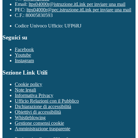
Email:
ltps04000r@istruzione.it
Link per inviare una mail
PEC:
ltps04000r@pec.istruzione.it
Link per inviare una mail
C.F.: 80005830593
Codice Univoco Ufficio: UFP6RJ
Seguici su
Facebook
Youtube
Instagram
Sezione Link Utili
Cookie policy
Note legali
Informativa Privacy
Ufficio Relazioni con il Pubblico
Dichiarazione di accessibilità
Obiettivi di accessibilità
Whistleblowing
Gestione consensi cookie
Amministrazione trasparente