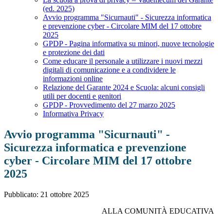
(ed. 2025)
Avvio programma "Sicurnauti" - Sicurezza informatica
e prevenzione cyber - Circolare MIM del 17 ottobre
2025
GPDP - Pagina informativa su minori, nuove tecnologie
e protezione dei dati
Come educare il personale a utilizzare i nuovi mezzi
digitali di comunicazione e a condividere le
informazioni online
Relazione del Garante 2024 e Scuola: alcuni consigli
utili per docenti e genitori
GPDP - Provvedimento del 27 marzo 2025
Informativa Privacy
Avvio programma "Sicurnauti" -
Sicurezza informatica e prevenzione
cyber - Circolare MIM del 17 ottobre
2025
Pubblicato: 21 ottobre 2025
ALLA COMUNITÀ EDUCATIVA