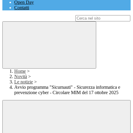
Open Day
Contatti
Campo di ricerca per le pagine del sito
Home
>
Novità
>
Le notizie
>
Avvio programma "Sicurnauti" - Sicurezza informatica e
prevenzione cyber - Circolare MIM del 17 ottobre 2025