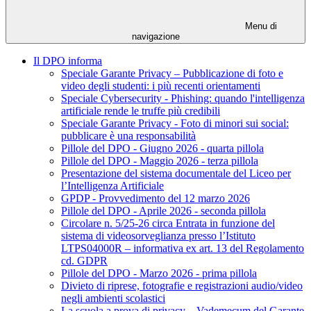
Menu di
navigazione
Il DPO informa
Speciale Garante Privacy – Pubblicazione di foto e
video degli studenti: i più recenti orientamenti
Speciale Cybersecurity - Phishing: quando l'intelligenza
artificiale rende le truffe più credibili
Speciale Garante Privacy - Foto di minori sui social:
pubblicare è una responsabilità
Pillole del DPO - Giugno 2026 - quarta pillola
Pillole del DPO - Maggio 2026 - terza pillola
Presentazione del sistema documentale del Liceo per
l’Intelligenza Artificiale
GPDP - Provvedimento del 12 marzo 2026
Pillole del DPO - Aprile 2026 - seconda pillola
Circolare n. 5/25-26 circa Entrata in funzione del
sistema di videosorveglianza presso l’Istituto
LTPS04000R – informativa ex art. 13 del Regolamento
cd. GDPR
Pillole del DPO - Marzo 2026 - prima pillola
Divieto di riprese, fotografie e registrazioni audio/video
negli ambienti scolastici
La scuola a prova di privacy – Vademecum del Garante