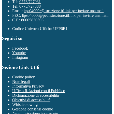
Tel:
0773/727931
Tel:
0773/727888
Email:
ltps04000r@istruzione.it
Link per inviare una mail
PEC:
ltps04000r@pec.istruzione.it
Link per inviare una mail
C.F.: 80005830593
Codice Univoco Ufficio: UFP6RJ
Seguici su
Facebook
Youtube
Instagram
Sezione Link Utili
Cookie policy
Note legali
Informativa Privacy
Ufficio Relazioni con il Pubblico
Dichiarazione di accessibilità
Obiettivi di accessibilità
Whistleblowing
Gestione consensi cookie
Amministrazione trasparente