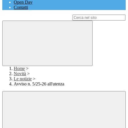
Open Day
Contatti
Campo di ricerca per le pagine del sito
Home
>
Novità
>
Le notizie
>
Avviso n. 5/25-26 all'utenza