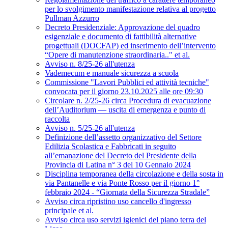
per lo svolgimento manifestazione relativa al progetto
Pullman Azzurro
Decreto Presidenziale: Approvazione del quadro
esigenziale e documento di fattibilità alternative
progettuali (DOCFAP) ed inserimento dell’intervento
“Opere di manutenzione straordinaria.." et al.
Avviso n. 8/25-26 all'utenza
Vademecum e manuale sicurezza a scuola
Commissione "Lavori Pubblici ed attività tecniche"
convocata per il giorno 23.10.2025 alle ore 09:30
Circolare n. 2/25-26 circa Procedura di evacuazione
dell’Auditorium — uscita di emergenza e punto di
raccolta
Avviso n. 5/25-26 all'utenza
Definizione dell’assetto organizzativo del Settore
Edilizia Scolastica e Fabbricati in seguito
all’emanazione del Decreto del Presidente della
Provincia di Latina n° 3 del 10 Gennaio 2024
Disciplina temporanea della circolazione e della sosta in
via Pantanelle e via Ponte Rosso per il giorno 1°
febbraio 2024 - “Giornata della Sicurezza Stradale”
Avviso circa ripristino uso cancello d'ingresso
principale et al.
Avviso circa uso servizi igienici del piano terra del