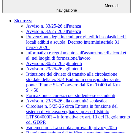
Menu di
navigazione
Sicurezza
Avviso n. 33/25-26 all'utenza
Avviso n. 32/25-26 all'utenza
Prevenzione degli incendi per gli edifici scolastici ed i
locali adibiti a scuola. Decreto interministeriale 31
marzo 2026.
Informativa e regolamento sull'assunzione di alcool et
al. nei luoghi di formazione/lavoro
Avviso n. 30/25-26 agli utenti
Avviso n. 29/25-26 agli utenti
Istituzione del divieto di transito alla circolazione
stradale della ex S.P. Badino in corrispondenza del
ponte “Fiume Sisto” ovvero dal Km 9+400 al Km
9+450
Formazione sicurezza per studentesse e studenti
Avviso n. 23/25-26 alla comunità scolastica
Circolare n. 5/25-26 circa Entrata in funzione del
sistema di videosorveglianza presso l’Istituto
LTPS04000R – informativa ex art. 13 del Regolamento
cd. GDPR
Vademecum - La scuola a prova di privacy 2025
Regolamentazione del traffico a carattere temporaneo