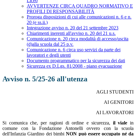
Liceo
AVVERTENZE CIRCA QUADRO NORMATIVO E
PROFILI DI RESPONSABILITÀ
Proroga disposizioni di cui alle comunicazioni n. 6 e n.
20 (e ss.ii.)
Integrazione avviso n. 20 del 21 settembre 2023
Chiarimenti inerenti all'avviso n. 20 del 21 u.s.
Comunicazione n. 20 circa modalità di accesso/uscita
(d)alla scuola dal 25 p.v.
Comunicazione n. 6 circa uso servizi da parte dei
lavoratori e degli utenti
Documento programmatico per la sicurezza dei dati
Sicurezza ex D.Lgs. 81/2008 - piano evacuazione
Avviso n. 5/25-26 all'utenza
AGLI STUDENTI
AI GENITORI
AI LAVORATORI
Si comunica che, per ragioni di ordine e sicurezza,
il viale
in
comune con la Fondazione Antonelli ovvero con la scuola
dell'Infanzia Giardino dei bimbi
NON può essere occupato né da