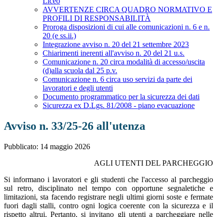
Liceo
AVVERTENZE CIRCA QUADRO NORMATIVO E
PROFILI DI RESPONSABILITÀ
Proroga disposizioni di cui alle comunicazioni n. 6 e n.
20 (e ss.ii.)
Integrazione avviso n. 20 del 21 settembre 2023
Chiarimenti inerenti all'avviso n. 20 del 21 u.s.
Comunicazione n. 20 circa modalità di accesso/uscita
(d)alla scuola dal 25 p.v.
Comunicazione n. 6 circa uso servizi da parte dei
lavoratori e degli utenti
Documento programmatico per la sicurezza dei dati
Sicurezza ex D.Lgs. 81/2008 - piano evacuazione
Avviso n. 33/25-26 all'utenza
Pubblicato: 14 maggio 2026
AGLI UTENTI DEL PARCHEGGIO
Si informano i lavoratori e gli studenti che l'accesso al parcheggio
sul retro, disciplinato nel tempo con opportune segnaletiche e
limitazioni, sta facendo registrare negli ultimi giorni soste e fermate
fuori dagli stalli, contro ogni logica coerente con la sicurezza e il
rispetto altrui. Pertanto, si invitano gli utenti a parcheggiare nelle