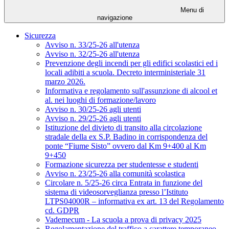
Menu di
navigazione
Sicurezza
Avviso n. 33/25-26 all'utenza
Avviso n. 32/25-26 all'utenza
Prevenzione degli incendi per gli edifici scolastici ed i
locali adibiti a scuola. Decreto interministeriale 31
marzo 2026.
Informativa e regolamento sull'assunzione di alcool et
al. nei luoghi di formazione/lavoro
Avviso n. 30/25-26 agli utenti
Avviso n. 29/25-26 agli utenti
Istituzione del divieto di transito alla circolazione
stradale della ex S.P. Badino in corrispondenza del
ponte “Fiume Sisto” ovvero dal Km 9+400 al Km
9+450
Formazione sicurezza per studentesse e studenti
Avviso n. 23/25-26 alla comunità scolastica
Circolare n. 5/25-26 circa Entrata in funzione del
sistema di videosorveglianza presso l’Istituto
LTPS04000R – informativa ex art. 13 del Regolamento
cd. GDPR
Vademecum - La scuola a prova di privacy 2025
Regolamentazione del traffico a carattere temporaneo