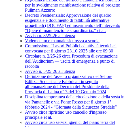
per lo svolgimento manifestazione relativa al progetto
Pullman Azzurro
Decreto Presidenziale: Approvazione del quadro
esigenziale e documento di fattibilità alternative
progettuali (DOCFAP) ed inserimento dell’intervento
“Opere di manutenzione straordinaria.." et al.
Avviso n. 8/25-26 all'utenza
Vademecum e manuale sicurezza a scuola
Commissione "Lavori Pubblici ed attività tecniche"
convocata per il giorno 23.10.2025 alle ore 09:30
Circolare n. 2/25-26 circa Procedura di evacuazione
dell’Auditorium — uscita di emergenza e punto di
raccolta
Avviso n. 5/25-26 all'utenza
Definizione dell’assetto organizzativo del Settore
Edilizia Scolastica e Fabbricati in seguito
all’emanazione del Decreto del Presidente della
Provincia di Latina n° 3 del 10 Gennaio 2024
Disciplina temporanea della circolazione e della sosta in
via Pantanelle e via Ponte Rosso per il giorno 1°
febbraio 2024 - “Giornata della Sicurezza Stradale”
Avviso circa ripristino uso cancello d'ingresso
principale et al.
Avviso circa uso servizi igienici del piano terra del