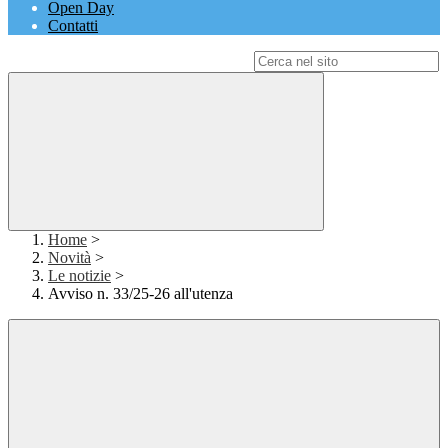
Open Day
Contatti
Campo di ricerca per le pagine del sito
Home
>
Novità
>
Le notizie
>
Avviso n. 33/25-26 all'utenza