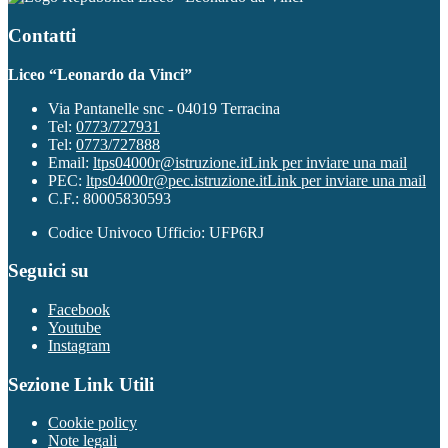
Contatti
Liceo “Leonardo da Vinci”
Via Pantanelle snc - 04019 Terracina
Tel:
0773/727931
Tel:
0773/727888
Email:
ltps04000r@istruzione.it
Link per inviare una mail
PEC:
ltps04000r@pec.istruzione.it
Link per inviare una mail
C.F.: 80005830593
Codice Univoco Ufficio: UFP6RJ
Seguici su
Facebook
Youtube
Instagram
Sezione Link Utili
Cookie policy
Note legali