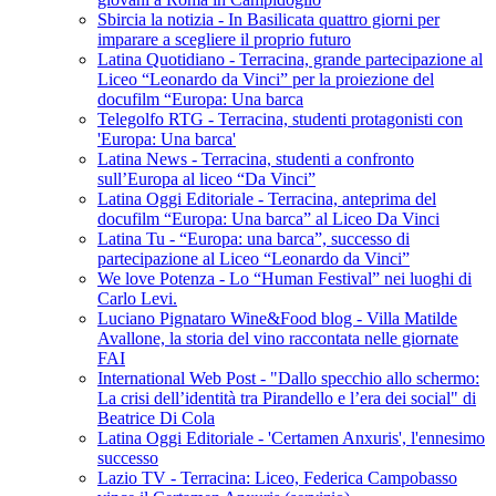
Sbircia la notizia - In Basilicata quattro giorni per
imparare a scegliere il proprio futuro
Latina Quotidiano - Terracina, grande partecipazione al
Liceo “Leonardo da Vinci” per la proiezione del
docufilm “Europa: Una barca
Telegolfo RTG - Terracina, studenti protagonisti con
'Europa: Una barca'
Latina News - Terracina, studenti a confronto
sull’Europa al liceo “Da Vinci”
Latina Oggi Editoriale - Terracina, anteprima del
docufilm “Europa: Una barca” al Liceo Da Vinci
Latina Tu - “Europa: una barca”, successo di
partecipazione al Liceo “Leonardo da Vinci”
We love Potenza - Lo “Human Festival” nei luoghi di
Carlo Levi.
Luciano Pignataro Wine&Food blog - Villa Matilde
Avallone, la storia del vino raccontata nelle giornate
FAI
International Web Post - "Dallo specchio allo schermo:
La crisi dell’identità tra Pirandello e l’era dei social" di
Beatrice Di Cola
Latina Oggi Editoriale - 'Certamen Anxuris', l'ennesimo
successo
Lazio TV - Terracina: Liceo, Federica Campobasso