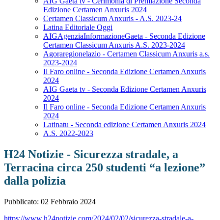
AIG Gaeta tv - Cerimonia di Premiazione Seconda
Edizione Certamen Anxuris 2024
Certamen Classicum Anxuris - A.S. 2023-24
Latina Editoriale Oggi
AIGAgenziaInformazioneGaeta - Seconda Edizione
Certamen Classicum Anxuris A.S. 2023-2024
Agoraregionelazio - Certamen Classicum Anxuris a.s.
2023-2024
Il Faro online - Seconda Edizione Certamen Anxuris
2024
AIG Gaeta tv - Seconda Edizione Certamen Anxuris
2024
Il Faro online - Seconda Edizione Certamen Anxuris
2024
Latinatu - Seconda edizione Certamen Anxuris 2024
A.S. 2022-2023
H24 Notizie - Sicurezza stradale, a
Terracina circa 250 studenti “a lezione”
dalla polizia
Pubblicato: 02 Febbraio 2024
https://www.h24notizie.com/2024/02/02/sicurezza-stradale-a-