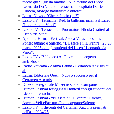
faccio qui?' Questa mattina l'Auditorium del Liceo
Leonardo Da Vinci di Terracina ha ospitato Daniel
Lumera, biologo naturalista e autore"
Latina News - "Che ci faccio qui?"
Lazio TV - Terracina: Red, la ballerina incanta il Liceo
"Leonardo da Vinci"
Lazio TV - Terracina: il Procuratore Nicola Gratteri al
Liceo ‘da Vinci’
Apertura Human Festival, Ascea-Velia, Paestum,
Pontecagnano e Salerno, "L'Essere e il Divenire" 25-28
marzo 2025 con gli studenti del Liceo "Leonardo da
Vinci".
Lazio TV - Biblioteca A. Olivetti, un progetto
ambizioso
Radio Vaticana - Anima Latina - Certamen Anxuris et
al.
Latina Editoriale Oggi - Nuovo successo per il
Certamen Anxuris
Direzione regionale Musei nazionali Campania -
Human Festival festeggia il Dantedì con gli studenti del
Liceo di Terracina
Human Festival - “l’Essere e il Divenire” Cilento,
Ascea - Velia/Paestum/Pontecagnano/Salerno
Lazio TV - I discenti del Certamen Anxuris premiati
nell'a.s. 2024/25