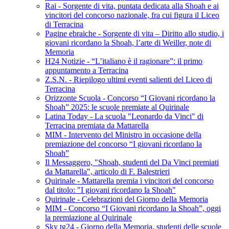
Rai - Sorgente di vita, puntata dedicata alla Shoah e ai
vincitori del concorso nazionale, fra cui figura il Liceo
di Terracina
Pagine ebraiche - Sorgente di vita – Diritto allo studio, i
giovani ricordano la Shoah, l’arte di Weiller, note di
Memoria
H24 Notizie - “L’italiano è il ragionare”: il primo
appuntamento a Terracina
Z.S.N. - Riepilogo ultimi eventi salienti del Liceo di
Terracina
Orizzonte Scuola - Concorso “I Giovani ricordano la
Shoah” 2025: le scuole premiate al Quirinale
Latina Today - La scuola "Leonardo da Vinci" di
Terracina premiata da Mattarella
MIM - Intervento del Ministro in occasione della
premiazione del concorso “I giovani ricordano la
Shoah”
Il Messaggero, "Shoah, studenti del Da Vinci premiati
da Mattarella", articolo di F. Balestrieri
Quirinale - Mattarella premia i vincitori del concorso
dal titolo: "I giovani ricordano la Shoah"
Quirinale - Celebrazioni del Giorno della Memoria
MIM - Concorso “I Giovani ricordano la Shoah”, oggi
la premiazione al Quirinale
Sky tg24 - Giorno della Memoria, studenti delle scuole