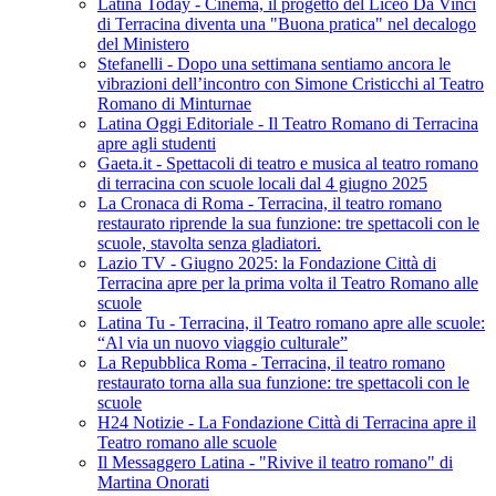
Latina Today - Cinema, il progetto del Liceo Da Vinci
di Terracina diventa una "Buona pratica" nel decalogo
del Ministero
Stefanelli - Dopo una settimana sentiamo ancora le
vibrazioni dell’incontro con Simone Cristicchi al Teatro
Romano di Minturnae
Latina Oggi Editoriale - Il Teatro Romano di Terracina
apre agli studenti
Gaeta.it - Spettacoli di teatro e musica al teatro romano
di terracina con scuole locali dal 4 giugno 2025
La Cronaca di Roma - Terracina, il teatro romano
restaurato riprende la sua funzione: tre spettacoli con le
scuole, stavolta senza gladiatori.
Lazio TV - Giugno 2025: la Fondazione Città di
Terracina apre per la prima volta il Teatro Romano alle
scuole
Latina Tu - Terracina, il Teatro romano apre alle scuole:
“Al via un nuovo viaggio culturale”
La Repubblica Roma - Terracina, il teatro romano
restaurato torna alla sua funzione: tre spettacoli con le
scuole
H24 Notizie - La Fondazione Città di Terracina apre il
Teatro romano alle scuole
Il Messaggero Latina - "Rivive il teatro romano" di
Martina Onorati