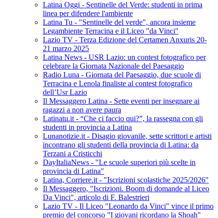
Latina Oggi - Sentinelle del Verde: studenti in prima
linea per difendere l'ambiente
Latina Tu - "Sentinelle del verde", ancora insieme
Legambiente Terracina e il Liceo "da Vinci"
Lazio TV - Terza Edizione del Certamen Anxuris 20-
21 marzo 2025
Latina News - USR Lazio: un contest fotografico per
celebrare la Giornata Nazionale del Paesaggio
Radio Luna - Giornata del Paesaggio, due scuole di
Terracina e Lenola finaliste al contest fotografico
dell’Usr Lazio
Il Messaggero Latina - Sette eventi per insegnare ai
ragazzi a non avere paura
Latinatu.it - “Che ci faccio qui?”, la rassegna con gli
studenti in provincia a Latina
Lunanotizie.it - Disagio giovanile, sette scrittori e artisti
incontrano gli studenti della provincia di Latina: da
Terzani a Cristicchi
DayItaliaNews - "Le scuole superiori più scelte in
provincia di Latina"
Latina, Corriere.it - "Iscrizioni scolastiche 2025/2026"
Il Messaggero, "Iscrizioni. Boom di domande al Liceo
Da Vinci", articolo di F. Balestrieri
Lazio TV - Il Liceo "Leonardo da Vinci" vince il primo
premio del concorso "I giovani ricordano la Shoah"