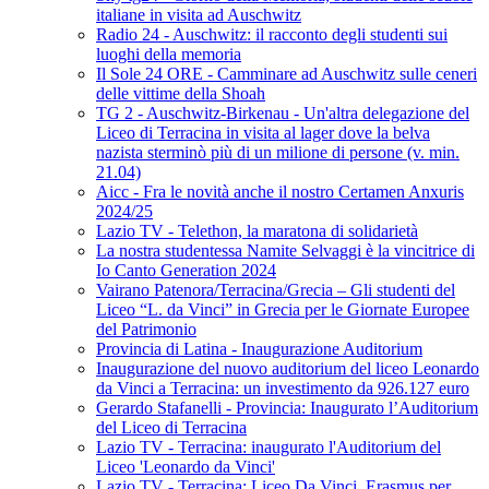
italiane in visita ad Auschwitz
Radio 24 - Auschwitz: il racconto degli studenti sui
luoghi della memoria
Il Sole 24 ORE - Camminare ad Auschwitz sulle ceneri
delle vittime della Shoah
TG 2 - Auschwitz-Birkenau - Un'altra delegazione del
Liceo di Terracina in visita al lager dove la belva
nazista sterminò più di un milione di persone (v. min.
21.04)
Aicc - Fra le novità anche il nostro Certamen Anxuris
2024/25
Lazio TV - Telethon, la maratona di solidarietà
La nostra studentessa Namite Selvaggi è la vincitrice di
Io Canto Generation 2024
Vairano Patenora/Terracina/Grecia – Gli studenti del
Liceo “L. da Vinci” in Grecia per le Giornate Europee
del Patrimonio
Provincia di Latina - Inaugurazione Auditorium
Inaugurazione del nuovo auditorium del liceo Leonardo
da Vinci a Terracina: un investimento da 926.127 euro
Gerardo Stafanelli - Provincia: Inaugurato l’Auditorium
del Liceo di Terracina
Lazio TV - Terracina: inaugurato l'Auditorium del
Liceo 'Leonardo da Vinci'
Lazio TV - Terracina: Liceo Da Vinci, Erasmus per