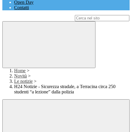
Open Day
Contatti
Campo di ricerca per le pagine del sito
Home
>
Novità
>
Le notizie
>
H24 Notizie - Sicurezza stradale, a Terracina circa 250
studenti “a lezione” dalla polizia