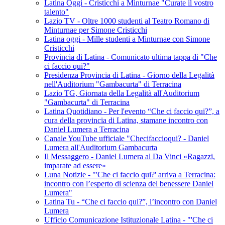
Latina Oggi - Cristicchi a Minturnae "Curate il vostro
talento"
Lazio TV - Oltre 1000 studenti al Teatro Romano di
Minturnae per Simone Cristicchi
Latina oggi - Mille studenti a Minturnae con Simone
Cristicchi
Provincia di Latina - Comunicato ultima tappa di "Che
ci faccio qui?"
Presidenza Provincia di Latina - Giorno della Legalità
nell'Auditorium "Gambacurta" di Terracina
Lazio TG, Giornata della Legalità all'Auditorium
"Gambacurta" di Terracina
Latina Quotidiano - Per l'evento “Che ci faccio qui?”, a
cura della provincia di Latina, stamane incontro con
Daniel Lumera a Terracina
Canale YouTube ufficiale "Checifaccioqui? - Daniel
Lumera all'Auditorium Gambacurta
Il Messaggero - Daniel Lumera al Da Vinci «Ragazzi,
imparate ad essere»
Luna Notizie - "'Che ci faccio qui?' arriva a Terracina:
incontro con l’esperto di scienza del benessere Daniel
Lumera"
Latina Tu - “Che ci faccio qui?”, l’incontro con Daniel
Lumera
Ufficio Comunicazione Istituzionale Latina - "'Che ci