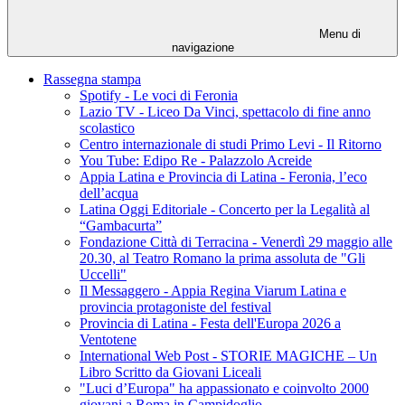
Menu di
navigazione
Rassegna stampa
Spotify - Le voci di Feronia
Lazio TV - Liceo Da Vinci, spettacolo di fine anno
scolastico
Centro internazionale di studi Primo Levi - Il Ritorno
You Tube: Edipo Re - Palazzolo Acreide
Appia Latina e Provincia di Latina - Feronia, l’eco
dell’acqua
Latina Oggi Editoriale - Concerto per la Legalità al
“Gambacurta”
Fondazione Città di Terracina - Venerdì 29 maggio alle
20.30, al Teatro Romano la prima assoluta de "Gli
Uccelli"
Il Messaggero - Appia Regina Viarum Latina e
provincia protagoniste del festival
Provincia di Latina - Festa dell'Europa 2026 a
Ventotene
International Web Post - STORIE MAGICHE – Un
Libro Scritto da Giovani Liceali
"Luci d’Europa" ha appassionato e coinvolto 2000
giovani a Roma in Campidoglio