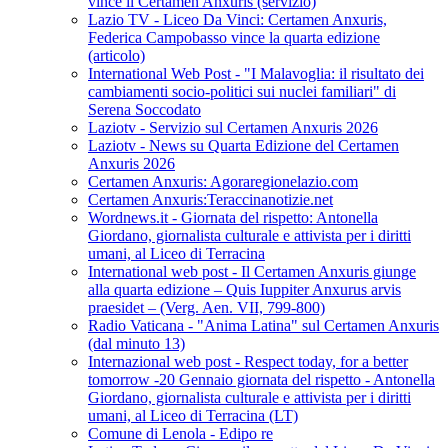
vince il Certamen Anxuris (servizio)
Lazio TV - Liceo Da Vinci: Certamen Anxuris,
Federica Campobasso vince la quarta edizione
(articolo)
International Web Post - "I Malavoglia: il risultato dei
cambiamenti socio-politici sui nuclei familiari" di
Serena Soccodato
Laziotv - Servizio sul Certamen Anxuris 2026
Laziotv - News su Quarta Edizione del Certamen
Anxuris 2026
Certamen Anxuris: Agoraregionelazio.com
Certamen Anxuris:Teraccinanotizie.net
Wordnews.it - Giornata del rispetto: Antonella
Giordano, giornalista culturale e attivista per i diritti
umani, al Liceo di Terracina
International web post - Il Certamen Anxuris giunge
alla quarta edizione – Quis Iuppiter Anxurus arvis
praesidet – (Verg. Aen. VII, 799-800)
Radio Vaticana - "Anima Latina" sul Certamen Anxuris
(dal minuto 13)
Internazional web post - Respect today, for a better
tomorrow -20 Gennaio giornata del rispetto - Antonella
Giordano, giornalista culturale e attivista per i diritti
umani, al Liceo di Terracina (LT)
Comune di Lenola - Edipo re