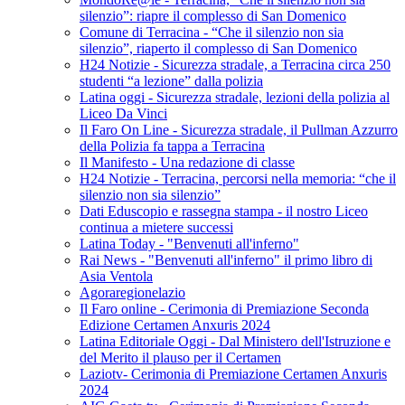
silenzio”: riapre il complesso di San Domenico
Comune di Terracina - “Che il silenzio non sia
silenzio”, riaperto il complesso di San Domenico
H24 Notizie - Sicurezza stradale, a Terracina circa 250
studenti “a lezione” dalla polizia
Latina oggi - Sicurezza stradale, lezioni della polizia al
Liceo Da Vinci
Il Faro On Line - Sicurezza stradale, il Pullman Azzurro
della Polizia fa tappa a Terracina
Il Manifesto - Una redazione di classe
H24 Notizie - Terracina, percorsi nella memoria: “che il
silenzio non sia silenzio”
Dati Eduscopio e rassegna stampa - il nostro Liceo
continua a mietere successi
Latina Today - "Benvenuti all'inferno"
Rai News - "Benvenuti all'inferno" il primo libro di
Asia Ventola
Agoraregionelazio
Il Faro online - Cerimonia di Premiazione Seconda
Edizione Certamen Anxuris 2024
Latina Editoriale Oggi - Dal Ministero dell'Istruzione e
del Merito il plauso per il Certamen
Laziotv- Cerimonia di Premiazione Certamen Anxuris
2024