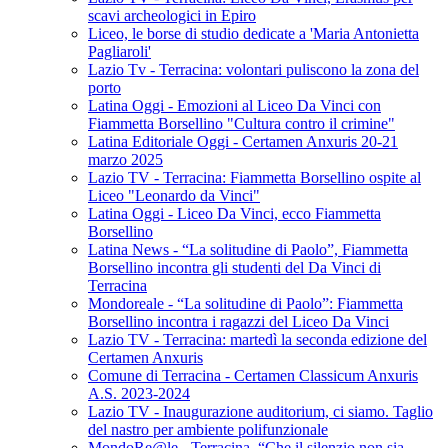
scavi archeologici in Epiro
Liceo, le borse di studio dedicate a 'Maria Antonietta
Pagliaroli'
Lazio Tv - Terracina: volontari puliscono la zona del
porto
Latina Oggi - Emozioni al Liceo Da Vinci con
Fiammetta Borsellino "Cultura contro il crimine"
Latina Editoriale Oggi - Certamen Anxuris 20-21
marzo 2025
Lazio TV - Terracina: Fiammetta Borsellino ospite al
Liceo "Leonardo da Vinci"
Latina Oggi - Liceo Da Vinci, ecco Fiammetta
Borsellino
Latina News - “La solitudine di Paolo”, Fiammetta
Borsellino incontra gli studenti del Da Vinci di
Terracina
Mondoreale - “La solitudine di Paolo”: Fiammetta
Borsellino incontra i ragazzi del Liceo Da Vinci
Lazio TV - Terracina: martedì la seconda edizione del
Certamen Anxuris
Comune di Terracina - Certamen Classicum Anxuris
A.S. 2023-2024
Lazio TV - Inaugurazione auditorium, ci siamo. Taglio
del nastro per ambiente polifunzionale
MondoRe@le - Terracina, “Che il silenzio non sia