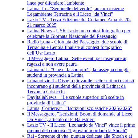
linea per difendere l'ambiente
Latina Tu - "Sentinelle del verde", ancora insieme
Legambiente Terracina e il Liceo "da Vinci"
Lazio TV - Terza Edizione del Certamen Anxuris 20-
21 marzo 2025
Latina News - USR Lazio: un contest fotografico per
celebrare la Giornata Nazionale del Paesaggio
Radio Luna - Giornata del Paesaggio, due scuole di
Terracina e Lenola finaliste al contest fotografico
dell’Usr Lazio
Il Messaggero Latina - Sette eventi per insegnare ai
ragazzi a non avere paura
Latinatu.it - “Che ci faccio qui?”, la rassegna con gli
studenti in provincia a Latina
Lunanotizie.it - Disagio giovanile, sette scrittori e artisti
incontrano gli studenti della provincia di Latina: da
Terzani a Cristicchi
DayItaliaNews - "Le scuole superiori più scelte in
provincia di Latina"
Latina, Corriere.it - "Iscrizioni scolastiche 2025/2026"
Il Messaggero, "Iscrizioni. Boom di domande al Liceo
Da Vinci", articolo di F. Balestrieri
Lazio TV - Il Liceo "Leonardo da Vinci" vince il primo
premio del concorso "I giovani ricordano la Shoah"
Rai - Sorgente di vita, puntata dedicata alla Shoah e ai