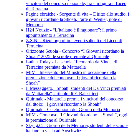
vincitori del concorso nazionale, fra cui figura il Liceo
di Terracina
Pagine ebraiche - Sorgente di vita – Diritto allo studio, i
giovani ricordano la Shoah, l’arte di Weiller, note di
Memoria
H24 Notizie - “L’italiano è il ragionare”: il primo
appuntamento a Terracina
Z.S.N. - Riepilogo ultimi eventi salienti del Liceo di
Terracina
Orizzonte Scuola - Concorso “I Giovani ricordano la
Shoah” 2025: le scuole premiate al Quirinale
Latina Today - La scuola "Leonardo da Vinci" di
Terracina premiata da Mattarella
MIM - Intervento del Ministro in occasione della
premiazione del concorso “I giovani ricordano la
Shoah”
Il Messaggero, "Shoah, studenti del Da Vinci premiati
da Mattarella", articolo di F. Balestrieri
Quirinale - Mattarella premia i vincitori del concorso
dal titolo: "I giovani ricordano la Shoah"
Quirinale - Celebrazioni del Giorno della Memoria
MIM - Concorso “I Giovani ricordano la Shoah”, oggi
la premiazione al Quirinale
Sky tg24 - Giorno della Memoria, studenti delle scuole
italiane in visita ad Auschwitz