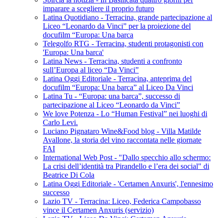
imparare a scegliere il proprio futuro
Latina Quotidiano - Terracina, grande partecipazione al
Liceo “Leonardo da Vinci” per la proiezione del
docufilm “Europa: Una barca
Telegolfo RTG - Terracina, studenti protagonisti con
'Europa: Una barca'
Latina News - Terracina, studenti a confronto
sull’Europa al liceo “Da Vinci”
Latina Oggi Editoriale - Terracina, anteprima del
docufilm “Europa: Una barca” al Liceo Da Vinci
Latina Tu - “Europa: una barca”, successo di
partecipazione al Liceo “Leonardo da Vinci”
We love Potenza - Lo “Human Festival” nei luoghi di
Carlo Levi.
Luciano Pignataro Wine&Food blog - Villa Matilde
Avallone, la storia del vino raccontata nelle giornate
FAI
International Web Post - "Dallo specchio allo schermo:
La crisi dell’identità tra Pirandello e l’era dei social" di
Beatrice Di Cola
Latina Oggi Editoriale - 'Certamen Anxuris', l'ennesimo
successo
Lazio TV - Terracina: Liceo, Federica Campobasso
vince il Certamen Anxuris (servizio)