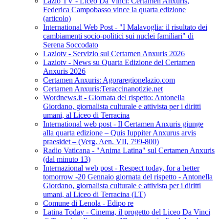
Lazio TV - Liceo Da Vinci: Certamen Anxuris,
Federica Campobasso vince la quarta edizione
(articolo)
International Web Post - "I Malavoglia: il risultato dei
cambiamenti socio-politici sui nuclei familiari" di
Serena Soccodato
Laziotv - Servizio sul Certamen Anxuris 2026
Laziotv - News su Quarta Edizione del Certamen
Anxuris 2026
Certamen Anxuris: Agoraregionelazio.com
Certamen Anxuris:Teraccinanotizie.net
Wordnews.it - Giornata del rispetto: Antonella
Giordano, giornalista culturale e attivista per i diritti
umani, al Liceo di Terracina
International web post - Il Certamen Anxuris giunge
alla quarta edizione – Quis Iuppiter Anxurus arvis
praesidet – (Verg. Aen. VII, 799-800)
Radio Vaticana - "Anima Latina" sul Certamen Anxuris
(dal minuto 13)
Internazional web post - Respect today, for a better
tomorrow -20 Gennaio giornata del rispetto - Antonella
Giordano, giornalista culturale e attivista per i diritti
umani, al Liceo di Terracina (LT)
Comune di Lenola - Edipo re
Latina Today - Cinema, il progetto del Liceo Da Vinci