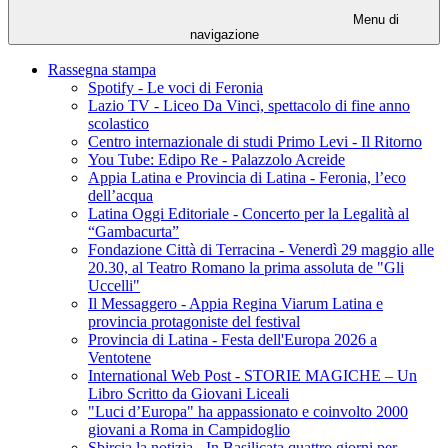
Menu di
navigazione
Rassegna stampa
Spotify - Le voci di Feronia
Lazio TV - Liceo Da Vinci, spettacolo di fine anno
scolastico
Centro internazionale di studi Primo Levi - Il Ritorno
You Tube: Edipo Re - Palazzolo Acreide
Appia Latina e Provincia di Latina - Feronia, l’eco
dell’acqua
Latina Oggi Editoriale - Concerto per la Legalità al
“Gambacurta”
Fondazione Città di Terracina - Venerdì 29 maggio alle
20.30, al Teatro Romano la prima assoluta de "Gli
Uccelli"
Il Messaggero - Appia Regina Viarum Latina e
provincia protagoniste del festival
Provincia di Latina - Festa dell'Europa 2026 a
Ventotene
International Web Post - STORIE MAGICHE – Un
Libro Scritto da Giovani Liceali
"Luci d’Europa" ha appassionato e coinvolto 2000
giovani a Roma in Campidoglio
Sbircia la notizia - In Basilicata quattro giorni per