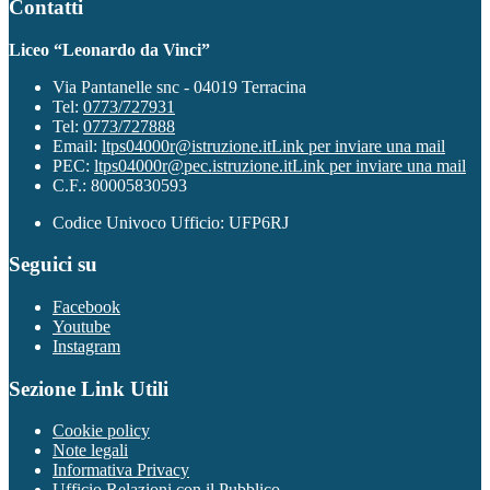
Contatti
Liceo “Leonardo da Vinci”
Via Pantanelle snc - 04019 Terracina
Tel:
0773/727931
Tel:
0773/727888
Email:
ltps04000r@istruzione.it
Link per inviare una mail
PEC:
ltps04000r@pec.istruzione.it
Link per inviare una mail
C.F.: 80005830593
Codice Univoco Ufficio: UFP6RJ
Seguici su
Facebook
Youtube
Instagram
Sezione Link Utili
Cookie policy
Note legali
Informativa Privacy
Ufficio Relazioni con il Pubblico