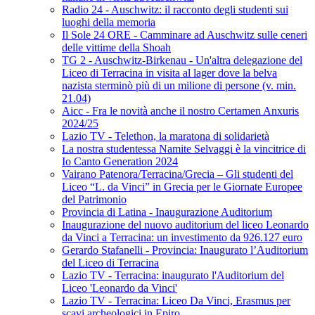
Radio 24 - Auschwitz: il racconto degli studenti sui
luoghi della memoria
Il Sole 24 ORE - Camminare ad Auschwitz sulle ceneri
delle vittime della Shoah
TG 2 - Auschwitz-Birkenau - Un'altra delegazione del
Liceo di Terracina in visita al lager dove la belva
nazista sterminò più di un milione di persone (v. min.
21.04)
Aicc - Fra le novità anche il nostro Certamen Anxuris
2024/25
Lazio TV - Telethon, la maratona di solidarietà
La nostra studentessa Namite Selvaggi è la vincitrice di
Io Canto Generation 2024
Vairano Patenora/Terracina/Grecia – Gli studenti del
Liceo “L. da Vinci” in Grecia per le Giornate Europee
del Patrimonio
Provincia di Latina - Inaugurazione Auditorium
Inaugurazione del nuovo auditorium del liceo Leonardo
da Vinci a Terracina: un investimento da 926.127 euro
Gerardo Stafanelli - Provincia: Inaugurato l’Auditorium
del Liceo di Terracina
Lazio TV - Terracina: inaugurato l'Auditorium del
Liceo 'Leonardo da Vinci'
Lazio TV - Terracina: Liceo Da Vinci, Erasmus per
scavi archeologici in Epiro