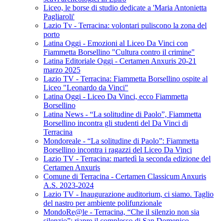
Liceo, le borse di studio dedicate a 'Maria Antonietta
Pagliaroli'
Lazio Tv - Terracina: volontari puliscono la zona del
porto
Latina Oggi - Emozioni al Liceo Da Vinci con
Fiammetta Borsellino "Cultura contro il crimine"
Latina Editoriale Oggi - Certamen Anxuris 20-21
marzo 2025
Lazio TV - Terracina: Fiammetta Borsellino ospite al
Liceo "Leonardo da Vinci"
Latina Oggi - Liceo Da Vinci, ecco Fiammetta
Borsellino
Latina News - “La solitudine di Paolo”, Fiammetta
Borsellino incontra gli studenti del Da Vinci di
Terracina
Mondoreale - “La solitudine di Paolo”: Fiammetta
Borsellino incontra i ragazzi del Liceo Da Vinci
Lazio TV - Terracina: martedì la seconda edizione del
Certamen Anxuris
Comune di Terracina - Certamen Classicum Anxuris
A.S. 2023-2024
Lazio TV - Inaugurazione auditorium, ci siamo. Taglio
del nastro per ambiente polifunzionale
MondoRe@le - Terracina, “Che il silenzio non sia
silenzio”: riapre il complesso di San Domenico