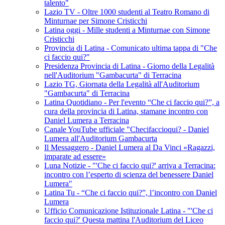
talento"
Lazio TV - Oltre 1000 studenti al Teatro Romano di
Minturnae per Simone Cristicchi
Latina oggi - Mille studenti a Minturnae con Simone
Cristicchi
Provincia di Latina - Comunicato ultima tappa di "Che
ci faccio qui?"
Presidenza Provincia di Latina - Giorno della Legalità
nell'Auditorium "Gambacurta" di Terracina
Lazio TG, Giornata della Legalità all'Auditorium
"Gambacurta" di Terracina
Latina Quotidiano - Per l'evento “Che ci faccio qui?”, a
cura della provincia di Latina, stamane incontro con
Daniel Lumera a Terracina
Canale YouTube ufficiale "Checifaccioqui? - Daniel
Lumera all'Auditorium Gambacurta
Il Messaggero - Daniel Lumera al Da Vinci «Ragazzi,
imparate ad essere»
Luna Notizie - "'Che ci faccio qui?' arriva a Terracina:
incontro con l’esperto di scienza del benessere Daniel
Lumera"
Latina Tu - “Che ci faccio qui?”, l’incontro con Daniel
Lumera
Ufficio Comunicazione Istituzionale Latina - "'Che ci
faccio qui?' Questa mattina l'Auditorium del Liceo