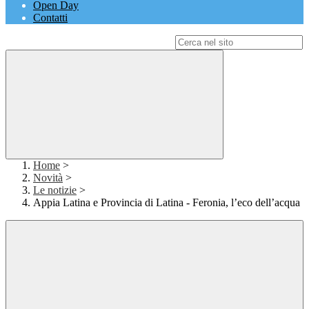
Open Day
Contatti
Campo di ricerca per le pagine del sito
Home
>
Novità
>
Le notizie
>
Appia Latina e Provincia di Latina - Feronia, l’eco dell’acqua