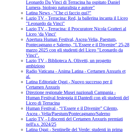
Leonardo Da Vinci di Terracina ha ospitato Daniel
Lumera, biologo naturalista e autore"
Latina News - "Che ci faccio qui?"
Lazio TV - Terracina: Red, la ballerina incanta il Liceo
"Leonardo da Vinci"
Lazio TV - Terracina: il Procuratore Nicola Gratteri al
Liceo ‘da Vinci’
Apertura Human Festival, Ascea-Velia, Paestum,
Pontecagnano e Salerno, "L'Essere e il Divenire" 25-28
marzo 2025 con gli studenti del Liceo "Leonardo da
Vinci".
Lazio TV - Biblioteca A. Olivetti, un progetto
ambizioso
Radio Vaticana - Anima Latina - Certamen Anxuris et
al.
Latina Editoriale Oggi - Nuovo successo per il
Certamen Anxuris
Direzione regionale Musei nazionali Campania -
Human Festival festeggia il Dantedì con gli studenti del
Liceo di Terracina
Human Festival - “l’Essere e il Divenire” Cilento,
Ascea - Velia/Paestum/Pontecagnano/Salerno
Lazio TV - I discenti del Certamen Anxuris premiati
nell'a.s. 2024/25
Latina Oggi - Sentinelle del Verde: studenti in prima