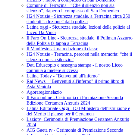
Comune di Terracina - “Che il silenzio non sia
silenzio”, riaperto il complesso di San Domenico
H24 Notizie - Sicurezza stradale, a Terracina circa 250
studenti “a lezione” dalla polizia
Latina oggi - Sicurezza stradale, lezioni della polizia al
Liceo Da Vinci
Il Faro On Line - Sicurezza stradale, il Pullman Azzurro
della Polizia fa tappa a Terracina
Il Manifesto - Una redazione di classe
H24 Notizie - Terracina, percorsi nella memoria: “che il
silenzio non sia silenzio”
Dati Eduscopio e rassegna stampa - il nostro Liceo
continua a mietere successi
Latina Today - "Benvenuti all'inferno"
Rai News - "Benvenuti all'inferno" il primo libro di
Asia Ventola
Agoraregionelazio
Il Faro online - Cerimonia di Premiazione Seconda
Edizione Certamen Anxuris 2024
Latina Editoriale Oggi - Dal Ministero dell'Istruzione e
del Merito il plauso per il Certamen
Laziotv- Cerimonia di Premiazione Certamen Anxuris
2024
AIG Gaeta tv - Cerimonia di Premiazione Seconda