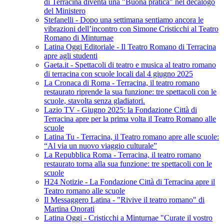
di Terracina diventa una "Buona pratica" nel decalogo
del Ministero
Stefanelli - Dopo una settimana sentiamo ancora le
vibrazioni dell’incontro con Simone Cristicchi al Teatro
Romano di Minturnae
Latina Oggi Editoriale - Il Teatro Romano di Terracina
apre agli studenti
Gaeta.it - Spettacoli di teatro e musica al teatro romano
di terracina con scuole locali dal 4 giugno 2025
La Cronaca di Roma - Terracina, il teatro romano
restaurato riprende la sua funzione: tre spettacoli con le
scuole, stavolta senza gladiatori.
Lazio TV - Giugno 2025: la Fondazione Città di
Terracina apre per la prima volta il Teatro Romano alle
scuole
Latina Tu - Terracina, il Teatro romano apre alle scuole:
“Al via un nuovo viaggio culturale”
La Repubblica Roma - Terracina, il teatro romano
restaurato torna alla sua funzione: tre spettacoli con le
scuole
H24 Notizie - La Fondazione Città di Terracina apre il
Teatro romano alle scuole
Il Messaggero Latina - "Rivive il teatro romano" di
Martina Onorati
Latina Oggi - Cristicchi a Minturnae "Curate il vostro