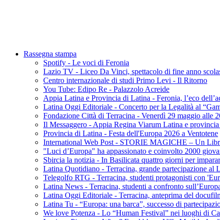
Rassegna stampa
Spotify - Le voci di Feronia
Lazio TV - Liceo Da Vinci, spettacolo di fine anno scola
Centro internazionale di studi Primo Levi - Il Ritorno
You Tube: Edipo Re - Palazzolo Acreide
Appia Latina e Provincia di Latina - Feronia, l’eco dell’
Latina Oggi Editoriale - Concerto per la Legalità al “Ga
Fondazione Città di Terracina - Venerdì 29 maggio alle 2
Il Messaggero - Appia Regina Viarum Latina e provincia p
Provincia di Latina - Festa dell'Europa 2026 a Ventotene
International Web Post - STORIE MAGICHE – Un Libro 
"Luci d’Europa" ha appassionato e coinvolto 2000 giov
Sbircia la notizia - In Basilicata quattro giorni per imparar
Latina Quotidiano - Terracina, grande partecipazione al
Telegolfo RTG - Terracina, studenti protagonisti con 'Eu
Latina News - Terracina, studenti a confronto sull’Europ
Latina Oggi Editoriale - Terracina, anteprima del docuf
Latina Tu - “Europa: una barca”, successo di partecipaz
We love Potenza - Lo “Human Festival” nei luoghi di Ca