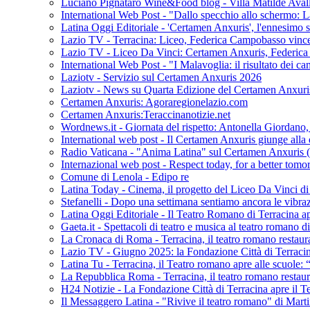
Luciano Pignataro Wine&Food blog - Villa Matilde Avallon
International Web Post - "Dallo specchio allo schermo: La c
Latina Oggi Editoriale - 'Certamen Anxuris', l'ennesimo 
Lazio TV - Terracina: Liceo, Federica Campobasso vince
Lazio TV - Liceo Da Vinci: Certamen Anxuris, Federica 
International Web Post - "I Malavoglia: il risultato dei c
Laziotv - Servizio sul Certamen Anxuris 2026
Laziotv - News su Quarta Edizione del Certamen Anxur
Certamen Anxuris: Agoraregionelazio.com
Certamen Anxuris:Teraccinanotizie.net
Wordnews.it - Giornata del rispetto: Antonella Giordano, gio
International web post - Il Certamen Anxuris giunge alla
Radio Vaticana - "Anima Latina" sul Certamen Anxuris (
Internazional web post - Respect today, for a better tomorr
Comune di Lenola - Edipo re
Latina Today - Cinema, il progetto del Liceo Da Vinci di
Stefanelli - Dopo una settimana sentiamo ancora le vibra
Latina Oggi Editoriale - Il Teatro Romano di Terracina ap
Gaeta.it - Spettacoli di teatro e musica al teatro romano d
La Cronaca di Roma - Terracina, il teatro romano restaurato
Lazio TV - Giugno 2025: la Fondazione Città di Terracina
Latina Tu - Terracina, il Teatro romano apre alle scuole:
La Repubblica Roma - Terracina, il teatro romano restaurat
H24 Notizie - La Fondazione Città di Terracina apre il T
Il Messaggero Latina - "Rivive il teatro romano" di Mart