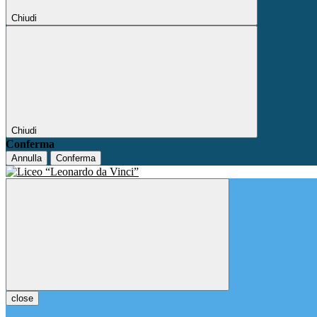
Chiudi
Chiudi
Conferma
Annulla
Conferma
close