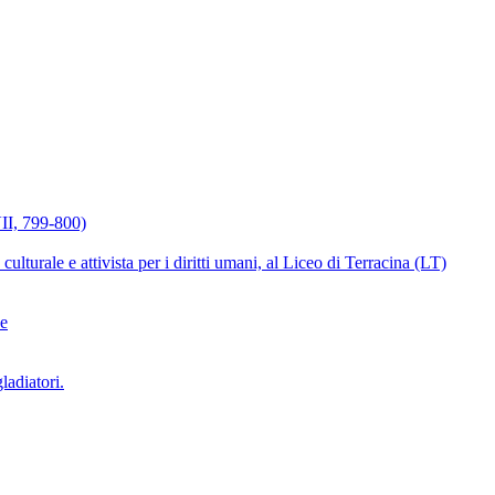
VII, 799-800)
lturale e attivista per i diritti umani, al Liceo di Terracina (LT)
ae
ladiatori.