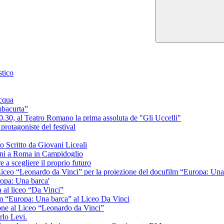
stico
acqua
mbacurta”
0.30, al Teatro Romano la prima assoluta de "Gli Uccelli"
rotagoniste del festival
Scritto da Giovani Liceali
ani a Roma in Campidoglio
e a scegliere il proprio futuro
 Liceo “Leonardo da Vinci” per la proiezione del docufilm “Europa: Una
ropa: Una barca'
a al liceo “Da Vinci”
ilm “Europa: Una barca” al Liceo Da Vinci
ione al Liceo “Leonardo da Vinci”
rlo Levi.