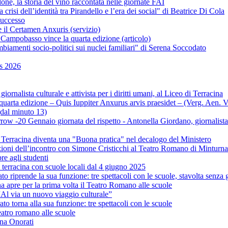
e, la storia del vino raccontata nelle giornate FAI
risi dell’identità tra Pirandello e l’era dei social" di Beatrice Di Cola
successo
 il Certamen Anxuris (servizio)
Campobasso vince la quarta edizione (articolo)
ambiamenti socio-politici sui nuclei familiari" di Serena Soccodato
is 2026
rnalista culturale e attivista per i diritti umani, al Liceo di Terracina
 quarta edizione – Quis Iuppiter Anxurus arvis praesidet – (Verg. Aen. 
dal minuto 13)
ow -20 Gennaio giornata del rispetto - Antonella Giordano, giornalista cu
 Terracina diventa una "Buona pratica" nel decalogo del Ministero
zioni dell’incontro con Simone Cristicchi al Teatro Romano di Minturn
re agli studenti
i terracina con scuole locali dal 4 giugno 2025
 riprende la sua funzione: tre spettacoli con le scuole, stavolta senza g
 apre per la prima volta il Teatro Romano alle scuole
 “Al via un nuovo viaggio culturale”
o torna alla sua funzione: tre spettacoli con le scuole
eatro romano alle scuole
ina Onorati