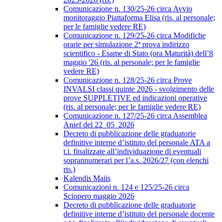
Comunicazione n. 130/25-26 circa Avvio
monitoraggio Piattaforma Elisa (ris. al personale;
per le famiglie vedere RE)
Comunicazione n. 129/25-26 circa Modifiche
orarie per simulazione 2ª prova indirizzo
scientifico - Esame di Stato (ora Maturità) dell’8
maggio '26 (ris. al personale; per le famiglie
vedere RE)
Comunicazione n. 128/25-26 circa Prove
INVALSI classi quinte 2026 - svolgimento delle
prove SUPPLETIVE ed indicazioni operative
(ris. al personale; per le famiglie vedere RE)
Comunicazione n. 127/25-26 circa Assemblea
Anief del 22_05_2026
Decreto di pubblicazione delle graduatorie
definitive interne d’istituto del personale ATA a
t.i. finalizzate all’individuazione di eventuali
soprannumerari per l’a.s. 2026/27 (con elenchi
ris.)
Kalendis Maiis
Comunicazioni n. 124 e 125/25-26 circa
Sciopero maggio 2026
Decreto di pubblicazione delle graduatorie
definitive interne d’istituto del personale docente