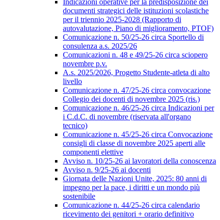
Indicazioni operative per la predisposizione dei
documenti strategici delle istituzioni scolastiche
per il triennio 2025-2028 (Rapporto di
autovalutazione, Piano di miglioramento, PTOF)
Comunicazione n. 50/25-26 circa Sportello di
consulenza a.s. 2025/26
Comunicazioni n. 48 e 49/25-26 circa sciopero
novembre p.v.
A.s. 2025/2026, Progetto Studente-atleta di alto
livello
Comunicazione n. 47/25-26 circa convocazione
Collegio dei docenti di novembre 2025 (ris.)
Comunicazione n. 46/25-26 circa Indicazioni per
i C.d.C. di novembre (riservata all'organo
tecnico)
Comunicazione n. 45/25-26 circa Convocazione
consigli di classe di novembre 2025 aperti alle
componenti elettive
Avviso n. 10/25-26 ai lavoratori della conoscenza
Avviso n. 9/25-26 ai docenti
Giornata delle Nazioni Unite, 2025: 80 anni di
impegno per la pace, i diritti e un mondo più
sostenibile
Comunicazione n. 44/25-26 circa calendario
ricevimento dei genitori + orario definitivo