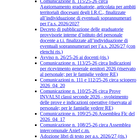
Comunicazione n. 115/25-26 circa
Aggiornamento graduatorie, articolata per ambiti
territoriali diocesani degli I.R.C., finalizzate
all’individuazione di eventuali soprannumerari
per l’a.s. 2026/2027
Decreto di pubblicazione delle graduatorie
provvisorie interne d’istituto del personale
docente a t.i. finalizzate all’individuazione di
eventuali soprannumerari per l’a.s. 2026/27 (con
elenchi ris.)
Avviso n. 26/25-26 ai docenti (ris.)
Comunicazione n. 113/25-26 circa Indicazioni
per ricevimento generale genitori 2026 (riservato
al personale; per le famiglie vedere RE)
Comunicazioni n. 111 e 112/25-26 circa sciopero
2026_04_20
Comunicazione n. 110/25-26 circa Prove
INVALSI classi seconde 2026 - svolgimento
delle prove e indicazioni operative (riservata al
personale; per le famiglie vedere RE)
Comunicazione n. 109/25-26 Assemblea Flc del
2026_04_17
Comunicazione n. 108/25-26 circa Assemblea
intercomunale Anief c.m.
Adozione libri di testo per a.s. 2026/27 (ris.)