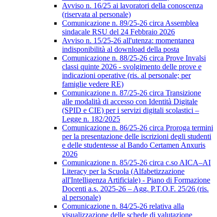
Avviso n. 16/25 ai lavoratori della conoscenza
(riservata al personale)
Comunicazione n. 89/25-26 circa Assemblea
sindacale RSU del 24 Febbraio 2026
Avviso n. 15/25-26 all'utenza: momentanea
indisponibilità al download della posta
Comunicazione n. 88/25-26 circa Prove Invalsi
classi quinte 2026 - svolgimento delle prove e
indicazioni operative (ris. al personale; per
famiglie vedere RE)
Comunicazione n. 87/25-26 circa Transizione
alle modalità di accesso con Identità Digitale
(SPID e CIE) per i servizi digitali scolastici –
Legge n. 182/2025
Comunicazione n. 86/25-26 circa Proroga termini
per la presentazione delle iscrizioni degli studenti
e delle studentesse al Bando Certamen Anxuris
2026
Comunicazione n. 85/25-26 circa c.so AICA–AI
Literacy per la Scuola (Alfabetizzazione
all'Intelligenza Artificiale) - Piano di Formazione
Docenti a.s. 2025-26 – Agg. P.T.O.F. 25/26 (ris.
al personale)
Comunicazione n. 84/25-26 relativa alla
visualizzazione delle schede di valutazione