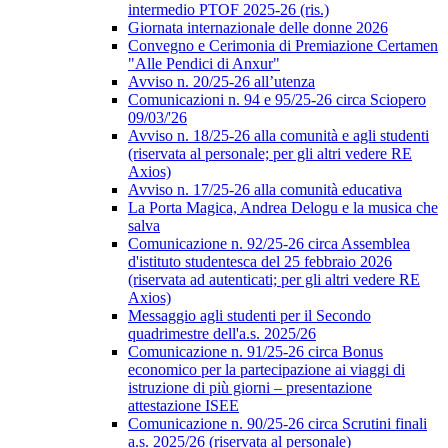
intermedio PTOF 2025-26 (ris.)
Giornata internazionale delle donne 2026
Convegno e Cerimonia di Premiazione Certamen
"Alle Pendici di Anxur"
Avviso n. 20/25-26 all’utenza
Comunicazioni n. 94 e 95/25-26 circa Sciopero
09/03/'26
Avviso n. 18/25-26 alla comunità e agli studenti
(riservata al personale; per gli altri vedere RE
Axios)
Avviso n. 17/25-26 alla comunità educativa
La Porta Magica, Andrea Delogu e la musica che
salva
Comunicazione n. 92/25-26 circa Assemblea
d'istituto studentesca del 25 febbraio 2026
(riservata ad autenticati; per gli altri vedere RE
Axios)
Messaggio agli studenti per il Secondo
quadrimestre dell'a.s. 2025/26
Comunicazione n. 91/25-26 circa Bonus
economico per la partecipazione ai viaggi di
istruzione di più giorni – presentazione
attestazione ISEE
Comunicazione n. 90/25-26 circa Scrutini finali
a.s. 2025/26 (riservata al personale)