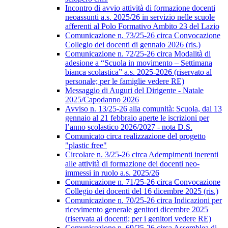
Incontro di avvio attività di formazione docenti
neoassunti a.s. 2025/26 in servizio nelle scuole
afferenti al Polo Formativo Ambito 23 del Lazio
Comunicazione n. 73/25-26 circa Convocazione
Collegio dei docenti di gennaio 2026 (ris.)
Comunicazione n. 72/25-26 circa Modalità di
adesione a “Scuola in movimento – Settimana
bianca scolastica” a.s. 2025-2026 (riservato al
personale; per le famiglie vedere RE)
Messaggio di Auguri del Dirigente - Natale
2025/Capodanno 2026
Avviso n. 13/25-26 alla comunità: Scuola, dal 13
gennaio al 21 febbraio aperte le iscrizioni per
l’anno scolastico 2026/2027 - nota D.S.
Comunicato circa realizzazione del progetto
"plastic free"
Circolare n. 3/25-26 circa Adempimenti inerenti
alle attività di formazione dei docenti neo-
immessi in ruolo a.s. 2025/26
Comunicazione n. 71/25-26 circa Convocazione
Collegio dei docenti del 16 dicembre 2025 (ris.)
Comunicazione n. 70/25-26 circa Indicazioni per
ricevimento generale genitori dicembre 2025
(riservata ai docenti; per i genitori vedere RE)
Comunicazione n. 69/25-26 circa Assemblea di