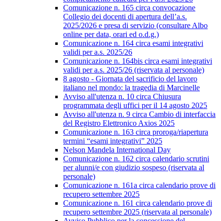
Comunicazione n. 165 circa convocazione
Collegio dei docenti di apertura dell’a.s.
2025/2026 e presa di servizio (consultare Albo
online per data, orari ed o.d.g.)
Comunicazione n. 164 circa esami integrativi
validi per a.s. 2025/26
Comunicazione n. 164bis circa esami integrativi
validi per a.s. 2025/26 (riservata al personale)
8 agosto - Giornata del sacrificio del lavoro
italiano nel mondo: la tragedia di Marcinelle
Avviso all'utenza n. 10 circa Chiusura
programmata degli uffici per il 14 agosto 2025
Avviso all'utenza n. 9 circa Cambio di interfaccia
del Registro Elettronico Axios 2025
Comunicazione n. 163 circa proroga/riapertura
termini “esami integrativi” 2025
Nelson Mandela International Day
Comunicazione n. 162 circa calendario scrutini
per alunni/e con giudizio sospeso (riservata al
personale)
Comunicazione n. 161a circa calendario prove di
recupero settembre 2025
Comunicazione n. 161 circa calendario prove di
recupero settembre 2025 (riservata al personale)
Avviso Pubblico per la concessione del