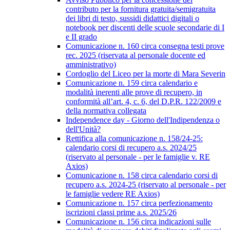
contributo per la fornitura gratuita/semigratuita
dei libri di testo, sussidi didattici digitali o
notebook per discenti delle scuole secondarie di I
e II grado
Comunicazione n. 160 circa consegna testi prove
rec. 2025 (riservata al personale docente ed
amministrativo)
Cordoglio del Liceo per la morte di Mara Severin
Comunicazione n. 159 circa calendario e
modalità inerenti alle prove di recupero, in
conformità all’art. 4, c. 6, del D.P.R. 122/2009 e
della normativa collegata
Independence day - Giorno dell'Indipendenza o
dell'Unità?
Rettifica alla comunicazione n. 158/24-25:
calendario corsi di recupero a.s. 2024/25
(riservato al personale - per le famiglie v. RE
Axios)
Comunicazione n. 158 circa calendario corsi di
recupero a.s. 2024-25 (riservato al personale - per
le famiglie vedere RE Axios)
Comunicazione n. 157 circa perfezionamento
iscrizioni classi prime a.s. 2025/26
Comunicazione n. 156 circa indicazioni sulle