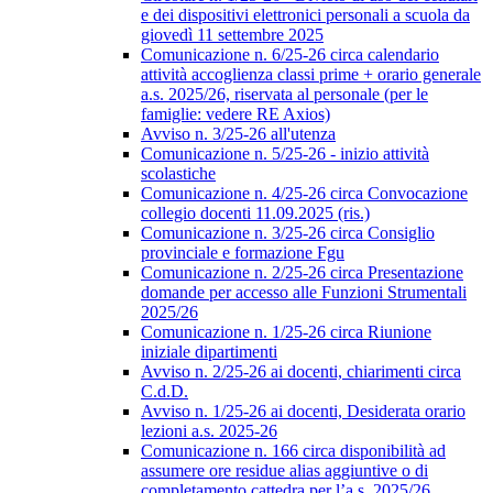
e dei dispositivi elettronici personali a scuola da
giovedì 11 settembre 2025
Comunicazione n. 6/25-26 circa calendario
attività accoglienza classi prime + orario generale
a.s. 2025/26, riservata al personale (per le
famiglie: vedere RE Axios)
Avviso n. 3/25-26 all'utenza
Comunicazione n. 5/25-26 - inizio attività
scolastiche
Comunicazione n. 4/25-26 circa Convocazione
collegio docenti 11.09.2025 (ris.)
Comunicazione n. 3/25-26 circa Consiglio
provinciale e formazione Fgu
Comunicazione n. 2/25-26 circa Presentazione
domande per accesso alle Funzioni Strumentali
2025/26
Comunicazione n. 1/25-26 circa Riunione
iniziale dipartimenti
Avviso n. 2/25-26 ai docenti, chiarimenti circa
C.d.D.
Avviso n. 1/25-26 ai docenti, Desiderata orario
lezioni a.s. 2025-26
Comunicazione n. 166 circa disponibilità ad
assumere ore residue alias aggiuntive o di
completamento cattedra per l’a.s. 2025/26