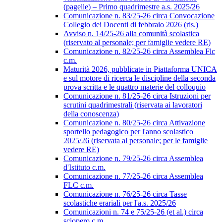
(pagelle) – Primo quadrimestre a.s. 2025/26
Comunicazione n. 83/25-26 circa Convocazione
Collegio dei Docenti di febbraio 2026 (ris.)
Avviso n. 14/25-26 alla comunità scolastica
(riservato al personale; per famiglie vedere RE)
Comunicazione n. 82/25-26 circa Assemblea Flc
c.m.
Maturità 2026, pubblicate in Piattaforma UNICA
e sul motore di ricerca le discipline della seconda
prova scritta e le quattro materie del colloquio
Comunicazione n. 81/25-26 circa Istruzioni per
scrutini quadrimestrali (riservata ai lavoratori
della conoscenza)
Comunicazione n. 80/25-26 circa Attivazione
sportello pedagogico per l'anno scolastico
2025/26 (riservata al personale; per le famiglie
vedere RE)
Comunicazione n. 79/25-26 circa Assemblea
d'Istituto c.m.
Comunicazione n. 77/25-26 circa Assemblea
FLC c.m.
Comunicazione n. 76/25-26 circa Tasse
scolastiche erariali per l'a.s. 2025/26
Comunicazioni n. 74 e 75/25-26 (et al.) circa
sciopero c.m.