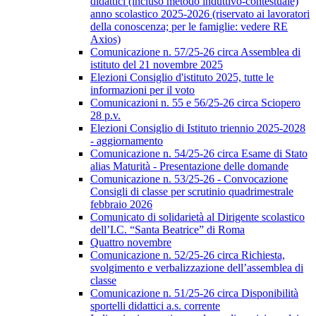
didattici (incluso metodo induttivo-contestuale)
anno scolastico 2025-2026 (riservato ai lavoratori
della conoscenza; per le famiglie: vedere RE
Axios)
Comunicazione n. 57/25-26 circa Assemblea di
istituto del 21 novembre 2025
Elezioni Consiglio d'istituto 2025, tutte le
informazioni per il voto
Comunicazioni n. 55 e 56/25-26 circa Sciopero
28 p.v.
Elezioni Consiglio di Istituto triennio 2025-2028
- aggiornamento
Comunicazione n. 54/25-26 circa Esame di Stato
alias Maturità - Presentazione delle domande
Comunicazione n. 53/25-26 - Convocazione
Consigli di classe per scrutinio quadrimestrale
febbraio 2026
Comunicato di solidarietà al Dirigente scolastico
dell’I.C. “Santa Beatrice” di Roma
Quattro novembre
Comunicazione n. 52/25-26 circa Richiesta,
svolgimento e verbalizzazione dell’assemblea di
classe
Comunicazione n. 51/25-26 circa Disponibilità
sportelli didattici a.s. corrente