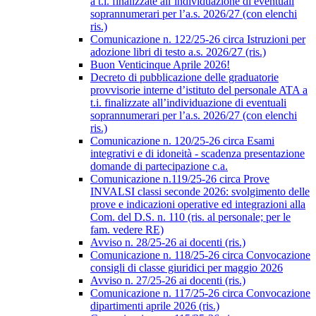
a t.i. finalizzate all’individuazione di eventuali
soprannumerari per l’a.s. 2026/27 (con elenchi
ris.)
Comunicazione n. 122/25-26 circa Istruzioni per
adozione libri di testo a.s. 2026/27 (ris.)
Buon Venticinque Aprile 2026!
Decreto di pubblicazione delle graduatorie
provvisorie interne d’istituto del personale ATA a
t.i. finalizzate all’individuazione di eventuali
soprannumerari per l’a.s. 2026/27 (con elenchi
ris.)
Comunicazione n. 120/25-26 circa Esami
integrativi e di idoneità - scadenza presentazione
domande di partecipazione c.a.
Comunicazione n.119/25-26 circa Prove
INVALSI classi seconde 2026: svolgimento delle
prove e indicazioni operative ed integrazioni alla
Com. del D.S. n. 110 (ris. al personale; per le
fam. vedere RE)
Avviso n. 28/25-26 ai docenti (ris.)
Comunicazione n. 118/25-26 circa Convocazione
consigli di classe giuridici per maggio 2026
Avviso n. 27/25-26 ai docenti (ris.)
Comunicazione n. 117/25-26 circa Convocazione
dipartimenti aprile 2026 (ris.)