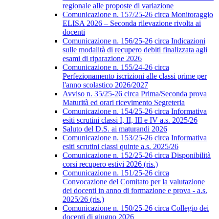
regionale alle proposte di variazione
Comunicazione n. 157/25-26 circa Monitoraggio
ELISA 2026 – Seconda rilevazione rivolta ai
docenti
Comunicazione n. 156/25-26 circa Indicazioni
sulle modalità di recupero debiti finalizzata agli
esami di riparazione 2026
Comunicazione n. 155/24-26 circa
Perfezionamento iscrizioni alle classi prime per
l'anno scolastico 2026/2027
Avviso n. 35/25-26 circa Prima/Seconda prova
Maturità ed orari ricevimento Segreteria
Comunicazione n. 154/25-26 circa Informativa
esiti scrutini classi I, II, III e IV a.s. 2025/26
Saluto del D.S. ai maturandi 2026
Comunicazione n. 153/25-26 circa Informativa
esiti scrutini classi quinte a.s. 2025/26
Comunicazione n. 152/25-26 circa Disponibilità
corsi recupero estivi 2026 (ris.)
Comunicazione n. 151/25-26 circa
Convocazione del Comitato per la valutazione
dei docenti in anno di formazione e prova - a.s.
2025/26 (ris.)
Comunicazione n. 150/25-26 circa Collegio dei
docenti di giugno 2026