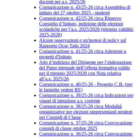
docenti per a.s. 2025/26
Comunicazione n. 43/25-26 circa Assemblea di
istituto del 27 ottobre 2025 - studenti
Comunicazione n. 42/25-26 circa Rinnovo
Consiglio d’Istituto, indizione delle elezioni
scolastiche per l’a.s. 2025/2026 (triennio validità:
2025-2028)
Alcune osservazioni e un'ipotesi di policy sul
Rapporto Ocse Talis 2024
Comunicazione n. 41/25-26 circa Adesione a
progetti d'Istituto
Atto d’indirizzo del Dirigente per l’elaborazione
del Piano triennale dell’offerta formativa valido
per il triennio 2025/2028 con Nota relativa
all’a.s. 2025/26
Comunicazione n. 40/25-26 - Progetto C.B. (per
le famiglie vedere RE)
Comunicazione n. 39/25-26 circa Indicazioni per
viaggi di istruzione a.s. corrente
Comunicazione n. 38/25-26 circa Modalità
organizzative per elezioni rappresentanti genitori
nei Consigli di Classe
Comunicazione n. 37/25-26 circa Convocazione
consigli di classe ottobre 2025
Comunicazione n. 36/25-26 circa Convocazione