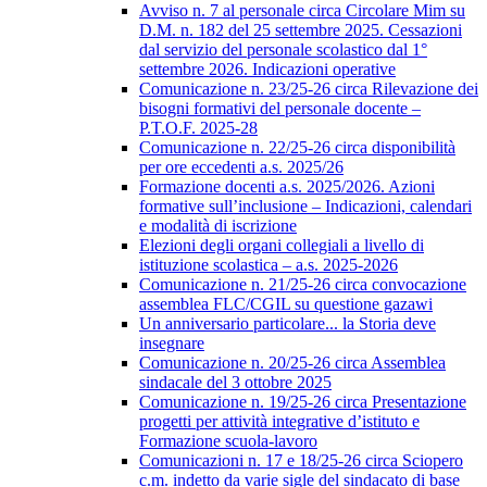
Avviso n. 7 al personale circa Circolare Mim su
D.M. n. 182 del 25 settembre 2025. Cessazioni
dal servizio del personale scolastico dal 1°
settembre 2026. Indicazioni operative
Comunicazione n. 23/25-26 circa Rilevazione dei
bisogni formativi del personale docente –
P.T.O.F. 2025-28
Comunicazione n. 22/25-26 circa disponibilità
per ore eccedenti a.s. 2025/26
Formazione docenti a.s. 2025/2026. Azioni
formative sull’inclusione – Indicazioni, calendari
e modalità di iscrizione
Elezioni degli organi collegiali a livello di
istituzione scolastica – a.s. 2025-2026
Comunicazione n. 21/25-26 circa convocazione
assemblea FLC/CGIL su questione gazawi
Un anniversario particolare... la Storia deve
insegnare
Comunicazione n. 20/25-26 circa Assemblea
sindacale del 3 ottobre 2025
Comunicazione n. 19/25-26 circa Presentazione
progetti per attività integrative d’istituto e
Formazione scuola-lavoro
Comunicazioni n. 17 e 18/25-26 circa Sciopero
c.m. indetto da varie sigle del sindacato di base