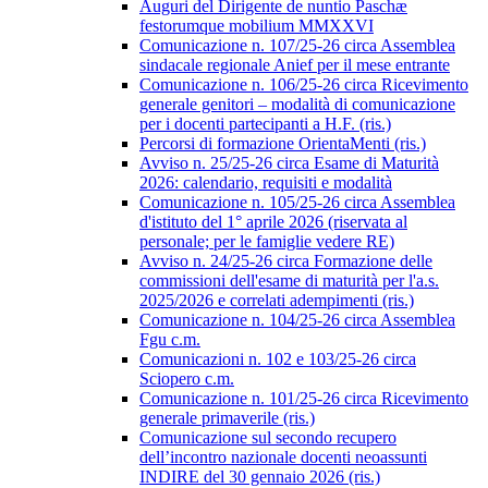
Auguri del Dirigente de nuntio Paschæ
festorumque mobilium MMXXVI
Comunicazione n. 107/25-26 circa Assemblea
sindacale regionale Anief per il mese entrante
Comunicazione n. 106/25-26 circa Ricevimento
generale genitori – modalità di comunicazione
per i docenti partecipanti a H.F. (ris.)
Percorsi di formazione OrientaMenti (ris.)
Avviso n. 25/25-26 circa Esame di Maturità
2026: calendario, requisiti e modalità
Comunicazione n. 105/25-26 circa Assemblea
d'istituto del 1° aprile 2026 (riservata al
personale; per le famiglie vedere RE)
Avviso n. 24/25-26 circa Formazione delle
commissioni dell'esame di maturità per l'a.s.
2025/2026 e correlati adempimenti (ris.)
Comunicazione n. 104/25-26 circa Assemblea
Fgu c.m.
Comunicazioni n. 102 e 103/25-26 circa
Sciopero c.m.
Comunicazione n. 101/25-26 circa Ricevimento
generale primaverile (ris.)
Comunicazione sul secondo recupero
dell’incontro nazionale docenti neoassunti
INDIRE del 30 gennaio 2026 (ris.)