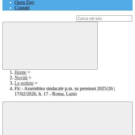
Open Day
Contatti
Campo di ricerca per le pagine del sito
Home
>
Novità
>
Le notizie
>
Flc - Assemblea sindacale p.m. su pensioni 2025/26 |
17/02/2026, h. 17 - Roma, Lazio