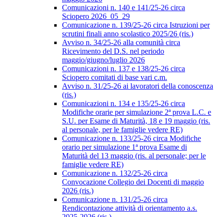
Comunicazioni n. 140 e 141/25-26 circa
Sciopero 2026_05_29
Comunicazione n. 139/25-26 circa Istruzioni per
scrutini finali anno scolastico 2025/26 (ris.)
Avviso n. 34/25-26 alla comunità circa
Ricevimento del D.S. nel periodo
maggio/giugno/luglio 2026
Comunicazioni n. 137 e 138/25-26 circa
Sciopero comitati di base vari c.m.
Avviso n. 31/25-26 ai lavoratori della conoscenza
(ris.)
Comunicazioni n. 134 e 135/25-26 circa
Modifiche orarie per simulazione 2ª prova L.C. e
S.U. per Esame di Maturità, 18 e 19 maggio (ris.
al personale, per le famiglie vedere RE)
Comunicazione n. 133/25-26 circa Modifiche
orario per simulazione 1ª prova Esame di
Maturità del 13 maggio (ris. al personale; per le
famiglie vedere RE)
Comunicazione n. 132/25-26 circa
Convocazione Collegio dei Docenti di maggio
2026 (ris.)
Comunicazione n. 131/25-26 circa
Rendicontazione attività di orientamento a.s.
2025-2026 (ris.)