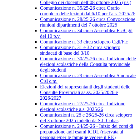
Collegio dei docenti dell’08 ottobre 2025 (ris.)
Comunicazione n. 35/25-26 circa Orario
completo delle lezioni dal 6/10 per l'a.s. 2025/26
Comunicazione n. 28/25-26 circa Convocazione
riunioni dipartimenti del 7 ottobre 2025
Comunicazione n. 34 circa Assemblea Flc/Cgil
del 10 p.v.
Comunicazione n. 33 circa sciopero Cgil/Flc
Comunicazione n. 31 e 32 circa sciopero
sindacati di base del 3/10
Comunicazione n. 30/25-26 circa Indizione delle
elezioni scolastiche della Consulta provinciale
degli studenti
Comunicazione n. 29 circa Assemblea Sindacale
Cisl c.m.
Elezioni dei rappresentanti degli studenti delle
Consulte Provinciali aa.ss. 2025/2026 e
2026/2027
Comunicazione n. 27/25-26 circa Indizione
elezioni scolastiche a.s. 2025/26
Comunicazioni n. 25 e 26/25-26 circa sciopero
del 3 ottobre 2025 indetto da S.I. Cobas
Comunicazione n. 24/25-26 - Inizio dei corsi di
preparazione agli esami ICDL (riservata al
personale/per le famiglie vedere il RE)