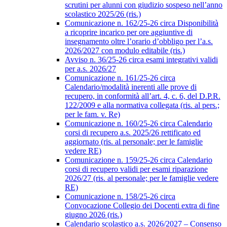
scrutini per alunni con giudizio sospeso nell’anno
scolastico 2025/26 (ris.)
Comunicazione n. 162/25-26 circa Disponibilità
a ricoprire incarico per ore aggiuntive di
insegnamento oltre l’orario d’obbligo per l’a.s.
2026/2027 con modulo editabile (ris.)
Avviso n. 36/25-26 circa esami integrativi validi
per a.s. 2026/27
Comunicazione n. 161/25-26 circa
Calendario/modalità inerenti alle prove di
recupero, in conformità all’art. 4, c. 6, del D.P.R.
122/2009 e alla normativa collegata (ris. al pers.;
per le fam. v. Re)
Comunicazione n. 160/25-26 circa Calendario
corsi di recupero a.s. 2025/26 rettificato ed
aggiornato (ris. al personale; per le famiglie
vedere RE)
Comunicazione n. 159/25-26 circa Calendario
corsi di recupero validi per esami riparazione
2026/27 (ris. al personale; per le famiglie vedere
RE)
Comunicazione n. 158/25-26 circa
Convocazione Collegio dei Docenti extra di fine
giugno 2026 (ris.)
Calendario scolastico a.s. 2026/2027 – Consenso