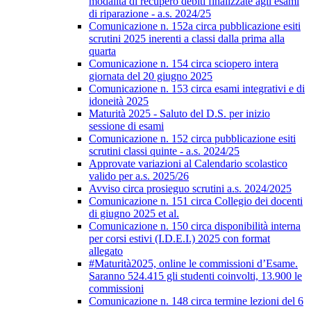
modalità di recupero debiti finalizzate agli esami
di riparazione - a.s. 2024/25
Comunicazione n. 152a circa pubblicazione esiti
scrutini 2025 inerenti a classi dalla prima alla
quarta
Comunicazione n. 154 circa sciopero intera
giornata del 20 giugno 2025
Comunicazione n. 153 circa esami integrativi e di
idoneità 2025
Maturità 2025 - Saluto del D.S. per inizio
sessione di esami
Comunicazione n. 152 circa pubblicazione esiti
scrutini classi quinte - a.s. 2024/25
Approvate variazioni al Calendario scolastico
valido per a.s. 2025/26
Avviso circa prosieguo scrutini a.s. 2024/2025
Comunicazione n. 151 circa Collegio dei docenti
di giugno 2025 et al.
Comunicazione n. 150 circa disponibilità interna
per corsi estivi (I.D.E.I.) 2025 con format
allegato
#Maturità2025, online le commissioni d’Esame.
Saranno 524.415 gli studenti coinvolti, 13.900 le
commissioni
Comunicazione n. 148 circa termine lezioni del 6