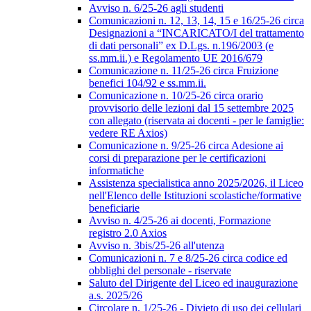
Avviso n. 6/25-26 agli studenti
Comunicazioni n. 12, 13, 14, 15 e 16/25-26 circa
Designazioni a “INCARICATO/I del trattamento
di dati personali” ex D.Lgs. n.196/2003 (e
ss.mm.ii.) e Regolamento UE 2016/679
Comunicazione n. 11/25-26 circa Fruizione
benefici 104/92 e ss.mm.ii.
Comunicazione n. 10/25-26 circa orario
provvisorio delle lezioni dal 15 settembre 2025
con allegato (riservata ai docenti - per le famiglie:
vedere RE Axios)
Comunicazione n. 9/25-26 circa Adesione ai
corsi di preparazione per le certificazioni
informatiche
Assistenza specialistica anno 2025/2026, il Liceo
nell'Elenco delle Istituzioni scolastiche/formative
beneficiarie
Avviso n. 4/25-26 ai docenti, Formazione
registro 2.0 Axios
Avviso n. 3bis/25-26 all'utenza
Comunicazioni n. 7 e 8/25-26 circa codice ed
obblighi del personale - riservate
Saluto del Dirigente del Liceo ed inaugurazione
a.s. 2025/26
Circolare n. 1/25-26 - Divieto di uso dei cellulari