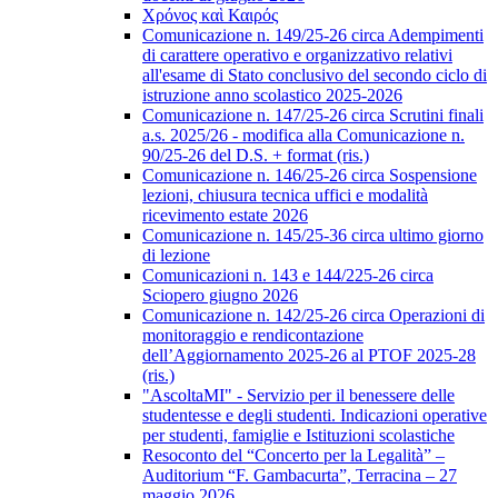
Χρόνος καὶ Καιρός
Comunicazione n. 149/25-26 circa Adempimenti
di carattere operativo e organizzativo relativi
all'esame di Stato conclusivo del secondo ciclo di
istruzione anno scolastico 2025-2026
Comunicazione n. 147/25-26 circa Scrutini finali
a.s. 2025/26 - modifica alla Comunicazione n.
90/25-26 del D.S. + format (ris.)
Comunicazione n. 146/25-26 circa Sospensione
lezioni, chiusura tecnica uffici e modalità
ricevimento estate 2026
Comunicazione n. 145/25-36 circa ultimo giorno
di lezione
Comunicazioni n. 143 e 144/225-26 circa
Sciopero giugno 2026
Comunicazione n. 142/25-26 circa Operazioni di
monitoraggio e rendicontazione
dell’Aggiornamento 2025-26 al PTOF 2025-28
(ris.)
"AscoltaMI" - Servizio per il benessere delle
studentesse e degli studenti. Indicazioni operative
per studenti, famiglie e Istituzioni scolastiche
Resoconto del “Concerto per la Legalità” –
Auditorium “F. Gambacurta”, Terracina – 27
maggio 2026