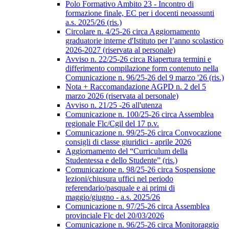
Polo Formativo Ambito 23 - Incontro di
formazione finale, EC per i docenti neoassunti
a.s. 2025/26 (ris.)
Circolare n. 4/25-26 circa Aggiornamento
graduatorie interne d'Istituto per l’anno scolastico
2026-2027 (riservata al personale)
Avviso n. 22/25-26 circa Riapertura termini e
differimento compilazione form contenuto nella
Comunicazione n. 96/25-26 del 9 marzo '26 (ris.)
Nota + Raccomandazione AGPD n. 2 del 5
marzo 2026 (riservata al personale)
Avviso n. 21/25 -26 all'utenza
Comunicazione n. 100/25-26 circa Assemblea
regionale Flc/Cgil del 17 p.v.
Comunicazione n. 99/25-26 circa Convocazione
consigli di classe giuridici - aprile 2026
Aggiornamento del “Curriculum della
Studentessa e dello Studente” (ris.)
Comunicazione n. 98/25-26 circa Sospensione
lezioni/chiusura uffici nel periodo
referendario/pasquale e ai primi di
maggio/giugno - a.s. 2025/26
Comunicazione n. 97/25-26 circa Assemblea
provinciale Flc del 20/03/2026
Comunicazione n. 96/25-26 circa Monitoraggio