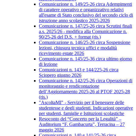
Comunicazione n. 149/25-26 circa Adempimenti
di carattere operativo e organizzativo relativi
all'esame di Stato conclusivo del secondo ciclo di
istruzione anno scolastico 2025-2026
Comunicazione n. 147/25-26 circa Scrutini finali
a.s. 2025/26 - modifica alla Comunicazione n.
90/25-26 del D.S. + format (ris.)
Comunicazione n. 146/25-26 circa Sospensione
lezioni, chiusura tecnica uffici e modalità
ricevimento estate 2026
Comunicazione n. 145/25-36 circa ultimo giorno
di lezione
Comunicazioni n. 143 e 144/225-26 circa
Sciopero giugno 2026
Comunicazione n. 142/25-26 circa Operazioni di
monitoraggio e rendicontazione
dell’Aggiornamento 2025-26 al PTOF 2025-28
(ris.)
"AscoltaMI" - Servizio per il benessere delle
studentesse e degli studenti. Indicazioni operative
per studenti, famiglie e Istituzioni scolastiche
Resoconto del “Concerto per la Legalità” –
Auditorium “F. Gambacurta”, Terracina – 27
maggio 2026
Comunicazioni n. 140 e 141/25-26 circa