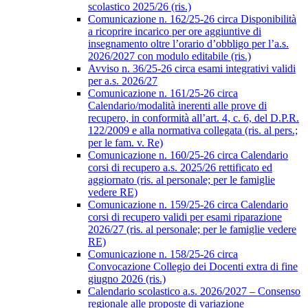
scolastico 2025/26 (ris.)
Comunicazione n. 162/25-26 circa Disponibilità
a ricoprire incarico per ore aggiuntive di
insegnamento oltre l’orario d’obbligo per l’a.s.
2026/2027 con modulo editabile (ris.)
Avviso n. 36/25-26 circa esami integrativi validi
per a.s. 2026/27
Comunicazione n. 161/25-26 circa
Calendario/modalità inerenti alle prove di
recupero, in conformità all’art. 4, c. 6, del D.P.R.
122/2009 e alla normativa collegata (ris. al pers.;
per le fam. v. Re)
Comunicazione n. 160/25-26 circa Calendario
corsi di recupero a.s. 2025/26 rettificato ed
aggiornato (ris. al personale; per le famiglie
vedere RE)
Comunicazione n. 159/25-26 circa Calendario
corsi di recupero validi per esami riparazione
2026/27 (ris. al personale; per le famiglie vedere
RE)
Comunicazione n. 158/25-26 circa
Convocazione Collegio dei Docenti extra di fine
giugno 2026 (ris.)
Calendario scolastico a.s. 2026/2027 – Consenso
regionale alle proposte di variazione