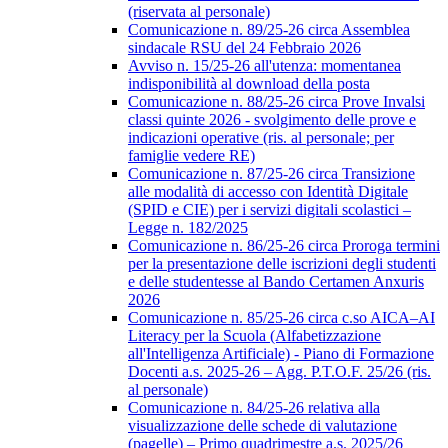
(riservata al personale)
Comunicazione n. 89/25-26 circa Assemblea
sindacale RSU del 24 Febbraio 2026
Avviso n. 15/25-26 all'utenza: momentanea
indisponibilità al download della posta
Comunicazione n. 88/25-26 circa Prove Invalsi
classi quinte 2026 - svolgimento delle prove e
indicazioni operative (ris. al personale; per
famiglie vedere RE)
Comunicazione n. 87/25-26 circa Transizione
alle modalità di accesso con Identità Digitale
(SPID e CIE) per i servizi digitali scolastici –
Legge n. 182/2025
Comunicazione n. 86/25-26 circa Proroga termini
per la presentazione delle iscrizioni degli studenti
e delle studentesse al Bando Certamen Anxuris
2026
Comunicazione n. 85/25-26 circa c.so AICA–AI
Literacy per la Scuola (Alfabetizzazione
all'Intelligenza Artificiale) - Piano di Formazione
Docenti a.s. 2025-26 – Agg. P.T.O.F. 25/26 (ris.
al personale)
Comunicazione n. 84/25-26 relativa alla
visualizzazione delle schede di valutazione
(pagelle) – Primo quadrimestre a.s. 2025/26