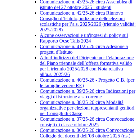
Comunicazione n. 43/25-26 circa Assemblea di
istituto del 27 ottobre 2025 - studenti
Comunicazione n. 42/25-26 circa Rinnovo
Consiglio d’Istituto, indizione delle elezioni
scolastiche per l’a.s. 2025/2026 (triennio validità:
2025-2028)
Alcune osservazioni e un'ipotesi di policy sul
Rapporto Ocse Talis 2024
Comunicazione n. 41/25-26 circa Adesione a
progetti d'Istituto
Atto d’indirizzo del Dirigente per l’elaborazione
del Piano triennale dell’offerta formativa valido
per il triennio 2025/2028 con Nota relativa
all’a.s. 2025/26
Comunicazione n. 40/25-26 - Progetto C.B. (per
le famiglie vedere RE)
Comunicazione n. 39/25-26 circa Indicazioni per
viaggi di istruzione a.s. corrente
Comunicazione n. 38/25-26 circa Modalità
organizzative per elezioni rappresentanti genitori
nei Consigli di Classe
Comunicazione n. 37/25-26 circa Convocazione
consigli di classe ottobre 2025
Comunicazione n. 36/25-26 circa Convocazione
Collegio dei docenti dell’08 ottobre 2025 (ris.)