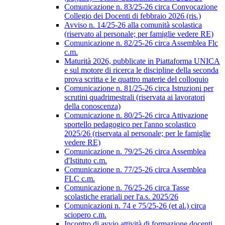
Comunicazione n. 83/25-26 circa Convocazione
Collegio dei Docenti di febbraio 2026 (ris.)
Avviso n. 14/25-26 alla comunità scolastica
(riservato al personale; per famiglie vedere RE)
Comunicazione n. 82/25-26 circa Assemblea Flc
c.m.
Maturità 2026, pubblicate in Piattaforma UNICA
e sul motore di ricerca le discipline della seconda
prova scritta e le quattro materie del colloquio
Comunicazione n. 81/25-26 circa Istruzioni per
scrutini quadrimestrali (riservata ai lavoratori
della conoscenza)
Comunicazione n. 80/25-26 circa Attivazione
sportello pedagogico per l'anno scolastico
2025/26 (riservata al personale; per le famiglie
vedere RE)
Comunicazione n. 79/25-26 circa Assemblea
d'Istituto c.m.
Comunicazione n. 77/25-26 circa Assemblea
FLC c.m.
Comunicazione n. 76/25-26 circa Tasse
scolastiche erariali per l'a.s. 2025/26
Comunicazioni n. 74 e 75/25-26 (et al.) circa
sciopero c.m.
Incontro di avvio attività di formazione docenti