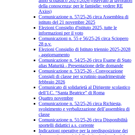
anno scolastico 2025-2026 (riservato ai lavoratori
della conoscenza; per le famiglie: vedere RE
Axios)
Comunicazione n. 57/25-26 circa Assemblea di
istituto del 21 novembre 2025
Elezioni Consiglio d'istituto 2025, tutte le
informazioni per il voto
Comunicazioni n. 55 e 56/25-26 circa Sciopero
28 p.v.
Elezioni Consiglio di Istituto triennio 2025-2028
- aggiornamento
Comunicazione n. 54/25-26 circa Esame di Stato
alias Maturità - Presentazione delle domande
Comunicazione n. 53/25-26 - Convocazione
Consigli di classe per scrutinio quadrimestrale
febbraio 2026
Comunicato di solidarietà al Dirigente scolastico
dell’I.C. “Santa Beatrice” di Roma
Quattro novembre
Comunicazione n. 52/25-26 circa Richiesta,
svolgimento e verbalizzazione dell’assemblea di
classe
Comunicazione n. 51/25-26 circa Disponibilità
sportelli didattici a.s. corrente
Indicazioni operative per la predisposizione dei