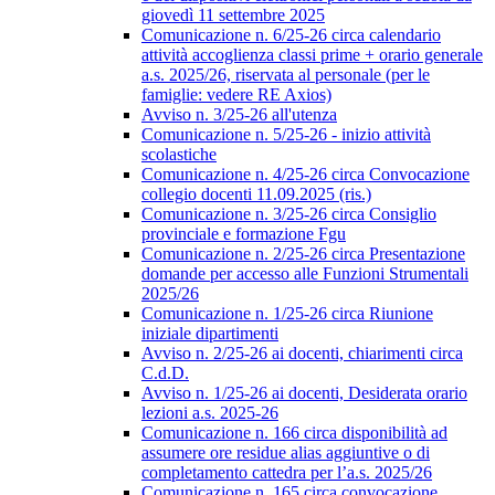
giovedì 11 settembre 2025
Comunicazione n. 6/25-26 circa calendario
attività accoglienza classi prime + orario generale
a.s. 2025/26, riservata al personale (per le
famiglie: vedere RE Axios)
Avviso n. 3/25-26 all'utenza
Comunicazione n. 5/25-26 - inizio attività
scolastiche
Comunicazione n. 4/25-26 circa Convocazione
collegio docenti 11.09.2025 (ris.)
Comunicazione n. 3/25-26 circa Consiglio
provinciale e formazione Fgu
Comunicazione n. 2/25-26 circa Presentazione
domande per accesso alle Funzioni Strumentali
2025/26
Comunicazione n. 1/25-26 circa Riunione
iniziale dipartimenti
Avviso n. 2/25-26 ai docenti, chiarimenti circa
C.d.D.
Avviso n. 1/25-26 ai docenti, Desiderata orario
lezioni a.s. 2025-26
Comunicazione n. 166 circa disponibilità ad
assumere ore residue alias aggiuntive o di
completamento cattedra per l’a.s. 2025/26
Comunicazione n. 165 circa convocazione