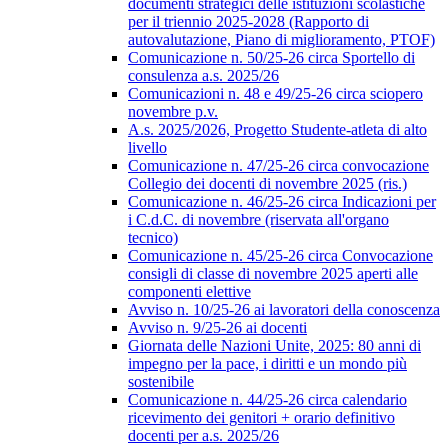
documenti strategici delle istituzioni scolastiche
per il triennio 2025-2028 (Rapporto di
autovalutazione, Piano di miglioramento, PTOF)
Comunicazione n. 50/25-26 circa Sportello di
consulenza a.s. 2025/26
Comunicazioni n. 48 e 49/25-26 circa sciopero
novembre p.v.
A.s. 2025/2026, Progetto Studente-atleta di alto
livello
Comunicazione n. 47/25-26 circa convocazione
Collegio dei docenti di novembre 2025 (ris.)
Comunicazione n. 46/25-26 circa Indicazioni per
i C.d.C. di novembre (riservata all'organo
tecnico)
Comunicazione n. 45/25-26 circa Convocazione
consigli di classe di novembre 2025 aperti alle
componenti elettive
Avviso n. 10/25-26 ai lavoratori della conoscenza
Avviso n. 9/25-26 ai docenti
Giornata delle Nazioni Unite, 2025: 80 anni di
impegno per la pace, i diritti e un mondo più
sostenibile
Comunicazione n. 44/25-26 circa calendario
ricevimento dei genitori + orario definitivo
docenti per a.s. 2025/26