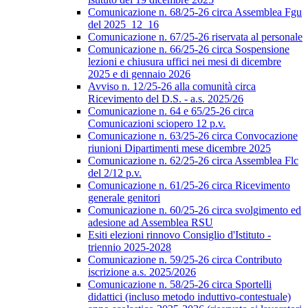
Comunicazione n. 68/25-26 circa Assemblea Fgu
del 2025_12_16
Comunicazione n. 67/25-26 riservata al personale
Comunicazione n. 66/25-26 circa Sospensione
lezioni e chiusura uffici nei mesi di dicembre
2025 e di gennaio 2026
Avviso n. 12/25-26 alla comunità circa
Ricevimento del D.S. - a.s. 2025/26
Comunicazione n. 64 e 65/25-26 circa
Comunicazioni sciopero 12 p.v.
Comunicazione n. 63/25-26 circa Convocazione
riunioni Dipartimenti mese dicembre 2025
Comunicazione n. 62/25-26 circa Assemblea Flc
del 2/12 p.v.
Comunicazione n. 61/25-26 circa Ricevimento
generale genitori
Comunicazione n. 60/25-26 circa svolgimento ed
adesione ad Assemblea RSU
Esiti elezioni rinnovo Consiglio d'Istituto -
triennio 2025-2028
Comunicazione n. 59/25-26 circa Contributo
iscrizione a.s. 2025/2026
Comunicazione n. 58/25-26 circa Sportelli
didattici (incluso metodo induttivo-contestuale)