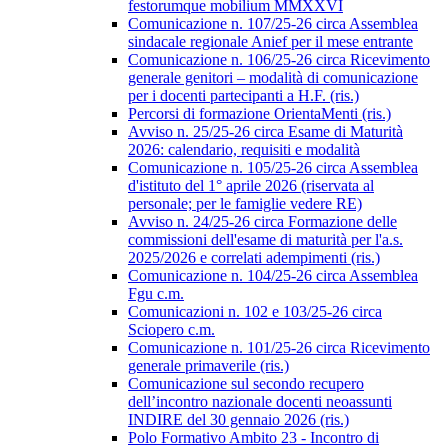
festorumque mobilium MMXXVI
Comunicazione n. 107/25-26 circa Assemblea
sindacale regionale Anief per il mese entrante
Comunicazione n. 106/25-26 circa Ricevimento
generale genitori – modalità di comunicazione
per i docenti partecipanti a H.F. (ris.)
Percorsi di formazione OrientaMenti (ris.)
Avviso n. 25/25-26 circa Esame di Maturità
2026: calendario, requisiti e modalità
Comunicazione n. 105/25-26 circa Assemblea
d'istituto del 1° aprile 2026 (riservata al
personale; per le famiglie vedere RE)
Avviso n. 24/25-26 circa Formazione delle
commissioni dell'esame di maturità per l'a.s.
2025/2026 e correlati adempimenti (ris.)
Comunicazione n. 104/25-26 circa Assemblea
Fgu c.m.
Comunicazioni n. 102 e 103/25-26 circa
Sciopero c.m.
Comunicazione n. 101/25-26 circa Ricevimento
generale primaverile (ris.)
Comunicazione sul secondo recupero
dell’incontro nazionale docenti neoassunti
INDIRE del 30 gennaio 2026 (ris.)
Polo Formativo Ambito 23 - Incontro di