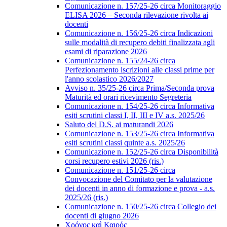
Comunicazione n. 157/25-26 circa Monitoraggio
ELISA 2026 – Seconda rilevazione rivolta ai
docenti
Comunicazione n. 156/25-26 circa Indicazioni
sulle modalità di recupero debiti finalizzata agli
esami di riparazione 2026
Comunicazione n. 155/24-26 circa
Perfezionamento iscrizioni alle classi prime per
l'anno scolastico 2026/2027
Avviso n. 35/25-26 circa Prima/Seconda prova
Maturità ed orari ricevimento Segreteria
Comunicazione n. 154/25-26 circa Informativa
esiti scrutini classi I, II, III e IV a.s. 2025/26
Saluto del D.S. ai maturandi 2026
Comunicazione n. 153/25-26 circa Informativa
esiti scrutini classi quinte a.s. 2025/26
Comunicazione n. 152/25-26 circa Disponibilità
corsi recupero estivi 2026 (ris.)
Comunicazione n. 151/25-26 circa
Convocazione del Comitato per la valutazione
dei docenti in anno di formazione e prova - a.s.
2025/26 (ris.)
Comunicazione n. 150/25-26 circa Collegio dei
docenti di giugno 2026
Χρόνος καὶ Καιρός