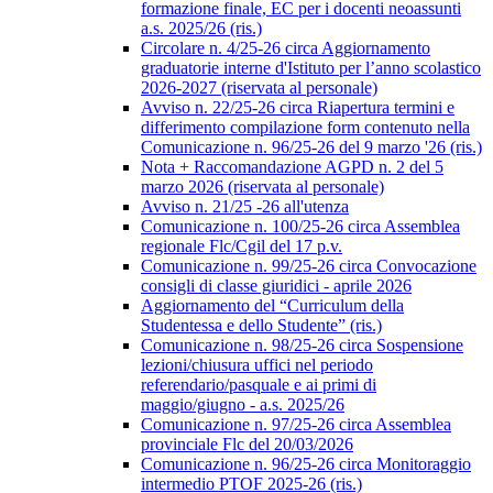
formazione finale, EC per i docenti neoassunti
a.s. 2025/26 (ris.)
Circolare n. 4/25-26 circa Aggiornamento
graduatorie interne d'Istituto per l’anno scolastico
2026-2027 (riservata al personale)
Avviso n. 22/25-26 circa Riapertura termini e
differimento compilazione form contenuto nella
Comunicazione n. 96/25-26 del 9 marzo '26 (ris.)
Nota + Raccomandazione AGPD n. 2 del 5
marzo 2026 (riservata al personale)
Avviso n. 21/25 -26 all'utenza
Comunicazione n. 100/25-26 circa Assemblea
regionale Flc/Cgil del 17 p.v.
Comunicazione n. 99/25-26 circa Convocazione
consigli di classe giuridici - aprile 2026
Aggiornamento del “Curriculum della
Studentessa e dello Studente” (ris.)
Comunicazione n. 98/25-26 circa Sospensione
lezioni/chiusura uffici nel periodo
referendario/pasquale e ai primi di
maggio/giugno - a.s. 2025/26
Comunicazione n. 97/25-26 circa Assemblea
provinciale Flc del 20/03/2026
Comunicazione n. 96/25-26 circa Monitoraggio
intermedio PTOF 2025-26 (ris.)