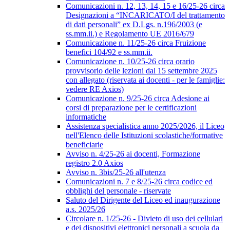
Comunicazioni n. 12, 13, 14, 15 e 16/25-26 circa
Designazioni a “INCARICATO/I del trattamento
di dati personali” ex D.Lgs. n.196/2003 (e
ss.mm.ii.) e Regolamento UE 2016/679
Comunicazione n. 11/25-26 circa Fruizione
benefici 104/92 e ss.mm.ii.
Comunicazione n. 10/25-26 circa orario
provvisorio delle lezioni dal 15 settembre 2025
con allegato (riservata ai docenti - per le famiglie:
vedere RE Axios)
Comunicazione n. 9/25-26 circa Adesione ai
corsi di preparazione per le certificazioni
informatiche
Assistenza specialistica anno 2025/2026, il Liceo
nell'Elenco delle Istituzioni scolastiche/formative
beneficiarie
Avviso n. 4/25-26 ai docenti, Formazione
registro 2.0 Axios
Avviso n. 3bis/25-26 all'utenza
Comunicazioni n. 7 e 8/25-26 circa codice ed
obblighi del personale - riservate
Saluto del Dirigente del Liceo ed inaugurazione
a.s. 2025/26
Circolare n. 1/25-26 - Divieto di uso dei cellulari
e dei dispositivi elettronici personali a scuola da