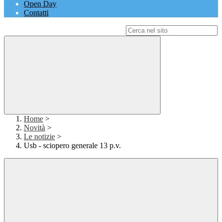
Open Day
Contatti
Campo di ricerca per le pagine del sito
Home
>
Novità
>
Le notizie
>
Usb - sciopero generale 13 p.v.