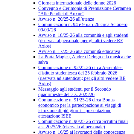
Giornata internazionale delle donne 2026
Convegno e Cerimonia di Premiazione Certamen
"Alle Pendici di Anxur"
Avviso n. 20/25-26 all’utenza
Comunicazioni n. 94 e 95/25-26 circa Sciopero
09/03/'26
Avviso n. 18/25-26 alla comunità e agli studenti
(riservata al personale; per gli altri vedere RE
Axios)
Avviso n. 17/25-26 alla comunità educativa
La Porta Magica, Andrea Delogu e la musica che
salva
Comunicazione n. 92/25-26 circa Assemblea
d'istituto studentesca del 25 febbraio 2026
(riservata ad autenticati; per gli altri vedere RE
Axios)
Messaggio agli studenti per il Secondo
quadrimestre dell'a.s. 2025/26
Comunicazione n. 91/25-26 circa Bonus
economico per la partecipazione ai viaggi di
istruzione di più giorni – presentazione
attestazione ISEE
Comunicazione n. 90/25-26 circa Scrutini finali
a.s. 2025/26 (riservata al personale)
Avviso n. 16/25 ai lavoratori della conoscenza