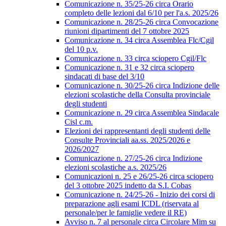
Comunicazione n. 35/25-26 circa Orario
completo delle lezioni dal 6/10 per l'a.s. 2025/26
Comunicazione n. 28/25-26 circa Convocazione
riunioni dipartimenti del 7 ottobre 2025
Comunicazione n. 34 circa Assemblea Flc/Cgil
del 10 p.v.
Comunicazione n. 33 circa sciopero Cgil/Flc
Comunicazione n. 31 e 32 circa sciopero
sindacati di base del 3/10
Comunicazione n. 30/25-26 circa Indizione delle
elezioni scolastiche della Consulta provinciale
degli studenti
Comunicazione n. 29 circa Assemblea Sindacale
Cisl c.m.
Elezioni dei rappresentanti degli studenti delle
Consulte Provinciali aa.ss. 2025/2026 e
2026/2027
Comunicazione n. 27/25-26 circa Indizione
elezioni scolastiche a.s. 2025/26
Comunicazioni n. 25 e 26/25-26 circa sciopero
del 3 ottobre 2025 indetto da S.I. Cobas
Comunicazione n. 24/25-26 - Inizio dei corsi di
preparazione agli esami ICDL (riservata al
personale/per le famiglie vedere il RE)
Avviso n. 7 al personale circa Circolare Mim su