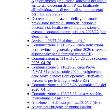
Aggiornamento graduatorie, articolata per ambiti
territoriali diocesani degli I.R.C., finalizzate
all’individuazione di eventuali soprannumerari
per l’a.s. 2026/2027
Decreto di pubblicazione delle graduatorie
provvisorie interne d’istituto del personale
docente a t.i. finalizzate all’individuazione di
eventuali soprannumerari per l’a.s. 2026/27 (con
elenchi ris.)
Avviso n. 26/25-26 ai docenti (ris.)
Comunicazione n. 113/25-26 circa Indicazioni
per ricevimento generale genitori 2026 (riservato
al personale; per le famiglie vedere RE)
Comunicazioni n. 111 e 112/25-26 circa sciopero
2026_04_20
Comunicazione n. 110/25-26 circa Prove
INVALSI classi seconde 2026 - svolgimento
delle prove e indicazioni operative (riservata al
personale; per le famiglie vedere RE)
Comunicazione n. 109/25-26 Assemblea Flc del
2026_04_17
Comunicazione n. 108/25-26 circa Assemblea
intercomunale Anief c.m.
Adozione libri di testo per a.s. 2026/27 (ris.)
Auguri del Dirigente de nuntio Paschæ