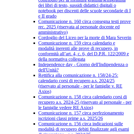
dei libri di testo, sussidi didattici digitali o
notebook per discenti delle scuole secondarie di I
e II grado
Comunicazione n. 160 circa consegna testi prove
rec. 2025 (riservata al personale docente ed
amministrativo)
Cordoglio del Liceo per la morte di Mara Severin
Comunicazione n. 159 circa calendario e
modalità inerenti alle prove di recupero, in
conformità all’art. 4, c. 6, del D.P.R. 122/2009 e
della normativa collegata
Independence day - Giorno dell'Indipendenza o
dell'Unità?
Rettifica alla comunicazione n. 158/24-25:
calendario corsi di recupero a.s. 2024/25
(riservato al personale - per le famiglie v. RE
Axios)
Comunicazione n. 158 circa calendario corsi di
recupero a.s. 2024-25 (riservato al personale - per
le famiglie vedere RE Axios)
Comunicazione n. 157 circa perfezionamento
iscrizioni classi prime a.s. 2025/26
Comunicazione n. 156 circa indicazioni sulle
modalità di recupero debiti finalizzate agli esami