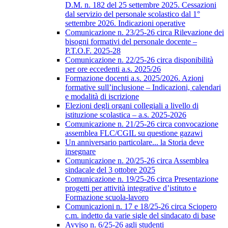
D.M. n. 182 del 25 settembre 2025. Cessazioni
dal servizio del personale scolastico dal 1°
settembre 2026. Indicazioni operative
Comunicazione n. 23/25-26 circa Rilevazione dei
bisogni formativi del personale docente –
P.T.O.F. 2025-28
Comunicazione n. 22/25-26 circa disponibilità
per ore eccedenti a.s. 2025/26
Formazione docenti a.s. 2025/2026. Azioni
formative sull’inclusione – Indicazioni, calendari
e modalità di iscrizione
Elezioni degli organi collegiali a livello di
istituzione scolastica – a.s. 2025-2026
Comunicazione n. 21/25-26 circa convocazione
assemblea FLC/CGIL su questione gazawi
Un anniversario particolare... la Storia deve
insegnare
Comunicazione n. 20/25-26 circa Assemblea
sindacale del 3 ottobre 2025
Comunicazione n. 19/25-26 circa Presentazione
progetti per attività integrative d’istituto e
Formazione scuola-lavoro
Comunicazioni n. 17 e 18/25-26 circa Sciopero
c.m. indetto da varie sigle del sindacato di base
Avviso n. 6/25-26 agli studenti