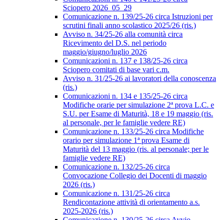
Sciopero 2026_05_29
Comunicazione n. 139/25-26 circa Istruzioni per
scrutini finali anno scolastico 2025/26 (ris.)
Avviso n. 34/25-26 alla comunità circa
Ricevimento del D.S. nel periodo
maggio/giugno/luglio 2026
Comunicazioni n. 137 e 138/25-26 circa
Sciopero comitati di base vari c.m.
Avviso n. 31/25-26 ai lavoratori della conoscenza
(ris.)
Comunicazioni n. 134 e 135/25-26 circa
Modifiche orarie per simulazione 2ª prova L.C. e
S.U. per Esame di Maturità, 18 e 19 maggio (ris.
al personale, per le famiglie vedere RE)
Comunicazione n. 133/25-26 circa Modifiche
orario per simulazione 1ª prova Esame di
Maturità del 13 maggio (ris. al personale; per le
famiglie vedere RE)
Comunicazione n. 132/25-26 circa
Convocazione Collegio dei Docenti di maggio
2026 (ris.)
Comunicazione n. 131/25-26 circa
Rendicontazione attività di orientamento a.s.
2025-2026 (ris.)
Comunicazione n. 130/25-26 circa Avvio