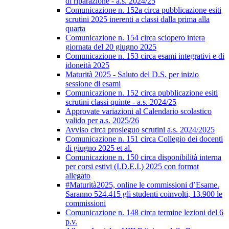
di riparazione - a.s. 2024/25
Comunicazione n. 152a circa pubblicazione esiti
scrutini 2025 inerenti a classi dalla prima alla
quarta
Comunicazione n. 154 circa sciopero intera
giornata del 20 giugno 2025
Comunicazione n. 153 circa esami integrativi e di
idoneità 2025
Maturità 2025 - Saluto del D.S. per inizio
sessione di esami
Comunicazione n. 152 circa pubblicazione esiti
scrutini classi quinte - a.s. 2024/25
Approvate variazioni al Calendario scolastico
valido per a.s. 2025/26
Avviso circa prosieguo scrutini a.s. 2024/2025
Comunicazione n. 151 circa Collegio dei docenti
di giugno 2025 et al.
Comunicazione n. 150 circa disponibilità interna
per corsi estivi (I.D.E.I.) 2025 con format
allegato
#Maturità2025, online le commissioni d’Esame.
Saranno 524.415 gli studenti coinvolti, 13.900 le
commissioni
Comunicazione n. 148 circa termine lezioni del 6
p.v.