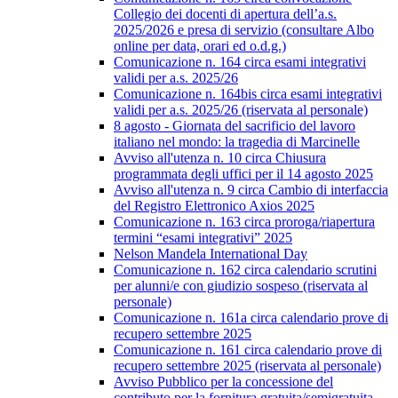
Collegio dei docenti di apertura dell’a.s.
2025/2026 e presa di servizio (consultare Albo
online per data, orari ed o.d.g.)
Comunicazione n. 164 circa esami integrativi
validi per a.s. 2025/26
Comunicazione n. 164bis circa esami integrativi
validi per a.s. 2025/26 (riservata al personale)
8 agosto - Giornata del sacrificio del lavoro
italiano nel mondo: la tragedia di Marcinelle
Avviso all'utenza n. 10 circa Chiusura
programmata degli uffici per il 14 agosto 2025
Avviso all'utenza n. 9 circa Cambio di interfaccia
del Registro Elettronico Axios 2025
Comunicazione n. 163 circa proroga/riapertura
termini “esami integrativi” 2025
Nelson Mandela International Day
Comunicazione n. 162 circa calendario scrutini
per alunni/e con giudizio sospeso (riservata al
personale)
Comunicazione n. 161a circa calendario prove di
recupero settembre 2025
Comunicazione n. 161 circa calendario prove di
recupero settembre 2025 (riservata al personale)
Avviso Pubblico per la concessione del
contributo per la fornitura gratuita/semigratuita