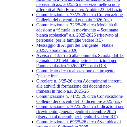
neoassunti a.s. 2025/26 in servizio nelle scuole
afferenti al Polo Formativo Ambito 23 del Lazio
Comunicazione n. 73/25-26 circa Convocazione
Collegio dei docenti di gennaio 2026 (ris.)
Comunicazione n. 72/25-26 circa Modalità di
adesione a “Scuola in movimento – Settimana
bianca scolastica” a.s. 2025-2026 (riservato al
personale; per le famiglie vedere RE)
Messaggio di Auguri del Dirigente - Natale
2025/Capodanno 2026
Avviso n. 13/25-26 alla comunità: Scuola, dal 13
gennaio al 21 febbraio aperte le iscrizioni per
l’anno scolastico 2026/2027 - nota D.S.
Comunicato circa realizzazione del progetto
"plastic free"
Circolare n. 3/25-26 circa Adempimenti inerenti
alle attività di formazione dei docenti neo-
immessi in ruolo a.s. 2025/26
Comunicazione n. 71/25-26 circa Convocazione
Collegio dei docenti del 16 dicembre 2025 (ris.)
Comunicazione n. 70/25-26 circa Indicazioni per
ricevimento generale genitori dicembre 2025
(riservata ai docenti; per i genitori vedere RE)
Comunicazione n. 69/25-26 circa Assemblea di
istituto del 19 dicembre 2025