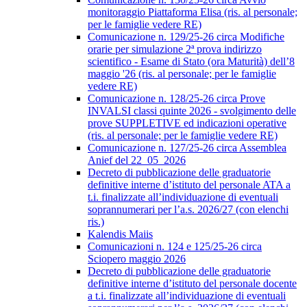
monitoraggio Piattaforma Elisa (ris. al personale;
per le famiglie vedere RE)
Comunicazione n. 129/25-26 circa Modifiche
orarie per simulazione 2ª prova indirizzo
scientifico - Esame di Stato (ora Maturità) dell’8
maggio '26 (ris. al personale; per le famiglie
vedere RE)
Comunicazione n. 128/25-26 circa Prove
INVALSI classi quinte 2026 - svolgimento delle
prove SUPPLETIVE ed indicazioni operative
(ris. al personale; per le famiglie vedere RE)
Comunicazione n. 127/25-26 circa Assemblea
Anief del 22_05_2026
Decreto di pubblicazione delle graduatorie
definitive interne d’istituto del personale ATA a
t.i. finalizzate all’individuazione di eventuali
soprannumerari per l’a.s. 2026/27 (con elenchi
ris.)
Kalendis Maiis
Comunicazioni n. 124 e 125/25-26 circa
Sciopero maggio 2026
Decreto di pubblicazione delle graduatorie
definitive interne d’istituto del personale docente
a t.i. finalizzate all’individuazione di eventuali