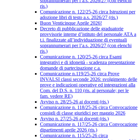
soprannumerari per l’a.s. 2026/27 (con elenchi
ris.)
Comunicazione n. 122/25-26 circa Istruzioni per
adozione libri di testo a.s. 2026/27 (ris.)
Buon Venticinque Aprile 2026!
Decreto di pubblicazione delle graduatorie
provvisorie interne d’istituto del personale ATA a
t.i. finalizzate all’individuazione di eventuali
soprannumerari per l’a.s. 2026/27 (con elenchi
ris.)
Comunicazione n. 120/25-26 circa Esami
integrativi e di idoneità - scadenza presentazione
domande di partecipazione c.a.
Comunicazione n.119/25-26 circa Prove
INVALSI classi seconde 2026: svolgimento delle
prove e indicazioni operative ed integrazioni alla
Com. del D.S. n. 110 (ris. al personale; per le
fam. vedere RE)
Avviso n. 28/25-26 ai docenti (ris.)
Comunicazione n. 118/25-26 circa Convocazione
consigli di classe giuridici per maggio 2026
Avviso n. 27/25-26 ai docenti (ris.)
Comunicazione n. 117/25-26 circa Convocazione
dipartimenti aprile 2026 (ris.)
Comunicazione n. 115/25-26 circa