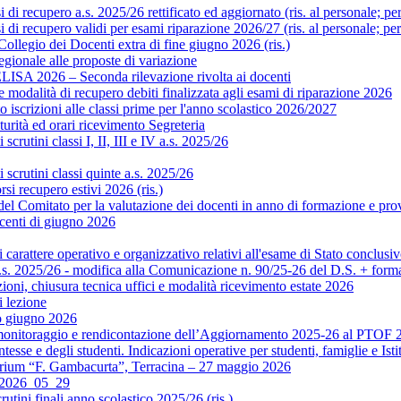
i recupero a.s. 2025/26 rettificato ed aggiornato (ris. al personale; pe
di recupero validi per esami riparazione 2026/27 (ris. al personale; pe
legio dei Docenti extra di fine giugno 2026 (ris.)
gionale alle proposte di variazione
ISA 2026 – Seconda rilevazione rivolta ai docenti
modalità di recupero debiti finalizzata agli esami di riparazione 2026
scrizioni alle classi prime per l'anno scolastico 2026/2027
rità ed orari ricevimento Segreteria
crutini classi I, II, III e IV a.s. 2025/26
scrutini classi quinte a.s. 2025/26
si recupero estivi 2026 (ris.)
Comitato per la valutazione dei docenti in anno di formazione e prova 
centi di giugno 2026
rattere operativo e organizzativo relativi all'esame di Stato conclusiv
.s. 2025/26 - modifica alla Comunicazione n. 90/25-26 del D.S. + format
ni, chiusura tecnica uffici e modalità ricevimento estate 2026
 lezione
o giugno 2026
monitoraggio e rendicontazione dell’Aggiornamento 2025-26 al PTOF 20
esse e degli studenti. Indicazioni operative per studenti, famiglie e Isti
orium “F. Gambacurta”, Terracina – 27 maggio 2026
o 2026_05_29
utini finali anno scolastico 2025/26 (ris.)