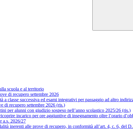
la scuola e al territorio
ove di recupero settembre 2026
a classe successiva ed esami integrativi per passaggio ad altro indirizzo
 di recupero settembre 2026 (ris.)
ni per alunni con giudizio sospeso nell’anno scolastico 2025/26 (ris.)
coprire incarico per ore aggiuntive di insegnamento oltre l’orario d’obb
er a.s. 2026/27
 inerenti alle prove di recupero, in conformità all’art. 4, c. 6, del D.P.