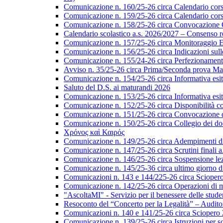
Comunicazione n. 160/25-26 circa Calendario corsi d
Comunicazione n. 159/25-26 circa Calendario corsi 
Comunicazione n. 158/25-26 circa Convocazione Col
Calendario scolastico a.s. 2026/2027 – Consenso re
Comunicazione n. 157/25-26 circa Monitoraggio EL
Comunicazione n. 156/25-26 circa Indicazioni sulle 
Comunicazione n. 155/24-26 circa Perfezionamento i
Avviso n. 35/25-26 circa Prima/Seconda prova Matu
Comunicazione n. 154/25-26 circa Informativa esiti s
Saluto del D.S. ai maturandi 2026
Comunicazione n. 153/25-26 circa Informativa esiti 
Comunicazione n. 152/25-26 circa Disponibilità cor
Comunicazione n. 151/25-26 circa Convocazione del 
Comunicazione n. 150/25-26 circa Collegio dei do
Χρόνος καὶ Καιρός
Comunicazione n. 149/25-26 circa Adempimenti di ca
Comunicazione n. 147/25-26 circa Scrutini finali a
Comunicazione n. 146/25-26 circa Sospensione lezio
Comunicazione n. 145/25-36 circa ultimo giorno di
Comunicazioni n. 143 e 144/225-26 circa Scioper
Comunicazione n. 142/25-26 circa Operazioni di 
"AscoltaMI" - Servizio per il benessere delle student
Resoconto del “Concerto per la Legalità” – Audit
Comunicazioni n. 140 e 141/25-26 circa Scioper
Comunicazione n. 139/25-26 circa Istruzioni per scr