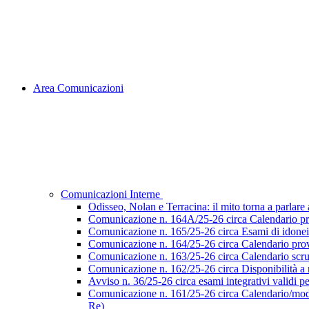
Area Comunicazioni
Comunicazioni Interne
Odisseo, Nolan e Terracina: il mito torna a parlare al
Comunicazione n. 164A/25-26 circa Calendario pr
Comunicazione n. 165/25-26 circa Esami di idoneità 
Comunicazione n. 164/25-26 circa Calendario prove
Comunicazione n. 163/25-26 circa Calendario scruti
Comunicazione n. 162/25-26 circa Disponibilità a ri
Avviso n. 36/25-26 circa esami integrativi validi p
Comunicazione n. 161/25-26 circa Calendario/modalità
Re)