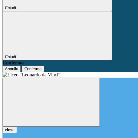
Chiudi
Chiudi
Conferma
Annulla
Conferma
close