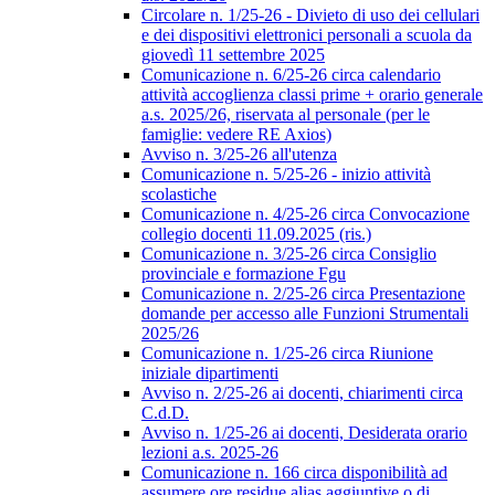
Circolare n. 1/25-26 - Divieto di uso dei cellulari
e dei dispositivi elettronici personali a scuola da
giovedì 11 settembre 2025
Comunicazione n. 6/25-26 circa calendario
attività accoglienza classi prime + orario generale
a.s. 2025/26, riservata al personale (per le
famiglie: vedere RE Axios)
Avviso n. 3/25-26 all'utenza
Comunicazione n. 5/25-26 - inizio attività
scolastiche
Comunicazione n. 4/25-26 circa Convocazione
collegio docenti 11.09.2025 (ris.)
Comunicazione n. 3/25-26 circa Consiglio
provinciale e formazione Fgu
Comunicazione n. 2/25-26 circa Presentazione
domande per accesso alle Funzioni Strumentali
2025/26
Comunicazione n. 1/25-26 circa Riunione
iniziale dipartimenti
Avviso n. 2/25-26 ai docenti, chiarimenti circa
C.d.D.
Avviso n. 1/25-26 ai docenti, Desiderata orario
lezioni a.s. 2025-26
Comunicazione n. 166 circa disponibilità ad
assumere ore residue alias aggiuntive o di