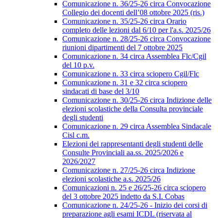
Comunicazione n. 36/25-26 circa Convocazione
Collegio dei docenti dell’08 ottobre 2025 (ris.)
Comunicazione n. 35/25-26 circa Orario
completo delle lezioni dal 6/10 per l'a.s. 2025/26
Comunicazione n. 28/25-26 circa Convocazione
riunioni dipartimenti del 7 ottobre 2025
Comunicazione n. 34 circa Assemblea Flc/Cgil
del 10 p.v.
Comunicazione n. 33 circa sciopero Cgil/Flc
Comunicazione n. 31 e 32 circa sciopero
sindacati di base del 3/10
Comunicazione n. 30/25-26 circa Indizione delle
elezioni scolastiche della Consulta provinciale
degli studenti
Comunicazione n. 29 circa Assemblea Sindacale
Cisl c.m.
Elezioni dei rappresentanti degli studenti delle
Consulte Provinciali aa.ss. 2025/2026 e
2026/2027
Comunicazione n. 27/25-26 circa Indizione
elezioni scolastiche a.s. 2025/26
Comunicazioni n. 25 e 26/25-26 circa sciopero
del 3 ottobre 2025 indetto da S.I. Cobas
Comunicazione n. 24/25-26 - Inizio dei corsi di
preparazione agli esami ICDL (riservata al