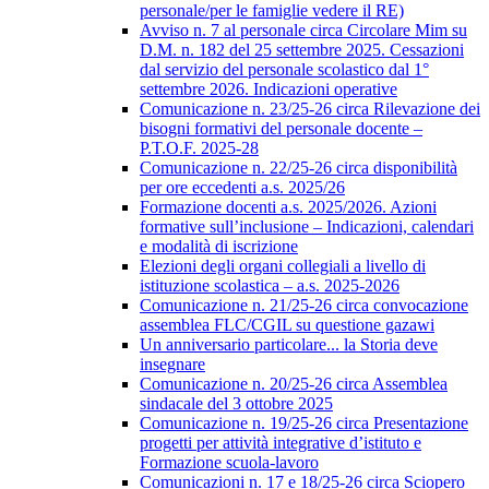
personale/per le famiglie vedere il RE)
Avviso n. 7 al personale circa Circolare Mim su
D.M. n. 182 del 25 settembre 2025. Cessazioni
dal servizio del personale scolastico dal 1°
settembre 2026. Indicazioni operative
Comunicazione n. 23/25-26 circa Rilevazione dei
bisogni formativi del personale docente –
P.T.O.F. 2025-28
Comunicazione n. 22/25-26 circa disponibilità
per ore eccedenti a.s. 2025/26
Formazione docenti a.s. 2025/2026. Azioni
formative sull’inclusione – Indicazioni, calendari
e modalità di iscrizione
Elezioni degli organi collegiali a livello di
istituzione scolastica – a.s. 2025-2026
Comunicazione n. 21/25-26 circa convocazione
assemblea FLC/CGIL su questione gazawi
Un anniversario particolare... la Storia deve
insegnare
Comunicazione n. 20/25-26 circa Assemblea
sindacale del 3 ottobre 2025
Comunicazione n. 19/25-26 circa Presentazione
progetti per attività integrative d’istituto e
Formazione scuola-lavoro
Comunicazioni n. 17 e 18/25-26 circa Sciopero