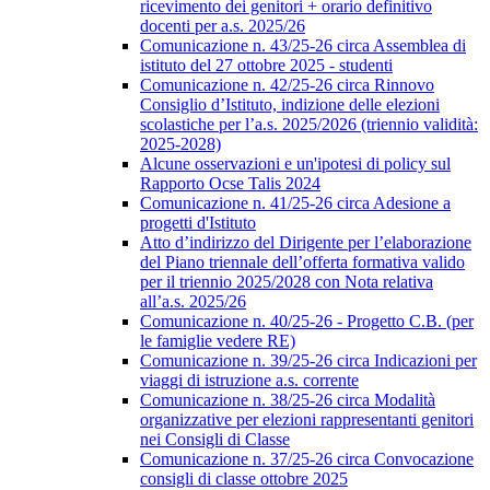
ricevimento dei genitori + orario definitivo
docenti per a.s. 2025/26
Comunicazione n. 43/25-26 circa Assemblea di
istituto del 27 ottobre 2025 - studenti
Comunicazione n. 42/25-26 circa Rinnovo
Consiglio d’Istituto, indizione delle elezioni
scolastiche per l’a.s. 2025/2026 (triennio validità:
2025-2028)
Alcune osservazioni e un'ipotesi di policy sul
Rapporto Ocse Talis 2024
Comunicazione n. 41/25-26 circa Adesione a
progetti d'Istituto
Atto d’indirizzo del Dirigente per l’elaborazione
del Piano triennale dell’offerta formativa valido
per il triennio 2025/2028 con Nota relativa
all’a.s. 2025/26
Comunicazione n. 40/25-26 - Progetto C.B. (per
le famiglie vedere RE)
Comunicazione n. 39/25-26 circa Indicazioni per
viaggi di istruzione a.s. corrente
Comunicazione n. 38/25-26 circa Modalità
organizzative per elezioni rappresentanti genitori
nei Consigli di Classe
Comunicazione n. 37/25-26 circa Convocazione
consigli di classe ottobre 2025