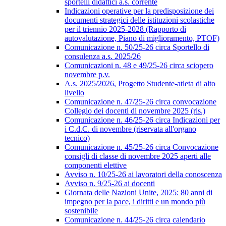
sportelli didattici a.s. corrente
Indicazioni operative per la predisposizione dei
documenti strategici delle istituzioni scolastiche
per il triennio 2025-2028 (Rapporto di
autovalutazione, Piano di miglioramento, PTOF)
Comunicazione n. 50/25-26 circa Sportello di
consulenza a.s. 2025/26
Comunicazioni n. 48 e 49/25-26 circa sciopero
novembre p.v.
A.s. 2025/2026, Progetto Studente-atleta di alto
livello
Comunicazione n. 47/25-26 circa convocazione
Collegio dei docenti di novembre 2025 (ris.)
Comunicazione n. 46/25-26 circa Indicazioni per
i C.d.C. di novembre (riservata all'organo
tecnico)
Comunicazione n. 45/25-26 circa Convocazione
consigli di classe di novembre 2025 aperti alle
componenti elettive
Avviso n. 10/25-26 ai lavoratori della conoscenza
Avviso n. 9/25-26 ai docenti
Giornata delle Nazioni Unite, 2025: 80 anni di
impegno per la pace, i diritti e un mondo più
sostenibile
Comunicazione n. 44/25-26 circa calendario