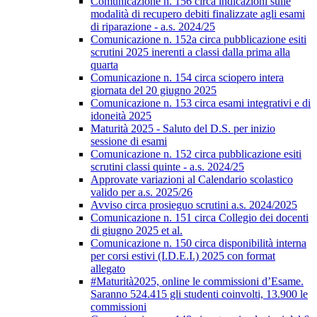
Comunicazione n. 156 circa indicazioni sulle
modalità di recupero debiti finalizzate agli esami
di riparazione - a.s. 2024/25
Comunicazione n. 152a circa pubblicazione esiti
scrutini 2025 inerenti a classi dalla prima alla
quarta
Comunicazione n. 154 circa sciopero intera
giornata del 20 giugno 2025
Comunicazione n. 153 circa esami integrativi e di
idoneità 2025
Maturità 2025 - Saluto del D.S. per inizio
sessione di esami
Comunicazione n. 152 circa pubblicazione esiti
scrutini classi quinte - a.s. 2024/25
Approvate variazioni al Calendario scolastico
valido per a.s. 2025/26
Avviso circa prosieguo scrutini a.s. 2024/2025
Comunicazione n. 151 circa Collegio dei docenti
di giugno 2025 et al.
Comunicazione n. 150 circa disponibilità interna
per corsi estivi (I.D.E.I.) 2025 con format
allegato
#Maturità2025, online le commissioni d’Esame.
Saranno 524.415 gli studenti coinvolti, 13.900 le
commissioni