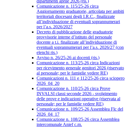
dipartimenti aprile 2026 (ris.)
Comunicazione n. 115/25-26 circa
Aggiornamento graduatorie, articolata per ambiti
territoriali diocesani degli I.R.C., finalizzate
all’individuazione di eventuali soprannumerari
per l’a.s. 2026/2027
Decreto di pubblicazione delle graduatorie
provvisorie interne d’istituto del personale
docente a t.i. finalizzate all’individuazione di
eventuali soprannumerari per l’a.s. 2026/27 (con
elenchi ris.)
Avviso n. 26/25-26 ai docenti (ris.)
Comunicazione n. 113/25-26 circa Indicazioni
per ricevimento generale genitori 2026 (riservato
al personale; per le famiglie vedere RE)
Comunicazioni n. 111 e 112/25-26 circa sciopero
2026_04_20
Comunicazione n. 110/25-26 circa Prove
INVALSI classi seconde 2026 - svolgimento
delle prove e indicazioni operative (riservata al
personale; per le famiglie vedere RE)
Comunicazione n. 109/25-26 Assemblea Flc del
2026_04_17
Comunicazione n. 108/25-26 circa Assemblea
intercomunale Anief c.m.