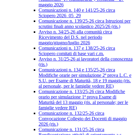
maggio 2026
Comunicazioni n. 140 e 141/25-26 circa
Sciopero 2026_05_29
Comunicazione n. 139/25-26 circa Istruzioni per
scrutini finali anno scolastico 2025/26 (ris.)
Avviso n. 34/25-26 alla comunità circa
Ricevimento del D.S. nel periodo
maggio/giugno/luglio 2026
Comunicazioni n. 137 e 138/25-26 circa
Sciopero comitati di base vari c.m.
Avviso n. 31/25-26 ai lavoratori della conoscenza
(ris.)
Comunicazioni n. 134 e 135/25-26 circa
Modifiche orarie per simulazione 2ª prova L.C. e
S.U. per Esame di Maturità, 18 e 19 maggio (ris.
al personale, per le famiglie vedere RE)
Comunicazione n. 133/25-26 circa Modifiche
orario per simulazione 1ª prova Esame di
Maturità del 13 maggio (ris. al personale; per le
famiglie vedere RE)
Comunicazione n. 132/25-26 circa
Convocazione Collegio dei Docenti di maggio
2026 (ris.)
Comunicazione n. 131/25-26 circa
Rendicontazione attività di orientamento a.s.