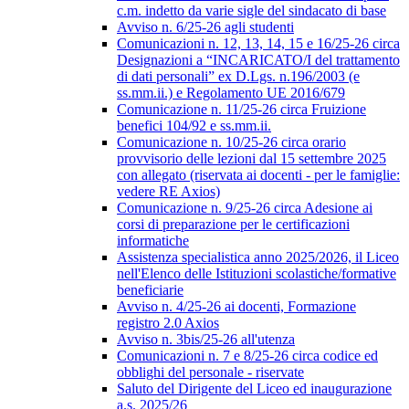
c.m. indetto da varie sigle del sindacato di base
Avviso n. 6/25-26 agli studenti
Comunicazioni n. 12, 13, 14, 15 e 16/25-26 circa
Designazioni a “INCARICATO/I del trattamento
di dati personali” ex D.Lgs. n.196/2003 (e
ss.mm.ii.) e Regolamento UE 2016/679
Comunicazione n. 11/25-26 circa Fruizione
benefici 104/92 e ss.mm.ii.
Comunicazione n. 10/25-26 circa orario
provvisorio delle lezioni dal 15 settembre 2025
con allegato (riservata ai docenti - per le famiglie:
vedere RE Axios)
Comunicazione n. 9/25-26 circa Adesione ai
corsi di preparazione per le certificazioni
informatiche
Assistenza specialistica anno 2025/2026, il Liceo
nell'Elenco delle Istituzioni scolastiche/formative
beneficiarie
Avviso n. 4/25-26 ai docenti, Formazione
registro 2.0 Axios
Avviso n. 3bis/25-26 all'utenza
Comunicazioni n. 7 e 8/25-26 circa codice ed
obblighi del personale - riservate
Saluto del Dirigente del Liceo ed inaugurazione
a.s. 2025/26