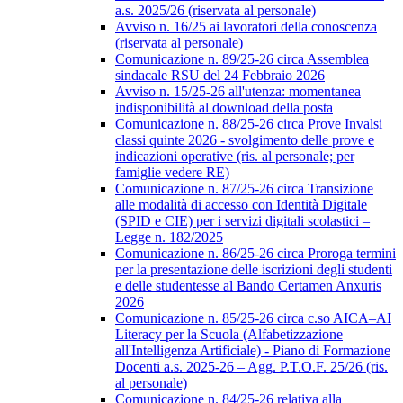
a.s. 2025/26 (riservata al personale)
Avviso n. 16/25 ai lavoratori della conoscenza
(riservata al personale)
Comunicazione n. 89/25-26 circa Assemblea
sindacale RSU del 24 Febbraio 2026
Avviso n. 15/25-26 all'utenza: momentanea
indisponibilità al download della posta
Comunicazione n. 88/25-26 circa Prove Invalsi
classi quinte 2026 - svolgimento delle prove e
indicazioni operative (ris. al personale; per
famiglie vedere RE)
Comunicazione n. 87/25-26 circa Transizione
alle modalità di accesso con Identità Digitale
(SPID e CIE) per i servizi digitali scolastici –
Legge n. 182/2025
Comunicazione n. 86/25-26 circa Proroga termini
per la presentazione delle iscrizioni degli studenti
e delle studentesse al Bando Certamen Anxuris
2026
Comunicazione n. 85/25-26 circa c.so AICA–AI
Literacy per la Scuola (Alfabetizzazione
all'Intelligenza Artificiale) - Piano di Formazione
Docenti a.s. 2025-26 – Agg. P.T.O.F. 25/26 (ris.
al personale)
Comunicazione n. 84/25-26 relativa alla