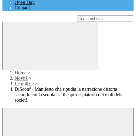
Open Day
Contatti
Campo di ricerca per le pagine del sito
Home
>
Novità
>
Le notizie
>
DiSconf - Manifesto che ripudia la narrazione distorta
secondo cui la scuola sia il capro espiatorio dei mali della
società