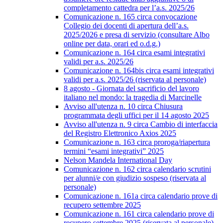
completamento cattedra per l’a.s. 2025/26
Comunicazione n. 165 circa convocazione
Collegio dei docenti di apertura dell’a.s.
2025/2026 e presa di servizio (consultare Albo
online per data, orari ed o.d.g.)
Comunicazione n. 164 circa esami integrativi
validi per a.s. 2025/26
Comunicazione n. 164bis circa esami integrativi
validi per a.s. 2025/26 (riservata al personale)
8 agosto - Giornata del sacrificio del lavoro
italiano nel mondo: la tragedia di Marcinelle
Avviso all'utenza n. 10 circa Chiusura
programmata degli uffici per il 14 agosto 2025
Avviso all'utenza n. 9 circa Cambio di interfaccia
del Registro Elettronico Axios 2025
Comunicazione n. 163 circa proroga/riapertura
termini “esami integrativi” 2025
Nelson Mandela International Day
Comunicazione n. 162 circa calendario scrutini
per alunni/e con giudizio sospeso (riservata al
personale)
Comunicazione n. 161a circa calendario prove di
recupero settembre 2025
Comunicazione n. 161 circa calendario prove di
recupero settembre 2025 (riservata al personale)