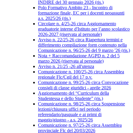
INDIRE del 30 gennaio 2026 (ris.)
Polo Formativo Ambito 23 - Incontro di
formazione finale, EC per i docenti neoassunti
a.s. 2025/26 (ris.)
Circolare n. 4/25-26 circa Aggiornamento
graduatorie interne d'Istituto per l’anno scolastico
2026-2027 (riservata al personale)
Avviso n. 22/25-26 circa Riapertura termini e
differimento compilazione form contenuto nella
Comunicazione n. 96/25-26 del 9 marzo '26 (ris.)
Nota + Raccomandazione AGPD n. 2 del 5
marzo 2026 (riservata al personale)
Avviso n. 21/25 -26 all'utenza
Comunicazione n. 100/25-26 circa Assemblea
regionale Flc/Cgil del 17 p.v.
Comunicazione n. 99/25-26 circa Convocazione
consigli di classe giuridici - aprile 2026
Aggiornamento del “Curriculum della
Studentessa e dello Studente” (ris.)
Comunicazione n. 98/25-26 circa Sospensione
lezioni/chiusura uffici nel periodo
referendario/pasquale e ai primi di
maggio/giugno - a.s. 2025/26
Comunicazione n. 97/25-26 circa Assemblea
provinciale Flc del 20/03/2026