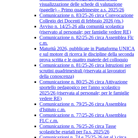
visualizzazione delle schede di valutazione
(pagelle) – Primo quadrimestre a.s. 2025/26
Comunicazione n. 83/25-26 circa Convocazione
Collegio dei Docenti di febbraio 2026 (ris.)
Avviso n. 14/25-26 alla comunità scolastica
(riservato al personale; per famiglie vedere RE)
Comunicazione n. 82/25-26 circa Assemblea Flc
c.m.
Maturità 2026, pubblicate in Piattaforma UNICA
e sul motore di ricerca le discipline della seconda
prova scritta e le quattro materie del colloquio
Comunicazione n. 81/25-26 circa Istruzioni per
scrutini quadrimestrali (riservata ai lavoratori
della conoscenza)
Comunicazione n. 80/25-26 circa Attivazione
sportello pedagogico per l'anno scolastico
2025/26 (riservata al personale; per le famiglie
vedere RE)
Comunicazione n. 79/25-26 circa Assemblea
d'Istituto c.m.
Comunicazione n. 77/25-26 circa Assemblea
FLC c.m.
Comunicazione n. 76/25-26 circa Tasse
scolastiche erariali per l'a.s. 2025/26
Comunicazioni n. 74 e 75/25-26 (et al.) circa