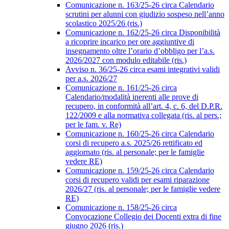
Comunicazione n. 163/25-26 circa Calendario
scrutini per alunni con giudizio sospeso nell’anno
scolastico 2025/26 (ris.)
Comunicazione n. 162/25-26 circa Disponibilità
a ricoprire incarico per ore aggiuntive di
insegnamento oltre l’orario d’obbligo per l’a.s.
2026/2027 con modulo editabile (ris.)
Avviso n. 36/25-26 circa esami integrativi validi
per a.s. 2026/27
Comunicazione n. 161/25-26 circa
Calendario/modalità inerenti alle prove di
recupero, in conformità all’art. 4, c. 6, del D.P.R.
122/2009 e alla normativa collegata (ris. al pers.;
per le fam. v. Re)
Comunicazione n. 160/25-26 circa Calendario
corsi di recupero a.s. 2025/26 rettificato ed
aggiornato (ris. al personale; per le famiglie
vedere RE)
Comunicazione n. 159/25-26 circa Calendario
corsi di recupero validi per esami riparazione
2026/27 (ris. al personale; per le famiglie vedere
RE)
Comunicazione n. 158/25-26 circa
Convocazione Collegio dei Docenti extra di fine
giugno 2026 (ris.)