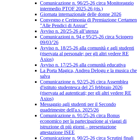
Comunicazione n. 96/25-26 circa Monitoraggio
intermedio PTOF 2025-26 (ris.)
Giornata internazionale delle donne 2026
Convegno e Cerimonia di Premiazione Certamen
"Alle Pendici di Anxur"
Avviso n. 20/25-26 all’utenza
Comunicazioni n. 94 e 95/25-26 circa Sciopero
09/03/'26
Avviso n. 18/25-26 alla comunità e agli studenti
(riservata al personale; per gli altri vedere RE
Axios)
Avviso n. 17/25-26 alla comunità educativa
La Porta Magica, Andrea Delogu e la musica che
salva
Comunicazione n. 92/25-26 circa Assemblea
d'istituto studentesca del 25 febbraio 2026
(riservata ad autenticati; per gli altri vedere RE
Axios)
Messaggio agli studenti per il Secondo
quadrimestre dell'a.s. 2025/26
Comunicazione n. 91/25-26 circa Bonus
economico per la partecipazione ai viaggi di
istruzione di più giorni – presentazione
attestazione ISEE
Comunicazione n. 90/25-26 circa Scrutini finali