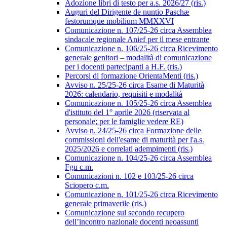
Adozione libri di testo per a.s. 2026/27 (ris.)
Auguri del Dirigente de nuntio Paschæ
festorumque mobilium MMXXVI
Comunicazione n. 107/25-26 circa Assemblea
sindacale regionale Anief per il mese entrante
Comunicazione n. 106/25-26 circa Ricevimento
generale genitori – modalità di comunicazione
per i docenti partecipanti a H.F. (ris.)
Percorsi di formazione OrientaMenti (ris.)
Avviso n. 25/25-26 circa Esame di Maturità
2026: calendario, requisiti e modalità
Comunicazione n. 105/25-26 circa Assemblea
d'istituto del 1° aprile 2026 (riservata al
personale; per le famiglie vedere RE)
Avviso n. 24/25-26 circa Formazione delle
commissioni dell'esame di maturità per l'a.s.
2025/2026 e correlati adempimenti (ris.)
Comunicazione n. 104/25-26 circa Assemblea
Fgu c.m.
Comunicazioni n. 102 e 103/25-26 circa
Sciopero c.m.
Comunicazione n. 101/25-26 circa Ricevimento
generale primaverile (ris.)
Comunicazione sul secondo recupero
dell’incontro nazionale docenti neoassunti