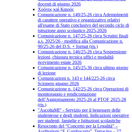
docenti di giugno 2026
Χρόνος καὶ Καιρός
Comunicazione n. 149/25-26 circa Adempimenti
di carattere operativo e organizzativo relativi
all'esame di Stato conclusivo del secondo ciclo di
istruzione anno scolastico 2025-2026
Comunicazione n. 147/25-26 circa Scrutini finali
a.s. 2025/26 - modifica alla Comunicazione n.
90/25-26 del D.S. + format (ris.)
Comunicazione n. 146/25-26 circa Sospensione
lezioni, chiusura tecnica uffici e modalità
ricevimento estate 2026
Comunicazione n. 145/25-36 circa ultimo giorno
di lezione
Comunicazioni n. 143 e 144/225-26 circa
Sciopero giugno 2026
Comunicazione n. 142/25-26 circa Operazioni di
monitoraggio e rendicontazione
dell’Aggiornamento 2025-26 al PTOF 2025-28
(ris.)
"AscoltaMI" - Servizio per il benessere delle
studentesse e degli studenti. Indicazioni operative
per studenti, famiglie e Istituzioni scolastiche
Resoconto del “Concerto per la Legalità” –
Auditorium “F. Gambacurta”, Terracina – 27