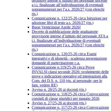
definitive interne d’istituto del personale docente
a t.i. finalizzate all’individuazione di eventuali
soprannumerari per l’a.s. 2026/27 (con elenchi
ris.)
Comunicazione n. 122/25-26 circa Istruzioni per
adozione libri di testo a.s. 2026/27 (ris.)
Buon Venticinque Aprile 2026!
Decreto di pubblicazione delle graduatorie
provvisorie interne d’istituto del personale ATA a
t.i. finalizzate all’individuazione di eventuali
soprannumerari per l’a.s. 2026/27 (con elenchi
ris.)
Comunicazione n. 120/25-26 circa Esami
integrativi e di idoneità - scadenza presentazione
domande di partecipazione c.a.
Comunicazione n.119/25-26 circa Prove
INVALSI classi seconde 2026: svolgimento delle
prove e indicazioni operative ed integrazioni alla
Com. del D.S. n. 110 (ris. al personale; per le
fam. vedere RE)
Avviso n. 28/25-26 ai docenti (ris.)
Comunicazione n. 118/25-26 circa Convocazione
consigli di classe giuridici per maggio 2026
Avviso n. 27/25-26 ai docenti (ris.)
Comunicazione n. 117/25-26 circa Convocazione