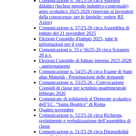
Comunicazione n. 58/25-26 circa Sportelli
didattici (incluso metodo induttivo-contestuale)
anno scolastico 2025-2026 (riservato ai lavoratori
della conoscenza; per le famiglie: vedere RE
Axios)
Comunicazione n. 57/25-26 circa Assemblea di
istituto del 21 novembre 2025
Elezioni Consiglio d'istituto 2025, tutte le
informazioni per il voto
Comunicazioni n. 55 e 56/25-26 circa Sciopero
28 p.v.
Elezioni Consiglio di Istituto triennio 2025-2028
- aggiornamento
Comunicazione n. 54/25-26 circa Esame di Stato
alias Maturità - Presentazione delle domande
Comunicazione n. 53/25-26 - Convocazione
Consigli di classe per scrutinio quadrimestrale
febbraio 2026
Comunicato di solidarietà al Dirigente scolastico
dell’I.C. “Santa Beatrice” di Roma
Quattro novembre
Comunicazione n. 52/25-26 circa Richiesta,
svolgimento e verbalizzazione dell’assemblea di
classe
Comunicazione n. 51/25-26 circa Disponibilità