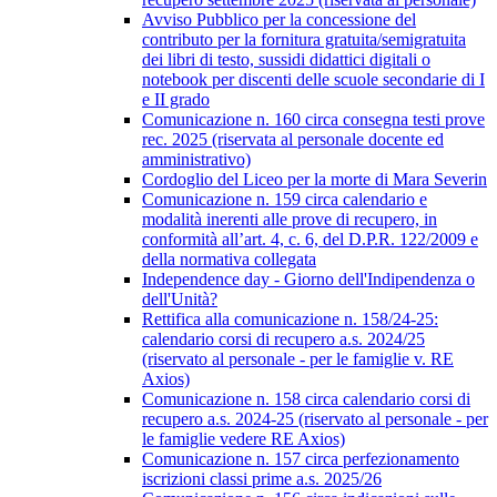
Avviso Pubblico per la concessione del
contributo per la fornitura gratuita/semigratuita
dei libri di testo, sussidi didattici digitali o
notebook per discenti delle scuole secondarie di I
e II grado
Comunicazione n. 160 circa consegna testi prove
rec. 2025 (riservata al personale docente ed
amministrativo)
Cordoglio del Liceo per la morte di Mara Severin
Comunicazione n. 159 circa calendario e
modalità inerenti alle prove di recupero, in
conformità all’art. 4, c. 6, del D.P.R. 122/2009 e
della normativa collegata
Independence day - Giorno dell'Indipendenza o
dell'Unità?
Rettifica alla comunicazione n. 158/24-25:
calendario corsi di recupero a.s. 2024/25
(riservato al personale - per le famiglie v. RE
Axios)
Comunicazione n. 158 circa calendario corsi di
recupero a.s. 2024-25 (riservato al personale - per
le famiglie vedere RE Axios)
Comunicazione n. 157 circa perfezionamento
iscrizioni classi prime a.s. 2025/26