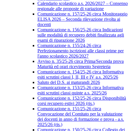
Calendario scolastico a.s. 2026/2027 – Consenso
regionale alle proposte di variazione
Comunicazione n. 157/25-26 circa Monitoraggio
ELISA 2026 – Seconda rilevazione rivolta ai
docenti
Comunicazione n. 156/25-26 circa Indicazioni
sulle modalità di recupero debiti finalizzata agli
esami di riparazione 2026
Comunicazione n. 155/24-26 circa
Perfezionamento iscrizioni alle classi prime per
l'anno scolastico 2026/2027
Avviso n. 35/25-26 circa Prima/Seconda prova
Maturità ed orari ricevimento Segreteria
Comunicazione n. 154/25-26 circa Informativa
esiti scrutini classi I, II, III e IV a.s. 2025/26
Saluto del D.S. ai maturandi 2026
Comunicazione n. 153/25-26 circa Informativa
esiti scrutini classi quinte a.s. 2025/26
Comunicazione n. 152/25-26 circa Disponibilità
corsi recupero estivi 2026 (ris.)
Comunicazione n. 151/25-26 circa
Convocazione del Comitato per la valutazione
dei docenti in anno di formazione e prova - a.s.
2025/26 (ris.)
Comunicazione n. 150/25-26 circa Collegio dei