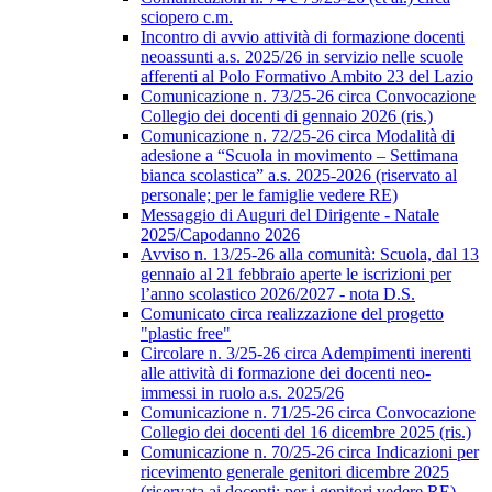
sciopero c.m.
Incontro di avvio attività di formazione docenti
neoassunti a.s. 2025/26 in servizio nelle scuole
afferenti al Polo Formativo Ambito 23 del Lazio
Comunicazione n. 73/25-26 circa Convocazione
Collegio dei docenti di gennaio 2026 (ris.)
Comunicazione n. 72/25-26 circa Modalità di
adesione a “Scuola in movimento – Settimana
bianca scolastica” a.s. 2025-2026 (riservato al
personale; per le famiglie vedere RE)
Messaggio di Auguri del Dirigente - Natale
2025/Capodanno 2026
Avviso n. 13/25-26 alla comunità: Scuola, dal 13
gennaio al 21 febbraio aperte le iscrizioni per
l’anno scolastico 2026/2027 - nota D.S.
Comunicato circa realizzazione del progetto
"plastic free"
Circolare n. 3/25-26 circa Adempimenti inerenti
alle attività di formazione dei docenti neo-
immessi in ruolo a.s. 2025/26
Comunicazione n. 71/25-26 circa Convocazione
Collegio dei docenti del 16 dicembre 2025 (ris.)
Comunicazione n. 70/25-26 circa Indicazioni per
ricevimento generale genitori dicembre 2025
(riservata ai docenti; per i genitori vedere RE)