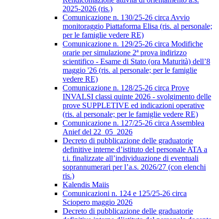
2025-2026 (ris.)
Comunicazione n. 130/25-26 circa Avvio
monitoraggio Piattaforma Elisa (ris. al personale;
per le famiglie vedere RE)
Comunicazione n. 129/25-26 circa Modifiche
orarie per simulazione 2ª prova indirizzo
scientifico - Esame di Stato (ora Maturità) dell’8
maggio '26 (ris. al personale; per le famiglie
vedere RE)
Comunicazione n. 128/25-26 circa Prove
INVALSI classi quinte 2026 - svolgimento delle
prove SUPPLETIVE ed indicazioni operative
(ris. al personale; per le famiglie vedere RE)
Comunicazione n. 127/25-26 circa Assemblea
Anief del 22_05_2026
Decreto di pubblicazione delle graduatorie
definitive interne d’istituto del personale ATA a
t.i. finalizzate all’individuazione di eventuali
soprannumerari per l’a.s. 2026/27 (con elenchi
ris.)
Kalendis Maiis
Comunicazioni n. 124 e 125/25-26 circa
Sciopero maggio 2026
Decreto di pubblicazione delle graduatorie