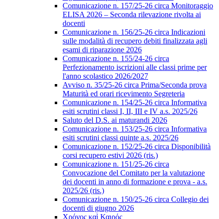
Comunicazione n. 157/25-26 circa Monitoraggio
ELISA 2026 – Seconda rilevazione rivolta ai
docenti
Comunicazione n. 156/25-26 circa Indicazioni
sulle modalità di recupero debiti finalizzata agli
esami di riparazione 2026
Comunicazione n. 155/24-26 circa
Perfezionamento iscrizioni alle classi prime per
l'anno scolastico 2026/2027
Avviso n. 35/25-26 circa Prima/Seconda prova
Maturità ed orari ricevimento Segreteria
Comunicazione n. 154/25-26 circa Informativa
esiti scrutini classi I, II, III e IV a.s. 2025/26
Saluto del D.S. ai maturandi 2026
Comunicazione n. 153/25-26 circa Informativa
esiti scrutini classi quinte a.s. 2025/26
Comunicazione n. 152/25-26 circa Disponibilità
corsi recupero estivi 2026 (ris.)
Comunicazione n. 151/25-26 circa
Convocazione del Comitato per la valutazione
dei docenti in anno di formazione e prova - a.s.
2025/26 (ris.)
Comunicazione n. 150/25-26 circa Collegio dei
docenti di giugno 2026
Χρόνος καὶ Καιρός