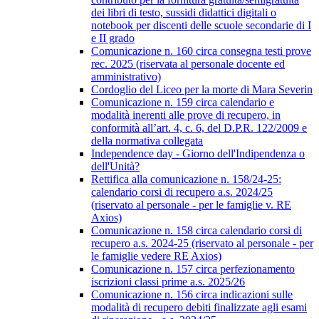
dei libri di testo, sussidi didattici digitali o
notebook per discenti delle scuole secondarie di I
e II grado
Comunicazione n. 160 circa consegna testi prove
rec. 2025 (riservata al personale docente ed
amministrativo)
Cordoglio del Liceo per la morte di Mara Severin
Comunicazione n. 159 circa calendario e
modalità inerenti alle prove di recupero, in
conformità all’art. 4, c. 6, del D.P.R. 122/2009 e
della normativa collegata
Independence day - Giorno dell'Indipendenza o
dell'Unità?
Rettifica alla comunicazione n. 158/24-25:
calendario corsi di recupero a.s. 2024/25
(riservato al personale - per le famiglie v. RE
Axios)
Comunicazione n. 158 circa calendario corsi di
recupero a.s. 2024-25 (riservato al personale - per
le famiglie vedere RE Axios)
Comunicazione n. 157 circa perfezionamento
iscrizioni classi prime a.s. 2025/26
Comunicazione n. 156 circa indicazioni sulle
modalità di recupero debiti finalizzate agli esami