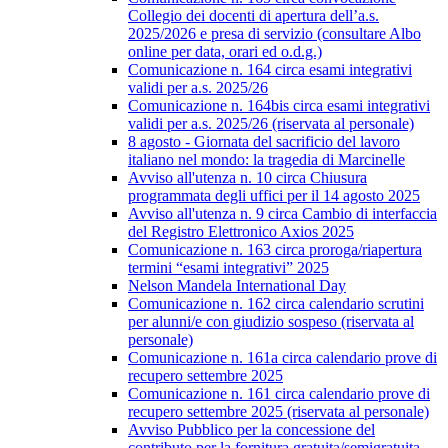
Collegio dei docenti di apertura dell’a.s.
2025/2026 e presa di servizio (consultare Albo
online per data, orari ed o.d.g.)
Comunicazione n. 164 circa esami integrativi
validi per a.s. 2025/26
Comunicazione n. 164bis circa esami integrativi
validi per a.s. 2025/26 (riservata al personale)
8 agosto - Giornata del sacrificio del lavoro
italiano nel mondo: la tragedia di Marcinelle
Avviso all'utenza n. 10 circa Chiusura
programmata degli uffici per il 14 agosto 2025
Avviso all'utenza n. 9 circa Cambio di interfaccia
del Registro Elettronico Axios 2025
Comunicazione n. 163 circa proroga/riapertura
termini “esami integrativi” 2025
Nelson Mandela International Day
Comunicazione n. 162 circa calendario scrutini
per alunni/e con giudizio sospeso (riservata al
personale)
Comunicazione n. 161a circa calendario prove di
recupero settembre 2025
Comunicazione n. 161 circa calendario prove di
recupero settembre 2025 (riservata al personale)
Avviso Pubblico per la concessione del
contributo per la fornitura gratuita/semigratuita