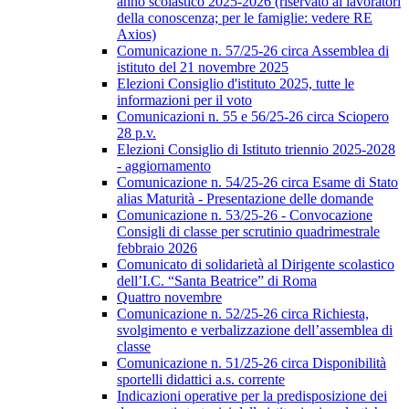
anno scolastico 2025-2026 (riservato ai lavoratori
della conoscenza; per le famiglie: vedere RE
Axios)
Comunicazione n. 57/25-26 circa Assemblea di
istituto del 21 novembre 2025
Elezioni Consiglio d'istituto 2025, tutte le
informazioni per il voto
Comunicazioni n. 55 e 56/25-26 circa Sciopero
28 p.v.
Elezioni Consiglio di Istituto triennio 2025-2028
- aggiornamento
Comunicazione n. 54/25-26 circa Esame di Stato
alias Maturità - Presentazione delle domande
Comunicazione n. 53/25-26 - Convocazione
Consigli di classe per scrutinio quadrimestrale
febbraio 2026
Comunicato di solidarietà al Dirigente scolastico
dell’I.C. “Santa Beatrice” di Roma
Quattro novembre
Comunicazione n. 52/25-26 circa Richiesta,
svolgimento e verbalizzazione dell’assemblea di
classe
Comunicazione n. 51/25-26 circa Disponibilità
sportelli didattici a.s. corrente
Indicazioni operative per la predisposizione dei