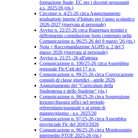
formazione finale, EC per i docenti neoassunti
a.s. 2025/26 (ris.)
Circolare n. 4/25-26 circa Aggiornamento
graduatorie interne d'Istituto per l’anno scolastico
2026-2027 (riservata al personale)
Avviso n. 22/25-26 circa Riapertura termini e
differimento compilazione form contenuto nella
Comunicazione n. 96/25-26 del 9 marzo '26 (ris.)
Nota + Raccomandazione AGPD n. 2 del 5
marzo 2026 (riservata al personale)
Avviso n. 21/25 -26 all'utenza
Comunicazione n. 100/25-26 circa Assemblea
regionale Flc/Cgil del 17 p.v.
Comunicazione n. 99/25-26 circa Convocazione
consigli di classe giuridici - aprile 2026
Aggiornamento del “Curriculum della
Studentessa e dello Studente” (ris.)
Comunicazione n. 98/25-26 circa Sospensione
lezioni/chiusura uffici nel periodo
referendario/pasquale e ai primi di
maggio/giugno - a.s. 2025/26
Comunicazione n. 97/25-26 circa Assemblea
provinciale Flc del 20/03/2026
Comunicazione n. 96/25-26 circa Monitoraggio
intermedio PTOF 2025-26 (ris.)