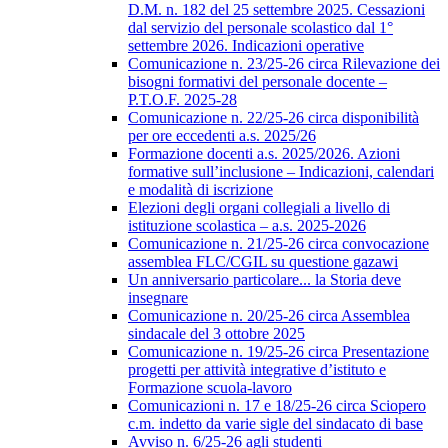
D.M. n. 182 del 25 settembre 2025. Cessazioni
dal servizio del personale scolastico dal 1°
settembre 2026. Indicazioni operative
Comunicazione n. 23/25-26 circa Rilevazione dei
bisogni formativi del personale docente –
P.T.O.F. 2025-28
Comunicazione n. 22/25-26 circa disponibilità
per ore eccedenti a.s. 2025/26
Formazione docenti a.s. 2025/2026. Azioni
formative sull’inclusione – Indicazioni, calendari
e modalità di iscrizione
Elezioni degli organi collegiali a livello di
istituzione scolastica – a.s. 2025-2026
Comunicazione n. 21/25-26 circa convocazione
assemblea FLC/CGIL su questione gazawi
Un anniversario particolare... la Storia deve
insegnare
Comunicazione n. 20/25-26 circa Assemblea
sindacale del 3 ottobre 2025
Comunicazione n. 19/25-26 circa Presentazione
progetti per attività integrative d’istituto e
Formazione scuola-lavoro
Comunicazioni n. 17 e 18/25-26 circa Sciopero
c.m. indetto da varie sigle del sindacato di base
Avviso n. 6/25-26 agli studenti