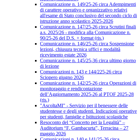
Comunicazione n. 149/25-26 circa Adempimenti
di carattere operativo e organizzativo relativi
all'esame di Stato conclusivo del secondo ciclo di
istruzione anno scolastico 2025-2026
Comunicazione n. 147/25-26 circa Scrutini finali
a.s. 2025/26 - modifica alla Comunicazione n.
90/25-26 del D.S. + format (ris.)
Comunicazione n. 146/25-26 circa Sospensione
lezioni, chiusura tecnica uffici e modalità
ricevimento estate 2026
Comunicazione n. 145/25-36 circa ultimo giorno
di lezione
Comunicazioni n. 143 e 144/225-26 circa
Sciopero giugno 2026
Comunicazione n. 142/25-26 circa Operazioni di
monitoraggio e rendicontazione
dell’Aggiornamento 2025-26 al PTOF 2025-28
(ris.)
"AscoltaMI" - Servizio per il benessere delle
studentesse e degli studenti. Indicazioni operative
per studenti, famiglie e Istituzioni scolastiche
Resoconto del “Concerto per la Legalità” –
Auditorium “F. Gambacurta”, Terracina – 27
maggio 2026
Comunicazioni n. 140 e 141/25-26 circa