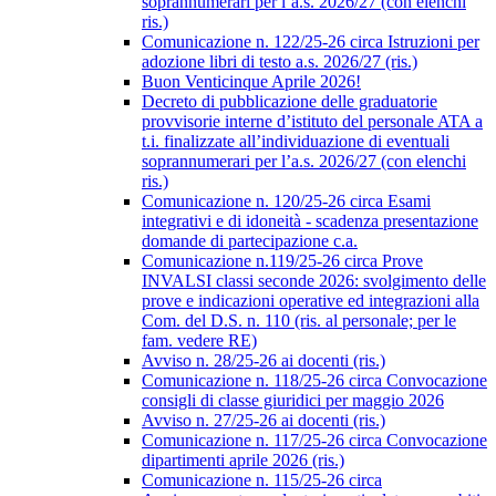
soprannumerari per l’a.s. 2026/27 (con elenchi
ris.)
Comunicazione n. 122/25-26 circa Istruzioni per
adozione libri di testo a.s. 2026/27 (ris.)
Buon Venticinque Aprile 2026!
Decreto di pubblicazione delle graduatorie
provvisorie interne d’istituto del personale ATA a
t.i. finalizzate all’individuazione di eventuali
soprannumerari per l’a.s. 2026/27 (con elenchi
ris.)
Comunicazione n. 120/25-26 circa Esami
integrativi e di idoneità - scadenza presentazione
domande di partecipazione c.a.
Comunicazione n.119/25-26 circa Prove
INVALSI classi seconde 2026: svolgimento delle
prove e indicazioni operative ed integrazioni alla
Com. del D.S. n. 110 (ris. al personale; per le
fam. vedere RE)
Avviso n. 28/25-26 ai docenti (ris.)
Comunicazione n. 118/25-26 circa Convocazione
consigli di classe giuridici per maggio 2026
Avviso n. 27/25-26 ai docenti (ris.)
Comunicazione n. 117/25-26 circa Convocazione
dipartimenti aprile 2026 (ris.)
Comunicazione n. 115/25-26 circa