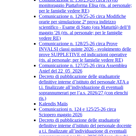
monitoraggio Piattaforma Elisa (ris. al personale;
per le famiglie vedere RE)
Comunicazione n. 129/25-26 circa Modifiche
orarie per simulazione 2ª prova indirizzo
scientifico - Esame di Stato (ora Maturità) dell’8
maggio '26 (ris. al personale; per le famiglie
vedere RE)
Comunicazione n. 128/25-26 circa Prove
INVALSI classi quinte 2026 - svolgimento delle
prove SUPPLETIVE ed indicazioni operative
(ris. al personale; per le famiglie vedere RE)
Comunicazione n. 127/25-26 circa Assemblea
Anief del 22_05_2026
Decreto di pubblicazione delle graduatorie
definitive interne d’istituto del personale ATA a
t.i. finalizzate all’individuazione di eventuali
soprannumerari per l’a.s. 2026/27 (con elenchi
ris.)
Kalendis Maiis
Comunicazioni n. 124 e 125/25-26 circa
Sciopero maggio 2026
Decreto di pubblicazione delle graduatorie
definitive interne d’istituto del personale docente
a t.i. finalizzate all’individuazione di eventuali