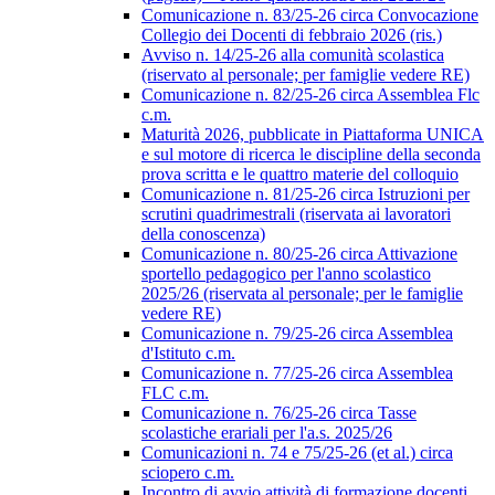
Comunicazione n. 83/25-26 circa Convocazione
Collegio dei Docenti di febbraio 2026 (ris.)
Avviso n. 14/25-26 alla comunità scolastica
(riservato al personale; per famiglie vedere RE)
Comunicazione n. 82/25-26 circa Assemblea Flc
c.m.
Maturità 2026, pubblicate in Piattaforma UNICA
e sul motore di ricerca le discipline della seconda
prova scritta e le quattro materie del colloquio
Comunicazione n. 81/25-26 circa Istruzioni per
scrutini quadrimestrali (riservata ai lavoratori
della conoscenza)
Comunicazione n. 80/25-26 circa Attivazione
sportello pedagogico per l'anno scolastico
2025/26 (riservata al personale; per le famiglie
vedere RE)
Comunicazione n. 79/25-26 circa Assemblea
d'Istituto c.m.
Comunicazione n. 77/25-26 circa Assemblea
FLC c.m.
Comunicazione n. 76/25-26 circa Tasse
scolastiche erariali per l'a.s. 2025/26
Comunicazioni n. 74 e 75/25-26 (et al.) circa
sciopero c.m.
Incontro di avvio attività di formazione docenti