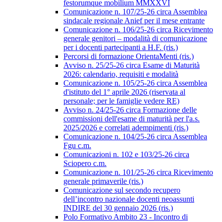
festorumque mobilium MMXXVI
Comunicazione n. 107/25-26 circa Assemblea
sindacale regionale Anief per il mese entrante
Comunicazione n. 106/25-26 circa Ricevimento
generale genitori – modalità di comunicazione
per i docenti partecipanti a H.F. (ris.)
Percorsi di formazione OrientaMenti (ris.)
Avviso n. 25/25-26 circa Esame di Maturità
2026: calendario, requisiti e modalità
Comunicazione n. 105/25-26 circa Assemblea
d'istituto del 1° aprile 2026 (riservata al
personale; per le famiglie vedere RE)
Avviso n. 24/25-26 circa Formazione delle
commissioni dell'esame di maturità per l'a.s.
2025/2026 e correlati adempimenti (ris.)
Comunicazione n. 104/25-26 circa Assemblea
Fgu c.m.
Comunicazioni n. 102 e 103/25-26 circa
Sciopero c.m.
Comunicazione n. 101/25-26 circa Ricevimento
generale primaverile (ris.)
Comunicazione sul secondo recupero
dell’incontro nazionale docenti neoassunti
INDIRE del 30 gennaio 2026 (ris.)
Polo Formativo Ambito 23 - Incontro di