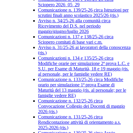
Sciopero 2026_05_29
Comunicazione n. 139/25-26 circa Istruzioni per
scrutini finali anno scolastico 2025/26 (ris.)
Avviso n. 34/25-26 alla comunità circa
Ricevimento del D.S. nel periodo
maggio/giugno/luglio 2026
Comunicazioni n. 137 e 138/25-26 circa
Sciopero comitati di base vari c.m.
Avviso n. 31/25-26 ai lavoratori della conoscenza
(ris.)
Comunicazioni n. 134 e 135/25-26 circa
Modifiche orarie per simulazione 2ª prova L.C. e
S.U. per Esame di Maturità, 18 e 19 maggio (ris.
al personale, per le famiglie vedere RE)
Comunicazione n. 133/25-26 circa Modifiche
orario per simulazione 1ª prova Esame di
Maturità del 13 maggio (ris. al personale; per le
famiglie vedere RE)
Comunicazione n. 132/25-26 circa
Convocazione Collegio dei Docenti di maggio
2026 (ris.)
Comunicazione n. 131/25-26 circa
Rendicontazione attività di orientamento a.s.
2025-2026 (ris.)
Comunicazione n. 130/25-26 circa Avvio