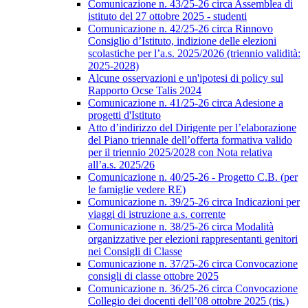
Comunicazione n. 43/25-26 circa Assemblea di
istituto del 27 ottobre 2025 - studenti
Comunicazione n. 42/25-26 circa Rinnovo
Consiglio d’Istituto, indizione delle elezioni
scolastiche per l’a.s. 2025/2026 (triennio validità:
2025-2028)
Alcune osservazioni e un'ipotesi di policy sul
Rapporto Ocse Talis 2024
Comunicazione n. 41/25-26 circa Adesione a
progetti d'Istituto
Atto d’indirizzo del Dirigente per l’elaborazione
del Piano triennale dell’offerta formativa valido
per il triennio 2025/2028 con Nota relativa
all’a.s. 2025/26
Comunicazione n. 40/25-26 - Progetto C.B. (per
le famiglie vedere RE)
Comunicazione n. 39/25-26 circa Indicazioni per
viaggi di istruzione a.s. corrente
Comunicazione n. 38/25-26 circa Modalità
organizzative per elezioni rappresentanti genitori
nei Consigli di Classe
Comunicazione n. 37/25-26 circa Convocazione
consigli di classe ottobre 2025
Comunicazione n. 36/25-26 circa Convocazione
Collegio dei docenti dell’08 ottobre 2025 (ris.)