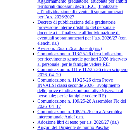
Aggiornamento graduatorie, articolata per ambiti
territoriali diocesani degli I.R.C., finalizzate
all’individuazione di eventuali soprannumerari
per l’a.s. 2026/2027
Decreto di pubblicazione delle graduatorie
provvisorie interne d’istituto del personale
docente a t.i. finalizzate all’individuazione di
eventuali soprannumerari per l’a.s. 2026/27 (con
elenchi ris.)
Avviso n. 26/25-26 ai docenti (ris.)
Comunicazione n. 113/25-26 circa Indicazioni
per ricevimento generale genitori 2026 (riservato
al personale; per le famiglie vedere RE)
Comunicazioni n. 111 e 112/25-26 circa sciopero
2026_04_20
Comunicazione n. 110/25-26 circa Prove
INVALSI classi seconde 2026 - svolgimento
delle prove e indicazioni operative (riservata al
personale; per le famiglie vedere RE)
Comunicazione n. 109/25-26 Assemblea Flc del
2026_04_17
Comunicazione n. 108/25-26 circa Assemblea
intercomunale Anief c.m.
Adozione libri di testo per a.s. 2026/27 (ris.)
Auguri del Dirigente de nuntio Paschæ