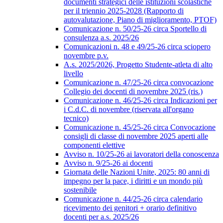
documenti strategici delle istituzioni scolastiche
per il triennio 2025-2028 (Rapporto di
autovalutazione, Piano di miglioramento, PTOF)
Comunicazione n. 50/25-26 circa Sportello di
consulenza a.s. 2025/26
Comunicazioni n. 48 e 49/25-26 circa sciopero
novembre p.v.
A.s. 2025/2026, Progetto Studente-atleta di alto
livello
Comunicazione n. 47/25-26 circa convocazione
Collegio dei docenti di novembre 2025 (ris.)
Comunicazione n. 46/25-26 circa Indicazioni per
i C.d.C. di novembre (riservata all'organo
tecnico)
Comunicazione n. 45/25-26 circa Convocazione
consigli di classe di novembre 2025 aperti alle
componenti elettive
Avviso n. 10/25-26 ai lavoratori della conoscenza
Avviso n. 9/25-26 ai docenti
Giornata delle Nazioni Unite, 2025: 80 anni di
impegno per la pace, i diritti e un mondo più
sostenibile
Comunicazione n. 44/25-26 circa calendario
ricevimento dei genitori + orario definitivo
docenti per a.s. 2025/26