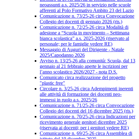
neoassunti a.s. 2025/26 in servizio nelle scuole
afferenti al Polo Formativo Ambito 23 del Lazio
Comunicazione n. 73/25-26 circa Convocazione
Collegio dei docenti di gennaio 2026 (ris.)
Comunicazione n. 72/25-26 circa Modalità di
adesione a “Scuola in movimento – Settimana
bianca scolastica” a.s. 2025-2026 (riservato al
personale; per le famiglie vedere RE)
Messaggio di Auguri del Dirigente - Natale
2025/Capodanno 2026
Avviso n. 13/25-26 alla comunità: Scuola, dal 13
gennaio al 21 febbraio aperte le iscrizioni per
l’anno scolastico 2026/2027 - nota D.S.
Comunicato circa realizzazione del progetto
"plastic free"
Circolare n. 3/25-26 circa Adempimenti inerenti
alle attività di formazione dei docenti neo-
immessi in ruolo a.s. 2025/26
Comunicazione n. 71/25-26 circa Convocazione
Collegio dei docenti del 16 dicembre 2025 (ris.)
Comunicazione n. 70/25-26 circa Indicazioni per
ricevimento generale genitori dicembre 2025
(riservata ai docenti; per i genitori vedere RE)
Comunicazione n. 69/25-26 circa Assemblea di
istituto del 19 dicembre 2025