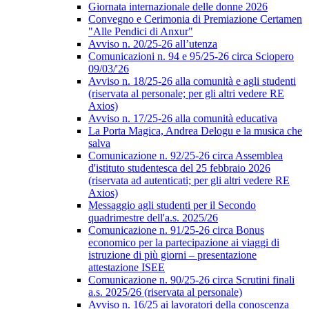
Giornata internazionale delle donne 2026
Convegno e Cerimonia di Premiazione Certamen
"Alle Pendici di Anxur"
Avviso n. 20/25-26 all’utenza
Comunicazioni n. 94 e 95/25-26 circa Sciopero
09/03/'26
Avviso n. 18/25-26 alla comunità e agli studenti
(riservata al personale; per gli altri vedere RE
Axios)
Avviso n. 17/25-26 alla comunità educativa
La Porta Magica, Andrea Delogu e la musica che
salva
Comunicazione n. 92/25-26 circa Assemblea
d'istituto studentesca del 25 febbraio 2026
(riservata ad autenticati; per gli altri vedere RE
Axios)
Messaggio agli studenti per il Secondo
quadrimestre dell'a.s. 2025/26
Comunicazione n. 91/25-26 circa Bonus
economico per la partecipazione ai viaggi di
istruzione di più giorni – presentazione
attestazione ISEE
Comunicazione n. 90/25-26 circa Scrutini finali
a.s. 2025/26 (riservata al personale)
Avviso n. 16/25 ai lavoratori della conoscenza