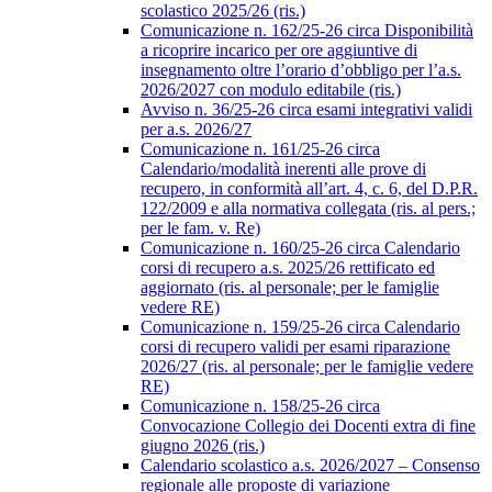
scolastico 2025/26 (ris.)
Comunicazione n. 162/25-26 circa Disponibilità
a ricoprire incarico per ore aggiuntive di
insegnamento oltre l’orario d’obbligo per l’a.s.
2026/2027 con modulo editabile (ris.)
Avviso n. 36/25-26 circa esami integrativi validi
per a.s. 2026/27
Comunicazione n. 161/25-26 circa
Calendario/modalità inerenti alle prove di
recupero, in conformità all’art. 4, c. 6, del D.P.R.
122/2009 e alla normativa collegata (ris. al pers.;
per le fam. v. Re)
Comunicazione n. 160/25-26 circa Calendario
corsi di recupero a.s. 2025/26 rettificato ed
aggiornato (ris. al personale; per le famiglie
vedere RE)
Comunicazione n. 159/25-26 circa Calendario
corsi di recupero validi per esami riparazione
2026/27 (ris. al personale; per le famiglie vedere
RE)
Comunicazione n. 158/25-26 circa
Convocazione Collegio dei Docenti extra di fine
giugno 2026 (ris.)
Calendario scolastico a.s. 2026/2027 – Consenso
regionale alle proposte di variazione