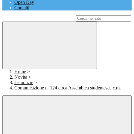
Open Day
Contatti
Campo di ricerca per le pagine del sito
Home
>
Novità
>
Le notizie
>
Comunicazione n. 124 circa Assemblea studentesca c.m.