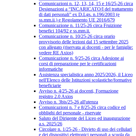
Comunicazioni n. 12, 13, 14, 15 e 16/25-26 circa
Designazioni a “INCARICATO/I del trattamento
di dati personali” ex D.Lgs. n.196/2003 (e
ss.mm.ii.) e Regolamento UE 2016/679
Comunicazione n. 11/25-26 circa Fruizione
benefici 104/92 e ss.mm.ii.
Comunicazione n. 10/25-26 circa orario
provvisorio delle lezioni dal 15 settembre 2025
con allegato (riservata ai docenti - per le famiglie:
vedere RE Axios)
Comunicazione n. 9/25-26 circa Adesione ai
corsi di preparazione per le certificazioni
informatiche
Assistenza specialistica anno 2025/2026, il Liceo
nell'Elenco delle Istituzioni scolastiche/formative
beneficiarie
Avviso n. 4/25-26 ai docenti, Formazione
registro 2.0 Axios
Avviso n. 3bis/25-26 all'utenza
Comunicazioni n. 7 e 8/25-26 circa codice ed
obblighi del personale - riservate
Saluto del Dirigente del Liceo ed inaugurazione
a.s. 2025/26
Circolare n. 1/25-26 - Divieto di uso dei cellulari
e dei dispositivi elettronici personali a scuola da