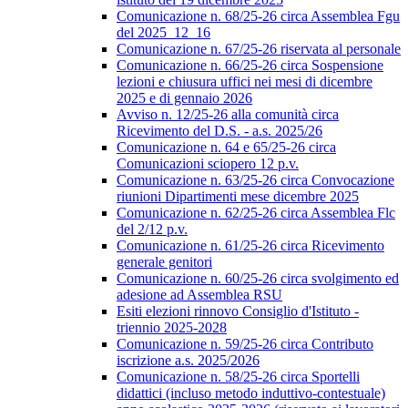
Comunicazione n. 68/25-26 circa Assemblea Fgu
del 2025_12_16
Comunicazione n. 67/25-26 riservata al personale
Comunicazione n. 66/25-26 circa Sospensione
lezioni e chiusura uffici nei mesi di dicembre
2025 e di gennaio 2026
Avviso n. 12/25-26 alla comunità circa
Ricevimento del D.S. - a.s. 2025/26
Comunicazione n. 64 e 65/25-26 circa
Comunicazioni sciopero 12 p.v.
Comunicazione n. 63/25-26 circa Convocazione
riunioni Dipartimenti mese dicembre 2025
Comunicazione n. 62/25-26 circa Assemblea Flc
del 2/12 p.v.
Comunicazione n. 61/25-26 circa Ricevimento
generale genitori
Comunicazione n. 60/25-26 circa svolgimento ed
adesione ad Assemblea RSU
Esiti elezioni rinnovo Consiglio d'Istituto -
triennio 2025-2028
Comunicazione n. 59/25-26 circa Contributo
iscrizione a.s. 2025/2026
Comunicazione n. 58/25-26 circa Sportelli
didattici (incluso metodo induttivo-contestuale)