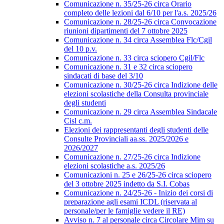
Comunicazione n. 35/25-26 circa Orario
completo delle lezioni dal 6/10 per l'a.s. 2025/26
Comunicazione n. 28/25-26 circa Convocazione
riunioni dipartimenti del 7 ottobre 2025
Comunicazione n. 34 circa Assemblea Flc/Cgil
del 10 p.v.
Comunicazione n. 33 circa sciopero Cgil/Flc
Comunicazione n. 31 e 32 circa sciopero
sindacati di base del 3/10
Comunicazione n. 30/25-26 circa Indizione delle
elezioni scolastiche della Consulta provinciale
degli studenti
Comunicazione n. 29 circa Assemblea Sindacale
Cisl c.m.
Elezioni dei rappresentanti degli studenti delle
Consulte Provinciali aa.ss. 2025/2026 e
2026/2027
Comunicazione n. 27/25-26 circa Indizione
elezioni scolastiche a.s. 2025/26
Comunicazioni n. 25 e 26/25-26 circa sciopero
del 3 ottobre 2025 indetto da S.I. Cobas
Comunicazione n. 24/25-26 - Inizio dei corsi di
preparazione agli esami ICDL (riservata al
personale/per le famiglie vedere il RE)
Avviso n. 7 al personale circa Circolare Mim su