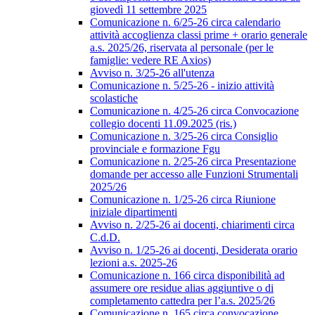
giovedì 11 settembre 2025
Comunicazione n. 6/25-26 circa calendario
attività accoglienza classi prime + orario generale
a.s. 2025/26, riservata al personale (per le
famiglie: vedere RE Axios)
Avviso n. 3/25-26 all'utenza
Comunicazione n. 5/25-26 - inizio attività
scolastiche
Comunicazione n. 4/25-26 circa Convocazione
collegio docenti 11.09.2025 (ris.)
Comunicazione n. 3/25-26 circa Consiglio
provinciale e formazione Fgu
Comunicazione n. 2/25-26 circa Presentazione
domande per accesso alle Funzioni Strumentali
2025/26
Comunicazione n. 1/25-26 circa Riunione
iniziale dipartimenti
Avviso n. 2/25-26 ai docenti, chiarimenti circa
C.d.D.
Avviso n. 1/25-26 ai docenti, Desiderata orario
lezioni a.s. 2025-26
Comunicazione n. 166 circa disponibilità ad
assumere ore residue alias aggiuntive o di
completamento cattedra per l’a.s. 2025/26
Comunicazione n. 165 circa convocazione