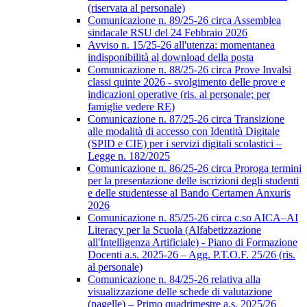
(riservata al personale)
Comunicazione n. 89/25-26 circa Assemblea
sindacale RSU del 24 Febbraio 2026
Avviso n. 15/25-26 all'utenza: momentanea
indisponibilità al download della posta
Comunicazione n. 88/25-26 circa Prove Invalsi
classi quinte 2026 - svolgimento delle prove e
indicazioni operative (ris. al personale; per
famiglie vedere RE)
Comunicazione n. 87/25-26 circa Transizione
alle modalità di accesso con Identità Digitale
(SPID e CIE) per i servizi digitali scolastici –
Legge n. 182/2025
Comunicazione n. 86/25-26 circa Proroga termini
per la presentazione delle iscrizioni degli studenti
e delle studentesse al Bando Certamen Anxuris
2026
Comunicazione n. 85/25-26 circa c.so AICA–AI
Literacy per la Scuola (Alfabetizzazione
all'Intelligenza Artificiale) - Piano di Formazione
Docenti a.s. 2025-26 – Agg. P.T.O.F. 25/26 (ris.
al personale)
Comunicazione n. 84/25-26 relativa alla
visualizzazione delle schede di valutazione
(pagelle) – Primo quadrimestre a.s. 2025/26