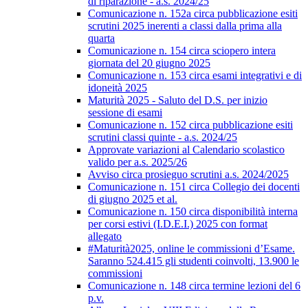
di riparazione - a.s. 2024/25
Comunicazione n. 152a circa pubblicazione esiti
scrutini 2025 inerenti a classi dalla prima alla
quarta
Comunicazione n. 154 circa sciopero intera
giornata del 20 giugno 2025
Comunicazione n. 153 circa esami integrativi e di
idoneità 2025
Maturità 2025 - Saluto del D.S. per inizio
sessione di esami
Comunicazione n. 152 circa pubblicazione esiti
scrutini classi quinte - a.s. 2024/25
Approvate variazioni al Calendario scolastico
valido per a.s. 2025/26
Avviso circa prosieguo scrutini a.s. 2024/2025
Comunicazione n. 151 circa Collegio dei docenti
di giugno 2025 et al.
Comunicazione n. 150 circa disponibilità interna
per corsi estivi (I.D.E.I.) 2025 con format
allegato
#Maturità2025, online le commissioni d’Esame.
Saranno 524.415 gli studenti coinvolti, 13.900 le
commissioni
Comunicazione n. 148 circa termine lezioni del 6
p.v.