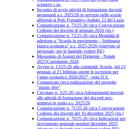
sciopero c.m.
Incontro di avvio attività di formazione docenti
neoassunti a.s. 2025/26 in servizio nelle scuole
afferenti al Polo Formativo Ambito 23 del Lazio
Comunicazione n. 73/25-26 circa Convocazione
Collegio dei docenti di gennaio 2026 (ris.)
Comunicazione n. 72/25-26 circa Modalità di
adesione a “Scuola in movimento – Settimana
bianca scolastica” a.s. 2025-2026 (riservato al
personale; per le famiglie vedere RE)
Messaggio di Auguri del Dirigente - Natale
2025/Capodanno 2026
Avviso n. 13/25-26 alla comunità: Scuola, dal 13
gennaio al 21 febbraio aperte le iscrizioni per
l’anno scolastico 2026/2027 - nota D.S.
Comunicato circa realizzazione del progetto
"plastic free"
Circolare n. 3/25-26 circa Adempimenti inerenti
alle attività di formazione dei docenti neo-
immessi in ruolo a.s. 2025/26
Comunicazione n. 71/25-26 circa Convocazione
Collegio dei docenti del 16 dicembre 2025 (ris.)
Comunicazione n. 70/25-26 circa Indicazioni per
ricevimento generale genitori dicembre 2025
(riservata ai docenti; per i genitori vedere RE)