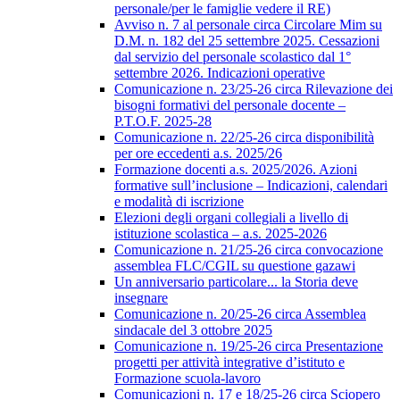
personale/per le famiglie vedere il RE)
Avviso n. 7 al personale circa Circolare Mim su
D.M. n. 182 del 25 settembre 2025. Cessazioni
dal servizio del personale scolastico dal 1°
settembre 2026. Indicazioni operative
Comunicazione n. 23/25-26 circa Rilevazione dei
bisogni formativi del personale docente –
P.T.O.F. 2025-28
Comunicazione n. 22/25-26 circa disponibilità
per ore eccedenti a.s. 2025/26
Formazione docenti a.s. 2025/2026. Azioni
formative sull’inclusione – Indicazioni, calendari
e modalità di iscrizione
Elezioni degli organi collegiali a livello di
istituzione scolastica – a.s. 2025-2026
Comunicazione n. 21/25-26 circa convocazione
assemblea FLC/CGIL su questione gazawi
Un anniversario particolare... la Storia deve
insegnare
Comunicazione n. 20/25-26 circa Assemblea
sindacale del 3 ottobre 2025
Comunicazione n. 19/25-26 circa Presentazione
progetti per attività integrative d’istituto e
Formazione scuola-lavoro
Comunicazioni n. 17 e 18/25-26 circa Sciopero