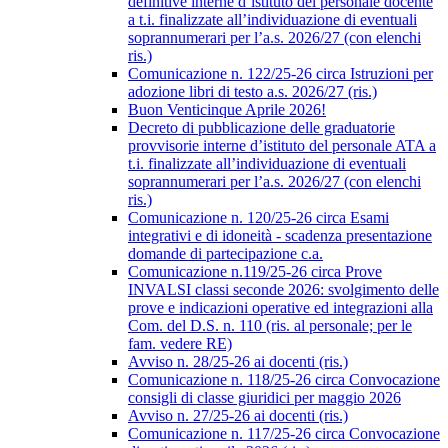
definitive interne d’istituto del personale docente
a t.i. finalizzate all’individuazione di eventuali
soprannumerari per l’a.s. 2026/27 (con elenchi
ris.)
Comunicazione n. 122/25-26 circa Istruzioni per
adozione libri di testo a.s. 2026/27 (ris.)
Buon Venticinque Aprile 2026!
Decreto di pubblicazione delle graduatorie
provvisorie interne d’istituto del personale ATA a
t.i. finalizzate all’individuazione di eventuali
soprannumerari per l’a.s. 2026/27 (con elenchi
ris.)
Comunicazione n. 120/25-26 circa Esami
integrativi e di idoneità - scadenza presentazione
domande di partecipazione c.a.
Comunicazione n.119/25-26 circa Prove
INVALSI classi seconde 2026: svolgimento delle
prove e indicazioni operative ed integrazioni alla
Com. del D.S. n. 110 (ris. al personale; per le
fam. vedere RE)
Avviso n. 28/25-26 ai docenti (ris.)
Comunicazione n. 118/25-26 circa Convocazione
consigli di classe giuridici per maggio 2026
Avviso n. 27/25-26 ai docenti (ris.)
Comunicazione n. 117/25-26 circa Convocazione