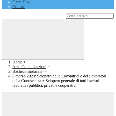
Open Day
Contatti
Campo di ricerca per le pagine del sito
Home
>
Area Comunicazioni
>
Bacheca sindacale
>
8 marzo 2024: Sciopero delle Lavoratrici e dei Lavoratori
della Conoscenza + Sciopero generale di tutti i settori
lavorativi pubblici, privati e cooperativi