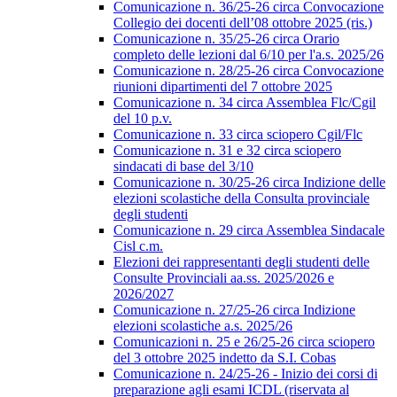
Comunicazione n. 36/25-26 circa Convocazione
Collegio dei docenti dell’08 ottobre 2025 (ris.)
Comunicazione n. 35/25-26 circa Orario
completo delle lezioni dal 6/10 per l'a.s. 2025/26
Comunicazione n. 28/25-26 circa Convocazione
riunioni dipartimenti del 7 ottobre 2025
Comunicazione n. 34 circa Assemblea Flc/Cgil
del 10 p.v.
Comunicazione n. 33 circa sciopero Cgil/Flc
Comunicazione n. 31 e 32 circa sciopero
sindacati di base del 3/10
Comunicazione n. 30/25-26 circa Indizione delle
elezioni scolastiche della Consulta provinciale
degli studenti
Comunicazione n. 29 circa Assemblea Sindacale
Cisl c.m.
Elezioni dei rappresentanti degli studenti delle
Consulte Provinciali aa.ss. 2025/2026 e
2026/2027
Comunicazione n. 27/25-26 circa Indizione
elezioni scolastiche a.s. 2025/26
Comunicazioni n. 25 e 26/25-26 circa sciopero
del 3 ottobre 2025 indetto da S.I. Cobas
Comunicazione n. 24/25-26 - Inizio dei corsi di
preparazione agli esami ICDL (riservata al