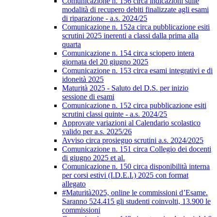
Comunicazione n. 156 circa indicazioni sulle
modalità di recupero debiti finalizzate agli esami
di riparazione - a.s. 2024/25
Comunicazione n. 152a circa pubblicazione esiti
scrutini 2025 inerenti a classi dalla prima alla
quarta
Comunicazione n. 154 circa sciopero intera
giornata del 20 giugno 2025
Comunicazione n. 153 circa esami integrativi e di
idoneità 2025
Maturità 2025 - Saluto del D.S. per inizio
sessione di esami
Comunicazione n. 152 circa pubblicazione esiti
scrutini classi quinte - a.s. 2024/25
Approvate variazioni al Calendario scolastico
valido per a.s. 2025/26
Avviso circa prosieguo scrutini a.s. 2024/2025
Comunicazione n. 151 circa Collegio dei docenti
di giugno 2025 et al.
Comunicazione n. 150 circa disponibilità interna
per corsi estivi (I.D.E.I.) 2025 con format
allegato
#Maturità2025, online le commissioni d’Esame.
Saranno 524.415 gli studenti coinvolti, 13.900 le
commissioni