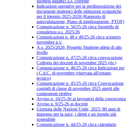
sportelli didattici a.s. corrente
Indicazioni operative per la predisposizione dei
documenti strategici delle istituzioni scolastiche
per il triennio 2025-2028 (Rapporto di
autovalutazione, Piano di miglioramento, PTOF)
Comunicazione n. 50/25-26 circa Sportello di
consulenza a.s. 2025/26
Comunicazioni n. 48 e 49/25-26 circa sciopero
novembre p.v.
A.s. 2025/2026, Progetto Studente-atleta di alto
livello
Comunicazione n. 47/25-26 circa convocazione
Collegio dei docenti di novembre 2025 (ris.)
Comunicazione n. 46/25-26 circa Indicazioni per
i C.d.C. di novembre (riservata all'organo
tecnico)
Comunicazione n. 45/25-26 circa Convocazione
consigli di classe di novembre 2025 aperti alle
componenti elettive
Avviso n. 10/25-26 ai lavoratori della conoscenza
Avviso n. 9/25-26 ai docenti
Giornata delle Nazioni Unite, 2025: 80 anni di
impegno per la pace, i diritti e un mondo più
sostenibile
Comunicazione n. 44/25-26 circa calendario