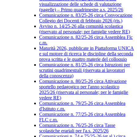
visualizzazione delle schede di valutazione
(pagelle) – Primo quadrimestre a.s. 2025/26
Comunicazione n. 83/25-26 circa Convocazione
Collegio dei Docenti di febbraio 2026 (ris.)
Avviso n. 14/25-26 alla comunità scolastica
(riservato al personale; per famiglie vedere RE)
Comunicazione n. 82/25-26 circa Assemblea Flc
c.m.
Maturità 2026, pubblicate in Piattaforma UNICA
e sul motore di ricerca le discipline della seconda
prova scritta e le quattro materie del colloquio
Comunicazione n. 81/25-26 circa Istruzioni per
scrutini quadrimestrali (riservata ai lavoratori
della conoscenza)
Comunicazione n. 80/25-26 circa Attivazione
sportello pedagogico per l'anno scolastico
2025/26 (riservata al personale; per le famiglie
vedere RE)
Comunicazione n. 79/25-26 circa Assemblea
d'Istituto c.m.
Comunicazione n. 77/25-26 circa Assemblea
FLC c.m.
Comunicazione n. 76/25-26 circa Tasse
scolastiche erariali per l'a.s. 2025/26
Comunicazioni n. 74 e 75/25-26 (et al.) circa