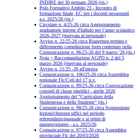
INDIRE del 30 gennaio 2026 (ris.)
Polo Formativo Ambito 23 - Incontro di
formazione finale, EC per i docenti neoassunti
a.s. 2025/26 (ris.)
Circolare n. 4/25-26 circa Aggiornamento
graduatorie interne d'Istituto per l’anno scolastico
2026-2027 (riservata al personale)
Avviso n. 22/25-26 circa Riapertura termini e
differimento compilazione form contenuto nella
Comunicazione n. 96/25-26 del 9 marzo '26 (ris.)
Nota + Raccomandazione AGPD n. 2 del 5
marzo 2026 (riservata al personale)
Avviso n. 21/25 -26 all'utenza
Comunicazione n. 100/25-26 circa Assemblea
regionale Flc/Cgil del 17 p.v.
Comunicazione n. 99/25-26 circa Convocazione
consigli di classe giuridici - aprile 2026
Aggiornamento del “Curriculum della
Studentessa e dello Studente” (ris.)
Comunicazione n. 98/25-26 circa Sospensione
lezioni/chiusura uffici nel periodo
referendario/pasquale e ai primi di
maggio/giugno - a.s. 2025/26
Comunicazione n. 97/25-26 circa Assemblea
provinciale Flc del 20/03/2026