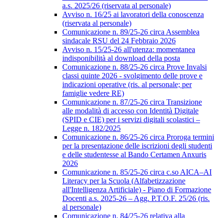
a.s. 2025/26 (riservata al personale)
Avviso n. 16/25 ai lavoratori della conoscenza
(riservata al personale)
Comunicazione n. 89/25-26 circa Assemblea
sindacale RSU del 24 Febbraio 2026
Avviso n. 15/25-26 all'utenza: momentanea
indisponibilità al download della posta
Comunicazione n. 88/25-26 circa Prove Invalsi
classi quinte 2026 - svolgimento delle prove e
indicazioni operative (ris. al personale; per
famiglie vedere RE)
Comunicazione n. 87/25-26 circa Transizione
alle modalità di accesso con Identità Digitale
(SPID e CIE) per i servizi digitali scolastici –
Legge n. 182/2025
Comunicazione n. 86/25-26 circa Proroga termini
per la presentazione delle iscrizioni degli studenti
e delle studentesse al Bando Certamen Anxuris
2026
Comunicazione n. 85/25-26 circa c.so AICA–AI
Literacy per la Scuola (Alfabetizzazione
all'Intelligenza Artificiale) - Piano di Formazione
Docenti a.s. 2025-26 – Agg. P.T.O.F. 25/26 (ris.
al personale)
Comunicazione n. 84/25-26 relativa alla