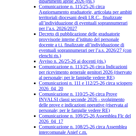
dipartimenti aprile 2026 (ris.)
Comunicazione n. 115/25-26 circa
Aggiornamento graduatorie, articolata per ambiti
territoriali diocesani degli I.R.C., finalizzate
all’individuazione di eventuali soprannumerari
per l’a.s. 2026/2027
Decreto di pubblicazione delle graduatorie
provvisorie interne d’istituto del personale
docente a t.i. finalizzate all’individuazione di
eventuali soprannumerari per l’a.s. 2026/27 (con
elenchi ris.)
Avviso n. 26/25-26 ai docenti (ris.)
Comunicazione n. 113/25-26 circa Indicazioni
per ricevimento generale genitori 2026 (riservato
al personale; per le famiglie vedere RE)
Comunicazioni n. 111 e 112/25-26 circa sciopero
2026_04_20
Comunicazione n. 110/25-26 circa Prove
INVALSI classi seconde 2026 - svolgimento
delle prove e indicazioni operative (riservata al
personale; per le famiglie vedere RE)
Comunicazione n. 109/25-26 Assemblea Flc del
2026_04_17
Comunicazione n. 108/25-26 circa Assemblea
intercomunale Anief c.m.