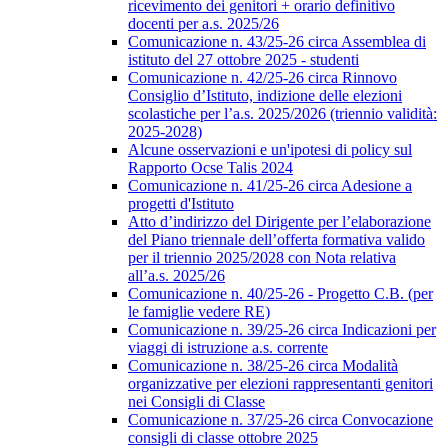
ricevimento dei genitori + orario definitivo
docenti per a.s. 2025/26
Comunicazione n. 43/25-26 circa Assemblea di
istituto del 27 ottobre 2025 - studenti
Comunicazione n. 42/25-26 circa Rinnovo
Consiglio d’Istituto, indizione delle elezioni
scolastiche per l’a.s. 2025/2026 (triennio validità:
2025-2028)
Alcune osservazioni e un'ipotesi di policy sul
Rapporto Ocse Talis 2024
Comunicazione n. 41/25-26 circa Adesione a
progetti d'Istituto
Atto d’indirizzo del Dirigente per l’elaborazione
del Piano triennale dell’offerta formativa valido
per il triennio 2025/2028 con Nota relativa
all’a.s. 2025/26
Comunicazione n. 40/25-26 - Progetto C.B. (per
le famiglie vedere RE)
Comunicazione n. 39/25-26 circa Indicazioni per
viaggi di istruzione a.s. corrente
Comunicazione n. 38/25-26 circa Modalità
organizzative per elezioni rappresentanti genitori
nei Consigli di Classe
Comunicazione n. 37/25-26 circa Convocazione
consigli di classe ottobre 2025