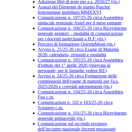
Adozione libri di testo per a.s. 2026/27 (ris.)
Auguri del Dirigente de nuntio Paschæ
festorumque mobilium MMXXVI
Comunicazione n. 107/25-26 circa Assemblea
sindacale regionale Anief per il mese entrante
Comunicazione n. 106/25-26 circa Ricevimento
generale genitori – modalità di comunicazione
per i docenti partecipanti a H.F. (ris.)
Percorsi di formazione OrientaMenti (ris.)
Avviso n. 25/25-26 circa Esame di Maturità
2026: calendario, requisiti e modalità
Comunicazione n. 105/25-26 circa Assemblea
d'istituto del 1° aprile 2026 (riservata al
personale; per le famiglie vedere RE)
Avviso n. 24/25-26 circa Formazione delle
commissioni dell'esame di maturità per l'a.s.
2025/2026 e correlati adempimenti (ris.)
Comunicazione n. 104/25-26 circa Assemblea
Fgu c.m.
Comunicazioni n. 102 e 103/25-26 circa
Sciopero c.m.
Comunicazione n. 101/25-26 circa Ricevimento
generale primaverile (ris.)
Comunicazione sul secondo recupero
dell’incontro nazionale docenti neoassunti