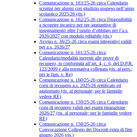
Comunicazione n. 163/25-26 circa Calendario
scrutini per alunni con giudizio sospeso nell’anno
scolastico 2025/26 (ris.)
Comunicazione n. 162/25-26 circa Disponibilità
a ricoprire incarico per ore aggiuntive di
insegnamento oltre l’orario d’obbligo per l’a.s.
2026/2027 con modulo editabile (ris.)
Avviso n. 36/25-26 circa esami integrativi validi
per a.s. 2026/27
Comunicazione n. 161/25-26 circa
Calendario/modalità inerenti alle prove di
recupero, in conformità all’art. 4, c. 6, del D.P.R.
122/2009 e alla normativa collegata (ris. al pers.;
per le fam. v. Re)
Comunicazione n. 160/25-26 circa Calendario
corsi di recupero a.s. 2025/26 rettificato ed
aggiornato (ris. al personale; per le famiglie
vedere RE)
Comunicazione n. 159/25-26 circa Calendario
corsi di recupero validi per esami riparazione
2026/27 (ris. al personale; per le famiglie vedere
RE)
Comunicazione n. 158/25-26 circa
Convocazione Collegio dei Docenti extra di fine
giugno 2026 (ris.)