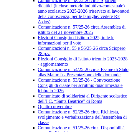
Comunicazione n. 58/25-26 circa Sportelli
didattici (incluso metodo induttivo-contestuale)
anno scolastico 2025-2026 (riservato ai lavoratori
della conoscenza; per le famiglie: vedere RE
Axios)
Comunicazione n. 57/25-26 circa Assemblea di
istituto del 21 novembre 2025
Elezioni Consiglio d'istituto 2025, tutte le
informazioni per il voto
Comunicazioni n. 55 e 56/25-26 circa Sciopero
28 p.v.
Elezioni Consiglio di Istituto triennio 2025-2028
- aggiornamento
Comunicazione n. 54/25-26 circa Esame di Stato
alias Maturità - Presentazione delle domande
Comunicazione n. 53/25-26 - Convocazione
Consigli di classe per scrutinio quadrimestrale
febbraio 2026
Comunicato di solidarietà al Dirigente scolastico
dell’I.C. “Santa Beatrice” di Roma
Quattro novembre
Comunicazione n. 52/25-26 circa Richiesta,
svolgimento e verbalizzazione dell’assemblea di
classe
Comunicazione n. 51/25-26 circa Disponibilità