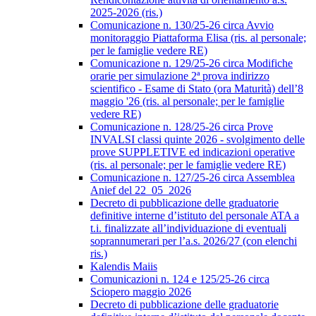
2025-2026 (ris.)
Comunicazione n. 130/25-26 circa Avvio
monitoraggio Piattaforma Elisa (ris. al personale;
per le famiglie vedere RE)
Comunicazione n. 129/25-26 circa Modifiche
orarie per simulazione 2ª prova indirizzo
scientifico - Esame di Stato (ora Maturità) dell’8
maggio '26 (ris. al personale; per le famiglie
vedere RE)
Comunicazione n. 128/25-26 circa Prove
INVALSI classi quinte 2026 - svolgimento delle
prove SUPPLETIVE ed indicazioni operative
(ris. al personale; per le famiglie vedere RE)
Comunicazione n. 127/25-26 circa Assemblea
Anief del 22_05_2026
Decreto di pubblicazione delle graduatorie
definitive interne d’istituto del personale ATA a
t.i. finalizzate all’individuazione di eventuali
soprannumerari per l’a.s. 2026/27 (con elenchi
ris.)
Kalendis Maiis
Comunicazioni n. 124 e 125/25-26 circa
Sciopero maggio 2026
Decreto di pubblicazione delle graduatorie