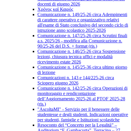
docenti di giugno 2026
Χρόνος καὶ Καιρός
Comunicazione n. 149/25-26 circa Adempimenti
di carattere operativo e organizzativo relativi
all'esame di Stato conclusivo del secondo ciclo di
istruzione anno scolastico 2025-2026
Comunicazione n. 147/25-26 circa Scrutini finali
a.s. 2025/26 - modifica alla Comunicazione n.
90/25-26 del D.S. + format (ris.)
Comunicazione n. 146/25-26 circa Sospensione
lezioni, chiusura tecnica uffici e modalità
ricevimento estate 2026
Comunicazione n. 145/25-36 circa ultimo giorno
di lezione
Comunicazioni n. 143 e 144/225-26 circa
Sciopero giugno 2026
Comunicazione n. 142/25-26 circa Operazioni di
monitoraggio e rendicontazione
dell’Aggiornamento 2025-26 al PTOF 2025-28
(ris.)
"AscoltaMI" - Servizio per il benessere delle
studentesse e degli studenti. Indicazioni operative
per studenti, famiglie e Istituzioni scolastiche
Resoconto del “Concerto per la Legalità” –
Auditorium “F. Gambacurta”, Terracina – 27