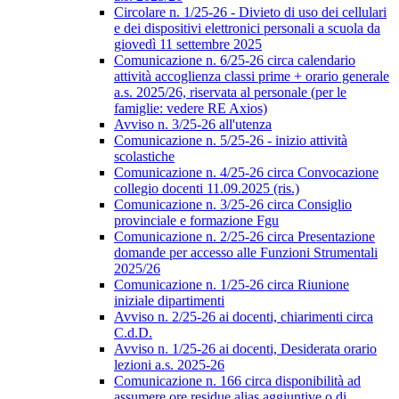
Circolare n. 1/25-26 - Divieto di uso dei cellulari
e dei dispositivi elettronici personali a scuola da
giovedì 11 settembre 2025
Comunicazione n. 6/25-26 circa calendario
attività accoglienza classi prime + orario generale
a.s. 2025/26, riservata al personale (per le
famiglie: vedere RE Axios)
Avviso n. 3/25-26 all'utenza
Comunicazione n. 5/25-26 - inizio attività
scolastiche
Comunicazione n. 4/25-26 circa Convocazione
collegio docenti 11.09.2025 (ris.)
Comunicazione n. 3/25-26 circa Consiglio
provinciale e formazione Fgu
Comunicazione n. 2/25-26 circa Presentazione
domande per accesso alle Funzioni Strumentali
2025/26
Comunicazione n. 1/25-26 circa Riunione
iniziale dipartimenti
Avviso n. 2/25-26 ai docenti, chiarimenti circa
C.d.D.
Avviso n. 1/25-26 ai docenti, Desiderata orario
lezioni a.s. 2025-26
Comunicazione n. 166 circa disponibilità ad
assumere ore residue alias aggiuntive o di