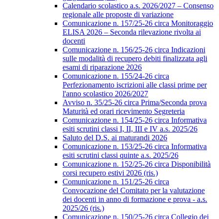
Calendario scolastico a.s. 2026/2027 – Consenso
regionale alle proposte di variazione
Comunicazione n. 157/25-26 circa Monitoraggio
ELISA 2026 – Seconda rilevazione rivolta ai
docenti
Comunicazione n. 156/25-26 circa Indicazioni
sulle modalità di recupero debiti finalizzata agli
esami di riparazione 2026
Comunicazione n. 155/24-26 circa
Perfezionamento iscrizioni alle classi prime per
l'anno scolastico 2026/2027
Avviso n. 35/25-26 circa Prima/Seconda prova
Maturità ed orari ricevimento Segreteria
Comunicazione n. 154/25-26 circa Informativa
esiti scrutini classi I, II, III e IV a.s. 2025/26
Saluto del D.S. ai maturandi 2026
Comunicazione n. 153/25-26 circa Informativa
esiti scrutini classi quinte a.s. 2025/26
Comunicazione n. 152/25-26 circa Disponibilità
corsi recupero estivi 2026 (ris.)
Comunicazione n. 151/25-26 circa
Convocazione del Comitato per la valutazione
dei docenti in anno di formazione e prova - a.s.
2025/26 (ris.)
Comunicazione n. 150/25-26 circa Collegio dei