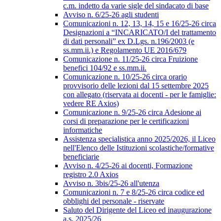
c.m. indetto da varie sigle del sindacato di base
Avviso n. 6/25-26 agli studenti
Comunicazioni n. 12, 13, 14, 15 e 16/25-26 circa
Designazioni a “INCARICATO/I del trattamento
di dati personali” ex D.Lgs. n.196/2003 (e
ss.mm.ii.) e Regolamento UE 2016/679
Comunicazione n. 11/25-26 circa Fruizione
benefici 104/92 e ss.mm.ii.
Comunicazione n. 10/25-26 circa orario
provvisorio delle lezioni dal 15 settembre 2025
con allegato (riservata ai docenti - per le famiglie:
vedere RE Axios)
Comunicazione n. 9/25-26 circa Adesione ai
corsi di preparazione per le certificazioni
informatiche
Assistenza specialistica anno 2025/2026, il Liceo
nell'Elenco delle Istituzioni scolastiche/formative
beneficiarie
Avviso n. 4/25-26 ai docenti, Formazione
registro 2.0 Axios
Avviso n. 3bis/25-26 all'utenza
Comunicazioni n. 7 e 8/25-26 circa codice ed
obblighi del personale - riservate
Saluto del Dirigente del Liceo ed inaugurazione
a.s. 2025/26