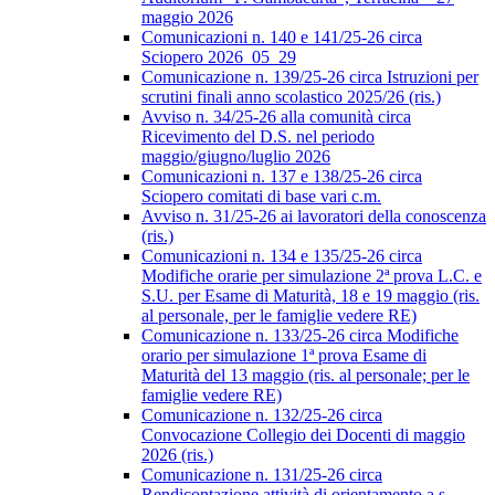
maggio 2026
Comunicazioni n. 140 e 141/25-26 circa
Sciopero 2026_05_29
Comunicazione n. 139/25-26 circa Istruzioni per
scrutini finali anno scolastico 2025/26 (ris.)
Avviso n. 34/25-26 alla comunità circa
Ricevimento del D.S. nel periodo
maggio/giugno/luglio 2026
Comunicazioni n. 137 e 138/25-26 circa
Sciopero comitati di base vari c.m.
Avviso n. 31/25-26 ai lavoratori della conoscenza
(ris.)
Comunicazioni n. 134 e 135/25-26 circa
Modifiche orarie per simulazione 2ª prova L.C. e
S.U. per Esame di Maturità, 18 e 19 maggio (ris.
al personale, per le famiglie vedere RE)
Comunicazione n. 133/25-26 circa Modifiche
orario per simulazione 1ª prova Esame di
Maturità del 13 maggio (ris. al personale; per le
famiglie vedere RE)
Comunicazione n. 132/25-26 circa
Convocazione Collegio dei Docenti di maggio
2026 (ris.)
Comunicazione n. 131/25-26 circa
Rendicontazione attività di orientamento a.s.