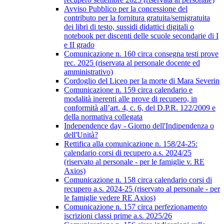
Avviso Pubblico per la concessione del
contributo per la fornitura gratuita/semigratuita
dei libri di testo, sussidi didattici digitali o
notebook per discenti delle scuole secondarie di I
e II grado
Comunicazione n. 160 circa consegna testi prove
rec. 2025 (riservata al personale docente ed
amministrativo)
Cordoglio del Liceo per la morte di Mara Severin
Comunicazione n. 159 circa calendario e
modalità inerenti alle prove di recupero, in
conformità all’art. 4, c. 6, del D.P.R. 122/2009 e
della normativa collegata
Independence day - Giorno dell'Indipendenza o
dell'Unità?
Rettifica alla comunicazione n. 158/24-25:
calendario corsi di recupero a.s. 2024/25
(riservato al personale - per le famiglie v. RE
Axios)
Comunicazione n. 158 circa calendario corsi di
recupero a.s. 2024-25 (riservato al personale - per
le famiglie vedere RE Axios)
Comunicazione n. 157 circa perfezionamento
iscrizioni classi prime a.s. 2025/26