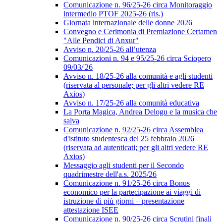
Comunicazione n. 96/25-26 circa Monitoraggio
intermedio PTOF 2025-26 (ris.)
Giornata internazionale delle donne 2026
Convegno e Cerimonia di Premiazione Certamen
"Alle Pendici di Anxur"
Avviso n. 20/25-26 all’utenza
Comunicazioni n. 94 e 95/25-26 circa Sciopero
09/03/'26
Avviso n. 18/25-26 alla comunità e agli studenti
(riservata al personale; per gli altri vedere RE
Axios)
Avviso n. 17/25-26 alla comunità educativa
La Porta Magica, Andrea Delogu e la musica che
salva
Comunicazione n. 92/25-26 circa Assemblea
d'istituto studentesca del 25 febbraio 2026
(riservata ad autenticati; per gli altri vedere RE
Axios)
Messaggio agli studenti per il Secondo
quadrimestre dell'a.s. 2025/26
Comunicazione n. 91/25-26 circa Bonus
economico per la partecipazione ai viaggi di
istruzione di più giorni – presentazione
attestazione ISEE
Comunicazione n. 90/25-26 circa Scrutini finali