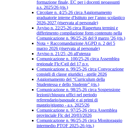
formazione finale, EC per i docenti neoassunti
a.s. 2025/26 (ris.)
Circolare n. 4/25-26 circa Aggiornamento
graduatorie interne d'Istituto per l’anno scolastico
2026-2027 (riservata al personale)
Avviso n. 22/25-26 circa Riapertura termini e
differimento compilazione form contenuto nella
Comunicazione n. 96/25-26 del 9 marzo '26 (ris.)
Nota + Raccomandazione AGPD n. 2 del 5
marzo 2026 (riservata al personale)
Avviso n. 21/25 -26 all'utenza
Comunicazione n. 100/25-26 circa Assemblea
regionale Flc/Cgil del 17 p.v.
Comunicazione n. 99/25-26 circa Convocazione
consigli di classe giuridici - aprile 2026
Aggiornamento del “Curriculum della
Studentessa e dello Studente” (ris.)
Comunicazione n. 98/25-26 circa Sospensione
lezioni/chiusura uffici nel periodo
referendario/pasquale e ai primi di
maggio/giugno - a.s. 2025/26
Comunicazione n. 97/25-26 circa Assemblea
provinciale Flc del 20/03/2026
Comunicazione n. 96/25-26 circa Monitoraggio
intermedio PTOF 2025-26 (ris.)