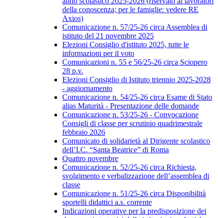
anno scolastico 2025-2026 (riservato ai lavoratori
della conoscenza; per le famiglie: vedere RE
Axios)
Comunicazione n. 57/25-26 circa Assemblea di
istituto del 21 novembre 2025
Elezioni Consiglio d'istituto 2025, tutte le
informazioni per il voto
Comunicazioni n. 55 e 56/25-26 circa Sciopero
28 p.v.
Elezioni Consiglio di Istituto triennio 2025-2028
- aggiornamento
Comunicazione n. 54/25-26 circa Esame di Stato
alias Maturità - Presentazione delle domande
Comunicazione n. 53/25-26 - Convocazione
Consigli di classe per scrutinio quadrimestrale
febbraio 2026
Comunicato di solidarietà al Dirigente scolastico
dell’I.C. “Santa Beatrice” di Roma
Quattro novembre
Comunicazione n. 52/25-26 circa Richiesta,
svolgimento e verbalizzazione dell’assemblea di
classe
Comunicazione n. 51/25-26 circa Disponibilità
sportelli didattici a.s. corrente
Indicazioni operative per la predisposizione dei