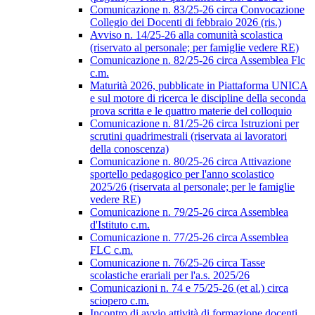
Comunicazione n. 83/25-26 circa Convocazione
Collegio dei Docenti di febbraio 2026 (ris.)
Avviso n. 14/25-26 alla comunità scolastica
(riservato al personale; per famiglie vedere RE)
Comunicazione n. 82/25-26 circa Assemblea Flc
c.m.
Maturità 2026, pubblicate in Piattaforma UNICA
e sul motore di ricerca le discipline della seconda
prova scritta e le quattro materie del colloquio
Comunicazione n. 81/25-26 circa Istruzioni per
scrutini quadrimestrali (riservata ai lavoratori
della conoscenza)
Comunicazione n. 80/25-26 circa Attivazione
sportello pedagogico per l'anno scolastico
2025/26 (riservata al personale; per le famiglie
vedere RE)
Comunicazione n. 79/25-26 circa Assemblea
d'Istituto c.m.
Comunicazione n. 77/25-26 circa Assemblea
FLC c.m.
Comunicazione n. 76/25-26 circa Tasse
scolastiche erariali per l'a.s. 2025/26
Comunicazioni n. 74 e 75/25-26 (et al.) circa
sciopero c.m.
Incontro di avvio attività di formazione docenti