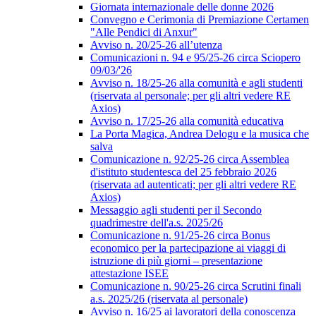
Giornata internazionale delle donne 2026
Convegno e Cerimonia di Premiazione Certamen
"Alle Pendici di Anxur"
Avviso n. 20/25-26 all’utenza
Comunicazioni n. 94 e 95/25-26 circa Sciopero
09/03/'26
Avviso n. 18/25-26 alla comunità e agli studenti
(riservata al personale; per gli altri vedere RE
Axios)
Avviso n. 17/25-26 alla comunità educativa
La Porta Magica, Andrea Delogu e la musica che
salva
Comunicazione n. 92/25-26 circa Assemblea
d'istituto studentesca del 25 febbraio 2026
(riservata ad autenticati; per gli altri vedere RE
Axios)
Messaggio agli studenti per il Secondo
quadrimestre dell'a.s. 2025/26
Comunicazione n. 91/25-26 circa Bonus
economico per la partecipazione ai viaggi di
istruzione di più giorni – presentazione
attestazione ISEE
Comunicazione n. 90/25-26 circa Scrutini finali
a.s. 2025/26 (riservata al personale)
Avviso n. 16/25 ai lavoratori della conoscenza