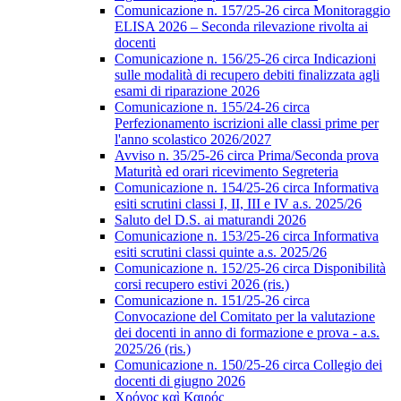
Comunicazione n. 157/25-26 circa Monitoraggio
ELISA 2026 – Seconda rilevazione rivolta ai
docenti
Comunicazione n. 156/25-26 circa Indicazioni
sulle modalità di recupero debiti finalizzata agli
esami di riparazione 2026
Comunicazione n. 155/24-26 circa
Perfezionamento iscrizioni alle classi prime per
l'anno scolastico 2026/2027
Avviso n. 35/25-26 circa Prima/Seconda prova
Maturità ed orari ricevimento Segreteria
Comunicazione n. 154/25-26 circa Informativa
esiti scrutini classi I, II, III e IV a.s. 2025/26
Saluto del D.S. ai maturandi 2026
Comunicazione n. 153/25-26 circa Informativa
esiti scrutini classi quinte a.s. 2025/26
Comunicazione n. 152/25-26 circa Disponibilità
corsi recupero estivi 2026 (ris.)
Comunicazione n. 151/25-26 circa
Convocazione del Comitato per la valutazione
dei docenti in anno di formazione e prova - a.s.
2025/26 (ris.)
Comunicazione n. 150/25-26 circa Collegio dei
docenti di giugno 2026
Χρόνος καὶ Καιρός