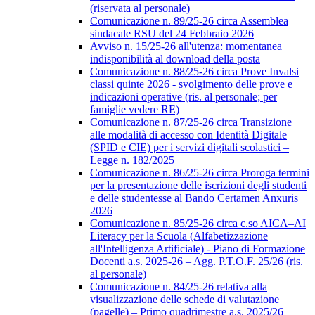
(riservata al personale)
Comunicazione n. 89/25-26 circa Assemblea
sindacale RSU del 24 Febbraio 2026
Avviso n. 15/25-26 all'utenza: momentanea
indisponibilità al download della posta
Comunicazione n. 88/25-26 circa Prove Invalsi
classi quinte 2026 - svolgimento delle prove e
indicazioni operative (ris. al personale; per
famiglie vedere RE)
Comunicazione n. 87/25-26 circa Transizione
alle modalità di accesso con Identità Digitale
(SPID e CIE) per i servizi digitali scolastici –
Legge n. 182/2025
Comunicazione n. 86/25-26 circa Proroga termini
per la presentazione delle iscrizioni degli studenti
e delle studentesse al Bando Certamen Anxuris
2026
Comunicazione n. 85/25-26 circa c.so AICA–AI
Literacy per la Scuola (Alfabetizzazione
all'Intelligenza Artificiale) - Piano di Formazione
Docenti a.s. 2025-26 – Agg. P.T.O.F. 25/26 (ris.
al personale)
Comunicazione n. 84/25-26 relativa alla
visualizzazione delle schede di valutazione
(pagelle) – Primo quadrimestre a.s. 2025/26