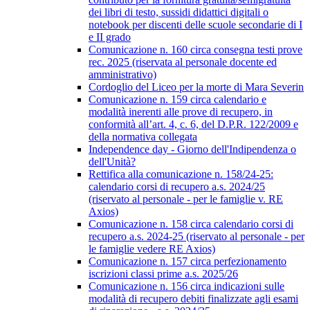
dei libri di testo, sussidi didattici digitali o
notebook per discenti delle scuole secondarie di I
e II grado
Comunicazione n. 160 circa consegna testi prove
rec. 2025 (riservata al personale docente ed
amministrativo)
Cordoglio del Liceo per la morte di Mara Severin
Comunicazione n. 159 circa calendario e
modalità inerenti alle prove di recupero, in
conformità all’art. 4, c. 6, del D.P.R. 122/2009 e
della normativa collegata
Independence day - Giorno dell'Indipendenza o
dell'Unità?
Rettifica alla comunicazione n. 158/24-25:
calendario corsi di recupero a.s. 2024/25
(riservato al personale - per le famiglie v. RE
Axios)
Comunicazione n. 158 circa calendario corsi di
recupero a.s. 2024-25 (riservato al personale - per
le famiglie vedere RE Axios)
Comunicazione n. 157 circa perfezionamento
iscrizioni classi prime a.s. 2025/26
Comunicazione n. 156 circa indicazioni sulle
modalità di recupero debiti finalizzate agli esami