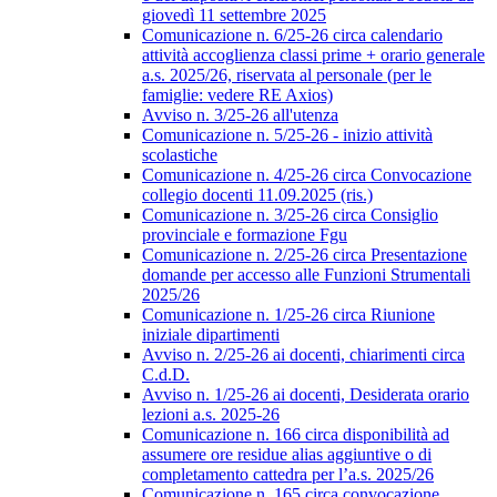
giovedì 11 settembre 2025
Comunicazione n. 6/25-26 circa calendario
attività accoglienza classi prime + orario generale
a.s. 2025/26, riservata al personale (per le
famiglie: vedere RE Axios)
Avviso n. 3/25-26 all'utenza
Comunicazione n. 5/25-26 - inizio attività
scolastiche
Comunicazione n. 4/25-26 circa Convocazione
collegio docenti 11.09.2025 (ris.)
Comunicazione n. 3/25-26 circa Consiglio
provinciale e formazione Fgu
Comunicazione n. 2/25-26 circa Presentazione
domande per accesso alle Funzioni Strumentali
2025/26
Comunicazione n. 1/25-26 circa Riunione
iniziale dipartimenti
Avviso n. 2/25-26 ai docenti, chiarimenti circa
C.d.D.
Avviso n. 1/25-26 ai docenti, Desiderata orario
lezioni a.s. 2025-26
Comunicazione n. 166 circa disponibilità ad
assumere ore residue alias aggiuntive o di
completamento cattedra per l’a.s. 2025/26
Comunicazione n. 165 circa convocazione