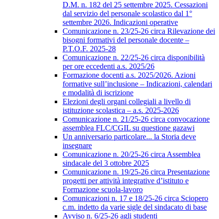
D.M. n. 182 del 25 settembre 2025. Cessazioni
dal servizio del personale scolastico dal 1°
settembre 2026. Indicazioni operative
Comunicazione n. 23/25-26 circa Rilevazione dei
bisogni formativi del personale docente –
P.T.O.F. 2025-28
Comunicazione n. 22/25-26 circa disponibilità
per ore eccedenti a.s. 2025/26
Formazione docenti a.s. 2025/2026. Azioni
formative sull’inclusione – Indicazioni, calendari
e modalità di iscrizione
Elezioni degli organi collegiali a livello di
istituzione scolastica – a.s. 2025-2026
Comunicazione n. 21/25-26 circa convocazione
assemblea FLC/CGIL su questione gazawi
Un anniversario particolare... la Storia deve
insegnare
Comunicazione n. 20/25-26 circa Assemblea
sindacale del 3 ottobre 2025
Comunicazione n. 19/25-26 circa Presentazione
progetti per attività integrative d’istituto e
Formazione scuola-lavoro
Comunicazioni n. 17 e 18/25-26 circa Sciopero
c.m. indetto da varie sigle del sindacato di base
Avviso n. 6/25-26 agli studenti