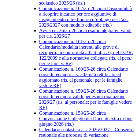
scolastico 2025/26 (ris.)
Comunicazione n. 162/25-26 circa Disponibilità
a ricoprire incarico per ore aggiuntive di
insegnamento oltre l’orario d’obbligo per l’a.s.
2026/2027 con modulo editabile (ris.)
Avviso n. 36/25-26 circa esami integrativi validi
per a.s. 2026/27
Comunicazione n. 161/25-26 circa
Calendario/modalità inerenti alle prove di
recupero, in conformità all’art. 4, c. 6, del D.P.R.
122/2009 e alla normativa collegata (ris. al pers.;
per le fam. v. Re)
Comunicazione n. 160/25-26 circa Calendario
corsi di recupero a.s. 2025/26 rettificato ed
aggiornato (ris. al personale; per le famiglie
vedere RE)
Comunicazione n. 159/25-26 circa Calendario
corsi di recupero validi per esami riparazione
2026/27 (ris. al personale; per le famiglie vedere
RE)
Comunicazione n. 158/25-26 circa
Convocazione Collegio dei Docenti extra di fine
giugno 2026 (ris.)
Calendario scolastico a.s. 2026/2027 – Consenso
regionale alle proposte di variazione