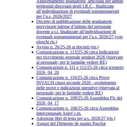
Aggiornamento graduatorie, articolata per ambiti
territoriali diocesani degli I.R.C., finalizzate
all’individuazione di eventuali soprannumerari
per l’a.s. 2026/2027
Decreto di pubblicazione delle graduatorie
provvisorie interne d’istituto del personale
docente a t.i. finalizzate all’individuazione di
eventuali soprannumerari per l’a.s. 2026/27 (con
elenchi ris.)
Avviso n. 26/25-26 ai docenti (ris.)
Comunicazione n. 113/25-26 circa Indicazioni
per ricevimento generale genitori 2026 (riservato
al personale; per le famiglie vedere RE)
Comunicazioni n. 111 e 112/25-26 circa sciopero
2026_04_20
Comunicazione n. 110/25-26 circa Prove
INVALSI classi seconde 2026 - svolgimento
delle prove e indicazioni operative (riservata al
personale; per le famiglie vedere RE)
Comunicazione n. 109/25-26 Assemblea Flc del
2026_04_17
Comunicazione n. 108/25-26 circa Assemblea
intercomunale Anief c.m.
Adozione libri di testo per a.s. 2026/27 (ris.)
Auguri del Dirigente de nuntio Paschæ