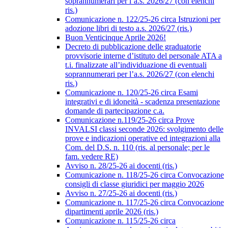
soprannumerari per l’a.s. 2026/27 (con elenchi
ris.)
Comunicazione n. 122/25-26 circa Istruzioni per
adozione libri di testo a.s. 2026/27 (ris.)
Buon Venticinque Aprile 2026!
Decreto di pubblicazione delle graduatorie
provvisorie interne d’istituto del personale ATA a
t.i. finalizzate all’individuazione di eventuali
soprannumerari per l’a.s. 2026/27 (con elenchi
ris.)
Comunicazione n. 120/25-26 circa Esami
integrativi e di idoneità - scadenza presentazione
domande di partecipazione c.a.
Comunicazione n.119/25-26 circa Prove
INVALSI classi seconde 2026: svolgimento delle
prove e indicazioni operative ed integrazioni alla
Com. del D.S. n. 110 (ris. al personale; per le
fam. vedere RE)
Avviso n. 28/25-26 ai docenti (ris.)
Comunicazione n. 118/25-26 circa Convocazione
consigli di classe giuridici per maggio 2026
Avviso n. 27/25-26 ai docenti (ris.)
Comunicazione n. 117/25-26 circa Convocazione
dipartimenti aprile 2026 (ris.)
Comunicazione n. 115/25-26 circa