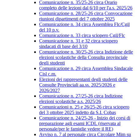
Comunicazione n. 35/25-26 circa Orario
completo delle lezioni dal 6/10 per l'a.s. 2025/26
Comunicazione n. 28/25-26 circa Convocazione
riunioni dipartimenti del 7 ottobre 2025
Comunicazione n. 34 circa Assemblea Flc/Cgil
del 10 p.v.
Comunicazione n. 33 circa sciopero Cgil/Flc
Comunicazione n. 31 e 32 circa sciopero
sindacati di base del 3/10
Comunicazione n. 30/25-26 circa Indizione delle
elezioni scolastiche della Consulta provinciale
degli studenti
Comunicazione n. 29 circa Assemblea Sindacale
Cisl c.m.
Elezioni dei rappresentanti degli studenti delle
Consulte Provinciali aa.ss. 2025/2026 e
2026/2027
Comunicazione n. 27/25-26 circa Indizione
elezioni scolastiche a.s. 2025/26
Comunicazioni n. 25 e 26/25-26 circa sciopero
del 3 ottobre 2025 indetto da S.I. Cobas
Comunicazione n. 24/25-26 - Inizio dei corsi di
preparazione agli esami ICDL (riservata al
personale/per le famiglie vedere il RE)
Avviso n. 7 al personale circa Circolare Mim su