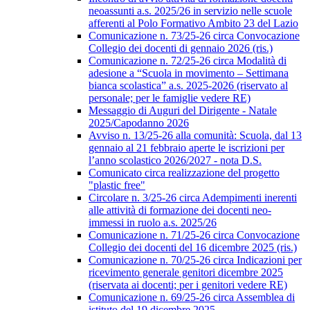
neoassunti a.s. 2025/26 in servizio nelle scuole
afferenti al Polo Formativo Ambito 23 del Lazio
Comunicazione n. 73/25-26 circa Convocazione
Collegio dei docenti di gennaio 2026 (ris.)
Comunicazione n. 72/25-26 circa Modalità di
adesione a “Scuola in movimento – Settimana
bianca scolastica” a.s. 2025-2026 (riservato al
personale; per le famiglie vedere RE)
Messaggio di Auguri del Dirigente - Natale
2025/Capodanno 2026
Avviso n. 13/25-26 alla comunità: Scuola, dal 13
gennaio al 21 febbraio aperte le iscrizioni per
l’anno scolastico 2026/2027 - nota D.S.
Comunicato circa realizzazione del progetto
"plastic free"
Circolare n. 3/25-26 circa Adempimenti inerenti
alle attività di formazione dei docenti neo-
immessi in ruolo a.s. 2025/26
Comunicazione n. 71/25-26 circa Convocazione
Collegio dei docenti del 16 dicembre 2025 (ris.)
Comunicazione n. 70/25-26 circa Indicazioni per
ricevimento generale genitori dicembre 2025
(riservata ai docenti; per i genitori vedere RE)
Comunicazione n. 69/25-26 circa Assemblea di
istituto del 19 dicembre 2025