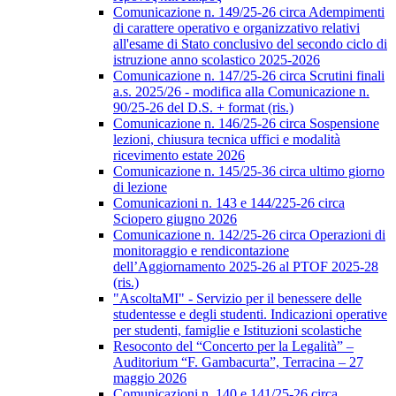
Comunicazione n. 149/25-26 circa Adempimenti
di carattere operativo e organizzativo relativi
all'esame di Stato conclusivo del secondo ciclo di
istruzione anno scolastico 2025-2026
Comunicazione n. 147/25-26 circa Scrutini finali
a.s. 2025/26 - modifica alla Comunicazione n.
90/25-26 del D.S. + format (ris.)
Comunicazione n. 146/25-26 circa Sospensione
lezioni, chiusura tecnica uffici e modalità
ricevimento estate 2026
Comunicazione n. 145/25-36 circa ultimo giorno
di lezione
Comunicazioni n. 143 e 144/225-26 circa
Sciopero giugno 2026
Comunicazione n. 142/25-26 circa Operazioni di
monitoraggio e rendicontazione
dell’Aggiornamento 2025-26 al PTOF 2025-28
(ris.)
"AscoltaMI" - Servizio per il benessere delle
studentesse e degli studenti. Indicazioni operative
per studenti, famiglie e Istituzioni scolastiche
Resoconto del “Concerto per la Legalità” –
Auditorium “F. Gambacurta”, Terracina – 27
maggio 2026
Comunicazioni n. 140 e 141/25-26 circa