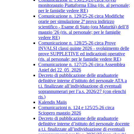
monitoraggio Piattaforma Elisa (ris. al personale;
per le famiglie vedere RE)
Comunicazione n. 129/25-26 circa Modifiche
orarie per simulazione 2ª prova indirizzo
scientifico - Esame di Stato (ora Maturità) dell’8
maggio '26 (ris. al personale; per le famiglie
vedere RE)
Comunicazione n. 128/25-26 circa Prove
INVALSI classi quinte 2026 - svolgimento delle
prove SUPPLETIVE ed indicazioni operative
(ris. al personale; per le famiglie vedere RE)
Comunicazione n. 127/25-26 circa Assemblea
Anief del 22_05_2026
Decreto di pubblicazione delle graduatorie
definitive interne d’istituto del personale ATA a
t.i. finalizzate all’individuazione di eventuali
soprannumerari per l’a.s. 2026/27 (con elenchi
ris.)
Kalendis Maiis
Comunicazioni n. 124 e 125/25-26 circa
Sciopero maggio 2026
Decreto di pubblicazione delle graduatorie
definitive interne d’istituto del personale docente
a t.i. finalizzate all’individuazione di eventuali