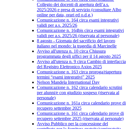
Collegio dei docenti di apertura dell’a.s.
2025/2026 e presa di servizio (consultare Albo
online per data, orari ed o.d.g.)
Comunicazione n. 164 circa esami integrativi
validi per a.s. 2025/26
Comunicazione n. 164bis circa esami integrativi
validi per a.s. 2025/26 (riservata al personale)
8 agosto - Giornata del sacrificio del lavoro
italiano nel mondo: la tragedia di Marcinelle
Avviso all'utenza n. 10 circa Chiusura
programmata degli uffici per il 14 agosto 2025
Avviso all'utenza n. 9 circa Cambio di interfaccia
del Registro Elettronico Axios 2025
Comunicazione n. 163 circa proroga/riapertura
termini “esami integrativi” 2025
Nelson Mandela International Day
Comunicazione n. 162 circa calendario scrutini
per alunni/e con giudizio sospeso (riservata al
personale)
Comunicazione n. 161a circa calendario prove di
recupero settembre 2025
Comunicazione n. 161 circa calendario prove di
recupero settembre 2025 (riservata al personale)
Avviso Pubblico per la concessione del
contributo per la fornitura gratuita/semigratuita