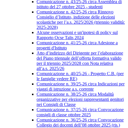
Comunicazione n. 43/25-26 circa Assemblea di
istituto del 27 ottobre 2025 - studenti
Comunicazione n. 42/25-26 circa Rinnovo
Consiglio d’Istituto, indizione delle elezioni
scolastiche per l’a.s. 2025/2026 (triennio validità:
2025-2028)
Alcune osservazioni e un'ipotesi di policy sul
Rapporto Ocse Talis 2024
Comunicazione n. 41/25-26 circa Adesione a
progetti d'Istituto
Atto d’indirizzo del Dirigente per l’elaborazione
del Piano triennale dell’offerta formativa valido
per il triennio 2025/2028 con Nota relativa
all’a.s. 2025/26
Comunicazione n. 40/25-26 - Progetto C.B. (per
le famiglie vedere RE)
Comunicazione n. 39/25-26 circa Indicazioni per
viaggi di istruzione a.s. corrente
Comunicazione n. 38/25-26 circa Modalità
organizzative per elezioni rappresentanti genitori
nei Consigli di Classe
Comunicazione n. 37/25-26 circa Convocazione
consigli di classe ottobre 2025
Comunicazione n. 36/25-26 circa Convocazione
Collegio dei docenti dell’08 ottobre 2025 (ris.)