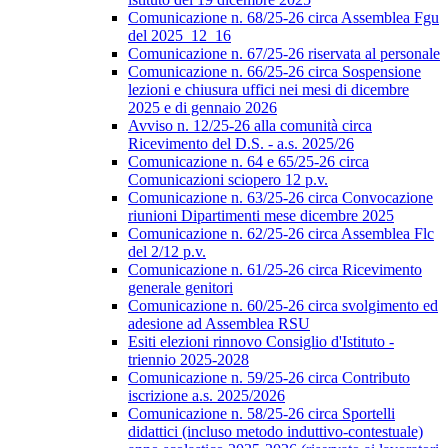
Comunicazione n. 68/25-26 circa Assemblea Fgu
del 2025_12_16
Comunicazione n. 67/25-26 riservata al personale
Comunicazione n. 66/25-26 circa Sospensione
lezioni e chiusura uffici nei mesi di dicembre
2025 e di gennaio 2026
Avviso n. 12/25-26 alla comunità circa
Ricevimento del D.S. - a.s. 2025/26
Comunicazione n. 64 e 65/25-26 circa
Comunicazioni sciopero 12 p.v.
Comunicazione n. 63/25-26 circa Convocazione
riunioni Dipartimenti mese dicembre 2025
Comunicazione n. 62/25-26 circa Assemblea Flc
del 2/12 p.v.
Comunicazione n. 61/25-26 circa Ricevimento
generale genitori
Comunicazione n. 60/25-26 circa svolgimento ed
adesione ad Assemblea RSU
Esiti elezioni rinnovo Consiglio d'Istituto -
triennio 2025-2028
Comunicazione n. 59/25-26 circa Contributo
iscrizione a.s. 2025/2026
Comunicazione n. 58/25-26 circa Sportelli
didattici (incluso metodo induttivo-contestuale)