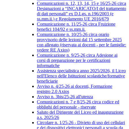
Comunicazioni n. 12, 13, 14, 15 e 16/25-26 circa
Designazioni a “INCARICATO/I del trattamento
di dati personali” ex D.Lgs. n.196/2003 (e
ss.mm.ii.) e Regolamento UE 2016/679
Comunicazione n. 11/25-26 circa Fruizione
benefici 104/92 e ss.mm.ii.
Comunicazione n. 10/25-26 circa orario
provvisorio delle lezioni dal 15 settembre 2025
con allegato (riservata ai docenti - per le famiglie:
vedere RE Axios)
Comunicazione n. 9/25-26 circa Adesione ai
corsi di preparazione per le certificazioni
informatiche
Assistenza specialistica anno 2025/2026, il Liceo
nell'Elenco delle Istituzioni scolastiche/formative
beneficiarie
Avviso n. 4/25-26 ai docenti, Formazione
registro 2.0 Axios
Avviso n. 3bis/25-26 all'utenza
Comunicazioni n. 7 e 8/25-26 circa codice ed
obblighi del personale - riservate
Saluto del Dirigente del Liceo ed inaugurazione
a.s. 2025/26
Circolare n. 1/25-26 - Divieto di uso dei cellulari
e dei dispositivi elettronici personali a scuola da