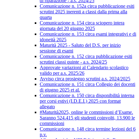
di riparazione - a.s. 2024/25
Comunicazione n. 152a circa pubblicazione esiti
scrutini 2025 inerenti a classi dalla prima alla
quarta
Comunicazione n. 154 circa sciopero intera
giornata del 20 giugno 2025
Comunicazione n. 153 circa esami integrativi e di
idoneità 2025
Maturità 2025 - Saluto del D.S. per inizio
sessione di esami
Comunicazione n. 152 circa pubblicazione esiti
scrutini classi quinte - a.s. 2024/25
Approvate variazioni al Calendario scolastico
valido per a.s. 2025/26
Avviso circa prosieguo scrutini a.s. 2024/2025
Comunicazione n. 151 circa Collegio dei docenti
di giugno 2025 et al.
Comunicazione n. 150 circa disponibilità interna
per corsi estivi (I.D.E.I.) 2025 con format
allegato
#Maturità2025, online le commissioni d’Esame.
Saranno 524.415 gli studenti coinvolti, 13.900 le
commissioni
Comunicazione n. 148 circa termine lezioni del 6
p.v.