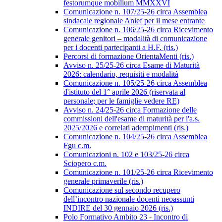
festorumque mobilium MMXXVI
Comunicazione n. 107/25-26 circa Assemblea
sindacale regionale Anief per il mese entrante
Comunicazione n. 106/25-26 circa Ricevimento
generale genitori – modalità di comunicazione
per i docenti partecipanti a H.F. (ris.)
Percorsi di formazione OrientaMenti (ris.)
Avviso n. 25/25-26 circa Esame di Maturità
2026: calendario, requisiti e modalità
Comunicazione n. 105/25-26 circa Assemblea
d'istituto del 1° aprile 2026 (riservata al
personale; per le famiglie vedere RE)
Avviso n. 24/25-26 circa Formazione delle
commissioni dell'esame di maturità per l'a.s.
2025/2026 e correlati adempimenti (ris.)
Comunicazione n. 104/25-26 circa Assemblea
Fgu c.m.
Comunicazioni n. 102 e 103/25-26 circa
Sciopero c.m.
Comunicazione n. 101/25-26 circa Ricevimento
generale primaverile (ris.)
Comunicazione sul secondo recupero
dell’incontro nazionale docenti neoassunti
INDIRE del 30 gennaio 2026 (ris.)
Polo Formativo Ambito 23 - Incontro di