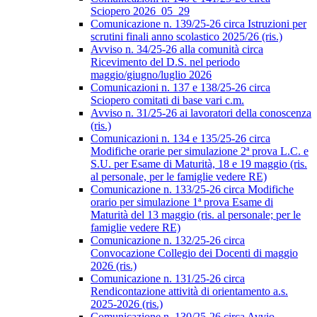
Sciopero 2026_05_29
Comunicazione n. 139/25-26 circa Istruzioni per
scrutini finali anno scolastico 2025/26 (ris.)
Avviso n. 34/25-26 alla comunità circa
Ricevimento del D.S. nel periodo
maggio/giugno/luglio 2026
Comunicazioni n. 137 e 138/25-26 circa
Sciopero comitati di base vari c.m.
Avviso n. 31/25-26 ai lavoratori della conoscenza
(ris.)
Comunicazioni n. 134 e 135/25-26 circa
Modifiche orarie per simulazione 2ª prova L.C. e
S.U. per Esame di Maturità, 18 e 19 maggio (ris.
al personale, per le famiglie vedere RE)
Comunicazione n. 133/25-26 circa Modifiche
orario per simulazione 1ª prova Esame di
Maturità del 13 maggio (ris. al personale; per le
famiglie vedere RE)
Comunicazione n. 132/25-26 circa
Convocazione Collegio dei Docenti di maggio
2026 (ris.)
Comunicazione n. 131/25-26 circa
Rendicontazione attività di orientamento a.s.
2025-2026 (ris.)
Comunicazione n. 130/25-26 circa Avvio