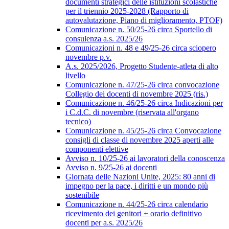
documenti strategici delle istituzioni scolastiche
per il triennio 2025-2028 (Rapporto di
autovalutazione, Piano di miglioramento, PTOF)
Comunicazione n. 50/25-26 circa Sportello di
consulenza a.s. 2025/26
Comunicazioni n. 48 e 49/25-26 circa sciopero
novembre p.v.
A.s. 2025/2026, Progetto Studente-atleta di alto
livello
Comunicazione n. 47/25-26 circa convocazione
Collegio dei docenti di novembre 2025 (ris.)
Comunicazione n. 46/25-26 circa Indicazioni per
i C.d.C. di novembre (riservata all'organo
tecnico)
Comunicazione n. 45/25-26 circa Convocazione
consigli di classe di novembre 2025 aperti alle
componenti elettive
Avviso n. 10/25-26 ai lavoratori della conoscenza
Avviso n. 9/25-26 ai docenti
Giornata delle Nazioni Unite, 2025: 80 anni di
impegno per la pace, i diritti e un mondo più
sostenibile
Comunicazione n. 44/25-26 circa calendario
ricevimento dei genitori + orario definitivo
docenti per a.s. 2025/26