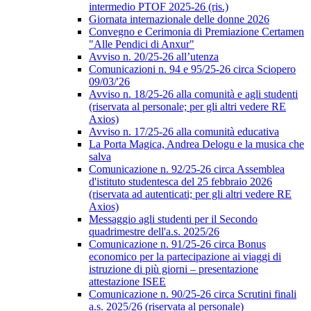
intermedio PTOF 2025-26 (ris.)
Giornata internazionale delle donne 2026
Convegno e Cerimonia di Premiazione Certamen
"Alle Pendici di Anxur"
Avviso n. 20/25-26 all’utenza
Comunicazioni n. 94 e 95/25-26 circa Sciopero
09/03/'26
Avviso n. 18/25-26 alla comunità e agli studenti
(riservata al personale; per gli altri vedere RE
Axios)
Avviso n. 17/25-26 alla comunità educativa
La Porta Magica, Andrea Delogu e la musica che
salva
Comunicazione n. 92/25-26 circa Assemblea
d'istituto studentesca del 25 febbraio 2026
(riservata ad autenticati; per gli altri vedere RE
Axios)
Messaggio agli studenti per il Secondo
quadrimestre dell'a.s. 2025/26
Comunicazione n. 91/25-26 circa Bonus
economico per la partecipazione ai viaggi di
istruzione di più giorni – presentazione
attestazione ISEE
Comunicazione n. 90/25-26 circa Scrutini finali
a.s. 2025/26 (riservata al personale)