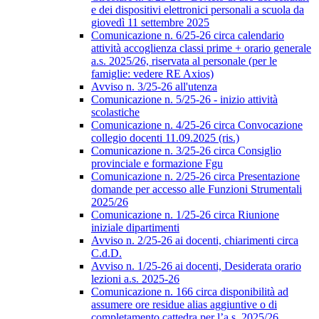
e dei dispositivi elettronici personali a scuola da
giovedì 11 settembre 2025
Comunicazione n. 6/25-26 circa calendario
attività accoglienza classi prime + orario generale
a.s. 2025/26, riservata al personale (per le
famiglie: vedere RE Axios)
Avviso n. 3/25-26 all'utenza
Comunicazione n. 5/25-26 - inizio attività
scolastiche
Comunicazione n. 4/25-26 circa Convocazione
collegio docenti 11.09.2025 (ris.)
Comunicazione n. 3/25-26 circa Consiglio
provinciale e formazione Fgu
Comunicazione n. 2/25-26 circa Presentazione
domande per accesso alle Funzioni Strumentali
2025/26
Comunicazione n. 1/25-26 circa Riunione
iniziale dipartimenti
Avviso n. 2/25-26 ai docenti, chiarimenti circa
C.d.D.
Avviso n. 1/25-26 ai docenti, Desiderata orario
lezioni a.s. 2025-26
Comunicazione n. 166 circa disponibilità ad
assumere ore residue alias aggiuntive o di
completamento cattedra per l’a.s. 2025/26