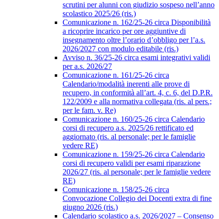
scrutini per alunni con giudizio sospeso nell’anno
scolastico 2025/26 (ris.)
Comunicazione n. 162/25-26 circa Disponibilità
a ricoprire incarico per ore aggiuntive di
insegnamento oltre l’orario d’obbligo per l’a.s.
2026/2027 con modulo editabile (ris.)
Avviso n. 36/25-26 circa esami integrativi validi
per a.s. 2026/27
Comunicazione n. 161/25-26 circa
Calendario/modalità inerenti alle prove di
recupero, in conformità all’art. 4, c. 6, del D.P.R.
122/2009 e alla normativa collegata (ris. al pers.;
per le fam. v. Re)
Comunicazione n. 160/25-26 circa Calendario
corsi di recupero a.s. 2025/26 rettificato ed
aggiornato (ris. al personale; per le famiglie
vedere RE)
Comunicazione n. 159/25-26 circa Calendario
corsi di recupero validi per esami riparazione
2026/27 (ris. al personale; per le famiglie vedere
RE)
Comunicazione n. 158/25-26 circa
Convocazione Collegio dei Docenti extra di fine
giugno 2026 (ris.)
Calendario scolastico a.s. 2026/2027 – Consenso