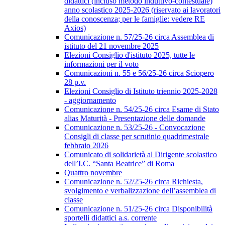
didattici (incluso metodo induttivo-contestuale)
anno scolastico 2025-2026 (riservato ai lavoratori
della conoscenza; per le famiglie: vedere RE
Axios)
Comunicazione n. 57/25-26 circa Assemblea di
istituto del 21 novembre 2025
Elezioni Consiglio d'istituto 2025, tutte le
informazioni per il voto
Comunicazioni n. 55 e 56/25-26 circa Sciopero
28 p.v.
Elezioni Consiglio di Istituto triennio 2025-2028
- aggiornamento
Comunicazione n. 54/25-26 circa Esame di Stato
alias Maturità - Presentazione delle domande
Comunicazione n. 53/25-26 - Convocazione
Consigli di classe per scrutinio quadrimestrale
febbraio 2026
Comunicato di solidarietà al Dirigente scolastico
dell’I.C. “Santa Beatrice” di Roma
Quattro novembre
Comunicazione n. 52/25-26 circa Richiesta,
svolgimento e verbalizzazione dell’assemblea di
classe
Comunicazione n. 51/25-26 circa Disponibilità
sportelli didattici a.s. corrente