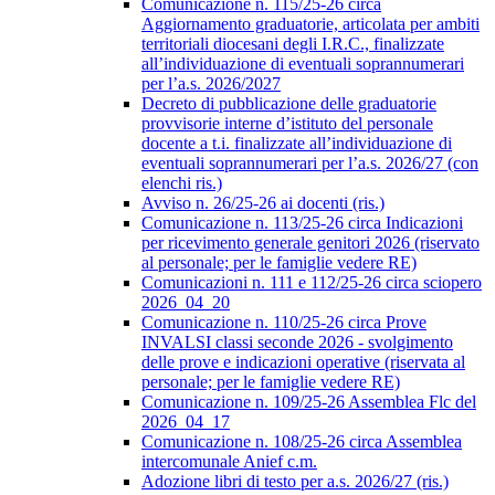
Comunicazione n. 115/25-26 circa
Aggiornamento graduatorie, articolata per ambiti
territoriali diocesani degli I.R.C., finalizzate
all’individuazione di eventuali soprannumerari
per l’a.s. 2026/2027
Decreto di pubblicazione delle graduatorie
provvisorie interne d’istituto del personale
docente a t.i. finalizzate all’individuazione di
eventuali soprannumerari per l’a.s. 2026/27 (con
elenchi ris.)
Avviso n. 26/25-26 ai docenti (ris.)
Comunicazione n. 113/25-26 circa Indicazioni
per ricevimento generale genitori 2026 (riservato
al personale; per le famiglie vedere RE)
Comunicazioni n. 111 e 112/25-26 circa sciopero
2026_04_20
Comunicazione n. 110/25-26 circa Prove
INVALSI classi seconde 2026 - svolgimento
delle prove e indicazioni operative (riservata al
personale; per le famiglie vedere RE)
Comunicazione n. 109/25-26 Assemblea Flc del
2026_04_17
Comunicazione n. 108/25-26 circa Assemblea
intercomunale Anief c.m.
Adozione libri di testo per a.s. 2026/27 (ris.)