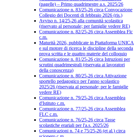
(pagelle) – Primo quadrimestre a.s. 2025/26
Comunicazione n. 83/25-26 circa Convocazione
Collegio dei Docenti di febbraio 2026 (ris.)
Avviso n. 14/25-26 alla comunità scolastica
(riservato al personale; per famiglie vedere RE)
Comunicazione n. 82/25-26 circa Assemblea Flc
c.m.
Maturità 2026, pubblicate in Piattaforma UNICA
e sul motore di ricerca le discipline della seconda
prova scritta e le quattro materie del colloquio
Comunicazione n. 81/25-26 circa Istruzioni per
scrutini quadrimestrali (riservata ai lavoratori
della conoscenza)
Comunicazione n. 80/25-26 circa Attivazione
sportello pedagogico per l'anno scolastico
2025/26 (riservata al personale; per le famiglie
vedere RE)
Comunicazione n. 79/25-26 circa Assemblea
d'Istituto c.m.
Comunicazione n. 77/25-26 circa Assemblea
FLC c.m.
Comunicazione n. 76/25-26 circa Tasse
scolastiche erariali per l'a.s. 2025/26
Comunicazioni n. 74 e 75/25-26 (et al.) circa
sciopero c.m.