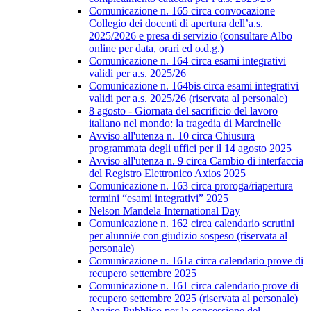
Comunicazione n. 165 circa convocazione
Collegio dei docenti di apertura dell’a.s.
2025/2026 e presa di servizio (consultare Albo
online per data, orari ed o.d.g.)
Comunicazione n. 164 circa esami integrativi
validi per a.s. 2025/26
Comunicazione n. 164bis circa esami integrativi
validi per a.s. 2025/26 (riservata al personale)
8 agosto - Giornata del sacrificio del lavoro
italiano nel mondo: la tragedia di Marcinelle
Avviso all'utenza n. 10 circa Chiusura
programmata degli uffici per il 14 agosto 2025
Avviso all'utenza n. 9 circa Cambio di interfaccia
del Registro Elettronico Axios 2025
Comunicazione n. 163 circa proroga/riapertura
termini “esami integrativi” 2025
Nelson Mandela International Day
Comunicazione n. 162 circa calendario scrutini
per alunni/e con giudizio sospeso (riservata al
personale)
Comunicazione n. 161a circa calendario prove di
recupero settembre 2025
Comunicazione n. 161 circa calendario prove di
recupero settembre 2025 (riservata al personale)
Avviso Pubblico per la concessione del