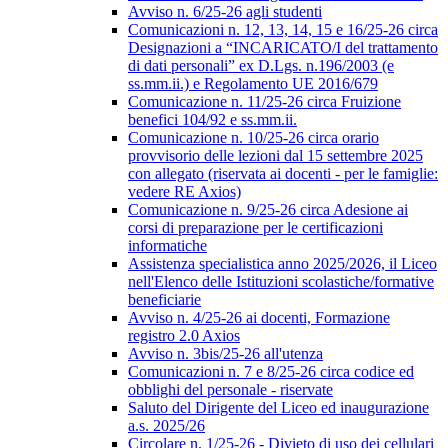
Avviso n. 6/25-26 agli studenti
Comunicazioni n. 12, 13, 14, 15 e 16/25-26 circa
Designazioni a “INCARICATO/I del trattamento
di dati personali” ex D.Lgs. n.196/2003 (e
ss.mm.ii.) e Regolamento UE 2016/679
Comunicazione n. 11/25-26 circa Fruizione
benefici 104/92 e ss.mm.ii.
Comunicazione n. 10/25-26 circa orario
provvisorio delle lezioni dal 15 settembre 2025
con allegato (riservata ai docenti - per le famiglie:
vedere RE Axios)
Comunicazione n. 9/25-26 circa Adesione ai
corsi di preparazione per le certificazioni
informatiche
Assistenza specialistica anno 2025/2026, il Liceo
nell'Elenco delle Istituzioni scolastiche/formative
beneficiarie
Avviso n. 4/25-26 ai docenti, Formazione
registro 2.0 Axios
Avviso n. 3bis/25-26 all'utenza
Comunicazioni n. 7 e 8/25-26 circa codice ed
obblighi del personale - riservate
Saluto del Dirigente del Liceo ed inaugurazione
a.s. 2025/26
Circolare n. 1/25-26 - Divieto di uso dei cellulari