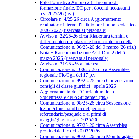
Polo Formativo Ambito 23 - Incontro di
formazione finale, EC per i docenti neoassunti
a.s. 2025/26 (ris.)
Circolare n. 4/25-26 circa Aggiornamento
graduatorie interne d'Istituto per l’anno scolastico
2026-2027 (riservata al personale)
Avviso n. 22/25-26 circa Riapertura termini e
differimento compilazione form contenuto nella
Comunicazione n. 96/25-26 del 9 marzo '26 (ris.)
Nota + Raccomandazione AGPD n. 2 del 5
marzo 2026 (riservata al personale)
Avviso n. 21/25 -26 all'utenza
Comunicazione n. 100/25-26 circa Assemblea
regionale Flc/Cgil del 17 p.v.
Comunicazione n. 99/25-26 circa Convocazione
consigli di classe giuridici - aprile 2026
Aggiornamento del “Curriculum della
Studentessa e dello Studente” (ris.)
Comunicazione n. 98/25-26 circa Sospensione
lezioni/chiusura uffici nel periodo
referendario/pasquale e ai primi di
maggio/giugno - a.s. 2025/26
Comunicazione n. 97/25-26 circa Assemblea
provinciale Flc del 20/03/2026
Comunicazione n. 96/25-26 circa Monitoraggio