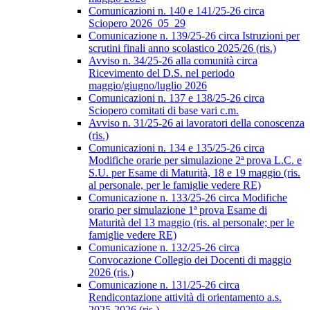
Comunicazioni n. 140 e 141/25-26 circa
Sciopero 2026_05_29
Comunicazione n. 139/25-26 circa Istruzioni per
scrutini finali anno scolastico 2025/26 (ris.)
Avviso n. 34/25-26 alla comunità circa
Ricevimento del D.S. nel periodo
maggio/giugno/luglio 2026
Comunicazioni n. 137 e 138/25-26 circa
Sciopero comitati di base vari c.m.
Avviso n. 31/25-26 ai lavoratori della conoscenza
(ris.)
Comunicazioni n. 134 e 135/25-26 circa
Modifiche orarie per simulazione 2ª prova L.C. e
S.U. per Esame di Maturità, 18 e 19 maggio (ris.
al personale, per le famiglie vedere RE)
Comunicazione n. 133/25-26 circa Modifiche
orario per simulazione 1ª prova Esame di
Maturità del 13 maggio (ris. al personale; per le
famiglie vedere RE)
Comunicazione n. 132/25-26 circa
Convocazione Collegio dei Docenti di maggio
2026 (ris.)
Comunicazione n. 131/25-26 circa
Rendicontazione attività di orientamento a.s.
2025-2026 (ris.)