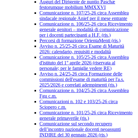
Auguri del Dirigente de nuntio Paschæ
festorumque mobilium MMXXVI
Comunicazione n. 107/25-26 circa Assemblea
sindacale regionale Anief per il mese entrante
Comunicazione n. 106/25-26 circa Ricevimento
generale genitori – modalità di comunicazione
per i docenti partecipanti a H.F. (ris.)
Percorsi di formazione OrientaMenti (ris.)
Avviso n. 25/25-26 circa Esame di Maturità
2026: calendario, requisiti e modalità
Comunicazione n. 105/25-26 circa Assemblea
d'istituto del 1° aprile 2026 (riservata al
personale; per le famiglie vedere RE)
Avviso n. 24/25-26 circa Formazione delle
commissioni dell'esame di maturità per l'a.s.
2025/2026 e correlati adempimenti (ris.)
Comunicazione n. 104/25-26 circa Assemblea
Fgu c.m.
Comunicazioni n. 102 e 103/25-26 circa
Sciopero c.m.
Comunicazione n. 101/25-26 circa Ricevimento
generale primaverile (ris.)
Comunicazione sul secondo recupero
dell’incontro nazionale docenti neoassunti
INDIRE del 30 gennaio 2026 (ris.)