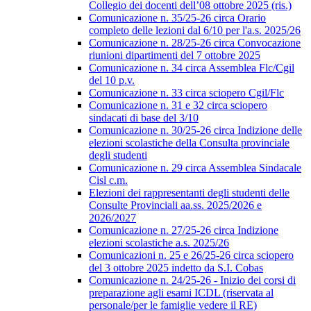
Collegio dei docenti dell’08 ottobre 2025 (ris.)
Comunicazione n. 35/25-26 circa Orario
completo delle lezioni dal 6/10 per l'a.s. 2025/26
Comunicazione n. 28/25-26 circa Convocazione
riunioni dipartimenti del 7 ottobre 2025
Comunicazione n. 34 circa Assemblea Flc/Cgil
del 10 p.v.
Comunicazione n. 33 circa sciopero Cgil/Flc
Comunicazione n. 31 e 32 circa sciopero
sindacati di base del 3/10
Comunicazione n. 30/25-26 circa Indizione delle
elezioni scolastiche della Consulta provinciale
degli studenti
Comunicazione n. 29 circa Assemblea Sindacale
Cisl c.m.
Elezioni dei rappresentanti degli studenti delle
Consulte Provinciali aa.ss. 2025/2026 e
2026/2027
Comunicazione n. 27/25-26 circa Indizione
elezioni scolastiche a.s. 2025/26
Comunicazioni n. 25 e 26/25-26 circa sciopero
del 3 ottobre 2025 indetto da S.I. Cobas
Comunicazione n. 24/25-26 - Inizio dei corsi di
preparazione agli esami ICDL (riservata al
personale/per le famiglie vedere il RE)