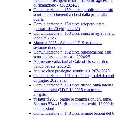
modalità di recupero debiti finalizzate agli esami
di riparazione - a.s. 2024/25
Comunicazione n. 152a circa pubblicazione esiti
scrutini 2025 inerenti a classi dalla prima alla
quarta
Comunicazione n. 154 circa sciopero intera
giornata del 20 giugno 2025
Comunicazione n. 153 circa esami integrativi e di
idoneità 2025
Maturità 2025 - Saluto del D.S. per inizio
sessione di esami
Comunicazione n. 152 circa pubblicazione esiti
scrutini classi quinte - a.s. 2024/25
Approvate variazioni al Calendario scolastico
valido per a.s. 2025/26
Avviso circa prosieguo scrutini a.s. 2024/2025
Comunicazione n. 151 circa Collegio dei docenti
di giugno 2025 et al.
Comunicazione n. 150 circa disponibilità interna
per corsi estivi (I.D.E.I.) 2025 con format
allegato
#Maturità2025, online le commissioni d’Esame.
Saranno 524.415 gli studenti coinvolti, 13.900 le
commissioni
Comunicazione n. 148 circa termine lezioni del 6