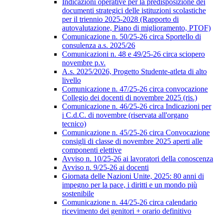
Indicazioni operative per la predisposizione dei
documenti strategici delle istituzioni scolastiche
per il triennio 2025-2028 (Rapporto di
autovalutazione, Piano di miglioramento, PTOF)
Comunicazione n. 50/25-26 circa Sportello di
consulenza a.s. 2025/26
Comunicazioni n. 48 e 49/25-26 circa sciopero
novembre p.v.
A.s. 2025/2026, Progetto Studente-atleta di alto
livello
Comunicazione n. 47/25-26 circa convocazione
Collegio dei docenti di novembre 2025 (ris.)
Comunicazione n. 46/25-26 circa Indicazioni per
i C.d.C. di novembre (riservata all'organo
tecnico)
Comunicazione n. 45/25-26 circa Convocazione
consigli di classe di novembre 2025 aperti alle
componenti elettive
Avviso n. 10/25-26 ai lavoratori della conoscenza
Avviso n. 9/25-26 ai docenti
Giornata delle Nazioni Unite, 2025: 80 anni di
impegno per la pace, i diritti e un mondo più
sostenibile
Comunicazione n. 44/25-26 circa calendario
ricevimento dei genitori + orario definitivo