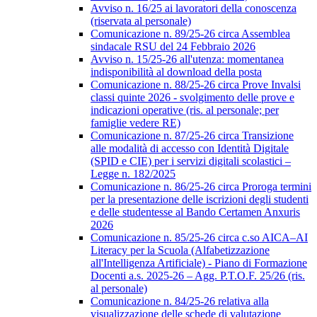
Avviso n. 16/25 ai lavoratori della conoscenza
(riservata al personale)
Comunicazione n. 89/25-26 circa Assemblea
sindacale RSU del 24 Febbraio 2026
Avviso n. 15/25-26 all'utenza: momentanea
indisponibilità al download della posta
Comunicazione n. 88/25-26 circa Prove Invalsi
classi quinte 2026 - svolgimento delle prove e
indicazioni operative (ris. al personale; per
famiglie vedere RE)
Comunicazione n. 87/25-26 circa Transizione
alle modalità di accesso con Identità Digitale
(SPID e CIE) per i servizi digitali scolastici –
Legge n. 182/2025
Comunicazione n. 86/25-26 circa Proroga termini
per la presentazione delle iscrizioni degli studenti
e delle studentesse al Bando Certamen Anxuris
2026
Comunicazione n. 85/25-26 circa c.so AICA–AI
Literacy per la Scuola (Alfabetizzazione
all'Intelligenza Artificiale) - Piano di Formazione
Docenti a.s. 2025-26 – Agg. P.T.O.F. 25/26 (ris.
al personale)
Comunicazione n. 84/25-26 relativa alla
visualizzazione delle schede di valutazione