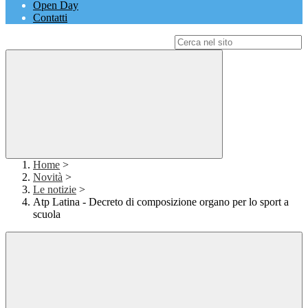
Open Day
Contatti
Campo di ricerca per le pagine del sito
Home
>
Novità
>
Le notizie
>
Atp Latina - Decreto di composizione organo per lo sport a
scuola