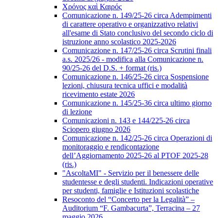
Χρόνος καὶ Καιρός
Comunicazione n. 149/25-26 circa Adempimenti
di carattere operativo e organizzativo relativi
all'esame di Stato conclusivo del secondo ciclo di
istruzione anno scolastico 2025-2026
Comunicazione n. 147/25-26 circa Scrutini finali
a.s. 2025/26 - modifica alla Comunicazione n.
90/25-26 del D.S. + format (ris.)
Comunicazione n. 146/25-26 circa Sospensione
lezioni, chiusura tecnica uffici e modalità
ricevimento estate 2026
Comunicazione n. 145/25-36 circa ultimo giorno
di lezione
Comunicazioni n. 143 e 144/225-26 circa
Sciopero giugno 2026
Comunicazione n. 142/25-26 circa Operazioni di
monitoraggio e rendicontazione
dell’Aggiornamento 2025-26 al PTOF 2025-28
(ris.)
"AscoltaMI" - Servizio per il benessere delle
studentesse e degli studenti. Indicazioni operative
per studenti, famiglie e Istituzioni scolastiche
Resoconto del “Concerto per la Legalità” –
Auditorium “F. Gambacurta”, Terracina – 27
maggio 2026