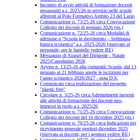
Incontro di avvio attività di formazione docenti
neoassunti a.s. 2025/26 in servizio nelle scuole
afferenti al Polo Formativo Ambito 23 del Lazio
Comunicazione n. 73/25-26 circa Convocazione
Collegio dei docenti di gennaio 2026 (ris.)
Comunicazione n. 72/25-26 circa Modalità di
adesione a “Scuola in movimento – Settimana
bianca scolastica” a.s. 2025-2026 (riservato al
personale; per le famiglie vedere RE)
Messaggio di Auguri del Dirigente - Natale
2025/Capodanno 2026
Avviso n. 13/25-26 alla comunità: Scuola, dal 13
gennaio al 21 febbraio aperte le iscrizioni per
l’anno scolastico 2026/2027 - nota D.S.
Comunicato circa realizzazione del progetto
"plastic free"
Circolare n. 3/25-26 circa Adempimenti inerenti
alle attività di formazione dei docenti neo-
immessi in ruolo a.s. 2025/26
Comunicazione n. 71/25-26 circa Convocazione
Collegio dei docenti del 16 dicembre 2025 (ris.)
Comunicazione n. 70/25-26 circa Indicazioni per
ricevimento generale genitori dicembre 2025
(riservata ai docenti; per i genitori vedere RE)
Comunicazione n. 69/25-26 circa Assemblea di