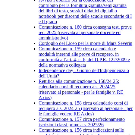
contributo per la fornitura gratuita/semigratuita
dei libri di testo, sussidi didattici digitali o
notebook per discenti delle scuole secondarie di I
e II grado
Comunicazione n. 160 circa consegna testi prove
rec. 2025 (riservata al personale docente ed
amministrativo)
Cordoglio del Liceo per la morte di Mara Severin
Comunicazione n. 159 circa calendario e
modalità inerenti alle prove di recupero, in
conformità all’art. 4, c. 6, del D.P.R. 122/2009 e
della normativa collegata
Independence day - Giorno dell'Indipendenza o
dell'Unità?
Rettifica alla comunicazione n. 158/24-25:
calendario corsi di recupero a.s. 2024/25
(riservato al personale - per le famiglie v. RE
Axios)
Comunicazione n. 158 circa calendario corsi di
recupero a.s. 2024-25 (riservato al personale - per
le famiglie vedere RE Axios)
Comunicazione n. 157 circa perfezionamento
iscrizioni classi prime a.s. 2025/26
Comunicazione n. 156 circa indicazioni sulle