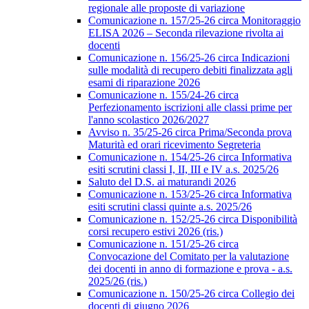
regionale alle proposte di variazione
Comunicazione n. 157/25-26 circa Monitoraggio
ELISA 2026 – Seconda rilevazione rivolta ai
docenti
Comunicazione n. 156/25-26 circa Indicazioni
sulle modalità di recupero debiti finalizzata agli
esami di riparazione 2026
Comunicazione n. 155/24-26 circa
Perfezionamento iscrizioni alle classi prime per
l'anno scolastico 2026/2027
Avviso n. 35/25-26 circa Prima/Seconda prova
Maturità ed orari ricevimento Segreteria
Comunicazione n. 154/25-26 circa Informativa
esiti scrutini classi I, II, III e IV a.s. 2025/26
Saluto del D.S. ai maturandi 2026
Comunicazione n. 153/25-26 circa Informativa
esiti scrutini classi quinte a.s. 2025/26
Comunicazione n. 152/25-26 circa Disponibilità
corsi recupero estivi 2026 (ris.)
Comunicazione n. 151/25-26 circa
Convocazione del Comitato per la valutazione
dei docenti in anno di formazione e prova - a.s.
2025/26 (ris.)
Comunicazione n. 150/25-26 circa Collegio dei
docenti di giugno 2026