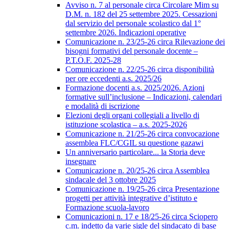
Avviso n. 7 al personale circa Circolare Mim su
D.M. n. 182 del 25 settembre 2025. Cessazioni
dal servizio del personale scolastico dal 1°
settembre 2026. Indicazioni operative
Comunicazione n. 23/25-26 circa Rilevazione dei
bisogni formativi del personale docente –
P.T.O.F. 2025-28
Comunicazione n. 22/25-26 circa disponibilità
per ore eccedenti a.s. 2025/26
Formazione docenti a.s. 2025/2026. Azioni
formative sull’inclusione – Indicazioni, calendari
e modalità di iscrizione
Elezioni degli organi collegiali a livello di
istituzione scolastica – a.s. 2025-2026
Comunicazione n. 21/25-26 circa convocazione
assemblea FLC/CGIL su questione gazawi
Un anniversario particolare... la Storia deve
insegnare
Comunicazione n. 20/25-26 circa Assemblea
sindacale del 3 ottobre 2025
Comunicazione n. 19/25-26 circa Presentazione
progetti per attività integrative d’istituto e
Formazione scuola-lavoro
Comunicazioni n. 17 e 18/25-26 circa Sciopero
c.m. indetto da varie sigle del sindacato di base