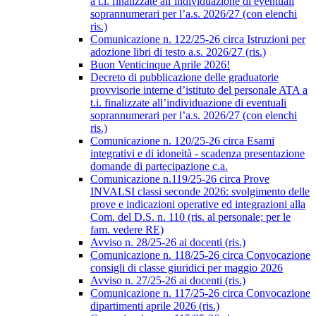
a t.i. finalizzate all’individuazione di eventuali
soprannumerari per l’a.s. 2026/27 (con elenchi
ris.)
Comunicazione n. 122/25-26 circa Istruzioni per
adozione libri di testo a.s. 2026/27 (ris.)
Buon Venticinque Aprile 2026!
Decreto di pubblicazione delle graduatorie
provvisorie interne d’istituto del personale ATA a
t.i. finalizzate all’individuazione di eventuali
soprannumerari per l’a.s. 2026/27 (con elenchi
ris.)
Comunicazione n. 120/25-26 circa Esami
integrativi e di idoneità - scadenza presentazione
domande di partecipazione c.a.
Comunicazione n.119/25-26 circa Prove
INVALSI classi seconde 2026: svolgimento delle
prove e indicazioni operative ed integrazioni alla
Com. del D.S. n. 110 (ris. al personale; per le
fam. vedere RE)
Avviso n. 28/25-26 ai docenti (ris.)
Comunicazione n. 118/25-26 circa Convocazione
consigli di classe giuridici per maggio 2026
Avviso n. 27/25-26 ai docenti (ris.)
Comunicazione n. 117/25-26 circa Convocazione
dipartimenti aprile 2026 (ris.)