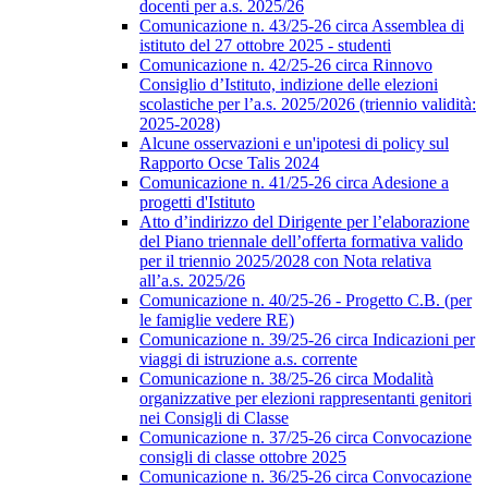
docenti per a.s. 2025/26
Comunicazione n. 43/25-26 circa Assemblea di
istituto del 27 ottobre 2025 - studenti
Comunicazione n. 42/25-26 circa Rinnovo
Consiglio d’Istituto, indizione delle elezioni
scolastiche per l’a.s. 2025/2026 (triennio validità:
2025-2028)
Alcune osservazioni e un'ipotesi di policy sul
Rapporto Ocse Talis 2024
Comunicazione n. 41/25-26 circa Adesione a
progetti d'Istituto
Atto d’indirizzo del Dirigente per l’elaborazione
del Piano triennale dell’offerta formativa valido
per il triennio 2025/2028 con Nota relativa
all’a.s. 2025/26
Comunicazione n. 40/25-26 - Progetto C.B. (per
le famiglie vedere RE)
Comunicazione n. 39/25-26 circa Indicazioni per
viaggi di istruzione a.s. corrente
Comunicazione n. 38/25-26 circa Modalità
organizzative per elezioni rappresentanti genitori
nei Consigli di Classe
Comunicazione n. 37/25-26 circa Convocazione
consigli di classe ottobre 2025
Comunicazione n. 36/25-26 circa Convocazione