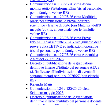
Comunicazione n. 130/25-26 circa Avvio
monitoraggio Piattaforma Elisa (ris. al personale;
per le famiglie vedere RE)
Comunicazione n. 129/25-26 circa Modifiche
orarie per simulazione 2ª prova indirizzo
scientifico - Esame di Stato (ora Maturità) dell’8
maggio '26 (ris. al personale; per le famiglie
vedere RE)
Comunicazione n. 128/25-26 circa Prove
INVALSI classi quinte 2026 - svolgimento delle
prove SUPPLETIVE ed indicazioni operative
(ris. al personale; per le famiglie vedere RE)
Comunicazione n. 127/25-26 circa Assemblea
Anief del 22_05_2026
Decreto di pubblicazione delle graduatorie
definitive interne d’istituto del personale ATA a
t.i. finalizzate all’individuazione di eventuali
soprannumerari per l’a.s. 2026/27 (con elenchi
ris.)
Kalendis Maiis
Comunicazioni n. 124 e 125/25-26 circa
Sciopero maggio 2026
Decreto di pubblicazione delle graduatorie
definitive interne d’istituto del personale docente