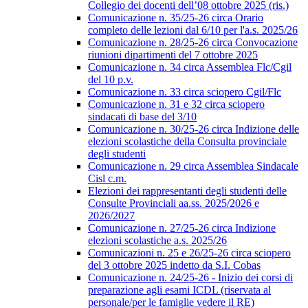
Collegio dei docenti dell’08 ottobre 2025 (ris.)
Comunicazione n. 35/25-26 circa Orario
completo delle lezioni dal 6/10 per l'a.s. 2025/26
Comunicazione n. 28/25-26 circa Convocazione
riunioni dipartimenti del 7 ottobre 2025
Comunicazione n. 34 circa Assemblea Flc/Cgil
del 10 p.v.
Comunicazione n. 33 circa sciopero Cgil/Flc
Comunicazione n. 31 e 32 circa sciopero
sindacati di base del 3/10
Comunicazione n. 30/25-26 circa Indizione delle
elezioni scolastiche della Consulta provinciale
degli studenti
Comunicazione n. 29 circa Assemblea Sindacale
Cisl c.m.
Elezioni dei rappresentanti degli studenti delle
Consulte Provinciali aa.ss. 2025/2026 e
2026/2027
Comunicazione n. 27/25-26 circa Indizione
elezioni scolastiche a.s. 2025/26
Comunicazioni n. 25 e 26/25-26 circa sciopero
del 3 ottobre 2025 indetto da S.I. Cobas
Comunicazione n. 24/25-26 - Inizio dei corsi di
preparazione agli esami ICDL (riservata al
personale/per le famiglie vedere il RE)