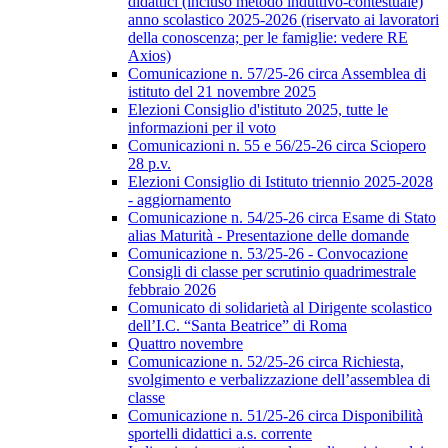
didattici (incluso metodo induttivo-contestuale)
anno scolastico 2025-2026 (riservato ai lavoratori
della conoscenza; per le famiglie: vedere RE
Axios)
Comunicazione n. 57/25-26 circa Assemblea di
istituto del 21 novembre 2025
Elezioni Consiglio d'istituto 2025, tutte le
informazioni per il voto
Comunicazioni n. 55 e 56/25-26 circa Sciopero
28 p.v.
Elezioni Consiglio di Istituto triennio 2025-2028
- aggiornamento
Comunicazione n. 54/25-26 circa Esame di Stato
alias Maturità - Presentazione delle domande
Comunicazione n. 53/25-26 - Convocazione
Consigli di classe per scrutinio quadrimestrale
febbraio 2026
Comunicato di solidarietà al Dirigente scolastico
dell’I.C. “Santa Beatrice” di Roma
Quattro novembre
Comunicazione n. 52/25-26 circa Richiesta,
svolgimento e verbalizzazione dell’assemblea di
classe
Comunicazione n. 51/25-26 circa Disponibilità
sportelli didattici a.s. corrente