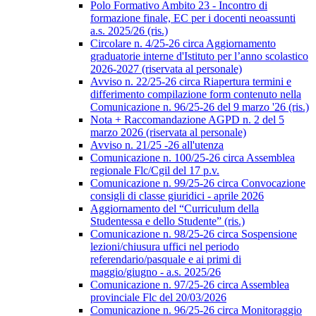
Polo Formativo Ambito 23 - Incontro di
formazione finale, EC per i docenti neoassunti
a.s. 2025/26 (ris.)
Circolare n. 4/25-26 circa Aggiornamento
graduatorie interne d'Istituto per l’anno scolastico
2026-2027 (riservata al personale)
Avviso n. 22/25-26 circa Riapertura termini e
differimento compilazione form contenuto nella
Comunicazione n. 96/25-26 del 9 marzo '26 (ris.)
Nota + Raccomandazione AGPD n. 2 del 5
marzo 2026 (riservata al personale)
Avviso n. 21/25 -26 all'utenza
Comunicazione n. 100/25-26 circa Assemblea
regionale Flc/Cgil del 17 p.v.
Comunicazione n. 99/25-26 circa Convocazione
consigli di classe giuridici - aprile 2026
Aggiornamento del “Curriculum della
Studentessa e dello Studente” (ris.)
Comunicazione n. 98/25-26 circa Sospensione
lezioni/chiusura uffici nel periodo
referendario/pasquale e ai primi di
maggio/giugno - a.s. 2025/26
Comunicazione n. 97/25-26 circa Assemblea
provinciale Flc del 20/03/2026
Comunicazione n. 96/25-26 circa Monitoraggio