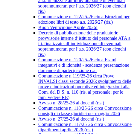
a t.i. finalizzate all’individuazione di eventuali
soprannumerari per l’a.s. 2026/27 (con elenchi
ris.)
Comunicazione n. 122/25-26 circa Istruzioni per
adozione libri di testo a.s. 2026/27 (ris.)
Buon Venticinque Aprile 2026!
Decreto di pubblicazione delle graduatorie
provvisorie interne d’istituto del personale ATA a
t.i. finalizzate all’individuazione di eventuali
soprannumerari per l’a.s. 2026/27 (con elenchi
ris.)
Comunicazione n. 120/25-26 circa Esami
integrativi e di idoneità - scadenza presentazione
domande di partecipazione c.a.
Comunicazione n.119/25-26 circa Prove
INVALSI classi seconde 2026: svolgimento delle
prove e indicazioni operative ed integrazioni alla
Com. del D.S. n. 110 (ris. al personale; per le
fam. vedere RE)
Avviso n. 28/25-26 ai docenti (ris.)
Comunicazione n. 118/25-26 circa Convocazione
consigli di classe giuridici per maggio 2026
Avviso n. 27/25-26 ai docenti (ris.)
Comunicazione n. 117/25-26 circa Convocazione
dipartimenti aprile 2026 (ris.)