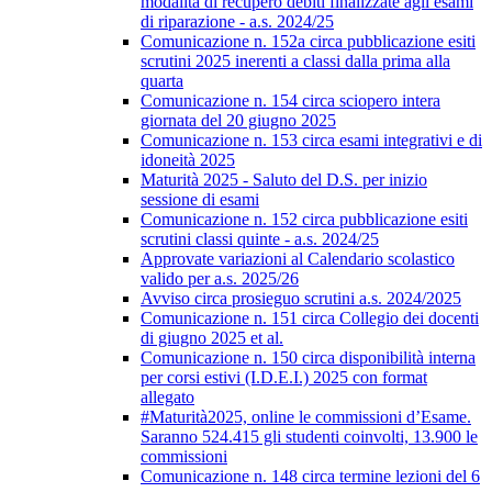
modalità di recupero debiti finalizzate agli esami
di riparazione - a.s. 2024/25
Comunicazione n. 152a circa pubblicazione esiti
scrutini 2025 inerenti a classi dalla prima alla
quarta
Comunicazione n. 154 circa sciopero intera
giornata del 20 giugno 2025
Comunicazione n. 153 circa esami integrativi e di
idoneità 2025
Maturità 2025 - Saluto del D.S. per inizio
sessione di esami
Comunicazione n. 152 circa pubblicazione esiti
scrutini classi quinte - a.s. 2024/25
Approvate variazioni al Calendario scolastico
valido per a.s. 2025/26
Avviso circa prosieguo scrutini a.s. 2024/2025
Comunicazione n. 151 circa Collegio dei docenti
di giugno 2025 et al.
Comunicazione n. 150 circa disponibilità interna
per corsi estivi (I.D.E.I.) 2025 con format
allegato
#Maturità2025, online le commissioni d’Esame.
Saranno 524.415 gli studenti coinvolti, 13.900 le
commissioni
Comunicazione n. 148 circa termine lezioni del 6