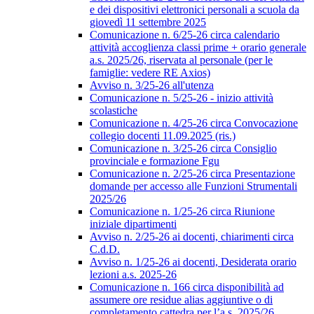
e dei dispositivi elettronici personali a scuola da
giovedì 11 settembre 2025
Comunicazione n. 6/25-26 circa calendario
attività accoglienza classi prime + orario generale
a.s. 2025/26, riservata al personale (per le
famiglie: vedere RE Axios)
Avviso n. 3/25-26 all'utenza
Comunicazione n. 5/25-26 - inizio attività
scolastiche
Comunicazione n. 4/25-26 circa Convocazione
collegio docenti 11.09.2025 (ris.)
Comunicazione n. 3/25-26 circa Consiglio
provinciale e formazione Fgu
Comunicazione n. 2/25-26 circa Presentazione
domande per accesso alle Funzioni Strumentali
2025/26
Comunicazione n. 1/25-26 circa Riunione
iniziale dipartimenti
Avviso n. 2/25-26 ai docenti, chiarimenti circa
C.d.D.
Avviso n. 1/25-26 ai docenti, Desiderata orario
lezioni a.s. 2025-26
Comunicazione n. 166 circa disponibilità ad
assumere ore residue alias aggiuntive o di
completamento cattedra per l’a.s. 2025/26