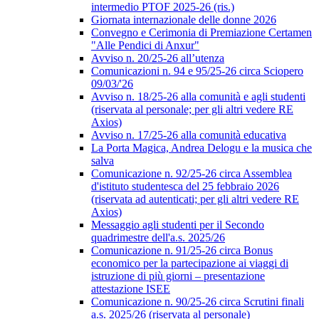
intermedio PTOF 2025-26 (ris.)
Giornata internazionale delle donne 2026
Convegno e Cerimonia di Premiazione Certamen
"Alle Pendici di Anxur"
Avviso n. 20/25-26 all’utenza
Comunicazioni n. 94 e 95/25-26 circa Sciopero
09/03/'26
Avviso n. 18/25-26 alla comunità e agli studenti
(riservata al personale; per gli altri vedere RE
Axios)
Avviso n. 17/25-26 alla comunità educativa
La Porta Magica, Andrea Delogu e la musica che
salva
Comunicazione n. 92/25-26 circa Assemblea
d'istituto studentesca del 25 febbraio 2026
(riservata ad autenticati; per gli altri vedere RE
Axios)
Messaggio agli studenti per il Secondo
quadrimestre dell'a.s. 2025/26
Comunicazione n. 91/25-26 circa Bonus
economico per la partecipazione ai viaggi di
istruzione di più giorni – presentazione
attestazione ISEE
Comunicazione n. 90/25-26 circa Scrutini finali
a.s. 2025/26 (riservata al personale)