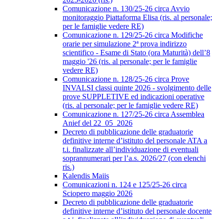
Comunicazione n. 130/25-26 circa Avvio
monitoraggio Piattaforma Elisa (ris. al personale;
per le famiglie vedere RE)
Comunicazione n. 129/25-26 circa Modifiche
orarie per simulazione 2ª prova indirizzo
scientifico - Esame di Stato (ora Maturità) dell’8
maggio '26 (ris. al personale; per le famiglie
vedere RE)
Comunicazione n. 128/25-26 circa Prove
INVALSI classi quinte 2026 - svolgimento delle
prove SUPPLETIVE ed indicazioni operative
(ris. al personale; per le famiglie vedere RE)
Comunicazione n. 127/25-26 circa Assemblea
Anief del 22_05_2026
Decreto di pubblicazione delle graduatorie
definitive interne d’istituto del personale ATA a
t.i. finalizzate all’individuazione di eventuali
soprannumerari per l’a.s. 2026/27 (con elenchi
ris.)
Kalendis Maiis
Comunicazioni n. 124 e 125/25-26 circa
Sciopero maggio 2026
Decreto di pubblicazione delle graduatorie
definitive interne d’istituto del personale docente