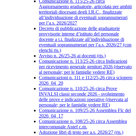
Comunicazione n. 115/25-26 circa
Aggiornamento graduatorie, articolata per ambiti
territoriali diocesani degli I.R.C., finalizzate
all’individuazione di eventuali soprannumerari
per l’a.s. 2026/2027
Decreto di pubblicazione delle graduatorie
provvisorie interne d’istituto del personale
docente a t.i. finalizzate all’individuazione di
eventuali soprannumerari per l’a.s. 2026/27 (con
elenchi ris.)
Avviso n. 26/25-26 ai docenti (ris.)
Comunicazione n. 113/25-26 circa Indicazioni
per ricevimento generale genitori 2026 (riservato
al personale; per le famiglie vedere RE)
Comunicazioni n. 111 e 112/25-26 circa sciopero
2026_04_20
Comunicazione n. 110/25-26 circa Prove
INVALSI classi seconde 2026 - svolgimento
delle prove e indicazioni operative (riservata al
personale; per le famiglie vedere RE)
Comunicazione n. 109/25-26 Assemblea Flc del
2026_04_17
Comunicazione n. 108/25-26 circa Assemblea
intercomunale Anief c.m.
Adozione libri di testo per a.s. 2026/27 (ris.)