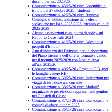
docenti per a.s. 2025/26
Comunicazione n. 43/25-26 circa Assemblea di
istituto del 27 ottobre 2025 - studenti
Comunicazione n. 42/25-26 circa Rinnovo
Consiglio d’Istituto, indizione delle elezioni
scolastiche per l’a.s. 2025/2026 (triennio validità:
2025-2028)
Alcune osservazioni e un'ipotesi di policy sul
Rapporto Ocse Talis 2024
Comunicazione n. 41/25-26 circa Adesione a
progetti d'Istituto
Atto d’indirizzo del Dirigente per l’elaborazione
del Piano triennale dell’offerta formativa valido
per il triennio 2025/2028 con Nota relativa
all’a.s. 2025/26
Comunicazione n. 40/25-26 - Progetto C.B. (per
le famiglie vedere RE)
Comunicazione n. 39/25-26 circa Indicazioni per
viaggi di istruzione a.s. corrente
Comunicazione n. 38/25-26 circa Modalità
organizzative per elezioni rappresentanti genitori
nei Consigli di Classe
Comunicazione n. 37/25-26 circa Convocazione
consigli di classe ottobre 2025
Comunicazione n. 36/25-26 circa Convocazione