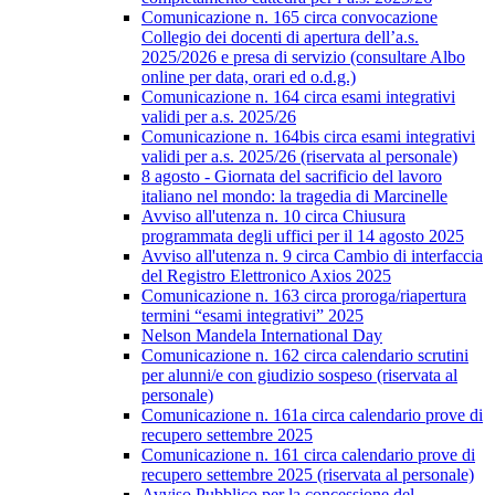
Comunicazione n. 165 circa convocazione
Collegio dei docenti di apertura dell’a.s.
2025/2026 e presa di servizio (consultare Albo
online per data, orari ed o.d.g.)
Comunicazione n. 164 circa esami integrativi
validi per a.s. 2025/26
Comunicazione n. 164bis circa esami integrativi
validi per a.s. 2025/26 (riservata al personale)
8 agosto - Giornata del sacrificio del lavoro
italiano nel mondo: la tragedia di Marcinelle
Avviso all'utenza n. 10 circa Chiusura
programmata degli uffici per il 14 agosto 2025
Avviso all'utenza n. 9 circa Cambio di interfaccia
del Registro Elettronico Axios 2025
Comunicazione n. 163 circa proroga/riapertura
termini “esami integrativi” 2025
Nelson Mandela International Day
Comunicazione n. 162 circa calendario scrutini
per alunni/e con giudizio sospeso (riservata al
personale)
Comunicazione n. 161a circa calendario prove di
recupero settembre 2025
Comunicazione n. 161 circa calendario prove di
recupero settembre 2025 (riservata al personale)
Avviso Pubblico per la concessione del