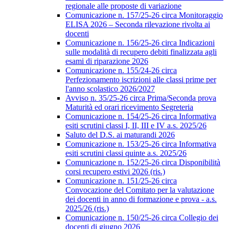
regionale alle proposte di variazione
Comunicazione n. 157/25-26 circa Monitoraggio
ELISA 2026 – Seconda rilevazione rivolta ai
docenti
Comunicazione n. 156/25-26 circa Indicazioni
sulle modalità di recupero debiti finalizzata agli
esami di riparazione 2026
Comunicazione n. 155/24-26 circa
Perfezionamento iscrizioni alle classi prime per
l'anno scolastico 2026/2027
Avviso n. 35/25-26 circa Prima/Seconda prova
Maturità ed orari ricevimento Segreteria
Comunicazione n. 154/25-26 circa Informativa
esiti scrutini classi I, II, III e IV a.s. 2025/26
Saluto del D.S. ai maturandi 2026
Comunicazione n. 153/25-26 circa Informativa
esiti scrutini classi quinte a.s. 2025/26
Comunicazione n. 152/25-26 circa Disponibilità
corsi recupero estivi 2026 (ris.)
Comunicazione n. 151/25-26 circa
Convocazione del Comitato per la valutazione
dei docenti in anno di formazione e prova - a.s.
2025/26 (ris.)
Comunicazione n. 150/25-26 circa Collegio dei
docenti di giugno 2026