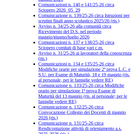
Comunicazioni n. 140 e 141/25-26 circa
Sciopero 2026_05_29
Comunicazione n. 139/25-26 circa Istruzioni per
scrutini finali anno scolastico 2025/26 (ris.)
Avviso n. 34/25-26 alla comunità circa
Ricevimento del D.S. nel periodo
maggio/giugno/luglio 2026
Comunicazioni n. 137 e 138/25-26 circa
Sciopero comitati di base vari c.m.
Avviso n. 31/25-26 ai lavoratori della conoscenza
(ris.)
Comunicazioni n. 134 e 135/25-26 circa
Modifiche orarie per simulazione 2ª prova L.C. e
S.U. per Esame di Maturità, 18 e 19 maggio (ris.
al personale, per le famiglie vedere RE)
Comunicazione n. 133/25-26 circa Modifiche
orario per simulazione 1ª prova Esame di
Maturità del 13 maggio (ris. al personale; per le
famiglie vedere RE)
Comunicazione n. 132/25-26 circa
Convocazione Collegio dei Docenti di maggio
2026 (ris.)
Comunicazione n. 131/25-26 circa
Rendicontazione attività di orientamento a.s.
2025-2026 (ris.)