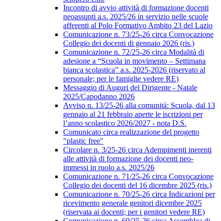
Incontro di avvio attività di formazione docenti
neoassunti a.s. 2025/26 in servizio nelle scuole
afferenti al Polo Formativo Ambito 23 del Lazio
Comunicazione n. 73/25-26 circa Convocazione
Collegio dei docenti di gennaio 2026 (ris.)
Comunicazione n. 72/25-26 circa Modalità di
adesione a “Scuola in movimento – Settimana
bianca scolastica” a.s. 2025-2026 (riservato al
personale; per le famiglie vedere RE)
Messaggio di Auguri del Dirigente - Natale
2025/Capodanno 2026
Avviso n. 13/25-26 alla comunità: Scuola, dal 13
gennaio al 21 febbraio aperte le iscrizioni per
l’anno scolastico 2026/2027 - nota D.S.
Comunicato circa realizzazione del progetto
"plastic free"
Circolare n. 3/25-26 circa Adempimenti inerenti
alle attività di formazione dei docenti neo-
immessi in ruolo a.s. 2025/26
Comunicazione n. 71/25-26 circa Convocazione
Collegio dei docenti del 16 dicembre 2025 (ris.)
Comunicazione n. 70/25-26 circa Indicazioni per
ricevimento generale genitori dicembre 2025
(riservata ai docenti; per i genitori vedere RE)
Comunicazione n. 69/25-26 circa Assemblea di