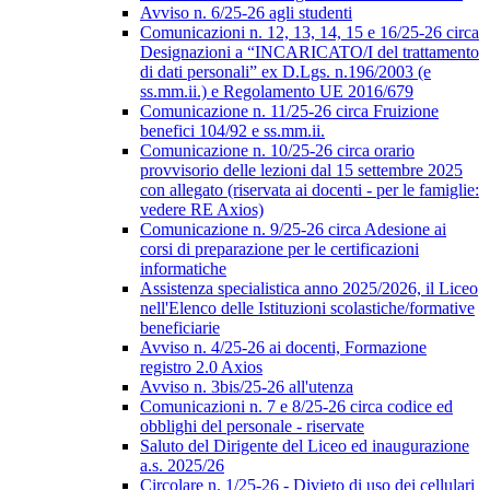
Avviso n. 6/25-26 agli studenti
Comunicazioni n. 12, 13, 14, 15 e 16/25-26 circa
Designazioni a “INCARICATO/I del trattamento
di dati personali” ex D.Lgs. n.196/2003 (e
ss.mm.ii.) e Regolamento UE 2016/679
Comunicazione n. 11/25-26 circa Fruizione
benefici 104/92 e ss.mm.ii.
Comunicazione n. 10/25-26 circa orario
provvisorio delle lezioni dal 15 settembre 2025
con allegato (riservata ai docenti - per le famiglie:
vedere RE Axios)
Comunicazione n. 9/25-26 circa Adesione ai
corsi di preparazione per le certificazioni
informatiche
Assistenza specialistica anno 2025/2026, il Liceo
nell'Elenco delle Istituzioni scolastiche/formative
beneficiarie
Avviso n. 4/25-26 ai docenti, Formazione
registro 2.0 Axios
Avviso n. 3bis/25-26 all'utenza
Comunicazioni n. 7 e 8/25-26 circa codice ed
obblighi del personale - riservate
Saluto del Dirigente del Liceo ed inaugurazione
a.s. 2025/26
Circolare n. 1/25-26 - Divieto di uso dei cellulari