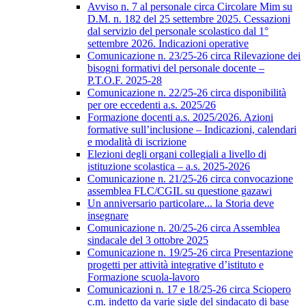
Avviso n. 7 al personale circa Circolare Mim su
D.M. n. 182 del 25 settembre 2025. Cessazioni
dal servizio del personale scolastico dal 1°
settembre 2026. Indicazioni operative
Comunicazione n. 23/25-26 circa Rilevazione dei
bisogni formativi del personale docente –
P.T.O.F. 2025-28
Comunicazione n. 22/25-26 circa disponibilità
per ore eccedenti a.s. 2025/26
Formazione docenti a.s. 2025/2026. Azioni
formative sull’inclusione – Indicazioni, calendari
e modalità di iscrizione
Elezioni degli organi collegiali a livello di
istituzione scolastica – a.s. 2025-2026
Comunicazione n. 21/25-26 circa convocazione
assemblea FLC/CGIL su questione gazawi
Un anniversario particolare... la Storia deve
insegnare
Comunicazione n. 20/25-26 circa Assemblea
sindacale del 3 ottobre 2025
Comunicazione n. 19/25-26 circa Presentazione
progetti per attività integrative d’istituto e
Formazione scuola-lavoro
Comunicazioni n. 17 e 18/25-26 circa Sciopero
c.m. indetto da varie sigle del sindacato di base