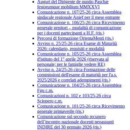
Auguri del Dirigente de nuntio Paschæ
festorumque mobilium MMXXVI
Comunicazione n. 107/25-26 circa Assemblea
sindacale regionale Anief per il mese entrante
Comunicazione n. 106/25-26 circa Ricevimento
generale genitori – modalità di comunicazione
per i docenti partecipanti a H.F. (ris.)
Percorsi di formazione OrientaMenti (ris.)
Avviso n. 25/25-26 circa Esame di Maturità
2026: calendario, requisiti e modalità
Comunicazione n. 105/25-26 circa Assemblea
d'istituto del 1° aprile 2026 (riservata al
personale; per le famiglie vedere RE)
Avviso n. 24/25-26 circa Formazione delle
commissioni dell'esame di maturità per l'a.s.
2025/2026 e correlati adempimenti (ris.)
Comunicazione n. 104/25-26 circa Assemblea
Fgu c.m.
Comunicazioni n. 102 e 103/25-26 circa
Sciopero c.m.
Comunicazione n. 101/25-26 circa Ricevimento
generale primaverile (ris.)
Comunicazione sul secondo recupero
dell’incontro nazionale docenti neoassunti
INDIRE del 30 gennaio 2026 (ris.)