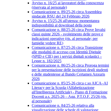
Avviso n. 16/25 ai lavoratori della conoscenza
(riservata al personale)
Comunicazione n. 89/25-26 circa Assemblea
sindacale RSU del 24 Febbraio 2026
Avviso n. 15/25-26 all'utenza: momentanea
indisponibilità al download della posta
Comunicazione n. 88/25-26 circa Prove Invalsi
classi quinte 2026 - svolgimento delle prove e
indicazioni operative (ris. al personale; per
famiglie vedere RE)
Comunicazione n. 87/25-26 circa Transizione
alle modalità di accesso con Identità Digitale
(SPID e CIE) per i servizi digitali scolastici –
Legge n. 182/2025
Comunicazione n. 86/25-26 circa Proroga termini
per la presentazione delle iscrizioni degli studenti
e delle studentesse al Bando Certamen Anxuris
2026
Comunicazione n. 85/25-26 circa c.so AICA–AI
Literacy per la Scuola (Alfabetizzazione
all'Intelligenza Artificiale) - Piano di Formazione
Docenti a.s. 2025-26 – Agg. P.T.O.F. 25/26 (ris.
al personale)
Comunicazione n. 84/25-26 relativa alla
visualizzazione delle schede di valutazione