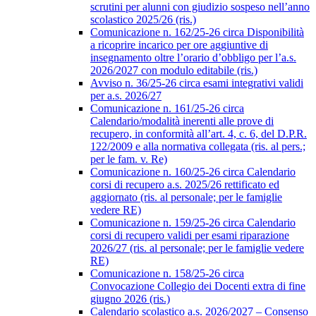
scrutini per alunni con giudizio sospeso nell’anno
scolastico 2025/26 (ris.)
Comunicazione n. 162/25-26 circa Disponibilità
a ricoprire incarico per ore aggiuntive di
insegnamento oltre l’orario d’obbligo per l’a.s.
2026/2027 con modulo editabile (ris.)
Avviso n. 36/25-26 circa esami integrativi validi
per a.s. 2026/27
Comunicazione n. 161/25-26 circa
Calendario/modalità inerenti alle prove di
recupero, in conformità all’art. 4, c. 6, del D.P.R.
122/2009 e alla normativa collegata (ris. al pers.;
per le fam. v. Re)
Comunicazione n. 160/25-26 circa Calendario
corsi di recupero a.s. 2025/26 rettificato ed
aggiornato (ris. al personale; per le famiglie
vedere RE)
Comunicazione n. 159/25-26 circa Calendario
corsi di recupero validi per esami riparazione
2026/27 (ris. al personale; per le famiglie vedere
RE)
Comunicazione n. 158/25-26 circa
Convocazione Collegio dei Docenti extra di fine
giugno 2026 (ris.)
Calendario scolastico a.s. 2026/2027 – Consenso