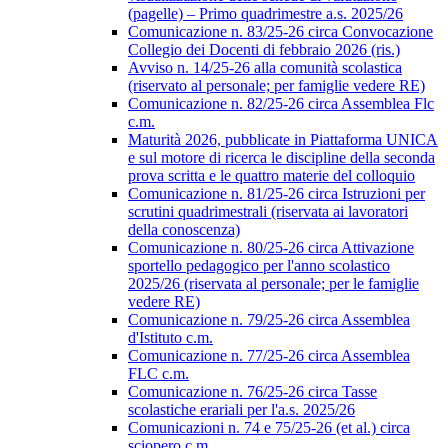
(pagelle) – Primo quadrimestre a.s. 2025/26
Comunicazione n. 83/25-26 circa Convocazione
Collegio dei Docenti di febbraio 2026 (ris.)
Avviso n. 14/25-26 alla comunità scolastica
(riservato al personale; per famiglie vedere RE)
Comunicazione n. 82/25-26 circa Assemblea Flc
c.m.
Maturità 2026, pubblicate in Piattaforma UNICA
e sul motore di ricerca le discipline della seconda
prova scritta e le quattro materie del colloquio
Comunicazione n. 81/25-26 circa Istruzioni per
scrutini quadrimestrali (riservata ai lavoratori
della conoscenza)
Comunicazione n. 80/25-26 circa Attivazione
sportello pedagogico per l'anno scolastico
2025/26 (riservata al personale; per le famiglie
vedere RE)
Comunicazione n. 79/25-26 circa Assemblea
d'Istituto c.m.
Comunicazione n. 77/25-26 circa Assemblea
FLC c.m.
Comunicazione n. 76/25-26 circa Tasse
scolastiche erariali per l'a.s. 2025/26
Comunicazioni n. 74 e 75/25-26 (et al.) circa
sciopero c.m.