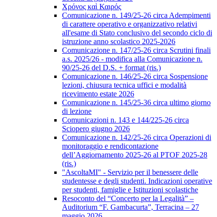
Χρόνος καὶ Καιρός
Comunicazione n. 149/25-26 circa Adempimenti
di carattere operativo e organizzativo relativi
all'esame di Stato conclusivo del secondo ciclo di
istruzione anno scolastico 2025-2026
Comunicazione n. 147/25-26 circa Scrutini finali
a.s. 2025/26 - modifica alla Comunicazione n.
90/25-26 del D.S. + format (ris.)
Comunicazione n. 146/25-26 circa Sospensione
lezioni, chiusura tecnica uffici e modalità
ricevimento estate 2026
Comunicazione n. 145/25-36 circa ultimo giorno
di lezione
Comunicazioni n. 143 e 144/225-26 circa
Sciopero giugno 2026
Comunicazione n. 142/25-26 circa Operazioni di
monitoraggio e rendicontazione
dell’Aggiornamento 2025-26 al PTOF 2025-28
(ris.)
"AscoltaMI" - Servizio per il benessere delle
studentesse e degli studenti. Indicazioni operative
per studenti, famiglie e Istituzioni scolastiche
Resoconto del “Concerto per la Legalità” –
Auditorium “F. Gambacurta”, Terracina – 27
maggio 2026