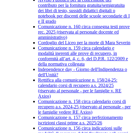
contributo per la fornitura gratuita/semigratuita
dei libri di testo, sussidi didattici digitali o
notebook per discenti delle scuole secondarie di I
e II grado
Comunicazione n. 160 circa consegna testi prove
rec. 2025 (riservata al personale docente ed
amministrativo)
Cordoglio del Liceo per la morte di Mara Severin
Comunicazione n. 159 circa calendario e
modalità inerenti alle prove di recupero, in
conformità all’art. 4, c. 6, del D.P.R. 122/2009 e
della normativa collegata
Independence day - Giorno dell'Indipendenza o
dell'Unità?
Rettifica alla comunicazione n. 158/24-25:
calendario corsi di recupero a.s. 2024/25
(riservato al personale - per le famiglie v. RE
Axios)
Comunicazione n. 158 circa calendario corsi di
recupero a.s. 2024-25 (riservato al personale - per
le famiglie vedere RE Axios)
Comunicazione n. 157 circa perfezionamento
iscrizioni classi prime a.s. 2025/26
Comunicazione n. 156 circa indicazioni sulle