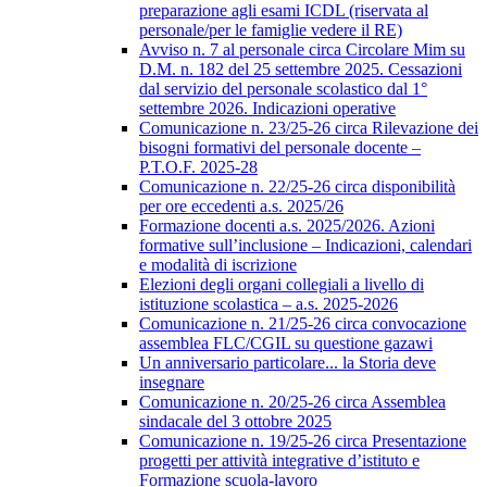
preparazione agli esami ICDL (riservata al
personale/per le famiglie vedere il RE)
Avviso n. 7 al personale circa Circolare Mim su
D.M. n. 182 del 25 settembre 2025. Cessazioni
dal servizio del personale scolastico dal 1°
settembre 2026. Indicazioni operative
Comunicazione n. 23/25-26 circa Rilevazione dei
bisogni formativi del personale docente –
P.T.O.F. 2025-28
Comunicazione n. 22/25-26 circa disponibilità
per ore eccedenti a.s. 2025/26
Formazione docenti a.s. 2025/2026. Azioni
formative sull’inclusione – Indicazioni, calendari
e modalità di iscrizione
Elezioni degli organi collegiali a livello di
istituzione scolastica – a.s. 2025-2026
Comunicazione n. 21/25-26 circa convocazione
assemblea FLC/CGIL su questione gazawi
Un anniversario particolare... la Storia deve
insegnare
Comunicazione n. 20/25-26 circa Assemblea
sindacale del 3 ottobre 2025
Comunicazione n. 19/25-26 circa Presentazione
progetti per attività integrative d’istituto e
Formazione scuola-lavoro