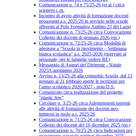
Comunicazioni n. 74 e 75/25-26 (et al.) circa
sciopero c.m.
Incontro di avvio attività di formazione docenti
neoassunti a.s. 2025/26 in servizio nelle scuole
afferenti al Polo Formativo Ambito 23 del Lazio
Comunicazione n. 73/25-26 circa Convocazione
Collegio dei docenti di gennaio 2026 (ris.)
Comunicazione n. 72/25-26 circa Modalità di
adesione a “Scuola in movimento – Settimana
bianca scolastica” a.s. 2025-2026 (riservato al
personale; per le famiglie vedere RE)
Messaggio di Auguri del Dirigente - Natale
2025/Capodanno 2026
Avviso n. 13/25-26 alla comunità: Scuola, dal 13
gennaio al 21 febbraio aperte le iscrizioni per
l’anno scolastico 2026/2027 - nota D.S.
Comunicato circa realizzazione del progetto
"plastic free"
Circolare n. 3/25-26 circa Adempimenti inerenti
alle attività di formazione dei docenti neo-
immessi in ruolo a.s. 2025/26
Comunicazione n. 71/25-26 circa Convocazione
Collegio dei docenti del 16 dicembre 2025 (ris.)
Comunicazione n. 70/25-26 circa Indicazioni per
ricevimento generale genitori dicembre 2025