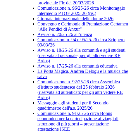
provinciale Flc del 20/03/2026
Comunicazione n. 96/25-26 circa Monitoraggio
intermedio PTOF 2025-26 (ris.)
Giornata internazionale delle donne 2026
Convegno e Cerimonia di Premiazione Certamen
"Alle Pendici di Anxur"
Avviso n. 20/25-26 all’utenza
Comunicazioni n. 94 e 95/25-26 circa Sciopero
09/03/'26
Avviso n. 18/25-26 alla comunità e agli studenti
(riservata al personale; per gli altri vedere RE
Axios)
Avviso n. 17/25-26 alla comunità educativa
La Porta Magica, Andrea Delogu e la musica che
salva
Comunicazione n. 92/25-26 circa Assemblea
d'istituto studentesca del 25 febbraio 2026
(riservata ad autenticati; per gli altri vedere RE
Axios)
Messaggio agli studenti per il Secondo
quadrimestre dell'a.s. 2025/26
Comunicazione n. 91/25-26 circa Bonus
economico per la partecipazione ai viaggi di
istruzione di più giorni – presentazione
attestazione ISEE