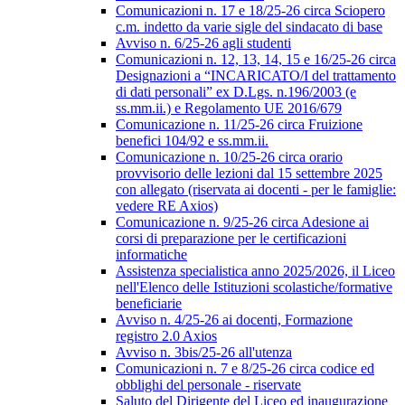
Comunicazioni n. 17 e 18/25-26 circa Sciopero
c.m. indetto da varie sigle del sindacato di base
Avviso n. 6/25-26 agli studenti
Comunicazioni n. 12, 13, 14, 15 e 16/25-26 circa
Designazioni a “INCARICATO/I del trattamento
di dati personali” ex D.Lgs. n.196/2003 (e
ss.mm.ii.) e Regolamento UE 2016/679
Comunicazione n. 11/25-26 circa Fruizione
benefici 104/92 e ss.mm.ii.
Comunicazione n. 10/25-26 circa orario
provvisorio delle lezioni dal 15 settembre 2025
con allegato (riservata ai docenti - per le famiglie:
vedere RE Axios)
Comunicazione n. 9/25-26 circa Adesione ai
corsi di preparazione per le certificazioni
informatiche
Assistenza specialistica anno 2025/2026, il Liceo
nell'Elenco delle Istituzioni scolastiche/formative
beneficiarie
Avviso n. 4/25-26 ai docenti, Formazione
registro 2.0 Axios
Avviso n. 3bis/25-26 all'utenza
Comunicazioni n. 7 e 8/25-26 circa codice ed
obblighi del personale - riservate
Saluto del Dirigente del Liceo ed inaugurazione