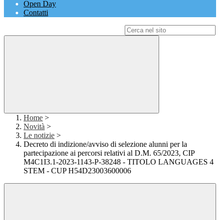
Open Day
Contatti
Campo di ricerca per le pagine del sito
Home
>
Novità
>
Le notizie
>
Decreto di indizione/avviso di selezione alunni per la
partecipazione ai percorsi relativi al D.M. 65/2023, CIP
M4C1I3.1-2023-1143-P-38248 - TITOLO LANGUAGES 4
STEM - CUP H54D23003600006