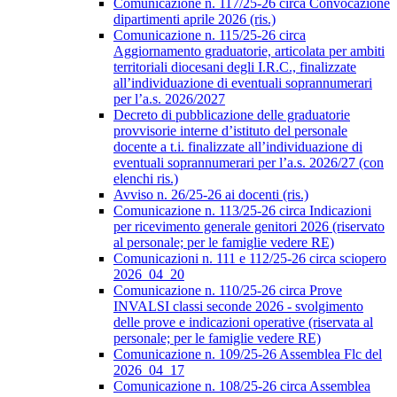
Comunicazione n. 117/25-26 circa Convocazione
dipartimenti aprile 2026 (ris.)
Comunicazione n. 115/25-26 circa
Aggiornamento graduatorie, articolata per ambiti
territoriali diocesani degli I.R.C., finalizzate
all’individuazione di eventuali soprannumerari
per l’a.s. 2026/2027
Decreto di pubblicazione delle graduatorie
provvisorie interne d’istituto del personale
docente a t.i. finalizzate all’individuazione di
eventuali soprannumerari per l’a.s. 2026/27 (con
elenchi ris.)
Avviso n. 26/25-26 ai docenti (ris.)
Comunicazione n. 113/25-26 circa Indicazioni
per ricevimento generale genitori 2026 (riservato
al personale; per le famiglie vedere RE)
Comunicazioni n. 111 e 112/25-26 circa sciopero
2026_04_20
Comunicazione n. 110/25-26 circa Prove
INVALSI classi seconde 2026 - svolgimento
delle prove e indicazioni operative (riservata al
personale; per le famiglie vedere RE)
Comunicazione n. 109/25-26 Assemblea Flc del
2026_04_17
Comunicazione n. 108/25-26 circa Assemblea