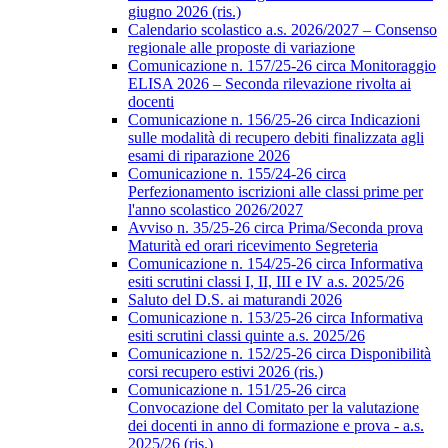
giugno 2026 (ris.)
Calendario scolastico a.s. 2026/2027 – Consenso
regionale alle proposte di variazione
Comunicazione n. 157/25-26 circa Monitoraggio
ELISA 2026 – Seconda rilevazione rivolta ai
docenti
Comunicazione n. 156/25-26 circa Indicazioni
sulle modalità di recupero debiti finalizzata agli
esami di riparazione 2026
Comunicazione n. 155/24-26 circa
Perfezionamento iscrizioni alle classi prime per
l'anno scolastico 2026/2027
Avviso n. 35/25-26 circa Prima/Seconda prova
Maturità ed orari ricevimento Segreteria
Comunicazione n. 154/25-26 circa Informativa
esiti scrutini classi I, II, III e IV a.s. 2025/26
Saluto del D.S. ai maturandi 2026
Comunicazione n. 153/25-26 circa Informativa
esiti scrutini classi quinte a.s. 2025/26
Comunicazione n. 152/25-26 circa Disponibilità
corsi recupero estivi 2026 (ris.)
Comunicazione n. 151/25-26 circa
Convocazione del Comitato per la valutazione
dei docenti in anno di formazione e prova - a.s.
2025/26 (ris.)