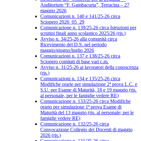
Auditorium “F. Gambacurta”, Terracina – 27
maggio 2026
Comunicazioni n. 140 e 141/25-26 circa
Sciopero 2026_05_29
Comunicazione n. 139/25-26 circa Istruzioni per
scrutini finali anno scolastico 2025/26 (ris.)
Avviso n. 34/25-26 alla comunità circa
Ricevimento del D.S. nel periodo
maggio/giugno/luglio 2026
Comunicazioni n. 137 e 138/25-26 circa
Sciopero comitati di base vari c.m.
Avviso n. 31/25-26 ai lavoratori della conoscenza
(ris.)
Comunicazioni n. 134 e 135/25-26 circa
Modifiche orarie per simulazione 2ª prova L.C. e
S.U. per Esame di Maturità, 18 e 19 maggio (ris.
al personale, per le famiglie vedere RE)
Comunicazione n. 133/25-26 circa Modifiche
orario per simulazione 1ª prova Esame di
Maturità del 13 maggio (ris. al personale; per le
famiglie vedere RE)
Comunicazione n. 132/25-26 circa
Convocazione Collegio dei Docenti di maggio
2026 (ris.)
Comunicazione n. 131/25-26 circa