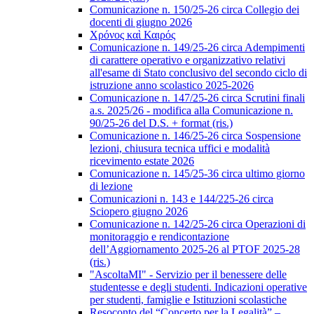
Comunicazione n. 150/25-26 circa Collegio dei
docenti di giugno 2026
Χρόνος καὶ Καιρός
Comunicazione n. 149/25-26 circa Adempimenti
di carattere operativo e organizzativo relativi
all'esame di Stato conclusivo del secondo ciclo di
istruzione anno scolastico 2025-2026
Comunicazione n. 147/25-26 circa Scrutini finali
a.s. 2025/26 - modifica alla Comunicazione n.
90/25-26 del D.S. + format (ris.)
Comunicazione n. 146/25-26 circa Sospensione
lezioni, chiusura tecnica uffici e modalità
ricevimento estate 2026
Comunicazione n. 145/25-36 circa ultimo giorno
di lezione
Comunicazioni n. 143 e 144/225-26 circa
Sciopero giugno 2026
Comunicazione n. 142/25-26 circa Operazioni di
monitoraggio e rendicontazione
dell’Aggiornamento 2025-26 al PTOF 2025-28
(ris.)
"AscoltaMI" - Servizio per il benessere delle
studentesse e degli studenti. Indicazioni operative
per studenti, famiglie e Istituzioni scolastiche
Resoconto del “Concerto per la Legalità” –