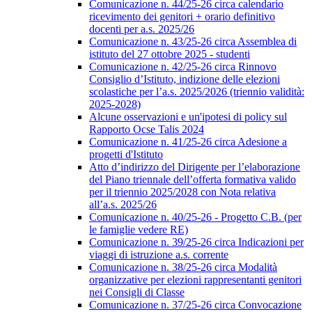
Comunicazione n. 44/25-26 circa calendario
ricevimento dei genitori + orario definitivo
docenti per a.s. 2025/26
Comunicazione n. 43/25-26 circa Assemblea di
istituto del 27 ottobre 2025 - studenti
Comunicazione n. 42/25-26 circa Rinnovo
Consiglio d’Istituto, indizione delle elezioni
scolastiche per l’a.s. 2025/2026 (triennio validità:
2025-2028)
Alcune osservazioni e un'ipotesi di policy sul
Rapporto Ocse Talis 2024
Comunicazione n. 41/25-26 circa Adesione a
progetti d'Istituto
Atto d’indirizzo del Dirigente per l’elaborazione
del Piano triennale dell’offerta formativa valido
per il triennio 2025/2028 con Nota relativa
all’a.s. 2025/26
Comunicazione n. 40/25-26 - Progetto C.B. (per
le famiglie vedere RE)
Comunicazione n. 39/25-26 circa Indicazioni per
viaggi di istruzione a.s. corrente
Comunicazione n. 38/25-26 circa Modalità
organizzative per elezioni rappresentanti genitori
nei Consigli di Classe
Comunicazione n. 37/25-26 circa Convocazione