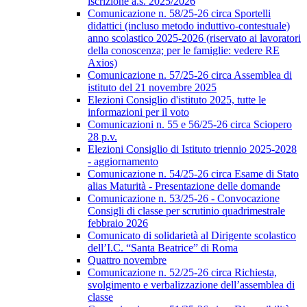
iscrizione a.s. 2025/2026
Comunicazione n. 58/25-26 circa Sportelli
didattici (incluso metodo induttivo-contestuale)
anno scolastico 2025-2026 (riservato ai lavoratori
della conoscenza; per le famiglie: vedere RE
Axios)
Comunicazione n. 57/25-26 circa Assemblea di
istituto del 21 novembre 2025
Elezioni Consiglio d'istituto 2025, tutte le
informazioni per il voto
Comunicazioni n. 55 e 56/25-26 circa Sciopero
28 p.v.
Elezioni Consiglio di Istituto triennio 2025-2028
- aggiornamento
Comunicazione n. 54/25-26 circa Esame di Stato
alias Maturità - Presentazione delle domande
Comunicazione n. 53/25-26 - Convocazione
Consigli di classe per scrutinio quadrimestrale
febbraio 2026
Comunicato di solidarietà al Dirigente scolastico
dell’I.C. “Santa Beatrice” di Roma
Quattro novembre
Comunicazione n. 52/25-26 circa Richiesta,
svolgimento e verbalizzazione dell’assemblea di
classe