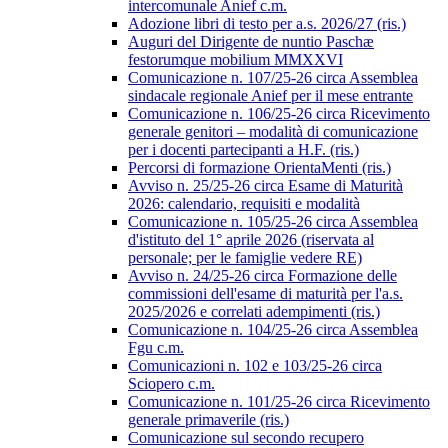
intercomunale Anief c.m.
Adozione libri di testo per a.s. 2026/27 (ris.)
Auguri del Dirigente de nuntio Paschæ
festorumque mobilium MMXXVI
Comunicazione n. 107/25-26 circa Assemblea
sindacale regionale Anief per il mese entrante
Comunicazione n. 106/25-26 circa Ricevimento
generale genitori – modalità di comunicazione
per i docenti partecipanti a H.F. (ris.)
Percorsi di formazione OrientaMenti (ris.)
Avviso n. 25/25-26 circa Esame di Maturità
2026: calendario, requisiti e modalità
Comunicazione n. 105/25-26 circa Assemblea
d'istituto del 1° aprile 2026 (riservata al
personale; per le famiglie vedere RE)
Avviso n. 24/25-26 circa Formazione delle
commissioni dell'esame di maturità per l'a.s.
2025/2026 e correlati adempimenti (ris.)
Comunicazione n. 104/25-26 circa Assemblea
Fgu c.m.
Comunicazioni n. 102 e 103/25-26 circa
Sciopero c.m.
Comunicazione n. 101/25-26 circa Ricevimento
generale primaverile (ris.)
Comunicazione sul secondo recupero