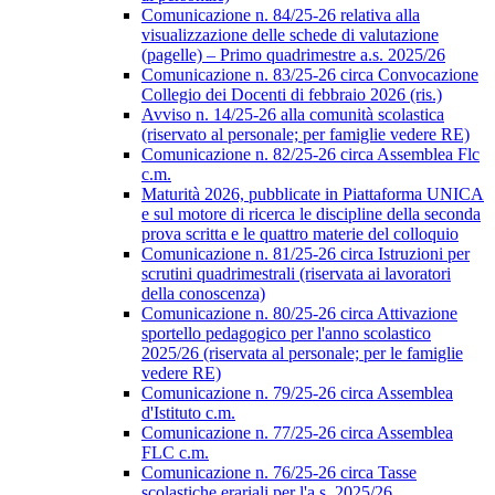
Comunicazione n. 84/25-26 relativa alla
visualizzazione delle schede di valutazione
(pagelle) – Primo quadrimestre a.s. 2025/26
Comunicazione n. 83/25-26 circa Convocazione
Collegio dei Docenti di febbraio 2026 (ris.)
Avviso n. 14/25-26 alla comunità scolastica
(riservato al personale; per famiglie vedere RE)
Comunicazione n. 82/25-26 circa Assemblea Flc
c.m.
Maturità 2026, pubblicate in Piattaforma UNICA
e sul motore di ricerca le discipline della seconda
prova scritta e le quattro materie del colloquio
Comunicazione n. 81/25-26 circa Istruzioni per
scrutini quadrimestrali (riservata ai lavoratori
della conoscenza)
Comunicazione n. 80/25-26 circa Attivazione
sportello pedagogico per l'anno scolastico
2025/26 (riservata al personale; per le famiglie
vedere RE)
Comunicazione n. 79/25-26 circa Assemblea
d'Istituto c.m.
Comunicazione n. 77/25-26 circa Assemblea
FLC c.m.
Comunicazione n. 76/25-26 circa Tasse
scolastiche erariali per l'a.s. 2025/26