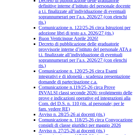
Decreto di pubblicazione delle graduatorie
definitive interne d’istituto del personale docente
a t.i. finalizzate all’individuazione di eventuali
soprannumerari per l’a.s. 2026/27 (con elenchi
ris.)
Comunicazione n. 122/25-26 circa Istruzioni per
adozione libri di testo a.s. 2026/27 (ris.)
Buon Venticinque Aprile 2026!
Decreto di pubblicazione delle graduatorie
provvisorie interne d’istituto del personale ATA a
t.i. finalizzate all’individuazione di eventuali
soprannumerari per l’a.s. 2026/27 (con elenchi
ris.)
Comunicazione n. 120/25-26 circa Esami
integrativi e di idoneità - scadenza presentazione
domande di partecipazione c.a.
Comunicazione n.119/25-26 circa Prove
INVALSI classi seconde 2026: svolgimento delle
prove e indicazioni operative ed integrazioni alla
Com. del D.S. n. 110 (ris. al personale; per le
fam. vedere RE)
Avviso n. 28/25-26 ai docenti (ris.)
Comunicazione n. 118/25-26 circa Convocazione
consigli di classe giuridici per maggio 2026
Avviso n. 27/25-26 ai docenti (ris.)