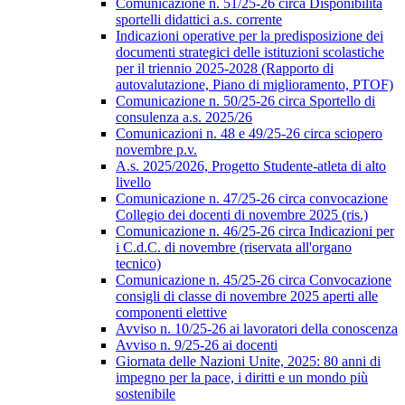
Comunicazione n. 51/25-26 circa Disponibilità
sportelli didattici a.s. corrente
Indicazioni operative per la predisposizione dei
documenti strategici delle istituzioni scolastiche
per il triennio 2025-2028 (Rapporto di
autovalutazione, Piano di miglioramento, PTOF)
Comunicazione n. 50/25-26 circa Sportello di
consulenza a.s. 2025/26
Comunicazioni n. 48 e 49/25-26 circa sciopero
novembre p.v.
A.s. 2025/2026, Progetto Studente-atleta di alto
livello
Comunicazione n. 47/25-26 circa convocazione
Collegio dei docenti di novembre 2025 (ris.)
Comunicazione n. 46/25-26 circa Indicazioni per
i C.d.C. di novembre (riservata all'organo
tecnico)
Comunicazione n. 45/25-26 circa Convocazione
consigli di classe di novembre 2025 aperti alle
componenti elettive
Avviso n. 10/25-26 ai lavoratori della conoscenza
Avviso n. 9/25-26 ai docenti
Giornata delle Nazioni Unite, 2025: 80 anni di
impegno per la pace, i diritti e un mondo più
sostenibile