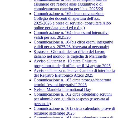
assumere ore residue alias aggiuntive o di
completamento cattedra per l’a.s. 2025/26
Comunicazione n. 165 circa convocazione
Collegio dei docenti di apertura dell’a.s.
2025/2026 e presa di servizio (consultare Albo
online per data, orari ed o.d.g.)
Comunicazione n. 164 circa esami integrativi
validi per a.s. 2025/26
Comunicazione n. 164bis circa esami integrativi
validi per a.s. 2025/26 (riservata al personale)
8 agosto - Giornata del sacrificio del lavoro
italiano nel mondo: la tragedia di Marcinelle
Avviso all'utenza n. 10 circa Chiusura
programmata degli uffici per il 14 agosto 2025
Avviso all'utenza n. 9 circa Cambio di interfaccia
del Registro Elettronico Axios 2025
Comunicazione n. 163 circa proroga/riapertura
termini “esami integrativi” 2025
Nelson Mandela International Day
Comunicazione n. 162 circa calendario scrutini
per alunni/e con giudizio sospeso (riservata al
personale)
Comunicazione n. 161a circa calendario prove di
recupero settembre 2025
Comunicazione n. 161 circa calendario prove di