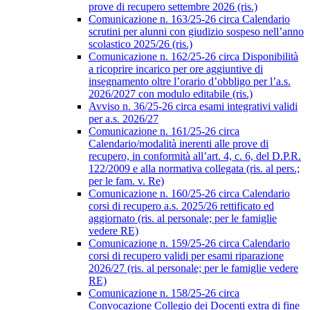
prove di recupero settembre 2026 (ris.)
Comunicazione n. 163/25-26 circa Calendario
scrutini per alunni con giudizio sospeso nell’anno
scolastico 2025/26 (ris.)
Comunicazione n. 162/25-26 circa Disponibilità
a ricoprire incarico per ore aggiuntive di
insegnamento oltre l’orario d’obbligo per l’a.s.
2026/2027 con modulo editabile (ris.)
Avviso n. 36/25-26 circa esami integrativi validi
per a.s. 2026/27
Comunicazione n. 161/25-26 circa
Calendario/modalità inerenti alle prove di
recupero, in conformità all’art. 4, c. 6, del D.P.R.
122/2009 e alla normativa collegata (ris. al pers.;
per le fam. v. Re)
Comunicazione n. 160/25-26 circa Calendario
corsi di recupero a.s. 2025/26 rettificato ed
aggiornato (ris. al personale; per le famiglie
vedere RE)
Comunicazione n. 159/25-26 circa Calendario
corsi di recupero validi per esami riparazione
2026/27 (ris. al personale; per le famiglie vedere
RE)
Comunicazione n. 158/25-26 circa
Convocazione Collegio dei Docenti extra di fine