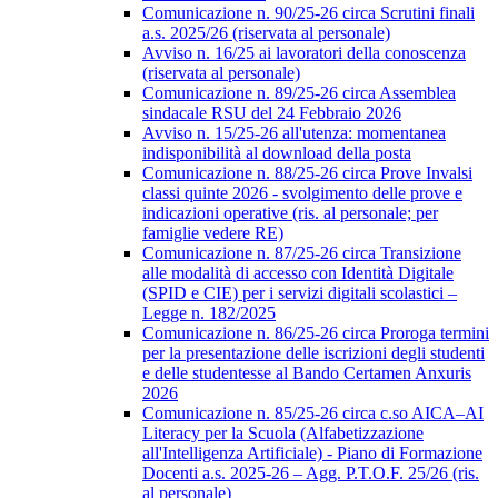
Comunicazione n. 90/25-26 circa Scrutini finali
a.s. 2025/26 (riservata al personale)
Avviso n. 16/25 ai lavoratori della conoscenza
(riservata al personale)
Comunicazione n. 89/25-26 circa Assemblea
sindacale RSU del 24 Febbraio 2026
Avviso n. 15/25-26 all'utenza: momentanea
indisponibilità al download della posta
Comunicazione n. 88/25-26 circa Prove Invalsi
classi quinte 2026 - svolgimento delle prove e
indicazioni operative (ris. al personale; per
famiglie vedere RE)
Comunicazione n. 87/25-26 circa Transizione
alle modalità di accesso con Identità Digitale
(SPID e CIE) per i servizi digitali scolastici –
Legge n. 182/2025
Comunicazione n. 86/25-26 circa Proroga termini
per la presentazione delle iscrizioni degli studenti
e delle studentesse al Bando Certamen Anxuris
2026
Comunicazione n. 85/25-26 circa c.so AICA–AI
Literacy per la Scuola (Alfabetizzazione
all'Intelligenza Artificiale) - Piano di Formazione
Docenti a.s. 2025-26 – Agg. P.T.O.F. 25/26 (ris.
al personale)