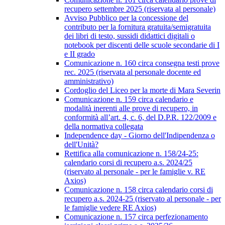
recupero settembre 2025 (riservata al personale)
Avviso Pubblico per la concessione del
contributo per la fornitura gratuita/semigratuita
dei libri di testo, sussidi didattici digitali o
notebook per discenti delle scuole secondarie di I
e II grado
Comunicazione n. 160 circa consegna testi prove
rec. 2025 (riservata al personale docente ed
amministrativo)
Cordoglio del Liceo per la morte di Mara Severin
Comunicazione n. 159 circa calendario e
modalità inerenti alle prove di recupero, in
conformità all’art. 4, c. 6, del D.P.R. 122/2009 e
della normativa collegata
Independence day - Giorno dell'Indipendenza o
dell'Unità?
Rettifica alla comunicazione n. 158/24-25:
calendario corsi di recupero a.s. 2024/25
(riservato al personale - per le famiglie v. RE
Axios)
Comunicazione n. 158 circa calendario corsi di
recupero a.s. 2024-25 (riservato al personale - per
le famiglie vedere RE Axios)
Comunicazione n. 157 circa perfezionamento