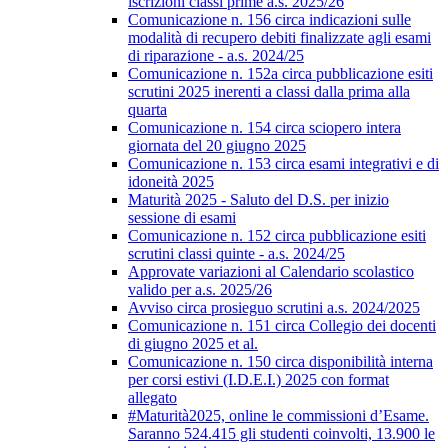
iscrizioni classi prime a.s. 2025/26
Comunicazione n. 156 circa indicazioni sulle
modalità di recupero debiti finalizzate agli esami
di riparazione - a.s. 2024/25
Comunicazione n. 152a circa pubblicazione esiti
scrutini 2025 inerenti a classi dalla prima alla
quarta
Comunicazione n. 154 circa sciopero intera
giornata del 20 giugno 2025
Comunicazione n. 153 circa esami integrativi e di
idoneità 2025
Maturità 2025 - Saluto del D.S. per inizio
sessione di esami
Comunicazione n. 152 circa pubblicazione esiti
scrutini classi quinte - a.s. 2024/25
Approvate variazioni al Calendario scolastico
valido per a.s. 2025/26
Avviso circa prosieguo scrutini a.s. 2024/2025
Comunicazione n. 151 circa Collegio dei docenti
di giugno 2025 et al.
Comunicazione n. 150 circa disponibilità interna
per corsi estivi (I.D.E.I.) 2025 con format
allegato
#Maturità2025, online le commissioni d’Esame.
Saranno 524.415 gli studenti coinvolti, 13.900 le