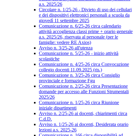
a.s. 2025/26
Circolare n. 1/25-26 - Divieto di uso dei cellulari
e dei dispositivi elettronici personali a scuola da
giovedì 11 settembre 2025
Comunicazione n. 6/25-26 circa calendario
attività accoglienza classi prime + orario generale
a.s. 2025/26, riservata al personale (per le
famiglie: vedere RE Axios)
Avviso n. 3/25-26 all'utenza
Comunicazione n. 5/25-26 - inizio attività
scolastiche
Comunicazione n. 4/25-26 circa Convocazione
collegio docenti 11.09.2025 (ris.)
Comunicazione n. 3/25-26 circa Consiglio
provinciale e formazione Fgu
Comunicazione n. 2/25-26 circa Presentazione
domande per accesso alle Funzioni Strumentali
2025/26
Comunicazione n. 1/25-26 circa Riunione
iniziale dipartimenti
Avviso n. 2/25-26 ai docenti, chiarimenti circa
C.d.D.
Avviso n. 1/25-26 ai docenti, Desiderata orario
lezioni a.s. 2025-26
Comunicazione n. 166 circa disponibilità ad