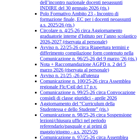
dell’incontro nazionale docenti neoassunti
INDIRE del 30 gennaio 2026 (ris.)
Polo Formativo Ambito 23 - Incontro di
formazione finale, EC per i docenti neoassunti
a.s. 2025/26 (ris.)
Circolare n. 4/25-26 circa Aggiornamento
graduatorie interne d'Istituto per l’anno scolastico
2026-2027 (riservata al personale)
Avviso n. 22/25-26 circa Riapertura termini e
differimento compilazione form contenuto nella
Comunicazione n. 96/25-26 del 9 marzo '26 (ris.)
Nota + Raccomandazione AGPD n. 2 del 5
marzo 2026 (riservata al personale)
Avviso n. 21/25 -26 all'utenza
Comunicazione n. 100/25-26 circa Assemblea
regionale Flc/Cgil del 17 p.v.
Comunicazione n. 99/25-26 circa Convocazione
consigli di classe giuridici - aprile 2026
Aggiornamento del “Curriculum della
Studentessa e dello Studente” (ris.)
Comunicazione n. 98/25-26 circa Sospensione
lezioni/chiusura uffici nel periodo
referendario/pasquale e ai primi di
maggio/giugno - a.s. 2025/26
Comunicazione n. 97/25-26 circa Assemblea