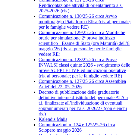
Rendicontazione attività di orientamento a.s.
2025-2026 (ris.)
Comunicazione n. 130/25-26 circa Avvio
monitoraggio Piattaforma Elisa (ris. al personale;
per le famiglie vedere RE)
Comunicazione n. 129/25-26 circa Modifiche
orarie per simulazione 2ª prova indirizzo
scientifico - Esame di Stato (ora Maturità) dell’8
maggio '26 (ris. al personale; per le famiglie
vedere RE)
Comunicazione n. 128/25-26 circa Prove
INVALSI classi quinte 2026 - svolgimento delle
prove SUPPLETIVE ed indicazioni operative
(ris. al personale; per le famiglie vedere RE)
Comunicazione n. 127/25-26 circa Assemblea
Anief del 22_05_2026
Decreto di pubblicazione delle graduatorie
definitive interne d’istituto del personale ATA a
t.i. finalizzate all’individuazione di eventuali
soprannumerari per l’a.s. 2026/27 (con elenchi
ris.)
Kalendis Maiis
Comunicazioni n. 124 e 125/25-26 circa
Sciopero maggio 2026