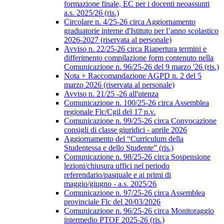
formazione finale, EC per i docenti neoassunti
a.s. 2025/26 (ris.)
Circolare n. 4/25-26 circa Aggiornamento
graduatorie interne d'Istituto per l’anno scolastico
2026-2027 (riservata al personale)
Avviso n. 22/25-26 circa Riapertura termini e
differimento compilazione form contenuto nella
Comunicazione n. 96/25-26 del 9 marzo '26 (ris.)
Nota + Raccomandazione AGPD n. 2 del 5
marzo 2026 (riservata al personale)
Avviso n. 21/25 -26 all'utenza
Comunicazione n. 100/25-26 circa Assemblea
regionale Flc/Cgil del 17 p.v.
Comunicazione n. 99/25-26 circa Convocazione
consigli di classe giuridici - aprile 2026
Aggiornamento del “Curriculum della
Studentessa e dello Studente” (ris.)
Comunicazione n. 98/25-26 circa Sospensione
lezioni/chiusura uffici nel periodo
referendario/pasquale e ai primi di
maggio/giugno - a.s. 2025/26
Comunicazione n. 97/25-26 circa Assemblea
provinciale Flc del 20/03/2026
Comunicazione n. 96/25-26 circa Monitoraggio
intermedio PTOF 2025-26 (ris.)