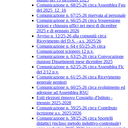
Comunicazione n. 68/25-26 circa Assemblea Fgu
del 2025_12_16
Comunicazione n. 67/25-26 riservata al personale
Comunicazione n. 66/25-26 circa Sospensione
lezioni e chiusura uffici nei mesi di dicembre
2025 e di gennaio 2026
Avviso n. 12/25-26 alla comunità circa
Ricevimento del D.S. - a.s. 2025/26
Comunicazione n. 64 e 65/25-26 circa
Comunicazioni sciopero 12 p.v.
Comunicazione n. 63/25-26 circa Convocazione
riunioni Dipartimenti mese dicembre 2025
Comunicazione n. 62/25-26 circa Assemblea Flc
del 2/12 p.v.
Comunicazione n. 61/25-26 circa Ricevimento
generale genitori
Comunicazione n. 60/25-26 circa svolgimento ed
adesione ad Assemblea RSU
Esiti elezioni rinnovo Consiglio d'Istituto -
triennio 2025-2028
Comunicazione n. 59/25-26 circa Contributo
iscrizione a.s. 2025/2026
Comunicazione n. 58/25-26 circa Sportelli
didattici (incluso metodo induttivo-contestuale)