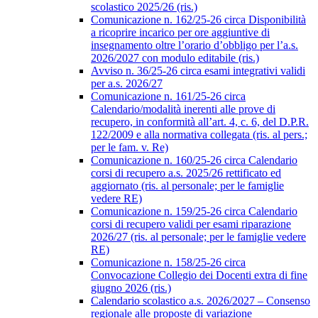
scolastico 2025/26 (ris.)
Comunicazione n. 162/25-26 circa Disponibilità
a ricoprire incarico per ore aggiuntive di
insegnamento oltre l’orario d’obbligo per l’a.s.
2026/2027 con modulo editabile (ris.)
Avviso n. 36/25-26 circa esami integrativi validi
per a.s. 2026/27
Comunicazione n. 161/25-26 circa
Calendario/modalità inerenti alle prove di
recupero, in conformità all’art. 4, c. 6, del D.P.R.
122/2009 e alla normativa collegata (ris. al pers.;
per le fam. v. Re)
Comunicazione n. 160/25-26 circa Calendario
corsi di recupero a.s. 2025/26 rettificato ed
aggiornato (ris. al personale; per le famiglie
vedere RE)
Comunicazione n. 159/25-26 circa Calendario
corsi di recupero validi per esami riparazione
2026/27 (ris. al personale; per le famiglie vedere
RE)
Comunicazione n. 158/25-26 circa
Convocazione Collegio dei Docenti extra di fine
giugno 2026 (ris.)
Calendario scolastico a.s. 2026/2027 – Consenso
regionale alle proposte di variazione