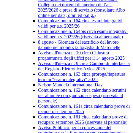
Collegio dei docenti di apertura dell’a.s.
2025/2026 e presa di servizio (consultare Albo
online per data, orari ed o.d.g.)
Comunicazione n. 164 circa esami integrativi
validi per a.s. 2025/26
Comunicazione n. 164bis circa esami integrativi
validi per a.s. 2025/26 (riservata al personale)
8 agosto - Giornata del sacrificio del lavoro
italiano nel mondo: la tragedia di Marcinelle
Avviso all'utenza n. 10 circa Chiusura
programmata degli uffici per il 14 agosto 2025
Avviso all'utenza n. 9 circa Cambio di interfaccia
del Registro Elettronico Axios 2025
Comunicazione n. 163 circa proroga/riapertura
termini “esami integrativi” 2025
Nelson Mandela International Day
Comunicazione n. 162 circa calendario scrutini
per alunni/e con giudizio sospeso (riservata al
personale)
Comunicazione n. 161a circa calendario prove di
recupero settembre 2025
Comunicazione n. 161 circa calendario prove di
recupero settembre 2025 (riservata al personale)
Avviso Pubblico per la concessione del
contributo per la fornitura gratuita/semigratuita