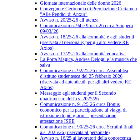
Giornata internazionale delle donne 2026
Convegno e Cerimonia di Premiazione Certamen
"Alle Pendici di Anxur"
Avviso n. 20/25-26 all’utenza
Comunicazioni n. 94 e 95/25-26 circa Sciopero
09/03/'26
Avviso n. 18/25-26 alla comunità e agli studenti
(riservata al personale; per gli altri vedere RE
Axios)
Avviso n. 17/25-26 alla comunità educativa
La Porta Magica, Andrea Delogu e la musica che
salva
Comunicazione n. 92/25-26 circa Assemblea
d'istituto studentesca del 25 febbraio 2026
(riservata ad autenticati; per gli altri vedere RE
Axios)
Messaggio agli studenti per il Secondo
quadrimestre dell'a.s. 2025/26
Comunicazione n. 91/25-26 circa Bonus
economico per la partecipazione ai viaggi di
istruzione di più giorni – presentazione
attestazione ISEE
Comunicazione n. 90/25-26 circa Scrutini finali
a.s. 2025/26 (riservata al personale)
Avviso n. 16/25 ai lavoratori della conoscenza