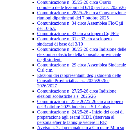
Comunicazione n. 35/25-26 circa Orario
completo delle lezioni dal 6/10 per l'a.s. 2025/26
Comunicazione n. 28/25-26 circa Convocazione
riunioni dipartimenti del 7 ottobre 2025
Comunicazione n. 34 circa Assemblea Flc/Cgil
del 10 p.v.
Comunicazione n. 33 circa sciopero Cgil/Flc
Comunicazione n. 31 e 32 circa sciopero
sindacati di base del 3/10
Comunicazione n. 30/25-26 circa Indizione delle
elezioni scolastiche della Consulta provinciale
degli studenti
Comunicazione n. 29 circa Assemblea Sindacale
Cisl c.m.
Elezioni dei rappresentanti degli studenti delle
Consulte Provinciali aa.ss. 2025/2026 e
2026/2027
Comunicazione n. 27/25-26 circa Indizione
elezioni scolastiche a.s. 2025/26
Comunicazioni n. 25 e 26/25-26 circa sciopero
del 3 ottobre 2025 indetto da S.I. Cobas
Comunicazione n. 24/25-26 - Inizio dei corsi di
preparazione agli esami ICDL (riservata al
personale/per le famiglie vedere il RE)
Avviso n. 7 al personale circa Circolare Mim su