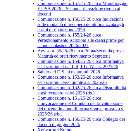
Comunicazione n. 157/25-26 circa Monitoraggio
ELISA 2026 – Seconda rilevazione rivolta ai
docenti
Comunicazione n. 156/25-26 circa Indicazioni
sulle modalità di recupero debiti finalizzata agli
esami di riparazione 2026
Comunicazione n. 155/24-26 circa
Perfezionamento iscrizioni alle classi prime per
l'anno scolastico 2026/2027
Avviso n. 35/25-26 circa Prima/Seconda prova
Maturità ed orari ricevimento Segreteria
Comunicazione n. 154/25-26 circa Informativa
esiti scrutini classi I, II, III e IV a.s. 2025/26
Saluto del D.S. ai maturandi 2026
Comunicazione n. 153/25-26 circa Informativa
esiti scrutini classi quinte a.s. 2025/26
Comunicazione n. 152/25-26 circa Disponibilità
corsi recupero estivi 2026 (ris.)
Comunicazione n. 151/25-26 circa
Convocazione del Comitato per la valutazione
dei docenti in anno di formazione e prova - a.s.
2025/26 (ris.)
Comunicazione n. 150/25-26 circa Collegio dei
docenti di giugno 2026
Χρόνος καὶ Καιρός