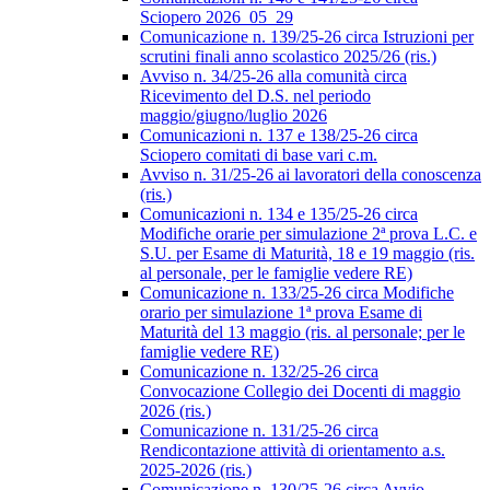
Sciopero 2026_05_29
Comunicazione n. 139/25-26 circa Istruzioni per
scrutini finali anno scolastico 2025/26 (ris.)
Avviso n. 34/25-26 alla comunità circa
Ricevimento del D.S. nel periodo
maggio/giugno/luglio 2026
Comunicazioni n. 137 e 138/25-26 circa
Sciopero comitati di base vari c.m.
Avviso n. 31/25-26 ai lavoratori della conoscenza
(ris.)
Comunicazioni n. 134 e 135/25-26 circa
Modifiche orarie per simulazione 2ª prova L.C. e
S.U. per Esame di Maturità, 18 e 19 maggio (ris.
al personale, per le famiglie vedere RE)
Comunicazione n. 133/25-26 circa Modifiche
orario per simulazione 1ª prova Esame di
Maturità del 13 maggio (ris. al personale; per le
famiglie vedere RE)
Comunicazione n. 132/25-26 circa
Convocazione Collegio dei Docenti di maggio
2026 (ris.)
Comunicazione n. 131/25-26 circa
Rendicontazione attività di orientamento a.s.
2025-2026 (ris.)
Comunicazione n. 130/25-26 circa Avvio