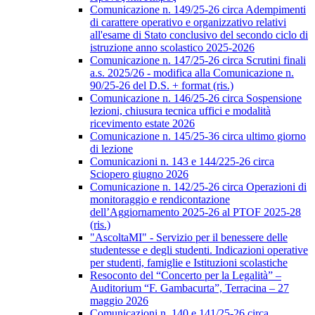
Comunicazione n. 149/25-26 circa Adempimenti
di carattere operativo e organizzativo relativi
all'esame di Stato conclusivo del secondo ciclo di
istruzione anno scolastico 2025-2026
Comunicazione n. 147/25-26 circa Scrutini finali
a.s. 2025/26 - modifica alla Comunicazione n.
90/25-26 del D.S. + format (ris.)
Comunicazione n. 146/25-26 circa Sospensione
lezioni, chiusura tecnica uffici e modalità
ricevimento estate 2026
Comunicazione n. 145/25-36 circa ultimo giorno
di lezione
Comunicazioni n. 143 e 144/225-26 circa
Sciopero giugno 2026
Comunicazione n. 142/25-26 circa Operazioni di
monitoraggio e rendicontazione
dell’Aggiornamento 2025-26 al PTOF 2025-28
(ris.)
"AscoltaMI" - Servizio per il benessere delle
studentesse e degli studenti. Indicazioni operative
per studenti, famiglie e Istituzioni scolastiche
Resoconto del “Concerto per la Legalità” –
Auditorium “F. Gambacurta”, Terracina – 27
maggio 2026
Comunicazioni n. 140 e 141/25-26 circa