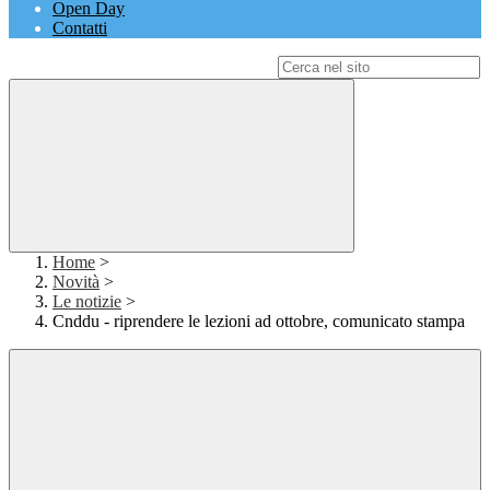
Open Day
Contatti
Campo di ricerca per le pagine del sito
Home
>
Novità
>
Le notizie
>
Cnddu - riprendere le lezioni ad ottobre, comunicato stampa