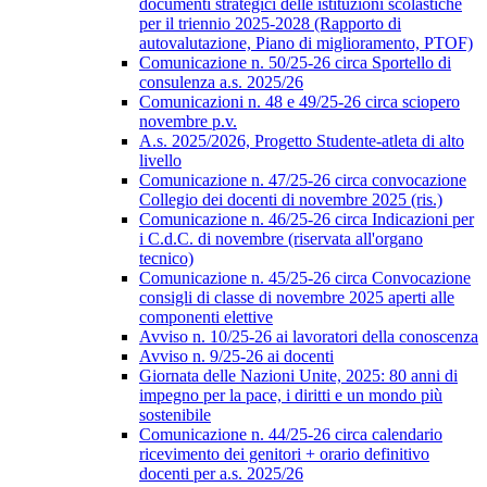
documenti strategici delle istituzioni scolastiche
per il triennio 2025-2028 (Rapporto di
autovalutazione, Piano di miglioramento, PTOF)
Comunicazione n. 50/25-26 circa Sportello di
consulenza a.s. 2025/26
Comunicazioni n. 48 e 49/25-26 circa sciopero
novembre p.v.
A.s. 2025/2026, Progetto Studente-atleta di alto
livello
Comunicazione n. 47/25-26 circa convocazione
Collegio dei docenti di novembre 2025 (ris.)
Comunicazione n. 46/25-26 circa Indicazioni per
i C.d.C. di novembre (riservata all'organo
tecnico)
Comunicazione n. 45/25-26 circa Convocazione
consigli di classe di novembre 2025 aperti alle
componenti elettive
Avviso n. 10/25-26 ai lavoratori della conoscenza
Avviso n. 9/25-26 ai docenti
Giornata delle Nazioni Unite, 2025: 80 anni di
impegno per la pace, i diritti e un mondo più
sostenibile
Comunicazione n. 44/25-26 circa calendario
ricevimento dei genitori + orario definitivo
docenti per a.s. 2025/26