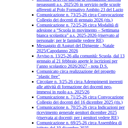
neoassunti a.s. 2025/26 in servizio nelle scuole
afferenti al Polo Formativo Ambito 23 del Lazio
Comunicazione n. 73/25-26 circa Convocazione
Collegio dei docenti di gennaio 2026 (ris.)
Comunicazione n. 72/25-26 circa Modalità di
adesione a “Scuola in movimento – Settimana
bianca scolastica” a.s. 2025-2026 (riservato al
personale; per le famiglie vedere RE)
Messaggio di Auguri del Dirigente - Natale
2025/Capodanno 2026
Avviso n. 13/25-26 alla comunità: Scuola, dal 13
gennaio al 21 febbraio aperte le iscrizioni per
l’anno scolastico 2026/2027 - nota D.S.
Comunicato circa realizzazione del progetto
"plastic free"
Circolare n. 3/25-26 circa Adempimenti inerenti
alle attività di formazione dei docenti neo-
immessi in ruolo a.s. 2025/26
Comunicazione n. 71/25-26 circa Convocazione
Collegio dei docenti del 16 dicembre 2025 (ris.)
Comunicazione n. 70/25-26 circa Indicazioni per
ricevimento generale genitori dicembre 2025
(riservata ai docenti; per i genitori vedere RE)
Comunicazione n. 69/25-26 circa Assemblea di
istituto del 19 dicembre 2025