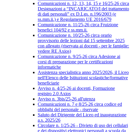
Comunicazioni n. 12, 13, 14, 15 e 16/25-26 circa
Designazioni a “INCARICATO/I del trattamento
di dati personali” ex D.Lgs. n.196/2003 (e
ss.mm.ii.) e Regolamento UE 2016/679
Comunicazione n. 11/25-26 circa Fruizione
benefici 104/92 e ss.mm.ii.
Comunicazione n. 10/25-26 circa orario
provvisorio delle lezioni dal 15 settembre 2025
con allegato (riservata ai docenti - per le famiglie:
vedere RE Axios)
Comunicazione n. 9/25-26 circa Adesione ai
corsi di preparazione per le certificazioni
informatiche
Assistenza specialistica anno 2025/2026, il Liceo
nell'Elenco delle Istituzioni scolastiche/formative
beneficiarie
Avviso n. 4/25-26 ai docenti, Formazione
registro 2.0 Axios
Avviso n. 3bis/25-26 all'utenza
Comunicazioni n. 7 e 8/25-26 circa codice ed
obblighi del personale - riservate
Saluto del Dirigente del Liceo ed inaugurazione
a.s. 2025/26
Circolare n. 1/25-26 - Divieto di uso dei cellulari
e dei dispositivi elettronici personali a scuola da