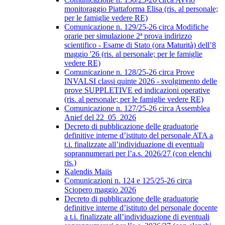
monitoraggio Piattaforma Elisa (ris. al personale;
per le famiglie vedere RE)
Comunicazione n. 129/25-26 circa Modifiche
orarie per simulazione 2ª prova indirizzo
scientifico - Esame di Stato (ora Maturità) dell’8
maggio '26 (ris. al personale; per le famiglie
vedere RE)
Comunicazione n. 128/25-26 circa Prove
INVALSI classi quinte 2026 - svolgimento delle
prove SUPPLETIVE ed indicazioni operative
(ris. al personale; per le famiglie vedere RE)
Comunicazione n. 127/25-26 circa Assemblea
Anief del 22_05_2026
Decreto di pubblicazione delle graduatorie
definitive interne d’istituto del personale ATA a
t.i. finalizzate all’individuazione di eventuali
soprannumerari per l’a.s. 2026/27 (con elenchi
ris.)
Kalendis Maiis
Comunicazioni n. 124 e 125/25-26 circa
Sciopero maggio 2026
Decreto di pubblicazione delle graduatorie
definitive interne d’istituto del personale docente
a t.i. finalizzate all’individuazione di eventuali