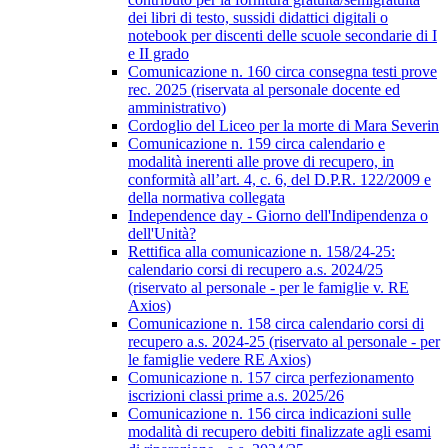
dei libri di testo, sussidi didattici digitali o
notebook per discenti delle scuole secondarie di I
e II grado
Comunicazione n. 160 circa consegna testi prove
rec. 2025 (riservata al personale docente ed
amministrativo)
Cordoglio del Liceo per la morte di Mara Severin
Comunicazione n. 159 circa calendario e
modalità inerenti alle prove di recupero, in
conformità all’art. 4, c. 6, del D.P.R. 122/2009 e
della normativa collegata
Independence day - Giorno dell'Indipendenza o
dell'Unità?
Rettifica alla comunicazione n. 158/24-25:
calendario corsi di recupero a.s. 2024/25
(riservato al personale - per le famiglie v. RE
Axios)
Comunicazione n. 158 circa calendario corsi di
recupero a.s. 2024-25 (riservato al personale - per
le famiglie vedere RE Axios)
Comunicazione n. 157 circa perfezionamento
iscrizioni classi prime a.s. 2025/26
Comunicazione n. 156 circa indicazioni sulle
modalità di recupero debiti finalizzate agli esami