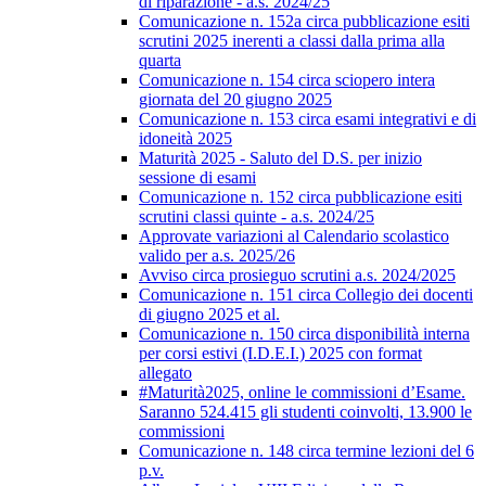
di riparazione - a.s. 2024/25
Comunicazione n. 152a circa pubblicazione esiti
scrutini 2025 inerenti a classi dalla prima alla
quarta
Comunicazione n. 154 circa sciopero intera
giornata del 20 giugno 2025
Comunicazione n. 153 circa esami integrativi e di
idoneità 2025
Maturità 2025 - Saluto del D.S. per inizio
sessione di esami
Comunicazione n. 152 circa pubblicazione esiti
scrutini classi quinte - a.s. 2024/25
Approvate variazioni al Calendario scolastico
valido per a.s. 2025/26
Avviso circa prosieguo scrutini a.s. 2024/2025
Comunicazione n. 151 circa Collegio dei docenti
di giugno 2025 et al.
Comunicazione n. 150 circa disponibilità interna
per corsi estivi (I.D.E.I.) 2025 con format
allegato
#Maturità2025, online le commissioni d’Esame.
Saranno 524.415 gli studenti coinvolti, 13.900 le
commissioni
Comunicazione n. 148 circa termine lezioni del 6
p.v.