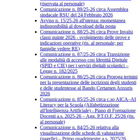
(riservata al personale)
Comunicazione n. 89/25-26 circa Assemblea
sindacale RSU del 24 Febbraio 2026
Avviso n. 15/25-26 all'utenza: momentanea
indisponibilità al download della posta
Comunicazione n. 88/25-26 circa Prove Invalsi
classi quinte 2026 - svolgimento delle prove e
indicazioni operative (ris. al personale; per
famiglie vedere RE)
Comunicazione n. 87/25-26 circa Transizione
alle modalità di accesso con Identità Digitale
(SPID e CIE) per i servizi digitali scolastici –
Legge n. 182/2025
Comunicazione n. 86/25-26 circa Proroga termini
per la presentazione delle iscrizioni degli studenti
e delle studentesse al Bando Certamen Anxuris
2026
Comunicazione n. 85/25-26 circa c.so AICA–AI
Literacy per la Scuola (Alfabetizzazione
all'Intelligenza Artificiale) - Piano di Formazione
Docenti a.s. 2025-26 – Agg. P.T.O.F. 25/26 (ris.
al personale)
Comunicazione n. 84/25-26 relativa alla
visualizzazione delle schede di valutazione
(pagelle) – Primo quadrimestre a.s. 2025/26