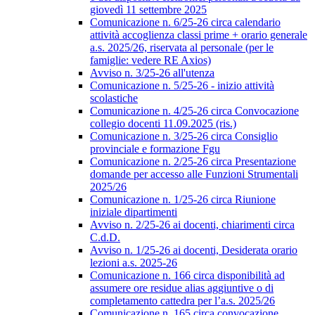
giovedì 11 settembre 2025
Comunicazione n. 6/25-26 circa calendario
attività accoglienza classi prime + orario generale
a.s. 2025/26, riservata al personale (per le
famiglie: vedere RE Axios)
Avviso n. 3/25-26 all'utenza
Comunicazione n. 5/25-26 - inizio attività
scolastiche
Comunicazione n. 4/25-26 circa Convocazione
collegio docenti 11.09.2025 (ris.)
Comunicazione n. 3/25-26 circa Consiglio
provinciale e formazione Fgu
Comunicazione n. 2/25-26 circa Presentazione
domande per accesso alle Funzioni Strumentali
2025/26
Comunicazione n. 1/25-26 circa Riunione
iniziale dipartimenti
Avviso n. 2/25-26 ai docenti, chiarimenti circa
C.d.D.
Avviso n. 1/25-26 ai docenti, Desiderata orario
lezioni a.s. 2025-26
Comunicazione n. 166 circa disponibilità ad
assumere ore residue alias aggiuntive o di
completamento cattedra per l’a.s. 2025/26
Comunicazione n. 165 circa convocazione