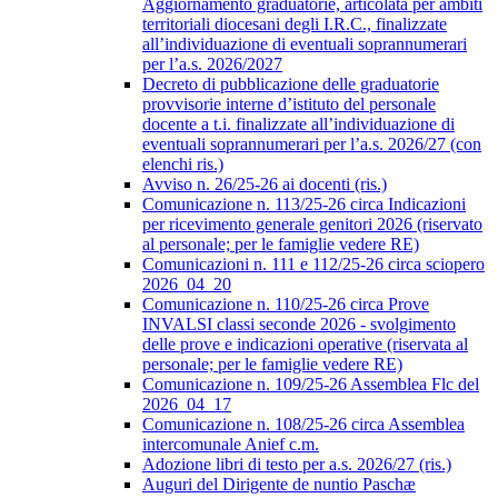
Aggiornamento graduatorie, articolata per ambiti
territoriali diocesani degli I.R.C., finalizzate
all’individuazione di eventuali soprannumerari
per l’a.s. 2026/2027
Decreto di pubblicazione delle graduatorie
provvisorie interne d’istituto del personale
docente a t.i. finalizzate all’individuazione di
eventuali soprannumerari per l’a.s. 2026/27 (con
elenchi ris.)
Avviso n. 26/25-26 ai docenti (ris.)
Comunicazione n. 113/25-26 circa Indicazioni
per ricevimento generale genitori 2026 (riservato
al personale; per le famiglie vedere RE)
Comunicazioni n. 111 e 112/25-26 circa sciopero
2026_04_20
Comunicazione n. 110/25-26 circa Prove
INVALSI classi seconde 2026 - svolgimento
delle prove e indicazioni operative (riservata al
personale; per le famiglie vedere RE)
Comunicazione n. 109/25-26 Assemblea Flc del
2026_04_17
Comunicazione n. 108/25-26 circa Assemblea
intercomunale Anief c.m.
Adozione libri di testo per a.s. 2026/27 (ris.)
Auguri del Dirigente de nuntio Paschæ