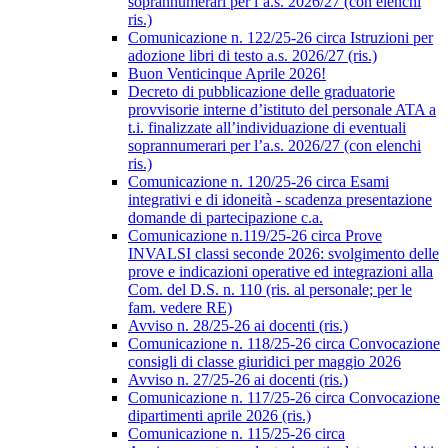
soprannumerari per l’a.s. 2026/27 (con elenchi
ris.)
Comunicazione n. 122/25-26 circa Istruzioni per
adozione libri di testo a.s. 2026/27 (ris.)
Buon Venticinque Aprile 2026!
Decreto di pubblicazione delle graduatorie
provvisorie interne d’istituto del personale ATA a
t.i. finalizzate all’individuazione di eventuali
soprannumerari per l’a.s. 2026/27 (con elenchi
ris.)
Comunicazione n. 120/25-26 circa Esami
integrativi e di idoneità - scadenza presentazione
domande di partecipazione c.a.
Comunicazione n.119/25-26 circa Prove
INVALSI classi seconde 2026: svolgimento delle
prove e indicazioni operative ed integrazioni alla
Com. del D.S. n. 110 (ris. al personale; per le
fam. vedere RE)
Avviso n. 28/25-26 ai docenti (ris.)
Comunicazione n. 118/25-26 circa Convocazione
consigli di classe giuridici per maggio 2026
Avviso n. 27/25-26 ai docenti (ris.)
Comunicazione n. 117/25-26 circa Convocazione
dipartimenti aprile 2026 (ris.)
Comunicazione n. 115/25-26 circa