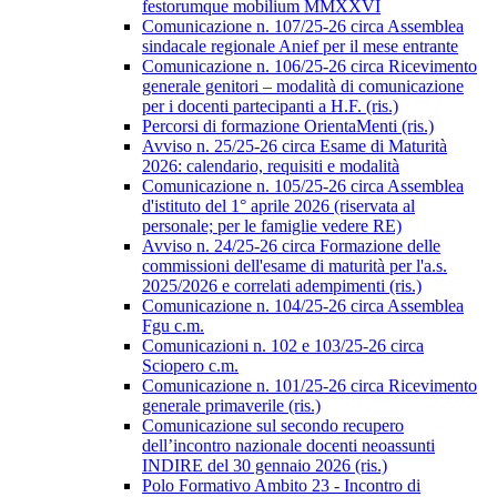
festorumque mobilium MMXXVI
Comunicazione n. 107/25-26 circa Assemblea
sindacale regionale Anief per il mese entrante
Comunicazione n. 106/25-26 circa Ricevimento
generale genitori – modalità di comunicazione
per i docenti partecipanti a H.F. (ris.)
Percorsi di formazione OrientaMenti (ris.)
Avviso n. 25/25-26 circa Esame di Maturità
2026: calendario, requisiti e modalità
Comunicazione n. 105/25-26 circa Assemblea
d'istituto del 1° aprile 2026 (riservata al
personale; per le famiglie vedere RE)
Avviso n. 24/25-26 circa Formazione delle
commissioni dell'esame di maturità per l'a.s.
2025/2026 e correlati adempimenti (ris.)
Comunicazione n. 104/25-26 circa Assemblea
Fgu c.m.
Comunicazioni n. 102 e 103/25-26 circa
Sciopero c.m.
Comunicazione n. 101/25-26 circa Ricevimento
generale primaverile (ris.)
Comunicazione sul secondo recupero
dell’incontro nazionale docenti neoassunti
INDIRE del 30 gennaio 2026 (ris.)
Polo Formativo Ambito 23 - Incontro di