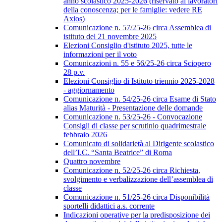
anno scolastico 2025-2026 (riservato ai lavoratori
della conoscenza; per le famiglie: vedere RE
Axios)
Comunicazione n. 57/25-26 circa Assemblea di
istituto del 21 novembre 2025
Elezioni Consiglio d'istituto 2025, tutte le
informazioni per il voto
Comunicazioni n. 55 e 56/25-26 circa Sciopero
28 p.v.
Elezioni Consiglio di Istituto triennio 2025-2028
- aggiornamento
Comunicazione n. 54/25-26 circa Esame di Stato
alias Maturità - Presentazione delle domande
Comunicazione n. 53/25-26 - Convocazione
Consigli di classe per scrutinio quadrimestrale
febbraio 2026
Comunicato di solidarietà al Dirigente scolastico
dell’I.C. “Santa Beatrice” di Roma
Quattro novembre
Comunicazione n. 52/25-26 circa Richiesta,
svolgimento e verbalizzazione dell’assemblea di
classe
Comunicazione n. 51/25-26 circa Disponibilità
sportelli didattici a.s. corrente
Indicazioni operative per la predisposizione dei