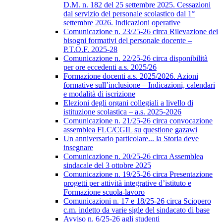
D.M. n. 182 del 25 settembre 2025. Cessazioni
dal servizio del personale scolastico dal 1°
settembre 2026. Indicazioni operative
Comunicazione n. 23/25-26 circa Rilevazione dei
bisogni formativi del personale docente –
P.T.O.F. 2025-28
Comunicazione n. 22/25-26 circa disponibilità
per ore eccedenti a.s. 2025/26
Formazione docenti a.s. 2025/2026. Azioni
formative sull’inclusione – Indicazioni, calendari
e modalità di iscrizione
Elezioni degli organi collegiali a livello di
istituzione scolastica – a.s. 2025-2026
Comunicazione n. 21/25-26 circa convocazione
assemblea FLC/CGIL su questione gazawi
Un anniversario particolare... la Storia deve
insegnare
Comunicazione n. 20/25-26 circa Assemblea
sindacale del 3 ottobre 2025
Comunicazione n. 19/25-26 circa Presentazione
progetti per attività integrative d’istituto e
Formazione scuola-lavoro
Comunicazioni n. 17 e 18/25-26 circa Sciopero
c.m. indetto da varie sigle del sindacato di base
Avviso n. 6/25-26 agli studenti