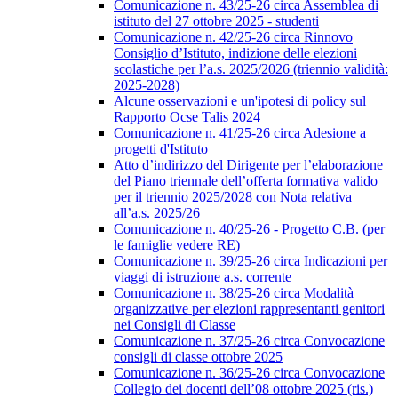
Comunicazione n. 43/25-26 circa Assemblea di
istituto del 27 ottobre 2025 - studenti
Comunicazione n. 42/25-26 circa Rinnovo
Consiglio d’Istituto, indizione delle elezioni
scolastiche per l’a.s. 2025/2026 (triennio validità:
2025-2028)
Alcune osservazioni e un'ipotesi di policy sul
Rapporto Ocse Talis 2024
Comunicazione n. 41/25-26 circa Adesione a
progetti d'Istituto
Atto d’indirizzo del Dirigente per l’elaborazione
del Piano triennale dell’offerta formativa valido
per il triennio 2025/2028 con Nota relativa
all’a.s. 2025/26
Comunicazione n. 40/25-26 - Progetto C.B. (per
le famiglie vedere RE)
Comunicazione n. 39/25-26 circa Indicazioni per
viaggi di istruzione a.s. corrente
Comunicazione n. 38/25-26 circa Modalità
organizzative per elezioni rappresentanti genitori
nei Consigli di Classe
Comunicazione n. 37/25-26 circa Convocazione
consigli di classe ottobre 2025
Comunicazione n. 36/25-26 circa Convocazione
Collegio dei docenti dell’08 ottobre 2025 (ris.)