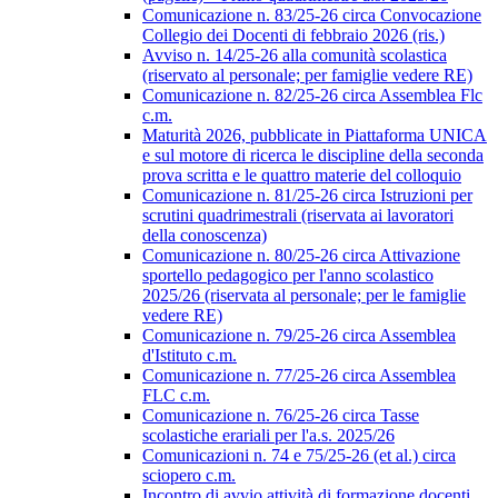
Comunicazione n. 83/25-26 circa Convocazione
Collegio dei Docenti di febbraio 2026 (ris.)
Avviso n. 14/25-26 alla comunità scolastica
(riservato al personale; per famiglie vedere RE)
Comunicazione n. 82/25-26 circa Assemblea Flc
c.m.
Maturità 2026, pubblicate in Piattaforma UNICA
e sul motore di ricerca le discipline della seconda
prova scritta e le quattro materie del colloquio
Comunicazione n. 81/25-26 circa Istruzioni per
scrutini quadrimestrali (riservata ai lavoratori
della conoscenza)
Comunicazione n. 80/25-26 circa Attivazione
sportello pedagogico per l'anno scolastico
2025/26 (riservata al personale; per le famiglie
vedere RE)
Comunicazione n. 79/25-26 circa Assemblea
d'Istituto c.m.
Comunicazione n. 77/25-26 circa Assemblea
FLC c.m.
Comunicazione n. 76/25-26 circa Tasse
scolastiche erariali per l'a.s. 2025/26
Comunicazioni n. 74 e 75/25-26 (et al.) circa
sciopero c.m.
Incontro di avvio attività di formazione docenti