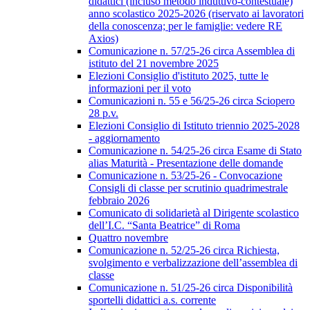
didattici (incluso metodo induttivo-contestuale)
anno scolastico 2025-2026 (riservato ai lavoratori
della conoscenza; per le famiglie: vedere RE
Axios)
Comunicazione n. 57/25-26 circa Assemblea di
istituto del 21 novembre 2025
Elezioni Consiglio d'istituto 2025, tutte le
informazioni per il voto
Comunicazioni n. 55 e 56/25-26 circa Sciopero
28 p.v.
Elezioni Consiglio di Istituto triennio 2025-2028
- aggiornamento
Comunicazione n. 54/25-26 circa Esame di Stato
alias Maturità - Presentazione delle domande
Comunicazione n. 53/25-26 - Convocazione
Consigli di classe per scrutinio quadrimestrale
febbraio 2026
Comunicato di solidarietà al Dirigente scolastico
dell’I.C. “Santa Beatrice” di Roma
Quattro novembre
Comunicazione n. 52/25-26 circa Richiesta,
svolgimento e verbalizzazione dell’assemblea di
classe
Comunicazione n. 51/25-26 circa Disponibilità
sportelli didattici a.s. corrente