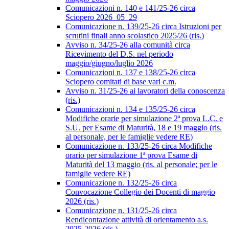
Comunicazioni n. 140 e 141/25-26 circa
Sciopero 2026_05_29
Comunicazione n. 139/25-26 circa Istruzioni per
scrutini finali anno scolastico 2025/26 (ris.)
Avviso n. 34/25-26 alla comunità circa
Ricevimento del D.S. nel periodo
maggio/giugno/luglio 2026
Comunicazioni n. 137 e 138/25-26 circa
Sciopero comitati di base vari c.m.
Avviso n. 31/25-26 ai lavoratori della conoscenza
(ris.)
Comunicazioni n. 134 e 135/25-26 circa
Modifiche orarie per simulazione 2ª prova L.C. e
S.U. per Esame di Maturità, 18 e 19 maggio (ris.
al personale, per le famiglie vedere RE)
Comunicazione n. 133/25-26 circa Modifiche
orario per simulazione 1ª prova Esame di
Maturità del 13 maggio (ris. al personale; per le
famiglie vedere RE)
Comunicazione n. 132/25-26 circa
Convocazione Collegio dei Docenti di maggio
2026 (ris.)
Comunicazione n. 131/25-26 circa
Rendicontazione attività di orientamento a.s.
2025-2026 (ris.)