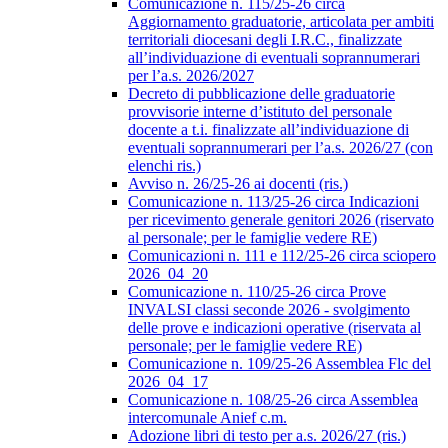
Comunicazione n. 115/25-26 circa
Aggiornamento graduatorie, articolata per ambiti
territoriali diocesani degli I.R.C., finalizzate
all’individuazione di eventuali soprannumerari
per l’a.s. 2026/2027
Decreto di pubblicazione delle graduatorie
provvisorie interne d’istituto del personale
docente a t.i. finalizzate all’individuazione di
eventuali soprannumerari per l’a.s. 2026/27 (con
elenchi ris.)
Avviso n. 26/25-26 ai docenti (ris.)
Comunicazione n. 113/25-26 circa Indicazioni
per ricevimento generale genitori 2026 (riservato
al personale; per le famiglie vedere RE)
Comunicazioni n. 111 e 112/25-26 circa sciopero
2026_04_20
Comunicazione n. 110/25-26 circa Prove
INVALSI classi seconde 2026 - svolgimento
delle prove e indicazioni operative (riservata al
personale; per le famiglie vedere RE)
Comunicazione n. 109/25-26 Assemblea Flc del
2026_04_17
Comunicazione n. 108/25-26 circa Assemblea
intercomunale Anief c.m.
Adozione libri di testo per a.s. 2026/27 (ris.)