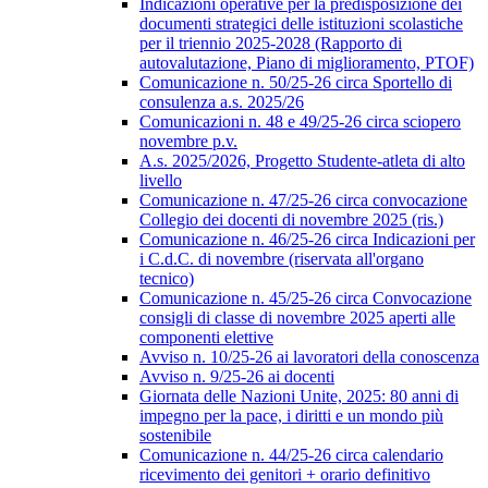
Indicazioni operative per la predisposizione dei
documenti strategici delle istituzioni scolastiche
per il triennio 2025-2028 (Rapporto di
autovalutazione, Piano di miglioramento, PTOF)
Comunicazione n. 50/25-26 circa Sportello di
consulenza a.s. 2025/26
Comunicazioni n. 48 e 49/25-26 circa sciopero
novembre p.v.
A.s. 2025/2026, Progetto Studente-atleta di alto
livello
Comunicazione n. 47/25-26 circa convocazione
Collegio dei docenti di novembre 2025 (ris.)
Comunicazione n. 46/25-26 circa Indicazioni per
i C.d.C. di novembre (riservata all'organo
tecnico)
Comunicazione n. 45/25-26 circa Convocazione
consigli di classe di novembre 2025 aperti alle
componenti elettive
Avviso n. 10/25-26 ai lavoratori della conoscenza
Avviso n. 9/25-26 ai docenti
Giornata delle Nazioni Unite, 2025: 80 anni di
impegno per la pace, i diritti e un mondo più
sostenibile
Comunicazione n. 44/25-26 circa calendario
ricevimento dei genitori + orario definitivo