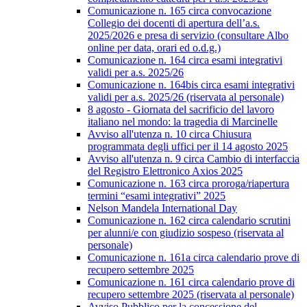
Comunicazione n. 165 circa convocazione
Collegio dei docenti di apertura dell’a.s.
2025/2026 e presa di servizio (consultare Albo
online per data, orari ed o.d.g.)
Comunicazione n. 164 circa esami integrativi
validi per a.s. 2025/26
Comunicazione n. 164bis circa esami integrativi
validi per a.s. 2025/26 (riservata al personale)
8 agosto - Giornata del sacrificio del lavoro
italiano nel mondo: la tragedia di Marcinelle
Avviso all'utenza n. 10 circa Chiusura
programmata degli uffici per il 14 agosto 2025
Avviso all'utenza n. 9 circa Cambio di interfaccia
del Registro Elettronico Axios 2025
Comunicazione n. 163 circa proroga/riapertura
termini “esami integrativi” 2025
Nelson Mandela International Day
Comunicazione n. 162 circa calendario scrutini
per alunni/e con giudizio sospeso (riservata al
personale)
Comunicazione n. 161a circa calendario prove di
recupero settembre 2025
Comunicazione n. 161 circa calendario prove di
recupero settembre 2025 (riservata al personale)
Avviso Pubblico per la concessione del