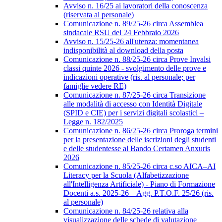
Avviso n. 16/25 ai lavoratori della conoscenza
(riservata al personale)
Comunicazione n. 89/25-26 circa Assemblea
sindacale RSU del 24 Febbraio 2026
Avviso n. 15/25-26 all'utenza: momentanea
indisponibilità al download della posta
Comunicazione n. 88/25-26 circa Prove Invalsi
classi quinte 2026 - svolgimento delle prove e
indicazioni operative (ris. al personale; per
famiglie vedere RE)
Comunicazione n. 87/25-26 circa Transizione
alle modalità di accesso con Identità Digitale
(SPID e CIE) per i servizi digitali scolastici –
Legge n. 182/2025
Comunicazione n. 86/25-26 circa Proroga termini
per la presentazione delle iscrizioni degli studenti
e delle studentesse al Bando Certamen Anxuris
2026
Comunicazione n. 85/25-26 circa c.so AICA–AI
Literacy per la Scuola (Alfabetizzazione
all'Intelligenza Artificiale) - Piano di Formazione
Docenti a.s. 2025-26 – Agg. P.T.O.F. 25/26 (ris.
al personale)
Comunicazione n. 84/25-26 relativa alla
visualizzazione delle schede di valutazione