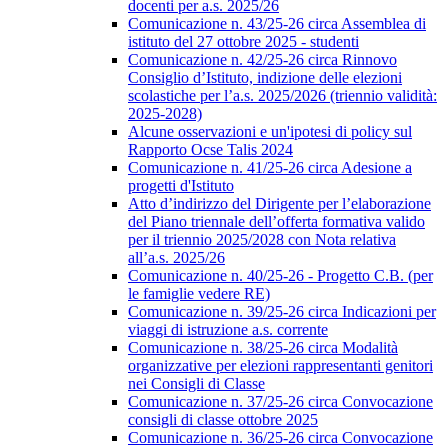
docenti per a.s. 2025/26
Comunicazione n. 43/25-26 circa Assemblea di
istituto del 27 ottobre 2025 - studenti
Comunicazione n. 42/25-26 circa Rinnovo
Consiglio d’Istituto, indizione delle elezioni
scolastiche per l’a.s. 2025/2026 (triennio validità:
2025-2028)
Alcune osservazioni e un'ipotesi di policy sul
Rapporto Ocse Talis 2024
Comunicazione n. 41/25-26 circa Adesione a
progetti d'Istituto
Atto d’indirizzo del Dirigente per l’elaborazione
del Piano triennale dell’offerta formativa valido
per il triennio 2025/2028 con Nota relativa
all’a.s. 2025/26
Comunicazione n. 40/25-26 - Progetto C.B. (per
le famiglie vedere RE)
Comunicazione n. 39/25-26 circa Indicazioni per
viaggi di istruzione a.s. corrente
Comunicazione n. 38/25-26 circa Modalità
organizzative per elezioni rappresentanti genitori
nei Consigli di Classe
Comunicazione n. 37/25-26 circa Convocazione
consigli di classe ottobre 2025
Comunicazione n. 36/25-26 circa Convocazione