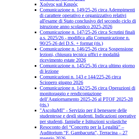
Χρόνος καὶ Καιρός
Comunicazione n. 149/25-26 circa Adempimenti
di carattere operativo e organizzativo relativi
all'esame di Stato conclusivo del secondo ciclo di
istruzione anno scolastico 2025-2026
Comunicazione n. 147/25-26 circa Scrutini finali
a.s. 2025/26 - modifica alla Comunicazione n.
90/25-26 del D.S. + format (ris.)
Comunicazione n. 146/25-26 circa Sospensione
lezioni, chiusura tecnica uffici e modalità
ricevimento estate 2026
Comunicazione n. 145/25-36 circa ultimo giorno
di lezione
Comunicazioni n. 143 e 144/225-26 circa
Sciopero giugno 2026
Comunicazione n. 142/25-26 circa Operazioni di
monitoraggio e rendicontazione
dell’Aggiornamento 2025-26 al PTOF 2025-28
(ris.)
"AscoltaMI" - Servizio per il benessere delle
studentesse e degli studenti. Indicazioni operative
per studenti, famiglie e Istituzioni scolastiche
Resoconto del “Concerto per la Legalità” –
Auditorium “F. Gambacurta”, Terracina – 27
maggio 2026