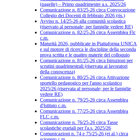
(pagelle) – Primo quadrimestre a.s. 2025/26
Comunicazione n. 83/25-26 circa Convocazione
Collegio dei Docenti di febbraio 2026 (ris.)
Avviso n. 14/25-26 alla comunità scolastica
(riservato al personale; per famiglie vedere RE)
Comunicazione n. 82/25-26 circa Assemblea Flc
c.m.
Maturità 2026, pubblicate in Piattaforma UNICA
e sul motore di ricerca le discipline della seconda
prova scritta e le quattro materie del colloquio
Comunicazione n. 81/25-26 circa Istruzioni per
scrutini quadrimestrali (riservata ai lavoratori
della conoscenza)
Comunicazione n. 80/25-26 circa Attivazione
sportello pedagogico per l'anno scolastico
2025/26 (riservata al personale; per le famiglie
vedere RE)
Comunicazione n. 79/25-26 circa Assemblea
d'Istituto c.m.
Comunicazione n. 77/25-26 circa Assemblea
FLC c.m.
Comunicazione n. 76/25-26 circa Tasse
scolastiche erariali per l'a.s. 2025/26
Comunicazioni n. 74 e 75/25-26 (et al.) circa
sciopero c.m.