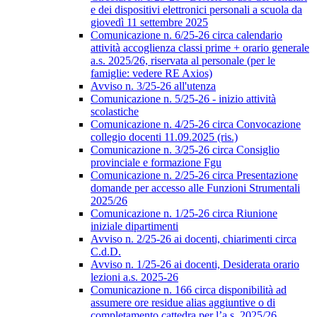
e dei dispositivi elettronici personali a scuola da
giovedì 11 settembre 2025
Comunicazione n. 6/25-26 circa calendario
attività accoglienza classi prime + orario generale
a.s. 2025/26, riservata al personale (per le
famiglie: vedere RE Axios)
Avviso n. 3/25-26 all'utenza
Comunicazione n. 5/25-26 - inizio attività
scolastiche
Comunicazione n. 4/25-26 circa Convocazione
collegio docenti 11.09.2025 (ris.)
Comunicazione n. 3/25-26 circa Consiglio
provinciale e formazione Fgu
Comunicazione n. 2/25-26 circa Presentazione
domande per accesso alle Funzioni Strumentali
2025/26
Comunicazione n. 1/25-26 circa Riunione
iniziale dipartimenti
Avviso n. 2/25-26 ai docenti, chiarimenti circa
C.d.D.
Avviso n. 1/25-26 ai docenti, Desiderata orario
lezioni a.s. 2025-26
Comunicazione n. 166 circa disponibilità ad
assumere ore residue alias aggiuntive o di
completamento cattedra per l’a.s. 2025/26