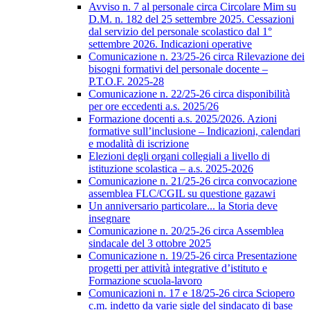
Avviso n. 7 al personale circa Circolare Mim su
D.M. n. 182 del 25 settembre 2025. Cessazioni
dal servizio del personale scolastico dal 1°
settembre 2026. Indicazioni operative
Comunicazione n. 23/25-26 circa Rilevazione dei
bisogni formativi del personale docente –
P.T.O.F. 2025-28
Comunicazione n. 22/25-26 circa disponibilità
per ore eccedenti a.s. 2025/26
Formazione docenti a.s. 2025/2026. Azioni
formative sull’inclusione – Indicazioni, calendari
e modalità di iscrizione
Elezioni degli organi collegiali a livello di
istituzione scolastica – a.s. 2025-2026
Comunicazione n. 21/25-26 circa convocazione
assemblea FLC/CGIL su questione gazawi
Un anniversario particolare... la Storia deve
insegnare
Comunicazione n. 20/25-26 circa Assemblea
sindacale del 3 ottobre 2025
Comunicazione n. 19/25-26 circa Presentazione
progetti per attività integrative d’istituto e
Formazione scuola-lavoro
Comunicazioni n. 17 e 18/25-26 circa Sciopero
c.m. indetto da varie sigle del sindacato di base