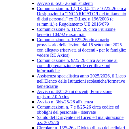
Avviso n. 6/25-26 agli studenti
Comunicazioni n. 12, 13, 14, 15 e 16/25-26 circa
Designazioni a “INCARICATO/I del trattamento
di dati personali” ex D.Lgs. n.196/2003 (e
ss.mm.ii.) e Regolamento UE 2016/679
Comunicazione n. 11/25-26 circa Fruizione
benefici 104/92 e ss.mm.ii.
Comunicazione n. 10/25-26 circa orario
provvisorio delle lezioni dal 15 settembre 2025
con allegato (riservata ai docenti - per le famiglie:
vedere RE Axios)
Comunicazione n. 9/25-26 circa Adesione ai
corsi di preparazione per le certificazioni
informatiche
Assistenza specialistica anno 2025/2026, il Liceo
nell'Elenco delle Istituzioni scolastiche/formative
beneficiarie
Avviso n. 4/25-26 ai docenti, Formazione
registro 2.0 Axios
Avviso n. 3bis/25-26 all'utenza
Comunicazioni n. 7 e 8/25-26 circa codice ed
obblighi del personale - riservate
Saluto del Dirigente del Liceo ed inaugurazione
a.s. 2025/26
Circolare n. 1/25-26 - Divieto di uso dei cellulari