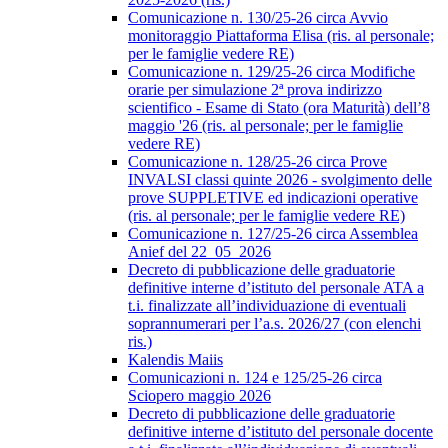
Comunicazione n. 130/25-26 circa Avvio
monitoraggio Piattaforma Elisa (ris. al personale;
per le famiglie vedere RE)
Comunicazione n. 129/25-26 circa Modifiche
orarie per simulazione 2ª prova indirizzo
scientifico - Esame di Stato (ora Maturità) dell’8
maggio '26 (ris. al personale; per le famiglie
vedere RE)
Comunicazione n. 128/25-26 circa Prove
INVALSI classi quinte 2026 - svolgimento delle
prove SUPPLETIVE ed indicazioni operative
(ris. al personale; per le famiglie vedere RE)
Comunicazione n. 127/25-26 circa Assemblea
Anief del 22_05_2026
Decreto di pubblicazione delle graduatorie
definitive interne d’istituto del personale ATA a
t.i. finalizzate all’individuazione di eventuali
soprannumerari per l’a.s. 2026/27 (con elenchi
ris.)
Kalendis Maiis
Comunicazioni n. 124 e 125/25-26 circa
Sciopero maggio 2026
Decreto di pubblicazione delle graduatorie
definitive interne d’istituto del personale docente