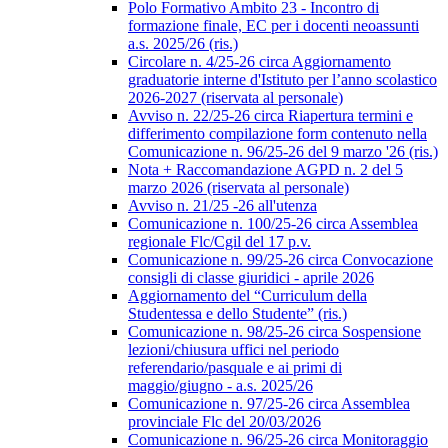
Polo Formativo Ambito 23 - Incontro di
formazione finale, EC per i docenti neoassunti
a.s. 2025/26 (ris.)
Circolare n. 4/25-26 circa Aggiornamento
graduatorie interne d'Istituto per l’anno scolastico
2026-2027 (riservata al personale)
Avviso n. 22/25-26 circa Riapertura termini e
differimento compilazione form contenuto nella
Comunicazione n. 96/25-26 del 9 marzo '26 (ris.)
Nota + Raccomandazione AGPD n. 2 del 5
marzo 2026 (riservata al personale)
Avviso n. 21/25 -26 all'utenza
Comunicazione n. 100/25-26 circa Assemblea
regionale Flc/Cgil del 17 p.v.
Comunicazione n. 99/25-26 circa Convocazione
consigli di classe giuridici - aprile 2026
Aggiornamento del “Curriculum della
Studentessa e dello Studente” (ris.)
Comunicazione n. 98/25-26 circa Sospensione
lezioni/chiusura uffici nel periodo
referendario/pasquale e ai primi di
maggio/giugno - a.s. 2025/26
Comunicazione n. 97/25-26 circa Assemblea
provinciale Flc del 20/03/2026
Comunicazione n. 96/25-26 circa Monitoraggio