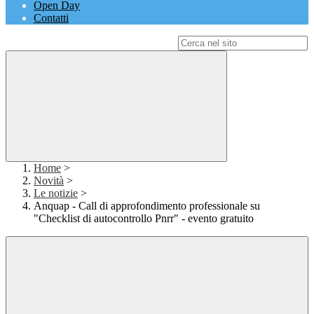
Open Day
Contatti
Campo di ricerca per le pagine del sito
Home
>
Novità
>
Le notizie
>
Anquap - Call di approfondimento professionale su
"Checklist di autocontrollo Pnrr" - evento gratuito