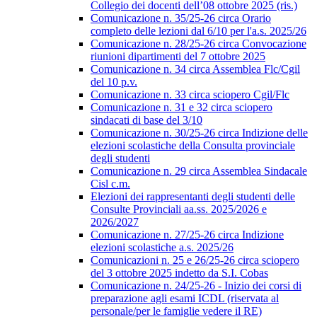
Collegio dei docenti dell’08 ottobre 2025 (ris.)
Comunicazione n. 35/25-26 circa Orario
completo delle lezioni dal 6/10 per l'a.s. 2025/26
Comunicazione n. 28/25-26 circa Convocazione
riunioni dipartimenti del 7 ottobre 2025
Comunicazione n. 34 circa Assemblea Flc/Cgil
del 10 p.v.
Comunicazione n. 33 circa sciopero Cgil/Flc
Comunicazione n. 31 e 32 circa sciopero
sindacati di base del 3/10
Comunicazione n. 30/25-26 circa Indizione delle
elezioni scolastiche della Consulta provinciale
degli studenti
Comunicazione n. 29 circa Assemblea Sindacale
Cisl c.m.
Elezioni dei rappresentanti degli studenti delle
Consulte Provinciali aa.ss. 2025/2026 e
2026/2027
Comunicazione n. 27/25-26 circa Indizione
elezioni scolastiche a.s. 2025/26
Comunicazioni n. 25 e 26/25-26 circa sciopero
del 3 ottobre 2025 indetto da S.I. Cobas
Comunicazione n. 24/25-26 - Inizio dei corsi di
preparazione agli esami ICDL (riservata al
personale/per le famiglie vedere il RE)