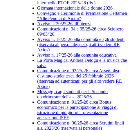
intermedio PTOF 2025-26 (ris.)
Giornata internazionale delle donne 2026
Convegno e Cerimonia di Premiazione Certamen
"Alle Pendici di Anxur"
Avviso n. 20/25-26 all’utenza
Comunicazioni n. 94 e 95/25-26 circa Sciopero
09/03/'26
Avviso n. 18/25-26 alla comunità e agli studenti
(riservata al personale; per gli altri vedere RE
Axios)
Avviso n. 17/25-26 alla comunità educativa
La Porta Magica, Andrea Delogu e la musica che
salva
Comunicazione n. 92/25-26 circa Assemblea
d'istituto studentesca del 25 febbraio 2026
(riservata ad autenticati; per gli altri vedere RE
Axios)
Messaggio agli studenti per il Secondo
quadrimestre dell'a.s. 2025/26
Comunicazione n. 91/25-26 circa Bonus
economico per la partecipazione ai viaggi di
istruzione di più giorni – presentazione
attestazione ISEE
Comunicazione n. 90/25-26 circa Scrutini finali
a.s. 2025/26 (riservata al personale)