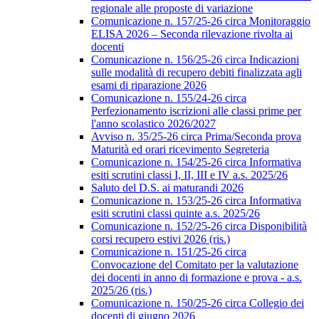
regionale alle proposte di variazione
Comunicazione n. 157/25-26 circa Monitoraggio
ELISA 2026 – Seconda rilevazione rivolta ai
docenti
Comunicazione n. 156/25-26 circa Indicazioni
sulle modalità di recupero debiti finalizzata agli
esami di riparazione 2026
Comunicazione n. 155/24-26 circa
Perfezionamento iscrizioni alle classi prime per
l'anno scolastico 2026/2027
Avviso n. 35/25-26 circa Prima/Seconda prova
Maturità ed orari ricevimento Segreteria
Comunicazione n. 154/25-26 circa Informativa
esiti scrutini classi I, II, III e IV a.s. 2025/26
Saluto del D.S. ai maturandi 2026
Comunicazione n. 153/25-26 circa Informativa
esiti scrutini classi quinte a.s. 2025/26
Comunicazione n. 152/25-26 circa Disponibilità
corsi recupero estivi 2026 (ris.)
Comunicazione n. 151/25-26 circa
Convocazione del Comitato per la valutazione
dei docenti in anno di formazione e prova - a.s.
2025/26 (ris.)
Comunicazione n. 150/25-26 circa Collegio dei
docenti di giugno 2026