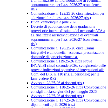
a t.i. finalizzate all’individuazione di eventuali
soprannumerari per l’a.s. 2026/27 (con elenchi
ris.)
Comunicazione n. 122/25-26 circa Istruzioni per
adozione libri di testo a.s. 2026/27 (ris.)
Buon Venticinque Aprile 2026!
Decreto di pubblicazione delle graduatorie
provvisorie interne d’istituto del personale ATA a
t.i. finalizzate all’individuazione di eventuali
soprannumerari per l’a.s. 2026/27 (con elenchi
ris.)
Comunicazione n. 120/25-26 circa Esami
integrativi e di idoneità - scadenza presentazione
domande di partecipazione c.a.
Comunicazione n.119/25-26 circa Prove
INVALSI classi seconde 2026: svolgimento delle
prove e indicazioni operative ed integrazioni alla
Com. del D.S. n. 110 (ris. al personale; per le
fam. vedere RE)
Avviso n. 28/25-26 ai docenti (ris.)
Comunicazione n. 118/25-26 circa Convocazione
consigli di classe giuridici per maggio 2026
Avviso n. 27/25-26 ai docenti (ris.)
Comunicazione n. 117/25-26 circa Convocazione
dipartimenti aprile 2026 (ris.)