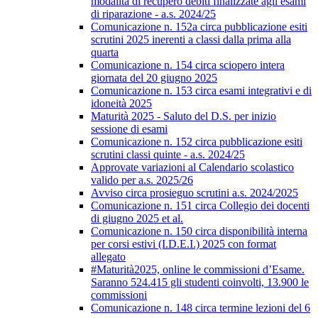
modalità di recupero debiti finalizzate agli esami
di riparazione - a.s. 2024/25
Comunicazione n. 152a circa pubblicazione esiti
scrutini 2025 inerenti a classi dalla prima alla
quarta
Comunicazione n. 154 circa sciopero intera
giornata del 20 giugno 2025
Comunicazione n. 153 circa esami integrativi e di
idoneità 2025
Maturità 2025 - Saluto del D.S. per inizio
sessione di esami
Comunicazione n. 152 circa pubblicazione esiti
scrutini classi quinte - a.s. 2024/25
Approvate variazioni al Calendario scolastico
valido per a.s. 2025/26
Avviso circa prosieguo scrutini a.s. 2024/2025
Comunicazione n. 151 circa Collegio dei docenti
di giugno 2025 et al.
Comunicazione n. 150 circa disponibilità interna
per corsi estivi (I.D.E.I.) 2025 con format
allegato
#Maturità2025, online le commissioni d’Esame.
Saranno 524.415 gli studenti coinvolti, 13.900 le
commissioni
Comunicazione n. 148 circa termine lezioni del 6