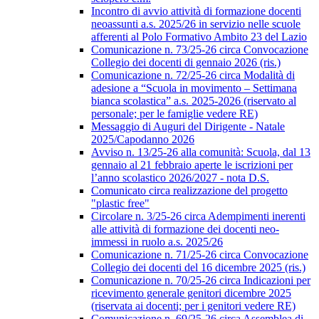
Incontro di avvio attività di formazione docenti
neoassunti a.s. 2025/26 in servizio nelle scuole
afferenti al Polo Formativo Ambito 23 del Lazio
Comunicazione n. 73/25-26 circa Convocazione
Collegio dei docenti di gennaio 2026 (ris.)
Comunicazione n. 72/25-26 circa Modalità di
adesione a “Scuola in movimento – Settimana
bianca scolastica” a.s. 2025-2026 (riservato al
personale; per le famiglie vedere RE)
Messaggio di Auguri del Dirigente - Natale
2025/Capodanno 2026
Avviso n. 13/25-26 alla comunità: Scuola, dal 13
gennaio al 21 febbraio aperte le iscrizioni per
l’anno scolastico 2026/2027 - nota D.S.
Comunicato circa realizzazione del progetto
"plastic free"
Circolare n. 3/25-26 circa Adempimenti inerenti
alle attività di formazione dei docenti neo-
immessi in ruolo a.s. 2025/26
Comunicazione n. 71/25-26 circa Convocazione
Collegio dei docenti del 16 dicembre 2025 (ris.)
Comunicazione n. 70/25-26 circa Indicazioni per
ricevimento generale genitori dicembre 2025
(riservata ai docenti; per i genitori vedere RE)
Comunicazione n. 69/25-26 circa Assemblea di