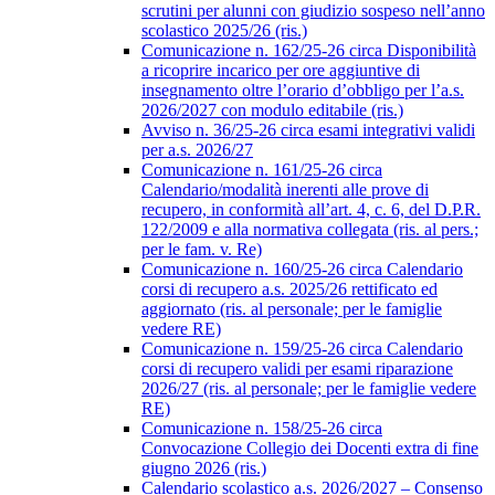
scrutini per alunni con giudizio sospeso nell’anno
scolastico 2025/26 (ris.)
Comunicazione n. 162/25-26 circa Disponibilità
a ricoprire incarico per ore aggiuntive di
insegnamento oltre l’orario d’obbligo per l’a.s.
2026/2027 con modulo editabile (ris.)
Avviso n. 36/25-26 circa esami integrativi validi
per a.s. 2026/27
Comunicazione n. 161/25-26 circa
Calendario/modalità inerenti alle prove di
recupero, in conformità all’art. 4, c. 6, del D.P.R.
122/2009 e alla normativa collegata (ris. al pers.;
per le fam. v. Re)
Comunicazione n. 160/25-26 circa Calendario
corsi di recupero a.s. 2025/26 rettificato ed
aggiornato (ris. al personale; per le famiglie
vedere RE)
Comunicazione n. 159/25-26 circa Calendario
corsi di recupero validi per esami riparazione
2026/27 (ris. al personale; per le famiglie vedere
RE)
Comunicazione n. 158/25-26 circa
Convocazione Collegio dei Docenti extra di fine
giugno 2026 (ris.)
Calendario scolastico a.s. 2026/2027 – Consenso