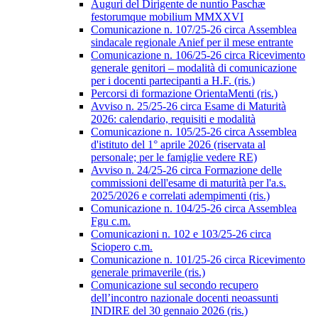
Auguri del Dirigente de nuntio Paschæ
festorumque mobilium MMXXVI
Comunicazione n. 107/25-26 circa Assemblea
sindacale regionale Anief per il mese entrante
Comunicazione n. 106/25-26 circa Ricevimento
generale genitori – modalità di comunicazione
per i docenti partecipanti a H.F. (ris.)
Percorsi di formazione OrientaMenti (ris.)
Avviso n. 25/25-26 circa Esame di Maturità
2026: calendario, requisiti e modalità
Comunicazione n. 105/25-26 circa Assemblea
d'istituto del 1° aprile 2026 (riservata al
personale; per le famiglie vedere RE)
Avviso n. 24/25-26 circa Formazione delle
commissioni dell'esame di maturità per l'a.s.
2025/2026 e correlati adempimenti (ris.)
Comunicazione n. 104/25-26 circa Assemblea
Fgu c.m.
Comunicazioni n. 102 e 103/25-26 circa
Sciopero c.m.
Comunicazione n. 101/25-26 circa Ricevimento
generale primaverile (ris.)
Comunicazione sul secondo recupero
dell’incontro nazionale docenti neoassunti
INDIRE del 30 gennaio 2026 (ris.)