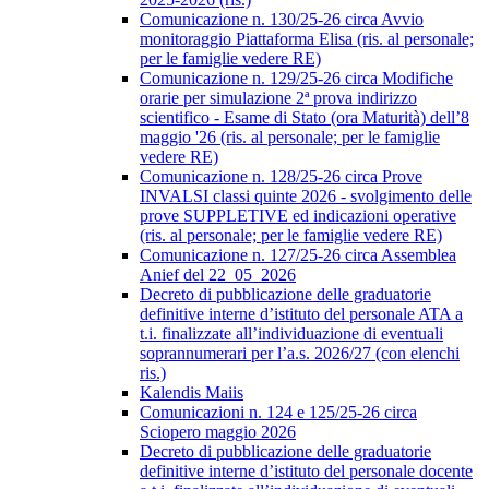
Comunicazione n. 130/25-26 circa Avvio
monitoraggio Piattaforma Elisa (ris. al personale;
per le famiglie vedere RE)
Comunicazione n. 129/25-26 circa Modifiche
orarie per simulazione 2ª prova indirizzo
scientifico - Esame di Stato (ora Maturità) dell’8
maggio '26 (ris. al personale; per le famiglie
vedere RE)
Comunicazione n. 128/25-26 circa Prove
INVALSI classi quinte 2026 - svolgimento delle
prove SUPPLETIVE ed indicazioni operative
(ris. al personale; per le famiglie vedere RE)
Comunicazione n. 127/25-26 circa Assemblea
Anief del 22_05_2026
Decreto di pubblicazione delle graduatorie
definitive interne d’istituto del personale ATA a
t.i. finalizzate all’individuazione di eventuali
soprannumerari per l’a.s. 2026/27 (con elenchi
ris.)
Kalendis Maiis
Comunicazioni n. 124 e 125/25-26 circa
Sciopero maggio 2026
Decreto di pubblicazione delle graduatorie
definitive interne d’istituto del personale docente