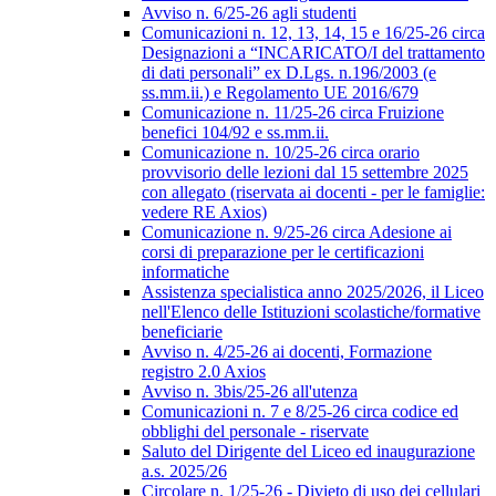
Avviso n. 6/25-26 agli studenti
Comunicazioni n. 12, 13, 14, 15 e 16/25-26 circa
Designazioni a “INCARICATO/I del trattamento
di dati personali” ex D.Lgs. n.196/2003 (e
ss.mm.ii.) e Regolamento UE 2016/679
Comunicazione n. 11/25-26 circa Fruizione
benefici 104/92 e ss.mm.ii.
Comunicazione n. 10/25-26 circa orario
provvisorio delle lezioni dal 15 settembre 2025
con allegato (riservata ai docenti - per le famiglie:
vedere RE Axios)
Comunicazione n. 9/25-26 circa Adesione ai
corsi di preparazione per le certificazioni
informatiche
Assistenza specialistica anno 2025/2026, il Liceo
nell'Elenco delle Istituzioni scolastiche/formative
beneficiarie
Avviso n. 4/25-26 ai docenti, Formazione
registro 2.0 Axios
Avviso n. 3bis/25-26 all'utenza
Comunicazioni n. 7 e 8/25-26 circa codice ed
obblighi del personale - riservate
Saluto del Dirigente del Liceo ed inaugurazione
a.s. 2025/26
Circolare n. 1/25-26 - Divieto di uso dei cellulari