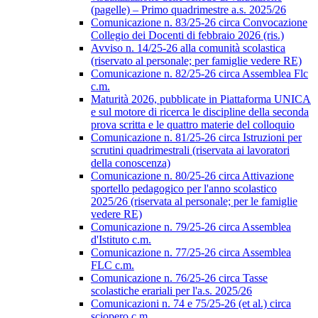
(pagelle) – Primo quadrimestre a.s. 2025/26
Comunicazione n. 83/25-26 circa Convocazione
Collegio dei Docenti di febbraio 2026 (ris.)
Avviso n. 14/25-26 alla comunità scolastica
(riservato al personale; per famiglie vedere RE)
Comunicazione n. 82/25-26 circa Assemblea Flc
c.m.
Maturità 2026, pubblicate in Piattaforma UNICA
e sul motore di ricerca le discipline della seconda
prova scritta e le quattro materie del colloquio
Comunicazione n. 81/25-26 circa Istruzioni per
scrutini quadrimestrali (riservata ai lavoratori
della conoscenza)
Comunicazione n. 80/25-26 circa Attivazione
sportello pedagogico per l'anno scolastico
2025/26 (riservata al personale; per le famiglie
vedere RE)
Comunicazione n. 79/25-26 circa Assemblea
d'Istituto c.m.
Comunicazione n. 77/25-26 circa Assemblea
FLC c.m.
Comunicazione n. 76/25-26 circa Tasse
scolastiche erariali per l'a.s. 2025/26
Comunicazioni n. 74 e 75/25-26 (et al.) circa
sciopero c.m.