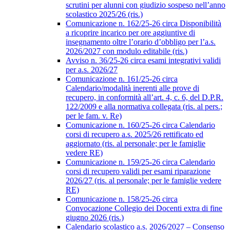
scrutini per alunni con giudizio sospeso nell’anno
scolastico 2025/26 (ris.)
Comunicazione n. 162/25-26 circa Disponibilità
a ricoprire incarico per ore aggiuntive di
insegnamento oltre l’orario d’obbligo per l’a.s.
2026/2027 con modulo editabile (ris.)
Avviso n. 36/25-26 circa esami integrativi validi
per a.s. 2026/27
Comunicazione n. 161/25-26 circa
Calendario/modalità inerenti alle prove di
recupero, in conformità all’art. 4, c. 6, del D.P.R.
122/2009 e alla normativa collegata (ris. al pers.;
per le fam. v. Re)
Comunicazione n. 160/25-26 circa Calendario
corsi di recupero a.s. 2025/26 rettificato ed
aggiornato (ris. al personale; per le famiglie
vedere RE)
Comunicazione n. 159/25-26 circa Calendario
corsi di recupero validi per esami riparazione
2026/27 (ris. al personale; per le famiglie vedere
RE)
Comunicazione n. 158/25-26 circa
Convocazione Collegio dei Docenti extra di fine
giugno 2026 (ris.)
Calendario scolastico a.s. 2026/2027 – Consenso