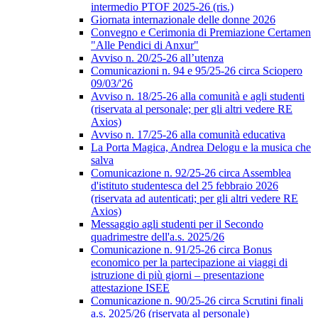
intermedio PTOF 2025-26 (ris.)
Giornata internazionale delle donne 2026
Convegno e Cerimonia di Premiazione Certamen
"Alle Pendici di Anxur"
Avviso n. 20/25-26 all’utenza
Comunicazioni n. 94 e 95/25-26 circa Sciopero
09/03/'26
Avviso n. 18/25-26 alla comunità e agli studenti
(riservata al personale; per gli altri vedere RE
Axios)
Avviso n. 17/25-26 alla comunità educativa
La Porta Magica, Andrea Delogu e la musica che
salva
Comunicazione n. 92/25-26 circa Assemblea
d'istituto studentesca del 25 febbraio 2026
(riservata ad autenticati; per gli altri vedere RE
Axios)
Messaggio agli studenti per il Secondo
quadrimestre dell'a.s. 2025/26
Comunicazione n. 91/25-26 circa Bonus
economico per la partecipazione ai viaggi di
istruzione di più giorni – presentazione
attestazione ISEE
Comunicazione n. 90/25-26 circa Scrutini finali
a.s. 2025/26 (riservata al personale)