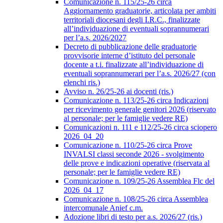
Comunicazione n. 115/25-26 circa
Aggiornamento graduatorie, articolata per ambiti
territoriali diocesani degli I.R.C., finalizzate
all’individuazione di eventuali soprannumerari
per l’a.s. 2026/2027
Decreto di pubblicazione delle graduatorie
provvisorie interne d’istituto del personale
docente a t.i. finalizzate all’individuazione di
eventuali soprannumerari per l’a.s. 2026/27 (con
elenchi ris.)
Avviso n. 26/25-26 ai docenti (ris.)
Comunicazione n. 113/25-26 circa Indicazioni
per ricevimento generale genitori 2026 (riservato
al personale; per le famiglie vedere RE)
Comunicazioni n. 111 e 112/25-26 circa sciopero
2026_04_20
Comunicazione n. 110/25-26 circa Prove
INVALSI classi seconde 2026 - svolgimento
delle prove e indicazioni operative (riservata al
personale; per le famiglie vedere RE)
Comunicazione n. 109/25-26 Assemblea Flc del
2026_04_17
Comunicazione n. 108/25-26 circa Assemblea
intercomunale Anief c.m.
Adozione libri di testo per a.s. 2026/27 (ris.)