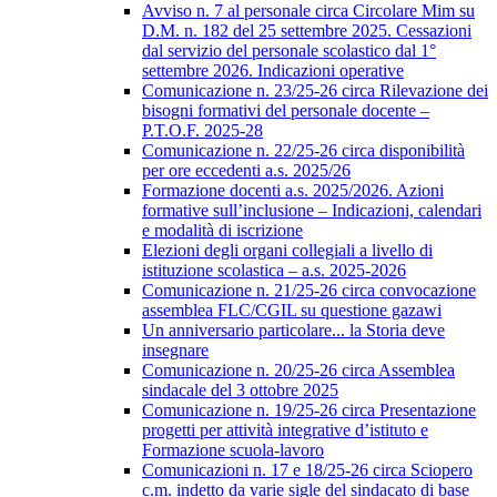
Avviso n. 7 al personale circa Circolare Mim su
D.M. n. 182 del 25 settembre 2025. Cessazioni
dal servizio del personale scolastico dal 1°
settembre 2026. Indicazioni operative
Comunicazione n. 23/25-26 circa Rilevazione dei
bisogni formativi del personale docente –
P.T.O.F. 2025-28
Comunicazione n. 22/25-26 circa disponibilità
per ore eccedenti a.s. 2025/26
Formazione docenti a.s. 2025/2026. Azioni
formative sull’inclusione – Indicazioni, calendari
e modalità di iscrizione
Elezioni degli organi collegiali a livello di
istituzione scolastica – a.s. 2025-2026
Comunicazione n. 21/25-26 circa convocazione
assemblea FLC/CGIL su questione gazawi
Un anniversario particolare... la Storia deve
insegnare
Comunicazione n. 20/25-26 circa Assemblea
sindacale del 3 ottobre 2025
Comunicazione n. 19/25-26 circa Presentazione
progetti per attività integrative d’istituto e
Formazione scuola-lavoro
Comunicazioni n. 17 e 18/25-26 circa Sciopero
c.m. indetto da varie sigle del sindacato di base