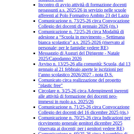
Incontro di avvio attività di formazione docenti
neoassunti a.s. 2025/26 in servizio nelle scuole
afferenti al Polo Formativo Ambito 23 del Lazio
Comunicazione n. 73/25-26 circa Convocazione
Collegio dei docenti di gennaio 2026 (ris.)
Comunicazione n. 72/25-26 circa Modalità di
adesione a “Scuola in movimento – Settimana
bianca scolastica” a.s. 2025-2026 (riservato al
personale; per le famiglie vedere RE)
Messaggio di Auguri del Dirigente - Natale
2025/Capodanno 2026
Avviso n. 13/25-26 alla comunità: Scuola, dal 13
gennaio al 21 febbraio aperte le iscrizioni per
l’anno scolastico 2026/2027 - nota D.S.
Comunicato circa realizzazione del progetto
"plastic free"
Circolare n. 3/25-26 circa Adempimenti inerenti
alle attività di formazione dei docenti neo-
immessi in ruolo a.s. 2025/26
Comunicazione n. 71/25-26 circa Convocazione
Collegio dei docenti del 16 dicembre 2025 (ris.)
Comunicazione n. 70/25-26 circa Indicazioni per
ricevimento generale genitori dicembre 2025
(riservata ai docenti; per i genitori vedere RE)
Comunicazione n. 69/25-26 circa Assemblea di