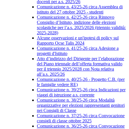
docenti per a.s. 2025/26
Comunicazione n. 43/25-26 circa Assemblea di
istituto del 27 ottobre 2025 - studenti
Comunicazione n. 42/25-26 circa Rinnovo
Consiglio d’Istituto, indizione delle elezioni
scolastiche per l’a.s. 2025/2026 (triennio validità:
2025-2028)
Alcune osservazioni e un'ipotesi di policy sul
Rapporto Ocse Talis 2024
Comunicazione n. 41/25-26 circa Adesione a
progetti d'Istituto
Atto d’indirizzo del Dirigente per l’elaborazione
del Piano triennale dell’offerta formativa valido
per il triennio 2025/2028 con Nota relativa
all’a.s. 2025/26
Comunicazione n. 40/25-26 - Progetto C.B. (per
le famiglie vedere RE)
Comunicazione n. 39/25-26 circa Indicazioni per
viaggi di istruzione a.s. corrente
Comunicazione n. 38/25-26 circa Modalità
organizzative per elezioni rappresentanti genitori
nei Consigli di Classe
Comunicazione n. 37/25-26 circa Convocazione
consigli di classe ottobre 2025
Comunicazione n. 36/25-26 circa Convocazione