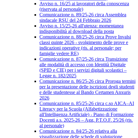
Avviso n. 16/25 ai lavoratori della conoscenza
(riservata al personale)
Comunicazione n. 89/25-26 circa Assemblea
sindacale RSU del 24 Febbraio 2026
Avviso n. 15/25-26 all'utenza: momentanea
indisponibilità al download della posta
Comunicazione n. 88/25-26 circa Prove Invalsi
classi quinte 2026 - svolgimento delle prove e
indicazioni operative (ris. al personale; per
famiglie vedere RE)
Comunicazione n. 87/25-26 circa Transizione
alle modalità di accesso con Identità Digitale
(SPID e CIE) per i servizi digitali scolastici –
Legge n. 182/2025
Comunicazione n. 86/25-26 circa Proroga termini
per la presentazione delle iscrizioni degli studenti
e delle studentesse al Bando Certamen Anxuris
2026
Comunicazione n. 85/25-26 circa c.so AICA–AI
Literacy per la Scuola (Alfabetizzazione
all'Intelligenza Artificiale) - Piano di Formazione
Docenti a.s. 2025-26 – Agg. P.T.O.F. 25/26 (ris.
al personale)
Comunicazione n. 84/25-26 relativa alla
visualizzazione delle schede di valutazione