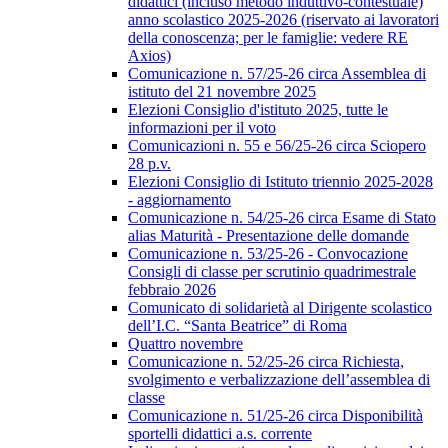
didattici (incluso metodo induttivo-contestuale)
anno scolastico 2025-2026 (riservato ai lavoratori
della conoscenza; per le famiglie: vedere RE
Axios)
Comunicazione n. 57/25-26 circa Assemblea di
istituto del 21 novembre 2025
Elezioni Consiglio d'istituto 2025, tutte le
informazioni per il voto
Comunicazioni n. 55 e 56/25-26 circa Sciopero
28 p.v.
Elezioni Consiglio di Istituto triennio 2025-2028
- aggiornamento
Comunicazione n. 54/25-26 circa Esame di Stato
alias Maturità - Presentazione delle domande
Comunicazione n. 53/25-26 - Convocazione
Consigli di classe per scrutinio quadrimestrale
febbraio 2026
Comunicato di solidarietà al Dirigente scolastico
dell’I.C. “Santa Beatrice” di Roma
Quattro novembre
Comunicazione n. 52/25-26 circa Richiesta,
svolgimento e verbalizzazione dell’assemblea di
classe
Comunicazione n. 51/25-26 circa Disponibilità
sportelli didattici a.s. corrente