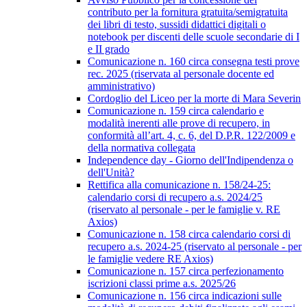
contributo per la fornitura gratuita/semigratuita
dei libri di testo, sussidi didattici digitali o
notebook per discenti delle scuole secondarie di I
e II grado
Comunicazione n. 160 circa consegna testi prove
rec. 2025 (riservata al personale docente ed
amministrativo)
Cordoglio del Liceo per la morte di Mara Severin
Comunicazione n. 159 circa calendario e
modalità inerenti alle prove di recupero, in
conformità all’art. 4, c. 6, del D.P.R. 122/2009 e
della normativa collegata
Independence day - Giorno dell'Indipendenza o
dell'Unità?
Rettifica alla comunicazione n. 158/24-25:
calendario corsi di recupero a.s. 2024/25
(riservato al personale - per le famiglie v. RE
Axios)
Comunicazione n. 158 circa calendario corsi di
recupero a.s. 2024-25 (riservato al personale - per
le famiglie vedere RE Axios)
Comunicazione n. 157 circa perfezionamento
iscrizioni classi prime a.s. 2025/26
Comunicazione n. 156 circa indicazioni sulle