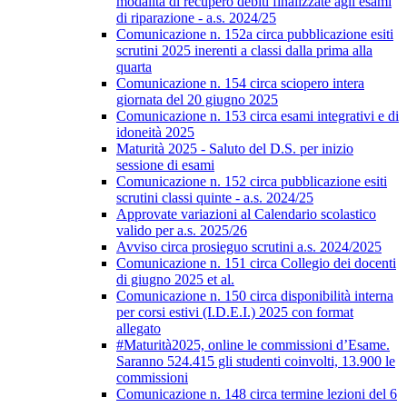
modalità di recupero debiti finalizzate agli esami
di riparazione - a.s. 2024/25
Comunicazione n. 152a circa pubblicazione esiti
scrutini 2025 inerenti a classi dalla prima alla
quarta
Comunicazione n. 154 circa sciopero intera
giornata del 20 giugno 2025
Comunicazione n. 153 circa esami integrativi e di
idoneità 2025
Maturità 2025 - Saluto del D.S. per inizio
sessione di esami
Comunicazione n. 152 circa pubblicazione esiti
scrutini classi quinte - a.s. 2024/25
Approvate variazioni al Calendario scolastico
valido per a.s. 2025/26
Avviso circa prosieguo scrutini a.s. 2024/2025
Comunicazione n. 151 circa Collegio dei docenti
di giugno 2025 et al.
Comunicazione n. 150 circa disponibilità interna
per corsi estivi (I.D.E.I.) 2025 con format
allegato
#Maturità2025, online le commissioni d’Esame.
Saranno 524.415 gli studenti coinvolti, 13.900 le
commissioni
Comunicazione n. 148 circa termine lezioni del 6