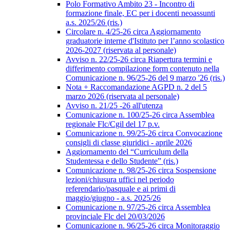
Polo Formativo Ambito 23 - Incontro di
formazione finale, EC per i docenti neoassunti
a.s. 2025/26 (ris.)
Circolare n. 4/25-26 circa Aggiornamento
graduatorie interne d'Istituto per l’anno scolastico
2026-2027 (riservata al personale)
Avviso n. 22/25-26 circa Riapertura termini e
differimento compilazione form contenuto nella
Comunicazione n. 96/25-26 del 9 marzo '26 (ris.)
Nota + Raccomandazione AGPD n. 2 del 5
marzo 2026 (riservata al personale)
Avviso n. 21/25 -26 all'utenza
Comunicazione n. 100/25-26 circa Assemblea
regionale Flc/Cgil del 17 p.v.
Comunicazione n. 99/25-26 circa Convocazione
consigli di classe giuridici - aprile 2026
Aggiornamento del “Curriculum della
Studentessa e dello Studente” (ris.)
Comunicazione n. 98/25-26 circa Sospensione
lezioni/chiusura uffici nel periodo
referendario/pasquale e ai primi di
maggio/giugno - a.s. 2025/26
Comunicazione n. 97/25-26 circa Assemblea
provinciale Flc del 20/03/2026
Comunicazione n. 96/25-26 circa Monitoraggio