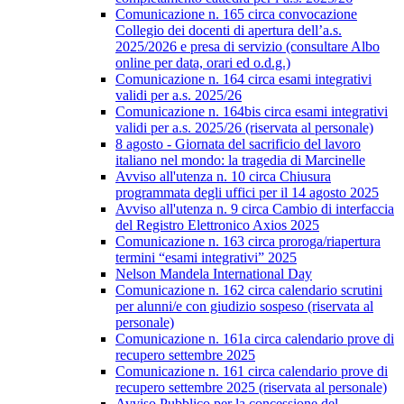
Comunicazione n. 165 circa convocazione
Collegio dei docenti di apertura dell’a.s.
2025/2026 e presa di servizio (consultare Albo
online per data, orari ed o.d.g.)
Comunicazione n. 164 circa esami integrativi
validi per a.s. 2025/26
Comunicazione n. 164bis circa esami integrativi
validi per a.s. 2025/26 (riservata al personale)
8 agosto - Giornata del sacrificio del lavoro
italiano nel mondo: la tragedia di Marcinelle
Avviso all'utenza n. 10 circa Chiusura
programmata degli uffici per il 14 agosto 2025
Avviso all'utenza n. 9 circa Cambio di interfaccia
del Registro Elettronico Axios 2025
Comunicazione n. 163 circa proroga/riapertura
termini “esami integrativi” 2025
Nelson Mandela International Day
Comunicazione n. 162 circa calendario scrutini
per alunni/e con giudizio sospeso (riservata al
personale)
Comunicazione n. 161a circa calendario prove di
recupero settembre 2025
Comunicazione n. 161 circa calendario prove di
recupero settembre 2025 (riservata al personale)
Avviso Pubblico per la concessione del