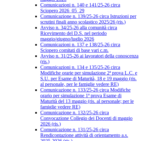
Comunicazioni n. 140 e 141/25-26 circa
Sciopero 2026_05_29
Comunicazione n. 139/25-26 circa Istruzioni per
scrutini finali anno scolastico 2025/26 (ris.)
Avviso n. 34/25-26 alla comunità circa
Ricevimento del D.S. nel periodo
maggio/giugno/luglio 2026
Comunicazioni n. 137 e 138/25-26 circa
Sciopero comitati di base vari c.m.
Avviso n. 31/25-26 ai lavoratori della conoscenza
(ris.)
Comunicazioni n. 134 e 135/25-26 circa
Modifiche orarie per simulazione 2ª prova L.C. e
S.U. per Esame di Maturità, 18 e 19 maggio (ris.
al personale, per le famiglie vedere RE)
Comunicazione n. 133/25-26 circa Modifiche
orario per simulazione 1ª prova Esame di
Maturità del 13 maggio (ris. al personale; per le
famiglie vedere RE)
Comunicazione n. 132/25-26 circa
Convocazione Collegio dei Docenti di maggio
2026 (ris.)
Comunicazione n. 131/25-26 circa
Rendicontazione attività di orientamento a.s.
2025-2026 (ris.)