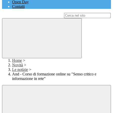
Open Day
Contatti
Campo di ricerca per le pagine del sito
Home
>
Novità
>
Le notizie
>
And - Corso di formazione online su "Senso critico e
informazione in rete"