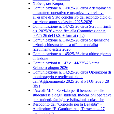
Χρόνος καὶ Καιρός
Comunicazione n. 149/25-26 circa Adempimenti
di carattere operativo e organizzativo relativi
all'esame di Stato conclusivo del secondo ciclo di
istruzione anno scolastico 2025-2026
Comunicazione n. 147/25-26 circa Scrutini finali
a.s. 2025/26 - modifica alla Comunicazione n.
90/25-26 del D.S. + format (ris.)
Comunicazione n. 146/25-26 circa Sospensione
lezioni, chiusura tecnica uffici e modalità
ricevimento estate 2026
Comunicazione n. 145/25-36 circa ultimo giorno
di lezione
Comunicazioni n. 143 e 144/225-26 circa
Sciopero giugno 2026
Comunicazione n. 142/25-26 circa Operazioni di
monitoraggio e rendicontazione
dell’Aggiornamento 2025-26 al PTOF 2025-28
(ris.)
"AscoltaMI" - Servizio per il benessere delle
studentesse e degli studenti. Indicazioni operative
per studenti, famiglie e Istituzioni scolastiche
Resoconto del “Concerto per la Legalità” –
Auditorium “F. Gambacurta”, Terracina – 27
maggio 2026