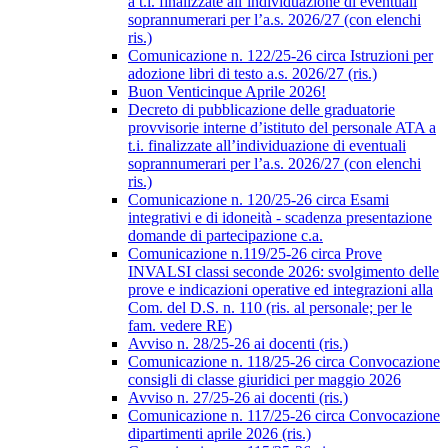
a t.i. finalizzate all’individuazione di eventuali
soprannumerari per l’a.s. 2026/27 (con elenchi
ris.)
Comunicazione n. 122/25-26 circa Istruzioni per
adozione libri di testo a.s. 2026/27 (ris.)
Buon Venticinque Aprile 2026!
Decreto di pubblicazione delle graduatorie
provvisorie interne d’istituto del personale ATA a
t.i. finalizzate all’individuazione di eventuali
soprannumerari per l’a.s. 2026/27 (con elenchi
ris.)
Comunicazione n. 120/25-26 circa Esami
integrativi e di idoneità - scadenza presentazione
domande di partecipazione c.a.
Comunicazione n.119/25-26 circa Prove
INVALSI classi seconde 2026: svolgimento delle
prove e indicazioni operative ed integrazioni alla
Com. del D.S. n. 110 (ris. al personale; per le
fam. vedere RE)
Avviso n. 28/25-26 ai docenti (ris.)
Comunicazione n. 118/25-26 circa Convocazione
consigli di classe giuridici per maggio 2026
Avviso n. 27/25-26 ai docenti (ris.)
Comunicazione n. 117/25-26 circa Convocazione
dipartimenti aprile 2026 (ris.)