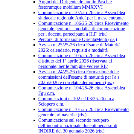
Auguri del Dirigente de nuntio Paschæ
festorumque mobilium MMXXVI
Comunicazione n. 107/25-26 circa Assemblea
sindacale regionale Anief per il mese entrante
Comunicazione n. 106/25-26 circa Ricevimento
generale genitori – modalità di comunicazione
per i docenti partecipanti a H.F. (ris.)
Percorsi di formazione OrientaMenti (ris.)
Avviso n. 25/25-26 circa Esame di Maturità
2026: calendario, requisiti e modalità
Comunicazione n. 105/25-26 circa Assemblea
d'istituto del 1° aprile 2026 (riservata al
personale; per le famiglie vedere RE)
Avviso n. 24/25-26 circa Formazione delle
commissioni dell'esame di maturità per l'a.s.
2025/2026 e correlati adempimenti (ris.)
Comunicazione n. 104/25-26 circa Assemblea
Fgu c.m.
Comunicazioni n. 102 e 103/25-26 circa
Sciopero c.m.
Comunicazione n. 101/25-26 circa Ricevimento
generale primaverile (ris.)
Comunicazione sul secondo recupero
dell’incontro nazionale docenti neoassunti
INDIRE del 30 gennaio 2026 (ris.)