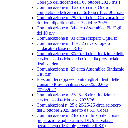
Collegio dei docenti dell’08 ottobre 2025 (ris.)
Comunicazione n. 35/25-26 circa Orario
completo delle lezioni dal 6/10 per l'a.s. 2025/26
Comunicazione n. 28/25-26 circa Convocazione
riunioni dipartimenti del 7 ottobre 2025
Comunicazione n. 34 circa Assemblea Flc/Cgil
del 10 p.v.
Comunicazione n. 33 circa sciopero Cgil/Flc
Comunicazione n. 31 e 32 circa sciopero
sindacati di base del 3/10
Comunicazione n. 30/25-26 circa Indizione delle
elezioni scolastiche della Consulta provinciale
degli studenti
Comunicazione n. 29 circa Assemblea Sindacale
Cisl c.m.
Elezioni dei rappresentanti degli studenti delle
Consulte Provinciali aa.ss. 2025/2026 e
2026/2027
Comunicazione n. 27/25-26 circa Indizione
elezioni scolastiche a.s. 2025/26
Comunicazioni n. 25 e 26/25-26 circa sciopero
del 3 ottobre 2025 indetto da S.I. Cobas
Comunicazione n. 24/25-26 - Inizio dei corsi di
preparazione agli esami ICDL (riservata al
personale/per le famiglie vedere il RE)