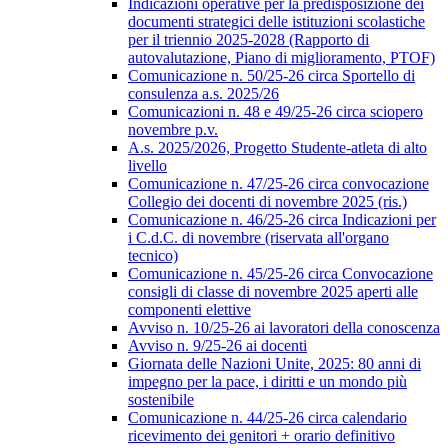
Indicazioni operative per la predisposizione dei
documenti strategici delle istituzioni scolastiche
per il triennio 2025-2028 (Rapporto di
autovalutazione, Piano di miglioramento, PTOF)
Comunicazione n. 50/25-26 circa Sportello di
consulenza a.s. 2025/26
Comunicazioni n. 48 e 49/25-26 circa sciopero
novembre p.v.
A.s. 2025/2026, Progetto Studente-atleta di alto
livello
Comunicazione n. 47/25-26 circa convocazione
Collegio dei docenti di novembre 2025 (ris.)
Comunicazione n. 46/25-26 circa Indicazioni per
i C.d.C. di novembre (riservata all'organo
tecnico)
Comunicazione n. 45/25-26 circa Convocazione
consigli di classe di novembre 2025 aperti alle
componenti elettive
Avviso n. 10/25-26 ai lavoratori della conoscenza
Avviso n. 9/25-26 ai docenti
Giornata delle Nazioni Unite, 2025: 80 anni di
impegno per la pace, i diritti e un mondo più
sostenibile
Comunicazione n. 44/25-26 circa calendario
ricevimento dei genitori + orario definitivo