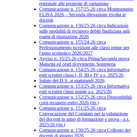
regionale alle proposte di variazione
Comunicazione n. 157/25-26 circa Monitoraggio
ELISA 2026 – Seconda rilevazione rivolta ai
docenti
Comunicazione n. 156/25-26 circa Indicazioni
sulle modalità di recupero debiti finalizzata agli
esami di riparazione 2026
Comunicazione n. 155/24-26 circa
Perfezionamento iscrizioni alle classi prime per
l'anno scolastico 2026/2027
Avviso n. 35/25-26 circa Prima/Seconda prova
Maturità ed orari ricevimento Segreteria
Comunicazione n. 154/25-26 circa Informativa
esiti scrutini classi I, II, III e IV a.s. 2025/26
Saluto del D.S. ai maturandi 2026
Comunicazione n. 153/25-26 circa Informativa
esiti scrutini classi quinte a.s. 2025/26
Comunicazione n. 152/25-26 circa Disponibilità
corsi recupero estivi 2026 (ris.)
Comunicazione n. 151/25-26 circa
Convocazione del Comitato per la valutazione
dei docenti in anno di formazione e prova - a.s.
2025/26 (ris.)
Comunicazione n. 150/25-26 circa Collegio dei
docenti di giugno 2026