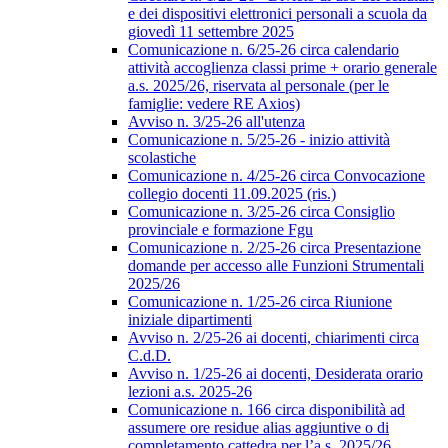
e dei dispositivi elettronici personali a scuola da
giovedì 11 settembre 2025
Comunicazione n. 6/25-26 circa calendario
attività accoglienza classi prime + orario generale
a.s. 2025/26, riservata al personale (per le
famiglie: vedere RE Axios)
Avviso n. 3/25-26 all'utenza
Comunicazione n. 5/25-26 - inizio attività
scolastiche
Comunicazione n. 4/25-26 circa Convocazione
collegio docenti 11.09.2025 (ris.)
Comunicazione n. 3/25-26 circa Consiglio
provinciale e formazione Fgu
Comunicazione n. 2/25-26 circa Presentazione
domande per accesso alle Funzioni Strumentali
2025/26
Comunicazione n. 1/25-26 circa Riunione
iniziale dipartimenti
Avviso n. 2/25-26 ai docenti, chiarimenti circa
C.d.D.
Avviso n. 1/25-26 ai docenti, Desiderata orario
lezioni a.s. 2025-26
Comunicazione n. 166 circa disponibilità ad
assumere ore residue alias aggiuntive o di
completamento cattedra per l’a.s. 2025/26