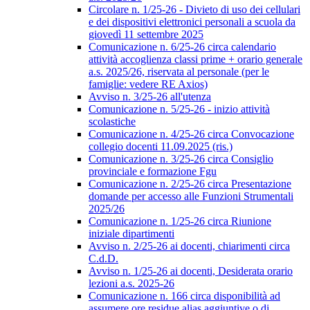
Circolare n. 1/25-26 - Divieto di uso dei cellulari
e dei dispositivi elettronici personali a scuola da
giovedì 11 settembre 2025
Comunicazione n. 6/25-26 circa calendario
attività accoglienza classi prime + orario generale
a.s. 2025/26, riservata al personale (per le
famiglie: vedere RE Axios)
Avviso n. 3/25-26 all'utenza
Comunicazione n. 5/25-26 - inizio attività
scolastiche
Comunicazione n. 4/25-26 circa Convocazione
collegio docenti 11.09.2025 (ris.)
Comunicazione n. 3/25-26 circa Consiglio
provinciale e formazione Fgu
Comunicazione n. 2/25-26 circa Presentazione
domande per accesso alle Funzioni Strumentali
2025/26
Comunicazione n. 1/25-26 circa Riunione
iniziale dipartimenti
Avviso n. 2/25-26 ai docenti, chiarimenti circa
C.d.D.
Avviso n. 1/25-26 ai docenti, Desiderata orario
lezioni a.s. 2025-26
Comunicazione n. 166 circa disponibilità ad
assumere ore residue alias aggiuntive o di