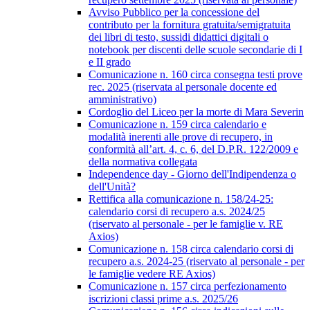
Avviso Pubblico per la concessione del
contributo per la fornitura gratuita/semigratuita
dei libri di testo, sussidi didattici digitali o
notebook per discenti delle scuole secondarie di I
e II grado
Comunicazione n. 160 circa consegna testi prove
rec. 2025 (riservata al personale docente ed
amministrativo)
Cordoglio del Liceo per la morte di Mara Severin
Comunicazione n. 159 circa calendario e
modalità inerenti alle prove di recupero, in
conformità all’art. 4, c. 6, del D.P.R. 122/2009 e
della normativa collegata
Independence day - Giorno dell'Indipendenza o
dell'Unità?
Rettifica alla comunicazione n. 158/24-25:
calendario corsi di recupero a.s. 2024/25
(riservato al personale - per le famiglie v. RE
Axios)
Comunicazione n. 158 circa calendario corsi di
recupero a.s. 2024-25 (riservato al personale - per
le famiglie vedere RE Axios)
Comunicazione n. 157 circa perfezionamento
iscrizioni classi prime a.s. 2025/26