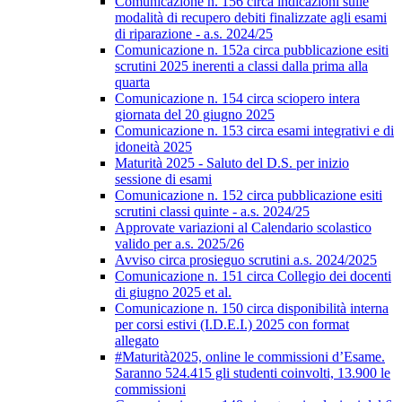
Comunicazione n. 156 circa indicazioni sulle
modalità di recupero debiti finalizzate agli esami
di riparazione - a.s. 2024/25
Comunicazione n. 152a circa pubblicazione esiti
scrutini 2025 inerenti a classi dalla prima alla
quarta
Comunicazione n. 154 circa sciopero intera
giornata del 20 giugno 2025
Comunicazione n. 153 circa esami integrativi e di
idoneità 2025
Maturità 2025 - Saluto del D.S. per inizio
sessione di esami
Comunicazione n. 152 circa pubblicazione esiti
scrutini classi quinte - a.s. 2024/25
Approvate variazioni al Calendario scolastico
valido per a.s. 2025/26
Avviso circa prosieguo scrutini a.s. 2024/2025
Comunicazione n. 151 circa Collegio dei docenti
di giugno 2025 et al.
Comunicazione n. 150 circa disponibilità interna
per corsi estivi (I.D.E.I.) 2025 con format
allegato
#Maturità2025, online le commissioni d’Esame.
Saranno 524.415 gli studenti coinvolti, 13.900 le
commissioni