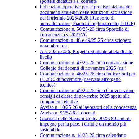
sportelli didattici a.s. corrente
Indicazioni operative per la predisposizione dei
documenti strategici delle istituzioni scolastiche
per il triennio 2025-2028 (Rapporto di
autovalutazione, Piano di miglioramento, PTOF)
Comunicazione n. 50/25-26 circa Sportello di
consulenza a.s. 2025/26
Comunicazioni n. 48 e 49/25-26 circa sciopero
novembre p.v.
A.s. 2025/2026, Progetto Studente-atleta di alto
livello
Comunicazione n. 47/25-26 circa convocazione
Collegio dei docenti di novembre 2025 (ris.)
Comunicazione n. 46/25-26 circa Indicazioni per
i C.d.C. di novembre (riservata all'organo
tecnico)
Comunicazione n. 45/25-26 circa Convocazione
consigli di classe di novembre 2025 aperti alle
componenti elettive
Avviso n. 10/25-26 ai lavoratori della conoscenza
Avviso n. 9/25-26 ai docenti
Giornata delle Nazioni Unite, 2025: 80 anni di
impegno per la pace, i diritti e un mondo più
sostenibile
Comunicazione n. 44/25-26 circa calendario