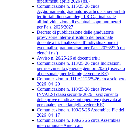
dipartimenti aprile 2026 (ris.)
Comunicazione n. 115/25-26 circa
Aggiornamento graduatorie, articolata per ambiti
territoriali diocesani degli I.R.C., finalizzate
all’individuazione di eventuali soprannumerari
per l’a.s. 2026/2027
Decreto di pubblicazione delle graduatorie
provvisorie interne d’istituto del personale
docente a t.i. finalizzate all’individuazione di
eventuali soprannumerari per l’a.s. 2026/27 (con
elenchi ris.)
Avviso n. 26/25-26 ai docenti (ris.)
Comunicazione n. 113/25-26 circa Indicazioni
per ricevimento generale genitori 2026 (riservato
al personale; per le famiglie vedere RE)
Comunicazioni n. 111 e 112/25-26 circa sciopero
2026_04_20
Comunicazione n. 110/25-26 circa Prove
INVALSI classi seconde 2026 - svolgimento
delle prove e indicazioni operative (riservata al
personale; per le famiglie vedere RE)
Comunicazione n. 109/25-26 Assemblea Flc del
2026_04_17
Comunicazione n. 108/25-26 circa Assemblea
intercomunale Anief c.m.