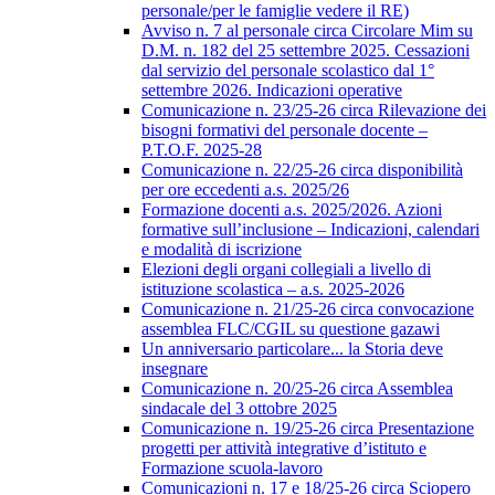
personale/per le famiglie vedere il RE)
Avviso n. 7 al personale circa Circolare Mim su
D.M. n. 182 del 25 settembre 2025. Cessazioni
dal servizio del personale scolastico dal 1°
settembre 2026. Indicazioni operative
Comunicazione n. 23/25-26 circa Rilevazione dei
bisogni formativi del personale docente –
P.T.O.F. 2025-28
Comunicazione n. 22/25-26 circa disponibilità
per ore eccedenti a.s. 2025/26
Formazione docenti a.s. 2025/2026. Azioni
formative sull’inclusione – Indicazioni, calendari
e modalità di iscrizione
Elezioni degli organi collegiali a livello di
istituzione scolastica – a.s. 2025-2026
Comunicazione n. 21/25-26 circa convocazione
assemblea FLC/CGIL su questione gazawi
Un anniversario particolare... la Storia deve
insegnare
Comunicazione n. 20/25-26 circa Assemblea
sindacale del 3 ottobre 2025
Comunicazione n. 19/25-26 circa Presentazione
progetti per attività integrative d’istituto e
Formazione scuola-lavoro
Comunicazioni n. 17 e 18/25-26 circa Sciopero