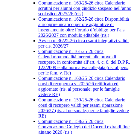
Comunicazione n. 163/25-26 circa Calendario
scrutini per alunni con giudizio sospeso nell’anno
scolastico 2025/26 (ris.)
Comunicazione n. 162/25-26 circa Disponibilità
a ricoprire incarico per ore aggiuntive di
insegnamento oltre l’orario d’obbligo per l’a.s.
2026/2027 con modulo editabile (ris.)
Avviso n. 36/25-26 circa esami integrativi validi
per a.s. 2026/27
Comunicazione n. 161/25-26 circa
Calendario/modalità inerenti alle prove di
recupero, in conformità all’art. 4, c. 6, del D.P.R.
122/2009 e alla normativa collegata (ris. al pers.;
per le fam. v. Re)
Comunicazione n. 160/25-26 circa Calendario
corsi di recupero a.s. 2025/26 rettificato ed
aggiornato (ris. al personale; per le famiglie
vedere RE)
Comunicazione n. 159/25-26 circa Calendario
corsi di recupero validi per esami riparazione
2026/27 (ris. al personale; per le famiglie vedere
RE)
Comunicazione n. 158/25-26 circa
Convocazione Collegio dei Docenti extra di fine
giugno 2026 (ris.)