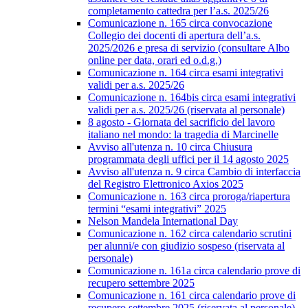
completamento cattedra per l’a.s. 2025/26
Comunicazione n. 165 circa convocazione
Collegio dei docenti di apertura dell’a.s.
2025/2026 e presa di servizio (consultare Albo
online per data, orari ed o.d.g.)
Comunicazione n. 164 circa esami integrativi
validi per a.s. 2025/26
Comunicazione n. 164bis circa esami integrativi
validi per a.s. 2025/26 (riservata al personale)
8 agosto - Giornata del sacrificio del lavoro
italiano nel mondo: la tragedia di Marcinelle
Avviso all'utenza n. 10 circa Chiusura
programmata degli uffici per il 14 agosto 2025
Avviso all'utenza n. 9 circa Cambio di interfaccia
del Registro Elettronico Axios 2025
Comunicazione n. 163 circa proroga/riapertura
termini “esami integrativi” 2025
Nelson Mandela International Day
Comunicazione n. 162 circa calendario scrutini
per alunni/e con giudizio sospeso (riservata al
personale)
Comunicazione n. 161a circa calendario prove di
recupero settembre 2025
Comunicazione n. 161 circa calendario prove di
recupero settembre 2025 (riservata al personale)