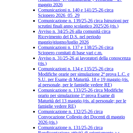
maggio 2026
Comunicazioni n. 140 e 141/25-26 circa
Sciopero 2026_05_29
Comunicazione n. 139/25-26 circa Istruzioni per
scrutini finali anno scolastico 2025/26 (ris.)
Avviso n. 34/25-26 alla comunità circa
Ricevimento del D.S. nel periodo
maggio/giugno/luglio 2026
Comunicazioni n. 137 e 138/25-26 circa
Sciopero comitati di base vari c.m.
Avviso n. 31/25-26 ai lavoratori della conoscenza
(ris.)
Comunicazioni n. 134 e 135/25-26 circa
Modifiche orarie per simulazione 2ª prova L.C. e
S.U. per Esame di Maturità, 18 e 19 maggio (ris.
al personale, per le famiglie vedere RE)
Comunicazione n. 133/25-26 circa Modifiche
orario per simulazione 1ª prova Esame di
Maturità del 13 maggio (ris. al personale; per le
famiglie vedere RE)
Comunicazione n. 132/25-26 circa
Convocazione Collegio dei Docenti di maggio
2026 (ris.)
Comunicazione n. 131/25-26 circa
Rendicontazione attività di orientamento a.s.