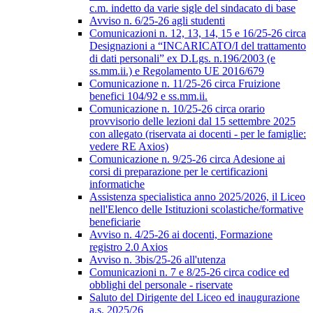
c.m. indetto da varie sigle del sindacato di base
Avviso n. 6/25-26 agli studenti
Comunicazioni n. 12, 13, 14, 15 e 16/25-26 circa
Designazioni a “INCARICATO/I del trattamento
di dati personali” ex D.Lgs. n.196/2003 (e
ss.mm.ii.) e Regolamento UE 2016/679
Comunicazione n. 11/25-26 circa Fruizione
benefici 104/92 e ss.mm.ii.
Comunicazione n. 10/25-26 circa orario
provvisorio delle lezioni dal 15 settembre 2025
con allegato (riservata ai docenti - per le famiglie:
vedere RE Axios)
Comunicazione n. 9/25-26 circa Adesione ai
corsi di preparazione per le certificazioni
informatiche
Assistenza specialistica anno 2025/2026, il Liceo
nell'Elenco delle Istituzioni scolastiche/formative
beneficiarie
Avviso n. 4/25-26 ai docenti, Formazione
registro 2.0 Axios
Avviso n. 3bis/25-26 all'utenza
Comunicazioni n. 7 e 8/25-26 circa codice ed
obblighi del personale - riservate
Saluto del Dirigente del Liceo ed inaugurazione
a.s. 2025/26