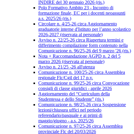
INDIRE del 30 gennaio 2026 (ris.)
Polo Formativo Ambito 23 - Incontro di
formazione finale, EC per i docenti neoassunti
a.s. 2025/26 (ris.)
Circolare n. 4/25-26 circa Aggiornamento
graduatorie interne d'Istituto per l’anno scolastico
2026-2027 (riservata al personale)
Avviso n. 22/25-26 circa Riapertura termini e
differimento compilazione form contenuto nella
Comunicazione n. 96/25-26 del 9 marzo '26 (ris.)
Nota + Raccomandazione AGPD n. 2 del 5
marzo 2026 (riservata al personale)
Avviso n. 21/25 -26 all'utenza
Comunicazione n. 100/25-26 circa Assemblea
regionale Flc/Cgil del 17 p.v.
Comunicazione n. 99/25-26 circa Convocazione
consigli di classe giuridici - aprile 2026
Aggiornamento del “Curriculum della
Studentessa e dello Studente” (ris.)
Comunicazione n. 98/25-26 circa Sospensione
lezioni/chiusura uffici nel periodo
referendario/pasquale e ai primi di
maggio/giugno - a.s. 2025/26
Comunicazione n. 97/25-26 circa Assemblea
provinciale Flc del 20/03/2026