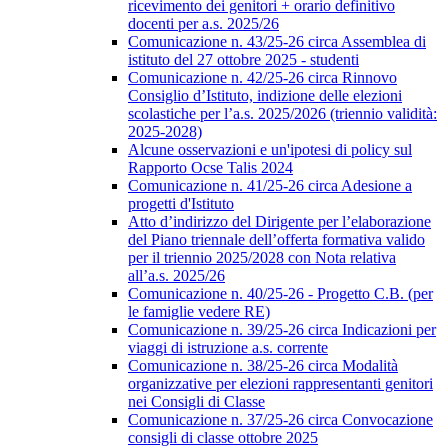
ricevimento dei genitori + orario definitivo
docenti per a.s. 2025/26
Comunicazione n. 43/25-26 circa Assemblea di
istituto del 27 ottobre 2025 - studenti
Comunicazione n. 42/25-26 circa Rinnovo
Consiglio d’Istituto, indizione delle elezioni
scolastiche per l’a.s. 2025/2026 (triennio validità:
2025-2028)
Alcune osservazioni e un'ipotesi di policy sul
Rapporto Ocse Talis 2024
Comunicazione n. 41/25-26 circa Adesione a
progetti d'Istituto
Atto d’indirizzo del Dirigente per l’elaborazione
del Piano triennale dell’offerta formativa valido
per il triennio 2025/2028 con Nota relativa
all’a.s. 2025/26
Comunicazione n. 40/25-26 - Progetto C.B. (per
le famiglie vedere RE)
Comunicazione n. 39/25-26 circa Indicazioni per
viaggi di istruzione a.s. corrente
Comunicazione n. 38/25-26 circa Modalità
organizzative per elezioni rappresentanti genitori
nei Consigli di Classe
Comunicazione n. 37/25-26 circa Convocazione
consigli di classe ottobre 2025