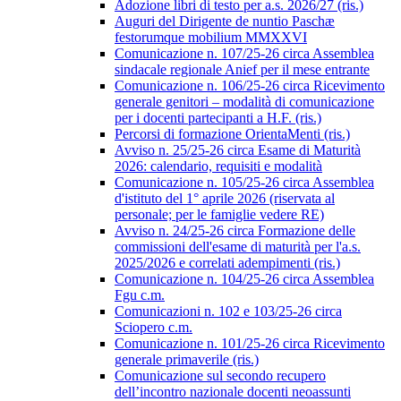
Adozione libri di testo per a.s. 2026/27 (ris.)
Auguri del Dirigente de nuntio Paschæ
festorumque mobilium MMXXVI
Comunicazione n. 107/25-26 circa Assemblea
sindacale regionale Anief per il mese entrante
Comunicazione n. 106/25-26 circa Ricevimento
generale genitori – modalità di comunicazione
per i docenti partecipanti a H.F. (ris.)
Percorsi di formazione OrientaMenti (ris.)
Avviso n. 25/25-26 circa Esame di Maturità
2026: calendario, requisiti e modalità
Comunicazione n. 105/25-26 circa Assemblea
d'istituto del 1° aprile 2026 (riservata al
personale; per le famiglie vedere RE)
Avviso n. 24/25-26 circa Formazione delle
commissioni dell'esame di maturità per l'a.s.
2025/2026 e correlati adempimenti (ris.)
Comunicazione n. 104/25-26 circa Assemblea
Fgu c.m.
Comunicazioni n. 102 e 103/25-26 circa
Sciopero c.m.
Comunicazione n. 101/25-26 circa Ricevimento
generale primaverile (ris.)
Comunicazione sul secondo recupero
dell’incontro nazionale docenti neoassunti