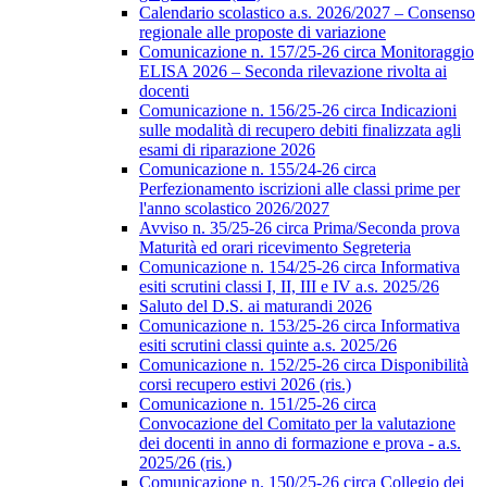
Calendario scolastico a.s. 2026/2027 – Consenso
regionale alle proposte di variazione
Comunicazione n. 157/25-26 circa Monitoraggio
ELISA 2026 – Seconda rilevazione rivolta ai
docenti
Comunicazione n. 156/25-26 circa Indicazioni
sulle modalità di recupero debiti finalizzata agli
esami di riparazione 2026
Comunicazione n. 155/24-26 circa
Perfezionamento iscrizioni alle classi prime per
l'anno scolastico 2026/2027
Avviso n. 35/25-26 circa Prima/Seconda prova
Maturità ed orari ricevimento Segreteria
Comunicazione n. 154/25-26 circa Informativa
esiti scrutini classi I, II, III e IV a.s. 2025/26
Saluto del D.S. ai maturandi 2026
Comunicazione n. 153/25-26 circa Informativa
esiti scrutini classi quinte a.s. 2025/26
Comunicazione n. 152/25-26 circa Disponibilità
corsi recupero estivi 2026 (ris.)
Comunicazione n. 151/25-26 circa
Convocazione del Comitato per la valutazione
dei docenti in anno di formazione e prova - a.s.
2025/26 (ris.)
Comunicazione n. 150/25-26 circa Collegio dei