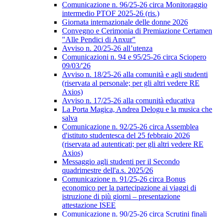
Comunicazione n. 96/25-26 circa Monitoraggio
intermedio PTOF 2025-26 (ris.)
Giornata internazionale delle donne 2026
Convegno e Cerimonia di Premiazione Certamen
"Alle Pendici di Anxur"
Avviso n. 20/25-26 all’utenza
Comunicazioni n. 94 e 95/25-26 circa Sciopero
09/03/'26
Avviso n. 18/25-26 alla comunità e agli studenti
(riservata al personale; per gli altri vedere RE
Axios)
Avviso n. 17/25-26 alla comunità educativa
La Porta Magica, Andrea Delogu e la musica che
salva
Comunicazione n. 92/25-26 circa Assemblea
d'istituto studentesca del 25 febbraio 2026
(riservata ad autenticati; per gli altri vedere RE
Axios)
Messaggio agli studenti per il Secondo
quadrimestre dell'a.s. 2025/26
Comunicazione n. 91/25-26 circa Bonus
economico per la partecipazione ai viaggi di
istruzione di più giorni – presentazione
attestazione ISEE
Comunicazione n. 90/25-26 circa Scrutini finali