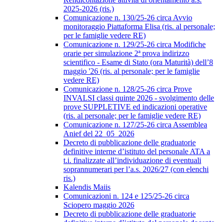
2025-2026 (ris.)
Comunicazione n. 130/25-26 circa Avvio
monitoraggio Piattaforma Elisa (ris. al personale;
per le famiglie vedere RE)
Comunicazione n. 129/25-26 circa Modifiche
orarie per simulazione 2ª prova indirizzo
scientifico - Esame di Stato (ora Maturità) dell’8
maggio '26 (ris. al personale; per le famiglie
vedere RE)
Comunicazione n. 128/25-26 circa Prove
INVALSI classi quinte 2026 - svolgimento delle
prove SUPPLETIVE ed indicazioni operative
(ris. al personale; per le famiglie vedere RE)
Comunicazione n. 127/25-26 circa Assemblea
Anief del 22_05_2026
Decreto di pubblicazione delle graduatorie
definitive interne d’istituto del personale ATA a
t.i. finalizzate all’individuazione di eventuali
soprannumerari per l’a.s. 2026/27 (con elenchi
ris.)
Kalendis Maiis
Comunicazioni n. 124 e 125/25-26 circa
Sciopero maggio 2026
Decreto di pubblicazione delle graduatorie