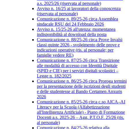
a.s. 2025/26 (riservata al personale)
Avviso n. 16/25 ai lavoratori della conoscenza
(riservata al personale)
Comunicazione n. 89/25-26 circa Assemblea
sindacale RSU del 24 Febbraio 2026
Avviso n. 15/25-26 all'utenza: momentanea
indisponibilità al download della posta
Comunicazione n. 88/25-26 circa Prove Invalsi
classi quinte 2026 - svolgimento delle prove e
indicazioni operative (ris. al personale; per
famiglie vedere RE)
Comunicazione n. 87/25-26 circa Transizione
alle modalità di accesso con Identità Digitale
(SPID e CIE) per i servizi digitali scolastici –
Legge n. 182/2025
Comunicazione n. 86/25-26 circa Proroga termini
per la presentazione delle iscrizioni degli studenti
e delle studentesse al Bando Certamen Anxuris
2026
Comunicazione n. 85/25-26 circa c.so AICA–AI
Literacy per la Scuola (Alfabetizzazione
all'Intelligenza Artificiale) - Piano di Formazione
Docenti a.s. 2025-26 – Agg. P.T.O.F. 25/26 (ris.
al personale)
Comunicazione n. 84/25-26 relativa alla