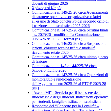
docenti di giugno 2026
Χρόνος καὶ Καιρός
Comunicazione n. 149/25-26 circa Adempimenti
di carattere operativo e organizzativo relativi
all'esame di Stato conclusivo del secondo ciclo di
istruzione anno scolastico 2025-2026
Comunicazione n. 147/25-26 circa Scrutini finali
a.s. 2025/26 - modifica alla Comunicazione n.
90/25-26 del D.S. + format (ris.)
Comunicazione n. 146/25-26 circa Sospensione
lezioni, chiusura tecnica uffici e modalità
ricevimento estate 2026
Comunicazione n. 145/25-36 circa ultimo giorno
di lezione
Comunicazioni n. 143 e 144/225-26 circa
Sciopero giugno 2026
Comunicazione n. 142/25-26 circa Operazioni di
monitoraggio e rendicontazione
dell’Aggiornamento 2025-26 al PTOF 2025-28
(ris.)
"AscoltaMI" - Servizio per il benessere delle
studentesse e degli studenti. Indicazioni operative
per studenti, famiglie e Istituzioni scolastiche
Resoconto del “Concerto per la Legalità” –
Auditorium “F. Gambacurta”, Terracina – 27