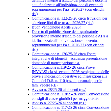
definitive interne d’istituto del personale docente
a t.i. finalizzate all’individuazione di eventuali
soprannumerari per l’a.s. 2026/27 (con elenchi
ris.)
Comunicazione n. 122/25-26 circa Istruzioni per
adozione libri di testo a.s. 2026/27 (ris.)
Buon Venticinque Aprile 2026!
Decreto di pubblicazione delle graduatorie
provvisorie interne d’istituto del personale ATA a
t.i. finalizzate all’individuazione di eventuali
soprannumerari per l’a.s. 2026/27 (con elenchi
ris.)
Comunicazione n. 120/25-26 circa Esami
integrativi e di idoneità - scadenza presentazione
domande di partecipazione c.a.
Comunicazione n.119/25-26 circa Prove
INVALSI classi seconde 2026: svolgimento delle
prove e indicazioni operative ed integrazioni alla
Com. del D.S. n. 110 (ris. al personale; per le
fam. vedere RE)
Avviso n. 28/25-26 ai docenti (ris.)
Comunicazione n. 118/25-26 circa Convocazione
consigli di classe giuridici per maggio 2026
Avviso n. 27/25-26 ai docenti (ris.)
Comunicazione n. 117/25-26 circa Convocazione