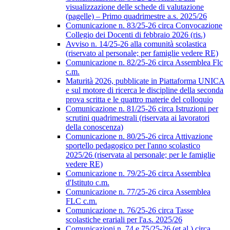
visualizzazione delle schede di valutazione
(pagelle) – Primo quadrimestre a.s. 2025/26
Comunicazione n. 83/25-26 circa Convocazione
Collegio dei Docenti di febbraio 2026 (ris.)
Avviso n. 14/25-26 alla comunità scolastica
(riservato al personale; per famiglie vedere RE)
Comunicazione n. 82/25-26 circa Assemblea Flc
c.m.
Maturità 2026, pubblicate in Piattaforma UNICA
e sul motore di ricerca le discipline della seconda
prova scritta e le quattro materie del colloquio
Comunicazione n. 81/25-26 circa Istruzioni per
scrutini quadrimestrali (riservata ai lavoratori
della conoscenza)
Comunicazione n. 80/25-26 circa Attivazione
sportello pedagogico per l'anno scolastico
2025/26 (riservata al personale; per le famiglie
vedere RE)
Comunicazione n. 79/25-26 circa Assemblea
d'Istituto c.m.
Comunicazione n. 77/25-26 circa Assemblea
FLC c.m.
Comunicazione n. 76/25-26 circa Tasse
scolastiche erariali per l'a.s. 2025/26
Comunicazioni n. 74 e 75/25-26 (et al.) circa