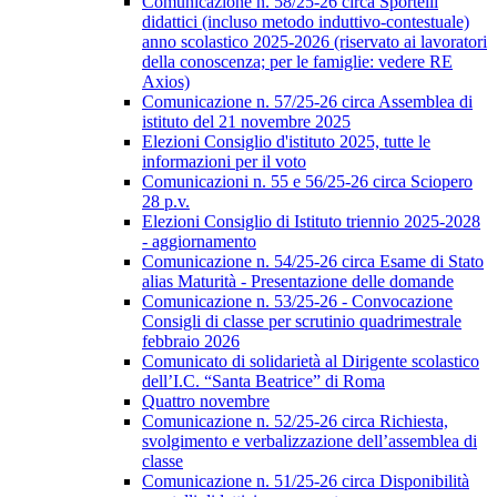
Comunicazione n. 58/25-26 circa Sportelli
didattici (incluso metodo induttivo-contestuale)
anno scolastico 2025-2026 (riservato ai lavoratori
della conoscenza; per le famiglie: vedere RE
Axios)
Comunicazione n. 57/25-26 circa Assemblea di
istituto del 21 novembre 2025
Elezioni Consiglio d'istituto 2025, tutte le
informazioni per il voto
Comunicazioni n. 55 e 56/25-26 circa Sciopero
28 p.v.
Elezioni Consiglio di Istituto triennio 2025-2028
- aggiornamento
Comunicazione n. 54/25-26 circa Esame di Stato
alias Maturità - Presentazione delle domande
Comunicazione n. 53/25-26 - Convocazione
Consigli di classe per scrutinio quadrimestrale
febbraio 2026
Comunicato di solidarietà al Dirigente scolastico
dell’I.C. “Santa Beatrice” di Roma
Quattro novembre
Comunicazione n. 52/25-26 circa Richiesta,
svolgimento e verbalizzazione dell’assemblea di
classe
Comunicazione n. 51/25-26 circa Disponibilità