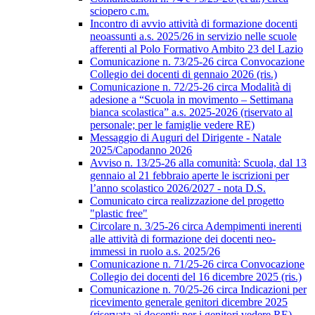
sciopero c.m.
Incontro di avvio attività di formazione docenti
neoassunti a.s. 2025/26 in servizio nelle scuole
afferenti al Polo Formativo Ambito 23 del Lazio
Comunicazione n. 73/25-26 circa Convocazione
Collegio dei docenti di gennaio 2026 (ris.)
Comunicazione n. 72/25-26 circa Modalità di
adesione a “Scuola in movimento – Settimana
bianca scolastica” a.s. 2025-2026 (riservato al
personale; per le famiglie vedere RE)
Messaggio di Auguri del Dirigente - Natale
2025/Capodanno 2026
Avviso n. 13/25-26 alla comunità: Scuola, dal 13
gennaio al 21 febbraio aperte le iscrizioni per
l’anno scolastico 2026/2027 - nota D.S.
Comunicato circa realizzazione del progetto
"plastic free"
Circolare n. 3/25-26 circa Adempimenti inerenti
alle attività di formazione dei docenti neo-
immessi in ruolo a.s. 2025/26
Comunicazione n. 71/25-26 circa Convocazione
Collegio dei docenti del 16 dicembre 2025 (ris.)
Comunicazione n. 70/25-26 circa Indicazioni per
ricevimento generale genitori dicembre 2025
(riservata ai docenti; per i genitori vedere RE)