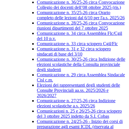
Comunicazione n. 36/25-26 circa Convocazione
Collegio dei docenti dell’08 ottobre 2025 (ris.)
Comunicazione n. 35/25-26 circa Orario
completo delle lezioni dal 6/10 per l'a.s. 2025/26
Comunicazione n. 28/25-26 circa Convocazione
riunioni dipartimenti del 7 ottobre 2025
Comunicazione n. 34 circa Assemblea Flc/Cgil
del 10 p.v.
Comunicazione n. 33 circa sciopero Cgil/Flc
Comunicazione n. 31 e 32 circa sciopero
sindacati di base del 3/10
Comunicazione n. 30/25-26 circa Indizione delle
elezioni scolastiche della Consulta provinciale
degli studenti
Comunicazione n. 29 circa Assemblea Sindacale
Cisl c.m.
Elezioni dei rappresentanti degli studenti delle
Consulte Provinciali aa.ss. 2025/2026 e
2026/2027
Comunicazione n. 27/25-26 circa Indizione
elezioni scolastiche a.s. 2025/26
Comunicazioni n. 25 e 26/25-26 circa sciopero
del 3 ottobre 2025 indetto da S.I. Cobas
Comunicazione n. 24/25-26 - Inizio dei corsi di
preparazione agli esami ICDL (riservata al