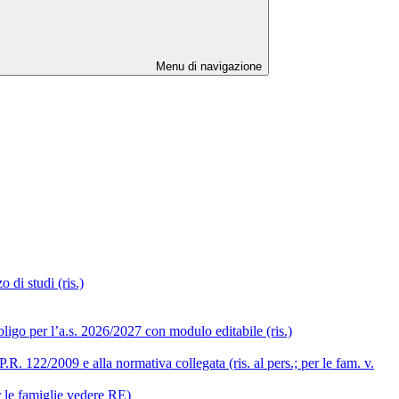
Menu di navigazione
 di studi (ris.)
ligo per l’a.s. 2026/2027 con modulo editabile (ris.)
R. 122/2009 e alla normativa collegata (ris. al pers.; per le fam. v.
r le famiglie vedere RE)