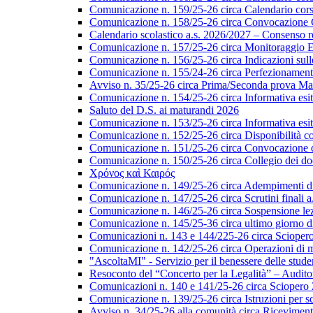
Comunicazione n. 159/25-26 circa Calendario corsi 
Comunicazione n. 158/25-26 circa Convocazione Col
Calendario scolastico a.s. 2026/2027 – Consenso re
Comunicazione n. 157/25-26 circa Monitoraggio EL
Comunicazione n. 156/25-26 circa Indicazioni sulle 
Comunicazione n. 155/24-26 circa Perfezionamento i
Avviso n. 35/25-26 circa Prima/Seconda prova Matu
Comunicazione n. 154/25-26 circa Informativa esiti s
Saluto del D.S. ai maturandi 2026
Comunicazione n. 153/25-26 circa Informativa esiti 
Comunicazione n. 152/25-26 circa Disponibilità cor
Comunicazione n. 151/25-26 circa Convocazione del 
Comunicazione n. 150/25-26 circa Collegio dei do
Χρόνος καὶ Καιρός
Comunicazione n. 149/25-26 circa Adempimenti di ca
Comunicazione n. 147/25-26 circa Scrutini finali a
Comunicazione n. 146/25-26 circa Sospensione lezio
Comunicazione n. 145/25-36 circa ultimo giorno di
Comunicazioni n. 143 e 144/225-26 circa Scioper
Comunicazione n. 142/25-26 circa Operazioni di 
"AscoltaMI" - Servizio per il benessere delle student
Resoconto del “Concerto per la Legalità” – Audit
Comunicazioni n. 140 e 141/25-26 circa Scioper
Comunicazione n. 139/25-26 circa Istruzioni per scr
Avviso n. 34/25-26 alla comunità circa Ricevimen