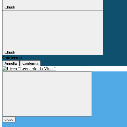
Chiudi
Chiudi
Conferma
Annulla
Conferma
close