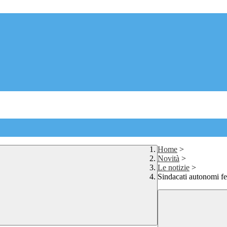
Home
>
Novità
>
Le notizie
>
Sindacati autonomi fe