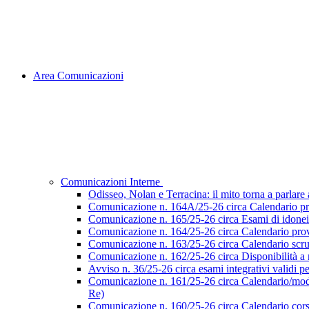
Area Comunicazioni
Comunicazioni Interne
Odisseo, Nolan e Terracina: il mito torna a parlare al
Comunicazione n. 164A/25-26 circa Calendario pr
Comunicazione n. 165/25-26 circa Esami di idoneità 
Comunicazione n. 164/25-26 circa Calendario prove
Comunicazione n. 163/25-26 circa Calendario scruti
Comunicazione n. 162/25-26 circa Disponibilità a ri
Avviso n. 36/25-26 circa esami integrativi validi p
Comunicazione n. 161/25-26 circa Calendario/modalità
Re)
Comunicazione n. 160/25-26 circa Calendario corsi d