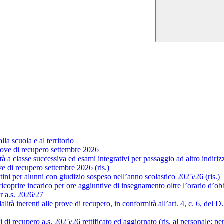
la scuola e al territorio
ove di recupero settembre 2026
a classe successiva ed esami integrativi per passaggio ad altro indirizzo
 di recupero settembre 2026 (ris.)
ni per alunni con giudizio sospeso nell’anno scolastico 2025/26 (ris.)
coprire incarico per ore aggiuntive di insegnamento oltre l’orario d’obb
er a.s. 2026/27
 inerenti alle prove di recupero, in conformità all’art. 4, c. 6, del D.P.
i recupero a.s. 2025/26 rettificato ed aggiornato (ris. al personale; pe