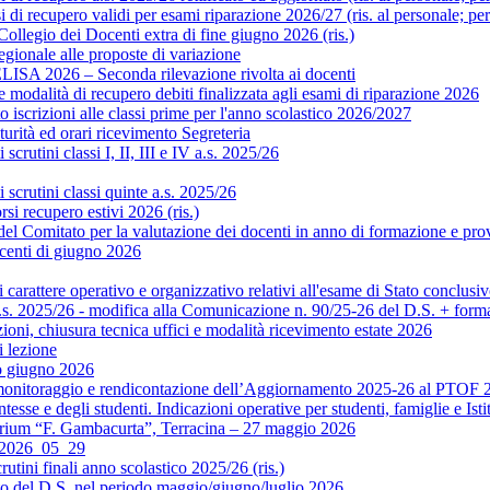
di recupero validi per esami riparazione 2026/27 (ris. al personale; pe
legio dei Docenti extra di fine giugno 2026 (ris.)
gionale alle proposte di variazione
ISA 2026 – Seconda rilevazione rivolta ai docenti
modalità di recupero debiti finalizzata agli esami di riparazione 2026
scrizioni alle classi prime per l'anno scolastico 2026/2027
rità ed orari ricevimento Segreteria
crutini classi I, II, III e IV a.s. 2025/26
scrutini classi quinte a.s. 2025/26
si recupero estivi 2026 (ris.)
Comitato per la valutazione dei docenti in anno di formazione e prova 
centi di giugno 2026
rattere operativo e organizzativo relativi all'esame di Stato conclusiv
.s. 2025/26 - modifica alla Comunicazione n. 90/25-26 del D.S. + format
ni, chiusura tecnica uffici e modalità ricevimento estate 2026
 lezione
o giugno 2026
monitoraggio e rendicontazione dell’Aggiornamento 2025-26 al PTOF 20
esse e degli studenti. Indicazioni operative per studenti, famiglie e Isti
orium “F. Gambacurta”, Terracina – 27 maggio 2026
o 2026_05_29
utini finali anno scolastico 2025/26 (ris.)
to del D.S. nel periodo maggio/giugno/luglio 2026