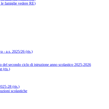
r le famiglie vedere RE)
- a.s. 2025/26 (ris.)
o del secondo ciclo di istruzione anno scolastico 2025-2026
 (ris.)
25-28 (ris.)
tuzioni scolastiche