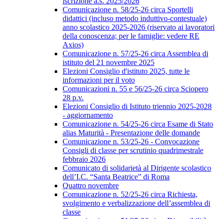
iscrizione a.s. 2025/2026
Comunicazione n. 58/25-26 circa Sportelli
didattici (incluso metodo induttivo-contestuale)
anno scolastico 2025-2026 (riservato ai lavoratori
della conoscenza; per le famiglie: vedere RE
Axios)
Comunicazione n. 57/25-26 circa Assemblea di
istituto del 21 novembre 2025
Elezioni Consiglio d'istituto 2025, tutte le
informazioni per il voto
Comunicazioni n. 55 e 56/25-26 circa Sciopero
28 p.v.
Elezioni Consiglio di Istituto triennio 2025-2028
- aggiornamento
Comunicazione n. 54/25-26 circa Esame di Stato
alias Maturità - Presentazione delle domande
Comunicazione n. 53/25-26 - Convocazione
Consigli di classe per scrutinio quadrimestrale
febbraio 2026
Comunicato di solidarietà al Dirigente scolastico
dell’I.C. “Santa Beatrice” di Roma
Quattro novembre
Comunicazione n. 52/25-26 circa Richiesta,
svolgimento e verbalizzazione dell’assemblea di
classe