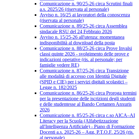
Comunicazione n. 90/25-26 circa Scrutini finali
a.s. 2025/26 (riservata al personale)
Avviso n. 16/25 ai lavoratori della conoscenza
(riservata al personale)
Comunicazione n. 89/25-26 circa Assemblea
sindacale RSU del 24 Febbraio 2026
Avviso n. 15/25-26 all'utenza: momentanea
indisponibilità al download della posta
Comunicazione n. 88/25-26 circa Prove Invalsi
classi quinte 2026 - svolgimento delle prove e
indicazioni operative (ris. al personale; per
famiglie vedere RE)
Comunicazione n. 87/25-26 circa Transizione
alle modalità di accesso con Identità Digitale
(SPID e CIE) per i servizi digitali scolastici –
Legge n. 182/2025
Comunicazione n. 86/25-26 circa Proroga termini
per la presentazione delle iscrizioni degli studenti
e delle studentesse al Bando Certamen Anxuris
2026
Comunicazione n. 85/25-26 circa c.so AICA–AI
Literacy per la Scuola (Alfabetizzazione
all'Intelligenza Artificiale) - Piano di Formazione
Docenti a.s. 2025-26 – Agg. P.T.O.F. 25/26 (ris.
al personale)