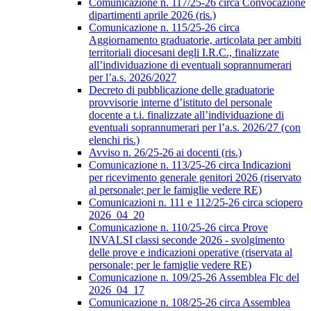
Comunicazione n. 117/25-26 circa Convocazione
dipartimenti aprile 2026 (ris.)
Comunicazione n. 115/25-26 circa
Aggiornamento graduatorie, articolata per ambiti
territoriali diocesani degli I.R.C., finalizzate
all’individuazione di eventuali soprannumerari
per l’a.s. 2026/2027
Decreto di pubblicazione delle graduatorie
provvisorie interne d’istituto del personale
docente a t.i. finalizzate all’individuazione di
eventuali soprannumerari per l’a.s. 2026/27 (con
elenchi ris.)
Avviso n. 26/25-26 ai docenti (ris.)
Comunicazione n. 113/25-26 circa Indicazioni
per ricevimento generale genitori 2026 (riservato
al personale; per le famiglie vedere RE)
Comunicazioni n. 111 e 112/25-26 circa sciopero
2026_04_20
Comunicazione n. 110/25-26 circa Prove
INVALSI classi seconde 2026 - svolgimento
delle prove e indicazioni operative (riservata al
personale; per le famiglie vedere RE)
Comunicazione n. 109/25-26 Assemblea Flc del
2026_04_17
Comunicazione n. 108/25-26 circa Assemblea