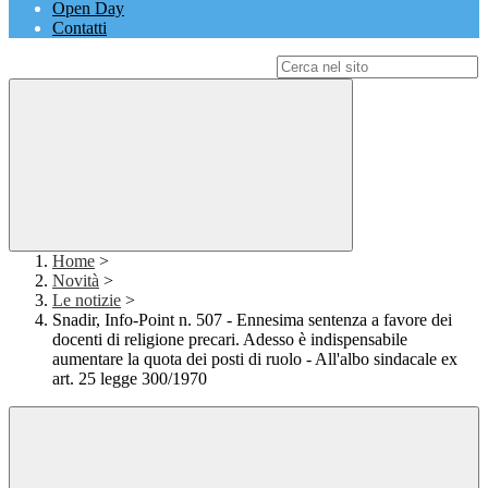
Open Day
Contatti
Campo di ricerca per le pagine del sito
Home
>
Novità
>
Le notizie
>
Snadir, Info-Point n. 507 - Ennesima sentenza a favore dei
docenti di religione precari. Adesso è indispensabile
aumentare la quota dei posti di ruolo - All'albo sindacale ex
art. 25 legge 300/1970