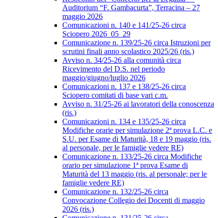
Auditorium “F. Gambacurta”, Terracina – 27
maggio 2026
Comunicazioni n. 140 e 141/25-26 circa
Sciopero 2026_05_29
Comunicazione n. 139/25-26 circa Istruzioni per
scrutini finali anno scolastico 2025/26 (ris.)
Avviso n. 34/25-26 alla comunità circa
Ricevimento del D.S. nel periodo
maggio/giugno/luglio 2026
Comunicazioni n. 137 e 138/25-26 circa
Sciopero comitati di base vari c.m.
Avviso n. 31/25-26 ai lavoratori della conoscenza
(ris.)
Comunicazioni n. 134 e 135/25-26 circa
Modifiche orarie per simulazione 2ª prova L.C. e
S.U. per Esame di Maturità, 18 e 19 maggio (ris.
al personale, per le famiglie vedere RE)
Comunicazione n. 133/25-26 circa Modifiche
orario per simulazione 1ª prova Esame di
Maturità del 13 maggio (ris. al personale; per le
famiglie vedere RE)
Comunicazione n. 132/25-26 circa
Convocazione Collegio dei Docenti di maggio
2026 (ris.)
Comunicazione n. 131/25-26 circa