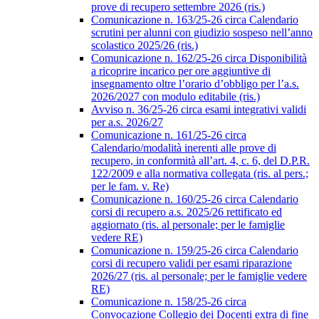
prove di recupero settembre 2026 (ris.)
Comunicazione n. 163/25-26 circa Calendario
scrutini per alunni con giudizio sospeso nell’anno
scolastico 2025/26 (ris.)
Comunicazione n. 162/25-26 circa Disponibilità
a ricoprire incarico per ore aggiuntive di
insegnamento oltre l’orario d’obbligo per l’a.s.
2026/2027 con modulo editabile (ris.)
Avviso n. 36/25-26 circa esami integrativi validi
per a.s. 2026/27
Comunicazione n. 161/25-26 circa
Calendario/modalità inerenti alle prove di
recupero, in conformità all’art. 4, c. 6, del D.P.R.
122/2009 e alla normativa collegata (ris. al pers.;
per le fam. v. Re)
Comunicazione n. 160/25-26 circa Calendario
corsi di recupero a.s. 2025/26 rettificato ed
aggiornato (ris. al personale; per le famiglie
vedere RE)
Comunicazione n. 159/25-26 circa Calendario
corsi di recupero validi per esami riparazione
2026/27 (ris. al personale; per le famiglie vedere
RE)
Comunicazione n. 158/25-26 circa
Convocazione Collegio dei Docenti extra di fine