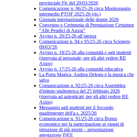
provinciale Flc del 20/03/2026
Comunicazione n. 96/25-26 circa Monitoraggio
intermedio PTOF 2025-26 (ris.)
Giornata internazionale delle donne 2026
Convegno e Cerimonia di Premiazione Certamen
"Alle Pendici di Anxur"
Avviso n. 20/25-26 all’utenza
Comunicazioni n. 94 e 95/25-26 circa Sciopero
09/03/'26
Avviso n. 18/25-26 alla comunità e agli studenti
(riservata al personale; per gli altri vedere RE
Axios)
Avviso n. 17/25-26 alla comunità educativa
La Porta Magica, Andrea Delogu e la musica che
salva
Comunicazione n. 92/25-26 circa Assemblea
d'istituto studentesca del 25 febbraio 2026
(riservata ad autenticati; per gli altri vedere RE
Axios)
Messaggio agli studenti per il Secondo
quadrimestre dell'a.s. 2025/26
Comunicazione n. 91/25-26 circa Bonus
economico per la partecipazione ai viaggi di
istruzione di più giorni – presentazione
attestazione ISEE