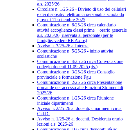
a.s. 2025/26
Circolare n. 1/25-26 - Divieto di uso dei cellulari
e dei dispositivi elettronici personali a scuola da
giovedì 11 settembre 2025
Comunicazione n. 6/25-26 circa calendario
attività accoglienza classi prime + orario generale
a.s. 2025/26, riservata al personale (per le
famiglie: vedere RE Axios)
Avviso n. 3/25-26 all'utenza
Comunicazione n. 5/25-26 - inizio attività
scolastiche
Comunicazione n. 4/25-26 circa Convocazione
collegio docenti 11.09.2025 (ris.)
Comunicazione n. 3/25-26 circa Consiglio
provinciale e formazione Fgu
Comunicazione n. 2/25-26 circa Presentazione
domande per accesso alle Funzioni Strumentali
2025/26
Comunicazione n. 1/25-26 circa Riunione
iniziale dipartimenti
Avviso n. 2/25-26 ai docenti, chiarimenti circa
C.d.D.
Avviso n. 1/25-26 ai docenti, Desiderata orario
lezioni a.s. 2025-26
Comunicazione n. 166 circa disponibilità ad