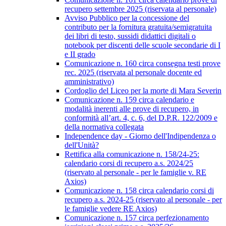
recupero settembre 2025 (riservata al personale)
Avviso Pubblico per la concessione del
contributo per la fornitura gratuita/semigratuita
dei libri di testo, sussidi didattici digitali o
notebook per discenti delle scuole secondarie di I
e II grado
Comunicazione n. 160 circa consegna testi prove
rec. 2025 (riservata al personale docente ed
amministrativo)
Cordoglio del Liceo per la morte di Mara Severin
Comunicazione n. 159 circa calendario e
modalità inerenti alle prove di recupero, in
conformità all’art. 4, c. 6, del D.P.R. 122/2009 e
della normativa collegata
Independence day - Giorno dell'Indipendenza o
dell'Unità?
Rettifica alla comunicazione n. 158/24-25:
calendario corsi di recupero a.s. 2024/25
(riservato al personale - per le famiglie v. RE
Axios)
Comunicazione n. 158 circa calendario corsi di
recupero a.s. 2024-25 (riservato al personale - per
le famiglie vedere RE Axios)
Comunicazione n. 157 circa perfezionamento