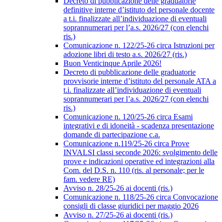
Decreto di pubblicazione delle graduatorie
definitive interne d’istituto del personale docente
a t.i. finalizzate all’individuazione di eventuali
soprannumerari per l’a.s. 2026/27 (con elenchi
ris.)
Comunicazione n. 122/25-26 circa Istruzioni per
adozione libri di testo a.s. 2026/27 (ris.)
Buon Venticinque Aprile 2026!
Decreto di pubblicazione delle graduatorie
provvisorie interne d’istituto del personale ATA a
t.i. finalizzate all’individuazione di eventuali
soprannumerari per l’a.s. 2026/27 (con elenchi
ris.)
Comunicazione n. 120/25-26 circa Esami
integrativi e di idoneità - scadenza presentazione
domande di partecipazione c.a.
Comunicazione n.119/25-26 circa Prove
INVALSI classi seconde 2026: svolgimento delle
prove e indicazioni operative ed integrazioni alla
Com. del D.S. n. 110 (ris. al personale; per le
fam. vedere RE)
Avviso n. 28/25-26 ai docenti (ris.)
Comunicazione n. 118/25-26 circa Convocazione
consigli di classe giuridici per maggio 2026
Avviso n. 27/25-26 ai docenti (ris.)