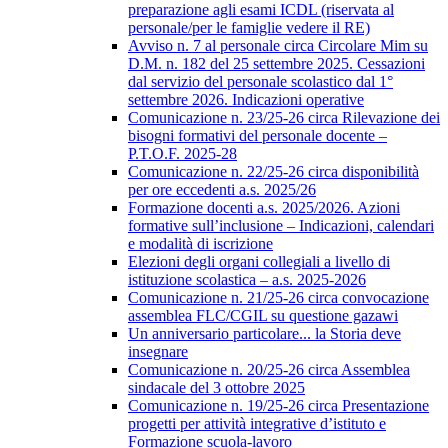
preparazione agli esami ICDL (riservata al
personale/per le famiglie vedere il RE)
Avviso n. 7 al personale circa Circolare Mim su
D.M. n. 182 del 25 settembre 2025. Cessazioni
dal servizio del personale scolastico dal 1°
settembre 2026. Indicazioni operative
Comunicazione n. 23/25-26 circa Rilevazione dei
bisogni formativi del personale docente –
P.T.O.F. 2025-28
Comunicazione n. 22/25-26 circa disponibilità
per ore eccedenti a.s. 2025/26
Formazione docenti a.s. 2025/2026. Azioni
formative sull’inclusione – Indicazioni, calendari
e modalità di iscrizione
Elezioni degli organi collegiali a livello di
istituzione scolastica – a.s. 2025-2026
Comunicazione n. 21/25-26 circa convocazione
assemblea FLC/CGIL su questione gazawi
Un anniversario particolare... la Storia deve
insegnare
Comunicazione n. 20/25-26 circa Assemblea
sindacale del 3 ottobre 2025
Comunicazione n. 19/25-26 circa Presentazione
progetti per attività integrative d’istituto e
Formazione scuola-lavoro