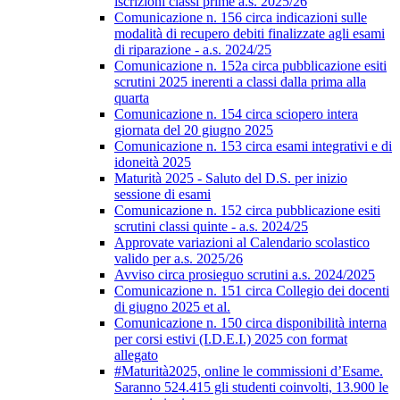
iscrizioni classi prime a.s. 2025/26
Comunicazione n. 156 circa indicazioni sulle
modalità di recupero debiti finalizzate agli esami
di riparazione - a.s. 2024/25
Comunicazione n. 152a circa pubblicazione esiti
scrutini 2025 inerenti a classi dalla prima alla
quarta
Comunicazione n. 154 circa sciopero intera
giornata del 20 giugno 2025
Comunicazione n. 153 circa esami integrativi e di
idoneità 2025
Maturità 2025 - Saluto del D.S. per inizio
sessione di esami
Comunicazione n. 152 circa pubblicazione esiti
scrutini classi quinte - a.s. 2024/25
Approvate variazioni al Calendario scolastico
valido per a.s. 2025/26
Avviso circa prosieguo scrutini a.s. 2024/2025
Comunicazione n. 151 circa Collegio dei docenti
di giugno 2025 et al.
Comunicazione n. 150 circa disponibilità interna
per corsi estivi (I.D.E.I.) 2025 con format
allegato
#Maturità2025, online le commissioni d’Esame.
Saranno 524.415 gli studenti coinvolti, 13.900 le