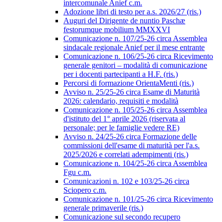
intercomunale Anief c.m.
Adozione libri di testo per a.s. 2026/27 (ris.)
Auguri del Dirigente de nuntio Paschæ
festorumque mobilium MMXXVI
Comunicazione n. 107/25-26 circa Assemblea
sindacale regionale Anief per il mese entrante
Comunicazione n. 106/25-26 circa Ricevimento
generale genitori – modalità di comunicazione
per i docenti partecipanti a H.F. (ris.)
Percorsi di formazione OrientaMenti (ris.)
Avviso n. 25/25-26 circa Esame di Maturità
2026: calendario, requisiti e modalità
Comunicazione n. 105/25-26 circa Assemblea
d'istituto del 1° aprile 2026 (riservata al
personale; per le famiglie vedere RE)
Avviso n. 24/25-26 circa Formazione delle
commissioni dell'esame di maturità per l'a.s.
2025/2026 e correlati adempimenti (ris.)
Comunicazione n. 104/25-26 circa Assemblea
Fgu c.m.
Comunicazioni n. 102 e 103/25-26 circa
Sciopero c.m.
Comunicazione n. 101/25-26 circa Ricevimento
generale primaverile (ris.)
Comunicazione sul secondo recupero