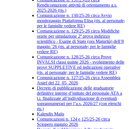
Rendicontazione attività di orientamento a.s.
2025-2026 (ris.)
Comunicazione n. 130/25-26 circa Avvio
monitoraggio Piattaforma Elisa (ris. al personale;
per le famiglie vedere RE)
Comunicazione n. 129/25-26 circa Modifiche
orarie per simulazione 2ª prova indirizzo
scientifico - Esame di Stato (ora Maturità) dell’8
maggio '26 (ris. al personale; per le famiglie
vedere RE)
Comunicazione n. 128/25-26 circa Prove
INVALSI classi quinte 2026 - svolgimento delle
prove SUPPLETIVE ed indicazioni operative
(ris. al personale; per le famiglie vedere RE)
Comunicazione n. 127/25-26 circa Assemblea
Anief del 22_05_2026
Decreto di pubblicazione delle graduatorie
definitive interne d’istituto del personale ATA a
t.i. finalizzate all’individuazione di eventuali
soprannumerari per l’a.s. 2026/27 (con elenchi
ris.)
Kalendis Maiis
Comunicazioni n. 124 e 125/25-26 circa
Sciopero maggio 2026