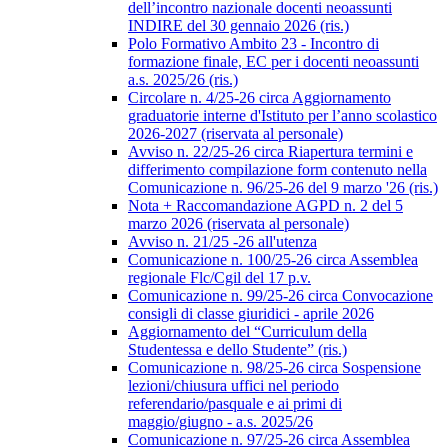
dell’incontro nazionale docenti neoassunti
INDIRE del 30 gennaio 2026 (ris.)
Polo Formativo Ambito 23 - Incontro di
formazione finale, EC per i docenti neoassunti
a.s. 2025/26 (ris.)
Circolare n. 4/25-26 circa Aggiornamento
graduatorie interne d'Istituto per l’anno scolastico
2026-2027 (riservata al personale)
Avviso n. 22/25-26 circa Riapertura termini e
differimento compilazione form contenuto nella
Comunicazione n. 96/25-26 del 9 marzo '26 (ris.)
Nota + Raccomandazione AGPD n. 2 del 5
marzo 2026 (riservata al personale)
Avviso n. 21/25 -26 all'utenza
Comunicazione n. 100/25-26 circa Assemblea
regionale Flc/Cgil del 17 p.v.
Comunicazione n. 99/25-26 circa Convocazione
consigli di classe giuridici - aprile 2026
Aggiornamento del “Curriculum della
Studentessa e dello Studente” (ris.)
Comunicazione n. 98/25-26 circa Sospensione
lezioni/chiusura uffici nel periodo
referendario/pasquale e ai primi di
maggio/giugno - a.s. 2025/26
Comunicazione n. 97/25-26 circa Assemblea