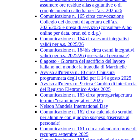
assumere ore residue alias aggiuntive o di
completamento cattedra per l’a.s. 2025/26
Comunicazione n. 165 circa convocazione
Collegio dei docenti di apertura dell’a.s.
2025/2026 e presa di servizio (consultare Albo
online per data, orari ed o.d.g.)
Comunicazione n. 164 circa esami integrativi
validi per a.s. 2025/26
Comunicazione n. 164bis circa esami integrativi
validi per a.s. 2025/26 (riservata al personale)
8 agosto - Giornata del sacrificio del lavoro
italiano nel mondo: la tragedia di Marcinelle
Avviso all'utenza n. 10 circa Chiusura
programmata degli uffici per il 14 agosto 2025
Avviso all'utenza n. 9 circa Cambio di interfaccia
del Registro Elettronico Axios 2025
Comunicazione n. 163 circa proroga/riapertura
termini “esami integrativi” 2025
Nelson Mandela International Day
Comunicazione n. 162 circa calendario scrutini
per alunni/e con giudizio sospeso (riservata al
personale)
Comunicazione n. 161a circa calendario prove di
recupero settembre 2025
Comunicazione n. 161 circa calendario prove di