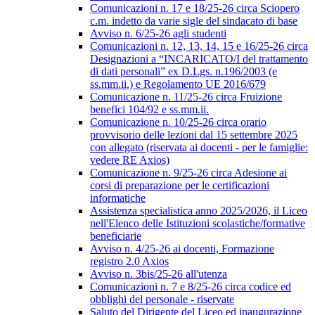
Comunicazioni n. 17 e 18/25-26 circa Sciopero
c.m. indetto da varie sigle del sindacato di base
Avviso n. 6/25-26 agli studenti
Comunicazioni n. 12, 13, 14, 15 e 16/25-26 circa
Designazioni a “INCARICATO/I del trattamento
di dati personali” ex D.Lgs. n.196/2003 (e
ss.mm.ii.) e Regolamento UE 2016/679
Comunicazione n. 11/25-26 circa Fruizione
benefici 104/92 e ss.mm.ii.
Comunicazione n. 10/25-26 circa orario
provvisorio delle lezioni dal 15 settembre 2025
con allegato (riservata ai docenti - per le famiglie:
vedere RE Axios)
Comunicazione n. 9/25-26 circa Adesione ai
corsi di preparazione per le certificazioni
informatiche
Assistenza specialistica anno 2025/2026, il Liceo
nell'Elenco delle Istituzioni scolastiche/formative
beneficiarie
Avviso n. 4/25-26 ai docenti, Formazione
registro 2.0 Axios
Avviso n. 3bis/25-26 all'utenza
Comunicazioni n. 7 e 8/25-26 circa codice ed
obblighi del personale - riservate
Saluto del Dirigente del Liceo ed inaugurazione