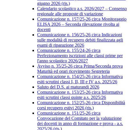
giugno 2026 (ris.)
Calendario scolastico a.s. 2026/2027 – Consenso
regionale alle proposte di variazione
Comunicazione n. 157/25-26 circa Monitoraggio
ELISA 2026 – Seconda rilevazione rivolta ai
docenti
Comunicazione n. 156/25-26 circa Indicazioni
sulle modalità di recupero debiti finalizzata agli
esami di riparazione 2026
Comunicazione n. 155/24-26 circa
Perfezionamento iscrizioni alle classi prime per
l'anno scolastico 2026/2027
Avviso n. 35/25-26 circa Prima/Seconda prova
Maturità ed orari ricevimento Segreteria
Comunicazione n. 154/25-26 circa Informativa
esiti scrutini classi I, II, III e IV a.s. 2025/26
Saluto del D.S. ai maturandi 2026
Comunicazione n. 153/25-26 circa Informativa
esiti scrutini classi quinte a.s. 2025/26
Comunicazione n. 152/25-26 circa Disponibilità
corsi recupero estivi 2026 (ris.)
Comunicazione n. 151/25-26 circa
Convocazione del Comitato per la valutazione
dei docenti in anno di formazione e prova - a.s.
2025/26 (ris.)