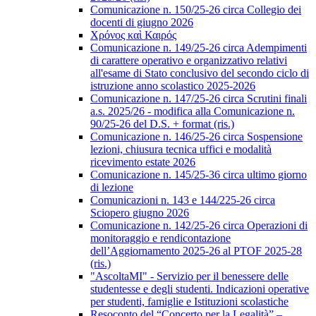
Comunicazione n. 150/25-26 circa Collegio dei
docenti di giugno 2026
Χρόνος καὶ Καιρός
Comunicazione n. 149/25-26 circa Adempimenti
di carattere operativo e organizzativo relativi
all'esame di Stato conclusivo del secondo ciclo di
istruzione anno scolastico 2025-2026
Comunicazione n. 147/25-26 circa Scrutini finali
a.s. 2025/26 - modifica alla Comunicazione n.
90/25-26 del D.S. + format (ris.)
Comunicazione n. 146/25-26 circa Sospensione
lezioni, chiusura tecnica uffici e modalità
ricevimento estate 2026
Comunicazione n. 145/25-36 circa ultimo giorno
di lezione
Comunicazioni n. 143 e 144/225-26 circa
Sciopero giugno 2026
Comunicazione n. 142/25-26 circa Operazioni di
monitoraggio e rendicontazione
dell’Aggiornamento 2025-26 al PTOF 2025-28
(ris.)
"AscoltaMI" - Servizio per il benessere delle
studentesse e degli studenti. Indicazioni operative
per studenti, famiglie e Istituzioni scolastiche
Resoconto del “Concerto per la Legalità” –