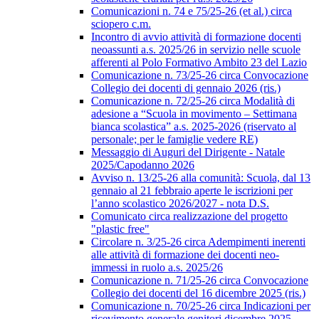
Comunicazioni n. 74 e 75/25-26 (et al.) circa
sciopero c.m.
Incontro di avvio attività di formazione docenti
neoassunti a.s. 2025/26 in servizio nelle scuole
afferenti al Polo Formativo Ambito 23 del Lazio
Comunicazione n. 73/25-26 circa Convocazione
Collegio dei docenti di gennaio 2026 (ris.)
Comunicazione n. 72/25-26 circa Modalità di
adesione a “Scuola in movimento – Settimana
bianca scolastica” a.s. 2025-2026 (riservato al
personale; per le famiglie vedere RE)
Messaggio di Auguri del Dirigente - Natale
2025/Capodanno 2026
Avviso n. 13/25-26 alla comunità: Scuola, dal 13
gennaio al 21 febbraio aperte le iscrizioni per
l’anno scolastico 2026/2027 - nota D.S.
Comunicato circa realizzazione del progetto
"plastic free"
Circolare n. 3/25-26 circa Adempimenti inerenti
alle attività di formazione dei docenti neo-
immessi in ruolo a.s. 2025/26
Comunicazione n. 71/25-26 circa Convocazione
Collegio dei docenti del 16 dicembre 2025 (ris.)
Comunicazione n. 70/25-26 circa Indicazioni per
ricevimento generale genitori dicembre 2025