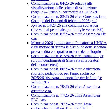
Comunicazione n. 84/25-26 relativa alla
visualizzazione delle schede di valutazione
(pagelle) – Primo quadrimestre a.s. 2025/26
Comunicazione n. 83/25-26 circa Convocazione
Collegio dei Docenti di febbraio 2026 (ris.)
Avviso n. 14/25-26 alla comunità scolastica
(riservato al personale; per famiglie vedere RE)
Comunicazione n. 82/25-26 circa Assemblea Flc
c.m.
Maturità 2026, pubblicate in Piattaforma UNICA
e sul motore di ricerca le discipline della seconda
prova scritta e le quattro materie del colloquio
Comunicazione n. 81/25-26 circa Istruzioni per
scrutini quadrimestrali (riservata ai lavoratori
della conoscenza)
Comunicazione n. 80/25-26 circa Attivazione
sportello pedagogico per l'anno scolastico
2025/26 (riservata al personale; per le famiglie
vedere RE)
Comunicazione n. 79/25-26 circa Assemblea
d'Istituto c.m.
Comunicazione n. 77/25-26 circa Assemblea
FLC c.m.
Comunicazione n. 76/25-26 circa Tasse
scolastiche erariali per l'a.s. 2025/26