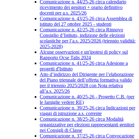
Comunicazione n. 44/25-26 circa calendario
ricevimento dei genitori + orario definitivo
docenti per a.s. 2025/26
Comunicazione n. 43/25-26 circa Assemblea di
istituto del 27 ottobre 2025 - studenti
Comunicazione n. 42/25-26 circa Rinnovo
Consiglio d’Istituto, indizione delle elezioni
scolastiche per l’a.s. 2025/2026 (triennio validità:
2025-2028)
Alcune osservazioni e un'ipotesi di policy sul
Rapporto Ocse Talis 2024
Comunicazione n. 41/25-26 circa Adesione a
progetti d'Istituto
Atto d’indirizzo del Dirigente per l’elaborazione
del Piano triennale dell’offerta formativa valido
per il triennio 2025/2028 con Nota relativa
all’a.s. 2025/26
Comunicazione n. 40/25-26 - Progetto C.B. (per
le famiglie vedere RE)
Comunicazione n. 39/25-26 circa Indicazioni per
viaggi di istruzione a.s. corrente
Comunicazione n. 38/25-26 circa Modalità
organizzative per elezioni rappresentanti genitori
nei Consigli di Classe
Comunicazione n. 37/25-26 circa Convocazione