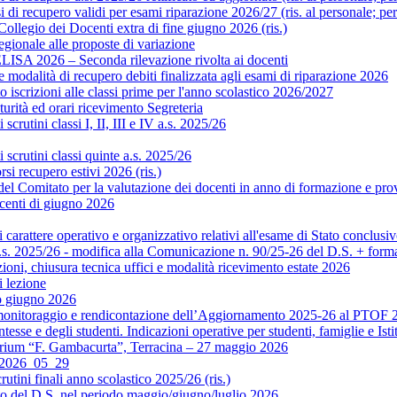
di recupero validi per esami riparazione 2026/27 (ris. al personale; pe
legio dei Docenti extra di fine giugno 2026 (ris.)
gionale alle proposte di variazione
ISA 2026 – Seconda rilevazione rivolta ai docenti
modalità di recupero debiti finalizzata agli esami di riparazione 2026
scrizioni alle classi prime per l'anno scolastico 2026/2027
rità ed orari ricevimento Segreteria
crutini classi I, II, III e IV a.s. 2025/26
scrutini classi quinte a.s. 2025/26
si recupero estivi 2026 (ris.)
Comitato per la valutazione dei docenti in anno di formazione e prova 
centi di giugno 2026
rattere operativo e organizzativo relativi all'esame di Stato conclusiv
.s. 2025/26 - modifica alla Comunicazione n. 90/25-26 del D.S. + format
ni, chiusura tecnica uffici e modalità ricevimento estate 2026
 lezione
o giugno 2026
monitoraggio e rendicontazione dell’Aggiornamento 2025-26 al PTOF 20
esse e degli studenti. Indicazioni operative per studenti, famiglie e Isti
orium “F. Gambacurta”, Terracina – 27 maggio 2026
o 2026_05_29
utini finali anno scolastico 2025/26 (ris.)
to del D.S. nel periodo maggio/giugno/luglio 2026