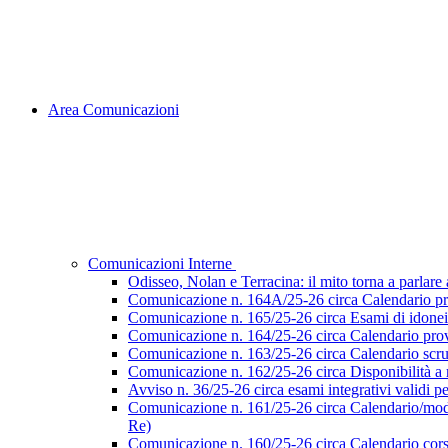
Area Comunicazioni
Comunicazioni Interne
Odisseo, Nolan e Terracina: il mito torna a parlare al
Comunicazione n. 164A/25-26 circa Calendario pr
Comunicazione n. 165/25-26 circa Esami di idoneità 
Comunicazione n. 164/25-26 circa Calendario prove
Comunicazione n. 163/25-26 circa Calendario scruti
Comunicazione n. 162/25-26 circa Disponibilità a ri
Avviso n. 36/25-26 circa esami integrativi validi p
Comunicazione n. 161/25-26 circa Calendario/modalità
Re)
Comunicazione n. 160/25-26 circa Calendario corsi d