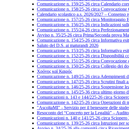
Comunicazione n. 159/25-26 circa Calendario corsi 
Comunicazione n. 158/25-26 circa Convocazione Col
Calendario scolastico a.s. 2026/2027 – Consenso re
Comunicazione n. 157/25-26 circa Monitoraggio EL
Comunicazione n. 156/25-26 circa Indicazioni sulle 
Comunicazione n. 155/24-26 circa Perfezionamento i
Avviso n. 35/25-26 circa Prima/Seconda prova Matu
Comunicazione n. 154/25-26 circa Informativa esiti s
Saluto del D.S. ai maturandi 2026
Comunicazione n. 153/25-26 circa Informativa esiti 
Comunicazione n. 152/25-26 circa Disponibilità cor
Comunicazione n. 151/25-26 circa Convocazione del 
Comunicazione n. 150/25-26 circa Collegio dei do
Χρόνος καὶ Καιρός
Comunicazione n. 149/25-26 circa Adempimenti di ca
Comunicazione n. 147/25-26 circa Scrutini finali a
Comunicazione n. 146/25-26 circa Sospensione lezio
Comunicazione n. 145/25-36 circa ultimo giorno di
Comunicazioni n. 143 e 144/225-26 circa Scioper
Comunicazione n. 142/25-26 circa Operazioni di 
"AscoltaMI" - Servizio per il benessere delle student
Resoconto del “Concerto per la Legalità” – Audit
Comunicazioni n. 140 e 141/25-26 circa Scioper
Comunicazione n. 139/25-26 circa Istruzioni per scr
Avviso n. 34/25-26 alla comunità circa Ricevimen