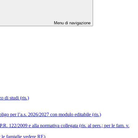
Menu di navigazione
 di studi (ris.)
ligo per l’a.s. 2026/2027 con modulo editabile (ris.)
R. 122/2009 e alla normativa collegata (ris. al pers.; per le fam. v.
r le famiglie vedere RE)