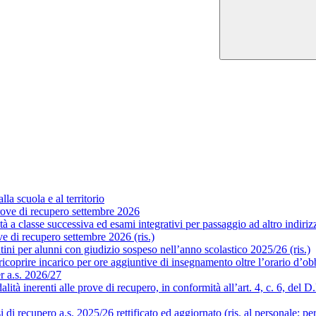
la scuola e al territorio
ove di recupero settembre 2026
a classe successiva ed esami integrativi per passaggio ad altro indirizzo
 di recupero settembre 2026 (ris.)
ni per alunni con giudizio sospeso nell’anno scolastico 2025/26 (ris.)
coprire incarico per ore aggiuntive di insegnamento oltre l’orario d’obb
er a.s. 2026/27
 inerenti alle prove di recupero, in conformità all’art. 4, c. 6, del D.P.
i recupero a.s. 2025/26 rettificato ed aggiornato (ris. al personale; pe