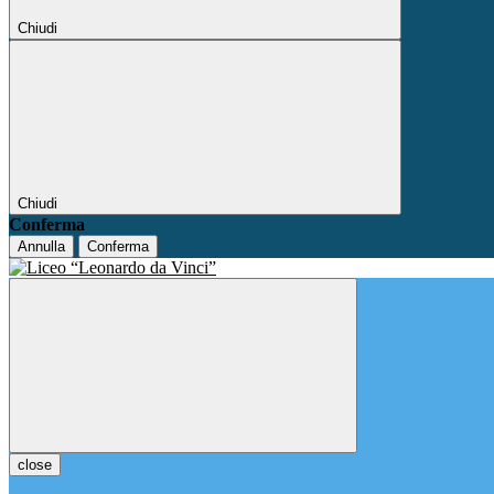
Chiudi
Chiudi
Conferma
Annulla
Conferma
close