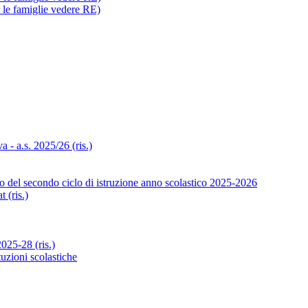
r le famiglie vedere RE)
- a.s. 2025/26 (ris.)
o del secondo ciclo di istruzione anno scolastico 2025-2026
 (ris.)
25-28 (ris.)
tuzioni scolastiche