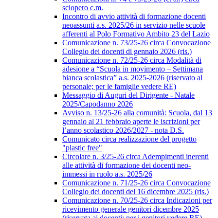
sciopero c.m.
Incontro di avvio attività di formazione docenti
neoassunti a.s. 2025/26 in servizio nelle scuole
afferenti al Polo Formativo Ambito 23 del Lazio
Comunicazione n. 73/25-26 circa Convocazione
Collegio dei docenti di gennaio 2026 (ris.)
Comunicazione n. 72/25-26 circa Modalità di
adesione a “Scuola in movimento – Settimana
bianca scolastica” a.s. 2025-2026 (riservato al
personale; per le famiglie vedere RE)
Messaggio di Auguri del Dirigente - Natale
2025/Capodanno 2026
Avviso n. 13/25-26 alla comunità: Scuola, dal 13
gennaio al 21 febbraio aperte le iscrizioni per
l’anno scolastico 2026/2027 - nota D.S.
Comunicato circa realizzazione del progetto
"plastic free"
Circolare n. 3/25-26 circa Adempimenti inerenti
alle attività di formazione dei docenti neo-
immessi in ruolo a.s. 2025/26
Comunicazione n. 71/25-26 circa Convocazione
Collegio dei docenti del 16 dicembre 2025 (ris.)
Comunicazione n. 70/25-26 circa Indicazioni per
ricevimento generale genitori dicembre 2025
(riservata ai docenti; per i genitori vedere RE)