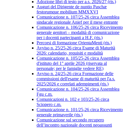
Adozione libri di testo per a.s. 2026/27 (ris.)
Auguri del Dirigente de nuntio Paschæ
festorumque mobilium MMXXVI
Comunicazione n. 107/25-26 circa Assemblea
sindacale regionale Anief per il mese entrante
Comunicazione n. 106/25-26 circa Ricevimento
generale genitori – modalità di comunicazione
per i docenti partecipanti a H.F. (ris.)
Percorsi di formazione OrientaMenti (ris.)
Avviso n. 25/25-26 circa Esame di Maturità
2026: calendario, requisiti e modalità
Comunicazione n. 105/25-26 circa Assemblea
d'istituto del 1° aprile 2026 (riservata al
personale; per le famiglie vedere RE)
Avviso n. 24/25-26 circa Formazione delle
commissioni dell'esame di maturità per l'a.s.
2025/2026 e correlati adempimenti (ris.)
Comunicazione n. 104/25-26 circa Assemblea
Fgu c.m.
Comunicazioni n. 102 e 103/25-26 circa
Sciopero c.m.
Comunicazione n. 101/25-26 circa Ricevimento
generale primaverile (ris.)
Comunicazione sul secondo recupero
dell’incontro nazionale docenti neoassunti