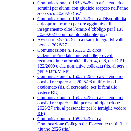
Comunicazione n. 163/25-26 circa Calendario
scrutini per alunni con giudizio sospeso nell’anno
scolastico 2025/26 (ris.)
Comunicazione n. 162/25-26 circa Disponibilità
a ricoprire incarico per ore aggiuntive di
insegnamento oltre l’orario d’obbligo per l’a.s.
2026/2027 con modulo editabile (ris.)
Avviso n. 36/25-26 circa esami integrativi validi
per a.s. 2026/27
Comunicazione n. 161/25-26 circa
Calendario/modalità inerenti alle prove di
recupero, in conformità all’art. 4, c. 6, del D.P.R.
122/2009 e alla normativa collegata (ris. al pers.;
per le fam. v. Re)
Comunicazione n. 160/25-26 circa Calendario
corsi di recupero a.s. 2025/26 rettificato ed
aggiornato (ris. al personale; per le famiglie
vedere RE)
Comunicazione n. 159/25-26 circa Calendario
corsi di recupero validi per esami riparazione
2026/27 (ris. al personale; per le famiglie vedere
RE)
Comunicazione n. 158/25-26 circa
Convocazione Collegio dei Docenti extra di fine
giugno 2026 (ris.)