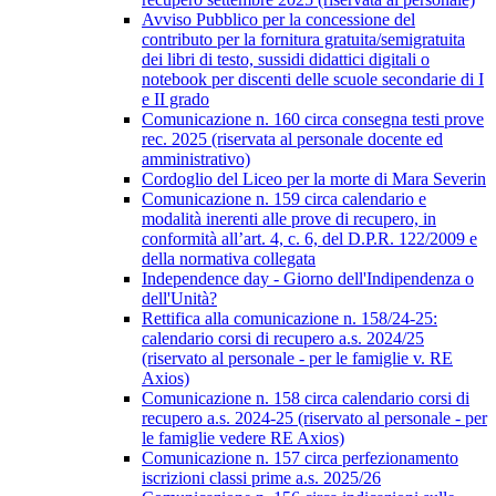
Avviso Pubblico per la concessione del
contributo per la fornitura gratuita/semigratuita
dei libri di testo, sussidi didattici digitali o
notebook per discenti delle scuole secondarie di I
e II grado
Comunicazione n. 160 circa consegna testi prove
rec. 2025 (riservata al personale docente ed
amministrativo)
Cordoglio del Liceo per la morte di Mara Severin
Comunicazione n. 159 circa calendario e
modalità inerenti alle prove di recupero, in
conformità all’art. 4, c. 6, del D.P.R. 122/2009 e
della normativa collegata
Independence day - Giorno dell'Indipendenza o
dell'Unità?
Rettifica alla comunicazione n. 158/24-25:
calendario corsi di recupero a.s. 2024/25
(riservato al personale - per le famiglie v. RE
Axios)
Comunicazione n. 158 circa calendario corsi di
recupero a.s. 2024-25 (riservato al personale - per
le famiglie vedere RE Axios)
Comunicazione n. 157 circa perfezionamento
iscrizioni classi prime a.s. 2025/26