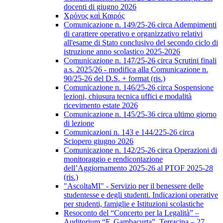
docenti di giugno 2026
Χρόνος καὶ Καιρός
Comunicazione n. 149/25-26 circa Adempimenti
di carattere operativo e organizzativo relativi
all'esame di Stato conclusivo del secondo ciclo di
istruzione anno scolastico 2025-2026
Comunicazione n. 147/25-26 circa Scrutini finali
a.s. 2025/26 - modifica alla Comunicazione n.
90/25-26 del D.S. + format (ris.)
Comunicazione n. 146/25-26 circa Sospensione
lezioni, chiusura tecnica uffici e modalità
ricevimento estate 2026
Comunicazione n. 145/25-36 circa ultimo giorno
di lezione
Comunicazioni n. 143 e 144/225-26 circa
Sciopero giugno 2026
Comunicazione n. 142/25-26 circa Operazioni di
monitoraggio e rendicontazione
dell’Aggiornamento 2025-26 al PTOF 2025-28
(ris.)
"AscoltaMI" - Servizio per il benessere delle
studentesse e degli studenti. Indicazioni operative
per studenti, famiglie e Istituzioni scolastiche
Resoconto del “Concerto per la Legalità” –
Auditorium “F. Gambacurta”, Terracina – 27