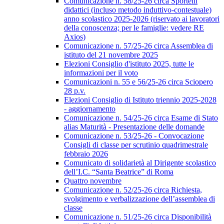
Comunicazione n. 58/25-26 circa Sportelli
didattici (incluso metodo induttivo-contestuale)
anno scolastico 2025-2026 (riservato ai lavoratori
della conoscenza; per le famiglie: vedere RE
Axios)
Comunicazione n. 57/25-26 circa Assemblea di
istituto del 21 novembre 2025
Elezioni Consiglio d'istituto 2025, tutte le
informazioni per il voto
Comunicazioni n. 55 e 56/25-26 circa Sciopero
28 p.v.
Elezioni Consiglio di Istituto triennio 2025-2028
- aggiornamento
Comunicazione n. 54/25-26 circa Esame di Stato
alias Maturità - Presentazione delle domande
Comunicazione n. 53/25-26 - Convocazione
Consigli di classe per scrutinio quadrimestrale
febbraio 2026
Comunicato di solidarietà al Dirigente scolastico
dell’I.C. “Santa Beatrice” di Roma
Quattro novembre
Comunicazione n. 52/25-26 circa Richiesta,
svolgimento e verbalizzazione dell’assemblea di
classe
Comunicazione n. 51/25-26 circa Disponibilità