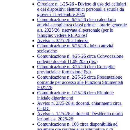
Circolare n. 1/25-26 - Divieto di uso dei cellulari
e dei dispositivi elettronici personali a scuola da
giovedì 11 settembre 2025
Comunicazione n. 6/25-26 circa calendario
attività accoglienza classi prime + orario generale
a.s. 2025/26, riservata al personale (per le
famiglie: vedere RE Axios)
Avviso n. 3/25-26 all'utenza
Comunicazione n. 5/25-26 - inizio attività
scolastiche
Comunicazione n. 4/25-26 circa Convocazione
collegio docenti 11.09.2025 (ris.)
Comunicazione n. 3/25-26 circa Consiglio
provinciale e formazione Fgu
Comunicazione n. 2/25-26 circa Presentazione
domande per accesso alle Funzioni Strumentali
2025/26
Comunicazione n. 1/25-26 circa Riunione
iniziale dipartimenti
Avviso n. 2/25-26 ai docenti, chiarimenti circa
C.d.D.
Avviso n. 1/25-26 ai docenti, Desiderata orario
lezioni a.s. 2025-26
Comunicazione n. 166 circa disponibilità ad
assumere ore residue alias aggiuntive o di