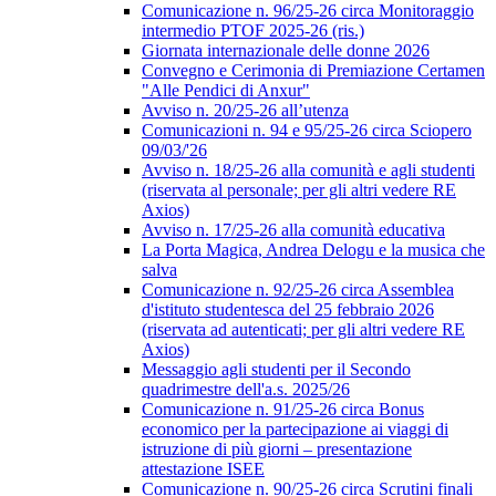
Comunicazione n. 96/25-26 circa Monitoraggio
intermedio PTOF 2025-26 (ris.)
Giornata internazionale delle donne 2026
Convegno e Cerimonia di Premiazione Certamen
"Alle Pendici di Anxur"
Avviso n. 20/25-26 all’utenza
Comunicazioni n. 94 e 95/25-26 circa Sciopero
09/03/'26
Avviso n. 18/25-26 alla comunità e agli studenti
(riservata al personale; per gli altri vedere RE
Axios)
Avviso n. 17/25-26 alla comunità educativa
La Porta Magica, Andrea Delogu e la musica che
salva
Comunicazione n. 92/25-26 circa Assemblea
d'istituto studentesca del 25 febbraio 2026
(riservata ad autenticati; per gli altri vedere RE
Axios)
Messaggio agli studenti per il Secondo
quadrimestre dell'a.s. 2025/26
Comunicazione n. 91/25-26 circa Bonus
economico per la partecipazione ai viaggi di
istruzione di più giorni – presentazione
attestazione ISEE
Comunicazione n. 90/25-26 circa Scrutini finali