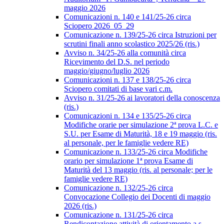
maggio 2026
Comunicazioni n. 140 e 141/25-26 circa
Sciopero 2026_05_29
Comunicazione n. 139/25-26 circa Istruzioni per
scrutini finali anno scolastico 2025/26 (ris.)
Avviso n. 34/25-26 alla comunità circa
Ricevimento del D.S. nel periodo
maggio/giugno/luglio 2026
Comunicazioni n. 137 e 138/25-26 circa
Sciopero comitati di base vari c.m.
Avviso n. 31/25-26 ai lavoratori della conoscenza
(ris.)
Comunicazioni n. 134 e 135/25-26 circa
Modifiche orarie per simulazione 2ª prova L.C. e
S.U. per Esame di Maturità, 18 e 19 maggio (ris.
al personale, per le famiglie vedere RE)
Comunicazione n. 133/25-26 circa Modifiche
orario per simulazione 1ª prova Esame di
Maturità del 13 maggio (ris. al personale; per le
famiglie vedere RE)
Comunicazione n. 132/25-26 circa
Convocazione Collegio dei Docenti di maggio
2026 (ris.)
Comunicazione n. 131/25-26 circa
Rendicontazione attività di orientamento a.s.