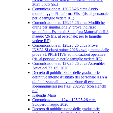
2025-2026 (ris.)
Comunicazione n. 130/25-26 circa Avvio
monitoraggio Piattaforma Elisa (ris. al personale;
per le famiglie vedere RE)
Comunicazione n. 129/25-26 circa Modifiche
orarie per simulazione 2ª prova indirizzo
scientifico - Esame di Stato (ora Maturità) dell’8
maggio '26 (ris. al personale; per le famiglie
vedere RE)
Comunicazione n. 128/25-26 circa Prove
INVALSI classi quinte 2026 - svolgimento delle
prove SUPPLETIVE ed indicazioni operative
(ris. al personale; per le famiglie vedere RE)
Comunicazione n. 127/25-26 circa Assemblea
Anief del 22_05_2026
Decreto di pubblicazione delle graduatorie
definitive interne d’istituto del personale ATA a
t.i. finalizzate all’individuazione di eventuali
soprannumerari per l’a.s. 2026/27 (con elenchi
ris.)
Kalendis Maiis
Comunicazioni n. 124 e 125/25-26 circa
Sciopero maggio 2026
Decreto di pubblicazione delle graduatorie