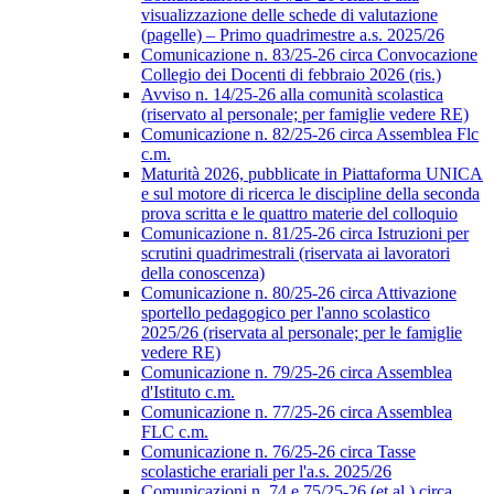
visualizzazione delle schede di valutazione
(pagelle) – Primo quadrimestre a.s. 2025/26
Comunicazione n. 83/25-26 circa Convocazione
Collegio dei Docenti di febbraio 2026 (ris.)
Avviso n. 14/25-26 alla comunità scolastica
(riservato al personale; per famiglie vedere RE)
Comunicazione n. 82/25-26 circa Assemblea Flc
c.m.
Maturità 2026, pubblicate in Piattaforma UNICA
e sul motore di ricerca le discipline della seconda
prova scritta e le quattro materie del colloquio
Comunicazione n. 81/25-26 circa Istruzioni per
scrutini quadrimestrali (riservata ai lavoratori
della conoscenza)
Comunicazione n. 80/25-26 circa Attivazione
sportello pedagogico per l'anno scolastico
2025/26 (riservata al personale; per le famiglie
vedere RE)
Comunicazione n. 79/25-26 circa Assemblea
d'Istituto c.m.
Comunicazione n. 77/25-26 circa Assemblea
FLC c.m.
Comunicazione n. 76/25-26 circa Tasse
scolastiche erariali per l'a.s. 2025/26
Comunicazioni n. 74 e 75/25-26 (et al.) circa