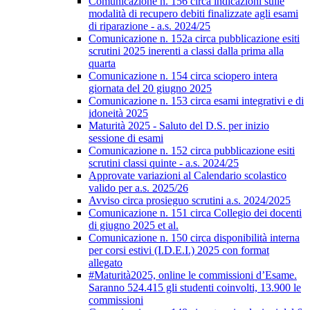
Comunicazione n. 156 circa indicazioni sulle
modalità di recupero debiti finalizzate agli esami
di riparazione - a.s. 2024/25
Comunicazione n. 152a circa pubblicazione esiti
scrutini 2025 inerenti a classi dalla prima alla
quarta
Comunicazione n. 154 circa sciopero intera
giornata del 20 giugno 2025
Comunicazione n. 153 circa esami integrativi e di
idoneità 2025
Maturità 2025 - Saluto del D.S. per inizio
sessione di esami
Comunicazione n. 152 circa pubblicazione esiti
scrutini classi quinte - a.s. 2024/25
Approvate variazioni al Calendario scolastico
valido per a.s. 2025/26
Avviso circa prosieguo scrutini a.s. 2024/2025
Comunicazione n. 151 circa Collegio dei docenti
di giugno 2025 et al.
Comunicazione n. 150 circa disponibilità interna
per corsi estivi (I.D.E.I.) 2025 con format
allegato
#Maturità2025, online le commissioni d’Esame.
Saranno 524.415 gli studenti coinvolti, 13.900 le
commissioni