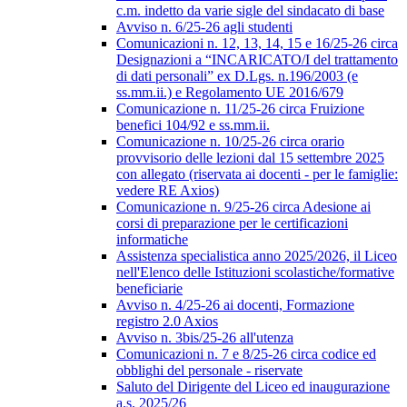
c.m. indetto da varie sigle del sindacato di base
Avviso n. 6/25-26 agli studenti
Comunicazioni n. 12, 13, 14, 15 e 16/25-26 circa
Designazioni a “INCARICATO/I del trattamento
di dati personali” ex D.Lgs. n.196/2003 (e
ss.mm.ii.) e Regolamento UE 2016/679
Comunicazione n. 11/25-26 circa Fruizione
benefici 104/92 e ss.mm.ii.
Comunicazione n. 10/25-26 circa orario
provvisorio delle lezioni dal 15 settembre 2025
con allegato (riservata ai docenti - per le famiglie:
vedere RE Axios)
Comunicazione n. 9/25-26 circa Adesione ai
corsi di preparazione per le certificazioni
informatiche
Assistenza specialistica anno 2025/2026, il Liceo
nell'Elenco delle Istituzioni scolastiche/formative
beneficiarie
Avviso n. 4/25-26 ai docenti, Formazione
registro 2.0 Axios
Avviso n. 3bis/25-26 all'utenza
Comunicazioni n. 7 e 8/25-26 circa codice ed
obblighi del personale - riservate
Saluto del Dirigente del Liceo ed inaugurazione
a.s. 2025/26