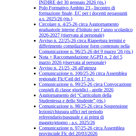
INDIRE del 30 gennaio 2026 (ris.)
Polo Formativo Ambito 23 - Incontro di
formazione finale, EC per i docenti neoassunti
a.s. 2025/26 (ris.)
Circolare n. 4/25-26 circa Aggiornamento
graduatorie interne d'Istituto per l’anno scolastico
2026-2027 (riservata al personale)
Avviso n. 22/25-26 circa Riapertura termini e
differimento compilazione form contenuto nella
Comunicazione n. 96/25-26 del 9 marzo '26 (ris.)
Nota + Raccomandazione AGPD n. 2 del 5
marzo 2026 (riservata al personale)
Avviso n. 21/25 -26 all'utenza
Comunicazione n. 100/25-26 circa Assemblea
regionale Flc/Cgil del 17 p.v.
Comunicazione n. 99/25-26 circa Convocazione
consigli di classe giuridici - aprile 2026
Aggiornamento del “Curriculum della
Studentessa e dello Studente” (ris.)
Comunicazione n. 98/25-26 circa Sospensione
lezioni/chiusura uffici nel periodo
referendario/pasquale e ai primi di
maggio/giugno - a.s. 2025/26
Comunicazione n. 97/25-26 circa Assemblea
provinciale Flc del 20/03/2026