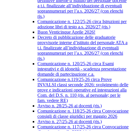
definitive interne d’istituto del personale docente
a t.i. finalizzate all’individuazione di eventuali
soprannumerari per l’a.s. 2026/27 (con elenchi
ris.)
Comunicazione n. 122/25-26 circa Istruzioni per
adozione libri di testo a.s. 2026/27 (ris.)
Buon Venticinque Aprile 2026!
Decreto di pubblicazione delle graduatorie
provvisorie interne d’istituto del personale ATA a
t.i. finalizzate all’individuazione di eventuali
soprannumerari per l’a.s. 2026/27 (con elenchi
ris.)
Comunicazione n. 120/25-26 circa Esami
integrativi e di idoneità - scadenza presentazione
domande di partecipazione c.a.
Comunicazione n.119/25-26 circa Prove
INVALSI classi seconde 2026: svolgimento delle
prove e indicazioni operative ed integrazioni alla
Com. del D.S. n. 110 (ris. al personale; per le
fam. vedere RE)
Avviso n. 28/25-26 ai docenti (ris.)
Comunicazione n. 118/25-26 circa Convocazione
consigli di classe giuridici per maggio 2026
Avviso n. 27/25-26 ai docenti (ris.)
Comunicazione n. 117/25-26 circa Convocazione