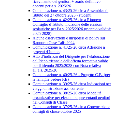
ricevimento dei genitori + orario definitivo
docenti per a.s. 2025/26
Comunicazione n. 43/25-26 circa Assemblea di
istituto del 27 ottobre 2025 - studenti
Comunicazione n. 42/25-26 circa Rinnovo
Consiglio d’Istituto, indizione delle elezioni
scolastiche per l’a.s. 2025/2026 (triennio validità:
2025-2028)
Alcune osservazioni e un'ipotesi di policy sul
Rapporto Ocse Talis 2024
Comunicazione n. 41/25-26 circa Adesione a
progetti d'Istituto
Atto d’indirizzo del Dirigente per l’elaborazione
del Piano triennale dell’offerta formativa valido
per il triennio 2025/2028 con Nota relativa
all’a.s. 2025/26
Comunicazione n. 40/25-26 - Progetto C.B. (per
le famiglie vedere RE)
Comunicazione n. 39/25-26 circa Indicazioni per
viaggi di istruzione a.s. corrente
Comunicazione n. 38/25-26 circa Modalità
organizzative per elezioni rappresentanti genitori
nei Consigli di Classe
Comunicazione n. 37/25-26 circa Convocazione
consigli di classe ottobre 2025