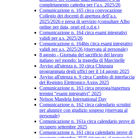
completamento cattedra per l’a.s. 2025/26
Comunicazione n. 165 circa convocazione
Collegio dei docenti di apertura dell’a.s.
2025/2026 e presa di servizio (consultare Albo
online per data, orari ed o.d.g.)
Comunicazione n. 164 circa esami integrativi
validi per a.s. 2025/26
Comunicazione n. 164bis circa esami integrativi
validi per a.s. 2025/26 (riservata al personale)
8 agosto - Giornata del sacrificio del lavoro
italiano nel mondo: la tragedia di Marcinelle
Avviso all'utenza n. 10 circa Chiusura
programmata degli uffici per il 14 agosto 2025
Avviso all'utenza n. 9 circa Cambio di interfaccia
del Registro Elettronico Axios 2025
Comunicazione n. 163 circa proroga/riapertura
termini “esami integrativi” 2025
Nelson Mandela International Day
Comunicazione n. 162 circa calendario scrutini
per alunni/e con giudizio sospeso (riservata al
personale)
Comunicazione n. 161a circa calendario prove di
recupero settembre 2025
Comunicazione n. 161 circa calendario prove di
recupero settembre 2025 (riservata al personale)