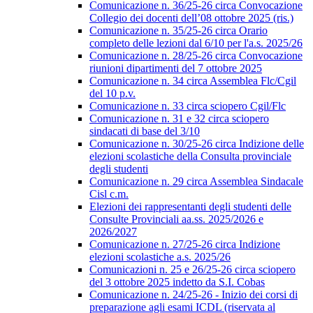
Comunicazione n. 36/25-26 circa Convocazione
Collegio dei docenti dell’08 ottobre 2025 (ris.)
Comunicazione n. 35/25-26 circa Orario
completo delle lezioni dal 6/10 per l'a.s. 2025/26
Comunicazione n. 28/25-26 circa Convocazione
riunioni dipartimenti del 7 ottobre 2025
Comunicazione n. 34 circa Assemblea Flc/Cgil
del 10 p.v.
Comunicazione n. 33 circa sciopero Cgil/Flc
Comunicazione n. 31 e 32 circa sciopero
sindacati di base del 3/10
Comunicazione n. 30/25-26 circa Indizione delle
elezioni scolastiche della Consulta provinciale
degli studenti
Comunicazione n. 29 circa Assemblea Sindacale
Cisl c.m.
Elezioni dei rappresentanti degli studenti delle
Consulte Provinciali aa.ss. 2025/2026 e
2026/2027
Comunicazione n. 27/25-26 circa Indizione
elezioni scolastiche a.s. 2025/26
Comunicazioni n. 25 e 26/25-26 circa sciopero
del 3 ottobre 2025 indetto da S.I. Cobas
Comunicazione n. 24/25-26 - Inizio dei corsi di
preparazione agli esami ICDL (riservata al