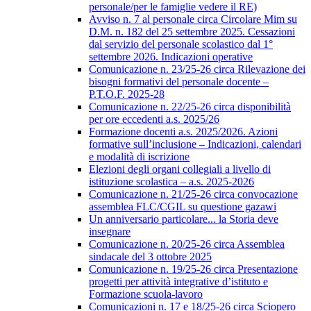
personale/per le famiglie vedere il RE)
Avviso n. 7 al personale circa Circolare Mim su
D.M. n. 182 del 25 settembre 2025. Cessazioni
dal servizio del personale scolastico dal 1°
settembre 2026. Indicazioni operative
Comunicazione n. 23/25-26 circa Rilevazione dei
bisogni formativi del personale docente –
P.T.O.F. 2025-28
Comunicazione n. 22/25-26 circa disponibilità
per ore eccedenti a.s. 2025/26
Formazione docenti a.s. 2025/2026. Azioni
formative sull’inclusione – Indicazioni, calendari
e modalità di iscrizione
Elezioni degli organi collegiali a livello di
istituzione scolastica – a.s. 2025-2026
Comunicazione n. 21/25-26 circa convocazione
assemblea FLC/CGIL su questione gazawi
Un anniversario particolare... la Storia deve
insegnare
Comunicazione n. 20/25-26 circa Assemblea
sindacale del 3 ottobre 2025
Comunicazione n. 19/25-26 circa Presentazione
progetti per attività integrative d’istituto e
Formazione scuola-lavoro
Comunicazioni n. 17 e 18/25-26 circa Sciopero