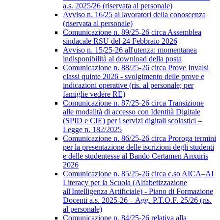
a.s. 2025/26 (riservata al personale)
Avviso n. 16/25 ai lavoratori della conoscenza
(riservata al personale)
Comunicazione n. 89/25-26 circa Assemblea
sindacale RSU del 24 Febbraio 2026
Avviso n. 15/25-26 all'utenza: momentanea
indisponibilità al download della posta
Comunicazione n. 88/25-26 circa Prove Invalsi
classi quinte 2026 - svolgimento delle prove e
indicazioni operative (ris. al personale; per
famiglie vedere RE)
Comunicazione n. 87/25-26 circa Transizione
alle modalità di accesso con Identità Digitale
(SPID e CIE) per i servizi digitali scolastici –
Legge n. 182/2025
Comunicazione n. 86/25-26 circa Proroga termini
per la presentazione delle iscrizioni degli studenti
e delle studentesse al Bando Certamen Anxuris
2026
Comunicazione n. 85/25-26 circa c.so AICA–AI
Literacy per la Scuola (Alfabetizzazione
all'Intelligenza Artificiale) - Piano di Formazione
Docenti a.s. 2025-26 – Agg. P.T.O.F. 25/26 (ris.
al personale)
Comunicazione n. 84/25-26 relativa alla