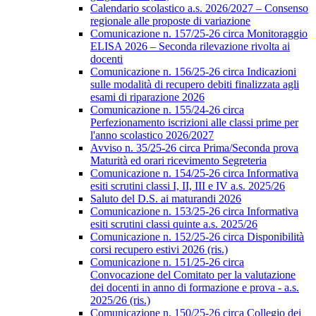
Calendario scolastico a.s. 2026/2027 – Consenso
regionale alle proposte di variazione
Comunicazione n. 157/25-26 circa Monitoraggio
ELISA 2026 – Seconda rilevazione rivolta ai
docenti
Comunicazione n. 156/25-26 circa Indicazioni
sulle modalità di recupero debiti finalizzata agli
esami di riparazione 2026
Comunicazione n. 155/24-26 circa
Perfezionamento iscrizioni alle classi prime per
l'anno scolastico 2026/2027
Avviso n. 35/25-26 circa Prima/Seconda prova
Maturità ed orari ricevimento Segreteria
Comunicazione n. 154/25-26 circa Informativa
esiti scrutini classi I, II, III e IV a.s. 2025/26
Saluto del D.S. ai maturandi 2026
Comunicazione n. 153/25-26 circa Informativa
esiti scrutini classi quinte a.s. 2025/26
Comunicazione n. 152/25-26 circa Disponibilità
corsi recupero estivi 2026 (ris.)
Comunicazione n. 151/25-26 circa
Convocazione del Comitato per la valutazione
dei docenti in anno di formazione e prova - a.s.
2025/26 (ris.)
Comunicazione n. 150/25-26 circa Collegio dei