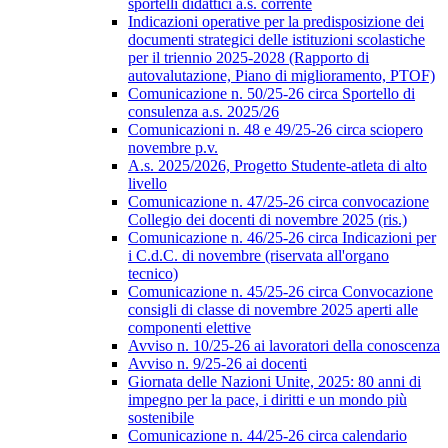
sportelli didattici a.s. corrente
Indicazioni operative per la predisposizione dei
documenti strategici delle istituzioni scolastiche
per il triennio 2025-2028 (Rapporto di
autovalutazione, Piano di miglioramento, PTOF)
Comunicazione n. 50/25-26 circa Sportello di
consulenza a.s. 2025/26
Comunicazioni n. 48 e 49/25-26 circa sciopero
novembre p.v.
A.s. 2025/2026, Progetto Studente-atleta di alto
livello
Comunicazione n. 47/25-26 circa convocazione
Collegio dei docenti di novembre 2025 (ris.)
Comunicazione n. 46/25-26 circa Indicazioni per
i C.d.C. di novembre (riservata all'organo
tecnico)
Comunicazione n. 45/25-26 circa Convocazione
consigli di classe di novembre 2025 aperti alle
componenti elettive
Avviso n. 10/25-26 ai lavoratori della conoscenza
Avviso n. 9/25-26 ai docenti
Giornata delle Nazioni Unite, 2025: 80 anni di
impegno per la pace, i diritti e un mondo più
sostenibile
Comunicazione n. 44/25-26 circa calendario