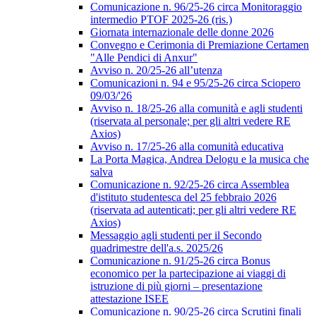
Comunicazione n. 96/25-26 circa Monitoraggio
intermedio PTOF 2025-26 (ris.)
Giornata internazionale delle donne 2026
Convegno e Cerimonia di Premiazione Certamen
"Alle Pendici di Anxur"
Avviso n. 20/25-26 all’utenza
Comunicazioni n. 94 e 95/25-26 circa Sciopero
09/03/'26
Avviso n. 18/25-26 alla comunità e agli studenti
(riservata al personale; per gli altri vedere RE
Axios)
Avviso n. 17/25-26 alla comunità educativa
La Porta Magica, Andrea Delogu e la musica che
salva
Comunicazione n. 92/25-26 circa Assemblea
d'istituto studentesca del 25 febbraio 2026
(riservata ad autenticati; per gli altri vedere RE
Axios)
Messaggio agli studenti per il Secondo
quadrimestre dell'a.s. 2025/26
Comunicazione n. 91/25-26 circa Bonus
economico per la partecipazione ai viaggi di
istruzione di più giorni – presentazione
attestazione ISEE
Comunicazione n. 90/25-26 circa Scrutini finali