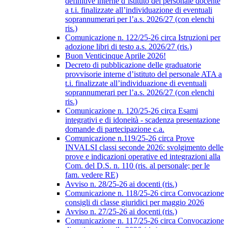
definitive interne d’istituto del personale docente
a t.i. finalizzate all’individuazione di eventuali
soprannumerari per l’a.s. 2026/27 (con elenchi
ris.)
Comunicazione n. 122/25-26 circa Istruzioni per
adozione libri di testo a.s. 2026/27 (ris.)
Buon Venticinque Aprile 2026!
Decreto di pubblicazione delle graduatorie
provvisorie interne d’istituto del personale ATA a
t.i. finalizzate all’individuazione di eventuali
soprannumerari per l’a.s. 2026/27 (con elenchi
ris.)
Comunicazione n. 120/25-26 circa Esami
integrativi e di idoneità - scadenza presentazione
domande di partecipazione c.a.
Comunicazione n.119/25-26 circa Prove
INVALSI classi seconde 2026: svolgimento delle
prove e indicazioni operative ed integrazioni alla
Com. del D.S. n. 110 (ris. al personale; per le
fam. vedere RE)
Avviso n. 28/25-26 ai docenti (ris.)
Comunicazione n. 118/25-26 circa Convocazione
consigli di classe giuridici per maggio 2026
Avviso n. 27/25-26 ai docenti (ris.)
Comunicazione n. 117/25-26 circa Convocazione