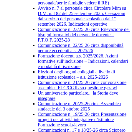
personale/per le famiglie vedere il RE)
Avviso n. 7 al personale circa Circolare Mim su
D.M. n. 182 del 25 settembre 2025. Cessazioni
dal servizio del personale scolastico dal 1°
settembre 2026. Indicazioni operative
Comunicazione n. 23/25-26 circa Rilevazione dei
bisogni formativi del personale docente –
P.T.O.F. 2025-28
Comunicazione n. 22/25-26 circa disponibilità
per ore eccedenti a.s. 2025/26
Formazione docenti a.s. 2025/2026. Azioni
formative sull’inclusione – Indicazioni, calendari
e modalità di iscrizione
Elezioni degli organi collegiali a livello di
istituzione scolastica – a.s. 2025-2026
Comunicazione n. 21/25-26 circa convocazione
assemblea FLC/CGIL su questione gazawi
Un anniversario particolare... la Storia deve
insegnare
Comunicazione n. 20/25-26 circa Assemblea
sindacale del 3 ottobre 2025
Comunicazione n. 19/25-26 circa Presentazione
progetti per attività integrative d’istituto e
Formazione scuola-lavoro
Comunicazioni n. 17 e 18/25-26 circa Sciopero