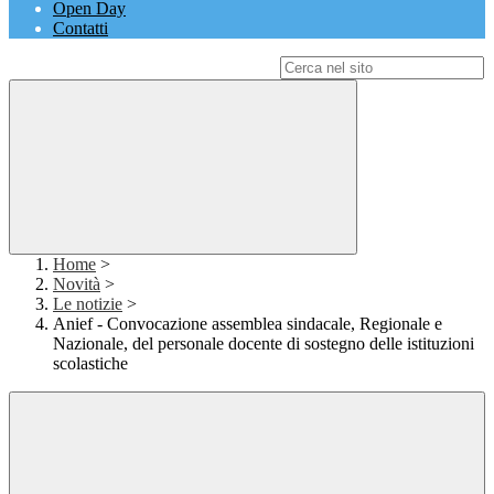
Open Day
Contatti
Campo di ricerca per le pagine del sito
Home
>
Novità
>
Le notizie
>
Anief - Convocazione assemblea sindacale, Regionale e
Nazionale, del personale docente di sostegno delle istituzioni
scolastiche