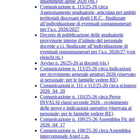
dipartimenti aprile 2026 (ris.)
Comunicazione n. 115/25-26 circa
Aggiornamento graduatorie, articolata per ambiti
territoriali diocesani degli I.R.C., finalizzate
all’individuazione di eventuali soprannumerari
per l’a.s. 2026/2027
Decreto di pubblicazione delle graduatorie
provvisorie interne d’istituto del personale
docente a t.i. finalizzate all’individuazione di
eventuali soprannumerari per l’a.s. 2026/27 (con
elenchi ris.)
Avviso n. 26/25-26 ai docenti (ris.)
Comunicazione n. 113/25-26 circa Indicazioni
per ricevimento generale genitori 2026 (riservato
al personale; per le famiglie vedere RE)
Comunicazioni n. 111 e 112/25-26 circa sciopero
2026_04_20
Comunicazione n. 110/25-26 circa Prove
INVALSI classi seconde 2026 - svolgimento
delle prove e indicazioni operative (riservata al
personale; per le famiglie vedere RE)
Comunicazione n. 109/25-26 Assemblea Flc del
2026_04_17
Comunicazione n. 108/25-26 circa Assemblea
intercomunale Anief c.m.