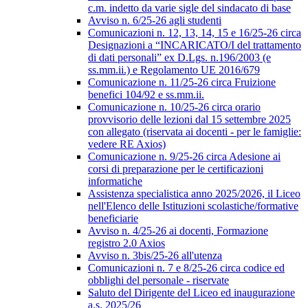
c.m. indetto da varie sigle del sindacato di base
Avviso n. 6/25-26 agli studenti
Comunicazioni n. 12, 13, 14, 15 e 16/25-26 circa
Designazioni a “INCARICATO/I del trattamento
di dati personali” ex D.Lgs. n.196/2003 (e
ss.mm.ii.) e Regolamento UE 2016/679
Comunicazione n. 11/25-26 circa Fruizione
benefici 104/92 e ss.mm.ii.
Comunicazione n. 10/25-26 circa orario
provvisorio delle lezioni dal 15 settembre 2025
con allegato (riservata ai docenti - per le famiglie:
vedere RE Axios)
Comunicazione n. 9/25-26 circa Adesione ai
corsi di preparazione per le certificazioni
informatiche
Assistenza specialistica anno 2025/2026, il Liceo
nell'Elenco delle Istituzioni scolastiche/formative
beneficiarie
Avviso n. 4/25-26 ai docenti, Formazione
registro 2.0 Axios
Avviso n. 3bis/25-26 all'utenza
Comunicazioni n. 7 e 8/25-26 circa codice ed
obblighi del personale - riservate
Saluto del Dirigente del Liceo ed inaugurazione
a.s. 2025/26