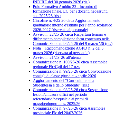
INDIRE del 30 gennaio 2026 (ris.)
Polo Formativo Ambito 23 - Incontro di
formazione finale, EC per i docenti neoassunti
a.s. 2025/26 (ris.)
Circolare n. 4/25-26 circa Aggiornamento
graduatorie interne d'Istituto per l’anno scolastico
2026-2027 (riservata al personale)
Avviso n. 22/25-26 circa Riapertura termini e
differimento compilazione form contenuto nella
Comunicazione n. 96/25-26 del 9 marzo '26 (ris.)
Nota + Raccomandazione AGPD n. 2 del 5
marzo 2026 (riservata al personale)
Avviso n. 21/25 -26 all'utenza
Comunicazione n. 100/25-26 circa Assemblea
regionale Flc/Cgil del 17 p.v.
Comunicazione n. 99/25-26 circa Convocazione
consigli di classe giuridici - aprile 2026
Aggiornamento del “Curriculum della
Studentessa e dello Studente” (ris.)
Comunicazione n. 98/25-26 circa Sospensione
lezioni/chiusura uffici nel periodo
referendario/pasquale e ai primi di
maggio/giugno - a.s. 2025/26
Comunicazione n. 97/25-26 circa Assemblea
provinciale Flc del 20/03/2026