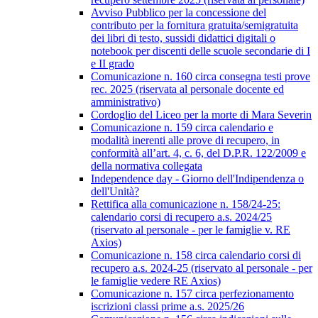
Avviso Pubblico per la concessione del
contributo per la fornitura gratuita/semigratuita
dei libri di testo, sussidi didattici digitali o
notebook per discenti delle scuole secondarie di I
e II grado
Comunicazione n. 160 circa consegna testi prove
rec. 2025 (riservata al personale docente ed
amministrativo)
Cordoglio del Liceo per la morte di Mara Severin
Comunicazione n. 159 circa calendario e
modalità inerenti alle prove di recupero, in
conformità all’art. 4, c. 6, del D.P.R. 122/2009 e
della normativa collegata
Independence day - Giorno dell'Indipendenza o
dell'Unità?
Rettifica alla comunicazione n. 158/24-25:
calendario corsi di recupero a.s. 2024/25
(riservato al personale - per le famiglie v. RE
Axios)
Comunicazione n. 158 circa calendario corsi di
recupero a.s. 2024-25 (riservato al personale - per
le famiglie vedere RE Axios)
Comunicazione n. 157 circa perfezionamento
iscrizioni classi prime a.s. 2025/26