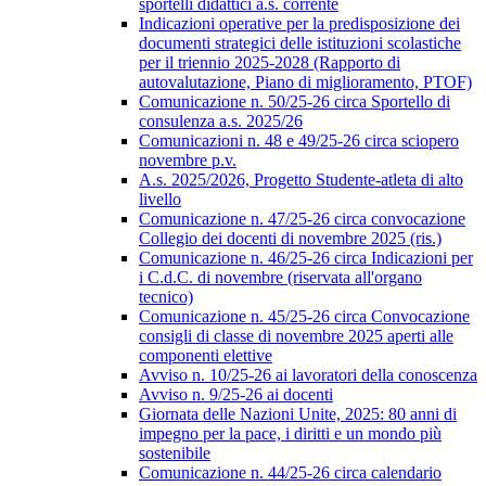
sportelli didattici a.s. corrente
Indicazioni operative per la predisposizione dei
documenti strategici delle istituzioni scolastiche
per il triennio 2025-2028 (Rapporto di
autovalutazione, Piano di miglioramento, PTOF)
Comunicazione n. 50/25-26 circa Sportello di
consulenza a.s. 2025/26
Comunicazioni n. 48 e 49/25-26 circa sciopero
novembre p.v.
A.s. 2025/2026, Progetto Studente-atleta di alto
livello
Comunicazione n. 47/25-26 circa convocazione
Collegio dei docenti di novembre 2025 (ris.)
Comunicazione n. 46/25-26 circa Indicazioni per
i C.d.C. di novembre (riservata all'organo
tecnico)
Comunicazione n. 45/25-26 circa Convocazione
consigli di classe di novembre 2025 aperti alle
componenti elettive
Avviso n. 10/25-26 ai lavoratori della conoscenza
Avviso n. 9/25-26 ai docenti
Giornata delle Nazioni Unite, 2025: 80 anni di
impegno per la pace, i diritti e un mondo più
sostenibile
Comunicazione n. 44/25-26 circa calendario