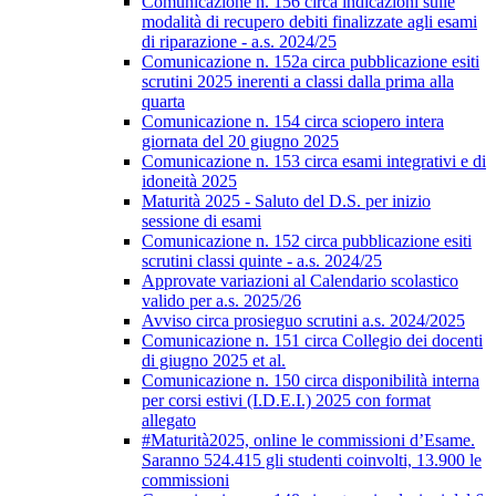
Comunicazione n. 156 circa indicazioni sulle
modalità di recupero debiti finalizzate agli esami
di riparazione - a.s. 2024/25
Comunicazione n. 152a circa pubblicazione esiti
scrutini 2025 inerenti a classi dalla prima alla
quarta
Comunicazione n. 154 circa sciopero intera
giornata del 20 giugno 2025
Comunicazione n. 153 circa esami integrativi e di
idoneità 2025
Maturità 2025 - Saluto del D.S. per inizio
sessione di esami
Comunicazione n. 152 circa pubblicazione esiti
scrutini classi quinte - a.s. 2024/25
Approvate variazioni al Calendario scolastico
valido per a.s. 2025/26
Avviso circa prosieguo scrutini a.s. 2024/2025
Comunicazione n. 151 circa Collegio dei docenti
di giugno 2025 et al.
Comunicazione n. 150 circa disponibilità interna
per corsi estivi (I.D.E.I.) 2025 con format
allegato
#Maturità2025, online le commissioni d’Esame.
Saranno 524.415 gli studenti coinvolti, 13.900 le
commissioni