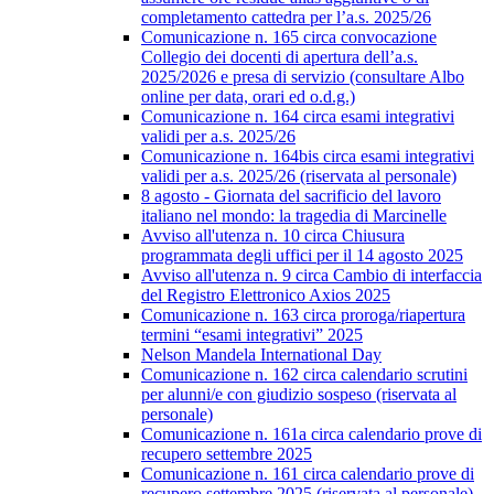
completamento cattedra per l’a.s. 2025/26
Comunicazione n. 165 circa convocazione
Collegio dei docenti di apertura dell’a.s.
2025/2026 e presa di servizio (consultare Albo
online per data, orari ed o.d.g.)
Comunicazione n. 164 circa esami integrativi
validi per a.s. 2025/26
Comunicazione n. 164bis circa esami integrativi
validi per a.s. 2025/26 (riservata al personale)
8 agosto - Giornata del sacrificio del lavoro
italiano nel mondo: la tragedia di Marcinelle
Avviso all'utenza n. 10 circa Chiusura
programmata degli uffici per il 14 agosto 2025
Avviso all'utenza n. 9 circa Cambio di interfaccia
del Registro Elettronico Axios 2025
Comunicazione n. 163 circa proroga/riapertura
termini “esami integrativi” 2025
Nelson Mandela International Day
Comunicazione n. 162 circa calendario scrutini
per alunni/e con giudizio sospeso (riservata al
personale)
Comunicazione n. 161a circa calendario prove di
recupero settembre 2025
Comunicazione n. 161 circa calendario prove di
recupero settembre 2025 (riservata al personale)