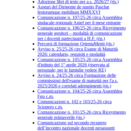
Adozione libri di testo per a.s. 2026/27 (ris.)
Auguri del Dirigente de nuntio Paschæ
festorumque mobilium MMXXVI
Comunicazione n. 107/25-26 circa Assemblea
sindacale regionale Anief per il mese entrante
Comunicazione n. 106/25-26 circa Ricevimento
generale genitori – modalità di comunicazione
per i docenti partecipanti a H.F. (ris.)
Percorsi di formazione OrientaMenti (ris.)
Avviso n. 25/25-26 circa Esame di Maturità
2026: calendario, requisiti e modalità
Comunicazione n. 105/25-26 circa Assemblea
d'istituto del 1° aprile 2026 (riservata al
personale; per le famiglie vedere RE)
Avviso n. 24/25-26 circa Formazione delle
commissioni dell'esame di maturità per l'a.s.
2025/2026 e correlati adempimenti (ris.)
Comunicazione n. 104/25-26 circa Assemblea
Fgu c.m.
Comunicazioni n. 102 e 103/25-26 circa
Sciopero c.m.
Comunicazione n. 101/25-26 circa Ricevimento
generale primaverile (ris.)
Comunicazione sul secondo recupero
dell’incontro nazionale docenti neoassunti