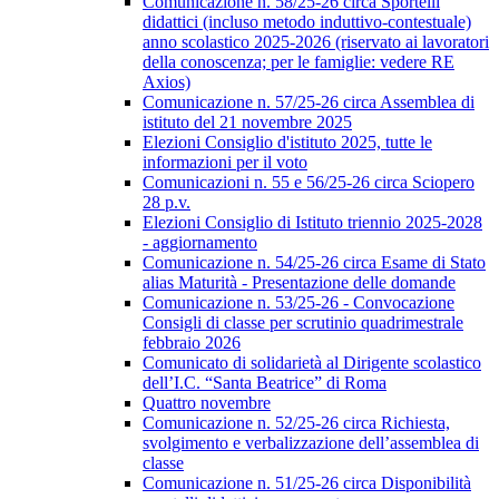
Comunicazione n. 58/25-26 circa Sportelli
didattici (incluso metodo induttivo-contestuale)
anno scolastico 2025-2026 (riservato ai lavoratori
della conoscenza; per le famiglie: vedere RE
Axios)
Comunicazione n. 57/25-26 circa Assemblea di
istituto del 21 novembre 2025
Elezioni Consiglio d'istituto 2025, tutte le
informazioni per il voto
Comunicazioni n. 55 e 56/25-26 circa Sciopero
28 p.v.
Elezioni Consiglio di Istituto triennio 2025-2028
- aggiornamento
Comunicazione n. 54/25-26 circa Esame di Stato
alias Maturità - Presentazione delle domande
Comunicazione n. 53/25-26 - Convocazione
Consigli di classe per scrutinio quadrimestrale
febbraio 2026
Comunicato di solidarietà al Dirigente scolastico
dell’I.C. “Santa Beatrice” di Roma
Quattro novembre
Comunicazione n. 52/25-26 circa Richiesta,
svolgimento e verbalizzazione dell’assemblea di
classe
Comunicazione n. 51/25-26 circa Disponibilità