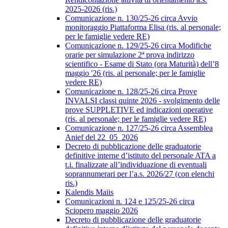
2025-2026 (ris.)
Comunicazione n. 130/25-26 circa Avvio
monitoraggio Piattaforma Elisa (ris. al personale;
per le famiglie vedere RE)
Comunicazione n. 129/25-26 circa Modifiche
orarie per simulazione 2ª prova indirizzo
scientifico - Esame di Stato (ora Maturità) dell’8
maggio '26 (ris. al personale; per le famiglie
vedere RE)
Comunicazione n. 128/25-26 circa Prove
INVALSI classi quinte 2026 - svolgimento delle
prove SUPPLETIVE ed indicazioni operative
(ris. al personale; per le famiglie vedere RE)
Comunicazione n. 127/25-26 circa Assemblea
Anief del 22_05_2026
Decreto di pubblicazione delle graduatorie
definitive interne d’istituto del personale ATA a
t.i. finalizzate all’individuazione di eventuali
soprannumerari per l’a.s. 2026/27 (con elenchi
ris.)
Kalendis Maiis
Comunicazioni n. 124 e 125/25-26 circa
Sciopero maggio 2026
Decreto di pubblicazione delle graduatorie