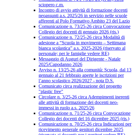
sciopero c.m.
Incontro di avvio attività di formazione docenti
neoassunti a.s. 2025/26 in servizio nelle scuole
afferenti al Polo Formativo Ambito 23 del Lazio
Comunicazione n. 73/25-26 circa Convocazione
Collegio dei docenti di gennaio 2026 (ris.)
Comunicazione n. 72/25-26 circa Modalità di
adesione a “Scuola in movimento – Settimana
bianca scolastica” a.s. 2025-2026 (riservato al
personale; per le famiglie vedere RE)
Messaggio di Auguri del Dirigente - Natale
2025/Capodanno 2026
Avviso n. 13/25-26 alla comunità: Scuola, dal 13
gennaio al 21 febbraio aperte le iscrizioni per
l’anno scolastico 2026/2027 - nota D.S.
Comunicato circa realizzazione del progetto
"plastic free"
Circolare n. 3/25-26 circa Adempimenti inerenti
alle attività di formazione dei docenti neo-
immessi in ruolo a.s. 2025/26
Comunicazione n. 71/25-26 circa Convocazione
Collegio dei docenti del 16 dicembre 2025 (ris.)
Comunicazione n. 70/25-26 circa Indicazioni per
ricevimento generale genitori dicembre 2025
(riservata ai docenti; per i genitori vedere RE)