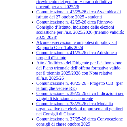
ricevimento dei genitori + orario definitivo
docenti per a.s. 2025/26
Comunicazione n. 43/25-26 circa Assemblea di
istituto del 27 ottobre 2025 - studenti
Comunicazione n. 42/25-26 circa Rinnovo
Consiglio d’Istituto, indizione delle elezioni
scolastiche per l’a.s. 2025/2026 (triennio validità:
2025-2028)
Alcune osservazioni e un'ipotesi di policy sul
Rapporto Ocse Talis 2024
Comunicazione n. 41/25-26 circa Adesione a
progetti d'Istituto
Atto d’indirizzo del Dirigente per l’elaborazione
del Piano triennale dell’offerta formativa valido
per il triennio 2025/2028 con Nota relativa
all’a.s. 2025/26
Comunicazione n. 40/25-26 - Progetto C.B. (per
le famiglie vedere RE)
Comunicazione n. 39/25-26 circa Indicazioni per
viaggi di istruzione a.s. corrente
Comunicazione n. 38/25-26 circa Modalità
organizzative per elezioni rappresentanti genitori
nei Consigli di Classe
Comunicazione n. 37/25-26 circa Convocazione
consigli di classe ottobre 2025