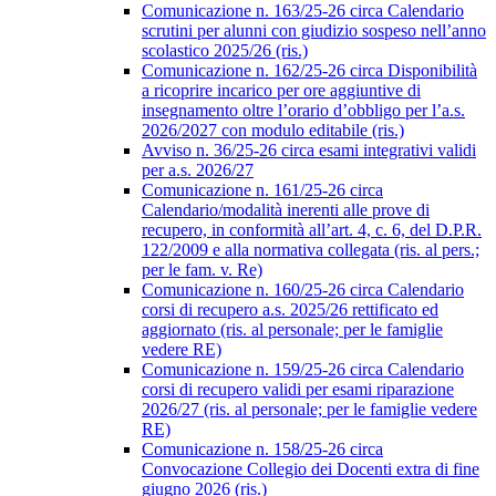
Comunicazione n. 163/25-26 circa Calendario
scrutini per alunni con giudizio sospeso nell’anno
scolastico 2025/26 (ris.)
Comunicazione n. 162/25-26 circa Disponibilità
a ricoprire incarico per ore aggiuntive di
insegnamento oltre l’orario d’obbligo per l’a.s.
2026/2027 con modulo editabile (ris.)
Avviso n. 36/25-26 circa esami integrativi validi
per a.s. 2026/27
Comunicazione n. 161/25-26 circa
Calendario/modalità inerenti alle prove di
recupero, in conformità all’art. 4, c. 6, del D.P.R.
122/2009 e alla normativa collegata (ris. al pers.;
per le fam. v. Re)
Comunicazione n. 160/25-26 circa Calendario
corsi di recupero a.s. 2025/26 rettificato ed
aggiornato (ris. al personale; per le famiglie
vedere RE)
Comunicazione n. 159/25-26 circa Calendario
corsi di recupero validi per esami riparazione
2026/27 (ris. al personale; per le famiglie vedere
RE)
Comunicazione n. 158/25-26 circa
Convocazione Collegio dei Docenti extra di fine
giugno 2026 (ris.)