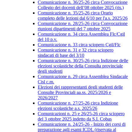
Comunicazione n. 36/25-26 circa Convocazione
Collegio dei docenti dell’08 ottobre 2025 (ris.)
Comunicazione n. 35/25-26 circa Orario
completo delle lezioni dal 6/10 per l'a.s. 2025/26
Comunicazione n. 28/25-26 circa Convocazione
riunioni dipartimenti del 7 ottobre 2025
Comunicazione n. 34 circa Assemblea Flc/Cgil
del 10 p.v.
Comunicazione n. 33 circa sciopero Cgil/Flc
Comunicazione n. 31 e 32 circa sciopero
sindacati di base del 3/10
Comunicazione n. 30/25-26 circa Indizione delle
elezioni scolastiche della Consulta provinciale
degli studenti
Comunicazione n. 29 circa Assemblea Sindacale
Cisl c.m.
Elezioni dei rappresentanti degli studenti delle
Consulte Provinciali aa.ss. 2025/2026 e
2026/2027
Comunicazione n. 27/25-26 circa Indizione
elezioni scolastiche a.s. 2025/26
Comunicazioni n. 25 e 26/25-26 circa sciopero
del 3 ottobre 2025 indetto da S.I. Cobas
Comunicazione n. 24/25-26 - Inizio dei corsi di
preparazione agli esami ICDL (riservata al