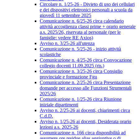
Circolare n. 1/25-26 - Divieto di uso dei cellulari
e dei dispositivi elettronici personali a scuola da
giovedì 11 settembre 2025
Comunicazione n. 6/25-26 circa calendario
attività accoglienza classi prime + orario generale
a.s. 2025/26, riservata al personale (per le
famiglie: vedere RE Axios)
Avviso n. 3/25-26 all'utenza
Comunicazione n. 5/25-26 - inizio attività
scolastiche
Comunicazione n. 4/25-26 circa Convocazione
collegio docenti 11.09.2025 (ris.)
Comunicazione n. 3/25-26 circa Consiglio
provinciale e formazione Fgu
Comunicazione n. 2/25-26 circa Presentazione
domande per accesso alle Funzioni Strumentali
2025/26
Comunicazione n. 1/25-26 circa Riunione
iniziale dipartimenti
Avviso n. 2/25-26 ai docenti, chiarimenti circa
C.d.D.
Avviso n. 1/25-26 ai docenti, Desiderata orario
lezioni a.s. 2025-26
Comunicazione n. 166 circa disponibilità ad
assumere ore residue alias aggiuntive o di