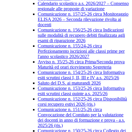
Calendario scolastico a.s. 2026/2027 – Consenso
regionale alle proposte di variazione
Comunicazione n. 157/25-26 circa Monitoraggio
ELISA 2026 – Seconda rilevazione rivolta ai
docenti
Comunicazione n. 156/25-26 circa Indicazioni
sulle modalità di recupero debiti finalizzata agli
esami di riparazione 2026
Comunicazione n. 155/24-26 circa
Perfezionamento iscrizioni alle classi prime per
l'anno scolastico 2026/2027
Avviso n. 35/25-26 circa Prima/Seconda prova
Maturità ed orari ricevimento Segreteria
Comunicazione n. 154/25-26 circa Informativa
esiti scrutini classi I, II, III e IV a.s. 2025/26
Saluto del D.S. ai maturandi 2026
Comunicazione n. 153/25-26 circa Informativa
esiti scrutini classi quinte a.s. 2025/26
Comunicazione n. 152/25-26 circa Disponibilità
corsi recupero estivi 2026 (ris.)
Comunicazione n. 151/25-26 circa
Convocazione del Comitato per la valutazione
dei docenti in anno di formazione e prova - a.s.
2025/26 (ris.)
Comunicazione n. 150/25-26 circa Collegio dei