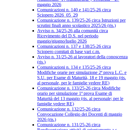
maggio 2026
Comunicazioni n. 140 e 141/25-26 circa
Sciopero 2026_05_29
Comunicazione n. 139/25-26 circa Istruzioni per
scrutini finali anno scolastico 2025/26 (ris.)
Avviso n. 34/25-26 alla comunità circa
Ricevimento del D.S. nel periodo
maggio/giugno/luglio 2026
Comunicazioni n. 137 e 138/25-26 circa
Sciopero comitati di base vari c.m.
Avviso n. 31/25-26 ai lavoratori della conoscenza
(ris.)
Comunicazioni n. 134 e 135/25-26 circa
Modifiche orarie per simulazione 2ª prova L.C. e
S.U. per Esame di Maturità, 18 e 19 maggio (ris.
al personale, per le famiglie vedere RE)
Comunicazione n. 133/25-26 circa Modifiche
orario per simulazione 1ª prova Esame di
Maturità del 13 maggio (ris. al personale; per le
famiglie vedere RE)
Comunicazione n. 132/25-26 circa
Convocazione Collegio dei Docenti di maggio
2026 (ris.)
Comunicazione n. 131/25-26 circa
Rendicontazione attività di orientamento a.s.