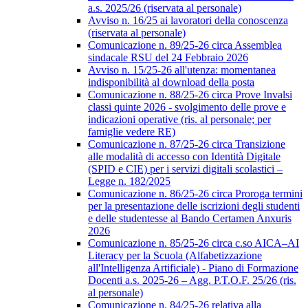
a.s. 2025/26 (riservata al personale)
Avviso n. 16/25 ai lavoratori della conoscenza
(riservata al personale)
Comunicazione n. 89/25-26 circa Assemblea
sindacale RSU del 24 Febbraio 2026
Avviso n. 15/25-26 all'utenza: momentanea
indisponibilità al download della posta
Comunicazione n. 88/25-26 circa Prove Invalsi
classi quinte 2026 - svolgimento delle prove e
indicazioni operative (ris. al personale; per
famiglie vedere RE)
Comunicazione n. 87/25-26 circa Transizione
alle modalità di accesso con Identità Digitale
(SPID e CIE) per i servizi digitali scolastici –
Legge n. 182/2025
Comunicazione n. 86/25-26 circa Proroga termini
per la presentazione delle iscrizioni degli studenti
e delle studentesse al Bando Certamen Anxuris
2026
Comunicazione n. 85/25-26 circa c.so AICA–AI
Literacy per la Scuola (Alfabetizzazione
all'Intelligenza Artificiale) - Piano di Formazione
Docenti a.s. 2025-26 – Agg. P.T.O.F. 25/26 (ris.
al personale)
Comunicazione n. 84/25-26 relativa alla