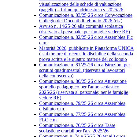
visualizzazione delle schede di valutazione
(pagelle) – Primo quadrimestre a.s. 2025/26
Comunicazione n. 83/25-26 circa Convocazione
Collegio dei Docenti di febbraio 2026 (ris.)
Avviso n. 14/25-26 alla comunità scolastica
(riservato al personale; per famiglie vedere RE)
Comunicazione n. 82/25-26 circa Assemblea Flc
c.m.
Maturità 2026, pubblicate in Piattaforma UNICA
e sul motore di ricerca le discipline della seconda
prova scritta e le quattro materie del colloquio
Comunicazione n. 81/25-26 circa Istruzioni per
scrutini quadrimestrali (riservata ai lavoratori
della conoscenza)
Comunicazione n. 80/25-26 circa Attivazione
sportello pedagogico per l'anno scolastico
2025/26 (riservata al personale; per le famiglie
vedere RE)
Comunicazione n. 79/25-26 circa Assemblea
d'Istituto c.m.
Comunicazione n. 77/25-26 circa Assemblea
FLC c.m.
Comunicazione n. 76/25-26 circa Tasse
scolastiche erariali per l'a.s. 2025/26
Comunicazioni n. 74 e 75/25-26 (et al.) circa