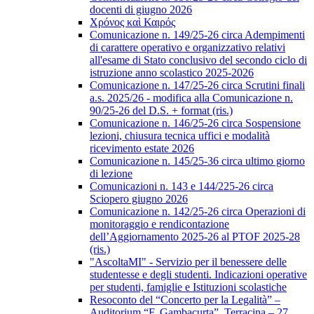
docenti di giugno 2026
Χρόνος καὶ Καιρός
Comunicazione n. 149/25-26 circa Adempimenti
di carattere operativo e organizzativo relativi
all'esame di Stato conclusivo del secondo ciclo di
istruzione anno scolastico 2025-2026
Comunicazione n. 147/25-26 circa Scrutini finali
a.s. 2025/26 - modifica alla Comunicazione n.
90/25-26 del D.S. + format (ris.)
Comunicazione n. 146/25-26 circa Sospensione
lezioni, chiusura tecnica uffici e modalità
ricevimento estate 2026
Comunicazione n. 145/25-36 circa ultimo giorno
di lezione
Comunicazioni n. 143 e 144/225-26 circa
Sciopero giugno 2026
Comunicazione n. 142/25-26 circa Operazioni di
monitoraggio e rendicontazione
dell’Aggiornamento 2025-26 al PTOF 2025-28
(ris.)
"AscoltaMI" - Servizio per il benessere delle
studentesse e degli studenti. Indicazioni operative
per studenti, famiglie e Istituzioni scolastiche
Resoconto del “Concerto per la Legalità” –
Auditorium “F. Gambacurta”, Terracina – 27