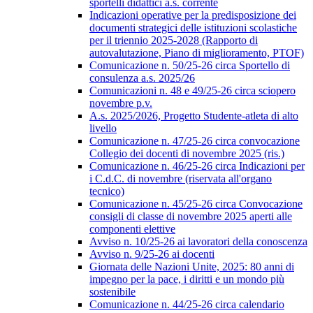
sportelli didattici a.s. corrente
Indicazioni operative per la predisposizione dei
documenti strategici delle istituzioni scolastiche
per il triennio 2025-2028 (Rapporto di
autovalutazione, Piano di miglioramento, PTOF)
Comunicazione n. 50/25-26 circa Sportello di
consulenza a.s. 2025/26
Comunicazioni n. 48 e 49/25-26 circa sciopero
novembre p.v.
A.s. 2025/2026, Progetto Studente-atleta di alto
livello
Comunicazione n. 47/25-26 circa convocazione
Collegio dei docenti di novembre 2025 (ris.)
Comunicazione n. 46/25-26 circa Indicazioni per
i C.d.C. di novembre (riservata all'organo
tecnico)
Comunicazione n. 45/25-26 circa Convocazione
consigli di classe di novembre 2025 aperti alle
componenti elettive
Avviso n. 10/25-26 ai lavoratori della conoscenza
Avviso n. 9/25-26 ai docenti
Giornata delle Nazioni Unite, 2025: 80 anni di
impegno per la pace, i diritti e un mondo più
sostenibile
Comunicazione n. 44/25-26 circa calendario