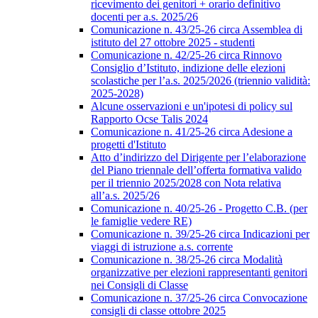
ricevimento dei genitori + orario definitivo
docenti per a.s. 2025/26
Comunicazione n. 43/25-26 circa Assemblea di
istituto del 27 ottobre 2025 - studenti
Comunicazione n. 42/25-26 circa Rinnovo
Consiglio d’Istituto, indizione delle elezioni
scolastiche per l’a.s. 2025/2026 (triennio validità:
2025-2028)
Alcune osservazioni e un'ipotesi di policy sul
Rapporto Ocse Talis 2024
Comunicazione n. 41/25-26 circa Adesione a
progetti d'Istituto
Atto d’indirizzo del Dirigente per l’elaborazione
del Piano triennale dell’offerta formativa valido
per il triennio 2025/2028 con Nota relativa
all’a.s. 2025/26
Comunicazione n. 40/25-26 - Progetto C.B. (per
le famiglie vedere RE)
Comunicazione n. 39/25-26 circa Indicazioni per
viaggi di istruzione a.s. corrente
Comunicazione n. 38/25-26 circa Modalità
organizzative per elezioni rappresentanti genitori
nei Consigli di Classe
Comunicazione n. 37/25-26 circa Convocazione
consigli di classe ottobre 2025