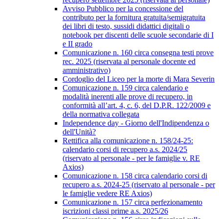
Avviso Pubblico per la concessione del
contributo per la fornitura gratuita/semigratuita
dei libri di testo, sussidi didattici digitali o
notebook per discenti delle scuole secondarie di I
e II grado
Comunicazione n. 160 circa consegna testi prove
rec. 2025 (riservata al personale docente ed
amministrativo)
Cordoglio del Liceo per la morte di Mara Severin
Comunicazione n. 159 circa calendario e
modalità inerenti alle prove di recupero, in
conformità all’art. 4, c. 6, del D.P.R. 122/2009 e
della normativa collegata
Independence day - Giorno dell'Indipendenza o
dell'Unità?
Rettifica alla comunicazione n. 158/24-25:
calendario corsi di recupero a.s. 2024/25
(riservato al personale - per le famiglie v. RE
Axios)
Comunicazione n. 158 circa calendario corsi di
recupero a.s. 2024-25 (riservato al personale - per
le famiglie vedere RE Axios)
Comunicazione n. 157 circa perfezionamento
iscrizioni classi prime a.s. 2025/26