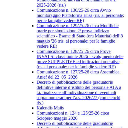
2025-2026 (ris.)
Comunicazione n. 130/25-26 circa Avvio
monitoraggio Piattaforma Elisa (ris. al personale;
per le famiglie vedere RE)
Comunicazione n. 129/25-26 circa Modifiche
orarie per simulazione 2ª prova indirizzo
scientifico - Esame di Stato (ora Maturità) dell’8
maggio '26 (ris. al personale; per le famiglie
vedere RE)
Comunicazione n. 128/25-26 circa Prove
INVALSI classi quinte 2026 - svolgimento delle
prove SUPPLETIVE ed indicazioni operative
(ris. al personale; per le famiglie vedere RE)
Comunicazione n. 127/25-26 circa Assemblea
Anief del 22_05_2026
Decreto di pubblicazione delle graduatorie
definitive interne d’istituto del personale ATA a
t.i. finalizzate all’individuazione di eventuali
soprannumerari per l’a.s. 2026/27 (con elenchi
ris.)
Kalendis Maiis
Comunicazioni n. 124 e 125/25-26 circa
Sciopero maggio 2026
Decreto di pubblicazione delle graduatorie