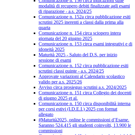
Comunicazione n. 156 circa indicazioni sulle
modalità di recupero debiti finalizzate agli esami
di riparazione - a.s. 2024/25
Comunicazione n. 152a circa pubblicazione esiti
scrutini 2025 inerenti a classi dalla prima alla
quarta
Comunicazione n. 154 circa sciopero intera
giornata del 20 giugno 2025
Comunicazione n. 153 circa esami integrativi e di
idoneità 2025
Maturità 2025 - Saluto del D.S. per inizio
sessione di esami
Comunicazione n. 152 circa pubblicazione esiti
scrutini classi quinte - a.s. 2024/25
Approvate variazioni al Calendario scolastico
valido per a.s. 2025/26
Avviso circa prosieguo scrutini a.s. 2024/2025
Comunicazione n. 151 circa Collegio dei docenti
di giugno 2025 et al.
Comunicazione n. 150 circa disponibilità interna
per corsi estivi (I.D.E.I.) 2025 con format
allegato
#Maturità2025, online le commissioni d’Esame.
Saranno 524.415 gli studenti coinvolti, 13.900 le
commissioni