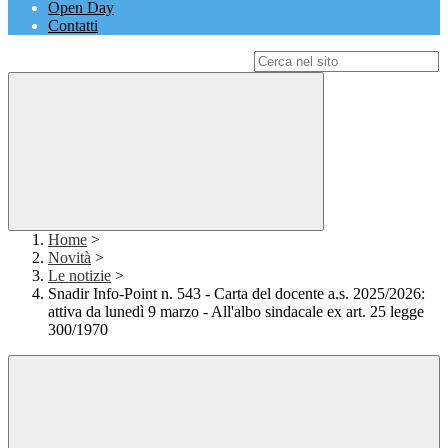
Open Day
Contatti
Campo di ricerca per le pagine del sito
Home
>
Novità
>
Le notizie
>
Snadir Info-Point n. 543 - Carta del docente a.s. 2025/2026:
attiva da lunedì 9 marzo - All'albo sindacale ex art. 25 legge
300/1970