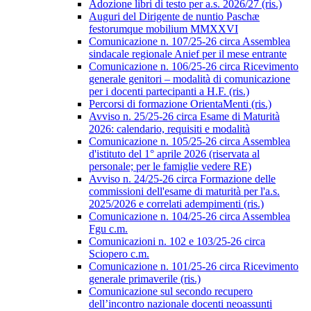
Adozione libri di testo per a.s. 2026/27 (ris.)
Auguri del Dirigente de nuntio Paschæ
festorumque mobilium MMXXVI
Comunicazione n. 107/25-26 circa Assemblea
sindacale regionale Anief per il mese entrante
Comunicazione n. 106/25-26 circa Ricevimento
generale genitori – modalità di comunicazione
per i docenti partecipanti a H.F. (ris.)
Percorsi di formazione OrientaMenti (ris.)
Avviso n. 25/25-26 circa Esame di Maturità
2026: calendario, requisiti e modalità
Comunicazione n. 105/25-26 circa Assemblea
d'istituto del 1° aprile 2026 (riservata al
personale; per le famiglie vedere RE)
Avviso n. 24/25-26 circa Formazione delle
commissioni dell'esame di maturità per l'a.s.
2025/2026 e correlati adempimenti (ris.)
Comunicazione n. 104/25-26 circa Assemblea
Fgu c.m.
Comunicazioni n. 102 e 103/25-26 circa
Sciopero c.m.
Comunicazione n. 101/25-26 circa Ricevimento
generale primaverile (ris.)
Comunicazione sul secondo recupero
dell’incontro nazionale docenti neoassunti