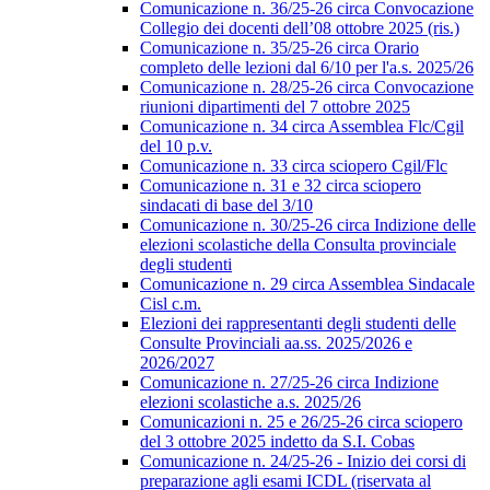
Comunicazione n. 36/25-26 circa Convocazione
Collegio dei docenti dell’08 ottobre 2025 (ris.)
Comunicazione n. 35/25-26 circa Orario
completo delle lezioni dal 6/10 per l'a.s. 2025/26
Comunicazione n. 28/25-26 circa Convocazione
riunioni dipartimenti del 7 ottobre 2025
Comunicazione n. 34 circa Assemblea Flc/Cgil
del 10 p.v.
Comunicazione n. 33 circa sciopero Cgil/Flc
Comunicazione n. 31 e 32 circa sciopero
sindacati di base del 3/10
Comunicazione n. 30/25-26 circa Indizione delle
elezioni scolastiche della Consulta provinciale
degli studenti
Comunicazione n. 29 circa Assemblea Sindacale
Cisl c.m.
Elezioni dei rappresentanti degli studenti delle
Consulte Provinciali aa.ss. 2025/2026 e
2026/2027
Comunicazione n. 27/25-26 circa Indizione
elezioni scolastiche a.s. 2025/26
Comunicazioni n. 25 e 26/25-26 circa sciopero
del 3 ottobre 2025 indetto da S.I. Cobas
Comunicazione n. 24/25-26 - Inizio dei corsi di
preparazione agli esami ICDL (riservata al