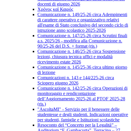
docenti di giugno 2026
Χρόνος καὶ Καιρός
Comunicazione n. 149/25-26 circa Adempimenti
di carattere operativo e organizzativo relativi
all'esame di Stato conclusivo del secondo ciclo di
istruzione anno scolastico 2025-2026
Comunicazione n. 147/25-26 circa Scrutini finali
a.s. 2025/26 - modifica alla Comunicazione n.
90/25-26 del D.S. + format (ris.)
Comunicazione n. 146/25-26 circa Sospensione
lezioni, chiusura tecnica uffici e modalità
ricevimento estate 2026
Comunicazione n. 145/25-36 circa ultimo giorno
di lezione
Comunicazioni n. 143 e 144/225-26 circa
Sciopero giugno 2026
Comunicazione n. 142/25-26 circa Operazioni di
monitoraggio e rendicontazione
dell’Aggiornamento 2025-26 al PTOF 2025-28
(ris.)
"AscoltaMI" - Servizio per il benessere delle
studentesse e degli studenti. Indicazioni operative
per studenti, famiglie e Istituzioni scolastiche
Resoconto del “Concerto per la Legalità” –
Auditorium “F. Gambacurta”, Terracina – 27