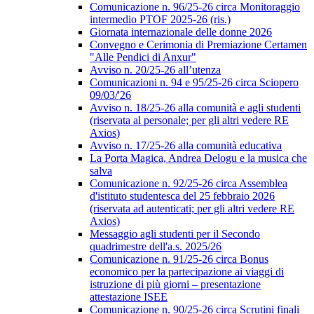
Comunicazione n. 96/25-26 circa Monitoraggio
intermedio PTOF 2025-26 (ris.)
Giornata internazionale delle donne 2026
Convegno e Cerimonia di Premiazione Certamen
"Alle Pendici di Anxur"
Avviso n. 20/25-26 all’utenza
Comunicazioni n. 94 e 95/25-26 circa Sciopero
09/03/'26
Avviso n. 18/25-26 alla comunità e agli studenti
(riservata al personale; per gli altri vedere RE
Axios)
Avviso n. 17/25-26 alla comunità educativa
La Porta Magica, Andrea Delogu e la musica che
salva
Comunicazione n. 92/25-26 circa Assemblea
d'istituto studentesca del 25 febbraio 2026
(riservata ad autenticati; per gli altri vedere RE
Axios)
Messaggio agli studenti per il Secondo
quadrimestre dell'a.s. 2025/26
Comunicazione n. 91/25-26 circa Bonus
economico per la partecipazione ai viaggi di
istruzione di più giorni – presentazione
attestazione ISEE
Comunicazione n. 90/25-26 circa Scrutini finali