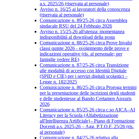
a.s. 2025/26 (riservata al personale)
Avviso n. 16/25 ai lavoratori della conoscenza
(riservata al personale)
Comunicazione n. 89/25-26 circa Assemblea
sindacale RSU del 24 Febbraio 2026
Avviso n. 15/25-26 all'utenza: momentanea
indisponibilità al download della posta
Comunicazione n. 88/25-26 circa Prove Invalsi
classi quinte 2026 - svolgimento delle prove e
indicazioni operative (ris. al personale; per
famiglie vedere RE)
Comunicazione n. 87/25-26 circa Transizione
alle modalità di accesso con Identità Digitale
(SPID e CIE) per i servizi digitali scolastici –
Legge n. 182/2025
Comunicazione n. 86/25-26 circa Proroga termini
per la presentazione delle iscrizioni degli studenti
e delle studentesse al Bando Certamen Anxuris
2026
Comunicazione n. 85/25-26 circa c.so AICA–AI
Literacy per la Scuola (Alfabetizzazione
all'Intelligenza Artificiale) - Piano di Formazione
Docenti a.s. 2025-26 – Agg. P.T.O.F. 25/26 (ris.
al personale)
Comunicazione n. 84/25-26 relativa alla