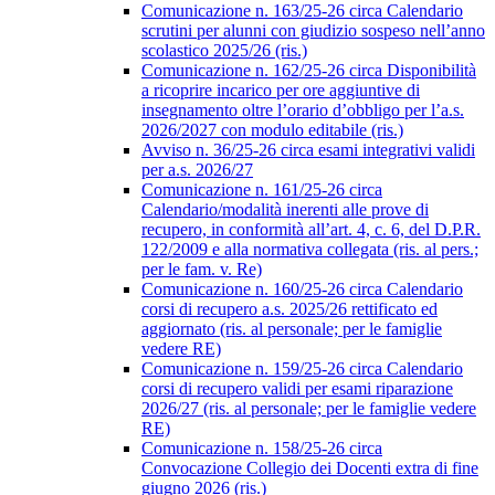
Comunicazione n. 163/25-26 circa Calendario
scrutini per alunni con giudizio sospeso nell’anno
scolastico 2025/26 (ris.)
Comunicazione n. 162/25-26 circa Disponibilità
a ricoprire incarico per ore aggiuntive di
insegnamento oltre l’orario d’obbligo per l’a.s.
2026/2027 con modulo editabile (ris.)
Avviso n. 36/25-26 circa esami integrativi validi
per a.s. 2026/27
Comunicazione n. 161/25-26 circa
Calendario/modalità inerenti alle prove di
recupero, in conformità all’art. 4, c. 6, del D.P.R.
122/2009 e alla normativa collegata (ris. al pers.;
per le fam. v. Re)
Comunicazione n. 160/25-26 circa Calendario
corsi di recupero a.s. 2025/26 rettificato ed
aggiornato (ris. al personale; per le famiglie
vedere RE)
Comunicazione n. 159/25-26 circa Calendario
corsi di recupero validi per esami riparazione
2026/27 (ris. al personale; per le famiglie vedere
RE)
Comunicazione n. 158/25-26 circa
Convocazione Collegio dei Docenti extra di fine
giugno 2026 (ris.)