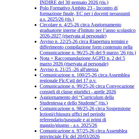
INDIRE del 30 gennaio 2026 (ris.)
Polo Formativo Ambito 23 - Incontro di
formazione finale, EC per i docenti neoassunti
a.s. 2025/26 (ris.)
Circolare n. 4/25-26 circa Aggiornamento
graduatorie interne d'Istituto per l’anno scolastico
2026-2027 (riservata al personale)
Avviso n. 22/25-26 circa Riapertura termini e
differimento compilazione form contenuto nella
Comunicazione n. 96/25-26 del 9 marzo '26 (ris.)
Nota + Raccomandazione AGPD n. 2 del 5
marzo 2026 (riservata al personale)
Avviso n. 21/25 -26 all'utenza
Comunicazione n. 100/25-26 circa Assemblea
regionale Flc/Cgil del 17 p.v.
Comunicazione n. 99/25-26 circa Convocazione
consigli di classe giuridici - aprile 2026
Aggiornamento del “Curriculum della
Studentessa e dello Studente” (ris.)
Comunicazione n. 98/25-26 circa Sospensione
lezioni/chiusura uffici nel periodo
referendario/pasquale e ai primi di
maggio/giugno - a.s. 2025/26
Comunicazione n. 97/25-26 circa Assemblea
provinciale Flc del 20/03/2026