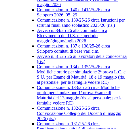
maggio 2026
Comunicazioni n. 140 e 141/25-26 circa
Sciopero 2026_05_29
Comunicazione n. 139/25-26 circa Istruzioni per
scrutini finali anno scolastico 2025/26 (ris.)
Avviso n. 34/25-26 alla comunità circa
Ricevimento del D.S. nel periodo
maggio/giugno/luglio 2026
Comunicazioni n. 137 e 138/25-26 circa
Sciopero comitati di base vari c.m.
Avviso n. 31/25-26 ai lavoratori della conoscenza
(ris.)
Comunicazioni n. 134 e 135/25-26 circa
Modifiche orarie per simulazione 2ª prova L.C. e
S.U. per Esame di Maturità, 18 e 19 maggio (ris.
al personale, per le famiglie vedere RE)
Comunicazione n. 133/25-26 circa Modifiche
orario per simulazione 1ª prova Esame di
Maturità del 13 maggio (ris. al personale; per le
famiglie vedere RE)
Comunicazione n. 132/25-26 circa
Convocazione Collegio dei Docenti di maggio
2026 (ris.)
Comunicazione n. 131/25-26 circa
Rendicontazione attività di orientamento a.s.