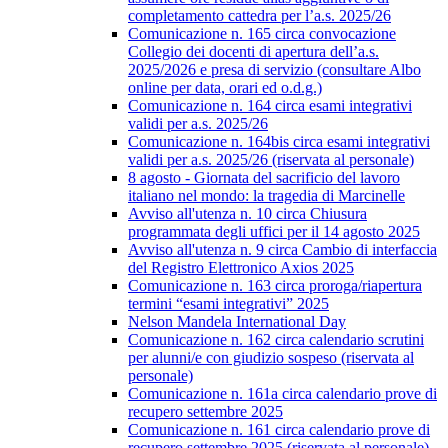
completamento cattedra per l’a.s. 2025/26
Comunicazione n. 165 circa convocazione
Collegio dei docenti di apertura dell’a.s.
2025/2026 e presa di servizio (consultare Albo
online per data, orari ed o.d.g.)
Comunicazione n. 164 circa esami integrativi
validi per a.s. 2025/26
Comunicazione n. 164bis circa esami integrativi
validi per a.s. 2025/26 (riservata al personale)
8 agosto - Giornata del sacrificio del lavoro
italiano nel mondo: la tragedia di Marcinelle
Avviso all'utenza n. 10 circa Chiusura
programmata degli uffici per il 14 agosto 2025
Avviso all'utenza n. 9 circa Cambio di interfaccia
del Registro Elettronico Axios 2025
Comunicazione n. 163 circa proroga/riapertura
termini “esami integrativi” 2025
Nelson Mandela International Day
Comunicazione n. 162 circa calendario scrutini
per alunni/e con giudizio sospeso (riservata al
personale)
Comunicazione n. 161a circa calendario prove di
recupero settembre 2025
Comunicazione n. 161 circa calendario prove di
recupero settembre 2025 (riservata al personale)