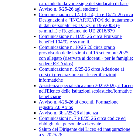
c.m. indetto da varie sigle del sindacato di base
Avviso n. 6/25-26 agli studenti
Comunicazioni n. 12, 13, 14, 15 e 16/25-26 circa
Designazioni a “INCARICATO/I del trattamento
di dati personali” ex D.Lgs. n.196/2003 (e
ss.mm.ii.) e Regolamento UE 2016/679
Comunicazione n. 11/25-26 circa Fruizione
benefici 104/92 e ss.mm.ii.
Comunicazione n. 10/25-26 circa orario
provvisorio delle lezioni dal 15 settembre 2025
con allegato (riservata ai docenti - per le famiglie:
vedere RE Axios)
Comunicazione n. 9/25-26 circa Adesione ai
corsi di preparazione per le certificazioni
informatiche
Assistenza specialistica anno 2025/2026, il Liceo
nell'Elenco delle Istituzioni scolastiche/formative
beneficiarie
Avviso n. 4/25-26 ai docenti, Formazione
registro 2.0 Axios
Avviso n. 3bis/25-26 all'utenza
Comunicazioni n. 7 e 8/25-26 circa codice ed
obblighi del personale - riservate
Saluto del Dirigente del Liceo ed inaugurazione
a.s. 2025/26