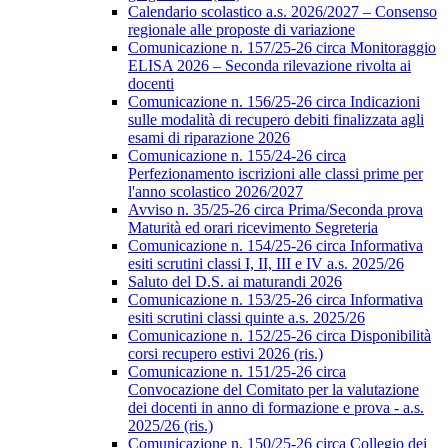
Calendario scolastico a.s. 2026/2027 – Consenso
regionale alle proposte di variazione
Comunicazione n. 157/25-26 circa Monitoraggio
ELISA 2026 – Seconda rilevazione rivolta ai
docenti
Comunicazione n. 156/25-26 circa Indicazioni
sulle modalità di recupero debiti finalizzata agli
esami di riparazione 2026
Comunicazione n. 155/24-26 circa
Perfezionamento iscrizioni alle classi prime per
l'anno scolastico 2026/2027
Avviso n. 35/25-26 circa Prima/Seconda prova
Maturità ed orari ricevimento Segreteria
Comunicazione n. 154/25-26 circa Informativa
esiti scrutini classi I, II, III e IV a.s. 2025/26
Saluto del D.S. ai maturandi 2026
Comunicazione n. 153/25-26 circa Informativa
esiti scrutini classi quinte a.s. 2025/26
Comunicazione n. 152/25-26 circa Disponibilità
corsi recupero estivi 2026 (ris.)
Comunicazione n. 151/25-26 circa
Convocazione del Comitato per la valutazione
dei docenti in anno di formazione e prova - a.s.
2025/26 (ris.)
Comunicazione n. 150/25-26 circa Collegio dei