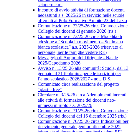
sciopero c.m.
Incontro di avvio attività di formazione docenti
neoassunti a.s. 2025/26 in servizio nelle scuole
afferenti al Polo Formativo Ambito 23 del Lazio
Comunicazione n. 73/25-26 circa Convocazione
Collegio dei docenti di gennaio 2026 (ris.)
Comunicazione n. 72/25-26 circa Modalità di
adesione a “Scuola in movimento – Settimana
bianca scolastica” a.s. 2025-2026 (riservato al
personale; per le famiglie vedere RE)
Messaggio di Auguri del Dirigente - Natale
2025/Capodanno 2026
Avviso n. 13/25-26 alla comunità: Scuola, dal 13
gennaio al 21 febbraio aperte le iscrizioni per
l’anno scolastico 2026/2027 - nota D.S.
Comunicato circa realizzazione del progetto
"plastic free"
Circolare n. 3/25-26 circa Adempimenti inerenti
alle attività di formazione dei docenti neo-
immessi in ruolo a.s. 2025/26
Comunicazione n. 71/25-26 circa Convocazione
Collegio dei docenti del 16 dicembre 2025 (ris.)
Comunicazione n. 70/25-26 circa Indicazioni per
ricevimento generale genitori dicembre 2025
(riservata ai docenti; per i genitori vedere RE)