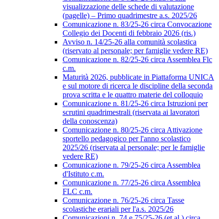
visualizzazione delle schede di valutazione
(pagelle) – Primo quadrimestre a.s. 2025/26
Comunicazione n. 83/25-26 circa Convocazione
Collegio dei Docenti di febbraio 2026 (ris.)
Avviso n. 14/25-26 alla comunità scolastica
(riservato al personale; per famiglie vedere RE)
Comunicazione n. 82/25-26 circa Assemblea Flc
c.m.
Maturità 2026, pubblicate in Piattaforma UNICA
e sul motore di ricerca le discipline della seconda
prova scritta e le quattro materie del colloquio
Comunicazione n. 81/25-26 circa Istruzioni per
scrutini quadrimestrali (riservata ai lavoratori
della conoscenza)
Comunicazione n. 80/25-26 circa Attivazione
sportello pedagogico per l'anno scolastico
2025/26 (riservata al personale; per le famiglie
vedere RE)
Comunicazione n. 79/25-26 circa Assemblea
d'Istituto c.m.
Comunicazione n. 77/25-26 circa Assemblea
FLC c.m.
Comunicazione n. 76/25-26 circa Tasse
scolastiche erariali per l'a.s. 2025/26
Comunicazioni n. 74 e 75/25-26 (et al.) circa