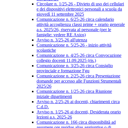
Circolare n. 1/25-26 - Divieto di uso dei cellulari
e dei dispositivi elettronici personali a scuola da
giovedì 11 settembre 2025
Comunicazione n. 6/25-26 circa calendario
attività accoglienza classi prime + orario generale
a.s. 2025/26, riservata al personale (per le
famiglie: vedere RE Axios)
Avviso n. 3/25-26 all'utenza
Comunicazione n. 5/25-26 - inizio attività
scolastiche
Comunicazione n. 4/25-26 circa Convocazione
collegio docenti 11.09.2025 (ris.)
Comunicazione n. 3/25-26 circa Consiglio
provinciale e formazione Fgu
Comunicazione n. 2/25-26 circa Presentazione
domande per accesso alle Funzioni Strumentali
2025/26
Comunicazione n. 1/25-26 circa Riunione
iniziale dipartimenti
Avviso n. 2/25-26 ai docenti, chiarimenti circa
C.d.D.
Avviso n. 1/25-26 ai docenti, Desiderata orario
lezioni a.s. 2025-26
Comunicazione n. 166 circa disponibilità ad
assumere ore residue alias aggiuntive o di