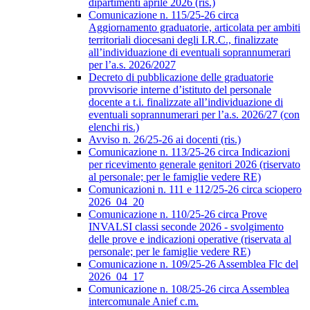
dipartimenti aprile 2026 (ris.)
Comunicazione n. 115/25-26 circa
Aggiornamento graduatorie, articolata per ambiti
territoriali diocesani degli I.R.C., finalizzate
all’individuazione di eventuali soprannumerari
per l’a.s. 2026/2027
Decreto di pubblicazione delle graduatorie
provvisorie interne d’istituto del personale
docente a t.i. finalizzate all’individuazione di
eventuali soprannumerari per l’a.s. 2026/27 (con
elenchi ris.)
Avviso n. 26/25-26 ai docenti (ris.)
Comunicazione n. 113/25-26 circa Indicazioni
per ricevimento generale genitori 2026 (riservato
al personale; per le famiglie vedere RE)
Comunicazioni n. 111 e 112/25-26 circa sciopero
2026_04_20
Comunicazione n. 110/25-26 circa Prove
INVALSI classi seconde 2026 - svolgimento
delle prove e indicazioni operative (riservata al
personale; per le famiglie vedere RE)
Comunicazione n. 109/25-26 Assemblea Flc del
2026_04_17
Comunicazione n. 108/25-26 circa Assemblea
intercomunale Anief c.m.