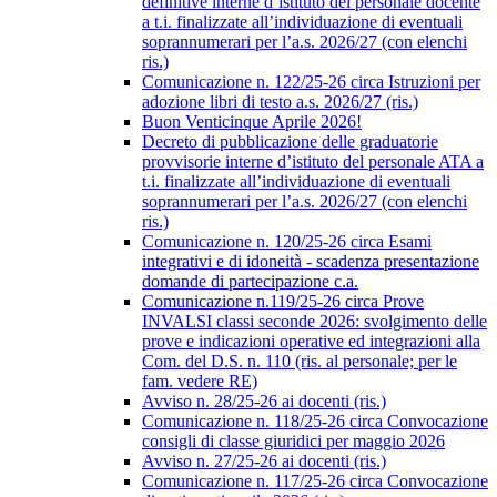
definitive interne d’istituto del personale docente
a t.i. finalizzate all’individuazione di eventuali
soprannumerari per l’a.s. 2026/27 (con elenchi
ris.)
Comunicazione n. 122/25-26 circa Istruzioni per
adozione libri di testo a.s. 2026/27 (ris.)
Buon Venticinque Aprile 2026!
Decreto di pubblicazione delle graduatorie
provvisorie interne d’istituto del personale ATA a
t.i. finalizzate all’individuazione di eventuali
soprannumerari per l’a.s. 2026/27 (con elenchi
ris.)
Comunicazione n. 120/25-26 circa Esami
integrativi e di idoneità - scadenza presentazione
domande di partecipazione c.a.
Comunicazione n.119/25-26 circa Prove
INVALSI classi seconde 2026: svolgimento delle
prove e indicazioni operative ed integrazioni alla
Com. del D.S. n. 110 (ris. al personale; per le
fam. vedere RE)
Avviso n. 28/25-26 ai docenti (ris.)
Comunicazione n. 118/25-26 circa Convocazione
consigli di classe giuridici per maggio 2026
Avviso n. 27/25-26 ai docenti (ris.)
Comunicazione n. 117/25-26 circa Convocazione