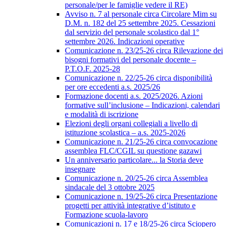
personale/per le famiglie vedere il RE)
Avviso n. 7 al personale circa Circolare Mim su
D.M. n. 182 del 25 settembre 2025. Cessazioni
dal servizio del personale scolastico dal 1°
settembre 2026. Indicazioni operative
Comunicazione n. 23/25-26 circa Rilevazione dei
bisogni formativi del personale docente –
P.T.O.F. 2025-28
Comunicazione n. 22/25-26 circa disponibilità
per ore eccedenti a.s. 2025/26
Formazione docenti a.s. 2025/2026. Azioni
formative sull’inclusione – Indicazioni, calendari
e modalità di iscrizione
Elezioni degli organi collegiali a livello di
istituzione scolastica – a.s. 2025-2026
Comunicazione n. 21/25-26 circa convocazione
assemblea FLC/CGIL su questione gazawi
Un anniversario particolare... la Storia deve
insegnare
Comunicazione n. 20/25-26 circa Assemblea
sindacale del 3 ottobre 2025
Comunicazione n. 19/25-26 circa Presentazione
progetti per attività integrative d’istituto e
Formazione scuola-lavoro
Comunicazioni n. 17 e 18/25-26 circa Sciopero