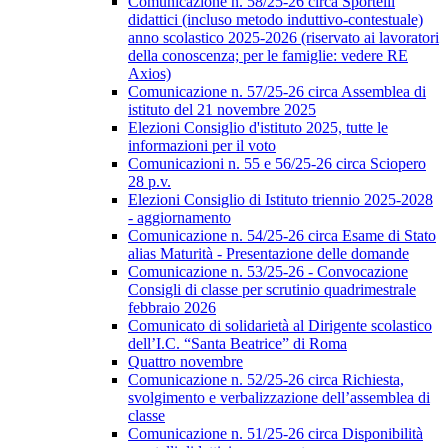
Comunicazione n. 58/25-26 circa Sportelli
didattici (incluso metodo induttivo-contestuale)
anno scolastico 2025-2026 (riservato ai lavoratori
della conoscenza; per le famiglie: vedere RE
Axios)
Comunicazione n. 57/25-26 circa Assemblea di
istituto del 21 novembre 2025
Elezioni Consiglio d'istituto 2025, tutte le
informazioni per il voto
Comunicazioni n. 55 e 56/25-26 circa Sciopero
28 p.v.
Elezioni Consiglio di Istituto triennio 2025-2028
- aggiornamento
Comunicazione n. 54/25-26 circa Esame di Stato
alias Maturità - Presentazione delle domande
Comunicazione n. 53/25-26 - Convocazione
Consigli di classe per scrutinio quadrimestrale
febbraio 2026
Comunicato di solidarietà al Dirigente scolastico
dell’I.C. “Santa Beatrice” di Roma
Quattro novembre
Comunicazione n. 52/25-26 circa Richiesta,
svolgimento e verbalizzazione dell’assemblea di
classe
Comunicazione n. 51/25-26 circa Disponibilità