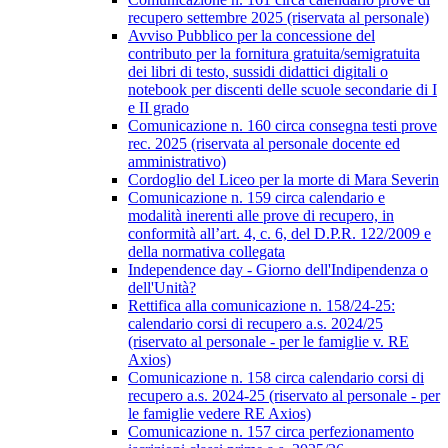
recupero settembre 2025 (riservata al personale)
Avviso Pubblico per la concessione del
contributo per la fornitura gratuita/semigratuita
dei libri di testo, sussidi didattici digitali o
notebook per discenti delle scuole secondarie di I
e II grado
Comunicazione n. 160 circa consegna testi prove
rec. 2025 (riservata al personale docente ed
amministrativo)
Cordoglio del Liceo per la morte di Mara Severin
Comunicazione n. 159 circa calendario e
modalità inerenti alle prove di recupero, in
conformità all’art. 4, c. 6, del D.P.R. 122/2009 e
della normativa collegata
Independence day - Giorno dell'Indipendenza o
dell'Unità?
Rettifica alla comunicazione n. 158/24-25:
calendario corsi di recupero a.s. 2024/25
(riservato al personale - per le famiglie v. RE
Axios)
Comunicazione n. 158 circa calendario corsi di
recupero a.s. 2024-25 (riservato al personale - per
le famiglie vedere RE Axios)
Comunicazione n. 157 circa perfezionamento