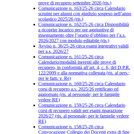
prove di recupero settembre 2026 (ris.)
Comunicazione n. 163/25-26 circa Calendario
scrutini per alunni con giudizio sospeso nell’anno
scolastico 2025/26 (ris.)
Comunicazione n. 162/25-26 circa Disponibilità
a ricoprire incarico per ore aggiuntive di
insegnamento oltre l’orario d’obbligo per l’a.s.
2026/2027 con modulo editabile (ris.)
Avviso n. 36/25-26 circa esami integrativi validi
per a.s. 2026/27
Comunicazione n. 161/25-26 circa
Calendario/modalità inerenti alle prove di
recupero, in conformità all’art. 4, c. 6, del D.P.R.
122/2009 e alla normativa collegata (ris. al pers.;
per le fam. v. Re)
Comunicazione n. 160/25-26 circa Calendario
corsi di recupero a.s. 2025/26 rettificato ed
aggiornato (ris. al personale; per le famiglie
vedere RE)
Comunicazione n. 159/25-26 circa Calendario
corsi di recupero validi per esami riparazione
2026/27 (ris. al personale; per le famiglie vedere
RE)
Comunicazione n. 158/25-26 circa
Convocazione Collegio dei Docenti extra di fine