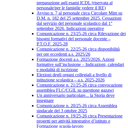
preparazione agli esami ICDL (riservata al
personale/per le famiglie vedere il RE)
Avviso n. 7 al personale circa Circolare Mim su
D.M. n. 182 del 25 settembre 2025. Cessazioni
dal servizio del personale scolastico dal 1°
settembre 2026. Indicazioni operative
Comunicazione n. 23/25-26 circa Rilevazione dei
bisogni formativi del personale docente –
P.T.O.F. 2025-28
Comunicazione n. 22/25-26 circa disponibilità
per ore eccedenti a.s. 2025/26
Formazione docenti a.s. 2025/2026. Azioni
formative sull’inclusione – Indicazioni, calendari
e modalità di iscrizione
Elezioni degli organi collegiali a livello di
istituzione scolastica – a.s. 2025-2026
Comunicazione n. 21/25-26 circa convocazione
assemblea FLC/CGIL su questione gazawi
Un anniversario particolare... la Storia deve
insegnare
Comunicazione n. 20/25-26 circa Assemblea
sindacale del 3 ottobre 2025
Comunicazione n. 19/25-26 circa Presentazione
progetti per attività integrative d’istituto e
Formazione scuola-lavoro