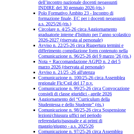
dell’incontro nazionale docenti neoassunti
INDIRE del 30 gennaio 2026 (ris.)
Polo Formativo Ambito 23 - Incontro di
formazione finale, EC per i docenti neoassunti
a.s. 2025/26 (ris.)
Circolare n. 4/25-26 circa Aggiornamento
graduatorie interne d'Istituto per l’anno scolastico
2026-2027 (riservata al personale)
Avviso n. 22/25-26 circa Riapertura termini e
differimento compilazione form contenuto nella
Comunicazione n. 96/25-26 del 9 marzo '26 (ris.)
Nota + Raccomandazione AGPD n. 2 del 5
marzo 2026 (riservata al personale)
Avviso n. 21/25 -26 all'utenza
Comunicazione n. 100/25-26 circa Assemblea
regionale Flc/Cgil del 17 p.v.
Comunicazione n. 99/25-26 circa Convocazione
consigli di classe giuridici - aprile 2026
Aggiornamento del “Curriculum della
Studentessa e dello Studente” (ris.)
Comunicazione n. 98/25-26 circa Sospensione
lezioni/chiusura uffici nel periodo
referendario/pasquale e ai primi di
maggio/giugno - a.s. 2025/26
Comunicazione n. 97/25-26 circa Assemblea