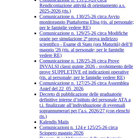
Rendicontazione attività di orientamento a.s.
2025-2026 (ris.)
Comunicazione n. 130/25-26 circa Avvio
monitoraggio Piattaforma Elisa (ris. al personale;
per le famiglie vedere RE)
Comunicazione n. 129/25-26 circa Modifiche
orarie per simulazione 2ª prova indirizzo
scientifico - Esame di Stato (ora Maturità) dell’8
maggio '26 (ris. al personale; per le famiglie
vedere RE)
Comunicazione n. 128/25-26 circa Prove
INVALSI classi quinte 2026 - svolgimento delle
prove SUPPLETIVE ed indicazioni operative
(ris. al personale; per le famiglie vedere RE)
Comunicazione n. 127/25-26 circa Assemblea
Anief del 22_05_2026
Decreto di pubblicazione delle graduatorie
definitive interne d’istituto del personale ATA a
t.i. finalizzate all’individuazione di eventuali
soprannumerari per l’a.s. 2026/27 (con elenchi
ris.)
Kalendis Maiis
Comunicazioni n. 124 e 125/25-26 circa
Sciopero maggio 2026