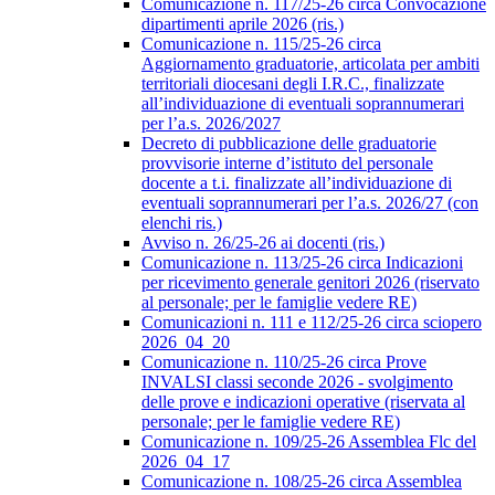
Comunicazione n. 117/25-26 circa Convocazione
dipartimenti aprile 2026 (ris.)
Comunicazione n. 115/25-26 circa
Aggiornamento graduatorie, articolata per ambiti
territoriali diocesani degli I.R.C., finalizzate
all’individuazione di eventuali soprannumerari
per l’a.s. 2026/2027
Decreto di pubblicazione delle graduatorie
provvisorie interne d’istituto del personale
docente a t.i. finalizzate all’individuazione di
eventuali soprannumerari per l’a.s. 2026/27 (con
elenchi ris.)
Avviso n. 26/25-26 ai docenti (ris.)
Comunicazione n. 113/25-26 circa Indicazioni
per ricevimento generale genitori 2026 (riservato
al personale; per le famiglie vedere RE)
Comunicazioni n. 111 e 112/25-26 circa sciopero
2026_04_20
Comunicazione n. 110/25-26 circa Prove
INVALSI classi seconde 2026 - svolgimento
delle prove e indicazioni operative (riservata al
personale; per le famiglie vedere RE)
Comunicazione n. 109/25-26 Assemblea Flc del
2026_04_17
Comunicazione n. 108/25-26 circa Assemblea