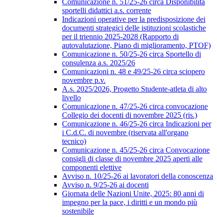
Comunicazione n. 51/25-26 circa Disponibilità
sportelli didattici a.s. corrente
Indicazioni operative per la predisposizione dei
documenti strategici delle istituzioni scolastiche
per il triennio 2025-2028 (Rapporto di
autovalutazione, Piano di miglioramento, PTOF)
Comunicazione n. 50/25-26 circa Sportello di
consulenza a.s. 2025/26
Comunicazioni n. 48 e 49/25-26 circa sciopero
novembre p.v.
A.s. 2025/2026, Progetto Studente-atleta di alto
livello
Comunicazione n. 47/25-26 circa convocazione
Collegio dei docenti di novembre 2025 (ris.)
Comunicazione n. 46/25-26 circa Indicazioni per
i C.d.C. di novembre (riservata all'organo
tecnico)
Comunicazione n. 45/25-26 circa Convocazione
consigli di classe di novembre 2025 aperti alle
componenti elettive
Avviso n. 10/25-26 ai lavoratori della conoscenza
Avviso n. 9/25-26 ai docenti
Giornata delle Nazioni Unite, 2025: 80 anni di
impegno per la pace, i diritti e un mondo più
sostenibile