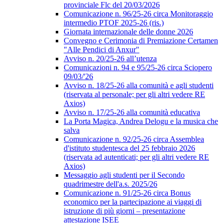
provinciale Flc del 20/03/2026
Comunicazione n. 96/25-26 circa Monitoraggio
intermedio PTOF 2025-26 (ris.)
Giornata internazionale delle donne 2026
Convegno e Cerimonia di Premiazione Certamen
"Alle Pendici di Anxur"
Avviso n. 20/25-26 all’utenza
Comunicazioni n. 94 e 95/25-26 circa Sciopero
09/03/'26
Avviso n. 18/25-26 alla comunità e agli studenti
(riservata al personale; per gli altri vedere RE
Axios)
Avviso n. 17/25-26 alla comunità educativa
La Porta Magica, Andrea Delogu e la musica che
salva
Comunicazione n. 92/25-26 circa Assemblea
d'istituto studentesca del 25 febbraio 2026
(riservata ad autenticati; per gli altri vedere RE
Axios)
Messaggio agli studenti per il Secondo
quadrimestre dell'a.s. 2025/26
Comunicazione n. 91/25-26 circa Bonus
economico per la partecipazione ai viaggi di
istruzione di più giorni – presentazione
attestazione ISEE