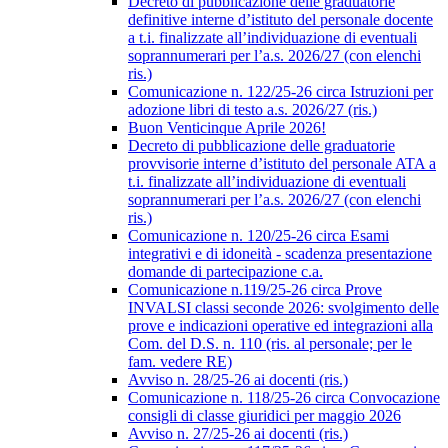
Decreto di pubblicazione delle graduatorie
definitive interne d’istituto del personale docente
a t.i. finalizzate all’individuazione di eventuali
soprannumerari per l’a.s. 2026/27 (con elenchi
ris.)
Comunicazione n. 122/25-26 circa Istruzioni per
adozione libri di testo a.s. 2026/27 (ris.)
Buon Venticinque Aprile 2026!
Decreto di pubblicazione delle graduatorie
provvisorie interne d’istituto del personale ATA a
t.i. finalizzate all’individuazione di eventuali
soprannumerari per l’a.s. 2026/27 (con elenchi
ris.)
Comunicazione n. 120/25-26 circa Esami
integrativi e di idoneità - scadenza presentazione
domande di partecipazione c.a.
Comunicazione n.119/25-26 circa Prove
INVALSI classi seconde 2026: svolgimento delle
prove e indicazioni operative ed integrazioni alla
Com. del D.S. n. 110 (ris. al personale; per le
fam. vedere RE)
Avviso n. 28/25-26 ai docenti (ris.)
Comunicazione n. 118/25-26 circa Convocazione
consigli di classe giuridici per maggio 2026
Avviso n. 27/25-26 ai docenti (ris.)