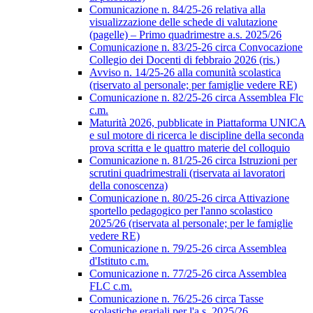
Comunicazione n. 84/25-26 relativa alla
visualizzazione delle schede di valutazione
(pagelle) – Primo quadrimestre a.s. 2025/26
Comunicazione n. 83/25-26 circa Convocazione
Collegio dei Docenti di febbraio 2026 (ris.)
Avviso n. 14/25-26 alla comunità scolastica
(riservato al personale; per famiglie vedere RE)
Comunicazione n. 82/25-26 circa Assemblea Flc
c.m.
Maturità 2026, pubblicate in Piattaforma UNICA
e sul motore di ricerca le discipline della seconda
prova scritta e le quattro materie del colloquio
Comunicazione n. 81/25-26 circa Istruzioni per
scrutini quadrimestrali (riservata ai lavoratori
della conoscenza)
Comunicazione n. 80/25-26 circa Attivazione
sportello pedagogico per l'anno scolastico
2025/26 (riservata al personale; per le famiglie
vedere RE)
Comunicazione n. 79/25-26 circa Assemblea
d'Istituto c.m.
Comunicazione n. 77/25-26 circa Assemblea
FLC c.m.
Comunicazione n. 76/25-26 circa Tasse
scolastiche erariali per l'a.s. 2025/26