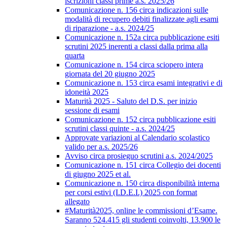
iscrizioni classi prime a.s. 2025/26
Comunicazione n. 156 circa indicazioni sulle
modalità di recupero debiti finalizzate agli esami
di riparazione - a.s. 2024/25
Comunicazione n. 152a circa pubblicazione esiti
scrutini 2025 inerenti a classi dalla prima alla
quarta
Comunicazione n. 154 circa sciopero intera
giornata del 20 giugno 2025
Comunicazione n. 153 circa esami integrativi e di
idoneità 2025
Maturità 2025 - Saluto del D.S. per inizio
sessione di esami
Comunicazione n. 152 circa pubblicazione esiti
scrutini classi quinte - a.s. 2024/25
Approvate variazioni al Calendario scolastico
valido per a.s. 2025/26
Avviso circa prosieguo scrutini a.s. 2024/2025
Comunicazione n. 151 circa Collegio dei docenti
di giugno 2025 et al.
Comunicazione n. 150 circa disponibilità interna
per corsi estivi (I.D.E.I.) 2025 con format
allegato
#Maturità2025, online le commissioni d’Esame.
Saranno 524.415 gli studenti coinvolti, 13.900 le