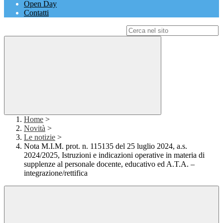
Open Day
Contatti
Campo di ricerca per le pagine del sito
Home
>
Novità
>
Le notizie
>
Nota M.I.M. prot. n. 115135 del 25 luglio 2024, a.s.
2024/2025, Istruzioni e indicazioni operative in materia di
supplenze al personale docente, educativo ed A.T.A. –
integrazione/rettifica