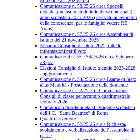
iscrizione a.s. 2025/2026
Comunicazione n. 58/25-26 circa Sportelli
didattici (incluso metodo induttivo-contestuale)
anno scolastico 2025-2026 (riservato ai lavoratori
della conoscenza; per le famiglie: vedere RE
Axios)
Comunicazione n. 57/25-26 circa Assemblea di
istituto del 21 novembre 2025
Elezioni Consiglio d'istituto 2025, tutte le
informazioni per il voto
Comunicazioni n. 55 e 56/25-26 circa Sciopero
28 p.v.
Elezioni Consiglio di Istituto triennio 2025-2028
- aggiornamento
Comunicazione n. 54/25-26 circa Esame di Stato
alias Maturità - Presentazione delle domande
Comunicazione n. 53/25-26 - Convocazione
Consigli di classe per scrutinio quadrimestrale
febbraio 2026
Comunicato di solidarietà al Dirigente scolastico
dell’I.C. “Santa Beatrice” di Roma
Quattro novembre
Comunicazione n. 52/25-26 circa Richiesta,
svolgimento e verbalizzazione dell’assemblea di
classe