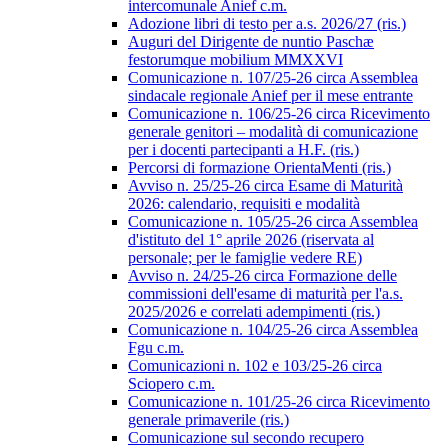
intercomunale Anief c.m.
Adozione libri di testo per a.s. 2026/27 (ris.)
Auguri del Dirigente de nuntio Paschæ
festorumque mobilium MMXXVI
Comunicazione n. 107/25-26 circa Assemblea
sindacale regionale Anief per il mese entrante
Comunicazione n. 106/25-26 circa Ricevimento
generale genitori – modalità di comunicazione
per i docenti partecipanti a H.F. (ris.)
Percorsi di formazione OrientaMenti (ris.)
Avviso n. 25/25-26 circa Esame di Maturità
2026: calendario, requisiti e modalità
Comunicazione n. 105/25-26 circa Assemblea
d'istituto del 1° aprile 2026 (riservata al
personale; per le famiglie vedere RE)
Avviso n. 24/25-26 circa Formazione delle
commissioni dell'esame di maturità per l'a.s.
2025/2026 e correlati adempimenti (ris.)
Comunicazione n. 104/25-26 circa Assemblea
Fgu c.m.
Comunicazioni n. 102 e 103/25-26 circa
Sciopero c.m.
Comunicazione n. 101/25-26 circa Ricevimento
generale primaverile (ris.)
Comunicazione sul secondo recupero