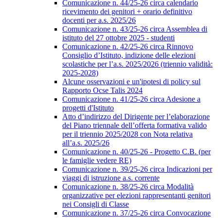
Comunicazione n. 44/25-26 circa calendario
ricevimento dei genitori + orario definitivo
docenti per a.s. 2025/26
Comunicazione n. 43/25-26 circa Assemblea di
istituto del 27 ottobre 2025 - studenti
Comunicazione n. 42/25-26 circa Rinnovo
Consiglio d’Istituto, indizione delle elezioni
scolastiche per l’a.s. 2025/2026 (triennio validità:
2025-2028)
Alcune osservazioni e un'ipotesi di policy sul
Rapporto Ocse Talis 2024
Comunicazione n. 41/25-26 circa Adesione a
progetti d'Istituto
Atto d’indirizzo del Dirigente per l’elaborazione
del Piano triennale dell’offerta formativa valido
per il triennio 2025/2028 con Nota relativa
all’a.s. 2025/26
Comunicazione n. 40/25-26 - Progetto C.B. (per
le famiglie vedere RE)
Comunicazione n. 39/25-26 circa Indicazioni per
viaggi di istruzione a.s. corrente
Comunicazione n. 38/25-26 circa Modalità
organizzative per elezioni rappresentanti genitori
nei Consigli di Classe
Comunicazione n. 37/25-26 circa Convocazione