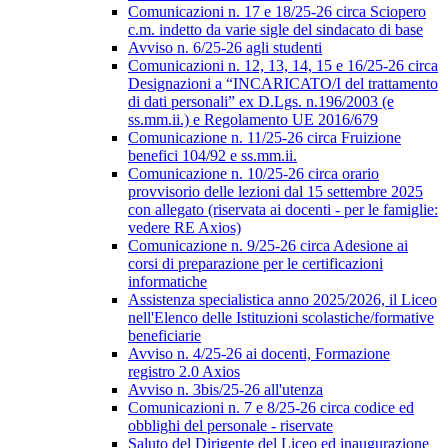
Comunicazioni n. 17 e 18/25-26 circa Sciopero
c.m. indetto da varie sigle del sindacato di base
Avviso n. 6/25-26 agli studenti
Comunicazioni n. 12, 13, 14, 15 e 16/25-26 circa
Designazioni a “INCARICATO/I del trattamento
di dati personali” ex D.Lgs. n.196/2003 (e
ss.mm.ii.) e Regolamento UE 2016/679
Comunicazione n. 11/25-26 circa Fruizione
benefici 104/92 e ss.mm.ii.
Comunicazione n. 10/25-26 circa orario
provvisorio delle lezioni dal 15 settembre 2025
con allegato (riservata ai docenti - per le famiglie:
vedere RE Axios)
Comunicazione n. 9/25-26 circa Adesione ai
corsi di preparazione per le certificazioni
informatiche
Assistenza specialistica anno 2025/2026, il Liceo
nell'Elenco delle Istituzioni scolastiche/formative
beneficiarie
Avviso n. 4/25-26 ai docenti, Formazione
registro 2.0 Axios
Avviso n. 3bis/25-26 all'utenza
Comunicazioni n. 7 e 8/25-26 circa codice ed
obblighi del personale - riservate
Saluto del Dirigente del Liceo ed inaugurazione