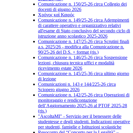
Comunicazione n. 150/25-26 circa Collegio dei
docenti di giugno 2026
Χρόνος καὶ Καιρός
Comunicazione n. 149/25-26 circa Adempimenti
di carattere operativo e organizzativo relativi
all'esame di Stato conclusivo del secondo ciclo di
istruzione anno scolastico 2025-2026
Comunicazione n. 147/25-26 circa Scrutini finali
a.s. 2025/26 - modifica alla Comunicazione n.
90/25-26 del D.S. + format (ris.)
Comunicazione n. 146/25-26 circa Sospensione
lezioni, chiusura tecnica uffici e modalità
ricevimento estate 2026
Comunicazione n. 145/25-36 circa ultimo giorno
di lezione
Comunicazioni n. 143 e 144/225-26 circa
Sciopero giugno 2026
Comunicazione n. 142/25-26 circa Operazioni di
monitoraggio e rendicontazione
dell’Aggiornamento 2025-26 al PTOF 2025-28
(ris.)
"AscoltaMI" - Servizio per il benessere delle
studentesse e degli studenti. Indicazioni operative
per studenti, famiglie e Istituzioni scolastiche
Resoconto del “Concerto per la Legalità” –