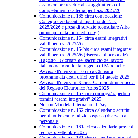
assumere ore residue alias aggiuntive o di
completamento cattedra per l’a.s. 2025/26
Comunicazione n. 165 circa convocazione
Collegio dei docenti di apertura dell’a.s.
2025/2026 e presa di servizio (consultare Albo
online per data, orari ed o.d.g.)
Comunicazione n. 164 circa esami integrativi
validi per a.s. 2025/26
Comunicazione n. 164bis circa esami integrativi
validi per a.s. 2025/26 (riservata al personale)
8 agosto - Giornata del sacrificio del lavoro
italiano nel mondo: la tragedia di Marcinelle
Avviso all'utenza n. 10 circa Chiusura
programmata degli uffici per il 14 agosto 2025
Avviso all'utenza n. 9 circa Cambio di interfaccia
del Registro Elettronico Axios 2025
Comunicazione n. 163 circa proroga/riapertura
termini “esami integrativi” 2025
Nelson Mandela International Day
Comunicazione n. 162 circa calendario scrutini
per alunni/e con giudizio sospeso (riservata al
personale)
Comunicazione n. 161a circa calendario prove di
recupero settembre 2025
Comunicazione n. 161 circa calendario prove di