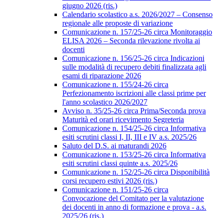
giugno 2026 (ris.)
Calendario scolastico a.s. 2026/2027 – Consenso
regionale alle proposte di variazione
Comunicazione n. 157/25-26 circa Monitoraggio
ELISA 2026 – Seconda rilevazione rivolta ai
docenti
Comunicazione n. 156/25-26 circa Indicazioni
sulle modalità di recupero debiti finalizzata agli
esami di riparazione 2026
Comunicazione n. 155/24-26 circa
Perfezionamento iscrizioni alle classi prime per
l'anno scolastico 2026/2027
Avviso n. 35/25-26 circa Prima/Seconda prova
Maturità ed orari ricevimento Segreteria
Comunicazione n. 154/25-26 circa Informativa
esiti scrutini classi I, II, III e IV a.s. 2025/26
Saluto del D.S. ai maturandi 2026
Comunicazione n. 153/25-26 circa Informativa
esiti scrutini classi quinte a.s. 2025/26
Comunicazione n. 152/25-26 circa Disponibilità
corsi recupero estivi 2026 (ris.)
Comunicazione n. 151/25-26 circa
Convocazione del Comitato per la valutazione
dei docenti in anno di formazione e prova - a.s.
2025/26 (ris.)