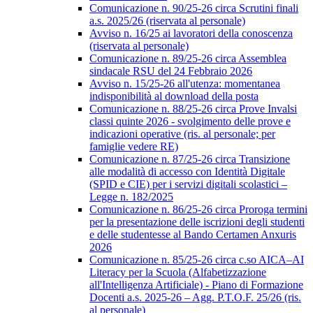
Comunicazione n. 90/25-26 circa Scrutini finali
a.s. 2025/26 (riservata al personale)
Avviso n. 16/25 ai lavoratori della conoscenza
(riservata al personale)
Comunicazione n. 89/25-26 circa Assemblea
sindacale RSU del 24 Febbraio 2026
Avviso n. 15/25-26 all'utenza: momentanea
indisponibilità al download della posta
Comunicazione n. 88/25-26 circa Prove Invalsi
classi quinte 2026 - svolgimento delle prove e
indicazioni operative (ris. al personale; per
famiglie vedere RE)
Comunicazione n. 87/25-26 circa Transizione
alle modalità di accesso con Identità Digitale
(SPID e CIE) per i servizi digitali scolastici –
Legge n. 182/2025
Comunicazione n. 86/25-26 circa Proroga termini
per la presentazione delle iscrizioni degli studenti
e delle studentesse al Bando Certamen Anxuris
2026
Comunicazione n. 85/25-26 circa c.so AICA–AI
Literacy per la Scuola (Alfabetizzazione
all'Intelligenza Artificiale) - Piano di Formazione
Docenti a.s. 2025-26 – Agg. P.T.O.F. 25/26 (ris.
al personale)