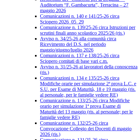
Auditorium “F. Gambacurta”, Terracina – 27
maggio 2026
Comunicazioni n. 140 e 141/25-26 circa
Sciopero 2026_05_29
Comunicazione n. 139/25-26 circa Istruzioni per
scrutini finali anno scolastico 2025/26 (ris.)
Avviso n. 34/25-26 alla comunità circa
Ricevimento del D.S. nel periodo
maggio/giugno/luglio 2026
Comunicazioni n. 137 e 138/25-26 circa
Sciopero comitati di base vari c.m.
Avviso n. 31/25-26 ai lavoratori della conoscenza
(ris.)
Comunicazioni n. 134 e 135/25-26 circa
Modifiche orarie per simulazione 2ª prova L.C. e
S.U. per Esame di Maturità, 18 e 19 maggio (ris.
al personale, per le famiglie vedere RE)
Comunicazione n. 133/25-26 circa Modifiche
orario per simulazione 1ª prova Esame di
Maturità del 13 maggio (ris. al personale; per le
famiglie vedere RE)
Comunicazione n. 132/25-26 circa
Convocazione Collegio dei Docenti di maggio
2026 (ris.)
Comunicazione n. 131/25-26 circa