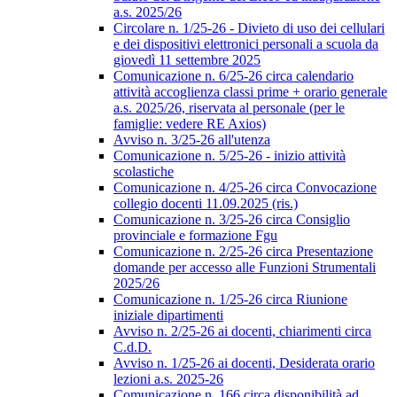
a.s. 2025/26
Circolare n. 1/25-26 - Divieto di uso dei cellulari
e dei dispositivi elettronici personali a scuola da
giovedì 11 settembre 2025
Comunicazione n. 6/25-26 circa calendario
attività accoglienza classi prime + orario generale
a.s. 2025/26, riservata al personale (per le
famiglie: vedere RE Axios)
Avviso n. 3/25-26 all'utenza
Comunicazione n. 5/25-26 - inizio attività
scolastiche
Comunicazione n. 4/25-26 circa Convocazione
collegio docenti 11.09.2025 (ris.)
Comunicazione n. 3/25-26 circa Consiglio
provinciale e formazione Fgu
Comunicazione n. 2/25-26 circa Presentazione
domande per accesso alle Funzioni Strumentali
2025/26
Comunicazione n. 1/25-26 circa Riunione
iniziale dipartimenti
Avviso n. 2/25-26 ai docenti, chiarimenti circa
C.d.D.
Avviso n. 1/25-26 ai docenti, Desiderata orario
lezioni a.s. 2025-26
Comunicazione n. 166 circa disponibilità ad