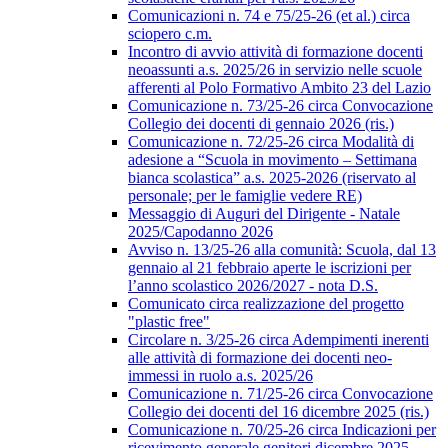
Comunicazioni n. 74 e 75/25-26 (et al.) circa
sciopero c.m.
Incontro di avvio attività di formazione docenti
neoassunti a.s. 2025/26 in servizio nelle scuole
afferenti al Polo Formativo Ambito 23 del Lazio
Comunicazione n. 73/25-26 circa Convocazione
Collegio dei docenti di gennaio 2026 (ris.)
Comunicazione n. 72/25-26 circa Modalità di
adesione a “Scuola in movimento – Settimana
bianca scolastica” a.s. 2025-2026 (riservato al
personale; per le famiglie vedere RE)
Messaggio di Auguri del Dirigente - Natale
2025/Capodanno 2026
Avviso n. 13/25-26 alla comunità: Scuola, dal 13
gennaio al 21 febbraio aperte le iscrizioni per
l’anno scolastico 2026/2027 - nota D.S.
Comunicato circa realizzazione del progetto
"plastic free"
Circolare n. 3/25-26 circa Adempimenti inerenti
alle attività di formazione dei docenti neo-
immessi in ruolo a.s. 2025/26
Comunicazione n. 71/25-26 circa Convocazione
Collegio dei docenti del 16 dicembre 2025 (ris.)
Comunicazione n. 70/25-26 circa Indicazioni per
ricevimento generale genitori dicembre 2025