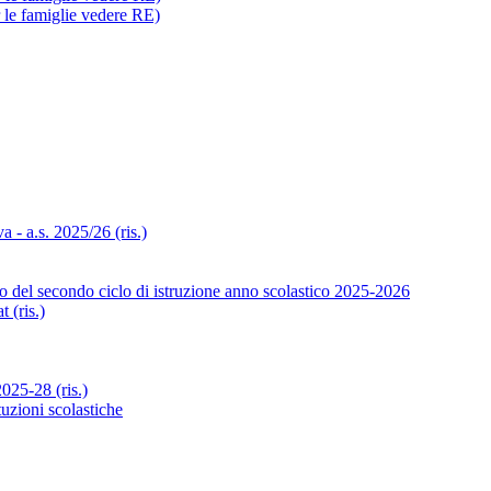
r le famiglie vedere RE)
- a.s. 2025/26 (ris.)
o del secondo ciclo di istruzione anno scolastico 2025-2026
 (ris.)
25-28 (ris.)
tuzioni scolastiche