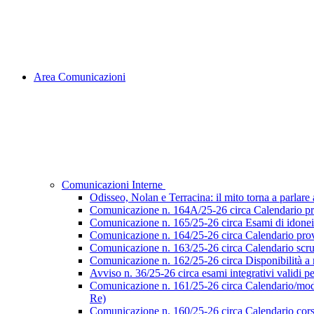
Area Comunicazioni
Comunicazioni Interne
Odisseo, Nolan e Terracina: il mito torna a parlare al
Comunicazione n. 164A/25-26 circa Calendario pr
Comunicazione n. 165/25-26 circa Esami di idoneità 
Comunicazione n. 164/25-26 circa Calendario prove
Comunicazione n. 163/25-26 circa Calendario scruti
Comunicazione n. 162/25-26 circa Disponibilità a ri
Avviso n. 36/25-26 circa esami integrativi validi p
Comunicazione n. 161/25-26 circa Calendario/modalità
Re)
Comunicazione n. 160/25-26 circa Calendario corsi d