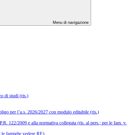
Menu di navigazione
 di studi (ris.)
ligo per l’a.s. 2026/2027 con modulo editabile (ris.)
R. 122/2009 e alla normativa collegata (ris. al pers.; per le fam. v.
r le famiglie vedere RE)