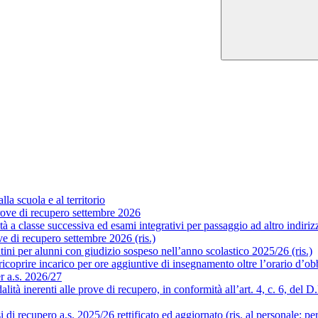
la scuola e al territorio
ove di recupero settembre 2026
a classe successiva ed esami integrativi per passaggio ad altro indirizzo
 di recupero settembre 2026 (ris.)
ni per alunni con giudizio sospeso nell’anno scolastico 2025/26 (ris.)
coprire incarico per ore aggiuntive di insegnamento oltre l’orario d’obb
er a.s. 2026/27
 inerenti alle prove di recupero, in conformità all’art. 4, c. 6, del D.P.
i recupero a.s. 2025/26 rettificato ed aggiornato (ris. al personale; pe