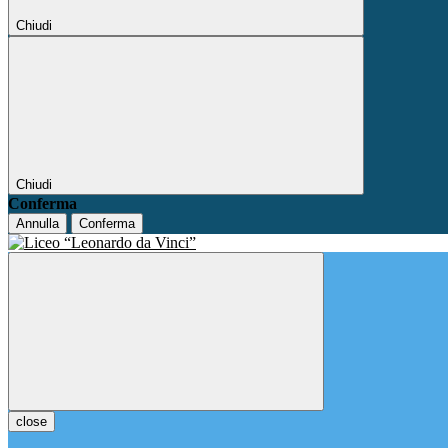
Chiudi
Chiudi
Conferma
Annulla
Conferma
close