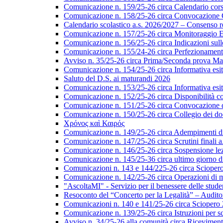
Comunicazione n. 159/25-26 circa Calendario corsi 
Comunicazione n. 158/25-26 circa Convocazione Col
Calendario scolastico a.s. 2026/2027 – Consenso re
Comunicazione n. 157/25-26 circa Monitoraggio EL
Comunicazione n. 156/25-26 circa Indicazioni sulle 
Comunicazione n. 155/24-26 circa Perfezionamento i
Avviso n. 35/25-26 circa Prima/Seconda prova Matu
Comunicazione n. 154/25-26 circa Informativa esiti s
Saluto del D.S. ai maturandi 2026
Comunicazione n. 153/25-26 circa Informativa esiti 
Comunicazione n. 152/25-26 circa Disponibilità cor
Comunicazione n. 151/25-26 circa Convocazione del 
Comunicazione n. 150/25-26 circa Collegio dei do
Χρόνος καὶ Καιρός
Comunicazione n. 149/25-26 circa Adempimenti di ca
Comunicazione n. 147/25-26 circa Scrutini finali a
Comunicazione n. 146/25-26 circa Sospensione lezio
Comunicazione n. 145/25-36 circa ultimo giorno di
Comunicazioni n. 143 e 144/225-26 circa Scioper
Comunicazione n. 142/25-26 circa Operazioni di 
"AscoltaMI" - Servizio per il benessere delle student
Resoconto del “Concerto per la Legalità” – Audit
Comunicazioni n. 140 e 141/25-26 circa Scioper
Comunicazione n. 139/25-26 circa Istruzioni per scr
Avviso n. 34/25-26 alla comunità circa Ricevimen