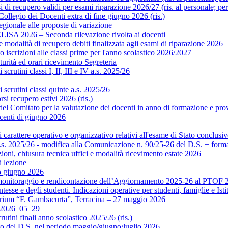
di recupero validi per esami riparazione 2026/27 (ris. al personale; pe
legio dei Docenti extra di fine giugno 2026 (ris.)
gionale alle proposte di variazione
ISA 2026 – Seconda rilevazione rivolta ai docenti
modalità di recupero debiti finalizzata agli esami di riparazione 2026
scrizioni alle classi prime per l'anno scolastico 2026/2027
rità ed orari ricevimento Segreteria
crutini classi I, II, III e IV a.s. 2025/26
scrutini classi quinte a.s. 2025/26
si recupero estivi 2026 (ris.)
Comitato per la valutazione dei docenti in anno di formazione e prova 
centi di giugno 2026
rattere operativo e organizzativo relativi all'esame di Stato conclusiv
.s. 2025/26 - modifica alla Comunicazione n. 90/25-26 del D.S. + format
ni, chiusura tecnica uffici e modalità ricevimento estate 2026
 lezione
o giugno 2026
monitoraggio e rendicontazione dell’Aggiornamento 2025-26 al PTOF 20
esse e degli studenti. Indicazioni operative per studenti, famiglie e Isti
orium “F. Gambacurta”, Terracina – 27 maggio 2026
o 2026_05_29
utini finali anno scolastico 2025/26 (ris.)
to del D.S. nel periodo maggio/giugno/luglio 2026