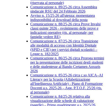
(riservata al personale)
Comunicazione n. 89/25-26 circa Assemblea
sindacale RSU del 24 Febbraio 2026
Avviso n. 15/25-26 all'utenza: momentanea
indisponibilità al download della posta
Comunicazione n. 88/25-26 circa Prove Invalsi
classi quinte 2026 - svolgimento delle prove e
indicazioni operative (ris. al personale; per
famiglie vedere RE)
Comunicazione n. 87/25-26 circa Transizione
alle modalità di accesso con Identità Digitale
(SPID e CIE) per i servizi digitali scolastici –
Legge n. 182/2025
Comunicazione n. 86/25-26 circa Proroga termini
per la presentazione delle iscrizioni degli studenti
e delle studentesse al Bando Certamen Anxuris
2026
Comunicazione n. 85/25-26 circa c.so AICA–AI
Literacy per la Scuola (Alfabetizzazione
all'Intelligenza Artificiale) - Piano di Formazione
Docenti a.s. 2025-26 – Agg. P.T.O.F. 25/26 (ris.
al personale)
Comunicazione n. 84/25-26 relativa alla
visualizzazione delle schede di valutazione
(pagelle) – Primo quadrimestre a.s. 2025/26