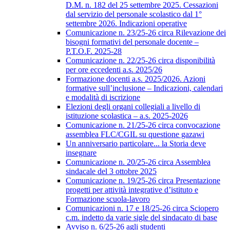
D.M. n. 182 del 25 settembre 2025. Cessazioni
dal servizio del personale scolastico dal 1°
settembre 2026. Indicazioni operative
Comunicazione n. 23/25-26 circa Rilevazione dei
bisogni formativi del personale docente –
P.T.O.F. 2025-28
Comunicazione n. 22/25-26 circa disponibilità
per ore eccedenti a.s. 2025/26
Formazione docenti a.s. 2025/2026. Azioni
formative sull’inclusione – Indicazioni, calendari
e modalità di iscrizione
Elezioni degli organi collegiali a livello di
istituzione scolastica – a.s. 2025-2026
Comunicazione n. 21/25-26 circa convocazione
assemblea FLC/CGIL su questione gazawi
Un anniversario particolare... la Storia deve
insegnare
Comunicazione n. 20/25-26 circa Assemblea
sindacale del 3 ottobre 2025
Comunicazione n. 19/25-26 circa Presentazione
progetti per attività integrative d’istituto e
Formazione scuola-lavoro
Comunicazioni n. 17 e 18/25-26 circa Sciopero
c.m. indetto da varie sigle del sindacato di base
Avviso n. 6/25-26 agli studenti