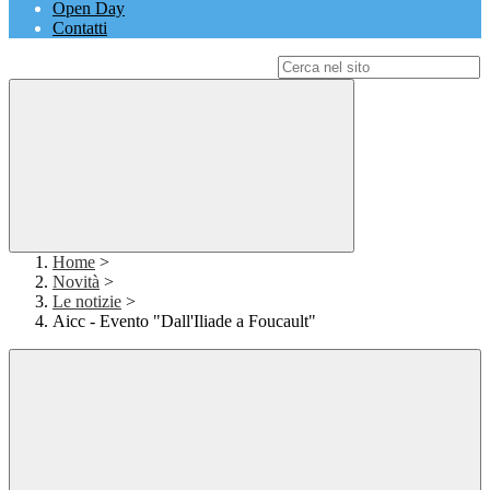
Open Day
Contatti
Campo di ricerca per le pagine del sito
Home
>
Novità
>
Le notizie
>
Aicc - Evento "Dall'Iliade a Foucault"