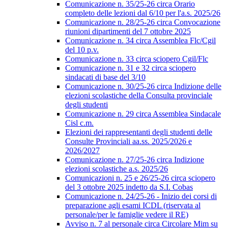
Comunicazione n. 35/25-26 circa Orario
completo delle lezioni dal 6/10 per l'a.s. 2025/26
Comunicazione n. 28/25-26 circa Convocazione
riunioni dipartimenti del 7 ottobre 2025
Comunicazione n. 34 circa Assemblea Flc/Cgil
del 10 p.v.
Comunicazione n. 33 circa sciopero Cgil/Flc
Comunicazione n. 31 e 32 circa sciopero
sindacati di base del 3/10
Comunicazione n. 30/25-26 circa Indizione delle
elezioni scolastiche della Consulta provinciale
degli studenti
Comunicazione n. 29 circa Assemblea Sindacale
Cisl c.m.
Elezioni dei rappresentanti degli studenti delle
Consulte Provinciali aa.ss. 2025/2026 e
2026/2027
Comunicazione n. 27/25-26 circa Indizione
elezioni scolastiche a.s. 2025/26
Comunicazioni n. 25 e 26/25-26 circa sciopero
del 3 ottobre 2025 indetto da S.I. Cobas
Comunicazione n. 24/25-26 - Inizio dei corsi di
preparazione agli esami ICDL (riservata al
personale/per le famiglie vedere il RE)
Avviso n. 7 al personale circa Circolare Mim su