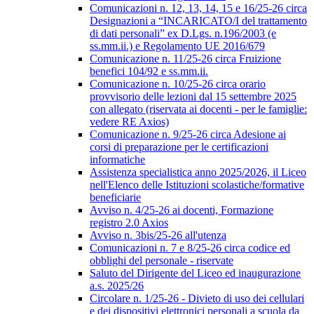
Comunicazioni n. 12, 13, 14, 15 e 16/25-26 circa
Designazioni a “INCARICATO/I del trattamento
di dati personali” ex D.Lgs. n.196/2003 (e
ss.mm.ii.) e Regolamento UE 2016/679
Comunicazione n. 11/25-26 circa Fruizione
benefici 104/92 e ss.mm.ii.
Comunicazione n. 10/25-26 circa orario
provvisorio delle lezioni dal 15 settembre 2025
con allegato (riservata ai docenti - per le famiglie:
vedere RE Axios)
Comunicazione n. 9/25-26 circa Adesione ai
corsi di preparazione per le certificazioni
informatiche
Assistenza specialistica anno 2025/2026, il Liceo
nell'Elenco delle Istituzioni scolastiche/formative
beneficiarie
Avviso n. 4/25-26 ai docenti, Formazione
registro 2.0 Axios
Avviso n. 3bis/25-26 all'utenza
Comunicazioni n. 7 e 8/25-26 circa codice ed
obblighi del personale - riservate
Saluto del Dirigente del Liceo ed inaugurazione
a.s. 2025/26
Circolare n. 1/25-26 - Divieto di uso dei cellulari
e dei dispositivi elettronici personali a scuola da