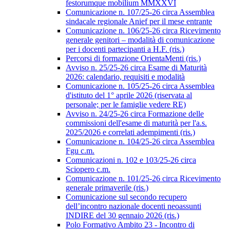
festorumque mobilium MMXXVI
Comunicazione n. 107/25-26 circa Assemblea
sindacale regionale Anief per il mese entrante
Comunicazione n. 106/25-26 circa Ricevimento
generale genitori – modalità di comunicazione
per i docenti partecipanti a H.F. (ris.)
Percorsi di formazione OrientaMenti (ris.)
Avviso n. 25/25-26 circa Esame di Maturità
2026: calendario, requisiti e modalità
Comunicazione n. 105/25-26 circa Assemblea
d'istituto del 1° aprile 2026 (riservata al
personale; per le famiglie vedere RE)
Avviso n. 24/25-26 circa Formazione delle
commissioni dell'esame di maturità per l'a.s.
2025/2026 e correlati adempimenti (ris.)
Comunicazione n. 104/25-26 circa Assemblea
Fgu c.m.
Comunicazioni n. 102 e 103/25-26 circa
Sciopero c.m.
Comunicazione n. 101/25-26 circa Ricevimento
generale primaverile (ris.)
Comunicazione sul secondo recupero
dell’incontro nazionale docenti neoassunti
INDIRE del 30 gennaio 2026 (ris.)
Polo Formativo Ambito 23 - Incontro di