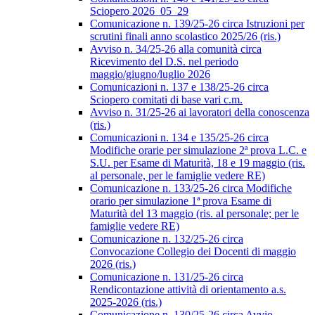
Sciopero 2026_05_29
Comunicazione n. 139/25-26 circa Istruzioni per
scrutini finali anno scolastico 2025/26 (ris.)
Avviso n. 34/25-26 alla comunità circa
Ricevimento del D.S. nel periodo
maggio/giugno/luglio 2026
Comunicazioni n. 137 e 138/25-26 circa
Sciopero comitati di base vari c.m.
Avviso n. 31/25-26 ai lavoratori della conoscenza
(ris.)
Comunicazioni n. 134 e 135/25-26 circa
Modifiche orarie per simulazione 2ª prova L.C. e
S.U. per Esame di Maturità, 18 e 19 maggio (ris.
al personale, per le famiglie vedere RE)
Comunicazione n. 133/25-26 circa Modifiche
orario per simulazione 1ª prova Esame di
Maturità del 13 maggio (ris. al personale; per le
famiglie vedere RE)
Comunicazione n. 132/25-26 circa
Convocazione Collegio dei Docenti di maggio
2026 (ris.)
Comunicazione n. 131/25-26 circa
Rendicontazione attività di orientamento a.s.
2025-2026 (ris.)
Comunicazione n. 130/25-26 circa Avvio