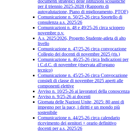
documenti strategici delle istituzioni scolastiche
per il triennio 2025-2028 (Rapporto di
autovalutazione, Piano di miglioramento, PTOF)
Comunicazione n. 50/25-26 circa Sportello di
consulenza a.s. 2025/26
Comunicazioni n. 48 e 49/25-26 circa sciopero
novembre p.v.
A.s. 2025/2026, Progetto Studente-atleta di alto
livello
Comunicazione n. 47/25-26 circa convocazione
Collegio dei docenti di novembre 2025 (ris.)
Comunicazione n. 46/25-26 circa Indicazioni per
i C.d.C. di novembre (riservata all'organo
tecnico)
Comunicazione n. 45/25-26 circa Convocazione
consigli di classe di novembre 2025 aperti alle
componenti elettive
Avviso n. 10/25-26 ai lavoratori della conoscenza
Avviso n. 9/25-26 ai docenti
Giornata delle Nazioni Unite, 2025: 80 anni di
impegno per la pace, i diritti e un mondo più
sostenibile
Comunicazione n. 44/25-26 circa calendario
ricevimento dei genitori + orario definitivo
docenti per a.s. 2025/26