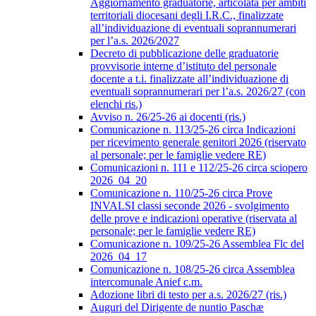
Aggiornamento graduatorie, articolata per ambiti
territoriali diocesani degli I.R.C., finalizzate
all’individuazione di eventuali soprannumerari
per l’a.s. 2026/2027
Decreto di pubblicazione delle graduatorie
provvisorie interne d’istituto del personale
docente a t.i. finalizzate all’individuazione di
eventuali soprannumerari per l’a.s. 2026/27 (con
elenchi ris.)
Avviso n. 26/25-26 ai docenti (ris.)
Comunicazione n. 113/25-26 circa Indicazioni
per ricevimento generale genitori 2026 (riservato
al personale; per le famiglie vedere RE)
Comunicazioni n. 111 e 112/25-26 circa sciopero
2026_04_20
Comunicazione n. 110/25-26 circa Prove
INVALSI classi seconde 2026 - svolgimento
delle prove e indicazioni operative (riservata al
personale; per le famiglie vedere RE)
Comunicazione n. 109/25-26 Assemblea Flc del
2026_04_17
Comunicazione n. 108/25-26 circa Assemblea
intercomunale Anief c.m.
Adozione libri di testo per a.s. 2026/27 (ris.)
Auguri del Dirigente de nuntio Paschæ