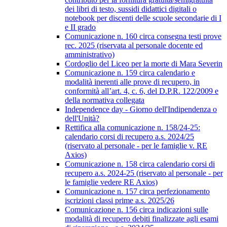
dei libri di testo, sussidi didattici digitali o
notebook per discenti delle scuole secondarie di I
e II grado
Comunicazione n. 160 circa consegna testi prove
rec. 2025 (riservata al personale docente ed
amministrativo)
Cordoglio del Liceo per la morte di Mara Severin
Comunicazione n. 159 circa calendario e
modalità inerenti alle prove di recupero, in
conformità all’art. 4, c. 6, del D.P.R. 122/2009 e
della normativa collegata
Independence day - Giorno dell'Indipendenza o
dell'Unità?
Rettifica alla comunicazione n. 158/24-25:
calendario corsi di recupero a.s. 2024/25
(riservato al personale - per le famiglie v. RE
Axios)
Comunicazione n. 158 circa calendario corsi di
recupero a.s. 2024-25 (riservato al personale - per
le famiglie vedere RE Axios)
Comunicazione n. 157 circa perfezionamento
iscrizioni classi prime a.s. 2025/26
Comunicazione n. 156 circa indicazioni sulle
modalità di recupero debiti finalizzate agli esami