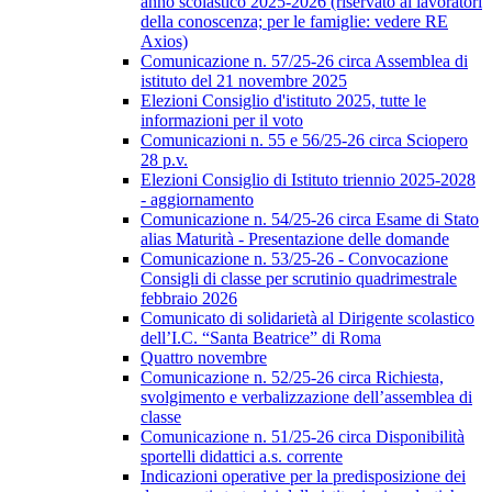
anno scolastico 2025-2026 (riservato ai lavoratori
della conoscenza; per le famiglie: vedere RE
Axios)
Comunicazione n. 57/25-26 circa Assemblea di
istituto del 21 novembre 2025
Elezioni Consiglio d'istituto 2025, tutte le
informazioni per il voto
Comunicazioni n. 55 e 56/25-26 circa Sciopero
28 p.v.
Elezioni Consiglio di Istituto triennio 2025-2028
- aggiornamento
Comunicazione n. 54/25-26 circa Esame di Stato
alias Maturità - Presentazione delle domande
Comunicazione n. 53/25-26 - Convocazione
Consigli di classe per scrutinio quadrimestrale
febbraio 2026
Comunicato di solidarietà al Dirigente scolastico
dell’I.C. “Santa Beatrice” di Roma
Quattro novembre
Comunicazione n. 52/25-26 circa Richiesta,
svolgimento e verbalizzazione dell’assemblea di
classe
Comunicazione n. 51/25-26 circa Disponibilità
sportelli didattici a.s. corrente
Indicazioni operative per la predisposizione dei