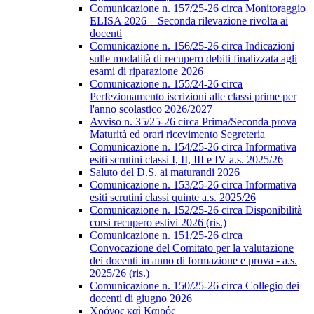
Comunicazione n. 157/25-26 circa Monitoraggio
ELISA 2026 – Seconda rilevazione rivolta ai
docenti
Comunicazione n. 156/25-26 circa Indicazioni
sulle modalità di recupero debiti finalizzata agli
esami di riparazione 2026
Comunicazione n. 155/24-26 circa
Perfezionamento iscrizioni alle classi prime per
l'anno scolastico 2026/2027
Avviso n. 35/25-26 circa Prima/Seconda prova
Maturità ed orari ricevimento Segreteria
Comunicazione n. 154/25-26 circa Informativa
esiti scrutini classi I, II, III e IV a.s. 2025/26
Saluto del D.S. ai maturandi 2026
Comunicazione n. 153/25-26 circa Informativa
esiti scrutini classi quinte a.s. 2025/26
Comunicazione n. 152/25-26 circa Disponibilità
corsi recupero estivi 2026 (ris.)
Comunicazione n. 151/25-26 circa
Convocazione del Comitato per la valutazione
dei docenti in anno di formazione e prova - a.s.
2025/26 (ris.)
Comunicazione n. 150/25-26 circa Collegio dei
docenti di giugno 2026
Χρόνος καὶ Καιρός