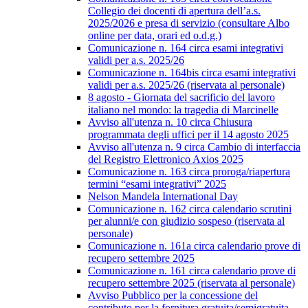
Collegio dei docenti di apertura dell’a.s.
2025/2026 e presa di servizio (consultare Albo
online per data, orari ed o.d.g.)
Comunicazione n. 164 circa esami integrativi
validi per a.s. 2025/26
Comunicazione n. 164bis circa esami integrativi
validi per a.s. 2025/26 (riservata al personale)
8 agosto - Giornata del sacrificio del lavoro
italiano nel mondo: la tragedia di Marcinelle
Avviso all'utenza n. 10 circa Chiusura
programmata degli uffici per il 14 agosto 2025
Avviso all'utenza n. 9 circa Cambio di interfaccia
del Registro Elettronico Axios 2025
Comunicazione n. 163 circa proroga/riapertura
termini “esami integrativi” 2025
Nelson Mandela International Day
Comunicazione n. 162 circa calendario scrutini
per alunni/e con giudizio sospeso (riservata al
personale)
Comunicazione n. 161a circa calendario prove di
recupero settembre 2025
Comunicazione n. 161 circa calendario prove di
recupero settembre 2025 (riservata al personale)
Avviso Pubblico per la concessione del
contributo per la fornitura gratuita/semigratuita