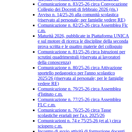
Comunicazione n. 83/25-26 circa Convocazione
Collegio dei Docenti di febbraio 2026 (ris.)
Avviso n. 14/25-26 alla comunità scolastica
(riservato al personale; per famiglie vedere RE)
Comunicazione n. 82/25-26 circa Assemblea Flc
c.m.
Maturità 2026, pubblicate in Piattaforma UNICA
e sul motore di ricerca le discipline della seconda
prova scritta e le quattro materie del colloquio
Comunicazione n. 81/25-26 circa Istruzioni per
scrutini quadrimestrali (riservata ai lavoratori
della conoscenza)
Comunicazione n. 80/25-26 circa Attivazione
sportello pedagogico per l'anno scolastico
2025/26 (riservata al personale; per le famiglie
vedere RE)
Comunicazione n. 79/25-26 circa Assemblea
d'Istituto c.m.
Comunicazione n. 77/25-26 circa Assemblea
FLC c.m.
Comunicazione n. 76/25-26 circa Tasse
scolastiche erariali per l'a.s. 2025/26
Comunicazioni n. 74 e 75/25-26 (et al.) circa
sciopero c.m.
Incontro di avvio attività di formazione docenti