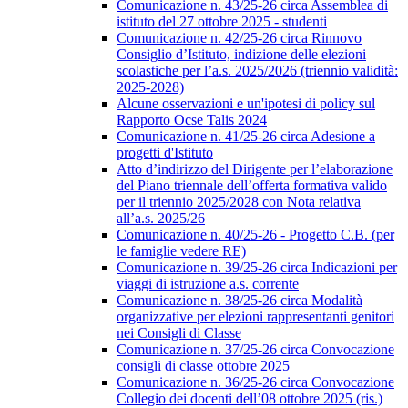
Comunicazione n. 43/25-26 circa Assemblea di
istituto del 27 ottobre 2025 - studenti
Comunicazione n. 42/25-26 circa Rinnovo
Consiglio d’Istituto, indizione delle elezioni
scolastiche per l’a.s. 2025/2026 (triennio validità:
2025-2028)
Alcune osservazioni e un'ipotesi di policy sul
Rapporto Ocse Talis 2024
Comunicazione n. 41/25-26 circa Adesione a
progetti d'Istituto
Atto d’indirizzo del Dirigente per l’elaborazione
del Piano triennale dell’offerta formativa valido
per il triennio 2025/2028 con Nota relativa
all’a.s. 2025/26
Comunicazione n. 40/25-26 - Progetto C.B. (per
le famiglie vedere RE)
Comunicazione n. 39/25-26 circa Indicazioni per
viaggi di istruzione a.s. corrente
Comunicazione n. 38/25-26 circa Modalità
organizzative per elezioni rappresentanti genitori
nei Consigli di Classe
Comunicazione n. 37/25-26 circa Convocazione
consigli di classe ottobre 2025
Comunicazione n. 36/25-26 circa Convocazione
Collegio dei docenti dell’08 ottobre 2025 (ris.)