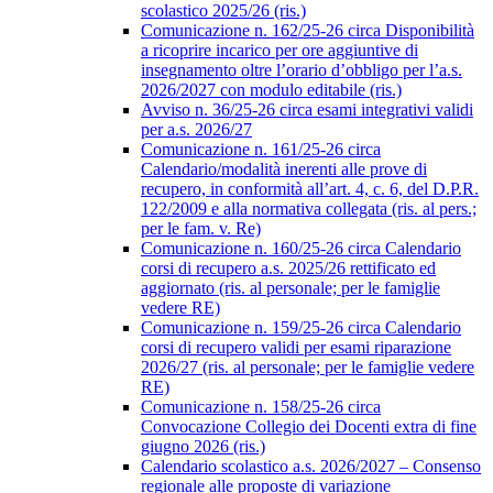
scolastico 2025/26 (ris.)
Comunicazione n. 162/25-26 circa Disponibilità
a ricoprire incarico per ore aggiuntive di
insegnamento oltre l’orario d’obbligo per l’a.s.
2026/2027 con modulo editabile (ris.)
Avviso n. 36/25-26 circa esami integrativi validi
per a.s. 2026/27
Comunicazione n. 161/25-26 circa
Calendario/modalità inerenti alle prove di
recupero, in conformità all’art. 4, c. 6, del D.P.R.
122/2009 e alla normativa collegata (ris. al pers.;
per le fam. v. Re)
Comunicazione n. 160/25-26 circa Calendario
corsi di recupero a.s. 2025/26 rettificato ed
aggiornato (ris. al personale; per le famiglie
vedere RE)
Comunicazione n. 159/25-26 circa Calendario
corsi di recupero validi per esami riparazione
2026/27 (ris. al personale; per le famiglie vedere
RE)
Comunicazione n. 158/25-26 circa
Convocazione Collegio dei Docenti extra di fine
giugno 2026 (ris.)
Calendario scolastico a.s. 2026/2027 – Consenso
regionale alle proposte di variazione