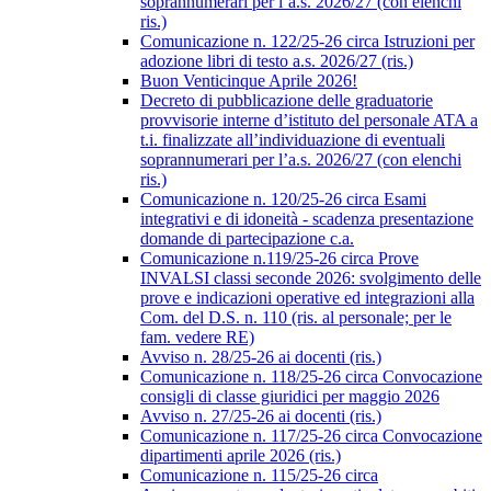
soprannumerari per l’a.s. 2026/27 (con elenchi
ris.)
Comunicazione n. 122/25-26 circa Istruzioni per
adozione libri di testo a.s. 2026/27 (ris.)
Buon Venticinque Aprile 2026!
Decreto di pubblicazione delle graduatorie
provvisorie interne d’istituto del personale ATA a
t.i. finalizzate all’individuazione di eventuali
soprannumerari per l’a.s. 2026/27 (con elenchi
ris.)
Comunicazione n. 120/25-26 circa Esami
integrativi e di idoneità - scadenza presentazione
domande di partecipazione c.a.
Comunicazione n.119/25-26 circa Prove
INVALSI classi seconde 2026: svolgimento delle
prove e indicazioni operative ed integrazioni alla
Com. del D.S. n. 110 (ris. al personale; per le
fam. vedere RE)
Avviso n. 28/25-26 ai docenti (ris.)
Comunicazione n. 118/25-26 circa Convocazione
consigli di classe giuridici per maggio 2026
Avviso n. 27/25-26 ai docenti (ris.)
Comunicazione n. 117/25-26 circa Convocazione
dipartimenti aprile 2026 (ris.)
Comunicazione n. 115/25-26 circa