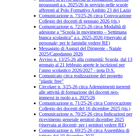
neoassunti a.s. 2025/26 in servizio nelle scuole
afferenti al Polo Formativo Ambito 23 del Lazio
Comunicazione n. 73/25-26 circa Convocazione
Collegio dei docenti di gennaio 2026 (ris.)
Comunicazione n. 72/25-26 circa Modalità di
adesione a “Scuola in movimento – Settimana
bianca scolastica” a.s. 2025-2026 (riservato al
personale; per le famiglie vedere RE)
Messaggio di Auguri del Dirigente - Natale
2025/Capodanno 2026
Avviso n. 13/25-26 alla comunità: Scuola, dal 13
gennaio al 21 febbraio aperte le iscrizioni per
l’anno scolastico 2026/2027 - nota D.S.
Comunicato circa realizzazione del progetto
"plastic free"
Circolare n. 3/25-26 circa Adempimenti inerenti
alle attività di formazione dei docenti neo-
immessi in ruolo a.s. 2025/26
Comunicazione n. 71/25-26 circa Convocazione
Collegio dei docenti del 16 dicembre 2025 (ris.)
Comunicazione n. 70/25-26 circa Indicazioni per
ricevimento generale genitori dicembre 2025
(riservata ai docenti; per i genitori vedere RE)
Comunicazione n. 69/25-26 circa Assemblea di
istituto del 19 dicembre 2025