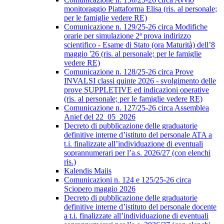
monitoraggio Piattaforma Elisa (ris. al personale;
per le famiglie vedere RE)
Comunicazione n. 129/25-26 circa Modifiche
orarie per simulazione 2ª prova indirizzo
scientifico - Esame di Stato (ora Maturità) dell’8
maggio '26 (ris. al personale; per le famiglie
vedere RE)
Comunicazione n. 128/25-26 circa Prove
INVALSI classi quinte 2026 - svolgimento delle
prove SUPPLETIVE ed indicazioni operative
(ris. al personale; per le famiglie vedere RE)
Comunicazione n. 127/25-26 circa Assemblea
Anief del 22_05_2026
Decreto di pubblicazione delle graduatorie
definitive interne d’istituto del personale ATA a
t.i. finalizzate all’individuazione di eventuali
soprannumerari per l’a.s. 2026/27 (con elenchi
ris.)
Kalendis Maiis
Comunicazioni n. 124 e 125/25-26 circa
Sciopero maggio 2026
Decreto di pubblicazione delle graduatorie
definitive interne d’istituto del personale docente
a t.i. finalizzate all’individuazione di eventuali