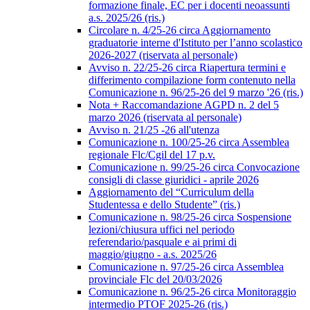
formazione finale, EC per i docenti neoassunti
a.s. 2025/26 (ris.)
Circolare n. 4/25-26 circa Aggiornamento
graduatorie interne d'Istituto per l’anno scolastico
2026-2027 (riservata al personale)
Avviso n. 22/25-26 circa Riapertura termini e
differimento compilazione form contenuto nella
Comunicazione n. 96/25-26 del 9 marzo '26 (ris.)
Nota + Raccomandazione AGPD n. 2 del 5
marzo 2026 (riservata al personale)
Avviso n. 21/25 -26 all'utenza
Comunicazione n. 100/25-26 circa Assemblea
regionale Flc/Cgil del 17 p.v.
Comunicazione n. 99/25-26 circa Convocazione
consigli di classe giuridici - aprile 2026
Aggiornamento del “Curriculum della
Studentessa e dello Studente” (ris.)
Comunicazione n. 98/25-26 circa Sospensione
lezioni/chiusura uffici nel periodo
referendario/pasquale e ai primi di
maggio/giugno - a.s. 2025/26
Comunicazione n. 97/25-26 circa Assemblea
provinciale Flc del 20/03/2026
Comunicazione n. 96/25-26 circa Monitoraggio
intermedio PTOF 2025-26 (ris.)