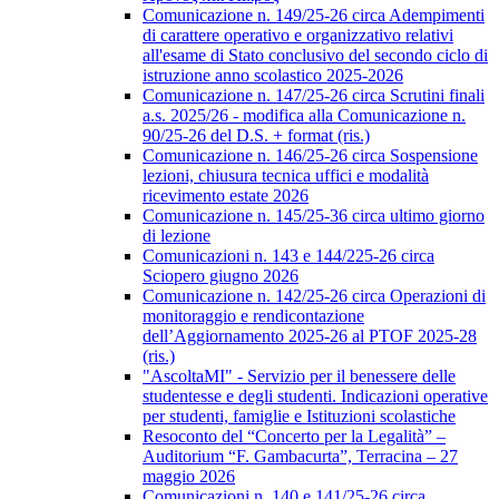
Comunicazione n. 149/25-26 circa Adempimenti
di carattere operativo e organizzativo relativi
all'esame di Stato conclusivo del secondo ciclo di
istruzione anno scolastico 2025-2026
Comunicazione n. 147/25-26 circa Scrutini finali
a.s. 2025/26 - modifica alla Comunicazione n.
90/25-26 del D.S. + format (ris.)
Comunicazione n. 146/25-26 circa Sospensione
lezioni, chiusura tecnica uffici e modalità
ricevimento estate 2026
Comunicazione n. 145/25-36 circa ultimo giorno
di lezione
Comunicazioni n. 143 e 144/225-26 circa
Sciopero giugno 2026
Comunicazione n. 142/25-26 circa Operazioni di
monitoraggio e rendicontazione
dell’Aggiornamento 2025-26 al PTOF 2025-28
(ris.)
"AscoltaMI" - Servizio per il benessere delle
studentesse e degli studenti. Indicazioni operative
per studenti, famiglie e Istituzioni scolastiche
Resoconto del “Concerto per la Legalità” –
Auditorium “F. Gambacurta”, Terracina – 27
maggio 2026
Comunicazioni n. 140 e 141/25-26 circa