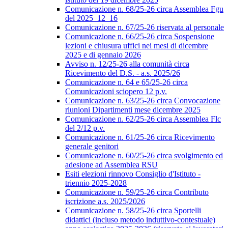
Comunicazione n. 68/25-26 circa Assemblea Fgu
del 2025_12_16
Comunicazione n. 67/25-26 riservata al personale
Comunicazione n. 66/25-26 circa Sospensione
lezioni e chiusura uffici nei mesi di dicembre
2025 e di gennaio 2026
Avviso n. 12/25-26 alla comunità circa
Ricevimento del D.S. - a.s. 2025/26
Comunicazione n. 64 e 65/25-26 circa
Comunicazioni sciopero 12 p.v.
Comunicazione n. 63/25-26 circa Convocazione
riunioni Dipartimenti mese dicembre 2025
Comunicazione n. 62/25-26 circa Assemblea Flc
del 2/12 p.v.
Comunicazione n. 61/25-26 circa Ricevimento
generale genitori
Comunicazione n. 60/25-26 circa svolgimento ed
adesione ad Assemblea RSU
Esiti elezioni rinnovo Consiglio d'Istituto -
triennio 2025-2028
Comunicazione n. 59/25-26 circa Contributo
iscrizione a.s. 2025/2026
Comunicazione n. 58/25-26 circa Sportelli
didattici (incluso metodo induttivo-contestuale)