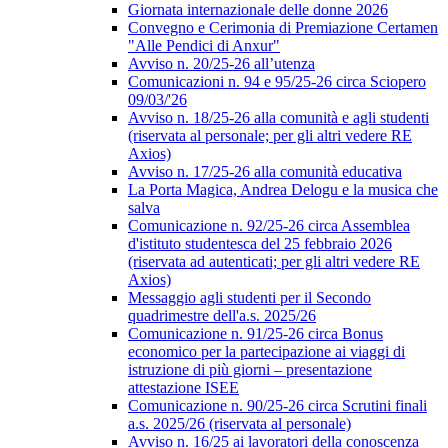
Giornata internazionale delle donne 2026
Convegno e Cerimonia di Premiazione Certamen
"Alle Pendici di Anxur"
Avviso n. 20/25-26 all’utenza
Comunicazioni n. 94 e 95/25-26 circa Sciopero
09/03/'26
Avviso n. 18/25-26 alla comunità e agli studenti
(riservata al personale; per gli altri vedere RE
Axios)
Avviso n. 17/25-26 alla comunità educativa
La Porta Magica, Andrea Delogu e la musica che
salva
Comunicazione n. 92/25-26 circa Assemblea
d'istituto studentesca del 25 febbraio 2026
(riservata ad autenticati; per gli altri vedere RE
Axios)
Messaggio agli studenti per il Secondo
quadrimestre dell'a.s. 2025/26
Comunicazione n. 91/25-26 circa Bonus
economico per la partecipazione ai viaggi di
istruzione di più giorni – presentazione
attestazione ISEE
Comunicazione n. 90/25-26 circa Scrutini finali
a.s. 2025/26 (riservata al personale)
Avviso n. 16/25 ai lavoratori della conoscenza