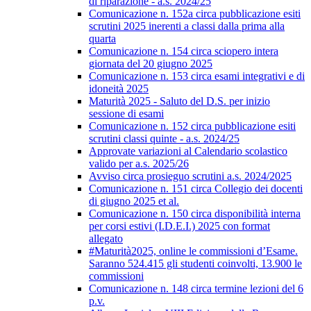
di riparazione - a.s. 2024/25
Comunicazione n. 152a circa pubblicazione esiti
scrutini 2025 inerenti a classi dalla prima alla
quarta
Comunicazione n. 154 circa sciopero intera
giornata del 20 giugno 2025
Comunicazione n. 153 circa esami integrativi e di
idoneità 2025
Maturità 2025 - Saluto del D.S. per inizio
sessione di esami
Comunicazione n. 152 circa pubblicazione esiti
scrutini classi quinte - a.s. 2024/25
Approvate variazioni al Calendario scolastico
valido per a.s. 2025/26
Avviso circa prosieguo scrutini a.s. 2024/2025
Comunicazione n. 151 circa Collegio dei docenti
di giugno 2025 et al.
Comunicazione n. 150 circa disponibilità interna
per corsi estivi (I.D.E.I.) 2025 con format
allegato
#Maturità2025, online le commissioni d’Esame.
Saranno 524.415 gli studenti coinvolti, 13.900 le
commissioni
Comunicazione n. 148 circa termine lezioni del 6
p.v.