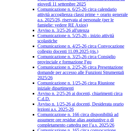
giovedì 11 settembre 2025
Comunicazione n. 6/25-26 circa calendario
attività accoglienza classi prime + orario generale
a.s. 2025/26, riservata al personale (per le
famiglie: vedere RE Axios)
Avviso n. 3/25-26 all'utenza
Comunicazione n. 5/25-26 - inizio attività
scolastiche
Comunicazione n. 4/25-26 circa Convocazione
collegio docenti 11.09.2025 (ris.)
Comunicazione n. 3/25-26 circa Consiglio
provinciale e formazione Fgu
Comunicazione n. 2/25-26 circa Presentazione
domande per accesso alle Funzioni Strumentali
2025/26
Comunicazione n. 1/25-26 circa Riunione
iniziale dipartimenti
Avviso n. 2/25-26 ai docenti, chiarimenti circa
C.d.D.
Avviso n. 1/25-26 ai docenti, Desiderata orario
lezioni a.s. 2025-26
Comunicazione n. 166 circa disponibilità ad
assumere ore residue alias aggiuntive o di
completamento cattedra per l’a.s. 2025/26
Comunicazione n. 165 circa convocazione