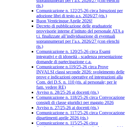
soprannumerari per l’a.s. 2026/27 (con elenchi
ris.)
Comunicazione n. 122/25-26 circa Istruzioni per
adozione libri di testo a.s. 2026/27 (ris.)
Buon Venticinque Aprile 2026!
Decreto di pubblicazione delle graduatorie
provvisorie interne d’istituto del personale ATA a
t.i. finalizzate all’individuazione di eventuali
soprannumerari per l’a.s. 2026/27 (con elenchi
ris.)
Comunicazione n. 120/25-26 circa Esami
integrativi e di idoneità - scadenza presentazione
domande di partecipazione c.a.
Comunicazione n.119/25-26 circa Prove
INVALSI classi seconde 2026: svolgimento delle
prove e indicazioni operative ed integrazioni alla
Com. del D.S. n. 110 (ris. al personale; per le
fam. vedere RE)
Avviso n. 28/25-26 ai docenti (ris.)
Comunicazione n. 118/25-26 circa Convocazione
consigli di classe giuridici per maggio 2026
Avviso n. 27/25-26 ai docenti (ris.)
Comunicazione n. 117/25-26 circa Convocazione
dipartimenti aprile 2026 (ris.)
Comunicazione n. 115/25-26 circa