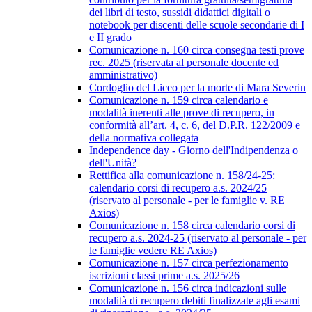
dei libri di testo, sussidi didattici digitali o
notebook per discenti delle scuole secondarie di I
e II grado
Comunicazione n. 160 circa consegna testi prove
rec. 2025 (riservata al personale docente ed
amministrativo)
Cordoglio del Liceo per la morte di Mara Severin
Comunicazione n. 159 circa calendario e
modalità inerenti alle prove di recupero, in
conformità all’art. 4, c. 6, del D.P.R. 122/2009 e
della normativa collegata
Independence day - Giorno dell'Indipendenza o
dell'Unità?
Rettifica alla comunicazione n. 158/24-25:
calendario corsi di recupero a.s. 2024/25
(riservato al personale - per le famiglie v. RE
Axios)
Comunicazione n. 158 circa calendario corsi di
recupero a.s. 2024-25 (riservato al personale - per
le famiglie vedere RE Axios)
Comunicazione n. 157 circa perfezionamento
iscrizioni classi prime a.s. 2025/26
Comunicazione n. 156 circa indicazioni sulle
modalità di recupero debiti finalizzate agli esami