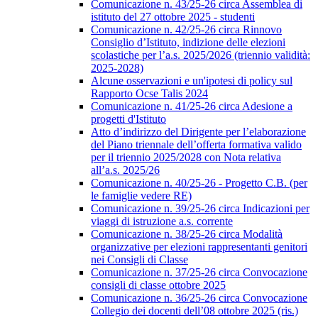
Comunicazione n. 43/25-26 circa Assemblea di
istituto del 27 ottobre 2025 - studenti
Comunicazione n. 42/25-26 circa Rinnovo
Consiglio d’Istituto, indizione delle elezioni
scolastiche per l’a.s. 2025/2026 (triennio validità:
2025-2028)
Alcune osservazioni e un'ipotesi di policy sul
Rapporto Ocse Talis 2024
Comunicazione n. 41/25-26 circa Adesione a
progetti d'Istituto
Atto d’indirizzo del Dirigente per l’elaborazione
del Piano triennale dell’offerta formativa valido
per il triennio 2025/2028 con Nota relativa
all’a.s. 2025/26
Comunicazione n. 40/25-26 - Progetto C.B. (per
le famiglie vedere RE)
Comunicazione n. 39/25-26 circa Indicazioni per
viaggi di istruzione a.s. corrente
Comunicazione n. 38/25-26 circa Modalità
organizzative per elezioni rappresentanti genitori
nei Consigli di Classe
Comunicazione n. 37/25-26 circa Convocazione
consigli di classe ottobre 2025
Comunicazione n. 36/25-26 circa Convocazione
Collegio dei docenti dell’08 ottobre 2025 (ris.)