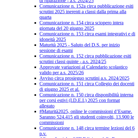
di riparazione - a.s. 2024/25
Comunicazione n. 152a circa pubblicazione esiti
scrutini 2025 inerenti a classi dalla prima alla
quarta
Comunicazione n. 154 circa sciopero intera
giornata del 20 giugno 2025
Comunicazione n. 153 circa esami integrativi e di
idoneità 2025
Maturità 2025 - Saluto del D.S. per inizio
sessione di esami
Comunicazione n. 152 circa pubblicazione esiti
scrutini classi quinte - a.s. 2024/25
Approvate variazioni al Calendario scolastico
valido per a.s. 2025/26
Avviso circa prosieguo scrutini a.s. 2024/2025
Comunicazione n. 151 circa Collegio dei docenti
di giugno 2025 et al.
Comunicazione n. 150 circa disponibilità interna
per corsi estivi (I.D.E.I.) 2025 con format
allegato
#Maturità2025, online le commissioni d’Esame.
Saranno 524.415 gli studenti coinvolti, 13.900 le
commissioni
Comunicazione n. 148 circa termine lezioni del 6
p.v.