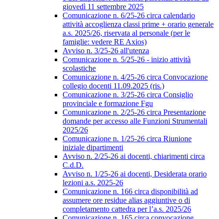
giovedì 11 settembre 2025
Comunicazione n. 6/25-26 circa calendario
attività accoglienza classi prime + orario generale
a.s. 2025/26, riservata al personale (per le
famiglie: vedere RE Axios)
Avviso n. 3/25-26 all'utenza
Comunicazione n. 5/25-26 - inizio attività
scolastiche
Comunicazione n. 4/25-26 circa Convocazione
collegio docenti 11.09.2025 (ris.)
Comunicazione n. 3/25-26 circa Consiglio
provinciale e formazione Fgu
Comunicazione n. 2/25-26 circa Presentazione
domande per accesso alle Funzioni Strumentali
2025/26
Comunicazione n. 1/25-26 circa Riunione
iniziale dipartimenti
Avviso n. 2/25-26 ai docenti, chiarimenti circa
C.d.D.
Avviso n. 1/25-26 ai docenti, Desiderata orario
lezioni a.s. 2025-26
Comunicazione n. 166 circa disponibilità ad
assumere ore residue alias aggiuntive o di
completamento cattedra per l’a.s. 2025/26
Comunicazione n. 165 circa convocazione