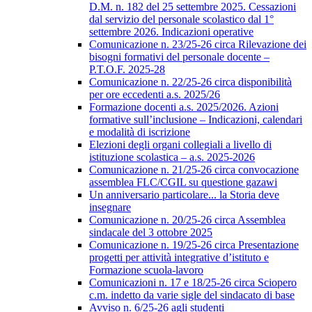
D.M. n. 182 del 25 settembre 2025. Cessazioni
dal servizio del personale scolastico dal 1°
settembre 2026. Indicazioni operative
Comunicazione n. 23/25-26 circa Rilevazione dei
bisogni formativi del personale docente –
P.T.O.F. 2025-28
Comunicazione n. 22/25-26 circa disponibilità
per ore eccedenti a.s. 2025/26
Formazione docenti a.s. 2025/2026. Azioni
formative sull’inclusione – Indicazioni, calendari
e modalità di iscrizione
Elezioni degli organi collegiali a livello di
istituzione scolastica – a.s. 2025-2026
Comunicazione n. 21/25-26 circa convocazione
assemblea FLC/CGIL su questione gazawi
Un anniversario particolare... la Storia deve
insegnare
Comunicazione n. 20/25-26 circa Assemblea
sindacale del 3 ottobre 2025
Comunicazione n. 19/25-26 circa Presentazione
progetti per attività integrative d’istituto e
Formazione scuola-lavoro
Comunicazioni n. 17 e 18/25-26 circa Sciopero
c.m. indetto da varie sigle del sindacato di base
Avviso n. 6/25-26 agli studenti