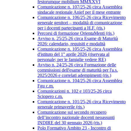
festorumque mobilium MMXXVI
Comunicazione n. 107/25-26 circa Assemblea
sindacale regionale Anief per il mese entrante
Comunicazione n. 106/25-26 circa Ricevimento
generale genitori – modalità di comunicazione
per i docenti partecipanti a H.F. (ris.)
Percorsi di formazione OrientaMenti (ris.)
Avviso n. 25/25-26 circa Esame di Maturità
2026: calendario, requisiti e modalità
Comunicazione n. 105/25-26 circa Assemblea
d'istituto del 1° aprile 2026 (riservata al
personale; per le famiglie vedere RE)
Avviso n. 24/25-26 circa Formazione delle
commissioni dell'esame di maturità per l'a.s.
2025/2026 e correlati adempimenti (ris.)
Comunicazione n. 104/25-26 circa Assemblea
Fgu c.m.
Comunicazioni n. 102 e 103/25-26 circa
Sciopero c.m.
Comunicazione n. 101/25-26 circa Ricevimento
generale primaverile (ris.)
Comunicazione sul secondo recupero
dell’incontro nazionale docenti neoassunti
INDIRE del 30 gennaio 2026 (ris.)
Polo Formativo Ambito 23 - Incontro di