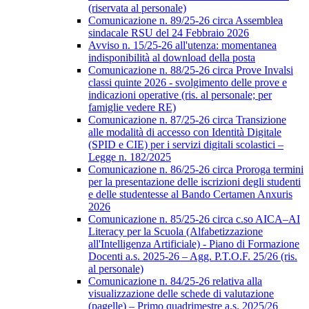
(riservata al personale)
Comunicazione n. 89/25-26 circa Assemblea
sindacale RSU del 24 Febbraio 2026
Avviso n. 15/25-26 all'utenza: momentanea
indisponibilità al download della posta
Comunicazione n. 88/25-26 circa Prove Invalsi
classi quinte 2026 - svolgimento delle prove e
indicazioni operative (ris. al personale; per
famiglie vedere RE)
Comunicazione n. 87/25-26 circa Transizione
alle modalità di accesso con Identità Digitale
(SPID e CIE) per i servizi digitali scolastici –
Legge n. 182/2025
Comunicazione n. 86/25-26 circa Proroga termini
per la presentazione delle iscrizioni degli studenti
e delle studentesse al Bando Certamen Anxuris
2026
Comunicazione n. 85/25-26 circa c.so AICA–AI
Literacy per la Scuola (Alfabetizzazione
all'Intelligenza Artificiale) - Piano di Formazione
Docenti a.s. 2025-26 – Agg. P.T.O.F. 25/26 (ris.
al personale)
Comunicazione n. 84/25-26 relativa alla
visualizzazione delle schede di valutazione
(pagelle) – Primo quadrimestre a.s. 2025/26