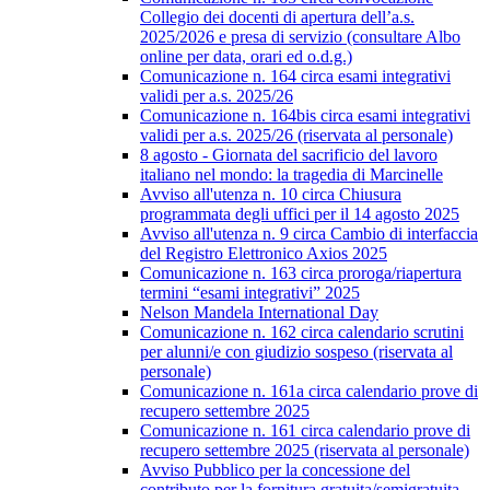
Collegio dei docenti di apertura dell’a.s.
2025/2026 e presa di servizio (consultare Albo
online per data, orari ed o.d.g.)
Comunicazione n. 164 circa esami integrativi
validi per a.s. 2025/26
Comunicazione n. 164bis circa esami integrativi
validi per a.s. 2025/26 (riservata al personale)
8 agosto - Giornata del sacrificio del lavoro
italiano nel mondo: la tragedia di Marcinelle
Avviso all'utenza n. 10 circa Chiusura
programmata degli uffici per il 14 agosto 2025
Avviso all'utenza n. 9 circa Cambio di interfaccia
del Registro Elettronico Axios 2025
Comunicazione n. 163 circa proroga/riapertura
termini “esami integrativi” 2025
Nelson Mandela International Day
Comunicazione n. 162 circa calendario scrutini
per alunni/e con giudizio sospeso (riservata al
personale)
Comunicazione n. 161a circa calendario prove di
recupero settembre 2025
Comunicazione n. 161 circa calendario prove di
recupero settembre 2025 (riservata al personale)
Avviso Pubblico per la concessione del
contributo per la fornitura gratuita/semigratuita