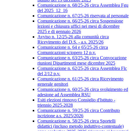
Comunicazione n. 68/25-26 circa Assemblea Fgu
del 2025_12_16
Comunicazione n. 67/25-26 riservata al personale
Comunicazione n. 66/25-26 circa Sospensione
lezioni e chiusura uffici nei mesi di dicembre
2025 e di gennaio 2026
Avviso n. 12/25-26 alla comunità circa
Ricevimento del D.S. - a.s. 2025/26
Comunicazione n. 64 e 65/25-26 circa
Comunicazioni sciopero 12 p.v.
Comunicazione n. 63/25-26 circa Convocazione
riunioni Dipartimenti mese dicembre 2025
Comunicazione n. 62/25-26 circa Assemblea Flc
del 2/12 p.v.
Comunicazione n. 61/25-26 circa Ricevimento
generale genitori
Comunicazione n. 60/25-26 circa svolgimento ed
adesione ad Assemblea RSU
Esiti elezioni rinnovo Consiglio d'Istituto -
triennio 2025-2028
Comunicazione n. 59/25-26 circa Contributo
iscrizione a.s. 2025/2026
Comunicazione n. 58/25-26 circa Sportelli
didattici (incluso metodo induttivo-contestuale)