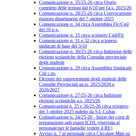
Comunicazione n. 35/25-26 circa Orario
completo delle lezioni dal 6/10 per l'a.s. 2025/26
Comunicazione n. 28/25-26 circa Convocazione
riunioni dipartimenti del 7 ottobre 2025
Comunicazione n. 34 circa Assemblea Flc/Cgil
del 10 p.v.
Comunicazione n. 33 circa sciopero Cgil/Flc
Comunicazione n. 31 e 32 circa sciopero
sindacati di base del 3/10
Comunicazione n. 30/25-26 circa Indizione delle
elezioni scolastiche della Consulta provinciale
degli studenti
Comunicazione n. 29 circa Assemblea Sindacale
Cisl c.m.
Elezioni dei rappresentanti degli studenti delle
Consulte Provinciali aa.ss. 2025/2026 e
2026/2027
Comunicazione n. 27/25-26 circa Indizione
elezioni scolastiche a.s. 2025/26
Comunicazioni n. 25 e 26/25-26 circa sciopero
del 3 ottobre 2025 indetto da S.I. Cobas
Comunicazione n. 24/25-26 - Inizio dei corsi di
preparazione agli esami ICDL (riservata al
personale/per le famiglie vedere il RE)
Avviso n. 7 al personale circa Circolare Mim su