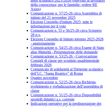
anno scolastico 2025-2026 (riservato ai lavoratori
della conoscenza; per le famiglie: vedere RE
Axios)
Comunicazione n. 57/25-26 circa Assemblea di
istituto del 21 novembre 2025
Elezioni Consiglio d'istituto 2025, tutte le
informazioni per il voto
Comunicazioni n. 55 e 56/25-26 circa Sciopero
28 p.v.
Elezioni Consiglio di Istituto triennio 2025-2028
- aggiornamento
Comunicazione n. 54/25-26 circa Esame di Stato
alias Maturità - Presentazione delle domande
Comunicazione n. 53/25-26 - Convocazione
Consigli di classe per scrutinio quadrimestrale
febbraio 2026
Comunicato di solidarietà al Dirigente scolastico
dell’I.C. “Santa Beatrice” di Roma
Quattro novembre
Comunicazione n. 52/25-26 circa Richiesta,
svolgimento e verbalizzazione dell’assemblea di
classe
Comunicazione n. 51/25-26 circa Disponibilità
sportelli didattici a.s. corrente
Indicazioni operative per la predisposizione dei