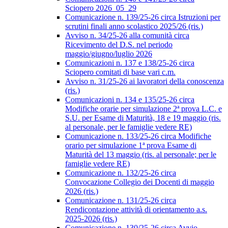
Sciopero 2026_05_29
Comunicazione n. 139/25-26 circa Istruzioni per
scrutini finali anno scolastico 2025/26 (ris.)
Avviso n. 34/25-26 alla comunità circa
Ricevimento del D.S. nel periodo
maggio/giugno/luglio 2026
Comunicazioni n. 137 e 138/25-26 circa
Sciopero comitati di base vari c.m.
Avviso n. 31/25-26 ai lavoratori della conoscenza
(ris.)
Comunicazioni n. 134 e 135/25-26 circa
Modifiche orarie per simulazione 2ª prova L.C. e
S.U. per Esame di Maturità, 18 e 19 maggio (ris.
al personale, per le famiglie vedere RE)
Comunicazione n. 133/25-26 circa Modifiche
orario per simulazione 1ª prova Esame di
Maturità del 13 maggio (ris. al personale; per le
famiglie vedere RE)
Comunicazione n. 132/25-26 circa
Convocazione Collegio dei Docenti di maggio
2026 (ris.)
Comunicazione n. 131/25-26 circa
Rendicontazione attività di orientamento a.s.
2025-2026 (ris.)
Comunicazione n. 130/25-26 circa Avvio