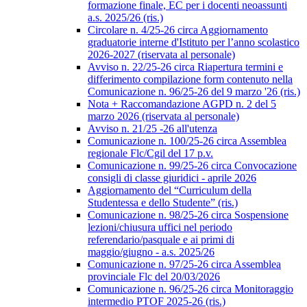
formazione finale, EC per i docenti neoassunti
a.s. 2025/26 (ris.)
Circolare n. 4/25-26 circa Aggiornamento
graduatorie interne d'Istituto per l’anno scolastico
2026-2027 (riservata al personale)
Avviso n. 22/25-26 circa Riapertura termini e
differimento compilazione form contenuto nella
Comunicazione n. 96/25-26 del 9 marzo '26 (ris.)
Nota + Raccomandazione AGPD n. 2 del 5
marzo 2026 (riservata al personale)
Avviso n. 21/25 -26 all'utenza
Comunicazione n. 100/25-26 circa Assemblea
regionale Flc/Cgil del 17 p.v.
Comunicazione n. 99/25-26 circa Convocazione
consigli di classe giuridici - aprile 2026
Aggiornamento del “Curriculum della
Studentessa e dello Studente” (ris.)
Comunicazione n. 98/25-26 circa Sospensione
lezioni/chiusura uffici nel periodo
referendario/pasquale e ai primi di
maggio/giugno - a.s. 2025/26
Comunicazione n. 97/25-26 circa Assemblea
provinciale Flc del 20/03/2026
Comunicazione n. 96/25-26 circa Monitoraggio
intermedio PTOF 2025-26 (ris.)