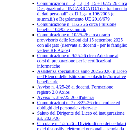
Comunicazioni n. 12, 13, 14, 15 e 16/25-26 circa
Designazioni a “INCARICATO/I del trattamento
di dati personali” ex D.Lgs. n.196/2003 (e
ss.mm.ii.) e Regolamento UE 2016/679
Comunicazione n. 11/25-26 circa Fruizione
benefici 104/92 e ss.mm.ii.
Comunicazione n. 10/25-26 circa orario
provvisorio delle lezioni dal 15 settembre 2025
con allegato (riservata ai docenti - per le famiglie:
vedere RE Axios)
Comunicazione n. 9/25-26 circa Adesione ai
corsi di preparazione per le certificazioni
informatiche
Assistenza specialistica anno 2025/2026, il Liceo
nell'Elenco delle Istituzioni scolastiche/formative
beneficiarie
Avviso n. 4/25-26 ai docenti, Formazione
registro 2.0 Axios
Avviso n. 3bis/25-26 all'utenza
Comunicazioni n. 7 e 8/25-26 circa codice ed
obblighi del personale - riservate
Saluto del Dirigente del Liceo ed inaugurazione
a.s. 2025/26
Circolare n. 1/25-26 - Divieto di uso dei cellulari
e dei dispositivi elettronici personali a scuola da