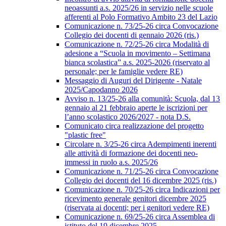
neoassunti a.s. 2025/26 in servizio nelle scuole
afferenti al Polo Formativo Ambito 23 del Lazio
Comunicazione n. 73/25-26 circa Convocazione
Collegio dei docenti di gennaio 2026 (ris.)
Comunicazione n. 72/25-26 circa Modalità di
adesione a “Scuola in movimento – Settimana
bianca scolastica” a.s. 2025-2026 (riservato al
personale; per le famiglie vedere RE)
Messaggio di Auguri del Dirigente - Natale
2025/Capodanno 2026
Avviso n. 13/25-26 alla comunità: Scuola, dal 13
gennaio al 21 febbraio aperte le iscrizioni per
l’anno scolastico 2026/2027 - nota D.S.
Comunicato circa realizzazione del progetto
"plastic free"
Circolare n. 3/25-26 circa Adempimenti inerenti
alle attività di formazione dei docenti neo-
immessi in ruolo a.s. 2025/26
Comunicazione n. 71/25-26 circa Convocazione
Collegio dei docenti del 16 dicembre 2025 (ris.)
Comunicazione n. 70/25-26 circa Indicazioni per
ricevimento generale genitori dicembre 2025
(riservata ai docenti; per i genitori vedere RE)
Comunicazione n. 69/25-26 circa Assemblea di
istituto del 19 dicembre 2025