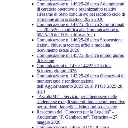
Comunicazione n. 149/25-26 circa Adempimenti
di carattere operativo e organizzativo relativi
all'esame di Stato conclusivo del secondo ciclo di
istruzione anno scolastico 2025-2026
Comunicazione n. 147/25-26 circa Scrutini finali
a.s. 2025/26 - modifica alla Comunicazione n.
90/25-26 del D.S. + format (ris.)
Comunicazione n. 146/25-26 circa Sospensione
lezioni, chiusura tecnica uffici e modalità
ricevimento estate 2026
Comunicazione n. 145/25-36 circa ultimo giorno
di lezione
Comunicazioni n. 143 e 144/225-26 circa
Sciopero giugno 2026
Comunicazione n. 142/25-26 circa Operazioni di
monitoraggio e rendicontazione
dell’Aggiornamento 2025-26 al PTOF 2025-28
(ris.)
"AscoltaMI" - Servizio per il benessere delle
studentesse e degli studenti. Indicazioni operative
per studenti, famiglie e Istituzioni scolastiche
Resoconto del “Concerto per la Legalità” –
Auditorium “F. Gambacurta”, Terracina – 27
maggio 2026
Comunicazioni n. 140 e 141/25-26 circa