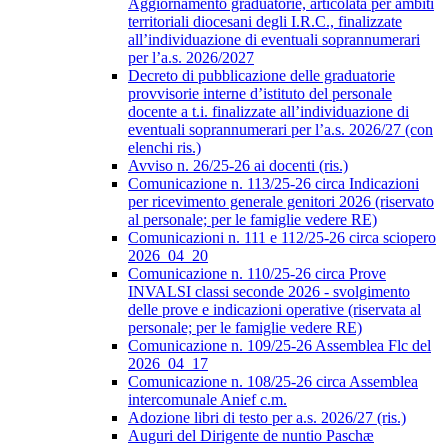
Aggiornamento graduatorie, articolata per ambiti
territoriali diocesani degli I.R.C., finalizzate
all’individuazione di eventuali soprannumerari
per l’a.s. 2026/2027
Decreto di pubblicazione delle graduatorie
provvisorie interne d’istituto del personale
docente a t.i. finalizzate all’individuazione di
eventuali soprannumerari per l’a.s. 2026/27 (con
elenchi ris.)
Avviso n. 26/25-26 ai docenti (ris.)
Comunicazione n. 113/25-26 circa Indicazioni
per ricevimento generale genitori 2026 (riservato
al personale; per le famiglie vedere RE)
Comunicazioni n. 111 e 112/25-26 circa sciopero
2026_04_20
Comunicazione n. 110/25-26 circa Prove
INVALSI classi seconde 2026 - svolgimento
delle prove e indicazioni operative (riservata al
personale; per le famiglie vedere RE)
Comunicazione n. 109/25-26 Assemblea Flc del
2026_04_17
Comunicazione n. 108/25-26 circa Assemblea
intercomunale Anief c.m.
Adozione libri di testo per a.s. 2026/27 (ris.)
Auguri del Dirigente de nuntio Paschæ