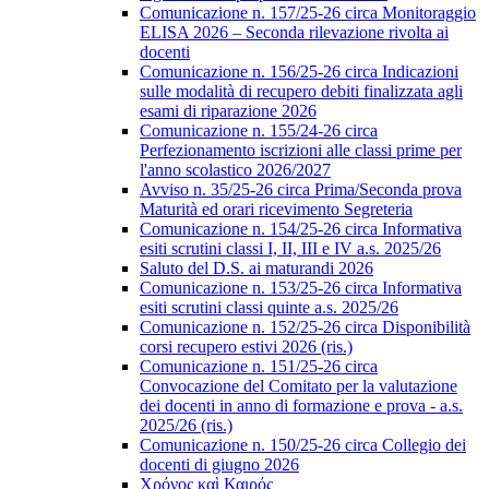
Comunicazione n. 157/25-26 circa Monitoraggio
ELISA 2026 – Seconda rilevazione rivolta ai
docenti
Comunicazione n. 156/25-26 circa Indicazioni
sulle modalità di recupero debiti finalizzata agli
esami di riparazione 2026
Comunicazione n. 155/24-26 circa
Perfezionamento iscrizioni alle classi prime per
l'anno scolastico 2026/2027
Avviso n. 35/25-26 circa Prima/Seconda prova
Maturità ed orari ricevimento Segreteria
Comunicazione n. 154/25-26 circa Informativa
esiti scrutini classi I, II, III e IV a.s. 2025/26
Saluto del D.S. ai maturandi 2026
Comunicazione n. 153/25-26 circa Informativa
esiti scrutini classi quinte a.s. 2025/26
Comunicazione n. 152/25-26 circa Disponibilità
corsi recupero estivi 2026 (ris.)
Comunicazione n. 151/25-26 circa
Convocazione del Comitato per la valutazione
dei docenti in anno di formazione e prova - a.s.
2025/26 (ris.)
Comunicazione n. 150/25-26 circa Collegio dei
docenti di giugno 2026
Χρόνος καὶ Καιρός