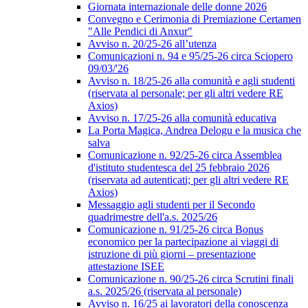
Giornata internazionale delle donne 2026
Convegno e Cerimonia di Premiazione Certamen
"Alle Pendici di Anxur"
Avviso n. 20/25-26 all’utenza
Comunicazioni n. 94 e 95/25-26 circa Sciopero
09/03/'26
Avviso n. 18/25-26 alla comunità e agli studenti
(riservata al personale; per gli altri vedere RE
Axios)
Avviso n. 17/25-26 alla comunità educativa
La Porta Magica, Andrea Delogu e la musica che
salva
Comunicazione n. 92/25-26 circa Assemblea
d'istituto studentesca del 25 febbraio 2026
(riservata ad autenticati; per gli altri vedere RE
Axios)
Messaggio agli studenti per il Secondo
quadrimestre dell'a.s. 2025/26
Comunicazione n. 91/25-26 circa Bonus
economico per la partecipazione ai viaggi di
istruzione di più giorni – presentazione
attestazione ISEE
Comunicazione n. 90/25-26 circa Scrutini finali
a.s. 2025/26 (riservata al personale)
Avviso n. 16/25 ai lavoratori della conoscenza