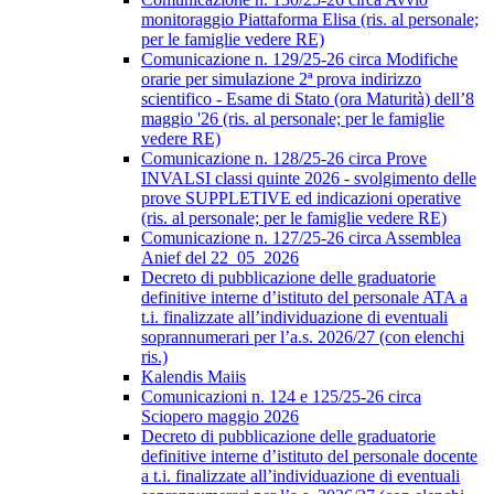
monitoraggio Piattaforma Elisa (ris. al personale;
per le famiglie vedere RE)
Comunicazione n. 129/25-26 circa Modifiche
orarie per simulazione 2ª prova indirizzo
scientifico - Esame di Stato (ora Maturità) dell’8
maggio '26 (ris. al personale; per le famiglie
vedere RE)
Comunicazione n. 128/25-26 circa Prove
INVALSI classi quinte 2026 - svolgimento delle
prove SUPPLETIVE ed indicazioni operative
(ris. al personale; per le famiglie vedere RE)
Comunicazione n. 127/25-26 circa Assemblea
Anief del 22_05_2026
Decreto di pubblicazione delle graduatorie
definitive interne d’istituto del personale ATA a
t.i. finalizzate all’individuazione di eventuali
soprannumerari per l’a.s. 2026/27 (con elenchi
ris.)
Kalendis Maiis
Comunicazioni n. 124 e 125/25-26 circa
Sciopero maggio 2026
Decreto di pubblicazione delle graduatorie
definitive interne d’istituto del personale docente
a t.i. finalizzate all’individuazione di eventuali