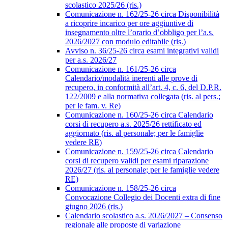
scolastico 2025/26 (ris.)
Comunicazione n. 162/25-26 circa Disponibilità
a ricoprire incarico per ore aggiuntive di
insegnamento oltre l’orario d’obbligo per l’a.s.
2026/2027 con modulo editabile (ris.)
Avviso n. 36/25-26 circa esami integrativi validi
per a.s. 2026/27
Comunicazione n. 161/25-26 circa
Calendario/modalità inerenti alle prove di
recupero, in conformità all’art. 4, c. 6, del D.P.R.
122/2009 e alla normativa collegata (ris. al pers.;
per le fam. v. Re)
Comunicazione n. 160/25-26 circa Calendario
corsi di recupero a.s. 2025/26 rettificato ed
aggiornato (ris. al personale; per le famiglie
vedere RE)
Comunicazione n. 159/25-26 circa Calendario
corsi di recupero validi per esami riparazione
2026/27 (ris. al personale; per le famiglie vedere
RE)
Comunicazione n. 158/25-26 circa
Convocazione Collegio dei Docenti extra di fine
giugno 2026 (ris.)
Calendario scolastico a.s. 2026/2027 – Consenso
regionale alle proposte di variazione