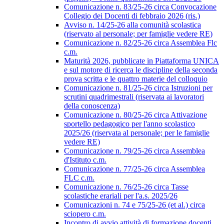
Comunicazione n. 83/25-26 circa Convocazione
Collegio dei Docenti di febbraio 2026 (ris.)
Avviso n. 14/25-26 alla comunità scolastica
(riservato al personale; per famiglie vedere RE)
Comunicazione n. 82/25-26 circa Assemblea Flc
c.m.
Maturità 2026, pubblicate in Piattaforma UNICA
e sul motore di ricerca le discipline della seconda
prova scritta e le quattro materie del colloquio
Comunicazione n. 81/25-26 circa Istruzioni per
scrutini quadrimestrali (riservata ai lavoratori
della conoscenza)
Comunicazione n. 80/25-26 circa Attivazione
sportello pedagogico per l'anno scolastico
2025/26 (riservata al personale; per le famiglie
vedere RE)
Comunicazione n. 79/25-26 circa Assemblea
d'Istituto c.m.
Comunicazione n. 77/25-26 circa Assemblea
FLC c.m.
Comunicazione n. 76/25-26 circa Tasse
scolastiche erariali per l'a.s. 2025/26
Comunicazioni n. 74 e 75/25-26 (et al.) circa
sciopero c.m.
Incontro di avvio attività di formazione docenti