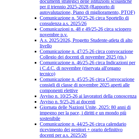
documenti strategici delle istituzioni scolastiche
per il triennio 2025-2028 (Rapporto di
autovalutazione, Piano di miglioramento, PTOF)
Comunicazione n. 50/25-26 circa Sportello di
consulenza a.s. 2025/26
Comunicazioni n. 48 e 49/25-26 circa sciopero
novembre p.v.
A.s. 2025/2026, Progetto Studente-atleta di alto
livello
Comunicazione n. 47/25-26 circa convocazione
Collegio dei docenti di novembre 2025 (ris.)
Comunicazione n. 46/25-26 circa Indicazioni per
i C.d.C. di novembre (riservata all'organo
tecnico)
Comunicazione n. 45/25-26 circa Convocazione
consigli di classe di novembre 2025 aperti alle
componenti elettive
Avviso n. 10/25-26 ai lavoratori della conoscenza
Avviso n. 9/25-26 ai docenti
Giornata delle Nazioni Unite, 2025: 80 anni di
impegno per la pace, i diritti e un mondo più
sostenibile
Comunicazione n. 44/25-26 circa calendario
ricevimento dei genitori + orario definitivo
docenti per a.s. 2025/26