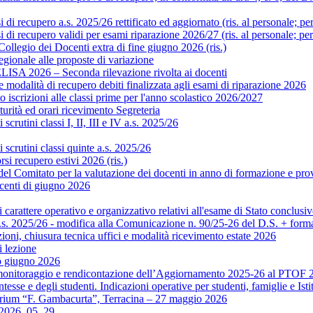
i recupero a.s. 2025/26 rettificato ed aggiornato (ris. al personale; pe
di recupero validi per esami riparazione 2026/27 (ris. al personale; pe
legio dei Docenti extra di fine giugno 2026 (ris.)
gionale alle proposte di variazione
ISA 2026 – Seconda rilevazione rivolta ai docenti
modalità di recupero debiti finalizzata agli esami di riparazione 2026
scrizioni alle classi prime per l'anno scolastico 2026/2027
rità ed orari ricevimento Segreteria
crutini classi I, II, III e IV a.s. 2025/26
scrutini classi quinte a.s. 2025/26
si recupero estivi 2026 (ris.)
Comitato per la valutazione dei docenti in anno di formazione e prova 
centi di giugno 2026
rattere operativo e organizzativo relativi all'esame di Stato conclusiv
.s. 2025/26 - modifica alla Comunicazione n. 90/25-26 del D.S. + format
ni, chiusura tecnica uffici e modalità ricevimento estate 2026
 lezione
o giugno 2026
monitoraggio e rendicontazione dell’Aggiornamento 2025-26 al PTOF 20
esse e degli studenti. Indicazioni operative per studenti, famiglie e Isti
orium “F. Gambacurta”, Terracina – 27 maggio 2026
o 2026_05_29