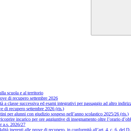
la scuola e al territorio
ove di recupero settembre 2026
a classe successiva ed esami integrativi per passaggio ad altro indirizzo
 di recupero settembre 2026 (ris.)
ni per alunni con giudizio sospeso nell’anno scolastico 2025/26 (ris.)
coprire incarico per ore aggiuntive di insegnamento oltre l’orario d’obb
er a.s. 2026/27
 inerenti alle prove di recupero, in conformità all’art. 4, c. 6, del D.P.