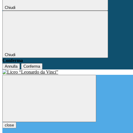
Chiudi
Chiudi
Conferma
Annulla
Conferma
close