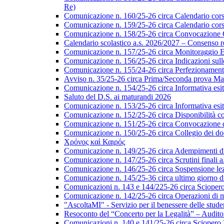
Re)
Comunicazione n. 160/25-26 circa Calendario corsi d
Comunicazione n. 159/25-26 circa Calendario corsi 
Comunicazione n. 158/25-26 circa Convocazione Col
Calendario scolastico a.s. 2026/2027 – Consenso re
Comunicazione n. 157/25-26 circa Monitoraggio EL
Comunicazione n. 156/25-26 circa Indicazioni sulle 
Comunicazione n. 155/24-26 circa Perfezionamento i
Avviso n. 35/25-26 circa Prima/Seconda prova Matu
Comunicazione n. 154/25-26 circa Informativa esiti s
Saluto del D.S. ai maturandi 2026
Comunicazione n. 153/25-26 circa Informativa esiti 
Comunicazione n. 152/25-26 circa Disponibilità cor
Comunicazione n. 151/25-26 circa Convocazione del 
Comunicazione n. 150/25-26 circa Collegio dei do
Χρόνος καὶ Καιρός
Comunicazione n. 149/25-26 circa Adempimenti di ca
Comunicazione n. 147/25-26 circa Scrutini finali a
Comunicazione n. 146/25-26 circa Sospensione lezio
Comunicazione n. 145/25-36 circa ultimo giorno di
Comunicazioni n. 143 e 144/225-26 circa Scioper
Comunicazione n. 142/25-26 circa Operazioni di 
"AscoltaMI" - Servizio per il benessere delle student
Resoconto del “Concerto per la Legalità” – Audit
Comunicazioni n. 140 e 141/25-26 circa Scioper