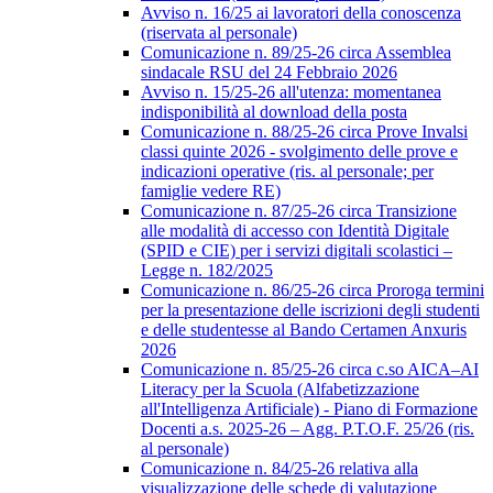
Avviso n. 16/25 ai lavoratori della conoscenza
(riservata al personale)
Comunicazione n. 89/25-26 circa Assemblea
sindacale RSU del 24 Febbraio 2026
Avviso n. 15/25-26 all'utenza: momentanea
indisponibilità al download della posta
Comunicazione n. 88/25-26 circa Prove Invalsi
classi quinte 2026 - svolgimento delle prove e
indicazioni operative (ris. al personale; per
famiglie vedere RE)
Comunicazione n. 87/25-26 circa Transizione
alle modalità di accesso con Identità Digitale
(SPID e CIE) per i servizi digitali scolastici –
Legge n. 182/2025
Comunicazione n. 86/25-26 circa Proroga termini
per la presentazione delle iscrizioni degli studenti
e delle studentesse al Bando Certamen Anxuris
2026
Comunicazione n. 85/25-26 circa c.so AICA–AI
Literacy per la Scuola (Alfabetizzazione
all'Intelligenza Artificiale) - Piano di Formazione
Docenti a.s. 2025-26 – Agg. P.T.O.F. 25/26 (ris.
al personale)
Comunicazione n. 84/25-26 relativa alla
visualizzazione delle schede di valutazione