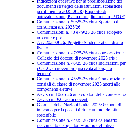
Indicazioni operative per la predisposizione dei
documenti strategici delle istituzioni scolastiche
per il triennio 2025-2028 (Rapporto di
autovalutazione, Piano di miglioramento, PTOF)
Comunicazione n. 50/25-26 circa Sportello di
consulenza a.s. 2025/26
Comunicazioni n. 48 e 49/25-26 circa sciopero
novembre p.v.
A.s. 2025/2026, Progetto Studente-atleta di alto
livello
Comunicazione n. 47/25-26 circa convocazione
Collegio dei docenti di novembre 2025 (ris.)
Comunicazione n. 46/25-26 circa Indicazioni per
i C.d.C. di novembre (riservata all'organo
tecnico)
Comunicazione n. 45/25-26 circa Convocazione
consigli di classe di novembre 2025 aperti alle
componenti elettive
Avviso n. 10/25-26 ai lavoratori della conoscenza
Avviso n. 9/25-26 ai docenti
Giornata delle Nazioni Unite, 2025: 80 anni di
impegno per la pace, i diritti e un mondo più
sostenibile
Comunicazione n. 44/25-26 circa calendario
ricevimento dei genitori + orario definitivo