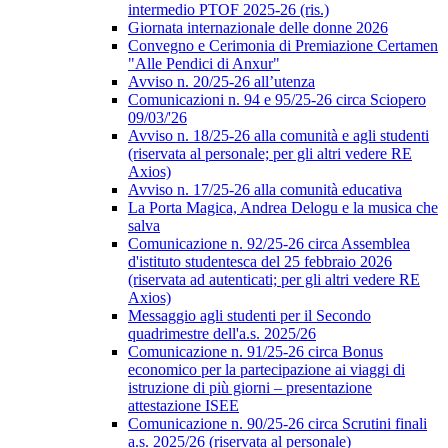
intermedio PTOF 2025-26 (ris.)
Giornata internazionale delle donne 2026
Convegno e Cerimonia di Premiazione Certamen
"Alle Pendici di Anxur"
Avviso n. 20/25-26 all’utenza
Comunicazioni n. 94 e 95/25-26 circa Sciopero
09/03/'26
Avviso n. 18/25-26 alla comunità e agli studenti
(riservata al personale; per gli altri vedere RE
Axios)
Avviso n. 17/25-26 alla comunità educativa
La Porta Magica, Andrea Delogu e la musica che
salva
Comunicazione n. 92/25-26 circa Assemblea
d'istituto studentesca del 25 febbraio 2026
(riservata ad autenticati; per gli altri vedere RE
Axios)
Messaggio agli studenti per il Secondo
quadrimestre dell'a.s. 2025/26
Comunicazione n. 91/25-26 circa Bonus
economico per la partecipazione ai viaggi di
istruzione di più giorni – presentazione
attestazione ISEE
Comunicazione n. 90/25-26 circa Scrutini finali
a.s. 2025/26 (riservata al personale)