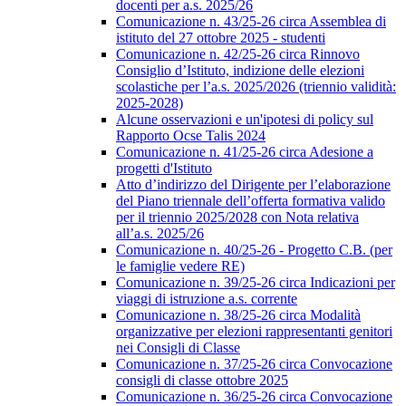
docenti per a.s. 2025/26
Comunicazione n. 43/25-26 circa Assemblea di
istituto del 27 ottobre 2025 - studenti
Comunicazione n. 42/25-26 circa Rinnovo
Consiglio d’Istituto, indizione delle elezioni
scolastiche per l’a.s. 2025/2026 (triennio validità:
2025-2028)
Alcune osservazioni e un'ipotesi di policy sul
Rapporto Ocse Talis 2024
Comunicazione n. 41/25-26 circa Adesione a
progetti d'Istituto
Atto d’indirizzo del Dirigente per l’elaborazione
del Piano triennale dell’offerta formativa valido
per il triennio 2025/2028 con Nota relativa
all’a.s. 2025/26
Comunicazione n. 40/25-26 - Progetto C.B. (per
le famiglie vedere RE)
Comunicazione n. 39/25-26 circa Indicazioni per
viaggi di istruzione a.s. corrente
Comunicazione n. 38/25-26 circa Modalità
organizzative per elezioni rappresentanti genitori
nei Consigli di Classe
Comunicazione n. 37/25-26 circa Convocazione
consigli di classe ottobre 2025
Comunicazione n. 36/25-26 circa Convocazione