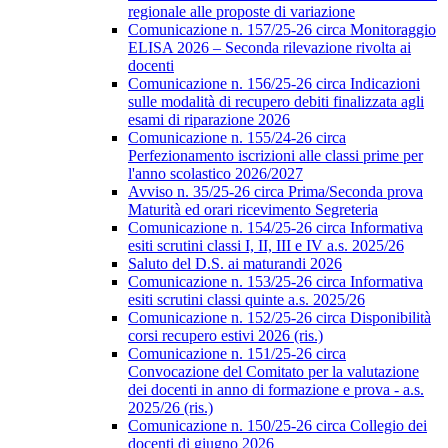
regionale alle proposte di variazione
Comunicazione n. 157/25-26 circa Monitoraggio
ELISA 2026 – Seconda rilevazione rivolta ai
docenti
Comunicazione n. 156/25-26 circa Indicazioni
sulle modalità di recupero debiti finalizzata agli
esami di riparazione 2026
Comunicazione n. 155/24-26 circa
Perfezionamento iscrizioni alle classi prime per
l'anno scolastico 2026/2027
Avviso n. 35/25-26 circa Prima/Seconda prova
Maturità ed orari ricevimento Segreteria
Comunicazione n. 154/25-26 circa Informativa
esiti scrutini classi I, II, III e IV a.s. 2025/26
Saluto del D.S. ai maturandi 2026
Comunicazione n. 153/25-26 circa Informativa
esiti scrutini classi quinte a.s. 2025/26
Comunicazione n. 152/25-26 circa Disponibilità
corsi recupero estivi 2026 (ris.)
Comunicazione n. 151/25-26 circa
Convocazione del Comitato per la valutazione
dei docenti in anno di formazione e prova - a.s.
2025/26 (ris.)
Comunicazione n. 150/25-26 circa Collegio dei
docenti di giugno 2026