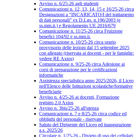
Avviso n. 6/25-26 agli studenti
Comunicazioni n. 12, 13, 14, 15 e 16/25-26 circa
Designazioni a “INCARICATO/I del trattamento
di dati personali” ex D.Lgs. n.196/2003 (e
ss.mm.ii.) e Regolamento UE 2016/679
Comunicazione n. 11/25-26 circa Fruizione
benefici 104/92 e ss.mm.ii.
Comunicazione n. 10/25-26 circa orario
provvisorio delle lezioni dal 15 settembre 2025
con allegato (riservata ai docenti - per le famiglie:
vedere RE Axios)
Comunicazione n. 9/25-26 circa Adesione ai
corsi di preparazione per le certificazioni
informatiche
Assistenza specialistica anno 2025/2026, il Liceo
nell'Elenco delle Istituzioni scolastiche/formative
beneficiarie
Avviso n. 4/25-26 ai docenti, Formazione
registro 2.0 Axios
Avviso n. 3bis/25-26 all'utenza
Comunicazioni n. 7 e 8/25-26 circa codice ed
obblighi del personale - riservate
Saluto del Dirigente del Liceo ed inaugurazione
a.s. 2025/26
Circolare n. 1/25-26 - Divieto di uso dei cellulari