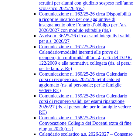
scrutini per alunni con giudizio sospeso nell’anno
scolastico 2025/26 (ris.)
Comunicazione n. 162/25-26 circa Disponibilità
a ricoprire incarico per ore aggiuntive di
insegnamento oltre l’orario d’obbligo per l’a.s.
2026/2027 con modulo editabile (ris.)
Avviso n. 36/25-26 circa esami integrativi validi
per a.s. 2026/27
Comunicazione n. 161/25-26 circa
Calendario/modalità inerenti alle prove di
recupero, in conformità all’art. 4, c. 6, del D.P.R.
122/2009 e alla normativa collegata (ris. al pers.;
per le fam. v. Re)
Comunicazione n. 160/25-26 circa Calendario
corsi di recupero a.s. 2025/26 rettificato ed
aggiornato (ris. al personale; per le famiglie
vedere RE)
Comunicazione n. 159/25-26 circa Calendario
corsi di recupero validi per esami riparazione
2026/27 (ris. al personale; per le famiglie vedere
RE)
Comunicazione n. 158/25-26 circa
Convocazione Collegio dei Docenti extra di fine
giugno 2026 (ris.)
Calendario scolastico a.s. 2026/2027 – Consenso