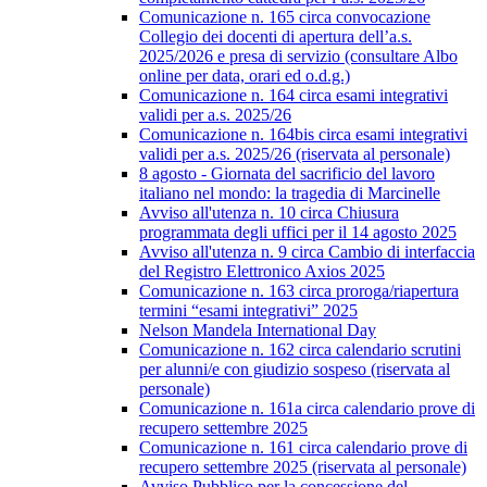
Comunicazione n. 165 circa convocazione
Collegio dei docenti di apertura dell’a.s.
2025/2026 e presa di servizio (consultare Albo
online per data, orari ed o.d.g.)
Comunicazione n. 164 circa esami integrativi
validi per a.s. 2025/26
Comunicazione n. 164bis circa esami integrativi
validi per a.s. 2025/26 (riservata al personale)
8 agosto - Giornata del sacrificio del lavoro
italiano nel mondo: la tragedia di Marcinelle
Avviso all'utenza n. 10 circa Chiusura
programmata degli uffici per il 14 agosto 2025
Avviso all'utenza n. 9 circa Cambio di interfaccia
del Registro Elettronico Axios 2025
Comunicazione n. 163 circa proroga/riapertura
termini “esami integrativi” 2025
Nelson Mandela International Day
Comunicazione n. 162 circa calendario scrutini
per alunni/e con giudizio sospeso (riservata al
personale)
Comunicazione n. 161a circa calendario prove di
recupero settembre 2025
Comunicazione n. 161 circa calendario prove di
recupero settembre 2025 (riservata al personale)
Avviso Pubblico per la concessione del