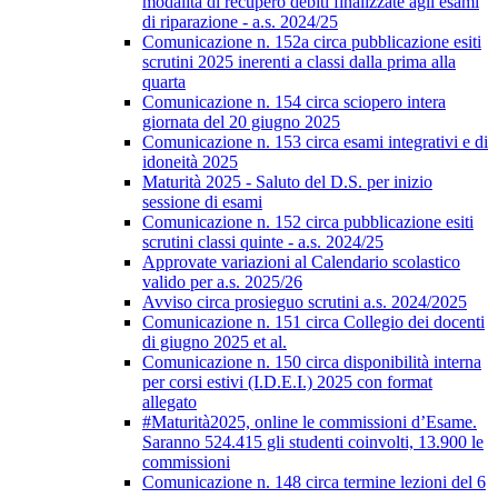
modalità di recupero debiti finalizzate agli esami
di riparazione - a.s. 2024/25
Comunicazione n. 152a circa pubblicazione esiti
scrutini 2025 inerenti a classi dalla prima alla
quarta
Comunicazione n. 154 circa sciopero intera
giornata del 20 giugno 2025
Comunicazione n. 153 circa esami integrativi e di
idoneità 2025
Maturità 2025 - Saluto del D.S. per inizio
sessione di esami
Comunicazione n. 152 circa pubblicazione esiti
scrutini classi quinte - a.s. 2024/25
Approvate variazioni al Calendario scolastico
valido per a.s. 2025/26
Avviso circa prosieguo scrutini a.s. 2024/2025
Comunicazione n. 151 circa Collegio dei docenti
di giugno 2025 et al.
Comunicazione n. 150 circa disponibilità interna
per corsi estivi (I.D.E.I.) 2025 con format
allegato
#Maturità2025, online le commissioni d’Esame.
Saranno 524.415 gli studenti coinvolti, 13.900 le
commissioni
Comunicazione n. 148 circa termine lezioni del 6