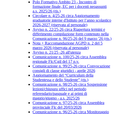
Polo Formativo Ambito 23 - Incontro di
formazione finale, EC per i docenti neoassunti
a.s. 2025/26 (ris.)
Circolare n. 4/25-26 circa Aggiornamento
graduatorie interne d'Istituto per l’anno scolastico
2026-2027 (riservata al personale)
Avviso n. 22/25-26 circa Riapertura termini e
differimento compilazione form contenuto nella
Comunicazione n. 96/25-26 del 9 marzo '26 (ris.)
Nota + Raccomandazione AGPD n. 2 del 5
marzo 2026 (riservata al personale)
Avviso n. 21/25 -26 all'utenza
Comunicazione n. 100/25-26 circa Assemblea
regionale Flc/Cgil del 17 p.v.
Comunicazione n. 99/25-26 circa Convocazione
consigli di classe giuridici - aprile 2026
Aggiornamento del “Curriculum della
Studentessa e dello Studente” (ris.)
Comunicazione n. 98/25-26 circa Sospensione
lezioni/chiusura uffici nel periodo
referendario/pasquale e ai primi di
maggio/giugno - a.s. 2025/26
Comunicazione n. 97/25-26 circa Assemblea
provinciale Flc del 20/03/2026
Comunicazione n. 96/25-26 circa Monitoraggio