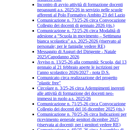
Incontro di avvio attività di formazione docenti
neoassunti a.s. 2025/26 in servizio nelle scuole
afferenti al Polo Formativo Ambito 23 del Lazio
Comunicazione n. 73/25-26 circa Convocazione
Collegio dei docenti di gennaio 2026 (ris.)
Comunicazione n. 72/25-26 circa Modalità di
adesione a “Scuola in movimento – Settimana
bianca scolastica” a.s. 2025-2026 (riservato al
personale; per le famiglie vedere RE)
Messaggio di Auguri del Dirigente - Natale
2025/Capodanno 2026
Avviso n. 13/25-26 alla comunità: Scuola, dal 13
gennaio al 21 febbraio aperte le iscrizioni per
l’anno scolastico 2026/2027 - nota D.S.
Comunicato circa realizzazione del progetto
"plastic free"
Circolare n. 3/25-26 circa Adempimenti inerenti
alle attività di formazione dei docenti neo-
immessi in ruolo a.s. 2025/26
Comunicazione n. 71/25-26 circa Convocazione
Collegio dei docenti del 16 dicembre 2025 (ris.)
Comunicazione n. 70/25-26 circa Indicazioni per
ricevimento generale genitori dicembre 2025
(riservata ai docenti; per i genitori vedere RE)
Comunicazione n. 69/25-26 circa Assemblea di