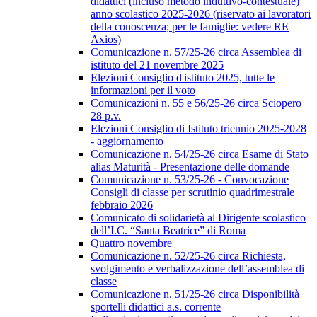
didattici (incluso metodo induttivo-contestuale)
anno scolastico 2025-2026 (riservato ai lavoratori
della conoscenza; per le famiglie: vedere RE
Axios)
Comunicazione n. 57/25-26 circa Assemblea di
istituto del 21 novembre 2025
Elezioni Consiglio d'istituto 2025, tutte le
informazioni per il voto
Comunicazioni n. 55 e 56/25-26 circa Sciopero
28 p.v.
Elezioni Consiglio di Istituto triennio 2025-2028
- aggiornamento
Comunicazione n. 54/25-26 circa Esame di Stato
alias Maturità - Presentazione delle domande
Comunicazione n. 53/25-26 - Convocazione
Consigli di classe per scrutinio quadrimestrale
febbraio 2026
Comunicato di solidarietà al Dirigente scolastico
dell’I.C. “Santa Beatrice” di Roma
Quattro novembre
Comunicazione n. 52/25-26 circa Richiesta,
svolgimento e verbalizzazione dell’assemblea di
classe
Comunicazione n. 51/25-26 circa Disponibilità
sportelli didattici a.s. corrente