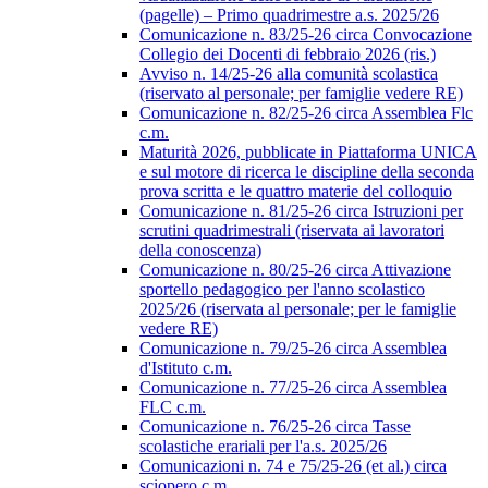
(pagelle) – Primo quadrimestre a.s. 2025/26
Comunicazione n. 83/25-26 circa Convocazione
Collegio dei Docenti di febbraio 2026 (ris.)
Avviso n. 14/25-26 alla comunità scolastica
(riservato al personale; per famiglie vedere RE)
Comunicazione n. 82/25-26 circa Assemblea Flc
c.m.
Maturità 2026, pubblicate in Piattaforma UNICA
e sul motore di ricerca le discipline della seconda
prova scritta e le quattro materie del colloquio
Comunicazione n. 81/25-26 circa Istruzioni per
scrutini quadrimestrali (riservata ai lavoratori
della conoscenza)
Comunicazione n. 80/25-26 circa Attivazione
sportello pedagogico per l'anno scolastico
2025/26 (riservata al personale; per le famiglie
vedere RE)
Comunicazione n. 79/25-26 circa Assemblea
d'Istituto c.m.
Comunicazione n. 77/25-26 circa Assemblea
FLC c.m.
Comunicazione n. 76/25-26 circa Tasse
scolastiche erariali per l'a.s. 2025/26
Comunicazioni n. 74 e 75/25-26 (et al.) circa
sciopero c.m.