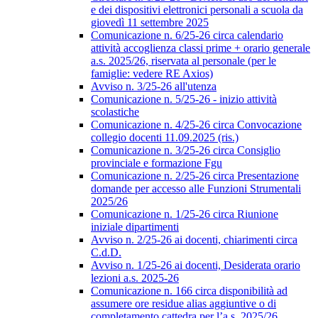
e dei dispositivi elettronici personali a scuola da
giovedì 11 settembre 2025
Comunicazione n. 6/25-26 circa calendario
attività accoglienza classi prime + orario generale
a.s. 2025/26, riservata al personale (per le
famiglie: vedere RE Axios)
Avviso n. 3/25-26 all'utenza
Comunicazione n. 5/25-26 - inizio attività
scolastiche
Comunicazione n. 4/25-26 circa Convocazione
collegio docenti 11.09.2025 (ris.)
Comunicazione n. 3/25-26 circa Consiglio
provinciale e formazione Fgu
Comunicazione n. 2/25-26 circa Presentazione
domande per accesso alle Funzioni Strumentali
2025/26
Comunicazione n. 1/25-26 circa Riunione
iniziale dipartimenti
Avviso n. 2/25-26 ai docenti, chiarimenti circa
C.d.D.
Avviso n. 1/25-26 ai docenti, Desiderata orario
lezioni a.s. 2025-26
Comunicazione n. 166 circa disponibilità ad
assumere ore residue alias aggiuntive o di
completamento cattedra per l’a.s. 2025/26