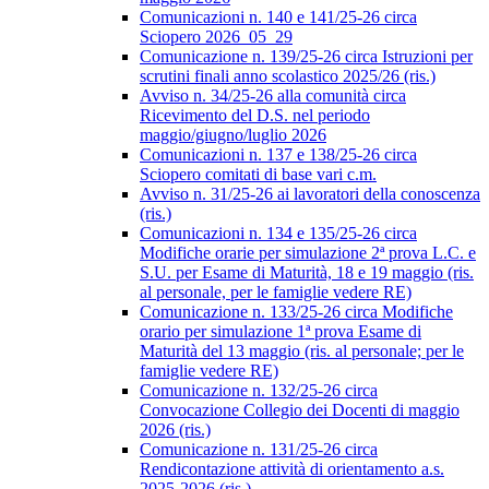
Comunicazioni n. 140 e 141/25-26 circa
Sciopero 2026_05_29
Comunicazione n. 139/25-26 circa Istruzioni per
scrutini finali anno scolastico 2025/26 (ris.)
Avviso n. 34/25-26 alla comunità circa
Ricevimento del D.S. nel periodo
maggio/giugno/luglio 2026
Comunicazioni n. 137 e 138/25-26 circa
Sciopero comitati di base vari c.m.
Avviso n. 31/25-26 ai lavoratori della conoscenza
(ris.)
Comunicazioni n. 134 e 135/25-26 circa
Modifiche orarie per simulazione 2ª prova L.C. e
S.U. per Esame di Maturità, 18 e 19 maggio (ris.
al personale, per le famiglie vedere RE)
Comunicazione n. 133/25-26 circa Modifiche
orario per simulazione 1ª prova Esame di
Maturità del 13 maggio (ris. al personale; per le
famiglie vedere RE)
Comunicazione n. 132/25-26 circa
Convocazione Collegio dei Docenti di maggio
2026 (ris.)
Comunicazione n. 131/25-26 circa
Rendicontazione attività di orientamento a.s.
2025-2026 (ris.)