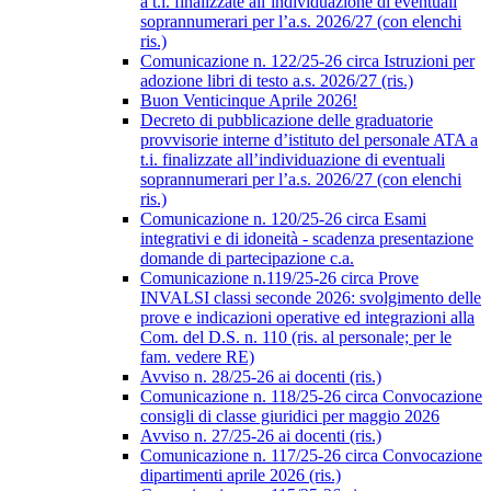
a t.i. finalizzate all’individuazione di eventuali
soprannumerari per l’a.s. 2026/27 (con elenchi
ris.)
Comunicazione n. 122/25-26 circa Istruzioni per
adozione libri di testo a.s. 2026/27 (ris.)
Buon Venticinque Aprile 2026!
Decreto di pubblicazione delle graduatorie
provvisorie interne d’istituto del personale ATA a
t.i. finalizzate all’individuazione di eventuali
soprannumerari per l’a.s. 2026/27 (con elenchi
ris.)
Comunicazione n. 120/25-26 circa Esami
integrativi e di idoneità - scadenza presentazione
domande di partecipazione c.a.
Comunicazione n.119/25-26 circa Prove
INVALSI classi seconde 2026: svolgimento delle
prove e indicazioni operative ed integrazioni alla
Com. del D.S. n. 110 (ris. al personale; per le
fam. vedere RE)
Avviso n. 28/25-26 ai docenti (ris.)
Comunicazione n. 118/25-26 circa Convocazione
consigli di classe giuridici per maggio 2026
Avviso n. 27/25-26 ai docenti (ris.)
Comunicazione n. 117/25-26 circa Convocazione
dipartimenti aprile 2026 (ris.)