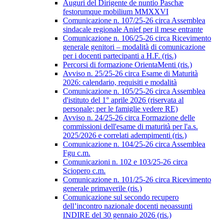
Auguri del Dirigente de nuntio Paschæ
festorumque mobilium MMXXVI
Comunicazione n. 107/25-26 circa Assemblea
sindacale regionale Anief per il mese entrante
Comunicazione n. 106/25-26 circa Ricevimento
generale genitori – modalità di comunicazione
per i docenti partecipanti a H.F. (ris.)
Percorsi di formazione OrientaMenti (ris.)
Avviso n. 25/25-26 circa Esame di Maturità
2026: calendario, requisiti e modalità
Comunicazione n. 105/25-26 circa Assemblea
d'istituto del 1° aprile 2026 (riservata al
personale; per le famiglie vedere RE)
Avviso n. 24/25-26 circa Formazione delle
commissioni dell'esame di maturità per l'a.s.
2025/2026 e correlati adempimenti (ris.)
Comunicazione n. 104/25-26 circa Assemblea
Fgu c.m.
Comunicazioni n. 102 e 103/25-26 circa
Sciopero c.m.
Comunicazione n. 101/25-26 circa Ricevimento
generale primaverile (ris.)
Comunicazione sul secondo recupero
dell’incontro nazionale docenti neoassunti
INDIRE del 30 gennaio 2026 (ris.)