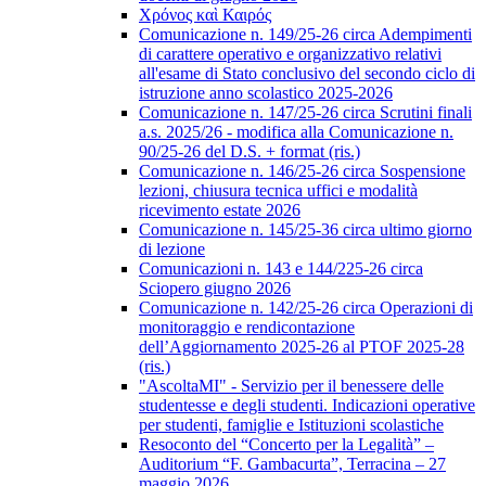
Χρόνος καὶ Καιρός
Comunicazione n. 149/25-26 circa Adempimenti
di carattere operativo e organizzativo relativi
all'esame di Stato conclusivo del secondo ciclo di
istruzione anno scolastico 2025-2026
Comunicazione n. 147/25-26 circa Scrutini finali
a.s. 2025/26 - modifica alla Comunicazione n.
90/25-26 del D.S. + format (ris.)
Comunicazione n. 146/25-26 circa Sospensione
lezioni, chiusura tecnica uffici e modalità
ricevimento estate 2026
Comunicazione n. 145/25-36 circa ultimo giorno
di lezione
Comunicazioni n. 143 e 144/225-26 circa
Sciopero giugno 2026
Comunicazione n. 142/25-26 circa Operazioni di
monitoraggio e rendicontazione
dell’Aggiornamento 2025-26 al PTOF 2025-28
(ris.)
"AscoltaMI" - Servizio per il benessere delle
studentesse e degli studenti. Indicazioni operative
per studenti, famiglie e Istituzioni scolastiche
Resoconto del “Concerto per la Legalità” –
Auditorium “F. Gambacurta”, Terracina – 27
maggio 2026