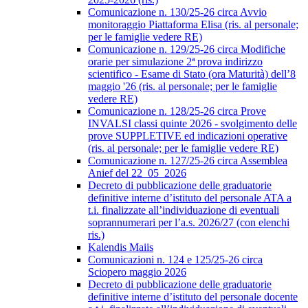
Comunicazione n. 130/25-26 circa Avvio
monitoraggio Piattaforma Elisa (ris. al personale;
per le famiglie vedere RE)
Comunicazione n. 129/25-26 circa Modifiche
orarie per simulazione 2ª prova indirizzo
scientifico - Esame di Stato (ora Maturità) dell’8
maggio '26 (ris. al personale; per le famiglie
vedere RE)
Comunicazione n. 128/25-26 circa Prove
INVALSI classi quinte 2026 - svolgimento delle
prove SUPPLETIVE ed indicazioni operative
(ris. al personale; per le famiglie vedere RE)
Comunicazione n. 127/25-26 circa Assemblea
Anief del 22_05_2026
Decreto di pubblicazione delle graduatorie
definitive interne d’istituto del personale ATA a
t.i. finalizzate all’individuazione di eventuali
soprannumerari per l’a.s. 2026/27 (con elenchi
ris.)
Kalendis Maiis
Comunicazioni n. 124 e 125/25-26 circa
Sciopero maggio 2026
Decreto di pubblicazione delle graduatorie
definitive interne d’istituto del personale docente