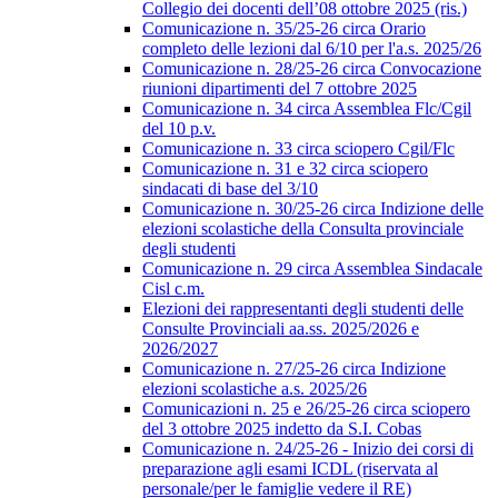
Collegio dei docenti dell’08 ottobre 2025 (ris.)
Comunicazione n. 35/25-26 circa Orario
completo delle lezioni dal 6/10 per l'a.s. 2025/26
Comunicazione n. 28/25-26 circa Convocazione
riunioni dipartimenti del 7 ottobre 2025
Comunicazione n. 34 circa Assemblea Flc/Cgil
del 10 p.v.
Comunicazione n. 33 circa sciopero Cgil/Flc
Comunicazione n. 31 e 32 circa sciopero
sindacati di base del 3/10
Comunicazione n. 30/25-26 circa Indizione delle
elezioni scolastiche della Consulta provinciale
degli studenti
Comunicazione n. 29 circa Assemblea Sindacale
Cisl c.m.
Elezioni dei rappresentanti degli studenti delle
Consulte Provinciali aa.ss. 2025/2026 e
2026/2027
Comunicazione n. 27/25-26 circa Indizione
elezioni scolastiche a.s. 2025/26
Comunicazioni n. 25 e 26/25-26 circa sciopero
del 3 ottobre 2025 indetto da S.I. Cobas
Comunicazione n. 24/25-26 - Inizio dei corsi di
preparazione agli esami ICDL (riservata al
personale/per le famiglie vedere il RE)