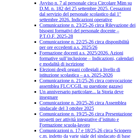
Avviso n. 7 al personale circa Circolare Mim su
D.M. n. 182 del 25 settembre 2025. Cessazioni
dal servizio del personale scolastico dal 1°
settembre 2026. Indicazioni operative
Comunicazione n. 23/25-26 circa Rilevazione dei
bisogni formativi del personale docente –
P.T.O.F. 2025-28
Comunicazione n. 22/25-26 circa disponibilità
per ore eccedenti a.s. 2025/26
Formazione docenti a.s. 2025/2026. Azioni
formative sull’inclusione – Indicazioni, calendari
e modalità di iscrizione
Elezioni degli organi collegiali a livello di
istituzione scolastica – a.s. 2025-2026
Comunicazione n. 21/25-26 circa convocazione
assemblea FLC/CGIL su questione gazawi
Un anniversario particolare... la Storia deve
insegnare
Comunicazione n. 20/25-26 circa Assemblea
sindacale del 3 ottobre 2025
Comunicazione n. 19/25-26 circa Presentazione
progetti per attività integrative d’istituto e
Formazione scuola-lavoro
Comunicazioni n. 17 e 18/25-26 circa Sciopero
c.m. indetto da varie sigle del sindacato di base