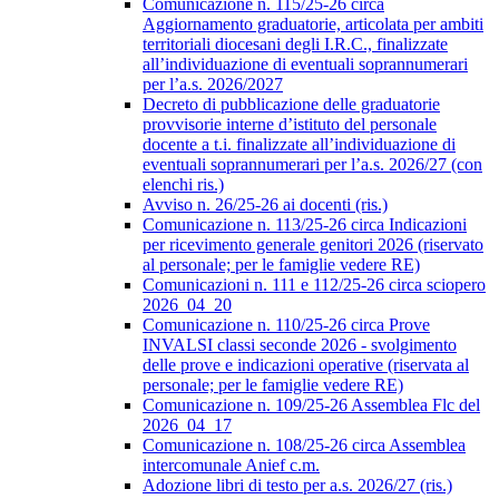
Comunicazione n. 115/25-26 circa
Aggiornamento graduatorie, articolata per ambiti
territoriali diocesani degli I.R.C., finalizzate
all’individuazione di eventuali soprannumerari
per l’a.s. 2026/2027
Decreto di pubblicazione delle graduatorie
provvisorie interne d’istituto del personale
docente a t.i. finalizzate all’individuazione di
eventuali soprannumerari per l’a.s. 2026/27 (con
elenchi ris.)
Avviso n. 26/25-26 ai docenti (ris.)
Comunicazione n. 113/25-26 circa Indicazioni
per ricevimento generale genitori 2026 (riservato
al personale; per le famiglie vedere RE)
Comunicazioni n. 111 e 112/25-26 circa sciopero
2026_04_20
Comunicazione n. 110/25-26 circa Prove
INVALSI classi seconde 2026 - svolgimento
delle prove e indicazioni operative (riservata al
personale; per le famiglie vedere RE)
Comunicazione n. 109/25-26 Assemblea Flc del
2026_04_17
Comunicazione n. 108/25-26 circa Assemblea
intercomunale Anief c.m.
Adozione libri di testo per a.s. 2026/27 (ris.)