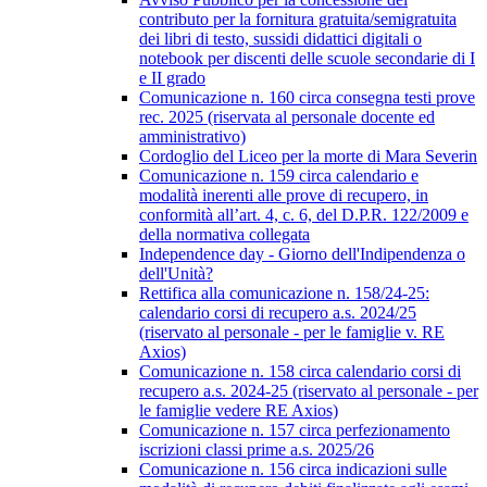
contributo per la fornitura gratuita/semigratuita
dei libri di testo, sussidi didattici digitali o
notebook per discenti delle scuole secondarie di I
e II grado
Comunicazione n. 160 circa consegna testi prove
rec. 2025 (riservata al personale docente ed
amministrativo)
Cordoglio del Liceo per la morte di Mara Severin
Comunicazione n. 159 circa calendario e
modalità inerenti alle prove di recupero, in
conformità all’art. 4, c. 6, del D.P.R. 122/2009 e
della normativa collegata
Independence day - Giorno dell'Indipendenza o
dell'Unità?
Rettifica alla comunicazione n. 158/24-25:
calendario corsi di recupero a.s. 2024/25
(riservato al personale - per le famiglie v. RE
Axios)
Comunicazione n. 158 circa calendario corsi di
recupero a.s. 2024-25 (riservato al personale - per
le famiglie vedere RE Axios)
Comunicazione n. 157 circa perfezionamento
iscrizioni classi prime a.s. 2025/26
Comunicazione n. 156 circa indicazioni sulle