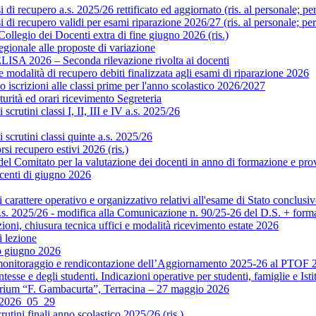
i recupero a.s. 2025/26 rettificato ed aggiornato (ris. al personale; pe
di recupero validi per esami riparazione 2026/27 (ris. al personale; pe
legio dei Docenti extra di fine giugno 2026 (ris.)
gionale alle proposte di variazione
ISA 2026 – Seconda rilevazione rivolta ai docenti
modalità di recupero debiti finalizzata agli esami di riparazione 2026
scrizioni alle classi prime per l'anno scolastico 2026/2027
rità ed orari ricevimento Segreteria
crutini classi I, II, III e IV a.s. 2025/26
scrutini classi quinte a.s. 2025/26
si recupero estivi 2026 (ris.)
Comitato per la valutazione dei docenti in anno di formazione e prova 
centi di giugno 2026
rattere operativo e organizzativo relativi all'esame di Stato conclusiv
.s. 2025/26 - modifica alla Comunicazione n. 90/25-26 del D.S. + format
ni, chiusura tecnica uffici e modalità ricevimento estate 2026
 lezione
o giugno 2026
monitoraggio e rendicontazione dell’Aggiornamento 2025-26 al PTOF 20
esse e degli studenti. Indicazioni operative per studenti, famiglie e Isti
orium “F. Gambacurta”, Terracina – 27 maggio 2026
o 2026_05_29
utini finali anno scolastico 2025/26 (ris.)