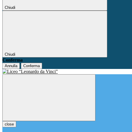
Chiudi
Chiudi
Conferma
Annulla
Conferma
close