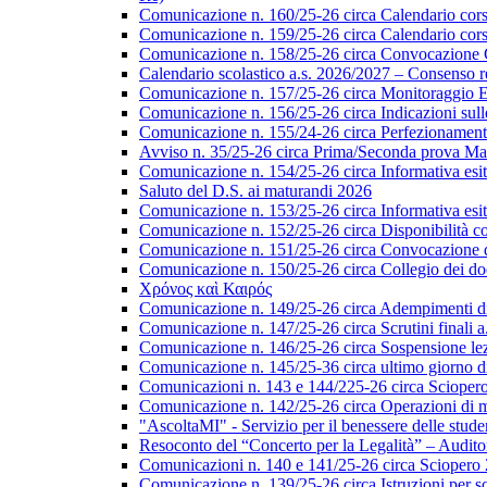
Comunicazione n. 160/25-26 circa Calendario corsi d
Comunicazione n. 159/25-26 circa Calendario corsi 
Comunicazione n. 158/25-26 circa Convocazione Col
Calendario scolastico a.s. 2026/2027 – Consenso re
Comunicazione n. 157/25-26 circa Monitoraggio EL
Comunicazione n. 156/25-26 circa Indicazioni sulle 
Comunicazione n. 155/24-26 circa Perfezionamento i
Avviso n. 35/25-26 circa Prima/Seconda prova Matu
Comunicazione n. 154/25-26 circa Informativa esiti s
Saluto del D.S. ai maturandi 2026
Comunicazione n. 153/25-26 circa Informativa esiti 
Comunicazione n. 152/25-26 circa Disponibilità cor
Comunicazione n. 151/25-26 circa Convocazione del 
Comunicazione n. 150/25-26 circa Collegio dei do
Χρόνος καὶ Καιρός
Comunicazione n. 149/25-26 circa Adempimenti di ca
Comunicazione n. 147/25-26 circa Scrutini finali a
Comunicazione n. 146/25-26 circa Sospensione lezio
Comunicazione n. 145/25-36 circa ultimo giorno di
Comunicazioni n. 143 e 144/225-26 circa Scioper
Comunicazione n. 142/25-26 circa Operazioni di 
"AscoltaMI" - Servizio per il benessere delle student
Resoconto del “Concerto per la Legalità” – Audit
Comunicazioni n. 140 e 141/25-26 circa Scioper
Comunicazione n. 139/25-26 circa Istruzioni per scr