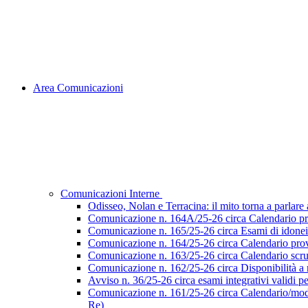
Area Comunicazioni
Comunicazioni Interne
Odisseo, Nolan e Terracina: il mito torna a parlare al
Comunicazione n. 164A/25-26 circa Calendario pr
Comunicazione n. 165/25-26 circa Esami di idoneità 
Comunicazione n. 164/25-26 circa Calendario prove
Comunicazione n. 163/25-26 circa Calendario scruti
Comunicazione n. 162/25-26 circa Disponibilità a ri
Avviso n. 36/25-26 circa esami integrativi validi p
Comunicazione n. 161/25-26 circa Calendario/modalità
Re)