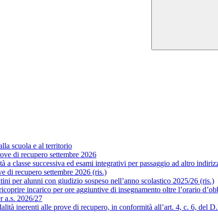
la scuola e al territorio
ove di recupero settembre 2026
a classe successiva ed esami integrativi per passaggio ad altro indirizzo
 di recupero settembre 2026 (ris.)
ni per alunni con giudizio sospeso nell’anno scolastico 2025/26 (ris.)
coprire incarico per ore aggiuntive di insegnamento oltre l’orario d’obb
er a.s. 2026/27
 inerenti alle prove di recupero, in conformità all’art. 4, c. 6, del D.P.