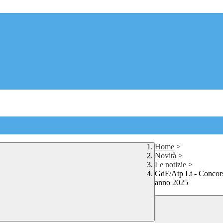
Home
>
Novità
>
Le notizie
>
GdF/Atp Lt - Concorso,
anno 2025