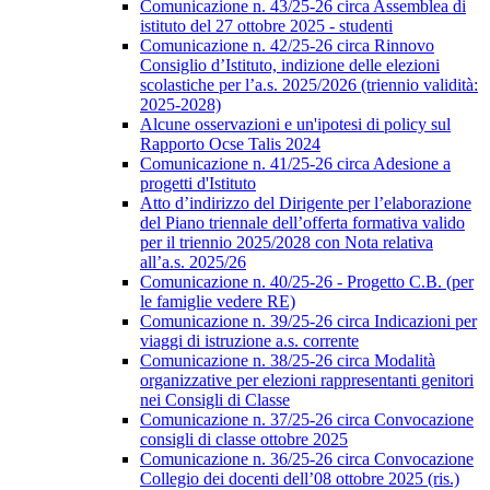
Comunicazione n. 43/25-26 circa Assemblea di
istituto del 27 ottobre 2025 - studenti
Comunicazione n. 42/25-26 circa Rinnovo
Consiglio d’Istituto, indizione delle elezioni
scolastiche per l’a.s. 2025/2026 (triennio validità:
2025-2028)
Alcune osservazioni e un'ipotesi di policy sul
Rapporto Ocse Talis 2024
Comunicazione n. 41/25-26 circa Adesione a
progetti d'Istituto
Atto d’indirizzo del Dirigente per l’elaborazione
del Piano triennale dell’offerta formativa valido
per il triennio 2025/2028 con Nota relativa
all’a.s. 2025/26
Comunicazione n. 40/25-26 - Progetto C.B. (per
le famiglie vedere RE)
Comunicazione n. 39/25-26 circa Indicazioni per
viaggi di istruzione a.s. corrente
Comunicazione n. 38/25-26 circa Modalità
organizzative per elezioni rappresentanti genitori
nei Consigli di Classe
Comunicazione n. 37/25-26 circa Convocazione
consigli di classe ottobre 2025
Comunicazione n. 36/25-26 circa Convocazione
Collegio dei docenti dell’08 ottobre 2025 (ris.)