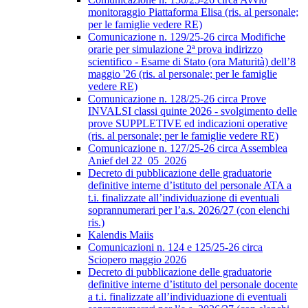
monitoraggio Piattaforma Elisa (ris. al personale;
per le famiglie vedere RE)
Comunicazione n. 129/25-26 circa Modifiche
orarie per simulazione 2ª prova indirizzo
scientifico - Esame di Stato (ora Maturità) dell’8
maggio '26 (ris. al personale; per le famiglie
vedere RE)
Comunicazione n. 128/25-26 circa Prove
INVALSI classi quinte 2026 - svolgimento delle
prove SUPPLETIVE ed indicazioni operative
(ris. al personale; per le famiglie vedere RE)
Comunicazione n. 127/25-26 circa Assemblea
Anief del 22_05_2026
Decreto di pubblicazione delle graduatorie
definitive interne d’istituto del personale ATA a
t.i. finalizzate all’individuazione di eventuali
soprannumerari per l’a.s. 2026/27 (con elenchi
ris.)
Kalendis Maiis
Comunicazioni n. 124 e 125/25-26 circa
Sciopero maggio 2026
Decreto di pubblicazione delle graduatorie
definitive interne d’istituto del personale docente
a t.i. finalizzate all’individuazione di eventuali