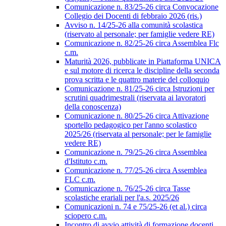
Comunicazione n. 83/25-26 circa Convocazione
Collegio dei Docenti di febbraio 2026 (ris.)
Avviso n. 14/25-26 alla comunità scolastica
(riservato al personale; per famiglie vedere RE)
Comunicazione n. 82/25-26 circa Assemblea Flc
c.m.
Maturità 2026, pubblicate in Piattaforma UNICA
e sul motore di ricerca le discipline della seconda
prova scritta e le quattro materie del colloquio
Comunicazione n. 81/25-26 circa Istruzioni per
scrutini quadrimestrali (riservata ai lavoratori
della conoscenza)
Comunicazione n. 80/25-26 circa Attivazione
sportello pedagogico per l'anno scolastico
2025/26 (riservata al personale; per le famiglie
vedere RE)
Comunicazione n. 79/25-26 circa Assemblea
d'Istituto c.m.
Comunicazione n. 77/25-26 circa Assemblea
FLC c.m.
Comunicazione n. 76/25-26 circa Tasse
scolastiche erariali per l'a.s. 2025/26
Comunicazioni n. 74 e 75/25-26 (et al.) circa
sciopero c.m.
Incontro di avvio attività di formazione docenti