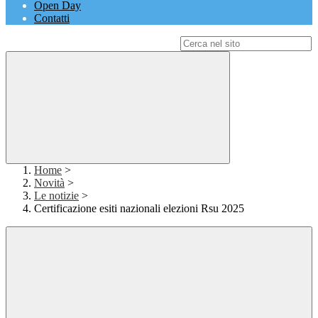
Open Day
Contatti
Campo di ricerca per le pagine del sito
Home
>
Novità
>
Le notizie
>
Certificazione esiti nazionali elezioni Rsu 2025