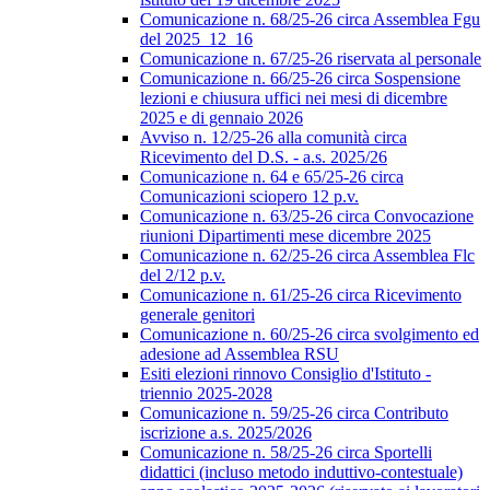
Comunicazione n. 68/25-26 circa Assemblea Fgu
del 2025_12_16
Comunicazione n. 67/25-26 riservata al personale
Comunicazione n. 66/25-26 circa Sospensione
lezioni e chiusura uffici nei mesi di dicembre
2025 e di gennaio 2026
Avviso n. 12/25-26 alla comunità circa
Ricevimento del D.S. - a.s. 2025/26
Comunicazione n. 64 e 65/25-26 circa
Comunicazioni sciopero 12 p.v.
Comunicazione n. 63/25-26 circa Convocazione
riunioni Dipartimenti mese dicembre 2025
Comunicazione n. 62/25-26 circa Assemblea Flc
del 2/12 p.v.
Comunicazione n. 61/25-26 circa Ricevimento
generale genitori
Comunicazione n. 60/25-26 circa svolgimento ed
adesione ad Assemblea RSU
Esiti elezioni rinnovo Consiglio d'Istituto -
triennio 2025-2028
Comunicazione n. 59/25-26 circa Contributo
iscrizione a.s. 2025/2026
Comunicazione n. 58/25-26 circa Sportelli
didattici (incluso metodo induttivo-contestuale)