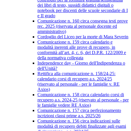
dei libri di testo, sussidi didattici digitali o
notebook per discenti delle scuole secondarie di I
e II grado
Comunicazione n. 160 circa consegna testi prove
rec. 2025 (riservata al personale docente ed
amministrativo)
Cordoglio del Liceo per la morte di Mara Severin
Comunicazione n. 159 circa calendario e
modalità inerenti alle prove di recupero, in
conformità all’art. 4, c. 6, del D.P.R. 122/2009 e
della normativa collegata
Independence day - Giorno dell'Indipendenza o
dell'Unità?
Rettifica alla comunicazione n. 158/24-25:
calendario corsi di recupero a.s. 2024/25
(riservato al personale - per le famiglie v. RE
Axios)
Comunicazione n. 158 circa calendario corsi di
recupero a.s. 2024-25 (riservato al personale - per
le famiglie vedere RE Axios)
Comunicazione n. 157 circa perfezionamento
iscrizioni classi prime a.s. 2025/26
Comunicazione n. 156 circa indicazioni sulle
modalità di recupero debiti finalizzate agli esami