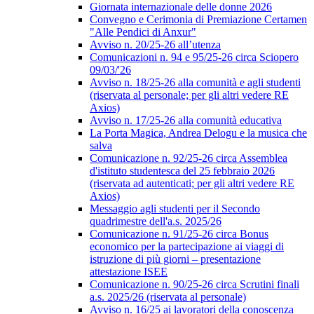
Giornata internazionale delle donne 2026
Convegno e Cerimonia di Premiazione Certamen
"Alle Pendici di Anxur"
Avviso n. 20/25-26 all’utenza
Comunicazioni n. 94 e 95/25-26 circa Sciopero
09/03/'26
Avviso n. 18/25-26 alla comunità e agli studenti
(riservata al personale; per gli altri vedere RE
Axios)
Avviso n. 17/25-26 alla comunità educativa
La Porta Magica, Andrea Delogu e la musica che
salva
Comunicazione n. 92/25-26 circa Assemblea
d'istituto studentesca del 25 febbraio 2026
(riservata ad autenticati; per gli altri vedere RE
Axios)
Messaggio agli studenti per il Secondo
quadrimestre dell'a.s. 2025/26
Comunicazione n. 91/25-26 circa Bonus
economico per la partecipazione ai viaggi di
istruzione di più giorni – presentazione
attestazione ISEE
Comunicazione n. 90/25-26 circa Scrutini finali
a.s. 2025/26 (riservata al personale)
Avviso n. 16/25 ai lavoratori della conoscenza