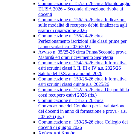
Comunicazione n. 157/25-26 circa Monitoraggio
ELISA 2026 – Seconda rilevazione rivolta ai
docenti
Comunicazione n. 156/25-26 circa Indicazioni
sulle modalità di recupero debiti finalizzata agli
esami di riparazione 2026
Comunicazione n. 155/24-26 circa
Perfezionamento iscrizioni alle classi prime per
l'anno scolastico 2026/2027
Avviso n. 35/25-26 circa Prima/Seconda prova
Maturità ed orari ricevimento Segreteria
Comunicazione n. 154/25-26 circa Informativa
esiti scrutini classi I, II, III e IV a.s. 2025/26
Saluto del D.S. ai maturandi 2026
Comunicazione n. 153/25-26 circa Informativa
esiti scrutini classi quinte a.s. 2025/26
Comunicazione n. 152/25-26 circa Disponibilità
corsi recupero estivi 2026 (ris.)
Comunicazione n. 151/25-26 circa
Convocazione del Comitato per la valutazione
dei docenti in anno di formazione e prova - a.s.
2025/26 (ris.)
Comunicazione n. 150/25-26 circa Collegio dei
docenti di giugno 2026
Χρόνος καὶ Καιρός