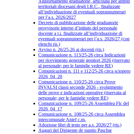
Aggiornamento graduatorie, articolata per ambiti
territoriali diocesani degli I.R.C., finalizzate
all’individuazione di eventuali soprannumerari
per l’a.s. 2026/2027
Decreto di pubblicazione delle graduatorie
provvisorie interne d’istituto del personale
docente a t.i. finalizzate all’individuazione di
eventuali soprannumerari per l’a.s. 2026/27 (con
elenchi ris.)
Avviso n. 26/25-26 ai docenti (ris.)
Comunicazione n. 113/25-26 circa Indicazioni
per ricevimento generale genitori 2026 (riservato
al personale; per le famiglie vedere RE)
Comunicazioni n. 111 e 112/25-26 circa sciopero
2026_04_20
Comunicazione n. 110/25-26 circa Prove
INVALSI classi seconde 2026 - svolgimento
delle prove e indicazioni operative (riservata al
personale; per le famiglie vedere RE)
Comunicazione n. 109/25-26 Assemblea Flc del
2026_04_17
Comunicazione n. 108/25-26 circa Assemblea
intercomunale Anief c.m.
Adozione libri di testo per a.s. 2026/27 (ris.)
Auguri del Dirigente de nuntio Paschæ