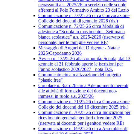
neoassunti a.s. 2025/26 in servizio nelle scuole
afferenti al Polo Formativo Ambito 23 del Lazio
Comunicazione n. 73/25-26 circa Convocazione
Collegio dei docenti di gennaio 2026 (ris.)
Comunicazione n. 72/25-26 circa Modalità di
adesione a “Scuola in movimento – Settimana
bianca scolastica” a.s. 2025-2026 (riservato al
personale; per le famiglie vedere RE)
Messaggio di Auguri del Dirigente - Natale
2025/Capodanno 2026
Avviso n. 13/25-26 alla comunità: Scuola, dal 13
gennaio al 21 febbraio aperte le iscrizioni per
l’anno scolastico 2026/2027 - nota D.S.
Comunicato circa realizzazione del progetto
"plastic free"
Circolare n. 3/25-26 circa Adempimenti inerenti
alle attività di formazione dei docenti neo-
immessi in ruolo a.s. 2025/26
Comunicazione n. 71/25-26 circa Convocazione
Collegio dei docenti del 16 dicembre 2025 (ris.)
Comunicazione n. 70/25-26 circa Indicazioni per
ricevimento generale genitori dicembre 2025
(riservata ai docenti; per i genitori vedere RE)
Comunicazione n. 69/25-26 circa Assemblea di
istituto del 19 dicembre 2025