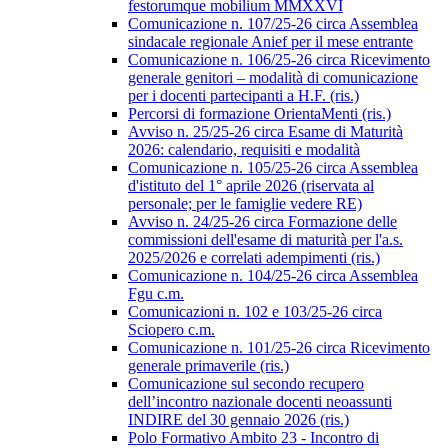
festorumque mobilium MMXXVI
Comunicazione n. 107/25-26 circa Assemblea
sindacale regionale Anief per il mese entrante
Comunicazione n. 106/25-26 circa Ricevimento
generale genitori – modalità di comunicazione
per i docenti partecipanti a H.F. (ris.)
Percorsi di formazione OrientaMenti (ris.)
Avviso n. 25/25-26 circa Esame di Maturità
2026: calendario, requisiti e modalità
Comunicazione n. 105/25-26 circa Assemblea
d'istituto del 1° aprile 2026 (riservata al
personale; per le famiglie vedere RE)
Avviso n. 24/25-26 circa Formazione delle
commissioni dell'esame di maturità per l'a.s.
2025/2026 e correlati adempimenti (ris.)
Comunicazione n. 104/25-26 circa Assemblea
Fgu c.m.
Comunicazioni n. 102 e 103/25-26 circa
Sciopero c.m.
Comunicazione n. 101/25-26 circa Ricevimento
generale primaverile (ris.)
Comunicazione sul secondo recupero
dell’incontro nazionale docenti neoassunti
INDIRE del 30 gennaio 2026 (ris.)
Polo Formativo Ambito 23 - Incontro di