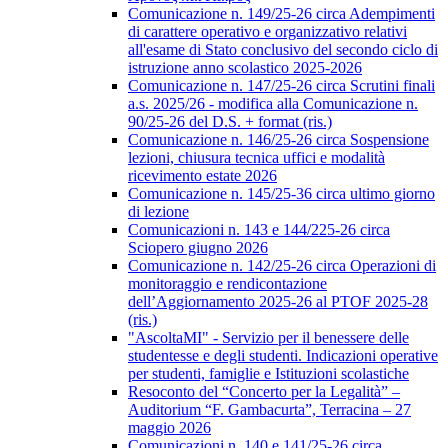
Comunicazione n. 149/25-26 circa Adempimenti
di carattere operativo e organizzativo relativi
all'esame di Stato conclusivo del secondo ciclo di
istruzione anno scolastico 2025-2026
Comunicazione n. 147/25-26 circa Scrutini finali
a.s. 2025/26 - modifica alla Comunicazione n.
90/25-26 del D.S. + format (ris.)
Comunicazione n. 146/25-26 circa Sospensione
lezioni, chiusura tecnica uffici e modalità
ricevimento estate 2026
Comunicazione n. 145/25-36 circa ultimo giorno
di lezione
Comunicazioni n. 143 e 144/225-26 circa
Sciopero giugno 2026
Comunicazione n. 142/25-26 circa Operazioni di
monitoraggio e rendicontazione
dell’Aggiornamento 2025-26 al PTOF 2025-28
(ris.)
"AscoltaMI" - Servizio per il benessere delle
studentesse e degli studenti. Indicazioni operative
per studenti, famiglie e Istituzioni scolastiche
Resoconto del “Concerto per la Legalità” –
Auditorium “F. Gambacurta”, Terracina – 27
maggio 2026
Comunicazioni n. 140 e 141/25-26 circa