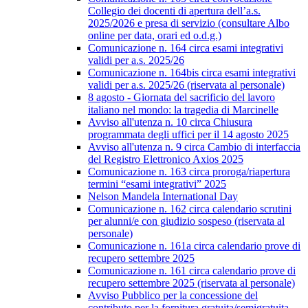
Collegio dei docenti di apertura dell’a.s.
2025/2026 e presa di servizio (consultare Albo
online per data, orari ed o.d.g.)
Comunicazione n. 164 circa esami integrativi
validi per a.s. 2025/26
Comunicazione n. 164bis circa esami integrativi
validi per a.s. 2025/26 (riservata al personale)
8 agosto - Giornata del sacrificio del lavoro
italiano nel mondo: la tragedia di Marcinelle
Avviso all'utenza n. 10 circa Chiusura
programmata degli uffici per il 14 agosto 2025
Avviso all'utenza n. 9 circa Cambio di interfaccia
del Registro Elettronico Axios 2025
Comunicazione n. 163 circa proroga/riapertura
termini “esami integrativi” 2025
Nelson Mandela International Day
Comunicazione n. 162 circa calendario scrutini
per alunni/e con giudizio sospeso (riservata al
personale)
Comunicazione n. 161a circa calendario prove di
recupero settembre 2025
Comunicazione n. 161 circa calendario prove di
recupero settembre 2025 (riservata al personale)
Avviso Pubblico per la concessione del
contributo per la fornitura gratuita/semigratuita