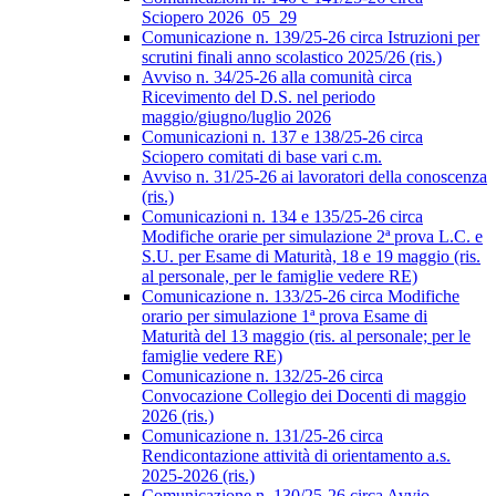
Sciopero 2026_05_29
Comunicazione n. 139/25-26 circa Istruzioni per
scrutini finali anno scolastico 2025/26 (ris.)
Avviso n. 34/25-26 alla comunità circa
Ricevimento del D.S. nel periodo
maggio/giugno/luglio 2026
Comunicazioni n. 137 e 138/25-26 circa
Sciopero comitati di base vari c.m.
Avviso n. 31/25-26 ai lavoratori della conoscenza
(ris.)
Comunicazioni n. 134 e 135/25-26 circa
Modifiche orarie per simulazione 2ª prova L.C. e
S.U. per Esame di Maturità, 18 e 19 maggio (ris.
al personale, per le famiglie vedere RE)
Comunicazione n. 133/25-26 circa Modifiche
orario per simulazione 1ª prova Esame di
Maturità del 13 maggio (ris. al personale; per le
famiglie vedere RE)
Comunicazione n. 132/25-26 circa
Convocazione Collegio dei Docenti di maggio
2026 (ris.)
Comunicazione n. 131/25-26 circa
Rendicontazione attività di orientamento a.s.
2025-2026 (ris.)
Comunicazione n. 130/25-26 circa Avvio