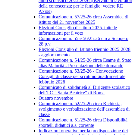
anno scolastico 2025-2026 (riservato ai lavoratori
della conoscenza; per le famiglie: vedere RE
Axios)
Comunicazione n. 57/25-26 circa Assemblea di
istituto del 21 novembre 2025
Elezioni Consiglio d'istituto 2025, tutte le
informazioni per il voto
Comunicazioni n. 55 e 56/25-26 circa Sciopero
28 p.v.
Elezioni Consiglio di Istituto triennio 2025-2028
- aggiornamento
Comunicazione n. 54/25-26 circa Esame di Stato
alias Maturità - Presentazione delle domande
Comunicazione n. 53/25-26 - Convocazione
Consigli di classe per scrutinio quadrimestrale
febbraio 2026
Comunicato di solidarietà al Dirigente scolastico
dell’I.C. “Santa Beatrice” di Roma
Quattro novembre
Comunicazione n. 52/25-26 circa Richiesta,
svolgimento e verbalizzazione dell’assemblea di
classe
Comunicazione n. 51/25-26 circa Disponibilità
sportelli didattici a.s. corrente
Indicazioni operative per la predisposizione dei