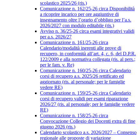
scolastico 2025/26 (ris.)
Comunicazione n. 162/25-26 circa Disponibilità
a ricoprire incarico per ore aggiuntive di
insegnamento oltre l’orario d’obbligo per l’a.s.
2026/2027 con modulo editabile (ris.)
Avviso n. 36/25-26 circa esami integrativi validi
per a.s. 2026/27
Comunicazione n. 161/25-26 circa
Calendario/modalità inerenti alle prove di
recupero, in conformità all’art. 4, c. 6, del D.P.R.
122/2009 e alla normativa collegata (ris. al pers.;
per le fam. v. Re)
Comunicazione n. 160/25-26 circa Calendario
corsi di recupero a.s. 2025/26 rettificato ed
aggiornato (ris. al personale; per le famiglie
vedere RE)
Comunicazione n. 159/25-26 circa Calendario
corsi di recupero validi per esami riparazione
2026/27 (ris. al personale; per le famiglie vedere
RE)
Comunicazione n. 158/25-26 circa
Convocazione Collegio dei Docenti extra di fine
giugno 2026 (ris.)
Calendario scolastico a.s. 2026/2027 – Consenso
regionale alle proposte di variazione