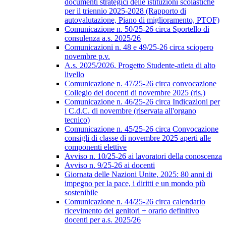
documenti strategici delle istituzioni scolastiche
per il triennio 2025-2028 (Rapporto di
autovalutazione, Piano di miglioramento, PTOF)
Comunicazione n. 50/25-26 circa Sportello di
consulenza a.s. 2025/26
Comunicazioni n. 48 e 49/25-26 circa sciopero
novembre p.v.
A.s. 2025/2026, Progetto Studente-atleta di alto
livello
Comunicazione n. 47/25-26 circa convocazione
Collegio dei docenti di novembre 2025 (ris.)
Comunicazione n. 46/25-26 circa Indicazioni per
i C.d.C. di novembre (riservata all'organo
tecnico)
Comunicazione n. 45/25-26 circa Convocazione
consigli di classe di novembre 2025 aperti alle
componenti elettive
Avviso n. 10/25-26 ai lavoratori della conoscenza
Avviso n. 9/25-26 ai docenti
Giornata delle Nazioni Unite, 2025: 80 anni di
impegno per la pace, i diritti e un mondo più
sostenibile
Comunicazione n. 44/25-26 circa calendario
ricevimento dei genitori + orario definitivo
docenti per a.s. 2025/26