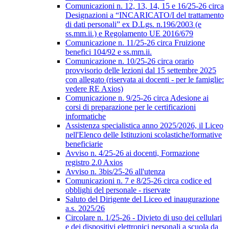
Comunicazioni n. 12, 13, 14, 15 e 16/25-26 circa
Designazioni a “INCARICATO/I del trattamento
di dati personali” ex D.Lgs. n.196/2003 (e
ss.mm.ii.) e Regolamento UE 2016/679
Comunicazione n. 11/25-26 circa Fruizione
benefici 104/92 e ss.mm.ii.
Comunicazione n. 10/25-26 circa orario
provvisorio delle lezioni dal 15 settembre 2025
con allegato (riservata ai docenti - per le famiglie:
vedere RE Axios)
Comunicazione n. 9/25-26 circa Adesione ai
corsi di preparazione per le certificazioni
informatiche
Assistenza specialistica anno 2025/2026, il Liceo
nell'Elenco delle Istituzioni scolastiche/formative
beneficiarie
Avviso n. 4/25-26 ai docenti, Formazione
registro 2.0 Axios
Avviso n. 3bis/25-26 all'utenza
Comunicazioni n. 7 e 8/25-26 circa codice ed
obblighi del personale - riservate
Saluto del Dirigente del Liceo ed inaugurazione
a.s. 2025/26
Circolare n. 1/25-26 - Divieto di uso dei cellulari
e dei dispositivi elettronici personali a scuola da