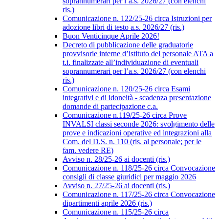
soprannumerari per l’a.s. 2026/27 (con elenchi
ris.)
Comunicazione n. 122/25-26 circa Istruzioni per
adozione libri di testo a.s. 2026/27 (ris.)
Buon Venticinque Aprile 2026!
Decreto di pubblicazione delle graduatorie
provvisorie interne d’istituto del personale ATA a
t.i. finalizzate all’individuazione di eventuali
soprannumerari per l’a.s. 2026/27 (con elenchi
ris.)
Comunicazione n. 120/25-26 circa Esami
integrativi e di idoneità - scadenza presentazione
domande di partecipazione c.a.
Comunicazione n.119/25-26 circa Prove
INVALSI classi seconde 2026: svolgimento delle
prove e indicazioni operative ed integrazioni alla
Com. del D.S. n. 110 (ris. al personale; per le
fam. vedere RE)
Avviso n. 28/25-26 ai docenti (ris.)
Comunicazione n. 118/25-26 circa Convocazione
consigli di classe giuridici per maggio 2026
Avviso n. 27/25-26 ai docenti (ris.)
Comunicazione n. 117/25-26 circa Convocazione
dipartimenti aprile 2026 (ris.)
Comunicazione n. 115/25-26 circa