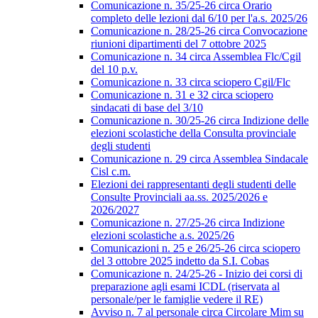
Comunicazione n. 35/25-26 circa Orario
completo delle lezioni dal 6/10 per l'a.s. 2025/26
Comunicazione n. 28/25-26 circa Convocazione
riunioni dipartimenti del 7 ottobre 2025
Comunicazione n. 34 circa Assemblea Flc/Cgil
del 10 p.v.
Comunicazione n. 33 circa sciopero Cgil/Flc
Comunicazione n. 31 e 32 circa sciopero
sindacati di base del 3/10
Comunicazione n. 30/25-26 circa Indizione delle
elezioni scolastiche della Consulta provinciale
degli studenti
Comunicazione n. 29 circa Assemblea Sindacale
Cisl c.m.
Elezioni dei rappresentanti degli studenti delle
Consulte Provinciali aa.ss. 2025/2026 e
2026/2027
Comunicazione n. 27/25-26 circa Indizione
elezioni scolastiche a.s. 2025/26
Comunicazioni n. 25 e 26/25-26 circa sciopero
del 3 ottobre 2025 indetto da S.I. Cobas
Comunicazione n. 24/25-26 - Inizio dei corsi di
preparazione agli esami ICDL (riservata al
personale/per le famiglie vedere il RE)
Avviso n. 7 al personale circa Circolare Mim su