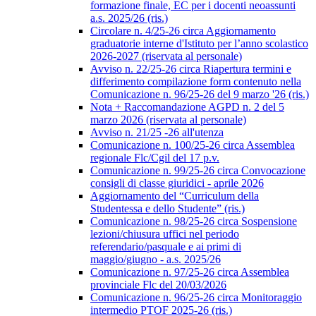
formazione finale, EC per i docenti neoassunti
a.s. 2025/26 (ris.)
Circolare n. 4/25-26 circa Aggiornamento
graduatorie interne d'Istituto per l’anno scolastico
2026-2027 (riservata al personale)
Avviso n. 22/25-26 circa Riapertura termini e
differimento compilazione form contenuto nella
Comunicazione n. 96/25-26 del 9 marzo '26 (ris.)
Nota + Raccomandazione AGPD n. 2 del 5
marzo 2026 (riservata al personale)
Avviso n. 21/25 -26 all'utenza
Comunicazione n. 100/25-26 circa Assemblea
regionale Flc/Cgil del 17 p.v.
Comunicazione n. 99/25-26 circa Convocazione
consigli di classe giuridici - aprile 2026
Aggiornamento del “Curriculum della
Studentessa e dello Studente” (ris.)
Comunicazione n. 98/25-26 circa Sospensione
lezioni/chiusura uffici nel periodo
referendario/pasquale e ai primi di
maggio/giugno - a.s. 2025/26
Comunicazione n. 97/25-26 circa Assemblea
provinciale Flc del 20/03/2026
Comunicazione n. 96/25-26 circa Monitoraggio
intermedio PTOF 2025-26 (ris.)