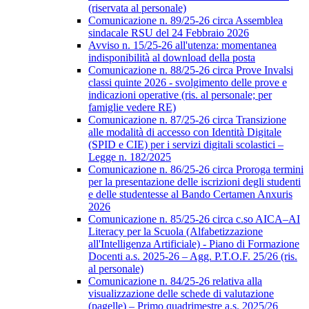
(riservata al personale)
Comunicazione n. 89/25-26 circa Assemblea
sindacale RSU del 24 Febbraio 2026
Avviso n. 15/25-26 all'utenza: momentanea
indisponibilità al download della posta
Comunicazione n. 88/25-26 circa Prove Invalsi
classi quinte 2026 - svolgimento delle prove e
indicazioni operative (ris. al personale; per
famiglie vedere RE)
Comunicazione n. 87/25-26 circa Transizione
alle modalità di accesso con Identità Digitale
(SPID e CIE) per i servizi digitali scolastici –
Legge n. 182/2025
Comunicazione n. 86/25-26 circa Proroga termini
per la presentazione delle iscrizioni degli studenti
e delle studentesse al Bando Certamen Anxuris
2026
Comunicazione n. 85/25-26 circa c.so AICA–AI
Literacy per la Scuola (Alfabetizzazione
all'Intelligenza Artificiale) - Piano di Formazione
Docenti a.s. 2025-26 – Agg. P.T.O.F. 25/26 (ris.
al personale)
Comunicazione n. 84/25-26 relativa alla
visualizzazione delle schede di valutazione
(pagelle) – Primo quadrimestre a.s. 2025/26