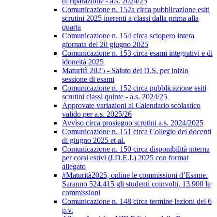
di riparazione - a.s. 2024/25
Comunicazione n. 152a circa pubblicazione esiti
scrutini 2025 inerenti a classi dalla prima alla
quarta
Comunicazione n. 154 circa sciopero intera
giornata del 20 giugno 2025
Comunicazione n. 153 circa esami integrativi e di
idoneità 2025
Maturità 2025 - Saluto del D.S. per inizio
sessione di esami
Comunicazione n. 152 circa pubblicazione esiti
scrutini classi quinte - a.s. 2024/25
Approvate variazioni al Calendario scolastico
valido per a.s. 2025/26
Avviso circa prosieguo scrutini a.s. 2024/2025
Comunicazione n. 151 circa Collegio dei docenti
di giugno 2025 et al.
Comunicazione n. 150 circa disponibilità interna
per corsi estivi (I.D.E.I.) 2025 con format
allegato
#Maturità2025, online le commissioni d’Esame.
Saranno 524.415 gli studenti coinvolti, 13.900 le
commissioni
Comunicazione n. 148 circa termine lezioni del 6
p.v.