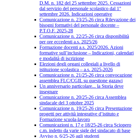
D.M. n. 182 del 25 settembre 2025. Cessazioni
dal servizio del personale scolastico dal 1°
settembre 2026. Indicazioni operative
Comunicazione n. 23/25-26 circa Rilevazione dei
bisogni formativi del personale docente –
P.T.O.F. 2025-28
Comunicazione n. 22/25-26 circa disponibilità
per ore eccedenti a.s. 2025/26
Formazione docenti a.s. 2025/2026. Azioni
formative sull’inclusione – Indicazioni, calendari
e modalità di iscrizione
Elezioni degli organi collegiali a livello di
istituzione scolastica – a.s. 2025-2026
Comunicazione n. 21/25-26 circa convocazione
assemblea FLC/CGIL su questione gazawi
Un anniversario particolare... la Storia deve
insegnare
Comunicazione n. 20/25-26 circa Assemblea
sindacale del 3 ottobre 2025
Comunicazione n. 19/25-26 circa Presentazione
progetti per attività integrative d’istituto e
Formazione scuola-lavoro
Comunicazioni n. 17 e 18/25-26 circa Sciopero
c.m. indetto da varie sigle del sindacato di base
Avviso n. 6/25-26 agli studenti