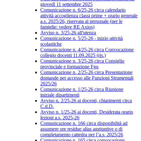
giovedì 11 settembre 2025
Comunicazione n. 6/25-26 circa calendario
attività accoglienza classi prime + orario generale
a.s. 2025/26, riservata al personale (per le
famiglie: vedere RE Axios)
Avviso n. 3/25-26 all'utenza
Comunicazione n. 5/25-26 - inizio attività
scolastiche
Comunicazione n. 4/25-26 circa Convocazione
collegio docenti 11.09.2025 (ris.)
Comunicazione n. 3/25-26 circa Consiglio
provinciale e formazione Fgu
Comunicazione n. 2/25-26 circa Presentazione
domande per accesso alle Funzioni Strumentali
2025/26
Comunicazione n. 1/25-26 circa Riunione
iniziale dipartimenti
Avviso n. 2/25-26 ai docenti, chiarimenti circa
C.d.D.
Avviso n. 1/25-26 ai docenti, Desiderata orario
lezioni a.s. 2025-26
Comunicazione n. 166 circa disponibilità ad
assumere ore residue alias aggiuntive o di
completamento cattedra per l’a.s. 2025/26
Comunicazione n. 165 circa convocazione