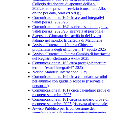
Collegio dei docenti di apertura dell’a.s.
2025/2026 e presa di servizio (consultare Albo
online per data, orari ed o.d.g.)
Comunicazione n. 164 circa esami integrativi
validi per a.s. 2025/26
Comunicazione n. 164bis circa esami integrativi
validi per a.s. 2025/26 (riservata al personale)
8 agosto - Giornata del sacrificio del lavoro
italiano nel mondo: la tragedia di Marcinelle
Avviso all'utenza n. 10 circa Chiusura
programmata degli uffici per il 14 agosto 2025
Avviso all'utenza n. 9 circa Cambio di interfaccia
del Registro Elettronico Axios 2025
Comunicazione n. 163 circa proroga/riapertura
termini “esami integrativi” 2025
Nelson Mandela International Day
Comunicazione n. 162 circa calendario scrutini
per alunni/e con giudizio sospeso (riservata al
personale)
Comunicazione n. 161a circa calendario prove di
recupero settembre 2025
Comunicazione n. 161 circa calendario prove di
recupero settembre 2025 (riservata al personale)
Avviso Pubblico per la concessione del
contributo per la fornitura gratuita/semigratuita