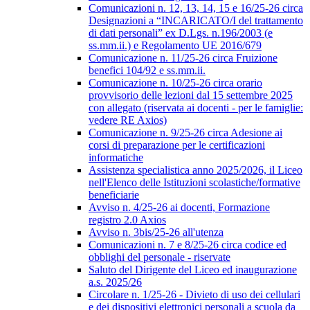
Comunicazioni n. 12, 13, 14, 15 e 16/25-26 circa
Designazioni a “INCARICATO/I del trattamento
di dati personali” ex D.Lgs. n.196/2003 (e
ss.mm.ii.) e Regolamento UE 2016/679
Comunicazione n. 11/25-26 circa Fruizione
benefici 104/92 e ss.mm.ii.
Comunicazione n. 10/25-26 circa orario
provvisorio delle lezioni dal 15 settembre 2025
con allegato (riservata ai docenti - per le famiglie:
vedere RE Axios)
Comunicazione n. 9/25-26 circa Adesione ai
corsi di preparazione per le certificazioni
informatiche
Assistenza specialistica anno 2025/2026, il Liceo
nell'Elenco delle Istituzioni scolastiche/formative
beneficiarie
Avviso n. 4/25-26 ai docenti, Formazione
registro 2.0 Axios
Avviso n. 3bis/25-26 all'utenza
Comunicazioni n. 7 e 8/25-26 circa codice ed
obblighi del personale - riservate
Saluto del Dirigente del Liceo ed inaugurazione
a.s. 2025/26
Circolare n. 1/25-26 - Divieto di uso dei cellulari
e dei dispositivi elettronici personali a scuola da