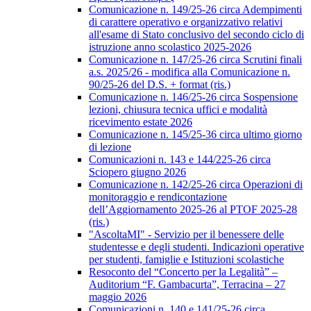
Comunicazione n. 149/25-26 circa Adempimenti
di carattere operativo e organizzativo relativi
all'esame di Stato conclusivo del secondo ciclo di
istruzione anno scolastico 2025-2026
Comunicazione n. 147/25-26 circa Scrutini finali
a.s. 2025/26 - modifica alla Comunicazione n.
90/25-26 del D.S. + format (ris.)
Comunicazione n. 146/25-26 circa Sospensione
lezioni, chiusura tecnica uffici e modalità
ricevimento estate 2026
Comunicazione n. 145/25-36 circa ultimo giorno
di lezione
Comunicazioni n. 143 e 144/225-26 circa
Sciopero giugno 2026
Comunicazione n. 142/25-26 circa Operazioni di
monitoraggio e rendicontazione
dell’Aggiornamento 2025-26 al PTOF 2025-28
(ris.)
"AscoltaMI" - Servizio per il benessere delle
studentesse e degli studenti. Indicazioni operative
per studenti, famiglie e Istituzioni scolastiche
Resoconto del “Concerto per la Legalità” –
Auditorium “F. Gambacurta”, Terracina – 27
maggio 2026
Comunicazioni n. 140 e 141/25-26 circa