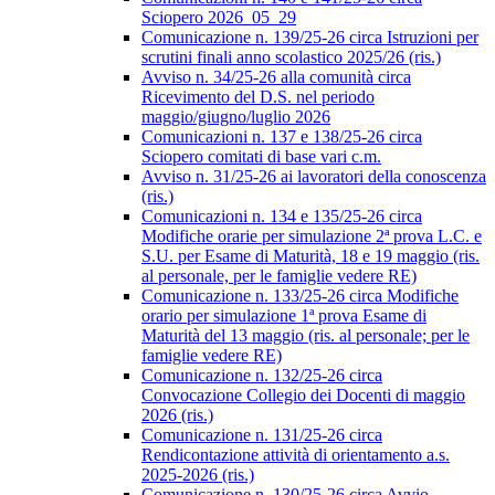
Sciopero 2026_05_29
Comunicazione n. 139/25-26 circa Istruzioni per
scrutini finali anno scolastico 2025/26 (ris.)
Avviso n. 34/25-26 alla comunità circa
Ricevimento del D.S. nel periodo
maggio/giugno/luglio 2026
Comunicazioni n. 137 e 138/25-26 circa
Sciopero comitati di base vari c.m.
Avviso n. 31/25-26 ai lavoratori della conoscenza
(ris.)
Comunicazioni n. 134 e 135/25-26 circa
Modifiche orarie per simulazione 2ª prova L.C. e
S.U. per Esame di Maturità, 18 e 19 maggio (ris.
al personale, per le famiglie vedere RE)
Comunicazione n. 133/25-26 circa Modifiche
orario per simulazione 1ª prova Esame di
Maturità del 13 maggio (ris. al personale; per le
famiglie vedere RE)
Comunicazione n. 132/25-26 circa
Convocazione Collegio dei Docenti di maggio
2026 (ris.)
Comunicazione n. 131/25-26 circa
Rendicontazione attività di orientamento a.s.
2025-2026 (ris.)
Comunicazione n. 130/25-26 circa Avvio