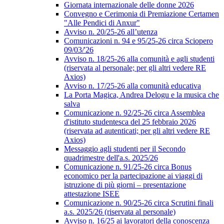
Giornata internazionale delle donne 2026
Convegno e Cerimonia di Premiazione Certamen
"Alle Pendici di Anxur"
Avviso n. 20/25-26 all’utenza
Comunicazioni n. 94 e 95/25-26 circa Sciopero
09/03/'26
Avviso n. 18/25-26 alla comunità e agli studenti
(riservata al personale; per gli altri vedere RE
Axios)
Avviso n. 17/25-26 alla comunità educativa
La Porta Magica, Andrea Delogu e la musica che
salva
Comunicazione n. 92/25-26 circa Assemblea
d'istituto studentesca del 25 febbraio 2026
(riservata ad autenticati; per gli altri vedere RE
Axios)
Messaggio agli studenti per il Secondo
quadrimestre dell'a.s. 2025/26
Comunicazione n. 91/25-26 circa Bonus
economico per la partecipazione ai viaggi di
istruzione di più giorni – presentazione
attestazione ISEE
Comunicazione n. 90/25-26 circa Scrutini finali
a.s. 2025/26 (riservata al personale)
Avviso n. 16/25 ai lavoratori della conoscenza