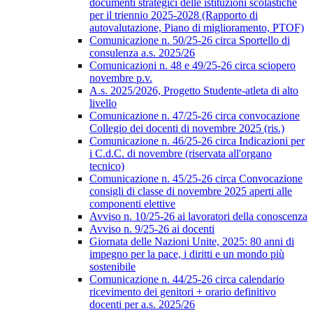
documenti strategici delle istituzioni scolastiche
per il triennio 2025-2028 (Rapporto di
autovalutazione, Piano di miglioramento, PTOF)
Comunicazione n. 50/25-26 circa Sportello di
consulenza a.s. 2025/26
Comunicazioni n. 48 e 49/25-26 circa sciopero
novembre p.v.
A.s. 2025/2026, Progetto Studente-atleta di alto
livello
Comunicazione n. 47/25-26 circa convocazione
Collegio dei docenti di novembre 2025 (ris.)
Comunicazione n. 46/25-26 circa Indicazioni per
i C.d.C. di novembre (riservata all'organo
tecnico)
Comunicazione n. 45/25-26 circa Convocazione
consigli di classe di novembre 2025 aperti alle
componenti elettive
Avviso n. 10/25-26 ai lavoratori della conoscenza
Avviso n. 9/25-26 ai docenti
Giornata delle Nazioni Unite, 2025: 80 anni di
impegno per la pace, i diritti e un mondo più
sostenibile
Comunicazione n. 44/25-26 circa calendario
ricevimento dei genitori + orario definitivo
docenti per a.s. 2025/26