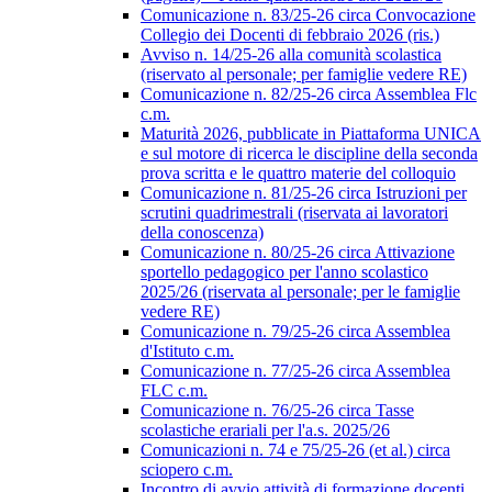
Comunicazione n. 83/25-26 circa Convocazione
Collegio dei Docenti di febbraio 2026 (ris.)
Avviso n. 14/25-26 alla comunità scolastica
(riservato al personale; per famiglie vedere RE)
Comunicazione n. 82/25-26 circa Assemblea Flc
c.m.
Maturità 2026, pubblicate in Piattaforma UNICA
e sul motore di ricerca le discipline della seconda
prova scritta e le quattro materie del colloquio
Comunicazione n. 81/25-26 circa Istruzioni per
scrutini quadrimestrali (riservata ai lavoratori
della conoscenza)
Comunicazione n. 80/25-26 circa Attivazione
sportello pedagogico per l'anno scolastico
2025/26 (riservata al personale; per le famiglie
vedere RE)
Comunicazione n. 79/25-26 circa Assemblea
d'Istituto c.m.
Comunicazione n. 77/25-26 circa Assemblea
FLC c.m.
Comunicazione n. 76/25-26 circa Tasse
scolastiche erariali per l'a.s. 2025/26
Comunicazioni n. 74 e 75/25-26 (et al.) circa
sciopero c.m.
Incontro di avvio attività di formazione docenti