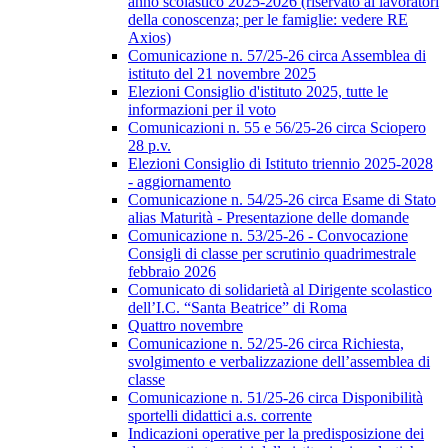
anno scolastico 2025-2026 (riservato ai lavoratori
della conoscenza; per le famiglie: vedere RE
Axios)
Comunicazione n. 57/25-26 circa Assemblea di
istituto del 21 novembre 2025
Elezioni Consiglio d'istituto 2025, tutte le
informazioni per il voto
Comunicazioni n. 55 e 56/25-26 circa Sciopero
28 p.v.
Elezioni Consiglio di Istituto triennio 2025-2028
- aggiornamento
Comunicazione n. 54/25-26 circa Esame di Stato
alias Maturità - Presentazione delle domande
Comunicazione n. 53/25-26 - Convocazione
Consigli di classe per scrutinio quadrimestrale
febbraio 2026
Comunicato di solidarietà al Dirigente scolastico
dell’I.C. “Santa Beatrice” di Roma
Quattro novembre
Comunicazione n. 52/25-26 circa Richiesta,
svolgimento e verbalizzazione dell’assemblea di
classe
Comunicazione n. 51/25-26 circa Disponibilità
sportelli didattici a.s. corrente
Indicazioni operative per la predisposizione dei