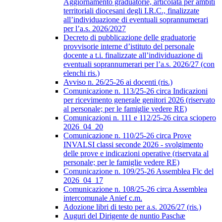
Aggiornamento graduatorie, articolata per ambiti
territoriali diocesani degli I.R.C., finalizzate
all’individuazione di eventuali soprannumerari
per l’a.s. 2026/2027
Decreto di pubblicazione delle graduatorie
provvisorie interne d’istituto del personale
docente a t.i. finalizzate all’individuazione di
eventuali soprannumerari per l’a.s. 2026/27 (con
elenchi ris.)
Avviso n. 26/25-26 ai docenti (ris.)
Comunicazione n. 113/25-26 circa Indicazioni
per ricevimento generale genitori 2026 (riservato
al personale; per le famiglie vedere RE)
Comunicazioni n. 111 e 112/25-26 circa sciopero
2026_04_20
Comunicazione n. 110/25-26 circa Prove
INVALSI classi seconde 2026 - svolgimento
delle prove e indicazioni operative (riservata al
personale; per le famiglie vedere RE)
Comunicazione n. 109/25-26 Assemblea Flc del
2026_04_17
Comunicazione n. 108/25-26 circa Assemblea
intercomunale Anief c.m.
Adozione libri di testo per a.s. 2026/27 (ris.)
Auguri del Dirigente de nuntio Paschæ