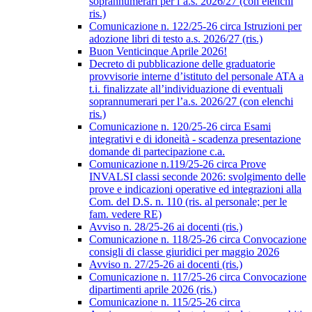
soprannumerari per l’a.s. 2026/27 (con elenchi
ris.)
Comunicazione n. 122/25-26 circa Istruzioni per
adozione libri di testo a.s. 2026/27 (ris.)
Buon Venticinque Aprile 2026!
Decreto di pubblicazione delle graduatorie
provvisorie interne d’istituto del personale ATA a
t.i. finalizzate all’individuazione di eventuali
soprannumerari per l’a.s. 2026/27 (con elenchi
ris.)
Comunicazione n. 120/25-26 circa Esami
integrativi e di idoneità - scadenza presentazione
domande di partecipazione c.a.
Comunicazione n.119/25-26 circa Prove
INVALSI classi seconde 2026: svolgimento delle
prove e indicazioni operative ed integrazioni alla
Com. del D.S. n. 110 (ris. al personale; per le
fam. vedere RE)
Avviso n. 28/25-26 ai docenti (ris.)
Comunicazione n. 118/25-26 circa Convocazione
consigli di classe giuridici per maggio 2026
Avviso n. 27/25-26 ai docenti (ris.)
Comunicazione n. 117/25-26 circa Convocazione
dipartimenti aprile 2026 (ris.)
Comunicazione n. 115/25-26 circa