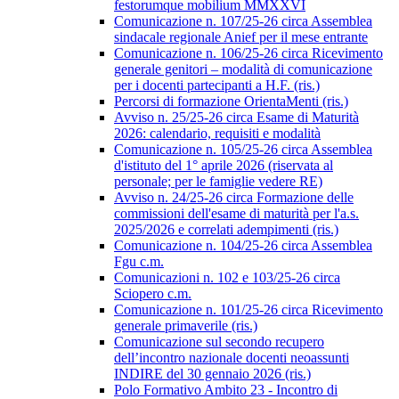
festorumque mobilium MMXXVI
Comunicazione n. 107/25-26 circa Assemblea
sindacale regionale Anief per il mese entrante
Comunicazione n. 106/25-26 circa Ricevimento
generale genitori – modalità di comunicazione
per i docenti partecipanti a H.F. (ris.)
Percorsi di formazione OrientaMenti (ris.)
Avviso n. 25/25-26 circa Esame di Maturità
2026: calendario, requisiti e modalità
Comunicazione n. 105/25-26 circa Assemblea
d'istituto del 1° aprile 2026 (riservata al
personale; per le famiglie vedere RE)
Avviso n. 24/25-26 circa Formazione delle
commissioni dell'esame di maturità per l'a.s.
2025/2026 e correlati adempimenti (ris.)
Comunicazione n. 104/25-26 circa Assemblea
Fgu c.m.
Comunicazioni n. 102 e 103/25-26 circa
Sciopero c.m.
Comunicazione n. 101/25-26 circa Ricevimento
generale primaverile (ris.)
Comunicazione sul secondo recupero
dell’incontro nazionale docenti neoassunti
INDIRE del 30 gennaio 2026 (ris.)
Polo Formativo Ambito 23 - Incontro di