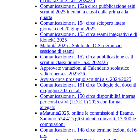
di riparazione - a.s. 2024/25
Comunicazione n. 152a circa pubblicazione esiti
scrutini 2025 inerenti a classi dalla prima alla
quarta
Comunicazione n. 154 circa sciopero intera
giornata del 20 giugno 2025
Comunicazione n. 153 circa esami integrativi e di
idoneità 2025
Maturità 2025 - Saluto del D.S. per inizio
sessione di esami
Comunicazione n. 152 circa pubblicazione esiti
scrutini classi quinte - a.s. 2024/25
Approvate variazioni al Calendario scolastico
valido per a.s. 2025/26
Avviso circa prosieguo scrutini a.s. 2024/2025
Comunicazione n. 151 circa Collegio dei docenti
di giugno 2025 et al.
Comunicazione n. 150 circa disponibilità interna
per corsi estivi (I.D.E.I.) 2025 con format
allegato
#Maturità2025, online le commissioni d’Esame.
Saranno 524.415 gli studenti coinvolti, 13.900 le
commissioni
Comunicazione n. 148 circa termine lezioni del 6
p.v.