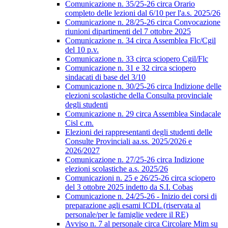
Comunicazione n. 35/25-26 circa Orario
completo delle lezioni dal 6/10 per l'a.s. 2025/26
Comunicazione n. 28/25-26 circa Convocazione
riunioni dipartimenti del 7 ottobre 2025
Comunicazione n. 34 circa Assemblea Flc/Cgil
del 10 p.v.
Comunicazione n. 33 circa sciopero Cgil/Flc
Comunicazione n. 31 e 32 circa sciopero
sindacati di base del 3/10
Comunicazione n. 30/25-26 circa Indizione delle
elezioni scolastiche della Consulta provinciale
degli studenti
Comunicazione n. 29 circa Assemblea Sindacale
Cisl c.m.
Elezioni dei rappresentanti degli studenti delle
Consulte Provinciali aa.ss. 2025/2026 e
2026/2027
Comunicazione n. 27/25-26 circa Indizione
elezioni scolastiche a.s. 2025/26
Comunicazioni n. 25 e 26/25-26 circa sciopero
del 3 ottobre 2025 indetto da S.I. Cobas
Comunicazione n. 24/25-26 - Inizio dei corsi di
preparazione agli esami ICDL (riservata al
personale/per le famiglie vedere il RE)
Avviso n. 7 al personale circa Circolare Mim su