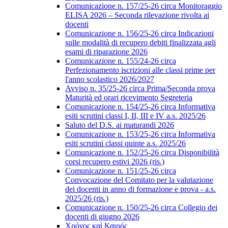
Comunicazione n. 157/25-26 circa Monitoraggio
ELISA 2026 – Seconda rilevazione rivolta ai
docenti
Comunicazione n. 156/25-26 circa Indicazioni
sulle modalità di recupero debiti finalizzata agli
esami di riparazione 2026
Comunicazione n. 155/24-26 circa
Perfezionamento iscrizioni alle classi prime per
l'anno scolastico 2026/2027
Avviso n. 35/25-26 circa Prima/Seconda prova
Maturità ed orari ricevimento Segreteria
Comunicazione n. 154/25-26 circa Informativa
esiti scrutini classi I, II, III e IV a.s. 2025/26
Saluto del D.S. ai maturandi 2026
Comunicazione n. 153/25-26 circa Informativa
esiti scrutini classi quinte a.s. 2025/26
Comunicazione n. 152/25-26 circa Disponibilità
corsi recupero estivi 2026 (ris.)
Comunicazione n. 151/25-26 circa
Convocazione del Comitato per la valutazione
dei docenti in anno di formazione e prova - a.s.
2025/26 (ris.)
Comunicazione n. 150/25-26 circa Collegio dei
docenti di giugno 2026
Χρόνος καὶ Καιρός