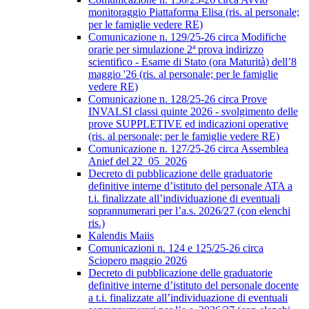
monitoraggio Piattaforma Elisa (ris. al personale;
per le famiglie vedere RE)
Comunicazione n. 129/25-26 circa Modifiche
orarie per simulazione 2ª prova indirizzo
scientifico - Esame di Stato (ora Maturità) dell’8
maggio '26 (ris. al personale; per le famiglie
vedere RE)
Comunicazione n. 128/25-26 circa Prove
INVALSI classi quinte 2026 - svolgimento delle
prove SUPPLETIVE ed indicazioni operative
(ris. al personale; per le famiglie vedere RE)
Comunicazione n. 127/25-26 circa Assemblea
Anief del 22_05_2026
Decreto di pubblicazione delle graduatorie
definitive interne d’istituto del personale ATA a
t.i. finalizzate all’individuazione di eventuali
soprannumerari per l’a.s. 2026/27 (con elenchi
ris.)
Kalendis Maiis
Comunicazioni n. 124 e 125/25-26 circa
Sciopero maggio 2026
Decreto di pubblicazione delle graduatorie
definitive interne d’istituto del personale docente
a t.i. finalizzate all’individuazione di eventuali