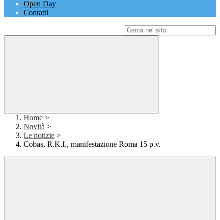
Open Day
Contatti
Campo di ricerca per le pagine del sito
Home
>
Novità
>
Le notizie
>
Cobas, R.K.I., manifestazione Roma 15 p.v.