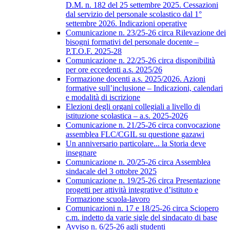
D.M. n. 182 del 25 settembre 2025. Cessazioni
dal servizio del personale scolastico dal 1°
settembre 2026. Indicazioni operative
Comunicazione n. 23/25-26 circa Rilevazione dei
bisogni formativi del personale docente –
P.T.O.F. 2025-28
Comunicazione n. 22/25-26 circa disponibilità
per ore eccedenti a.s. 2025/26
Formazione docenti a.s. 2025/2026. Azioni
formative sull’inclusione – Indicazioni, calendari
e modalità di iscrizione
Elezioni degli organi collegiali a livello di
istituzione scolastica – a.s. 2025-2026
Comunicazione n. 21/25-26 circa convocazione
assemblea FLC/CGIL su questione gazawi
Un anniversario particolare... la Storia deve
insegnare
Comunicazione n. 20/25-26 circa Assemblea
sindacale del 3 ottobre 2025
Comunicazione n. 19/25-26 circa Presentazione
progetti per attività integrative d’istituto e
Formazione scuola-lavoro
Comunicazioni n. 17 e 18/25-26 circa Sciopero
c.m. indetto da varie sigle del sindacato di base
Avviso n. 6/25-26 agli studenti