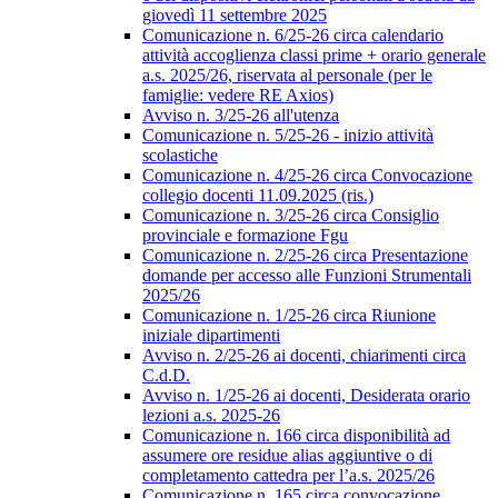
giovedì 11 settembre 2025
Comunicazione n. 6/25-26 circa calendario
attività accoglienza classi prime + orario generale
a.s. 2025/26, riservata al personale (per le
famiglie: vedere RE Axios)
Avviso n. 3/25-26 all'utenza
Comunicazione n. 5/25-26 - inizio attività
scolastiche
Comunicazione n. 4/25-26 circa Convocazione
collegio docenti 11.09.2025 (ris.)
Comunicazione n. 3/25-26 circa Consiglio
provinciale e formazione Fgu
Comunicazione n. 2/25-26 circa Presentazione
domande per accesso alle Funzioni Strumentali
2025/26
Comunicazione n. 1/25-26 circa Riunione
iniziale dipartimenti
Avviso n. 2/25-26 ai docenti, chiarimenti circa
C.d.D.
Avviso n. 1/25-26 ai docenti, Desiderata orario
lezioni a.s. 2025-26
Comunicazione n. 166 circa disponibilità ad
assumere ore residue alias aggiuntive o di
completamento cattedra per l’a.s. 2025/26
Comunicazione n. 165 circa convocazione