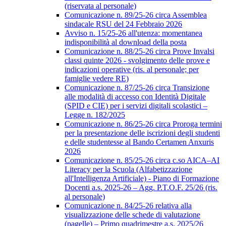
(riservata al personale)
Comunicazione n. 89/25-26 circa Assemblea
sindacale RSU del 24 Febbraio 2026
Avviso n. 15/25-26 all'utenza: momentanea
indisponibilità al download della posta
Comunicazione n. 88/25-26 circa Prove Invalsi
classi quinte 2026 - svolgimento delle prove e
indicazioni operative (ris. al personale; per
famiglie vedere RE)
Comunicazione n. 87/25-26 circa Transizione
alle modalità di accesso con Identità Digitale
(SPID e CIE) per i servizi digitali scolastici –
Legge n. 182/2025
Comunicazione n. 86/25-26 circa Proroga termini
per la presentazione delle iscrizioni degli studenti
e delle studentesse al Bando Certamen Anxuris
2026
Comunicazione n. 85/25-26 circa c.so AICA–AI
Literacy per la Scuola (Alfabetizzazione
all'Intelligenza Artificiale) - Piano di Formazione
Docenti a.s. 2025-26 – Agg. P.T.O.F. 25/26 (ris.
al personale)
Comunicazione n. 84/25-26 relativa alla
visualizzazione delle schede di valutazione
(pagelle) – Primo quadrimestre a.s. 2025/26