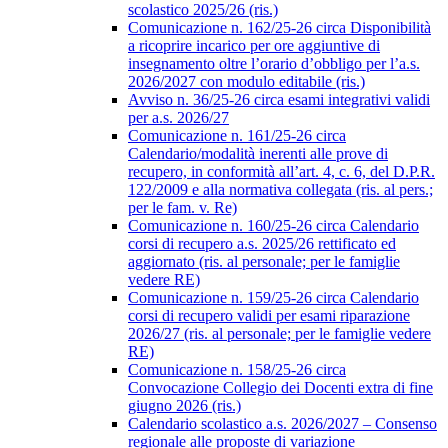
scolastico 2025/26 (ris.)
Comunicazione n. 162/25-26 circa Disponibilità
a ricoprire incarico per ore aggiuntive di
insegnamento oltre l’orario d’obbligo per l’a.s.
2026/2027 con modulo editabile (ris.)
Avviso n. 36/25-26 circa esami integrativi validi
per a.s. 2026/27
Comunicazione n. 161/25-26 circa
Calendario/modalità inerenti alle prove di
recupero, in conformità all’art. 4, c. 6, del D.P.R.
122/2009 e alla normativa collegata (ris. al pers.;
per le fam. v. Re)
Comunicazione n. 160/25-26 circa Calendario
corsi di recupero a.s. 2025/26 rettificato ed
aggiornato (ris. al personale; per le famiglie
vedere RE)
Comunicazione n. 159/25-26 circa Calendario
corsi di recupero validi per esami riparazione
2026/27 (ris. al personale; per le famiglie vedere
RE)
Comunicazione n. 158/25-26 circa
Convocazione Collegio dei Docenti extra di fine
giugno 2026 (ris.)
Calendario scolastico a.s. 2026/2027 – Consenso
regionale alle proposte di variazione