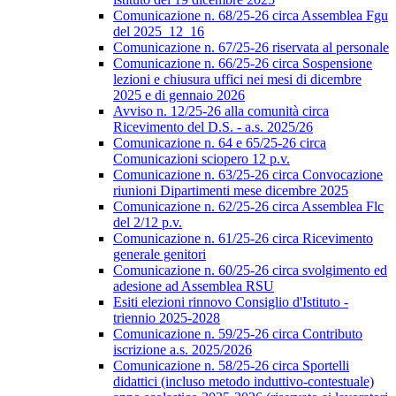
Comunicazione n. 68/25-26 circa Assemblea Fgu
del 2025_12_16
Comunicazione n. 67/25-26 riservata al personale
Comunicazione n. 66/25-26 circa Sospensione
lezioni e chiusura uffici nei mesi di dicembre
2025 e di gennaio 2026
Avviso n. 12/25-26 alla comunità circa
Ricevimento del D.S. - a.s. 2025/26
Comunicazione n. 64 e 65/25-26 circa
Comunicazioni sciopero 12 p.v.
Comunicazione n. 63/25-26 circa Convocazione
riunioni Dipartimenti mese dicembre 2025
Comunicazione n. 62/25-26 circa Assemblea Flc
del 2/12 p.v.
Comunicazione n. 61/25-26 circa Ricevimento
generale genitori
Comunicazione n. 60/25-26 circa svolgimento ed
adesione ad Assemblea RSU
Esiti elezioni rinnovo Consiglio d'Istituto -
triennio 2025-2028
Comunicazione n. 59/25-26 circa Contributo
iscrizione a.s. 2025/2026
Comunicazione n. 58/25-26 circa Sportelli
didattici (incluso metodo induttivo-contestuale)