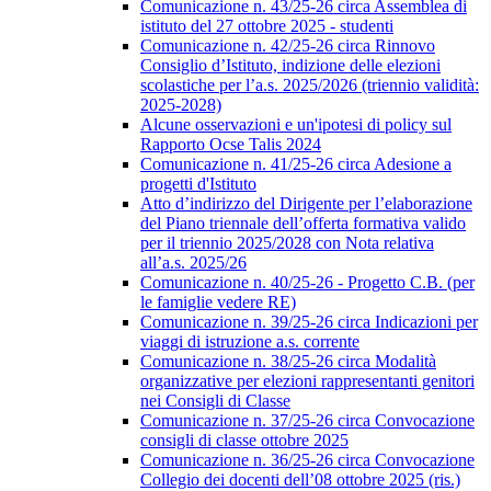
Comunicazione n. 43/25-26 circa Assemblea di
istituto del 27 ottobre 2025 - studenti
Comunicazione n. 42/25-26 circa Rinnovo
Consiglio d’Istituto, indizione delle elezioni
scolastiche per l’a.s. 2025/2026 (triennio validità:
2025-2028)
Alcune osservazioni e un'ipotesi di policy sul
Rapporto Ocse Talis 2024
Comunicazione n. 41/25-26 circa Adesione a
progetti d'Istituto
Atto d’indirizzo del Dirigente per l’elaborazione
del Piano triennale dell’offerta formativa valido
per il triennio 2025/2028 con Nota relativa
all’a.s. 2025/26
Comunicazione n. 40/25-26 - Progetto C.B. (per
le famiglie vedere RE)
Comunicazione n. 39/25-26 circa Indicazioni per
viaggi di istruzione a.s. corrente
Comunicazione n. 38/25-26 circa Modalità
organizzative per elezioni rappresentanti genitori
nei Consigli di Classe
Comunicazione n. 37/25-26 circa Convocazione
consigli di classe ottobre 2025
Comunicazione n. 36/25-26 circa Convocazione
Collegio dei docenti dell’08 ottobre 2025 (ris.)