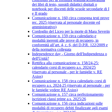
dei libri di testo, sussidi didattici digitali o
notebook per discenti delle scuole secondarie di I
e II grado
Comunicazione n. 160 circa consegna testi prove
rec. 2025 (riservata al personale docente ed
amministrativo)
Cordoglio del Liceo per la morte di Mara Severin
Comunicazione n. 159 circa calendario e
modalità inerenti alle prove di recupero, in
conformità all’art. 4, c. 6, del D.P.R. 122/2009 e
della normativa collegata
Independence day - Giorno dell'Indipendenza o
dell'Unità?
Rettifica alla comunicazione n. 158/24-25:
calendario corsi di recupero a.s. 2024/25
(riservato al personale - per le famiglie v. RE
Axios)
Comunicazione n. 158 circa calendario corsi di
recupero a.s. 2024-25 (riservato al personale - per
le famiglie vedere RE Axios)
Comunicazione n. 157 circa perfezionamento
iscrizioni classi prime a.s. 2025/26
Comunicazione n. 156 circa indicazioni sulle
modalità di recupero debiti finalizzate agli esami