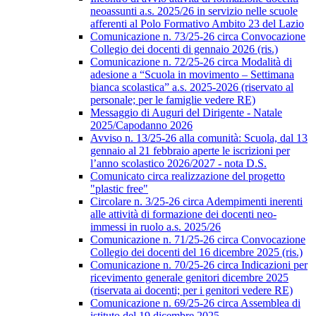
neoassunti a.s. 2025/26 in servizio nelle scuole
afferenti al Polo Formativo Ambito 23 del Lazio
Comunicazione n. 73/25-26 circa Convocazione
Collegio dei docenti di gennaio 2026 (ris.)
Comunicazione n. 72/25-26 circa Modalità di
adesione a “Scuola in movimento – Settimana
bianca scolastica” a.s. 2025-2026 (riservato al
personale; per le famiglie vedere RE)
Messaggio di Auguri del Dirigente - Natale
2025/Capodanno 2026
Avviso n. 13/25-26 alla comunità: Scuola, dal 13
gennaio al 21 febbraio aperte le iscrizioni per
l’anno scolastico 2026/2027 - nota D.S.
Comunicato circa realizzazione del progetto
"plastic free"
Circolare n. 3/25-26 circa Adempimenti inerenti
alle attività di formazione dei docenti neo-
immessi in ruolo a.s. 2025/26
Comunicazione n. 71/25-26 circa Convocazione
Collegio dei docenti del 16 dicembre 2025 (ris.)
Comunicazione n. 70/25-26 circa Indicazioni per
ricevimento generale genitori dicembre 2025
(riservata ai docenti; per i genitori vedere RE)
Comunicazione n. 69/25-26 circa Assemblea di
istituto del 19 dicembre 2025