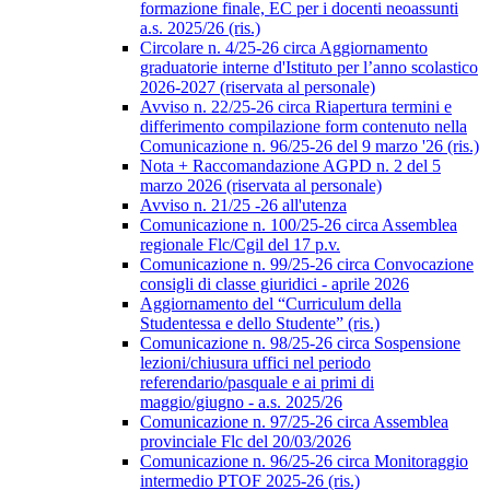
formazione finale, EC per i docenti neoassunti
a.s. 2025/26 (ris.)
Circolare n. 4/25-26 circa Aggiornamento
graduatorie interne d'Istituto per l’anno scolastico
2026-2027 (riservata al personale)
Avviso n. 22/25-26 circa Riapertura termini e
differimento compilazione form contenuto nella
Comunicazione n. 96/25-26 del 9 marzo '26 (ris.)
Nota + Raccomandazione AGPD n. 2 del 5
marzo 2026 (riservata al personale)
Avviso n. 21/25 -26 all'utenza
Comunicazione n. 100/25-26 circa Assemblea
regionale Flc/Cgil del 17 p.v.
Comunicazione n. 99/25-26 circa Convocazione
consigli di classe giuridici - aprile 2026
Aggiornamento del “Curriculum della
Studentessa e dello Studente” (ris.)
Comunicazione n. 98/25-26 circa Sospensione
lezioni/chiusura uffici nel periodo
referendario/pasquale e ai primi di
maggio/giugno - a.s. 2025/26
Comunicazione n. 97/25-26 circa Assemblea
provinciale Flc del 20/03/2026
Comunicazione n. 96/25-26 circa Monitoraggio
intermedio PTOF 2025-26 (ris.)