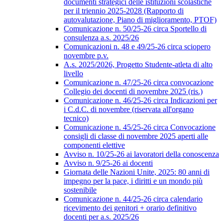
documenti strategici delle istituzioni scolastiche
per il triennio 2025-2028 (Rapporto di
autovalutazione, Piano di miglioramento, PTOF)
Comunicazione n. 50/25-26 circa Sportello di
consulenza a.s. 2025/26
Comunicazioni n. 48 e 49/25-26 circa sciopero
novembre p.v.
A.s. 2025/2026, Progetto Studente-atleta di alto
livello
Comunicazione n. 47/25-26 circa convocazione
Collegio dei docenti di novembre 2025 (ris.)
Comunicazione n. 46/25-26 circa Indicazioni per
i C.d.C. di novembre (riservata all'organo
tecnico)
Comunicazione n. 45/25-26 circa Convocazione
consigli di classe di novembre 2025 aperti alle
componenti elettive
Avviso n. 10/25-26 ai lavoratori della conoscenza
Avviso n. 9/25-26 ai docenti
Giornata delle Nazioni Unite, 2025: 80 anni di
impegno per la pace, i diritti e un mondo più
sostenibile
Comunicazione n. 44/25-26 circa calendario
ricevimento dei genitori + orario definitivo
docenti per a.s. 2025/26