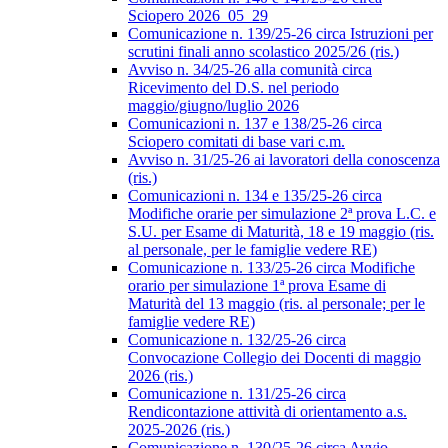
Sciopero 2026_05_29
Comunicazione n. 139/25-26 circa Istruzioni per
scrutini finali anno scolastico 2025/26 (ris.)
Avviso n. 34/25-26 alla comunità circa
Ricevimento del D.S. nel periodo
maggio/giugno/luglio 2026
Comunicazioni n. 137 e 138/25-26 circa
Sciopero comitati di base vari c.m.
Avviso n. 31/25-26 ai lavoratori della conoscenza
(ris.)
Comunicazioni n. 134 e 135/25-26 circa
Modifiche orarie per simulazione 2ª prova L.C. e
S.U. per Esame di Maturità, 18 e 19 maggio (ris.
al personale, per le famiglie vedere RE)
Comunicazione n. 133/25-26 circa Modifiche
orario per simulazione 1ª prova Esame di
Maturità del 13 maggio (ris. al personale; per le
famiglie vedere RE)
Comunicazione n. 132/25-26 circa
Convocazione Collegio dei Docenti di maggio
2026 (ris.)
Comunicazione n. 131/25-26 circa
Rendicontazione attività di orientamento a.s.
2025-2026 (ris.)
Comunicazione n. 130/25-26 circa Avvio