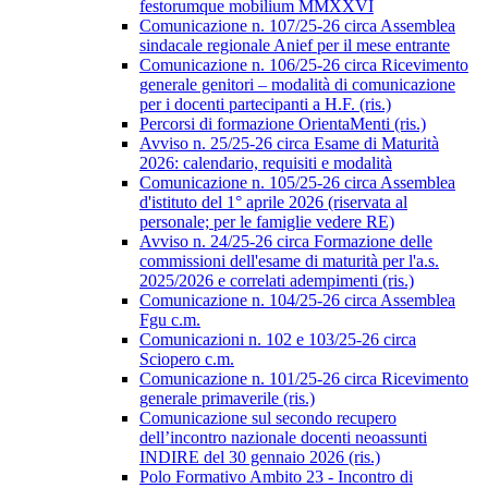
festorumque mobilium MMXXVI
Comunicazione n. 107/25-26 circa Assemblea
sindacale regionale Anief per il mese entrante
Comunicazione n. 106/25-26 circa Ricevimento
generale genitori – modalità di comunicazione
per i docenti partecipanti a H.F. (ris.)
Percorsi di formazione OrientaMenti (ris.)
Avviso n. 25/25-26 circa Esame di Maturità
2026: calendario, requisiti e modalità
Comunicazione n. 105/25-26 circa Assemblea
d'istituto del 1° aprile 2026 (riservata al
personale; per le famiglie vedere RE)
Avviso n. 24/25-26 circa Formazione delle
commissioni dell'esame di maturità per l'a.s.
2025/2026 e correlati adempimenti (ris.)
Comunicazione n. 104/25-26 circa Assemblea
Fgu c.m.
Comunicazioni n. 102 e 103/25-26 circa
Sciopero c.m.
Comunicazione n. 101/25-26 circa Ricevimento
generale primaverile (ris.)
Comunicazione sul secondo recupero
dell’incontro nazionale docenti neoassunti
INDIRE del 30 gennaio 2026 (ris.)
Polo Formativo Ambito 23 - Incontro di