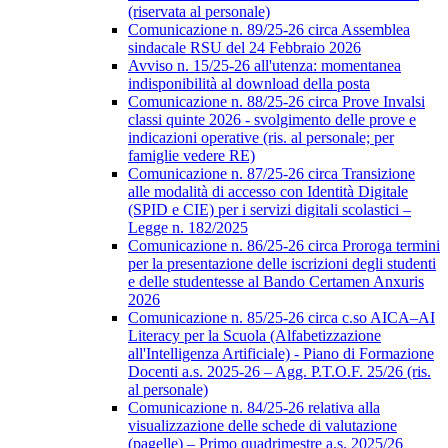
(riservata al personale)
Comunicazione n. 89/25-26 circa Assemblea
sindacale RSU del 24 Febbraio 2026
Avviso n. 15/25-26 all'utenza: momentanea
indisponibilità al download della posta
Comunicazione n. 88/25-26 circa Prove Invalsi
classi quinte 2026 - svolgimento delle prove e
indicazioni operative (ris. al personale; per
famiglie vedere RE)
Comunicazione n. 87/25-26 circa Transizione
alle modalità di accesso con Identità Digitale
(SPID e CIE) per i servizi digitali scolastici –
Legge n. 182/2025
Comunicazione n. 86/25-26 circa Proroga termini
per la presentazione delle iscrizioni degli studenti
e delle studentesse al Bando Certamen Anxuris
2026
Comunicazione n. 85/25-26 circa c.so AICA–AI
Literacy per la Scuola (Alfabetizzazione
all'Intelligenza Artificiale) - Piano di Formazione
Docenti a.s. 2025-26 – Agg. P.T.O.F. 25/26 (ris.
al personale)
Comunicazione n. 84/25-26 relativa alla
visualizzazione delle schede di valutazione
(pagelle) – Primo quadrimestre a.s. 2025/26