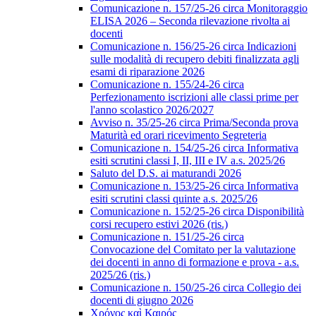
Comunicazione n. 157/25-26 circa Monitoraggio
ELISA 2026 – Seconda rilevazione rivolta ai
docenti
Comunicazione n. 156/25-26 circa Indicazioni
sulle modalità di recupero debiti finalizzata agli
esami di riparazione 2026
Comunicazione n. 155/24-26 circa
Perfezionamento iscrizioni alle classi prime per
l'anno scolastico 2026/2027
Avviso n. 35/25-26 circa Prima/Seconda prova
Maturità ed orari ricevimento Segreteria
Comunicazione n. 154/25-26 circa Informativa
esiti scrutini classi I, II, III e IV a.s. 2025/26
Saluto del D.S. ai maturandi 2026
Comunicazione n. 153/25-26 circa Informativa
esiti scrutini classi quinte a.s. 2025/26
Comunicazione n. 152/25-26 circa Disponibilità
corsi recupero estivi 2026 (ris.)
Comunicazione n. 151/25-26 circa
Convocazione del Comitato per la valutazione
dei docenti in anno di formazione e prova - a.s.
2025/26 (ris.)
Comunicazione n. 150/25-26 circa Collegio dei
docenti di giugno 2026
Χρόνος καὶ Καιρός