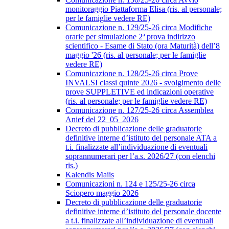
monitoraggio Piattaforma Elisa (ris. al personale;
per le famiglie vedere RE)
Comunicazione n. 129/25-26 circa Modifiche
orarie per simulazione 2ª prova indirizzo
scientifico - Esame di Stato (ora Maturità) dell’8
maggio '26 (ris. al personale; per le famiglie
vedere RE)
Comunicazione n. 128/25-26 circa Prove
INVALSI classi quinte 2026 - svolgimento delle
prove SUPPLETIVE ed indicazioni operative
(ris. al personale; per le famiglie vedere RE)
Comunicazione n. 127/25-26 circa Assemblea
Anief del 22_05_2026
Decreto di pubblicazione delle graduatorie
definitive interne d’istituto del personale ATA a
t.i. finalizzate all’individuazione di eventuali
soprannumerari per l’a.s. 2026/27 (con elenchi
ris.)
Kalendis Maiis
Comunicazioni n. 124 e 125/25-26 circa
Sciopero maggio 2026
Decreto di pubblicazione delle graduatorie
definitive interne d’istituto del personale docente
a t.i. finalizzate all’individuazione di eventuali