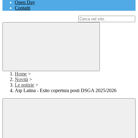
Open Day
Contatti
Campo di ricerca per le pagine del sito
Home
>
Novità
>
Le notizie
>
Atp Latina - Esito copertura posti DSGA 2025/2026