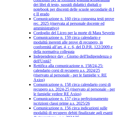
dei libri di testo, sussidi didattici digitali o
notebook per discenti delle scuole secondarie di I
e II grado
Comunicazione n. 160 circa consegna testi prove
rec. 2025 (riservata al personale docente ed
amministrativo)
Cordoglio del Liceo per la morte di Mara Severin
Comunicazione n. 159 circa calendario e
modalità inerenti alle prove di recupero, in
conformità all’art. 4, c. 6, del D.P.R. 122/2009 e
della normativa collegata
Independence day - Giorno dell'Indipendenza o
dell'Unità?
Rettifica alla comunicazione n. 158/24-25:
calendario corsi di recupero a.s. 2024/25
(riservato al personale - per le famiglie v. RE
Axios)
Comunicazione n. 158 circa calendario corsi di
recupero a.s. 2024-25 (riservato al personale - per
le famiglie vedere RE Axios)
Comunicazione n. 157 circa perfezionamento
iscrizioni classi prime a.s. 2025/26
Comunicazione n. 156 circa indicazioni sulle
modalità di recupero debiti finalizzate agli esami