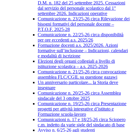
D.M. n. 182 del 25 settembre 2025. Cessazioni
dal servizio del personale scolastico dal 1°
settembre 2026. Indicazioni operative
Comunicazione n. 23/25-26 circa Rilevazione dei
bisogni formativi del personale docente –
P.T.O.F. 2025-28
Comunicazione n. 22/25-26 circa disponibilità
per ore eccedenti a.s. 2025/26
Formazione docenti a.s. 2025/2026. Azioni
formative sull’inclusione – Indicazioni, calendari
e modalità di iscrizione
Elezioni degli organi collegiali a livello di
istituzione scolastica – a.s. 2025-2026
Comunicazione n. 21/25-26 circa convocazione
assemblea FLC/CGIL su questione gazawi
Un anniversario particolare... la Storia deve
insegnare
Comunicazione n. 20/25-26 circa Assemblea
sindacale del 3 ottobre 2025
Comunicazione n. 19/25-26 circa Presentazione
progetti per attività integrative d’istituto e
Formazione scuola-lavoro
Comunicazioni n. 17 e 18/25-26 circa Sciopero
c.m. indetto da varie sigle del sindacato di base
Avviso n. 6/25-26 agli studenti