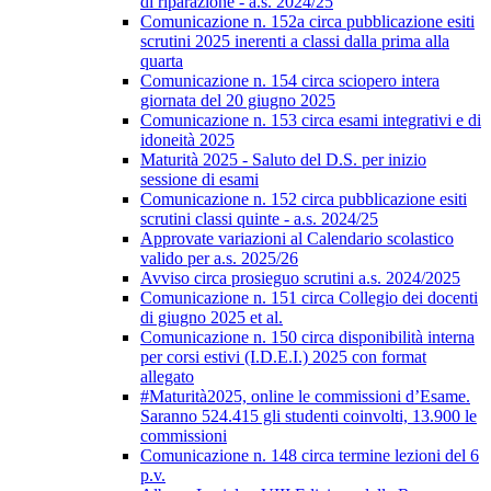
di riparazione - a.s. 2024/25
Comunicazione n. 152a circa pubblicazione esiti
scrutini 2025 inerenti a classi dalla prima alla
quarta
Comunicazione n. 154 circa sciopero intera
giornata del 20 giugno 2025
Comunicazione n. 153 circa esami integrativi e di
idoneità 2025
Maturità 2025 - Saluto del D.S. per inizio
sessione di esami
Comunicazione n. 152 circa pubblicazione esiti
scrutini classi quinte - a.s. 2024/25
Approvate variazioni al Calendario scolastico
valido per a.s. 2025/26
Avviso circa prosieguo scrutini a.s. 2024/2025
Comunicazione n. 151 circa Collegio dei docenti
di giugno 2025 et al.
Comunicazione n. 150 circa disponibilità interna
per corsi estivi (I.D.E.I.) 2025 con format
allegato
#Maturità2025, online le commissioni d’Esame.
Saranno 524.415 gli studenti coinvolti, 13.900 le
commissioni
Comunicazione n. 148 circa termine lezioni del 6
p.v.