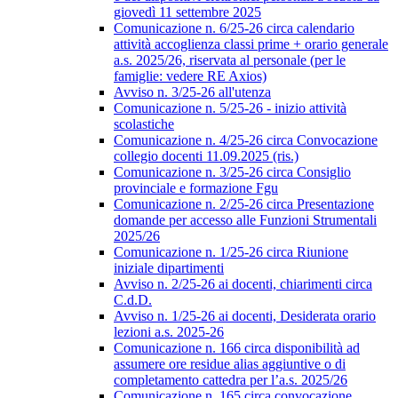
giovedì 11 settembre 2025
Comunicazione n. 6/25-26 circa calendario
attività accoglienza classi prime + orario generale
a.s. 2025/26, riservata al personale (per le
famiglie: vedere RE Axios)
Avviso n. 3/25-26 all'utenza
Comunicazione n. 5/25-26 - inizio attività
scolastiche
Comunicazione n. 4/25-26 circa Convocazione
collegio docenti 11.09.2025 (ris.)
Comunicazione n. 3/25-26 circa Consiglio
provinciale e formazione Fgu
Comunicazione n. 2/25-26 circa Presentazione
domande per accesso alle Funzioni Strumentali
2025/26
Comunicazione n. 1/25-26 circa Riunione
iniziale dipartimenti
Avviso n. 2/25-26 ai docenti, chiarimenti circa
C.d.D.
Avviso n. 1/25-26 ai docenti, Desiderata orario
lezioni a.s. 2025-26
Comunicazione n. 166 circa disponibilità ad
assumere ore residue alias aggiuntive o di
completamento cattedra per l’a.s. 2025/26
Comunicazione n. 165 circa convocazione