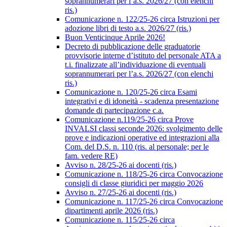
soprannumerari per l’a.s. 2026/27 (con elenchi
ris.)
Comunicazione n. 122/25-26 circa Istruzioni per
adozione libri di testo a.s. 2026/27 (ris.)
Buon Venticinque Aprile 2026!
Decreto di pubblicazione delle graduatorie
provvisorie interne d’istituto del personale ATA a
t.i. finalizzate all’individuazione di eventuali
soprannumerari per l’a.s. 2026/27 (con elenchi
ris.)
Comunicazione n. 120/25-26 circa Esami
integrativi e di idoneità - scadenza presentazione
domande di partecipazione c.a.
Comunicazione n.119/25-26 circa Prove
INVALSI classi seconde 2026: svolgimento delle
prove e indicazioni operative ed integrazioni alla
Com. del D.S. n. 110 (ris. al personale; per le
fam. vedere RE)
Avviso n. 28/25-26 ai docenti (ris.)
Comunicazione n. 118/25-26 circa Convocazione
consigli di classe giuridici per maggio 2026
Avviso n. 27/25-26 ai docenti (ris.)
Comunicazione n. 117/25-26 circa Convocazione
dipartimenti aprile 2026 (ris.)
Comunicazione n. 115/25-26 circa