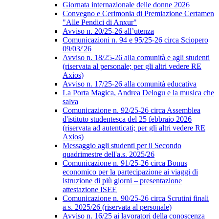
Giornata internazionale delle donne 2026
Convegno e Cerimonia di Premiazione Certamen
"Alle Pendici di Anxur"
Avviso n. 20/25-26 all’utenza
Comunicazioni n. 94 e 95/25-26 circa Sciopero
09/03/'26
Avviso n. 18/25-26 alla comunità e agli studenti
(riservata al personale; per gli altri vedere RE
Axios)
Avviso n. 17/25-26 alla comunità educativa
La Porta Magica, Andrea Delogu e la musica che
salva
Comunicazione n. 92/25-26 circa Assemblea
d'istituto studentesca del 25 febbraio 2026
(riservata ad autenticati; per gli altri vedere RE
Axios)
Messaggio agli studenti per il Secondo
quadrimestre dell'a.s. 2025/26
Comunicazione n. 91/25-26 circa Bonus
economico per la partecipazione ai viaggi di
istruzione di più giorni – presentazione
attestazione ISEE
Comunicazione n. 90/25-26 circa Scrutini finali
a.s. 2025/26 (riservata al personale)
Avviso n. 16/25 ai lavoratori della conoscenza