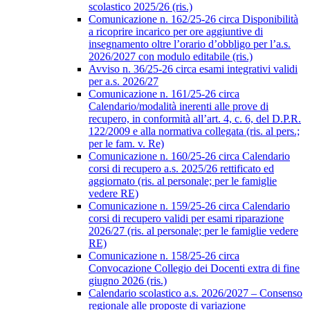
scolastico 2025/26 (ris.)
Comunicazione n. 162/25-26 circa Disponibilità
a ricoprire incarico per ore aggiuntive di
insegnamento oltre l’orario d’obbligo per l’a.s.
2026/2027 con modulo editabile (ris.)
Avviso n. 36/25-26 circa esami integrativi validi
per a.s. 2026/27
Comunicazione n. 161/25-26 circa
Calendario/modalità inerenti alle prove di
recupero, in conformità all’art. 4, c. 6, del D.P.R.
122/2009 e alla normativa collegata (ris. al pers.;
per le fam. v. Re)
Comunicazione n. 160/25-26 circa Calendario
corsi di recupero a.s. 2025/26 rettificato ed
aggiornato (ris. al personale; per le famiglie
vedere RE)
Comunicazione n. 159/25-26 circa Calendario
corsi di recupero validi per esami riparazione
2026/27 (ris. al personale; per le famiglie vedere
RE)
Comunicazione n. 158/25-26 circa
Convocazione Collegio dei Docenti extra di fine
giugno 2026 (ris.)
Calendario scolastico a.s. 2026/2027 – Consenso
regionale alle proposte di variazione