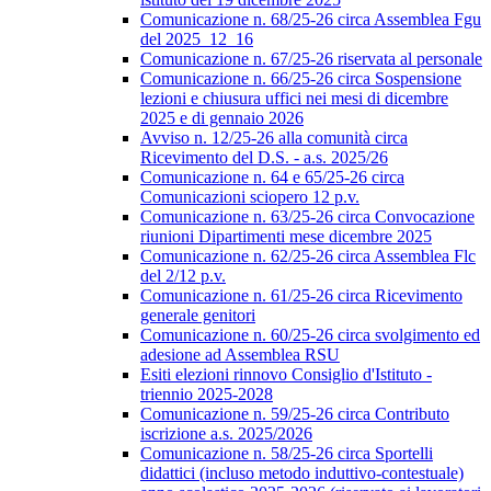
Comunicazione n. 68/25-26 circa Assemblea Fgu
del 2025_12_16
Comunicazione n. 67/25-26 riservata al personale
Comunicazione n. 66/25-26 circa Sospensione
lezioni e chiusura uffici nei mesi di dicembre
2025 e di gennaio 2026
Avviso n. 12/25-26 alla comunità circa
Ricevimento del D.S. - a.s. 2025/26
Comunicazione n. 64 e 65/25-26 circa
Comunicazioni sciopero 12 p.v.
Comunicazione n. 63/25-26 circa Convocazione
riunioni Dipartimenti mese dicembre 2025
Comunicazione n. 62/25-26 circa Assemblea Flc
del 2/12 p.v.
Comunicazione n. 61/25-26 circa Ricevimento
generale genitori
Comunicazione n. 60/25-26 circa svolgimento ed
adesione ad Assemblea RSU
Esiti elezioni rinnovo Consiglio d'Istituto -
triennio 2025-2028
Comunicazione n. 59/25-26 circa Contributo
iscrizione a.s. 2025/2026
Comunicazione n. 58/25-26 circa Sportelli
didattici (incluso metodo induttivo-contestuale)