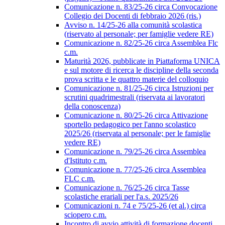
Comunicazione n. 83/25-26 circa Convocazione
Collegio dei Docenti di febbraio 2026 (ris.)
Avviso n. 14/25-26 alla comunità scolastica
(riservato al personale; per famiglie vedere RE)
Comunicazione n. 82/25-26 circa Assemblea Flc
c.m.
Maturità 2026, pubblicate in Piattaforma UNICA
e sul motore di ricerca le discipline della seconda
prova scritta e le quattro materie del colloquio
Comunicazione n. 81/25-26 circa Istruzioni per
scrutini quadrimestrali (riservata ai lavoratori
della conoscenza)
Comunicazione n. 80/25-26 circa Attivazione
sportello pedagogico per l'anno scolastico
2025/26 (riservata al personale; per le famiglie
vedere RE)
Comunicazione n. 79/25-26 circa Assemblea
d'Istituto c.m.
Comunicazione n. 77/25-26 circa Assemblea
FLC c.m.
Comunicazione n. 76/25-26 circa Tasse
scolastiche erariali per l'a.s. 2025/26
Comunicazioni n. 74 e 75/25-26 (et al.) circa
sciopero c.m.
Incontro di avvio attività di formazione docenti