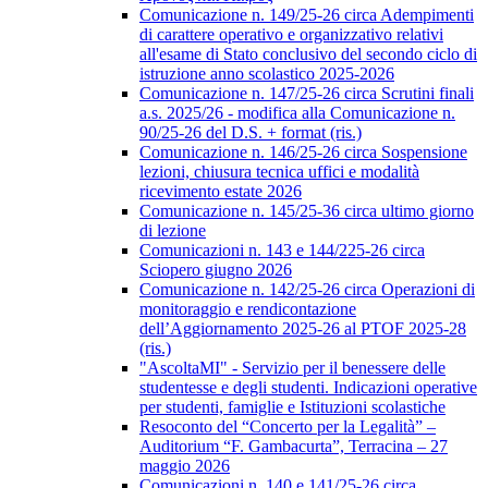
Comunicazione n. 149/25-26 circa Adempimenti
di carattere operativo e organizzativo relativi
all'esame di Stato conclusivo del secondo ciclo di
istruzione anno scolastico 2025-2026
Comunicazione n. 147/25-26 circa Scrutini finali
a.s. 2025/26 - modifica alla Comunicazione n.
90/25-26 del D.S. + format (ris.)
Comunicazione n. 146/25-26 circa Sospensione
lezioni, chiusura tecnica uffici e modalità
ricevimento estate 2026
Comunicazione n. 145/25-36 circa ultimo giorno
di lezione
Comunicazioni n. 143 e 144/225-26 circa
Sciopero giugno 2026
Comunicazione n. 142/25-26 circa Operazioni di
monitoraggio e rendicontazione
dell’Aggiornamento 2025-26 al PTOF 2025-28
(ris.)
"AscoltaMI" - Servizio per il benessere delle
studentesse e degli studenti. Indicazioni operative
per studenti, famiglie e Istituzioni scolastiche
Resoconto del “Concerto per la Legalità” –
Auditorium “F. Gambacurta”, Terracina – 27
maggio 2026
Comunicazioni n. 140 e 141/25-26 circa