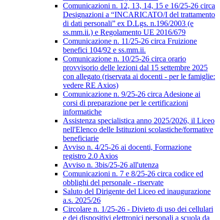
Comunicazioni n. 12, 13, 14, 15 e 16/25-26 circa
Designazioni a “INCARICATO/I del trattamento
di dati personali” ex D.Lgs. n.196/2003 (e
ss.mm.ii.) e Regolamento UE 2016/679
Comunicazione n. 11/25-26 circa Fruizione
benefici 104/92 e ss.mm.ii.
Comunicazione n. 10/25-26 circa orario
provvisorio delle lezioni dal 15 settembre 2025
con allegato (riservata ai docenti - per le famiglie:
vedere RE Axios)
Comunicazione n. 9/25-26 circa Adesione ai
corsi di preparazione per le certificazioni
informatiche
Assistenza specialistica anno 2025/2026, il Liceo
nell'Elenco delle Istituzioni scolastiche/formative
beneficiarie
Avviso n. 4/25-26 ai docenti, Formazione
registro 2.0 Axios
Avviso n. 3bis/25-26 all'utenza
Comunicazioni n. 7 e 8/25-26 circa codice ed
obblighi del personale - riservate
Saluto del Dirigente del Liceo ed inaugurazione
a.s. 2025/26
Circolare n. 1/25-26 - Divieto di uso dei cellulari
e dei dispositivi elettronici personali a scuola da