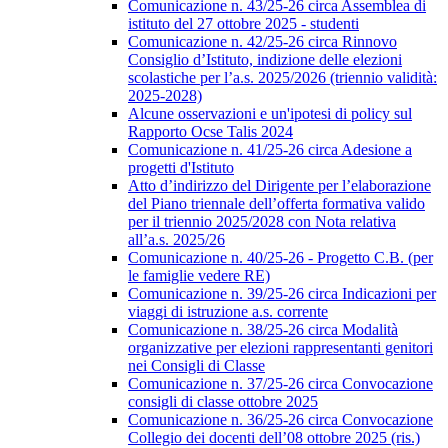
Comunicazione n. 43/25-26 circa Assemblea di
istituto del 27 ottobre 2025 - studenti
Comunicazione n. 42/25-26 circa Rinnovo
Consiglio d’Istituto, indizione delle elezioni
scolastiche per l’a.s. 2025/2026 (triennio validità:
2025-2028)
Alcune osservazioni e un'ipotesi di policy sul
Rapporto Ocse Talis 2024
Comunicazione n. 41/25-26 circa Adesione a
progetti d'Istituto
Atto d’indirizzo del Dirigente per l’elaborazione
del Piano triennale dell’offerta formativa valido
per il triennio 2025/2028 con Nota relativa
all’a.s. 2025/26
Comunicazione n. 40/25-26 - Progetto C.B. (per
le famiglie vedere RE)
Comunicazione n. 39/25-26 circa Indicazioni per
viaggi di istruzione a.s. corrente
Comunicazione n. 38/25-26 circa Modalità
organizzative per elezioni rappresentanti genitori
nei Consigli di Classe
Comunicazione n. 37/25-26 circa Convocazione
consigli di classe ottobre 2025
Comunicazione n. 36/25-26 circa Convocazione
Collegio dei docenti dell’08 ottobre 2025 (ris.)