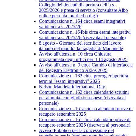
Collegio dei docenti di apertura dell’a.s.
2025/2026 e presa di servizio (consultare Albo
online per data, orari ed o.d.g.)
Comunicazione n. 164 circa esami integrativi
validi per a.s. 2025/26
Comunicazione n. 164bis circa esami integrativi
validi per a.s. 2025/26 (riservata al personale)
8 agosto - Giornata del sacrificio del lavoro
italiano nel mondo: la tragedia di Marcinelle
Avviso all'utenza n. 10 circa Chiusura
programmata degli uffici per il 14 agosto 2025
Avviso all'utenza n. 9 circa Cambio di interfaccia
del Registro Elettronico Axios 2025
Comunicazione n. 163 circa proroga/riapertura
termini “esami integrativi” 2025
Nelson Mandela International Day
Comunicazione n. 162 circa calendario scrutini
per alunni/e con giudizio sospeso (riservata al
personale)
Comunicazione n. 161a circa calendario prove di
recupero settembre 2025
Comunicazione n. 161 circa calendario prove di
recupero settembre 2025 (riservata al personale)
Avviso Pubblico per la concessione del
contributo per la fornitura gratuita/semigratuita