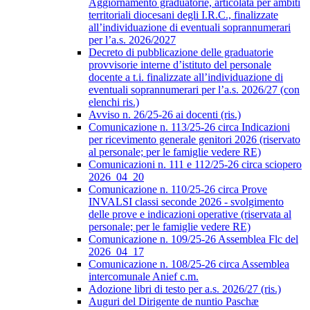
Aggiornamento graduatorie, articolata per ambiti
territoriali diocesani degli I.R.C., finalizzate
all’individuazione di eventuali soprannumerari
per l’a.s. 2026/2027
Decreto di pubblicazione delle graduatorie
provvisorie interne d’istituto del personale
docente a t.i. finalizzate all’individuazione di
eventuali soprannumerari per l’a.s. 2026/27 (con
elenchi ris.)
Avviso n. 26/25-26 ai docenti (ris.)
Comunicazione n. 113/25-26 circa Indicazioni
per ricevimento generale genitori 2026 (riservato
al personale; per le famiglie vedere RE)
Comunicazioni n. 111 e 112/25-26 circa sciopero
2026_04_20
Comunicazione n. 110/25-26 circa Prove
INVALSI classi seconde 2026 - svolgimento
delle prove e indicazioni operative (riservata al
personale; per le famiglie vedere RE)
Comunicazione n. 109/25-26 Assemblea Flc del
2026_04_17
Comunicazione n. 108/25-26 circa Assemblea
intercomunale Anief c.m.
Adozione libri di testo per a.s. 2026/27 (ris.)
Auguri del Dirigente de nuntio Paschæ