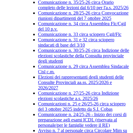
Comunicazione n. 35/25-26 circa Orario
completo delle lezioni dal 6/10 per l'a.s. 2025/26
Comunicazione n. 28/25-26 circa Convocazione
riunioni dipartimenti del 7 ottobre 2025
Comunicazione n. 34 circa Assemblea Flc/Cgil
del 10 p.v.
Comunicazione n. 33 circa sciopero Cgil/Flc
Comunicazione n. 31 e 32 circa sciopero
sindacati di base del 3/10
Comunicazione n. 30/25-26 circa Indizione delle
elezioni scolastiche della Consulta provinciale
degli studenti
Comunicazione n. 29 circa Assemblea Sindacale
Cisl c.m.
Elezioni dei rappresentanti degli studenti delle
Consulte Provinciali aa.ss. 2025/2026 e
2026/2027
Comunicazione n. 27/25-26 circa Indizione
elezioni scolastiche a.s. 2025/26
Comunicazioni n. 25 e 26/25-26 circa sciopero
del 3 ottobre 2025 indetto da S.I. Cobas
Comunicazione n. 24/25-26 - Inizio dei corsi di
preparazione agli esami ICDL (riservata al
personale/per le famiglie vedere il RE)
Avviso n. 7 al personale circa Circolare Mim su