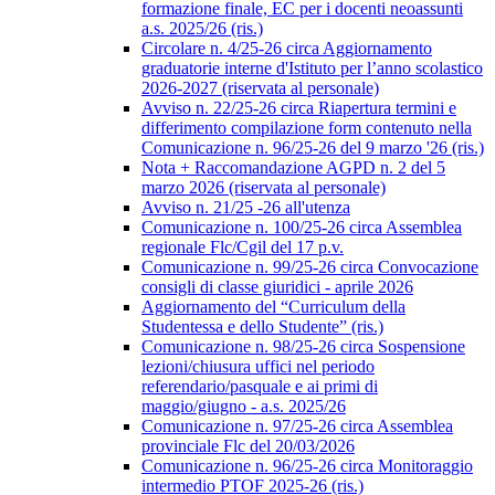
formazione finale, EC per i docenti neoassunti
a.s. 2025/26 (ris.)
Circolare n. 4/25-26 circa Aggiornamento
graduatorie interne d'Istituto per l’anno scolastico
2026-2027 (riservata al personale)
Avviso n. 22/25-26 circa Riapertura termini e
differimento compilazione form contenuto nella
Comunicazione n. 96/25-26 del 9 marzo '26 (ris.)
Nota + Raccomandazione AGPD n. 2 del 5
marzo 2026 (riservata al personale)
Avviso n. 21/25 -26 all'utenza
Comunicazione n. 100/25-26 circa Assemblea
regionale Flc/Cgil del 17 p.v.
Comunicazione n. 99/25-26 circa Convocazione
consigli di classe giuridici - aprile 2026
Aggiornamento del “Curriculum della
Studentessa e dello Studente” (ris.)
Comunicazione n. 98/25-26 circa Sospensione
lezioni/chiusura uffici nel periodo
referendario/pasquale e ai primi di
maggio/giugno - a.s. 2025/26
Comunicazione n. 97/25-26 circa Assemblea
provinciale Flc del 20/03/2026
Comunicazione n. 96/25-26 circa Monitoraggio
intermedio PTOF 2025-26 (ris.)