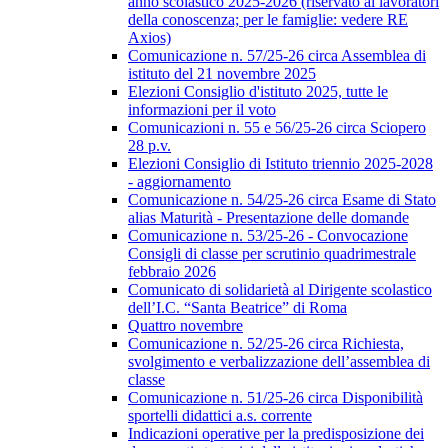
anno scolastico 2025-2026 (riservato ai lavoratori
della conoscenza; per le famiglie: vedere RE
Axios)
Comunicazione n. 57/25-26 circa Assemblea di
istituto del 21 novembre 2025
Elezioni Consiglio d'istituto 2025, tutte le
informazioni per il voto
Comunicazioni n. 55 e 56/25-26 circa Sciopero
28 p.v.
Elezioni Consiglio di Istituto triennio 2025-2028
- aggiornamento
Comunicazione n. 54/25-26 circa Esame di Stato
alias Maturità - Presentazione delle domande
Comunicazione n. 53/25-26 - Convocazione
Consigli di classe per scrutinio quadrimestrale
febbraio 2026
Comunicato di solidarietà al Dirigente scolastico
dell’I.C. “Santa Beatrice” di Roma
Quattro novembre
Comunicazione n. 52/25-26 circa Richiesta,
svolgimento e verbalizzazione dell’assemblea di
classe
Comunicazione n. 51/25-26 circa Disponibilità
sportelli didattici a.s. corrente
Indicazioni operative per la predisposizione dei