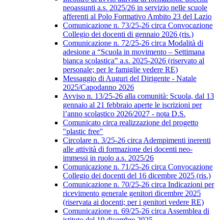
neoassunti a.s. 2025/26 in servizio nelle scuole
afferenti al Polo Formativo Ambito 23 del Lazio
Comunicazione n. 73/25-26 circa Convocazione
Collegio dei docenti di gennaio 2026 (ris.)
Comunicazione n. 72/25-26 circa Modalità di
adesione a “Scuola in movimento – Settimana
bianca scolastica” a.s. 2025-2026 (riservato al
personale; per le famiglie vedere RE)
Messaggio di Auguri del Dirigente - Natale
2025/Capodanno 2026
Avviso n. 13/25-26 alla comunità: Scuola, dal 13
gennaio al 21 febbraio aperte le iscrizioni per
l’anno scolastico 2026/2027 - nota D.S.
Comunicato circa realizzazione del progetto
"plastic free"
Circolare n. 3/25-26 circa Adempimenti inerenti
alle attività di formazione dei docenti neo-
immessi in ruolo a.s. 2025/26
Comunicazione n. 71/25-26 circa Convocazione
Collegio dei docenti del 16 dicembre 2025 (ris.)
Comunicazione n. 70/25-26 circa Indicazioni per
ricevimento generale genitori dicembre 2025
(riservata ai docenti; per i genitori vedere RE)
Comunicazione n. 69/25-26 circa Assemblea di
istituto del 19 dicembre 2025