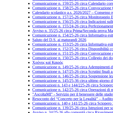
Comunicazione n. 159/25-26 circa Calendario corsi 
Comunicazione n. 158/25-26 circa Convocazione Col
Calendario scolastico a.s. 2026/2027 – Consenso re
Comunicazione n. 157/25-26 circa Monitoraggio EL
Comunicazione n. 156/25-26 circa Indicazioni sulle 
Comunicazione n. 155/24-26 circa Perfezionamento i
Avviso n. 35/25-26 circa Prima/Seconda prova Matu
Comunicazione n. 154/25-26 circa Informativa esiti s
Saluto del D.S. ai maturandi 2026
Comunicazione n. 153/25-26 circa Informativa esiti 
Comunicazione n. 152/25-26 circa Disponibilità cor
Comunicazione n. 151/25-26 circa Convocazione del 
Comunicazione n. 150/25-26 circa Collegio dei do
Χρόνος καὶ Καιρός
Comunicazione n. 149/25-26 circa Adempimenti di ca
Comunicazione n. 147/25-26 circa Scrutini finali a
Comunicazione n. 146/25-26 circa Sospensione lezio
Comunicazione n. 145/25-36 circa ultimo giorno di
Comunicazioni n. 143 e 144/225-26 circa Scioper
Comunicazione n. 142/25-26 circa Operazioni di 
"AscoltaMI" - Servizio per il benessere delle student
Resoconto del “Concerto per la Legalità” – Audit
Comunicazioni n. 140 e 141/25-26 circa Scioper
Comunicazione n. 139/25-26 circa Istruzioni per scr
Avviso n. 34/25-26 alla comunità circa Ricevimen