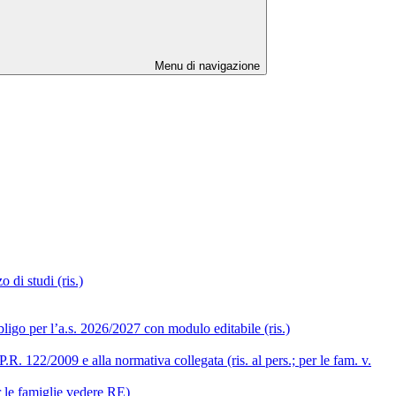
Menu di navigazione
 di studi (ris.)
ligo per l’a.s. 2026/2027 con modulo editabile (ris.)
R. 122/2009 e alla normativa collegata (ris. al pers.; per le fam. v.
r le famiglie vedere RE)