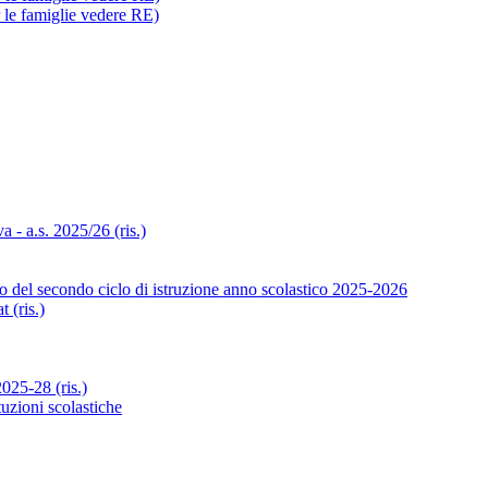
r le famiglie vedere RE)
- a.s. 2025/26 (ris.)
o del secondo ciclo di istruzione anno scolastico 2025-2026
 (ris.)
25-28 (ris.)
tuzioni scolastiche