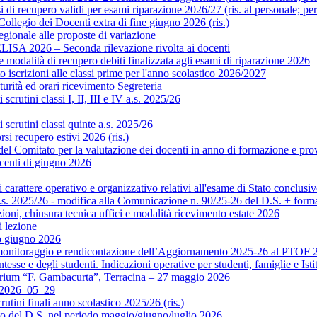
di recupero validi per esami riparazione 2026/27 (ris. al personale; pe
legio dei Docenti extra di fine giugno 2026 (ris.)
gionale alle proposte di variazione
ISA 2026 – Seconda rilevazione rivolta ai docenti
modalità di recupero debiti finalizzata agli esami di riparazione 2026
scrizioni alle classi prime per l'anno scolastico 2026/2027
rità ed orari ricevimento Segreteria
crutini classi I, II, III e IV a.s. 2025/26
scrutini classi quinte a.s. 2025/26
si recupero estivi 2026 (ris.)
Comitato per la valutazione dei docenti in anno di formazione e prova 
centi di giugno 2026
rattere operativo e organizzativo relativi all'esame di Stato conclusiv
.s. 2025/26 - modifica alla Comunicazione n. 90/25-26 del D.S. + format
ni, chiusura tecnica uffici e modalità ricevimento estate 2026
 lezione
o giugno 2026
monitoraggio e rendicontazione dell’Aggiornamento 2025-26 al PTOF 20
esse e degli studenti. Indicazioni operative per studenti, famiglie e Isti
orium “F. Gambacurta”, Terracina – 27 maggio 2026
o 2026_05_29
utini finali anno scolastico 2025/26 (ris.)
to del D.S. nel periodo maggio/giugno/luglio 2026