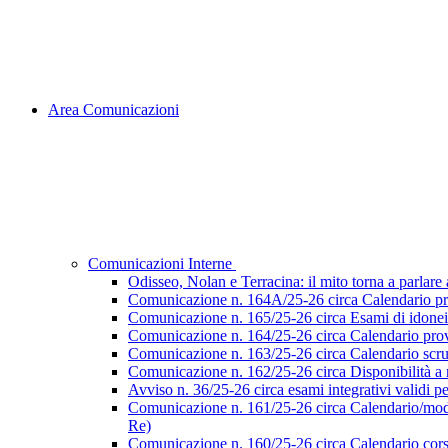
Area Comunicazioni
Comunicazioni Interne
Odisseo, Nolan e Terracina: il mito torna a parlare al
Comunicazione n. 164A/25-26 circa Calendario pr
Comunicazione n. 165/25-26 circa Esami di idoneità 
Comunicazione n. 164/25-26 circa Calendario prove
Comunicazione n. 163/25-26 circa Calendario scruti
Comunicazione n. 162/25-26 circa Disponibilità a ri
Avviso n. 36/25-26 circa esami integrativi validi p
Comunicazione n. 161/25-26 circa Calendario/modalità
Re)
Comunicazione n. 160/25-26 circa Calendario corsi d