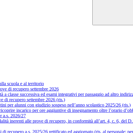
la scuola e al territorio
ove di recupero settembre 2026
a classe successiva ed esami integrativi per passaggio ad altro indirizzo
 di recupero settembre 2026 (ris.)
ni per alunni con giudizio sospeso nell’anno scolastico 2025/26 (ris.)
coprire incarico per ore aggiuntive di insegnamento oltre l’orario d’obb
er a.s. 2026/27
 inerenti alle prove di recupero, in conformità all’art. 4, c. 6, del D.P.
i recupero a.s. 2025/26 rettificato ed aggiornato (ris. al personale; pe