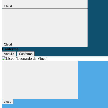
Chiudi
Chiudi
Conferma
Annulla
Conferma
close