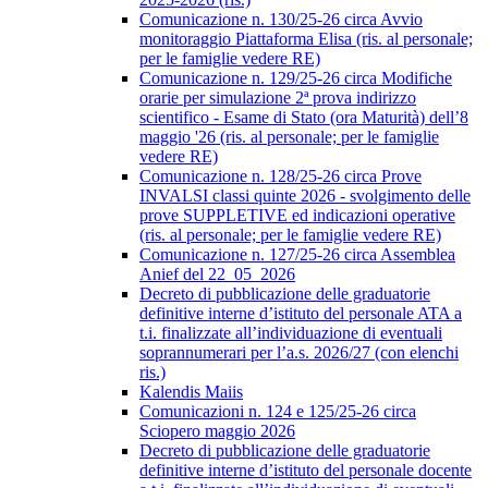
Comunicazione n. 130/25-26 circa Avvio
monitoraggio Piattaforma Elisa (ris. al personale;
per le famiglie vedere RE)
Comunicazione n. 129/25-26 circa Modifiche
orarie per simulazione 2ª prova indirizzo
scientifico - Esame di Stato (ora Maturità) dell’8
maggio '26 (ris. al personale; per le famiglie
vedere RE)
Comunicazione n. 128/25-26 circa Prove
INVALSI classi quinte 2026 - svolgimento delle
prove SUPPLETIVE ed indicazioni operative
(ris. al personale; per le famiglie vedere RE)
Comunicazione n. 127/25-26 circa Assemblea
Anief del 22_05_2026
Decreto di pubblicazione delle graduatorie
definitive interne d’istituto del personale ATA a
t.i. finalizzate all’individuazione di eventuali
soprannumerari per l’a.s. 2026/27 (con elenchi
ris.)
Kalendis Maiis
Comunicazioni n. 124 e 125/25-26 circa
Sciopero maggio 2026
Decreto di pubblicazione delle graduatorie
definitive interne d’istituto del personale docente