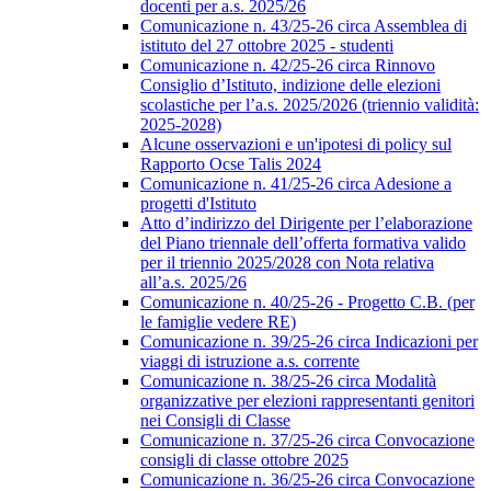
docenti per a.s. 2025/26
Comunicazione n. 43/25-26 circa Assemblea di
istituto del 27 ottobre 2025 - studenti
Comunicazione n. 42/25-26 circa Rinnovo
Consiglio d’Istituto, indizione delle elezioni
scolastiche per l’a.s. 2025/2026 (triennio validità:
2025-2028)
Alcune osservazioni e un'ipotesi di policy sul
Rapporto Ocse Talis 2024
Comunicazione n. 41/25-26 circa Adesione a
progetti d'Istituto
Atto d’indirizzo del Dirigente per l’elaborazione
del Piano triennale dell’offerta formativa valido
per il triennio 2025/2028 con Nota relativa
all’a.s. 2025/26
Comunicazione n. 40/25-26 - Progetto C.B. (per
le famiglie vedere RE)
Comunicazione n. 39/25-26 circa Indicazioni per
viaggi di istruzione a.s. corrente
Comunicazione n. 38/25-26 circa Modalità
organizzative per elezioni rappresentanti genitori
nei Consigli di Classe
Comunicazione n. 37/25-26 circa Convocazione
consigli di classe ottobre 2025
Comunicazione n. 36/25-26 circa Convocazione