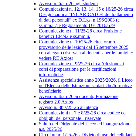
Avviso n. 6/25-26 agli studenti
Comunicazioni n. 12, 13, 14, 15 e 16/25-26 circa
Designazioni a “INCARICATO/I del trattamento
di dati personali” ex D.Lgs. n.196/2003 (e
ss.mm.ii.) e Regolamento UE 2016/679
Comunicazione n. 11/25-26 circa Fruizione
benefici 104/92 e ss.mm.ii.
Comunicazione n. 10/25-26 circa orario
provvisorio delle lezioni dal 15 settembre 2025
con allegato (riservata ai docenti - per le famiglie:
vedere RE Axios)
Comunicazione n. 9/25-26 circa Adesione ai
corsi di preparazione per le certificazioni
informatiche
Assistenza specialistica anno 2025/2026, il Liceo
nell'Elenco delle Istituzioni scolastiche/formative
beneficiarie
Avviso n. 4/25-26 ai docenti, Formazione
registro 2.0 Axios
Avviso n. 3bis/25-26 all'utenza
Comunicazioni n. 7 e 8/25-26 circa codice ed
obblighi del personale - riservate
Saluto del Dirigente del Liceo ed inaugurazione
a.s. 2025/26
Circolare n. 1/25-26 - Divieto di uso dei cellulari