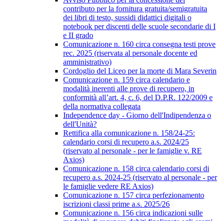
contributo per la fornitura gratuita/semigratuita
dei libri di testo, sussidi didattici digitali o
notebook per discenti delle scuole secondarie di I
e II grado
Comunicazione n. 160 circa consegna testi prove
rec. 2025 (riservata al personale docente ed
amministrativo)
Cordoglio del Liceo per la morte di Mara Severin
Comunicazione n. 159 circa calendario e
modalità inerenti alle prove di recupero, in
conformità all’art. 4, c. 6, del D.P.R. 122/2009 e
della normativa collegata
Independence day - Giorno dell'Indipendenza o
dell'Unità?
Rettifica alla comunicazione n. 158/24-25:
calendario corsi di recupero a.s. 2024/25
(riservato al personale - per le famiglie v. RE
Axios)
Comunicazione n. 158 circa calendario corsi di
recupero a.s. 2024-25 (riservato al personale - per
le famiglie vedere RE Axios)
Comunicazione n. 157 circa perfezionamento
iscrizioni classi prime a.s. 2025/26
Comunicazione n. 156 circa indicazioni sulle