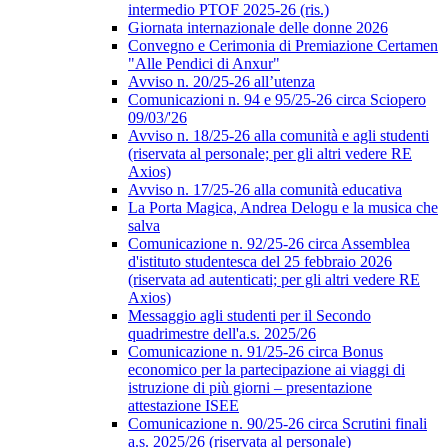
intermedio PTOF 2025-26 (ris.)
Giornata internazionale delle donne 2026
Convegno e Cerimonia di Premiazione Certamen
"Alle Pendici di Anxur"
Avviso n. 20/25-26 all’utenza
Comunicazioni n. 94 e 95/25-26 circa Sciopero
09/03/'26
Avviso n. 18/25-26 alla comunità e agli studenti
(riservata al personale; per gli altri vedere RE
Axios)
Avviso n. 17/25-26 alla comunità educativa
La Porta Magica, Andrea Delogu e la musica che
salva
Comunicazione n. 92/25-26 circa Assemblea
d'istituto studentesca del 25 febbraio 2026
(riservata ad autenticati; per gli altri vedere RE
Axios)
Messaggio agli studenti per il Secondo
quadrimestre dell'a.s. 2025/26
Comunicazione n. 91/25-26 circa Bonus
economico per la partecipazione ai viaggi di
istruzione di più giorni – presentazione
attestazione ISEE
Comunicazione n. 90/25-26 circa Scrutini finali
a.s. 2025/26 (riservata al personale)