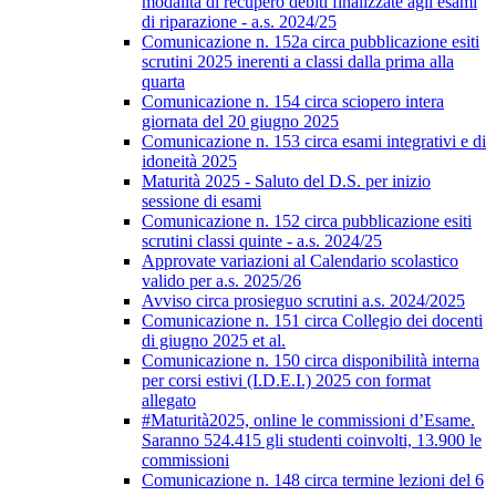
modalità di recupero debiti finalizzate agli esami
di riparazione - a.s. 2024/25
Comunicazione n. 152a circa pubblicazione esiti
scrutini 2025 inerenti a classi dalla prima alla
quarta
Comunicazione n. 154 circa sciopero intera
giornata del 20 giugno 2025
Comunicazione n. 153 circa esami integrativi e di
idoneità 2025
Maturità 2025 - Saluto del D.S. per inizio
sessione di esami
Comunicazione n. 152 circa pubblicazione esiti
scrutini classi quinte - a.s. 2024/25
Approvate variazioni al Calendario scolastico
valido per a.s. 2025/26
Avviso circa prosieguo scrutini a.s. 2024/2025
Comunicazione n. 151 circa Collegio dei docenti
di giugno 2025 et al.
Comunicazione n. 150 circa disponibilità interna
per corsi estivi (I.D.E.I.) 2025 con format
allegato
#Maturità2025, online le commissioni d’Esame.
Saranno 524.415 gli studenti coinvolti, 13.900 le
commissioni
Comunicazione n. 148 circa termine lezioni del 6