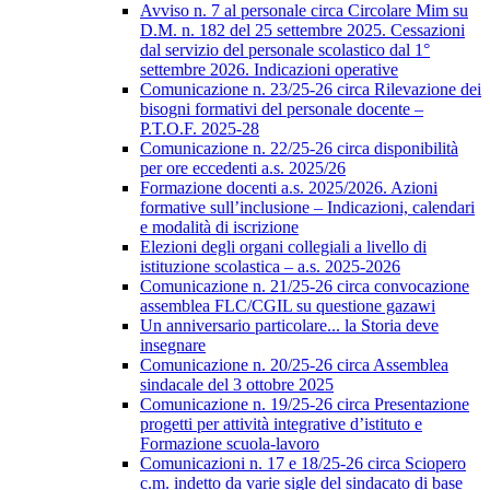
Avviso n. 7 al personale circa Circolare Mim su
D.M. n. 182 del 25 settembre 2025. Cessazioni
dal servizio del personale scolastico dal 1°
settembre 2026. Indicazioni operative
Comunicazione n. 23/25-26 circa Rilevazione dei
bisogni formativi del personale docente –
P.T.O.F. 2025-28
Comunicazione n. 22/25-26 circa disponibilità
per ore eccedenti a.s. 2025/26
Formazione docenti a.s. 2025/2026. Azioni
formative sull’inclusione – Indicazioni, calendari
e modalità di iscrizione
Elezioni degli organi collegiali a livello di
istituzione scolastica – a.s. 2025-2026
Comunicazione n. 21/25-26 circa convocazione
assemblea FLC/CGIL su questione gazawi
Un anniversario particolare... la Storia deve
insegnare
Comunicazione n. 20/25-26 circa Assemblea
sindacale del 3 ottobre 2025
Comunicazione n. 19/25-26 circa Presentazione
progetti per attività integrative d’istituto e
Formazione scuola-lavoro
Comunicazioni n. 17 e 18/25-26 circa Sciopero
c.m. indetto da varie sigle del sindacato di base