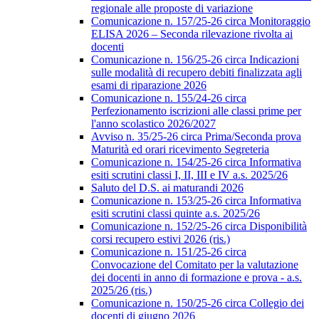
regionale alle proposte di variazione
Comunicazione n. 157/25-26 circa Monitoraggio
ELISA 2026 – Seconda rilevazione rivolta ai
docenti
Comunicazione n. 156/25-26 circa Indicazioni
sulle modalità di recupero debiti finalizzata agli
esami di riparazione 2026
Comunicazione n. 155/24-26 circa
Perfezionamento iscrizioni alle classi prime per
l'anno scolastico 2026/2027
Avviso n. 35/25-26 circa Prima/Seconda prova
Maturità ed orari ricevimento Segreteria
Comunicazione n. 154/25-26 circa Informativa
esiti scrutini classi I, II, III e IV a.s. 2025/26
Saluto del D.S. ai maturandi 2026
Comunicazione n. 153/25-26 circa Informativa
esiti scrutini classi quinte a.s. 2025/26
Comunicazione n. 152/25-26 circa Disponibilità
corsi recupero estivi 2026 (ris.)
Comunicazione n. 151/25-26 circa
Convocazione del Comitato per la valutazione
dei docenti in anno di formazione e prova - a.s.
2025/26 (ris.)
Comunicazione n. 150/25-26 circa Collegio dei
docenti di giugno 2026