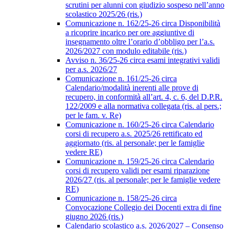
scrutini per alunni con giudizio sospeso nell’anno
scolastico 2025/26 (ris.)
Comunicazione n. 162/25-26 circa Disponibilità
a ricoprire incarico per ore aggiuntive di
insegnamento oltre l’orario d’obbligo per l’a.s.
2026/2027 con modulo editabile (ris.)
Avviso n. 36/25-26 circa esami integrativi validi
per a.s. 2026/27
Comunicazione n. 161/25-26 circa
Calendario/modalità inerenti alle prove di
recupero, in conformità all’art. 4, c. 6, del D.P.R.
122/2009 e alla normativa collegata (ris. al pers.;
per le fam. v. Re)
Comunicazione n. 160/25-26 circa Calendario
corsi di recupero a.s. 2025/26 rettificato ed
aggiornato (ris. al personale; per le famiglie
vedere RE)
Comunicazione n. 159/25-26 circa Calendario
corsi di recupero validi per esami riparazione
2026/27 (ris. al personale; per le famiglie vedere
RE)
Comunicazione n. 158/25-26 circa
Convocazione Collegio dei Docenti extra di fine
giugno 2026 (ris.)
Calendario scolastico a.s. 2026/2027 – Consenso