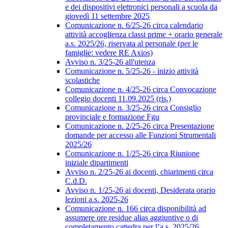
e dei dispositivi elettronici personali a scuola da
giovedì 11 settembre 2025
Comunicazione n. 6/25-26 circa calendario
attività accoglienza classi prime + orario generale
a.s. 2025/26, riservata al personale (per le
famiglie: vedere RE Axios)
Avviso n. 3/25-26 all'utenza
Comunicazione n. 5/25-26 - inizio attività
scolastiche
Comunicazione n. 4/25-26 circa Convocazione
collegio docenti 11.09.2025 (ris.)
Comunicazione n. 3/25-26 circa Consiglio
provinciale e formazione Fgu
Comunicazione n. 2/25-26 circa Presentazione
domande per accesso alle Funzioni Strumentali
2025/26
Comunicazione n. 1/25-26 circa Riunione
iniziale dipartimenti
Avviso n. 2/25-26 ai docenti, chiarimenti circa
C.d.D.
Avviso n. 1/25-26 ai docenti, Desiderata orario
lezioni a.s. 2025-26
Comunicazione n. 166 circa disponibilità ad
assumere ore residue alias aggiuntive o di
completamento cattedra per l’a.s. 2025/26