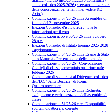
didattici (incluso metodo induttivo-contestuale)
anno scolastico 2025-2026 (riservato ai lavoratori
della conoscenza; per le famiglie: vedere RE
Axios)
Comunicazione n. 57/25-26 circa Assemblea di
istituto del 21 novembre 2025
Elezioni Consiglio d'istituto 2025, tutte le
informazioni per il voto
Comunicazioni n. 55 e 56/25-26 circa Sciopero
28 p.v.
Elezioni Consiglio di Istituto triennio 2025-2028
- aggiornamento
Comunicazione n. 54/25-26 circa Esame di Stato
alias Maturità - Presentazione delle domande
Comunicazione n. 53/25-26 - Convocazione
Consigli di classe per scrutinio quadrimestrale
febbraio 2026
Comunicato di solidarietà al Dirigente scolastico
dell’I.C. “Santa Beatrice” di Roma
Quattro novembre
Comunicazione n. 52/25-26 circa Richiesta,
svolgimento e verbalizzazione dell’assemblea di
classe
Comunicazione n. 51/25-26 circa Disponibilità
sportelli didattici a.s. corrente