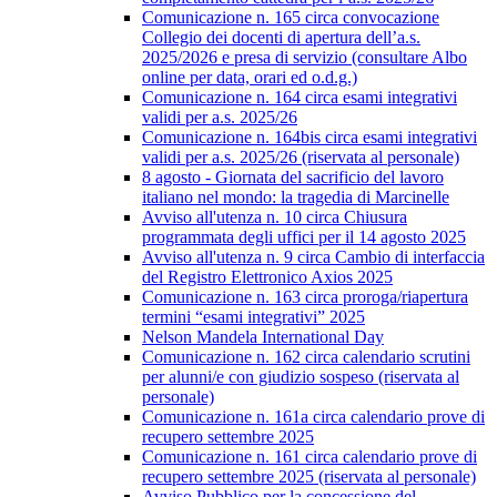
Comunicazione n. 165 circa convocazione
Collegio dei docenti di apertura dell’a.s.
2025/2026 e presa di servizio (consultare Albo
online per data, orari ed o.d.g.)
Comunicazione n. 164 circa esami integrativi
validi per a.s. 2025/26
Comunicazione n. 164bis circa esami integrativi
validi per a.s. 2025/26 (riservata al personale)
8 agosto - Giornata del sacrificio del lavoro
italiano nel mondo: la tragedia di Marcinelle
Avviso all'utenza n. 10 circa Chiusura
programmata degli uffici per il 14 agosto 2025
Avviso all'utenza n. 9 circa Cambio di interfaccia
del Registro Elettronico Axios 2025
Comunicazione n. 163 circa proroga/riapertura
termini “esami integrativi” 2025
Nelson Mandela International Day
Comunicazione n. 162 circa calendario scrutini
per alunni/e con giudizio sospeso (riservata al
personale)
Comunicazione n. 161a circa calendario prove di
recupero settembre 2025
Comunicazione n. 161 circa calendario prove di
recupero settembre 2025 (riservata al personale)
Avviso Pubblico per la concessione del