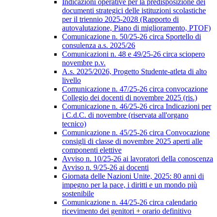
Indicazioni operative per la predisposizione dei
documenti strategici delle istituzioni scolastiche
per il triennio 2025-2028 (Rapporto di
autovalutazione, Piano di miglioramento, PTOF)
Comunicazione n. 50/25-26 circa Sportello di
consulenza a.s. 2025/26
Comunicazioni n. 48 e 49/25-26 circa sciopero
novembre p.v.
A.s. 2025/2026, Progetto Studente-atleta di alto
livello
Comunicazione n. 47/25-26 circa convocazione
Collegio dei docenti di novembre 2025 (ris.)
Comunicazione n. 46/25-26 circa Indicazioni per
i C.d.C. di novembre (riservata all'organo
tecnico)
Comunicazione n. 45/25-26 circa Convocazione
consigli di classe di novembre 2025 aperti alle
componenti elettive
Avviso n. 10/25-26 ai lavoratori della conoscenza
Avviso n. 9/25-26 ai docenti
Giornata delle Nazioni Unite, 2025: 80 anni di
impegno per la pace, i diritti e un mondo più
sostenibile
Comunicazione n. 44/25-26 circa calendario
ricevimento dei genitori + orario definitivo