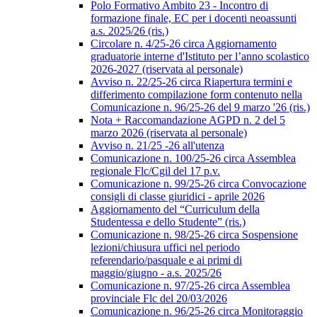
Polo Formativo Ambito 23 - Incontro di
formazione finale, EC per i docenti neoassunti
a.s. 2025/26 (ris.)
Circolare n. 4/25-26 circa Aggiornamento
graduatorie interne d'Istituto per l’anno scolastico
2026-2027 (riservata al personale)
Avviso n. 22/25-26 circa Riapertura termini e
differimento compilazione form contenuto nella
Comunicazione n. 96/25-26 del 9 marzo '26 (ris.)
Nota + Raccomandazione AGPD n. 2 del 5
marzo 2026 (riservata al personale)
Avviso n. 21/25 -26 all'utenza
Comunicazione n. 100/25-26 circa Assemblea
regionale Flc/Cgil del 17 p.v.
Comunicazione n. 99/25-26 circa Convocazione
consigli di classe giuridici - aprile 2026
Aggiornamento del “Curriculum della
Studentessa e dello Studente” (ris.)
Comunicazione n. 98/25-26 circa Sospensione
lezioni/chiusura uffici nel periodo
referendario/pasquale e ai primi di
maggio/giugno - a.s. 2025/26
Comunicazione n. 97/25-26 circa Assemblea
provinciale Flc del 20/03/2026
Comunicazione n. 96/25-26 circa Monitoraggio