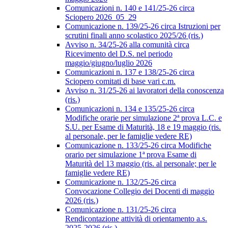
Comunicazioni n. 140 e 141/25-26 circa
Sciopero 2026_05_29
Comunicazione n. 139/25-26 circa Istruzioni per
scrutini finali anno scolastico 2025/26 (ris.)
Avviso n. 34/25-26 alla comunità circa
Ricevimento del D.S. nel periodo
maggio/giugno/luglio 2026
Comunicazioni n. 137 e 138/25-26 circa
Sciopero comitati di base vari c.m.
Avviso n. 31/25-26 ai lavoratori della conoscenza
(ris.)
Comunicazioni n. 134 e 135/25-26 circa
Modifiche orarie per simulazione 2ª prova L.C. e
S.U. per Esame di Maturità, 18 e 19 maggio (ris.
al personale, per le famiglie vedere RE)
Comunicazione n. 133/25-26 circa Modifiche
orario per simulazione 1ª prova Esame di
Maturità del 13 maggio (ris. al personale; per le
famiglie vedere RE)
Comunicazione n. 132/25-26 circa
Convocazione Collegio dei Docenti di maggio
2026 (ris.)
Comunicazione n. 131/25-26 circa
Rendicontazione attività di orientamento a.s.
2025-2026 (ris.)