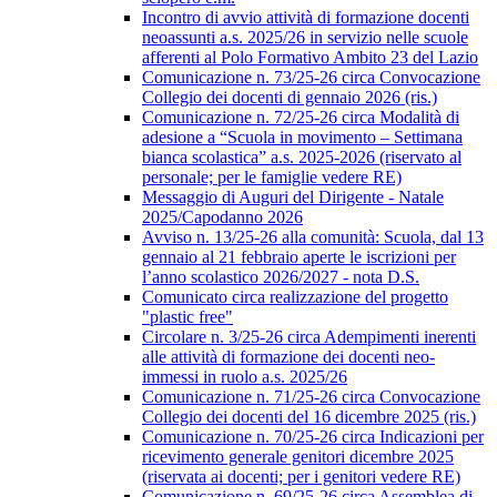
Incontro di avvio attività di formazione docenti
neoassunti a.s. 2025/26 in servizio nelle scuole
afferenti al Polo Formativo Ambito 23 del Lazio
Comunicazione n. 73/25-26 circa Convocazione
Collegio dei docenti di gennaio 2026 (ris.)
Comunicazione n. 72/25-26 circa Modalità di
adesione a “Scuola in movimento – Settimana
bianca scolastica” a.s. 2025-2026 (riservato al
personale; per le famiglie vedere RE)
Messaggio di Auguri del Dirigente - Natale
2025/Capodanno 2026
Avviso n. 13/25-26 alla comunità: Scuola, dal 13
gennaio al 21 febbraio aperte le iscrizioni per
l’anno scolastico 2026/2027 - nota D.S.
Comunicato circa realizzazione del progetto
"plastic free"
Circolare n. 3/25-26 circa Adempimenti inerenti
alle attività di formazione dei docenti neo-
immessi in ruolo a.s. 2025/26
Comunicazione n. 71/25-26 circa Convocazione
Collegio dei docenti del 16 dicembre 2025 (ris.)
Comunicazione n. 70/25-26 circa Indicazioni per
ricevimento generale genitori dicembre 2025
(riservata ai docenti; per i genitori vedere RE)
Comunicazione n. 69/25-26 circa Assemblea di