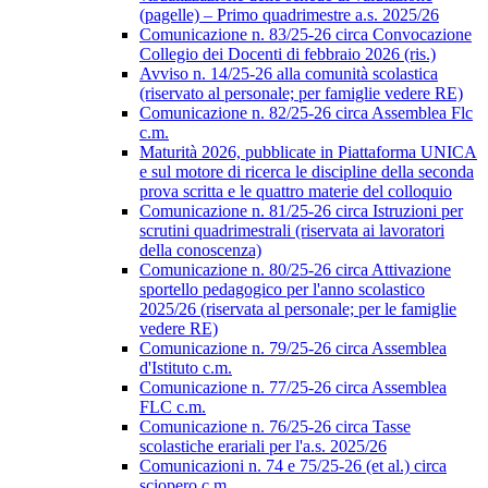
(pagelle) – Primo quadrimestre a.s. 2025/26
Comunicazione n. 83/25-26 circa Convocazione
Collegio dei Docenti di febbraio 2026 (ris.)
Avviso n. 14/25-26 alla comunità scolastica
(riservato al personale; per famiglie vedere RE)
Comunicazione n. 82/25-26 circa Assemblea Flc
c.m.
Maturità 2026, pubblicate in Piattaforma UNICA
e sul motore di ricerca le discipline della seconda
prova scritta e le quattro materie del colloquio
Comunicazione n. 81/25-26 circa Istruzioni per
scrutini quadrimestrali (riservata ai lavoratori
della conoscenza)
Comunicazione n. 80/25-26 circa Attivazione
sportello pedagogico per l'anno scolastico
2025/26 (riservata al personale; per le famiglie
vedere RE)
Comunicazione n. 79/25-26 circa Assemblea
d'Istituto c.m.
Comunicazione n. 77/25-26 circa Assemblea
FLC c.m.
Comunicazione n. 76/25-26 circa Tasse
scolastiche erariali per l'a.s. 2025/26
Comunicazioni n. 74 e 75/25-26 (et al.) circa
sciopero c.m.