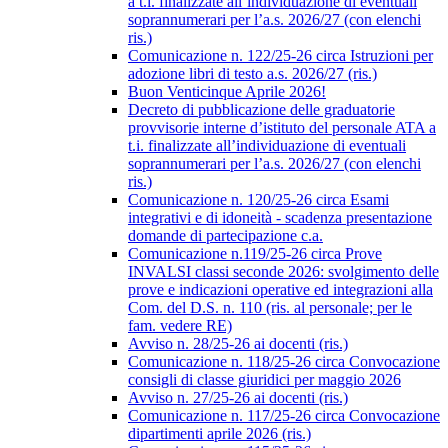
a t.i. finalizzate all’individuazione di eventuali
soprannumerari per l’a.s. 2026/27 (con elenchi
ris.)
Comunicazione n. 122/25-26 circa Istruzioni per
adozione libri di testo a.s. 2026/27 (ris.)
Buon Venticinque Aprile 2026!
Decreto di pubblicazione delle graduatorie
provvisorie interne d’istituto del personale ATA a
t.i. finalizzate all’individuazione di eventuali
soprannumerari per l’a.s. 2026/27 (con elenchi
ris.)
Comunicazione n. 120/25-26 circa Esami
integrativi e di idoneità - scadenza presentazione
domande di partecipazione c.a.
Comunicazione n.119/25-26 circa Prove
INVALSI classi seconde 2026: svolgimento delle
prove e indicazioni operative ed integrazioni alla
Com. del D.S. n. 110 (ris. al personale; per le
fam. vedere RE)
Avviso n. 28/25-26 ai docenti (ris.)
Comunicazione n. 118/25-26 circa Convocazione
consigli di classe giuridici per maggio 2026
Avviso n. 27/25-26 ai docenti (ris.)
Comunicazione n. 117/25-26 circa Convocazione
dipartimenti aprile 2026 (ris.)