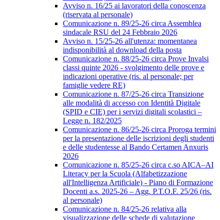
Avviso n. 16/25 ai lavoratori della conoscenza
(riservata al personale)
Comunicazione n. 89/25-26 circa Assemblea
sindacale RSU del 24 Febbraio 2026
Avviso n. 15/25-26 all'utenza: momentanea
indisponibilità al download della posta
Comunicazione n. 88/25-26 circa Prove Invalsi
classi quinte 2026 - svolgimento delle prove e
indicazioni operative (ris. al personale; per
famiglie vedere RE)
Comunicazione n. 87/25-26 circa Transizione
alle modalità di accesso con Identità Digitale
(SPID e CIE) per i servizi digitali scolastici –
Legge n. 182/2025
Comunicazione n. 86/25-26 circa Proroga termini
per la presentazione delle iscrizioni degli studenti
e delle studentesse al Bando Certamen Anxuris
2026
Comunicazione n. 85/25-26 circa c.so AICA–AI
Literacy per la Scuola (Alfabetizzazione
all'Intelligenza Artificiale) - Piano di Formazione
Docenti a.s. 2025-26 – Agg. P.T.O.F. 25/26 (ris.
al personale)
Comunicazione n. 84/25-26 relativa alla
visualizzazione delle schede di valutazione