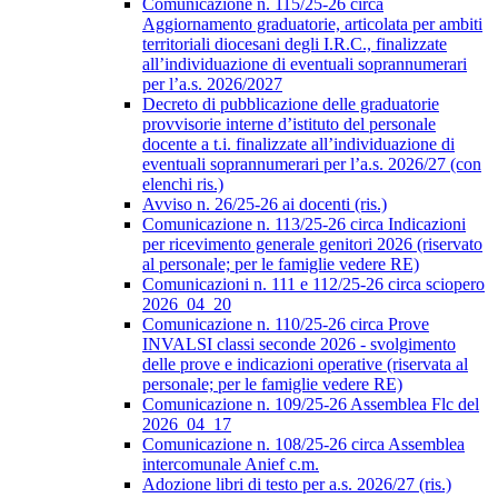
Comunicazione n. 115/25-26 circa
Aggiornamento graduatorie, articolata per ambiti
territoriali diocesani degli I.R.C., finalizzate
all’individuazione di eventuali soprannumerari
per l’a.s. 2026/2027
Decreto di pubblicazione delle graduatorie
provvisorie interne d’istituto del personale
docente a t.i. finalizzate all’individuazione di
eventuali soprannumerari per l’a.s. 2026/27 (con
elenchi ris.)
Avviso n. 26/25-26 ai docenti (ris.)
Comunicazione n. 113/25-26 circa Indicazioni
per ricevimento generale genitori 2026 (riservato
al personale; per le famiglie vedere RE)
Comunicazioni n. 111 e 112/25-26 circa sciopero
2026_04_20
Comunicazione n. 110/25-26 circa Prove
INVALSI classi seconde 2026 - svolgimento
delle prove e indicazioni operative (riservata al
personale; per le famiglie vedere RE)
Comunicazione n. 109/25-26 Assemblea Flc del
2026_04_17
Comunicazione n. 108/25-26 circa Assemblea
intercomunale Anief c.m.
Adozione libri di testo per a.s. 2026/27 (ris.)