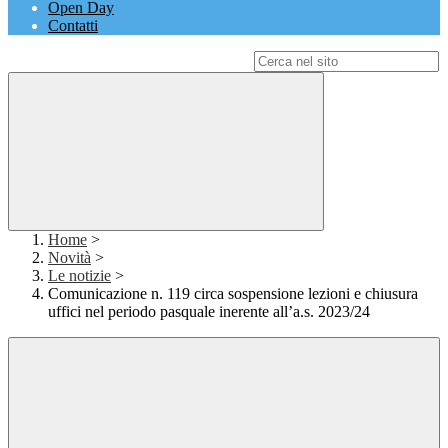
Open Day
Contatti
Campo di ricerca per le pagine del sito
Home
>
Novità
>
Le notizie
>
Comunicazione n. 119 circa sospensione lezioni e chiusura
uffici nel periodo pasquale inerente all’a.s. 2023/24