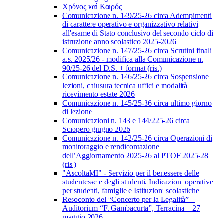
Χρόνος καὶ Καιρός
Comunicazione n. 149/25-26 circa Adempimenti
di carattere operativo e organizzativo relativi
all'esame di Stato conclusivo del secondo ciclo di
istruzione anno scolastico 2025-2026
Comunicazione n. 147/25-26 circa Scrutini finali
a.s. 2025/26 - modifica alla Comunicazione n.
90/25-26 del D.S. + format (ris.)
Comunicazione n. 146/25-26 circa Sospensione
lezioni, chiusura tecnica uffici e modalità
ricevimento estate 2026
Comunicazione n. 145/25-36 circa ultimo giorno
di lezione
Comunicazioni n. 143 e 144/225-26 circa
Sciopero giugno 2026
Comunicazione n. 142/25-26 circa Operazioni di
monitoraggio e rendicontazione
dell’Aggiornamento 2025-26 al PTOF 2025-28
(ris.)
"AscoltaMI" - Servizio per il benessere delle
studentesse e degli studenti. Indicazioni operative
per studenti, famiglie e Istituzioni scolastiche
Resoconto del “Concerto per la Legalità” –
Auditorium “F. Gambacurta”, Terracina – 27
maggio 2026