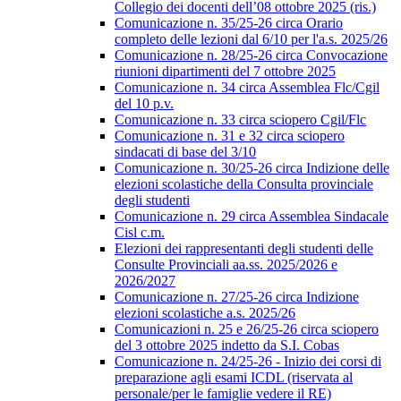
Collegio dei docenti dell’08 ottobre 2025 (ris.)
Comunicazione n. 35/25-26 circa Orario
completo delle lezioni dal 6/10 per l'a.s. 2025/26
Comunicazione n. 28/25-26 circa Convocazione
riunioni dipartimenti del 7 ottobre 2025
Comunicazione n. 34 circa Assemblea Flc/Cgil
del 10 p.v.
Comunicazione n. 33 circa sciopero Cgil/Flc
Comunicazione n. 31 e 32 circa sciopero
sindacati di base del 3/10
Comunicazione n. 30/25-26 circa Indizione delle
elezioni scolastiche della Consulta provinciale
degli studenti
Comunicazione n. 29 circa Assemblea Sindacale
Cisl c.m.
Elezioni dei rappresentanti degli studenti delle
Consulte Provinciali aa.ss. 2025/2026 e
2026/2027
Comunicazione n. 27/25-26 circa Indizione
elezioni scolastiche a.s. 2025/26
Comunicazioni n. 25 e 26/25-26 circa sciopero
del 3 ottobre 2025 indetto da S.I. Cobas
Comunicazione n. 24/25-26 - Inizio dei corsi di
preparazione agli esami ICDL (riservata al
personale/per le famiglie vedere il RE)