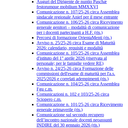
Auguri del Dirigente de nuntio Paschæ
festorumque mobilium MMXXVI
Comunicazione n. 107/25-26 circa Assemblea
sindacale regionale Anief per il mese entrante
Comunicazione n. 106/25-26 circa Ricevimento
generale genitori – modalità di comunicazione
per i docenti partecipanti a H.F. (ris.)
Percorsi di formazione OrientaMenti (ris.)
Avviso n. 25/25-26 circa Esame di Maturità
2026: calendario, requisiti e modalità
Comunicazione n. 105/25-26 circa Assemblea
d'istituto del 1° aprile 2026 (riservata al
personale; per le famiglie vedere RE)
Avviso n. 24/25-26 circa Formazione delle
commissioni dell'esame di maturità per l'a.s.
2025/2026 e correlati adempimenti (ris.)
Comunicazione n. 104/25-26 circa Assemblea
Fgu c.m.
Comunicazioni n. 102 e 103/25-26 circa
Sciopero c.m.
Comunicazione n. 101/25-26 circa Ricevimento
generale primaverile (ris.)
Comunicazione sul secondo recupero
dell’incontro nazionale docenti neoassunti
INDIRE del 30 gennaio 2026 (ris.)