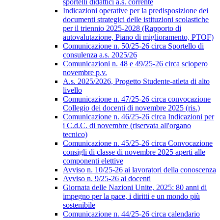
sportelli didattici a.s. corrente
Indicazioni operative per la predisposizione dei
documenti strategici delle istituzioni scolastiche
per il triennio 2025-2028 (Rapporto di
autovalutazione, Piano di miglioramento, PTOF)
Comunicazione n. 50/25-26 circa Sportello di
consulenza a.s. 2025/26
Comunicazioni n. 48 e 49/25-26 circa sciopero
novembre p.v.
A.s. 2025/2026, Progetto Studente-atleta di alto
livello
Comunicazione n. 47/25-26 circa convocazione
Collegio dei docenti di novembre 2025 (ris.)
Comunicazione n. 46/25-26 circa Indicazioni per
i C.d.C. di novembre (riservata all'organo
tecnico)
Comunicazione n. 45/25-26 circa Convocazione
consigli di classe di novembre 2025 aperti alle
componenti elettive
Avviso n. 10/25-26 ai lavoratori della conoscenza
Avviso n. 9/25-26 ai docenti
Giornata delle Nazioni Unite, 2025: 80 anni di
impegno per la pace, i diritti e un mondo più
sostenibile
Comunicazione n. 44/25-26 circa calendario