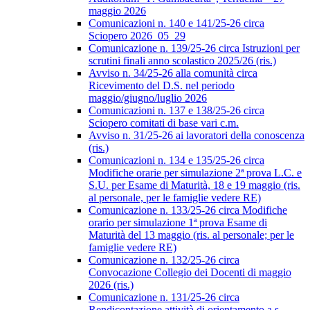
maggio 2026
Comunicazioni n. 140 e 141/25-26 circa
Sciopero 2026_05_29
Comunicazione n. 139/25-26 circa Istruzioni per
scrutini finali anno scolastico 2025/26 (ris.)
Avviso n. 34/25-26 alla comunità circa
Ricevimento del D.S. nel periodo
maggio/giugno/luglio 2026
Comunicazioni n. 137 e 138/25-26 circa
Sciopero comitati di base vari c.m.
Avviso n. 31/25-26 ai lavoratori della conoscenza
(ris.)
Comunicazioni n. 134 e 135/25-26 circa
Modifiche orarie per simulazione 2ª prova L.C. e
S.U. per Esame di Maturità, 18 e 19 maggio (ris.
al personale, per le famiglie vedere RE)
Comunicazione n. 133/25-26 circa Modifiche
orario per simulazione 1ª prova Esame di
Maturità del 13 maggio (ris. al personale; per le
famiglie vedere RE)
Comunicazione n. 132/25-26 circa
Convocazione Collegio dei Docenti di maggio
2026 (ris.)
Comunicazione n. 131/25-26 circa
Rendicontazione attività di orientamento a.s.