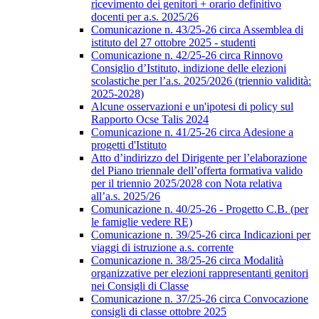
ricevimento dei genitori + orario definitivo
docenti per a.s. 2025/26
Comunicazione n. 43/25-26 circa Assemblea di
istituto del 27 ottobre 2025 - studenti
Comunicazione n. 42/25-26 circa Rinnovo
Consiglio d’Istituto, indizione delle elezioni
scolastiche per l’a.s. 2025/2026 (triennio validità:
2025-2028)
Alcune osservazioni e un'ipotesi di policy sul
Rapporto Ocse Talis 2024
Comunicazione n. 41/25-26 circa Adesione a
progetti d'Istituto
Atto d’indirizzo del Dirigente per l’elaborazione
del Piano triennale dell’offerta formativa valido
per il triennio 2025/2028 con Nota relativa
all’a.s. 2025/26
Comunicazione n. 40/25-26 - Progetto C.B. (per
le famiglie vedere RE)
Comunicazione n. 39/25-26 circa Indicazioni per
viaggi di istruzione a.s. corrente
Comunicazione n. 38/25-26 circa Modalità
organizzative per elezioni rappresentanti genitori
nei Consigli di Classe
Comunicazione n. 37/25-26 circa Convocazione
consigli di classe ottobre 2025