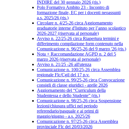
INDIRE del 30 gennaio 2026 (ris.)
Polo Formativo Ambito 23 - Incontro di
formazione finale, EC per i docenti neoassunti
a.s. 2025/26 (ris.)
Circolare n. 4/25-26 circa Aggiornamento
graduatorie interne d'Istituto per l’anno scolastico
2026-2027 (riservata al personale)
Avviso n. 22/25-26 circa Riapertura termini e
differimento compilazione form contenuto nella
Comunicazione n. 96/25-26 del 9 marzo '26 (ris.)
Nota + Raccomandazione AGPD n. 2 del 5
marzo 2026 (riservata al personale)
Avviso n. 21/25 -26 all'utenza
Comunicazione n. 100/25-26 circa Assemblea
regionale Flc/Cgil del 17 p.v.
Comunicazione n. 99/25-26 circa Convocazione
consigli di classe giuridici - aprile 2026
Aggiornamento del “Curriculum della
Studentessa e dello Studente” (ris.)
Comunicazione n. 98/25-26 circa Sospensione
lezioni/chiusura uffici nel periodo
referendario/pasquale e ai primi di
maggio/giugno - a.s. 2025/26
Comunicazione n. 97/25-26 circa Assemblea
provinciale Flc del 20/03/2026