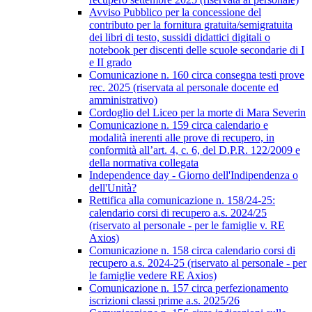
Avviso Pubblico per la concessione del
contributo per la fornitura gratuita/semigratuita
dei libri di testo, sussidi didattici digitali o
notebook per discenti delle scuole secondarie di I
e II grado
Comunicazione n. 160 circa consegna testi prove
rec. 2025 (riservata al personale docente ed
amministrativo)
Cordoglio del Liceo per la morte di Mara Severin
Comunicazione n. 159 circa calendario e
modalità inerenti alle prove di recupero, in
conformità all’art. 4, c. 6, del D.P.R. 122/2009 e
della normativa collegata
Independence day - Giorno dell'Indipendenza o
dell'Unità?
Rettifica alla comunicazione n. 158/24-25:
calendario corsi di recupero a.s. 2024/25
(riservato al personale - per le famiglie v. RE
Axios)
Comunicazione n. 158 circa calendario corsi di
recupero a.s. 2024-25 (riservato al personale - per
le famiglie vedere RE Axios)
Comunicazione n. 157 circa perfezionamento
iscrizioni classi prime a.s. 2025/26