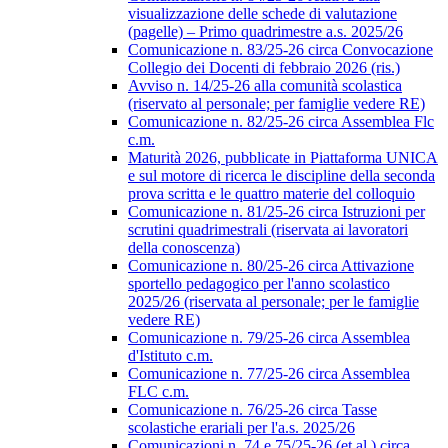
visualizzazione delle schede di valutazione
(pagelle) – Primo quadrimestre a.s. 2025/26
Comunicazione n. 83/25-26 circa Convocazione
Collegio dei Docenti di febbraio 2026 (ris.)
Avviso n. 14/25-26 alla comunità scolastica
(riservato al personale; per famiglie vedere RE)
Comunicazione n. 82/25-26 circa Assemblea Flc
c.m.
Maturità 2026, pubblicate in Piattaforma UNICA
e sul motore di ricerca le discipline della seconda
prova scritta e le quattro materie del colloquio
Comunicazione n. 81/25-26 circa Istruzioni per
scrutini quadrimestrali (riservata ai lavoratori
della conoscenza)
Comunicazione n. 80/25-26 circa Attivazione
sportello pedagogico per l'anno scolastico
2025/26 (riservata al personale; per le famiglie
vedere RE)
Comunicazione n. 79/25-26 circa Assemblea
d'Istituto c.m.
Comunicazione n. 77/25-26 circa Assemblea
FLC c.m.
Comunicazione n. 76/25-26 circa Tasse
scolastiche erariali per l'a.s. 2025/26
Comunicazioni n. 74 e 75/25-26 (et al.) circa