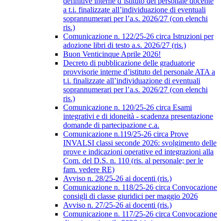
definitive interne d’istituto del personale docente
a t.i. finalizzate all’individuazione di eventuali
soprannumerari per l’a.s. 2026/27 (con elenchi
ris.)
Comunicazione n. 122/25-26 circa Istruzioni per
adozione libri di testo a.s. 2026/27 (ris.)
Buon Venticinque Aprile 2026!
Decreto di pubblicazione delle graduatorie
provvisorie interne d’istituto del personale ATA a
t.i. finalizzate all’individuazione di eventuali
soprannumerari per l’a.s. 2026/27 (con elenchi
ris.)
Comunicazione n. 120/25-26 circa Esami
integrativi e di idoneità - scadenza presentazione
domande di partecipazione c.a.
Comunicazione n.119/25-26 circa Prove
INVALSI classi seconde 2026: svolgimento delle
prove e indicazioni operative ed integrazioni alla
Com. del D.S. n. 110 (ris. al personale; per le
fam. vedere RE)
Avviso n. 28/25-26 ai docenti (ris.)
Comunicazione n. 118/25-26 circa Convocazione
consigli di classe giuridici per maggio 2026
Avviso n. 27/25-26 ai docenti (ris.)
Comunicazione n. 117/25-26 circa Convocazione