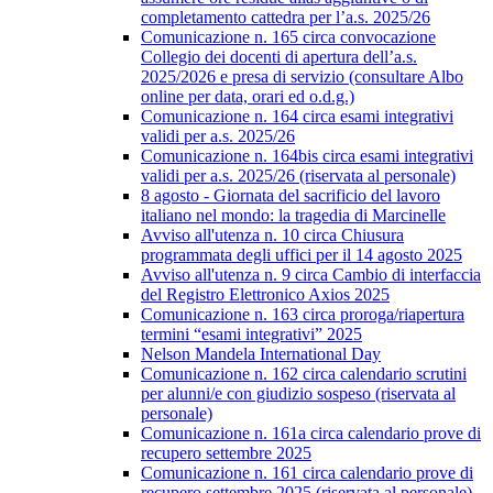
completamento cattedra per l’a.s. 2025/26
Comunicazione n. 165 circa convocazione
Collegio dei docenti di apertura dell’a.s.
2025/2026 e presa di servizio (consultare Albo
online per data, orari ed o.d.g.)
Comunicazione n. 164 circa esami integrativi
validi per a.s. 2025/26
Comunicazione n. 164bis circa esami integrativi
validi per a.s. 2025/26 (riservata al personale)
8 agosto - Giornata del sacrificio del lavoro
italiano nel mondo: la tragedia di Marcinelle
Avviso all'utenza n. 10 circa Chiusura
programmata degli uffici per il 14 agosto 2025
Avviso all'utenza n. 9 circa Cambio di interfaccia
del Registro Elettronico Axios 2025
Comunicazione n. 163 circa proroga/riapertura
termini “esami integrativi” 2025
Nelson Mandela International Day
Comunicazione n. 162 circa calendario scrutini
per alunni/e con giudizio sospeso (riservata al
personale)
Comunicazione n. 161a circa calendario prove di
recupero settembre 2025
Comunicazione n. 161 circa calendario prove di
recupero settembre 2025 (riservata al personale)