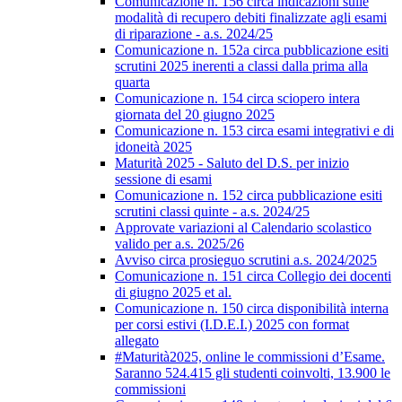
Comunicazione n. 156 circa indicazioni sulle
modalità di recupero debiti finalizzate agli esami
di riparazione - a.s. 2024/25
Comunicazione n. 152a circa pubblicazione esiti
scrutini 2025 inerenti a classi dalla prima alla
quarta
Comunicazione n. 154 circa sciopero intera
giornata del 20 giugno 2025
Comunicazione n. 153 circa esami integrativi e di
idoneità 2025
Maturità 2025 - Saluto del D.S. per inizio
sessione di esami
Comunicazione n. 152 circa pubblicazione esiti
scrutini classi quinte - a.s. 2024/25
Approvate variazioni al Calendario scolastico
valido per a.s. 2025/26
Avviso circa prosieguo scrutini a.s. 2024/2025
Comunicazione n. 151 circa Collegio dei docenti
di giugno 2025 et al.
Comunicazione n. 150 circa disponibilità interna
per corsi estivi (I.D.E.I.) 2025 con format
allegato
#Maturità2025, online le commissioni d’Esame.
Saranno 524.415 gli studenti coinvolti, 13.900 le
commissioni