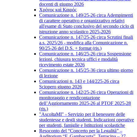
docenti di giugno 2026
Χρόνος καὶ Καιρός
Comunicazione n. 149/25-26 circa Adempimenti
di carattere operativo e organizzativo relativi
all'esame di Stato conclusivo del secondo ciclo di
istruzione anno scolastico 2025-2026
Comunicazione n. 147/25-26 circa Scrutini finali
a.s. 2025/26 - modifica alla Comunicazione n.
90/25-26 del D.S. + format (ris.)
Comunicazione n. 146/25-26 circa Sospensione
lezioni, chiusura tecnica uffici e modalità
ricevimento estate 2026
Comunicazione n. 145/25-36 circa ultimo giorno
di lezione
Comunicazioni n. 143 e 144/225-26 circa
Sciopero giugno 2026
Comunicazione n. 142/25-26 circa Operazioni di
monitoraggio e rendicontazione
dell’Aggiornamento 2025-26 al PTOF 2025-28
(ris.)
"AscoltaMI" - Servizio per il benessere delle
studentesse e degli studenti. Indicazioni operative
per studenti, famiglie e Istituzioni scolastiche
Resoconto del “Concerto per la Legalità” –
Auditorium “F. Gambacurta”, Terracina – 27