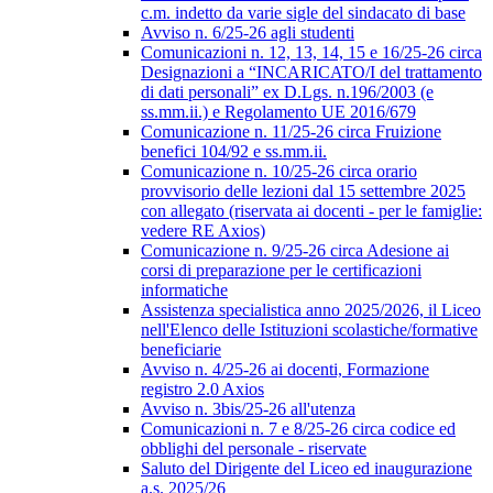
c.m. indetto da varie sigle del sindacato di base
Avviso n. 6/25-26 agli studenti
Comunicazioni n. 12, 13, 14, 15 e 16/25-26 circa
Designazioni a “INCARICATO/I del trattamento
di dati personali” ex D.Lgs. n.196/2003 (e
ss.mm.ii.) e Regolamento UE 2016/679
Comunicazione n. 11/25-26 circa Fruizione
benefici 104/92 e ss.mm.ii.
Comunicazione n. 10/25-26 circa orario
provvisorio delle lezioni dal 15 settembre 2025
con allegato (riservata ai docenti - per le famiglie:
vedere RE Axios)
Comunicazione n. 9/25-26 circa Adesione ai
corsi di preparazione per le certificazioni
informatiche
Assistenza specialistica anno 2025/2026, il Liceo
nell'Elenco delle Istituzioni scolastiche/formative
beneficiarie
Avviso n. 4/25-26 ai docenti, Formazione
registro 2.0 Axios
Avviso n. 3bis/25-26 all'utenza
Comunicazioni n. 7 e 8/25-26 circa codice ed
obblighi del personale - riservate
Saluto del Dirigente del Liceo ed inaugurazione
a.s. 2025/26