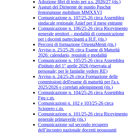
Adozione libri di testo per a.s. 2026/27 (ris.)
Auguri del Dirigente de nuntio Paschæ
festorumque mobilium MMXXVI
Comunicazione n. 107/25-26 circa Assemblea
sindacale regionale Anief per il mese entrante
Comunicazione n. 106/25-26 circa Ricevimento
generale genitori – modalità di comunicazione
per i docenti partecipanti a H.F. (ris.)
Percorsi di formazione OrientaMenti (ris.)
Avviso n. 25/25-26 circa Esame di Maturità
2026: calendario, requisiti e modalità
Comunicazione n. 105/25-26 circa Assemblea
d'istituto del 1° aprile 2026 (riservata al
personale; per le famiglie vedere RE)
Avviso n. 24/25-26 circa Formazione delle
commissioni dell'esame di maturità per l'a.s.
2025/2026 e correlati adempimenti (ris.)
Comunicazione n. 104/25-26 circa Assemblea
Fgu c.m.
Comunicazioni n. 102 e 103/25-26 circa
Sciopero c.m.
Comunicazione n. 101/25-26 circa Ricevimento
generale primaverile (ris.)
Comunicazione sul secondo recupero
dell’incontro nazionale docenti neoassunti