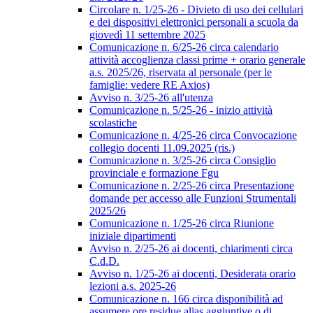
Circolare n. 1/25-26 - Divieto di uso dei cellulari
e dei dispositivi elettronici personali a scuola da
giovedì 11 settembre 2025
Comunicazione n. 6/25-26 circa calendario
attività accoglienza classi prime + orario generale
a.s. 2025/26, riservata al personale (per le
famiglie: vedere RE Axios)
Avviso n. 3/25-26 all'utenza
Comunicazione n. 5/25-26 - inizio attività
scolastiche
Comunicazione n. 4/25-26 circa Convocazione
collegio docenti 11.09.2025 (ris.)
Comunicazione n. 3/25-26 circa Consiglio
provinciale e formazione Fgu
Comunicazione n. 2/25-26 circa Presentazione
domande per accesso alle Funzioni Strumentali
2025/26
Comunicazione n. 1/25-26 circa Riunione
iniziale dipartimenti
Avviso n. 2/25-26 ai docenti, chiarimenti circa
C.d.D.
Avviso n. 1/25-26 ai docenti, Desiderata orario
lezioni a.s. 2025-26
Comunicazione n. 166 circa disponibilità ad
assumere ore residue alias aggiuntive o di