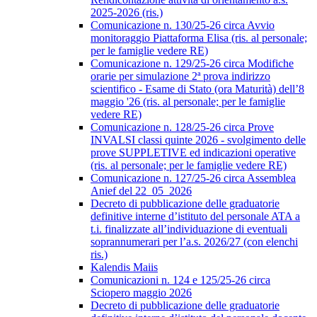
2025-2026 (ris.)
Comunicazione n. 130/25-26 circa Avvio
monitoraggio Piattaforma Elisa (ris. al personale;
per le famiglie vedere RE)
Comunicazione n. 129/25-26 circa Modifiche
orarie per simulazione 2ª prova indirizzo
scientifico - Esame di Stato (ora Maturità) dell’8
maggio '26 (ris. al personale; per le famiglie
vedere RE)
Comunicazione n. 128/25-26 circa Prove
INVALSI classi quinte 2026 - svolgimento delle
prove SUPPLETIVE ed indicazioni operative
(ris. al personale; per le famiglie vedere RE)
Comunicazione n. 127/25-26 circa Assemblea
Anief del 22_05_2026
Decreto di pubblicazione delle graduatorie
definitive interne d’istituto del personale ATA a
t.i. finalizzate all’individuazione di eventuali
soprannumerari per l’a.s. 2026/27 (con elenchi
ris.)
Kalendis Maiis
Comunicazioni n. 124 e 125/25-26 circa
Sciopero maggio 2026
Decreto di pubblicazione delle graduatorie