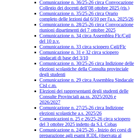
Comunicazione n. 36/25-26 circa Convocazione
Collegio dei docenti dell’08 ottobre 2025 (ris.)
Comunicazione n. 35/25-26 circa Orario
completo delle lezioni dal 6/10 per l'a.s. 2025/26
Comunicazione n. 28/25-26 circa Convocazione
riunioni dipartimenti del 7 ottobre 2025
Comunicazione n. 34 circa Assemblea Flc/Cgil
del 10 p.v.
Comunicazione n. 33 circa sciopero Cgil/Flc
Comunicazione n. 31 e 32 circa sciopero
sindacati di base del 3/10
Comunicazione n. 30/25-26 circa Indizione delle
elezioni scolastiche della Consulta provinciale
degli studenti
Comunicazione n. 29 circa Assemblea Sindacale
Cisl c.m.
Elezioni dei rappresentanti degli studenti delle
Consulte Provinciali aa.ss. 2025/2026 e
2026/2027
Comunicazione n. 27/25-26 circa Indizione
elezioni scolastiche a.s. 2025/26
Comunicazioni n. 25 e 26/25-26 circa sciopero
del 3 ottobre 2025 indetto da S.I. Cobas
Comunicazione n. 24/25-26 - Inizio dei corsi di
preparazione agli esami ICDL (riservata al