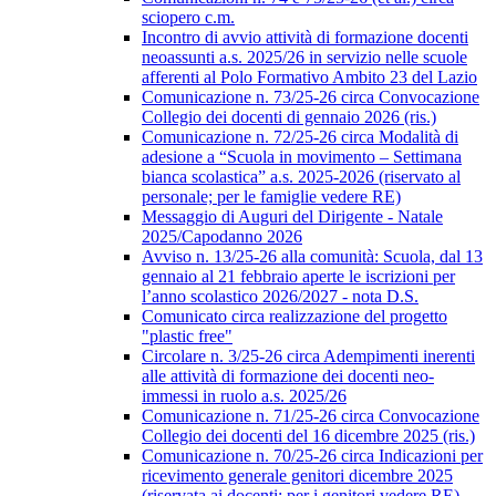
sciopero c.m.
Incontro di avvio attività di formazione docenti
neoassunti a.s. 2025/26 in servizio nelle scuole
afferenti al Polo Formativo Ambito 23 del Lazio
Comunicazione n. 73/25-26 circa Convocazione
Collegio dei docenti di gennaio 2026 (ris.)
Comunicazione n. 72/25-26 circa Modalità di
adesione a “Scuola in movimento – Settimana
bianca scolastica” a.s. 2025-2026 (riservato al
personale; per le famiglie vedere RE)
Messaggio di Auguri del Dirigente - Natale
2025/Capodanno 2026
Avviso n. 13/25-26 alla comunità: Scuola, dal 13
gennaio al 21 febbraio aperte le iscrizioni per
l’anno scolastico 2026/2027 - nota D.S.
Comunicato circa realizzazione del progetto
"plastic free"
Circolare n. 3/25-26 circa Adempimenti inerenti
alle attività di formazione dei docenti neo-
immessi in ruolo a.s. 2025/26
Comunicazione n. 71/25-26 circa Convocazione
Collegio dei docenti del 16 dicembre 2025 (ris.)
Comunicazione n. 70/25-26 circa Indicazioni per
ricevimento generale genitori dicembre 2025
(riservata ai docenti; per i genitori vedere RE)