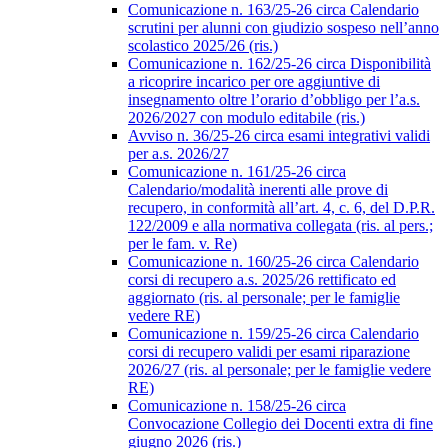
Comunicazione n. 163/25-26 circa Calendario
scrutini per alunni con giudizio sospeso nell’anno
scolastico 2025/26 (ris.)
Comunicazione n. 162/25-26 circa Disponibilità
a ricoprire incarico per ore aggiuntive di
insegnamento oltre l’orario d’obbligo per l’a.s.
2026/2027 con modulo editabile (ris.)
Avviso n. 36/25-26 circa esami integrativi validi
per a.s. 2026/27
Comunicazione n. 161/25-26 circa
Calendario/modalità inerenti alle prove di
recupero, in conformità all’art. 4, c. 6, del D.P.R.
122/2009 e alla normativa collegata (ris. al pers.;
per le fam. v. Re)
Comunicazione n. 160/25-26 circa Calendario
corsi di recupero a.s. 2025/26 rettificato ed
aggiornato (ris. al personale; per le famiglie
vedere RE)
Comunicazione n. 159/25-26 circa Calendario
corsi di recupero validi per esami riparazione
2026/27 (ris. al personale; per le famiglie vedere
RE)
Comunicazione n. 158/25-26 circa
Convocazione Collegio dei Docenti extra di fine
giugno 2026 (ris.)