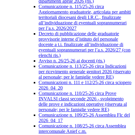
dipartimenti aprile 2026 (ris.)
Comunicazione n. 115/25-26 circa
Aggiornamento graduatorie, articolata per ambiti
territoriali diocesani degli I.R.C., finalizzate
all’individuazione di eventuali soprannumerari
per l’a.s. 2026/2027
Decreto di pubblicazione delle graduatorie
provvisorie interne d’istituto del personale
docente a t.i. finalizzate all’individuazione di
eventuali soprannumerari per l’a.s. 2026/27 (con
elenchi ris.)
Avviso n. 26/25-26 ai docenti (ris.)
Comunicazione n. 113/25-26 circa Indicazioni
per ricevimento generale genitori 2026 (riservato
al personale; per le famiglie vedere RE)
Comunicazioni n. 111 e 112/25-26 circa sciopero
2026_04_20
Comunicazione n. 110/25-26 circa Prove
INVALSI classi seconde 2026 - svolgimento
delle prove e indicazioni operative (riservata al
personale; per le famiglie vedere RE)
Comunicazione n. 109/25-26 Assemblea Flc del
2026_04_17
Comunicazione n. 108/25-26 circa Assemblea
intercomunale Anief c.m.