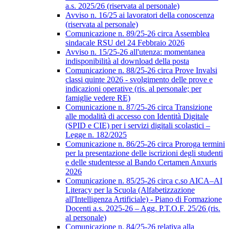
a.s. 2025/26 (riservata al personale)
Avviso n. 16/25 ai lavoratori della conoscenza
(riservata al personale)
Comunicazione n. 89/25-26 circa Assemblea
sindacale RSU del 24 Febbraio 2026
Avviso n. 15/25-26 all'utenza: momentanea
indisponibilità al download della posta
Comunicazione n. 88/25-26 circa Prove Invalsi
classi quinte 2026 - svolgimento delle prove e
indicazioni operative (ris. al personale; per
famiglie vedere RE)
Comunicazione n. 87/25-26 circa Transizione
alle modalità di accesso con Identità Digitale
(SPID e CIE) per i servizi digitali scolastici –
Legge n. 182/2025
Comunicazione n. 86/25-26 circa Proroga termini
per la presentazione delle iscrizioni degli studenti
e delle studentesse al Bando Certamen Anxuris
2026
Comunicazione n. 85/25-26 circa c.so AICA–AI
Literacy per la Scuola (Alfabetizzazione
all'Intelligenza Artificiale) - Piano di Formazione
Docenti a.s. 2025-26 – Agg. P.T.O.F. 25/26 (ris.
al personale)
Comunicazione n. 84/25-26 relativa alla