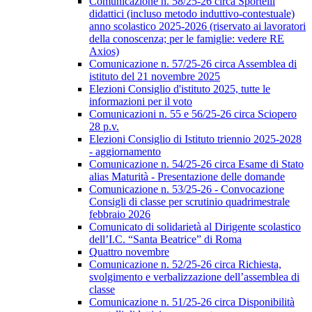
Comunicazione n. 58/25-26 circa Sportelli
didattici (incluso metodo induttivo-contestuale)
anno scolastico 2025-2026 (riservato ai lavoratori
della conoscenza; per le famiglie: vedere RE
Axios)
Comunicazione n. 57/25-26 circa Assemblea di
istituto del 21 novembre 2025
Elezioni Consiglio d'istituto 2025, tutte le
informazioni per il voto
Comunicazioni n. 55 e 56/25-26 circa Sciopero
28 p.v.
Elezioni Consiglio di Istituto triennio 2025-2028
- aggiornamento
Comunicazione n. 54/25-26 circa Esame di Stato
alias Maturità - Presentazione delle domande
Comunicazione n. 53/25-26 - Convocazione
Consigli di classe per scrutinio quadrimestrale
febbraio 2026
Comunicato di solidarietà al Dirigente scolastico
dell’I.C. “Santa Beatrice” di Roma
Quattro novembre
Comunicazione n. 52/25-26 circa Richiesta,
svolgimento e verbalizzazione dell’assemblea di
classe
Comunicazione n. 51/25-26 circa Disponibilità