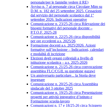
personale/per le famiglie vedere il RE)
Avviso n. 7 al personale circa Circolare Mim su
D.M. n. 182 del 25 settembre 2025. Cessazioni
dal servizio del personale scolastico dal 1°
settembre 2026. Indicazioni operative
Comunicazione n. 23/25-26 circa Rilevazione dei
bisogni formativi del personale docente –
P.T.O.F. 2025-28
Comunicazione n. 22/25-26 circa disponibilità
per ore eccedenti a.s. 2025/26
Formazione docenti a.s. 2025/2026. Azioni
formative sull’inclusione – Indicazioni, calendari
e modalità di iscrizione
Elezioni degli organi collegiali a livello di
istituzione scolastica – a.s. 2025-2026
Comunicazione n. 21/25-26 circa convocazione
assemblea FLC/CGIL su questione gazawi
Un anniversario particolare... la Storia deve
insegnare
Comunicazione n. 20/25-26 circa Assemblea
sindacale del 3 ottobre 2025
Comunicazione n. 19/25-26 circa Presentazione
progetti per attività integrative d’istituto e
Formazione scuola-lavoro
Comunicazioni n. 17 e 18/25-26 circa Sciopero