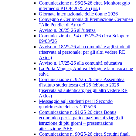
Comunicazione n. 96/25-26 circa Monitoraggio
intermedio PTOF 2025-26 (ris.)
Giornata internazionale delle donne 2026
Convegno e Cerimonia di Premiazione Certamen
"Alle Pendici di Anxur"
Avviso n. 20/25-26 all’utenza
Comunicazioni n. 94 e 95/25-26 circa Sciopero
09/03/'26
Avviso n. 18/25-26 alla comunità e agli studenti
(riservata al personale; per gli altri vedere RE
Axios)
Avviso n. 17/25-26 alla comunità educativa
La Porta Magica, Andrea Delogu e la musica che
salva
Comunicazione n. 92/25-26 circa Assemblea
d'istituto studentesca del 25 febbraio 2026
(riservata ad autenticati; per gli altri vedere RE
Axios)
Messaggio agli studenti per il Secondo
quadrimestre dell'a.s. 2025/26
Comunicazione n. 91/25-26 circa Bonus
economico per la partecipazione ai viaggi di
istruzione di più giorni – presentazione
attestazione ISEE
Comunicazione n. 90/25-26 circa Scrutini finali