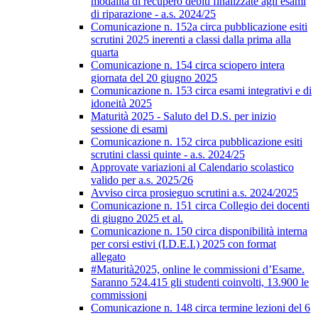
modalità di recupero debiti finalizzate agli esami
di riparazione - a.s. 2024/25
Comunicazione n. 152a circa pubblicazione esiti
scrutini 2025 inerenti a classi dalla prima alla
quarta
Comunicazione n. 154 circa sciopero intera
giornata del 20 giugno 2025
Comunicazione n. 153 circa esami integrativi e di
idoneità 2025
Maturità 2025 - Saluto del D.S. per inizio
sessione di esami
Comunicazione n. 152 circa pubblicazione esiti
scrutini classi quinte - a.s. 2024/25
Approvate variazioni al Calendario scolastico
valido per a.s. 2025/26
Avviso circa prosieguo scrutini a.s. 2024/2025
Comunicazione n. 151 circa Collegio dei docenti
di giugno 2025 et al.
Comunicazione n. 150 circa disponibilità interna
per corsi estivi (I.D.E.I.) 2025 con format
allegato
#Maturità2025, online le commissioni d’Esame.
Saranno 524.415 gli studenti coinvolti, 13.900 le
commissioni
Comunicazione n. 148 circa termine lezioni del 6