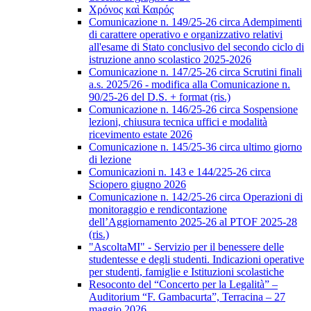
Χρόνος καὶ Καιρός
Comunicazione n. 149/25-26 circa Adempimenti
di carattere operativo e organizzativo relativi
all'esame di Stato conclusivo del secondo ciclo di
istruzione anno scolastico 2025-2026
Comunicazione n. 147/25-26 circa Scrutini finali
a.s. 2025/26 - modifica alla Comunicazione n.
90/25-26 del D.S. + format (ris.)
Comunicazione n. 146/25-26 circa Sospensione
lezioni, chiusura tecnica uffici e modalità
ricevimento estate 2026
Comunicazione n. 145/25-36 circa ultimo giorno
di lezione
Comunicazioni n. 143 e 144/225-26 circa
Sciopero giugno 2026
Comunicazione n. 142/25-26 circa Operazioni di
monitoraggio e rendicontazione
dell’Aggiornamento 2025-26 al PTOF 2025-28
(ris.)
"AscoltaMI" - Servizio per il benessere delle
studentesse e degli studenti. Indicazioni operative
per studenti, famiglie e Istituzioni scolastiche
Resoconto del “Concerto per la Legalità” –
Auditorium “F. Gambacurta”, Terracina – 27
maggio 2026