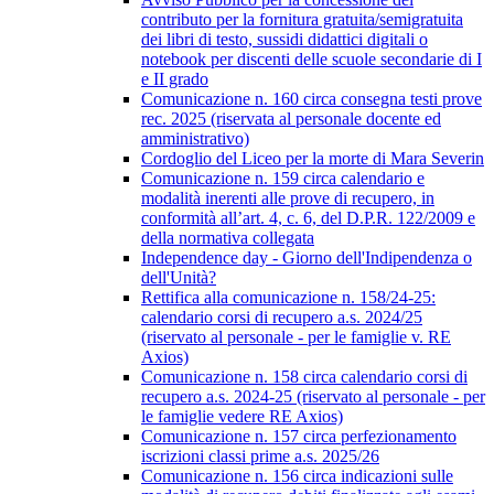
contributo per la fornitura gratuita/semigratuita
dei libri di testo, sussidi didattici digitali o
notebook per discenti delle scuole secondarie di I
e II grado
Comunicazione n. 160 circa consegna testi prove
rec. 2025 (riservata al personale docente ed
amministrativo)
Cordoglio del Liceo per la morte di Mara Severin
Comunicazione n. 159 circa calendario e
modalità inerenti alle prove di recupero, in
conformità all’art. 4, c. 6, del D.P.R. 122/2009 e
della normativa collegata
Independence day - Giorno dell'Indipendenza o
dell'Unità?
Rettifica alla comunicazione n. 158/24-25:
calendario corsi di recupero a.s. 2024/25
(riservato al personale - per le famiglie v. RE
Axios)
Comunicazione n. 158 circa calendario corsi di
recupero a.s. 2024-25 (riservato al personale - per
le famiglie vedere RE Axios)
Comunicazione n. 157 circa perfezionamento
iscrizioni classi prime a.s. 2025/26
Comunicazione n. 156 circa indicazioni sulle