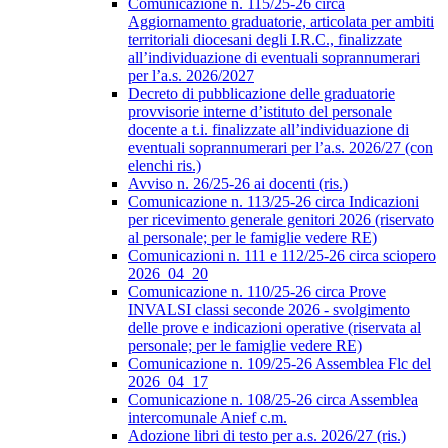
Comunicazione n. 115/25-26 circa
Aggiornamento graduatorie, articolata per ambiti
territoriali diocesani degli I.R.C., finalizzate
all’individuazione di eventuali soprannumerari
per l’a.s. 2026/2027
Decreto di pubblicazione delle graduatorie
provvisorie interne d’istituto del personale
docente a t.i. finalizzate all’individuazione di
eventuali soprannumerari per l’a.s. 2026/27 (con
elenchi ris.)
Avviso n. 26/25-26 ai docenti (ris.)
Comunicazione n. 113/25-26 circa Indicazioni
per ricevimento generale genitori 2026 (riservato
al personale; per le famiglie vedere RE)
Comunicazioni n. 111 e 112/25-26 circa sciopero
2026_04_20
Comunicazione n. 110/25-26 circa Prove
INVALSI classi seconde 2026 - svolgimento
delle prove e indicazioni operative (riservata al
personale; per le famiglie vedere RE)
Comunicazione n. 109/25-26 Assemblea Flc del
2026_04_17
Comunicazione n. 108/25-26 circa Assemblea
intercomunale Anief c.m.
Adozione libri di testo per a.s. 2026/27 (ris.)