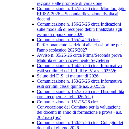
regionale alle proposte di variazione
Comunicazione n. 157/25-26 circa Monitoraggio
ELISA 2026 – Seconda rilevazione rivolta ai
docenti
Comunicazione n. 156/25-26 circa Indicazioni
sulle modalità di recupero debiti finalizzata agli
esami di riparazione 2026
Comunicazione n. 155/24-26 circa
Perfezionamento iscrizioni alle classi prime per
l'anno scolastico 2026/2027
Avviso n. 35/25-26 circa Prima/Seconda prova
Maturità ed orari ricevimento Segreteria
Comunicazione n. 154/25-26 circa Informativa
esiti scrutini classi I, II, III e IV a.s. 2025/26
Saluto del D.S. ai maturandi 2026
Comunicazione n. 153/25-26 circa Informativa
esiti scrutini classi quinte a.s. 2025/26
Comunicazione n. 152/25-26 circa Disponibilità
corsi recupero estivi 2026 (ris.)
Comunicazione n. 151/25-26 circa
Convocazione del Comitato per la valutazione
dei docenti in anno di formazione e prova - a.s.
2025/26 (ris.)
Comunicazione n. 150/25-26 circa Collegio dei
docenti di giugno 2026