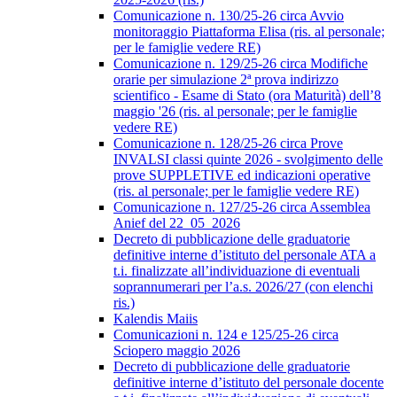
Comunicazione n. 130/25-26 circa Avvio
monitoraggio Piattaforma Elisa (ris. al personale;
per le famiglie vedere RE)
Comunicazione n. 129/25-26 circa Modifiche
orarie per simulazione 2ª prova indirizzo
scientifico - Esame di Stato (ora Maturità) dell’8
maggio '26 (ris. al personale; per le famiglie
vedere RE)
Comunicazione n. 128/25-26 circa Prove
INVALSI classi quinte 2026 - svolgimento delle
prove SUPPLETIVE ed indicazioni operative
(ris. al personale; per le famiglie vedere RE)
Comunicazione n. 127/25-26 circa Assemblea
Anief del 22_05_2026
Decreto di pubblicazione delle graduatorie
definitive interne d’istituto del personale ATA a
t.i. finalizzate all’individuazione di eventuali
soprannumerari per l’a.s. 2026/27 (con elenchi
ris.)
Kalendis Maiis
Comunicazioni n. 124 e 125/25-26 circa
Sciopero maggio 2026
Decreto di pubblicazione delle graduatorie
definitive interne d’istituto del personale docente