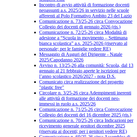
Incontro di avvio attività di formazione docenti
neoassunti a.s. 2025/26 in servizio nelle scuole
afferenti al Polo Formativo Ambito 23 del Lazio
Comunicazione n. 73/25-26 circa Convocazione
Collegio dei docenti di gennaio 2026 (ris.)
Comunicazione n. 72/25-26 circa Modalità di
adesione a “Scuola in movimento – Settimana
bianca scolastica” a.s. 2025-2026 (riservato al
personale; per le famiglie vedere RE)
Messaggio di Auguri del Dirigente - Natale
2025/Capodanno 2026
Avviso n. 13/25-26 alla comunità: Scuola, dal 13
gennaio al 21 febbraio aperte le iscrizioni per
l’anno scolastico 2026/2027 - nota D.S.
Comunicato circa realizzazione del progetto
"plastic free"
Circolare n. 3/25-26 circa Adempimenti inerenti
alle attività di formazione dei docenti neo-
immessi in ruolo a.s. 2025/26
Comunicazione n. 71/25-26 circa Convocazione
Collegio dei docenti del 16 dicembre 2025 (ris.)
Comunicazione n. 70/25-26 circa Indicazioni per
ricevimento generale genitori dicembre 2025
(riservata ai docenti; per i genitori vedere RE)
Comunicazione n. 69/25-26 circa Assemblea di