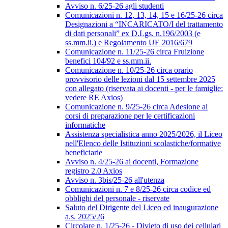
Avviso n. 6/25-26 agli studenti
Comunicazioni n. 12, 13, 14, 15 e 16/25-26 circa
Designazioni a “INCARICATO/I del trattamento
di dati personali” ex D.Lgs. n.196/2003 (e
ss.mm.ii.) e Regolamento UE 2016/679
Comunicazione n. 11/25-26 circa Fruizione
benefici 104/92 e ss.mm.ii.
Comunicazione n. 10/25-26 circa orario
provvisorio delle lezioni dal 15 settembre 2025
con allegato (riservata ai docenti - per le famiglie:
vedere RE Axios)
Comunicazione n. 9/25-26 circa Adesione ai
corsi di preparazione per le certificazioni
informatiche
Assistenza specialistica anno 2025/2026, il Liceo
nell'Elenco delle Istituzioni scolastiche/formative
beneficiarie
Avviso n. 4/25-26 ai docenti, Formazione
registro 2.0 Axios
Avviso n. 3bis/25-26 all'utenza
Comunicazioni n. 7 e 8/25-26 circa codice ed
obblighi del personale - riservate
Saluto del Dirigente del Liceo ed inaugurazione
a.s. 2025/26
Circolare n. 1/25-26 - Divieto di uso dei cellulari