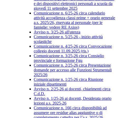
e dei dispositivi elettronici personali a scuola da
giovedì 11 settembre 2025
Comunicazione n. 6/25-26 circa calendario
attività accoglienza classi prime + orario generale
a.s. 2025/26, riservata al personale (per le
famiglie: vedere RE Axios)
Avviso n. 3/25-26 all'utenza
Comunicazione n. 5/25-26 - inizio attività
scolastiche
Comunicazione n. 4/25-26 circa Convocazione
collegio docenti 11.09.2025 (ris.)
Comunicazione n. 3/25-26 circa Consiglio
provinciale e formazione Fgu
Comunicazione n. 2/25-26 circa Presentazione
domande per accesso alle Funzioni Strumentali
2025/26
Comunicazione n. 1/25-26 circa Riunione
iniziale dipartimenti
Avviso n. 2/25-26 ai docenti, chiarimenti circa
C.d.D.
Avviso n. 1/25-26 ai docenti, Desiderata orario
lezioni a.s. 2025-26
Comunicazione n. 166 circa disponibilità ad
assumere ore residue alias aggiuntive o di
completamento cattedra per l’a.s. 2025/26