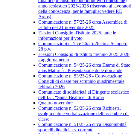
didattici (incluso metodo induttivo-contestuale)
anno scolastico 2025-2026 (riservato ai lavoratori
della conoscenza; per le famiglie: vedere RE
Axios)
Comunicazione n. 57/25-26 circa Assemblea di
istituto del 21 novembre 2025
Elezioni Consiglio d'istituto 2025, tutte le
informazioni per il voto
Comunicazioni n. 55 e 56/25-26 circa Sciopero
28 p.v.
Elezioni Consiglio di Istituto triennio 2025-2028
- aggiornamento
Comunicazione n. 54/25-26 circa Esame di Stato
alias Maturità - Presentazione delle domande
Comunicazione n. 53/25-26 - Convocazione
Consigli di classe per scrutinio quadrimestrale
febbraio 2026
Comunicato di solidarietà al Dirigente scolastico
dell’I.C. “Santa Beatrice” di Roma
Quattro novembre
Comunicazione n. 52/25-26 circa Richiesta,
svolgimento e verbalizzazione dell’assemblea di
classe
Comunicazione n. 51/25-26 circa Disponibilità
sportelli didattici a.s. corrente