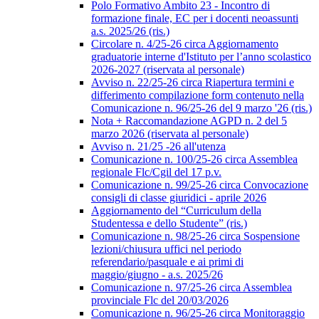
Polo Formativo Ambito 23 - Incontro di
formazione finale, EC per i docenti neoassunti
a.s. 2025/26 (ris.)
Circolare n. 4/25-26 circa Aggiornamento
graduatorie interne d'Istituto per l’anno scolastico
2026-2027 (riservata al personale)
Avviso n. 22/25-26 circa Riapertura termini e
differimento compilazione form contenuto nella
Comunicazione n. 96/25-26 del 9 marzo '26 (ris.)
Nota + Raccomandazione AGPD n. 2 del 5
marzo 2026 (riservata al personale)
Avviso n. 21/25 -26 all'utenza
Comunicazione n. 100/25-26 circa Assemblea
regionale Flc/Cgil del 17 p.v.
Comunicazione n. 99/25-26 circa Convocazione
consigli di classe giuridici - aprile 2026
Aggiornamento del “Curriculum della
Studentessa e dello Studente” (ris.)
Comunicazione n. 98/25-26 circa Sospensione
lezioni/chiusura uffici nel periodo
referendario/pasquale e ai primi di
maggio/giugno - a.s. 2025/26
Comunicazione n. 97/25-26 circa Assemblea
provinciale Flc del 20/03/2026
Comunicazione n. 96/25-26 circa Monitoraggio