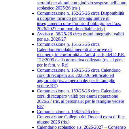
scrutini per alunni con giudizio sospeso nell’anno
scolastico 2025/26 (ris.)
Comunicazione n. 162/25-26 circa Disponibilità
a ricoprire incarico per ore aggiuntive di
insegnamento oltre l’orario d’obbligo per l’a.s.
2026/2027 con modulo editabile (ris.)
Avviso n. 36/25-26 circa esami integrativi validi
per a.s. 2026/27
Comunicazione n. 161/25-26 circa
Calendario/modalità inerenti alle prove di
recupero, in conformità all’art. 4, c. 6, del D.P.R.
122/2009 e alla normativa collegata (ris. al pers.;
per le fam. v. Re)
Comunicazione n. 160/25-26 circa Calendario
corsi di recupero a.s. 2025/26 rettificato ed
aggiornato (ris. al personale; per le famiglie
vedere RE)
Comunicazione n. 159/25-26 circa Calendario
corsi di recupero validi per esami riparazione
2026/27 (ris. al personale; per le famiglie vedere
RE)
Comunicazione n. 158/25-26 circa
Convocazione Collegio dei Docenti extra di fine
giugno 2026 (ris.)
Calendario scolastico a.s. 2026/2027 – Consenso