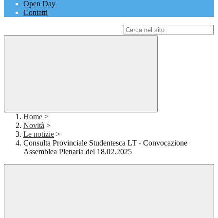
Open Day
Contatti
Campo di ricerca per le pagine del sito
Home
>
Novità
>
Le notizie
>
Consulta Provinciale Studentesca LT - Convocazione
Assemblea Plenaria del 18.02.2025