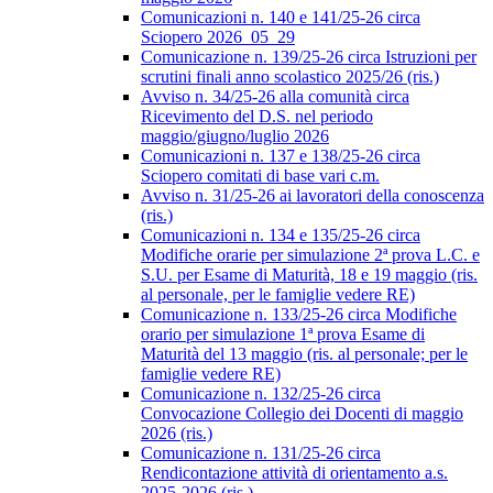
Comunicazioni n. 140 e 141/25-26 circa
Sciopero 2026_05_29
Comunicazione n. 139/25-26 circa Istruzioni per
scrutini finali anno scolastico 2025/26 (ris.)
Avviso n. 34/25-26 alla comunità circa
Ricevimento del D.S. nel periodo
maggio/giugno/luglio 2026
Comunicazioni n. 137 e 138/25-26 circa
Sciopero comitati di base vari c.m.
Avviso n. 31/25-26 ai lavoratori della conoscenza
(ris.)
Comunicazioni n. 134 e 135/25-26 circa
Modifiche orarie per simulazione 2ª prova L.C. e
S.U. per Esame di Maturità, 18 e 19 maggio (ris.
al personale, per le famiglie vedere RE)
Comunicazione n. 133/25-26 circa Modifiche
orario per simulazione 1ª prova Esame di
Maturità del 13 maggio (ris. al personale; per le
famiglie vedere RE)
Comunicazione n. 132/25-26 circa
Convocazione Collegio dei Docenti di maggio
2026 (ris.)
Comunicazione n. 131/25-26 circa
Rendicontazione attività di orientamento a.s.
2025-2026 (ris.)