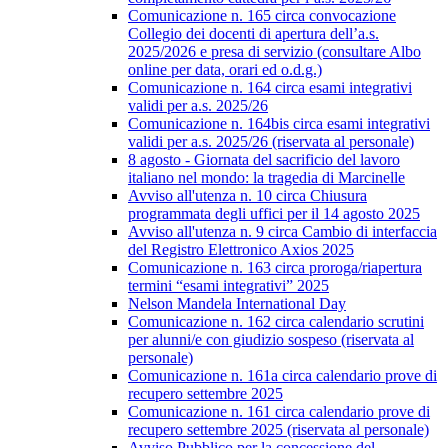
Comunicazione n. 165 circa convocazione
Collegio dei docenti di apertura dell’a.s.
2025/2026 e presa di servizio (consultare Albo
online per data, orari ed o.d.g.)
Comunicazione n. 164 circa esami integrativi
validi per a.s. 2025/26
Comunicazione n. 164bis circa esami integrativi
validi per a.s. 2025/26 (riservata al personale)
8 agosto - Giornata del sacrificio del lavoro
italiano nel mondo: la tragedia di Marcinelle
Avviso all'utenza n. 10 circa Chiusura
programmata degli uffici per il 14 agosto 2025
Avviso all'utenza n. 9 circa Cambio di interfaccia
del Registro Elettronico Axios 2025
Comunicazione n. 163 circa proroga/riapertura
termini “esami integrativi” 2025
Nelson Mandela International Day
Comunicazione n. 162 circa calendario scrutini
per alunni/e con giudizio sospeso (riservata al
personale)
Comunicazione n. 161a circa calendario prove di
recupero settembre 2025
Comunicazione n. 161 circa calendario prove di
recupero settembre 2025 (riservata al personale)
Avviso Pubblico per la concessione del