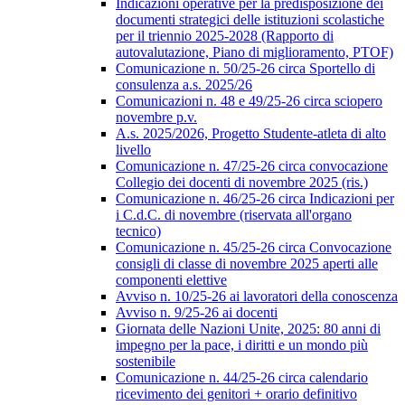
Indicazioni operative per la predisposizione dei
documenti strategici delle istituzioni scolastiche
per il triennio 2025-2028 (Rapporto di
autovalutazione, Piano di miglioramento, PTOF)
Comunicazione n. 50/25-26 circa Sportello di
consulenza a.s. 2025/26
Comunicazioni n. 48 e 49/25-26 circa sciopero
novembre p.v.
A.s. 2025/2026, Progetto Studente-atleta di alto
livello
Comunicazione n. 47/25-26 circa convocazione
Collegio dei docenti di novembre 2025 (ris.)
Comunicazione n. 46/25-26 circa Indicazioni per
i C.d.C. di novembre (riservata all'organo
tecnico)
Comunicazione n. 45/25-26 circa Convocazione
consigli di classe di novembre 2025 aperti alle
componenti elettive
Avviso n. 10/25-26 ai lavoratori della conoscenza
Avviso n. 9/25-26 ai docenti
Giornata delle Nazioni Unite, 2025: 80 anni di
impegno per la pace, i diritti e un mondo più
sostenibile
Comunicazione n. 44/25-26 circa calendario
ricevimento dei genitori + orario definitivo