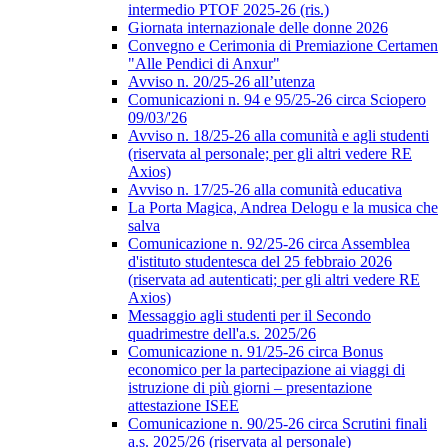
intermedio PTOF 2025-26 (ris.)
Giornata internazionale delle donne 2026
Convegno e Cerimonia di Premiazione Certamen
"Alle Pendici di Anxur"
Avviso n. 20/25-26 all’utenza
Comunicazioni n. 94 e 95/25-26 circa Sciopero
09/03/'26
Avviso n. 18/25-26 alla comunità e agli studenti
(riservata al personale; per gli altri vedere RE
Axios)
Avviso n. 17/25-26 alla comunità educativa
La Porta Magica, Andrea Delogu e la musica che
salva
Comunicazione n. 92/25-26 circa Assemblea
d'istituto studentesca del 25 febbraio 2026
(riservata ad autenticati; per gli altri vedere RE
Axios)
Messaggio agli studenti per il Secondo
quadrimestre dell'a.s. 2025/26
Comunicazione n. 91/25-26 circa Bonus
economico per la partecipazione ai viaggi di
istruzione di più giorni – presentazione
attestazione ISEE
Comunicazione n. 90/25-26 circa Scrutini finali
a.s. 2025/26 (riservata al personale)