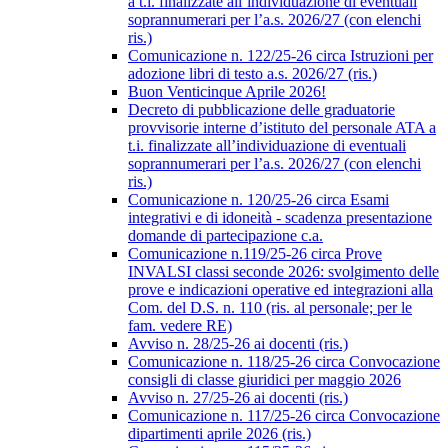
a t.i. finalizzate all’individuazione di eventuali
soprannumerari per l’a.s. 2026/27 (con elenchi
ris.)
Comunicazione n. 122/25-26 circa Istruzioni per
adozione libri di testo a.s. 2026/27 (ris.)
Buon Venticinque Aprile 2026!
Decreto di pubblicazione delle graduatorie
provvisorie interne d’istituto del personale ATA a
t.i. finalizzate all’individuazione di eventuali
soprannumerari per l’a.s. 2026/27 (con elenchi
ris.)
Comunicazione n. 120/25-26 circa Esami
integrativi e di idoneità - scadenza presentazione
domande di partecipazione c.a.
Comunicazione n.119/25-26 circa Prove
INVALSI classi seconde 2026: svolgimento delle
prove e indicazioni operative ed integrazioni alla
Com. del D.S. n. 110 (ris. al personale; per le
fam. vedere RE)
Avviso n. 28/25-26 ai docenti (ris.)
Comunicazione n. 118/25-26 circa Convocazione
consigli di classe giuridici per maggio 2026
Avviso n. 27/25-26 ai docenti (ris.)
Comunicazione n. 117/25-26 circa Convocazione
dipartimenti aprile 2026 (ris.)