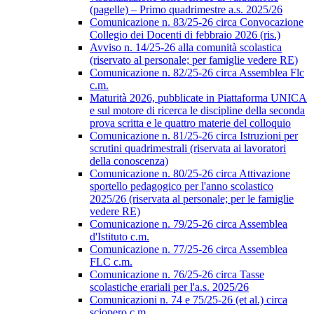
(pagelle) – Primo quadrimestre a.s. 2025/26
Comunicazione n. 83/25-26 circa Convocazione
Collegio dei Docenti di febbraio 2026 (ris.)
Avviso n. 14/25-26 alla comunità scolastica
(riservato al personale; per famiglie vedere RE)
Comunicazione n. 82/25-26 circa Assemblea Flc
c.m.
Maturità 2026, pubblicate in Piattaforma UNICA
e sul motore di ricerca le discipline della seconda
prova scritta e le quattro materie del colloquio
Comunicazione n. 81/25-26 circa Istruzioni per
scrutini quadrimestrali (riservata ai lavoratori
della conoscenza)
Comunicazione n. 80/25-26 circa Attivazione
sportello pedagogico per l'anno scolastico
2025/26 (riservata al personale; per le famiglie
vedere RE)
Comunicazione n. 79/25-26 circa Assemblea
d'Istituto c.m.
Comunicazione n. 77/25-26 circa Assemblea
FLC c.m.
Comunicazione n. 76/25-26 circa Tasse
scolastiche erariali per l'a.s. 2025/26
Comunicazioni n. 74 e 75/25-26 (et al.) circa
sciopero c.m.