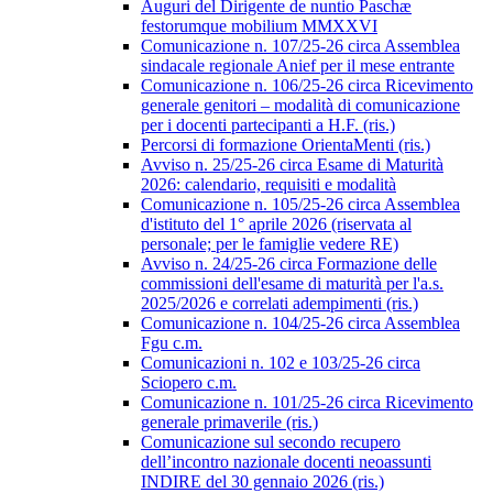
Auguri del Dirigente de nuntio Paschæ
festorumque mobilium MMXXVI
Comunicazione n. 107/25-26 circa Assemblea
sindacale regionale Anief per il mese entrante
Comunicazione n. 106/25-26 circa Ricevimento
generale genitori – modalità di comunicazione
per i docenti partecipanti a H.F. (ris.)
Percorsi di formazione OrientaMenti (ris.)
Avviso n. 25/25-26 circa Esame di Maturità
2026: calendario, requisiti e modalità
Comunicazione n. 105/25-26 circa Assemblea
d'istituto del 1° aprile 2026 (riservata al
personale; per le famiglie vedere RE)
Avviso n. 24/25-26 circa Formazione delle
commissioni dell'esame di maturità per l'a.s.
2025/2026 e correlati adempimenti (ris.)
Comunicazione n. 104/25-26 circa Assemblea
Fgu c.m.
Comunicazioni n. 102 e 103/25-26 circa
Sciopero c.m.
Comunicazione n. 101/25-26 circa Ricevimento
generale primaverile (ris.)
Comunicazione sul secondo recupero
dell’incontro nazionale docenti neoassunti
INDIRE del 30 gennaio 2026 (ris.)