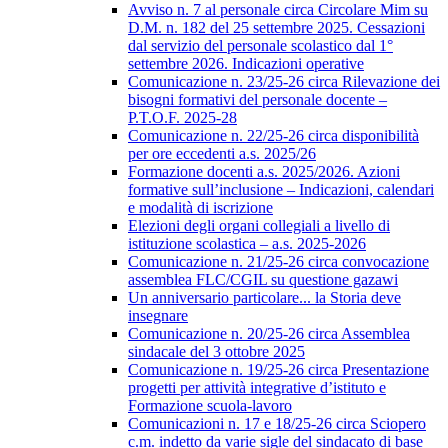
Avviso n. 7 al personale circa Circolare Mim su
D.M. n. 182 del 25 settembre 2025. Cessazioni
dal servizio del personale scolastico dal 1°
settembre 2026. Indicazioni operative
Comunicazione n. 23/25-26 circa Rilevazione dei
bisogni formativi del personale docente –
P.T.O.F. 2025-28
Comunicazione n. 22/25-26 circa disponibilità
per ore eccedenti a.s. 2025/26
Formazione docenti a.s. 2025/2026. Azioni
formative sull’inclusione – Indicazioni, calendari
e modalità di iscrizione
Elezioni degli organi collegiali a livello di
istituzione scolastica – a.s. 2025-2026
Comunicazione n. 21/25-26 circa convocazione
assemblea FLC/CGIL su questione gazawi
Un anniversario particolare... la Storia deve
insegnare
Comunicazione n. 20/25-26 circa Assemblea
sindacale del 3 ottobre 2025
Comunicazione n. 19/25-26 circa Presentazione
progetti per attività integrative d’istituto e
Formazione scuola-lavoro
Comunicazioni n. 17 e 18/25-26 circa Sciopero
c.m. indetto da varie sigle del sindacato di base