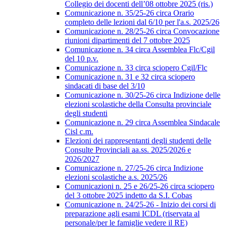
Collegio dei docenti dell’08 ottobre 2025 (ris.)
Comunicazione n. 35/25-26 circa Orario
completo delle lezioni dal 6/10 per l'a.s. 2025/26
Comunicazione n. 28/25-26 circa Convocazione
riunioni dipartimenti del 7 ottobre 2025
Comunicazione n. 34 circa Assemblea Flc/Cgil
del 10 p.v.
Comunicazione n. 33 circa sciopero Cgil/Flc
Comunicazione n. 31 e 32 circa sciopero
sindacati di base del 3/10
Comunicazione n. 30/25-26 circa Indizione delle
elezioni scolastiche della Consulta provinciale
degli studenti
Comunicazione n. 29 circa Assemblea Sindacale
Cisl c.m.
Elezioni dei rappresentanti degli studenti delle
Consulte Provinciali aa.ss. 2025/2026 e
2026/2027
Comunicazione n. 27/25-26 circa Indizione
elezioni scolastiche a.s. 2025/26
Comunicazioni n. 25 e 26/25-26 circa sciopero
del 3 ottobre 2025 indetto da S.I. Cobas
Comunicazione n. 24/25-26 - Inizio dei corsi di
preparazione agli esami ICDL (riservata al
personale/per le famiglie vedere il RE)