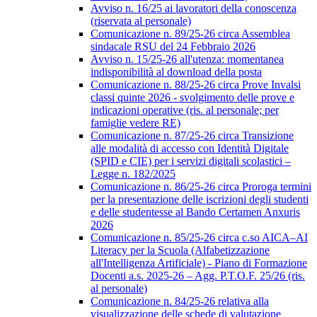
Avviso n. 16/25 ai lavoratori della conoscenza
(riservata al personale)
Comunicazione n. 89/25-26 circa Assemblea
sindacale RSU del 24 Febbraio 2026
Avviso n. 15/25-26 all'utenza: momentanea
indisponibilità al download della posta
Comunicazione n. 88/25-26 circa Prove Invalsi
classi quinte 2026 - svolgimento delle prove e
indicazioni operative (ris. al personale; per
famiglie vedere RE)
Comunicazione n. 87/25-26 circa Transizione
alle modalità di accesso con Identità Digitale
(SPID e CIE) per i servizi digitali scolastici –
Legge n. 182/2025
Comunicazione n. 86/25-26 circa Proroga termini
per la presentazione delle iscrizioni degli studenti
e delle studentesse al Bando Certamen Anxuris
2026
Comunicazione n. 85/25-26 circa c.so AICA–AI
Literacy per la Scuola (Alfabetizzazione
all'Intelligenza Artificiale) - Piano di Formazione
Docenti a.s. 2025-26 – Agg. P.T.O.F. 25/26 (ris.
al personale)
Comunicazione n. 84/25-26 relativa alla
visualizzazione delle schede di valutazione