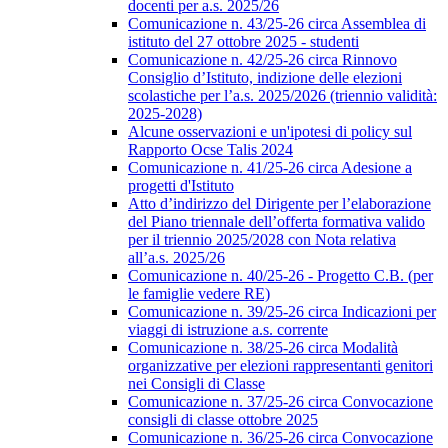
docenti per a.s. 2025/26
Comunicazione n. 43/25-26 circa Assemblea di
istituto del 27 ottobre 2025 - studenti
Comunicazione n. 42/25-26 circa Rinnovo
Consiglio d’Istituto, indizione delle elezioni
scolastiche per l’a.s. 2025/2026 (triennio validità:
2025-2028)
Alcune osservazioni e un'ipotesi di policy sul
Rapporto Ocse Talis 2024
Comunicazione n. 41/25-26 circa Adesione a
progetti d'Istituto
Atto d’indirizzo del Dirigente per l’elaborazione
del Piano triennale dell’offerta formativa valido
per il triennio 2025/2028 con Nota relativa
all’a.s. 2025/26
Comunicazione n. 40/25-26 - Progetto C.B. (per
le famiglie vedere RE)
Comunicazione n. 39/25-26 circa Indicazioni per
viaggi di istruzione a.s. corrente
Comunicazione n. 38/25-26 circa Modalità
organizzative per elezioni rappresentanti genitori
nei Consigli di Classe
Comunicazione n. 37/25-26 circa Convocazione
consigli di classe ottobre 2025
Comunicazione n. 36/25-26 circa Convocazione