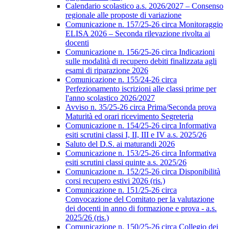
Calendario scolastico a.s. 2026/2027 – Consenso
regionale alle proposte di variazione
Comunicazione n. 157/25-26 circa Monitoraggio
ELISA 2026 – Seconda rilevazione rivolta ai
docenti
Comunicazione n. 156/25-26 circa Indicazioni
sulle modalità di recupero debiti finalizzata agli
esami di riparazione 2026
Comunicazione n. 155/24-26 circa
Perfezionamento iscrizioni alle classi prime per
l'anno scolastico 2026/2027
Avviso n. 35/25-26 circa Prima/Seconda prova
Maturità ed orari ricevimento Segreteria
Comunicazione n. 154/25-26 circa Informativa
esiti scrutini classi I, II, III e IV a.s. 2025/26
Saluto del D.S. ai maturandi 2026
Comunicazione n. 153/25-26 circa Informativa
esiti scrutini classi quinte a.s. 2025/26
Comunicazione n. 152/25-26 circa Disponibilità
corsi recupero estivi 2026 (ris.)
Comunicazione n. 151/25-26 circa
Convocazione del Comitato per la valutazione
dei docenti in anno di formazione e prova - a.s.
2025/26 (ris.)
Comunicazione n. 150/25-26 circa Collegio dei