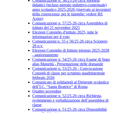
Comunicazione n. 58/25-26 circa Sportelli
didattici (incluso metodo induttivo-contestuale)
anno scolastico 2025-2026 (riservato ai lavoratori
della conoscenza; per le famiglie: vedere RE
Axios)
Comunicazione n. 57/25-26 circa Assemblea di
istituto del 21 novembre 2025
Elezioni Consiglio d'istituto 2025, tutte le
informazioni per il voto
Comunicazioni n. 55 e 56/25-26 circa Sciopero
28 p.v.
Elezioni Consiglio di Istituto triennio 2025-2028
- aggiornamento
Comunicazione n. 54/25-26 circa Esame di Stato
alias Maturità - Presentazione delle domande
Comunicazione n. 53/25-26 - Convocazione
Consigli di classe per scrutinio quadrimestrale
febbraio 2026
Comunicato di solidarietà al Dirigente scolastico
dell’I.C. “Santa Beatrice” di Roma
Quattro novembre
Comunicazione n. 52/25-26 circa Richiesta,
svolgimento e verbalizzazione dell’assemblea di
classe
Comunicazione n. 51/25-26 circa Disponibilità