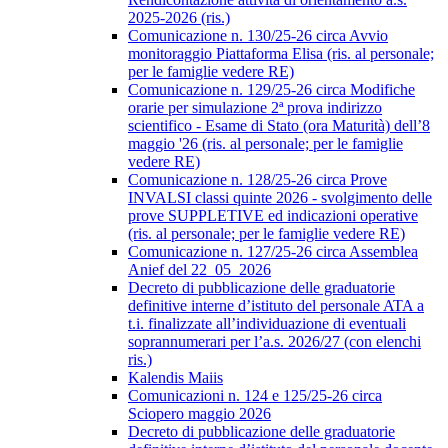
2025-2026 (ris.)
Comunicazione n. 130/25-26 circa Avvio
monitoraggio Piattaforma Elisa (ris. al personale;
per le famiglie vedere RE)
Comunicazione n. 129/25-26 circa Modifiche
orarie per simulazione 2ª prova indirizzo
scientifico - Esame di Stato (ora Maturità) dell’8
maggio '26 (ris. al personale; per le famiglie
vedere RE)
Comunicazione n. 128/25-26 circa Prove
INVALSI classi quinte 2026 - svolgimento delle
prove SUPPLETIVE ed indicazioni operative
(ris. al personale; per le famiglie vedere RE)
Comunicazione n. 127/25-26 circa Assemblea
Anief del 22_05_2026
Decreto di pubblicazione delle graduatorie
definitive interne d’istituto del personale ATA a
t.i. finalizzate all’individuazione di eventuali
soprannumerari per l’a.s. 2026/27 (con elenchi
ris.)
Kalendis Maiis
Comunicazioni n. 124 e 125/25-26 circa
Sciopero maggio 2026
Decreto di pubblicazione delle graduatorie