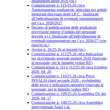
dipartimenti aprile 2026 (ris.)
Comunicazione n. 115/25-26 circa
Aggiornamento graduatorie, articolata per ambiti
territoriali diocesani degli I.R.C., finalizzate
all’individuazione di eventuali soprannumerari
per l’a.s. 2026/2027
Decreto di pubblicazione delle graduatorie
provvisorie interne d’istituto del personale
docente a t.i. finalizzate all’individuazione di
eventuali soprannumerari per l’a.s. 2026/27 (con
elenchi ris.)
Avviso n. 26/25-26 ai docenti (ris.)
Comunicazione n. 113/25-26 circa Indicazioni
per ricevimento generale genitori 2026 (riservato
al personale; per le famiglie vedere RE)
Comunicazioni n. 111 e 112/25-26 circa sciopero
2026_04_20
Comunicazione n. 110/25-26 circa Prove
INVALSI classi seconde 2026 - svolgimento
delle prove e indicazioni operative (riservata al
personale; per le famiglie vedere RE)
Comunicazione n. 109/25-26 Assemblea Flc del
2026_04_17
Comunicazione n. 108/25-26 circa Assemblea
intercomunale Anief c.m.