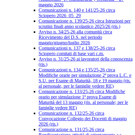
maggio 2026
Comunicazioni n. 140 e 141/25-26 circa
Sciopero 2026_05_29
Comunicazione n. 139/25-26 circa Istruzioni per
scrutini finali anno scolastico 2025/26 (ris.)
Avviso n. 34/25-26 alla comunità circa
Ricevimento del D.S. nel periodo
maggio/giugno/luglio 2026
Comunicazioni n. 137 e 138/25-26 circa
Sciopero comitati di base vari c.m.
Avviso n. 31/25-26 ai lavoratori della conoscenza
(ris.)
Comunicazioni n. 134 e 135/25-26 circa
Modifiche orarie per simulazione 2ª prova L.C. e
S.U. per Esame di Maturità, 18 e 19 maggio (ris.
al personale, per le famiglie vedere RE)
Comunicazione n. 133/25-26 circa Modifiche
orario per simulazione 1ª prova Esame di
Maturità del 13 maggio (ris. al personale; per le
famiglie vedere RE)
Comunicazione n. 132/25-26 circa
Convocazione Collegio dei Docenti di maggio
2026 (ris.)
Comunicazione n. 131/25-26 circa
Rendicontazione attività di orientamento a.s.