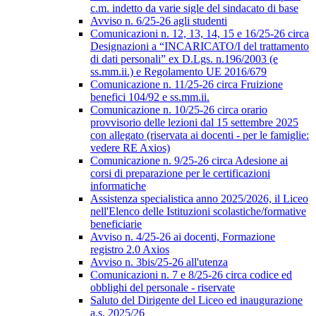
c.m. indetto da varie sigle del sindacato di base
Avviso n. 6/25-26 agli studenti
Comunicazioni n. 12, 13, 14, 15 e 16/25-26 circa
Designazioni a “INCARICATO/I del trattamento
di dati personali” ex D.Lgs. n.196/2003 (e
ss.mm.ii.) e Regolamento UE 2016/679
Comunicazione n. 11/25-26 circa Fruizione
benefici 104/92 e ss.mm.ii.
Comunicazione n. 10/25-26 circa orario
provvisorio delle lezioni dal 15 settembre 2025
con allegato (riservata ai docenti - per le famiglie:
vedere RE Axios)
Comunicazione n. 9/25-26 circa Adesione ai
corsi di preparazione per le certificazioni
informatiche
Assistenza specialistica anno 2025/2026, il Liceo
nell'Elenco delle Istituzioni scolastiche/formative
beneficiarie
Avviso n. 4/25-26 ai docenti, Formazione
registro 2.0 Axios
Avviso n. 3bis/25-26 all'utenza
Comunicazioni n. 7 e 8/25-26 circa codice ed
obblighi del personale - riservate
Saluto del Dirigente del Liceo ed inaugurazione
a.s. 2025/26