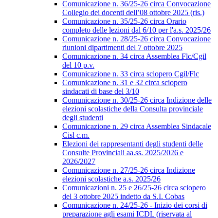
Comunicazione n. 36/25-26 circa Convocazione
Collegio dei docenti dell’08 ottobre 2025 (ris.)
Comunicazione n. 35/25-26 circa Orario
completo delle lezioni dal 6/10 per l'a.s. 2025/26
Comunicazione n. 28/25-26 circa Convocazione
riunioni dipartimenti del 7 ottobre 2025
Comunicazione n. 34 circa Assemblea Flc/Cgil
del 10 p.v.
Comunicazione n. 33 circa sciopero Cgil/Flc
Comunicazione n. 31 e 32 circa sciopero
sindacati di base del 3/10
Comunicazione n. 30/25-26 circa Indizione delle
elezioni scolastiche della Consulta provinciale
degli studenti
Comunicazione n. 29 circa Assemblea Sindacale
Cisl c.m.
Elezioni dei rappresentanti degli studenti delle
Consulte Provinciali aa.ss. 2025/2026 e
2026/2027
Comunicazione n. 27/25-26 circa Indizione
elezioni scolastiche a.s. 2025/26
Comunicazioni n. 25 e 26/25-26 circa sciopero
del 3 ottobre 2025 indetto da S.I. Cobas
Comunicazione n. 24/25-26 - Inizio dei corsi di
preparazione agli esami ICDL (riservata al