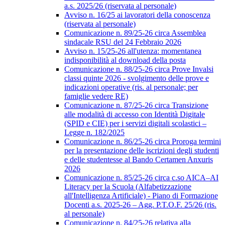
a.s. 2025/26 (riservata al personale)
Avviso n. 16/25 ai lavoratori della conoscenza
(riservata al personale)
Comunicazione n. 89/25-26 circa Assemblea
sindacale RSU del 24 Febbraio 2026
Avviso n. 15/25-26 all'utenza: momentanea
indisponibilità al download della posta
Comunicazione n. 88/25-26 circa Prove Invalsi
classi quinte 2026 - svolgimento delle prove e
indicazioni operative (ris. al personale; per
famiglie vedere RE)
Comunicazione n. 87/25-26 circa Transizione
alle modalità di accesso con Identità Digitale
(SPID e CIE) per i servizi digitali scolastici –
Legge n. 182/2025
Comunicazione n. 86/25-26 circa Proroga termini
per la presentazione delle iscrizioni degli studenti
e delle studentesse al Bando Certamen Anxuris
2026
Comunicazione n. 85/25-26 circa c.so AICA–AI
Literacy per la Scuola (Alfabetizzazione
all'Intelligenza Artificiale) - Piano di Formazione
Docenti a.s. 2025-26 – Agg. P.T.O.F. 25/26 (ris.
al personale)
Comunicazione n. 84/25-26 relativa alla