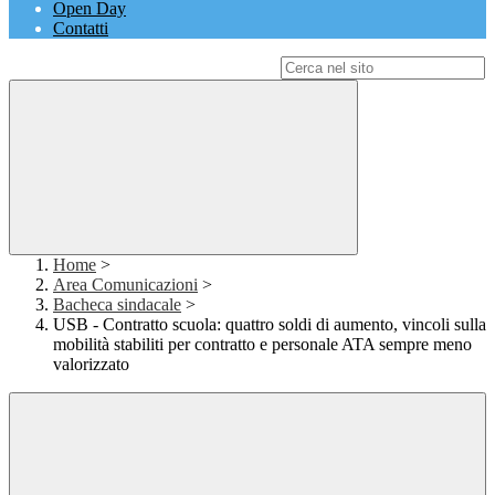
Open Day
Contatti
Campo di ricerca per le pagine del sito
Home
>
Area Comunicazioni
>
Bacheca sindacale
>
USB - Contratto scuola: quattro soldi di aumento, vincoli sulla
mobilità stabiliti per contratto e personale ATA sempre meno
valorizzato