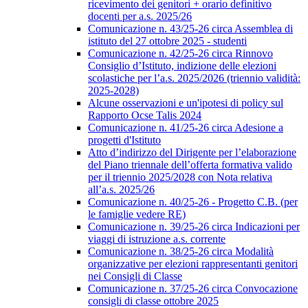
ricevimento dei genitori + orario definitivo
docenti per a.s. 2025/26
Comunicazione n. 43/25-26 circa Assemblea di
istituto del 27 ottobre 2025 - studenti
Comunicazione n. 42/25-26 circa Rinnovo
Consiglio d’Istituto, indizione delle elezioni
scolastiche per l’a.s. 2025/2026 (triennio validità:
2025-2028)
Alcune osservazioni e un'ipotesi di policy sul
Rapporto Ocse Talis 2024
Comunicazione n. 41/25-26 circa Adesione a
progetti d'Istituto
Atto d’indirizzo del Dirigente per l’elaborazione
del Piano triennale dell’offerta formativa valido
per il triennio 2025/2028 con Nota relativa
all’a.s. 2025/26
Comunicazione n. 40/25-26 - Progetto C.B. (per
le famiglie vedere RE)
Comunicazione n. 39/25-26 circa Indicazioni per
viaggi di istruzione a.s. corrente
Comunicazione n. 38/25-26 circa Modalità
organizzative per elezioni rappresentanti genitori
nei Consigli di Classe
Comunicazione n. 37/25-26 circa Convocazione
consigli di classe ottobre 2025