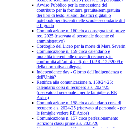
Avviso Pubblico per la concessione del
contributo per la fornitura gratuita/semigratuita
dei libri di testo, sussidi didattici digitali o
notebook per discenti delle scuole secondarie di I
e II grado
Comunicazione n. 160 circa consegna testi prove
rec. 2025 (riservata al personale docente ed
amministrativo)
Cordoglio del Liceo per la morte di Mara Severin
Comunicazione n. 159 circa calendario e
modalità inerenti alle prove di recupero, in
conformità all’art. 4, c. 6, del D.P.R. 122/2009 e
della normativa collegata
Independence day - Giorno dell'Indipendenza o
dell'Unità?
Rettifica alla comunicazione n. 158/24-25:
calendario corsi di recupero a.s. 2024/25
(riservato al personale - per le famiglie v. RE
Axios)
Comunicazione n. 158 circa calendario corsi di
recupero a.s. 2024-25 (riservato al personale - per
le famiglie vedere RE Axios)
Comunicazione n. 157 circa perfezionamento
iscrizioni classi prime a.s. 2025/26