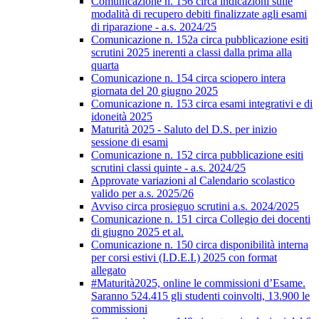
Comunicazione n. 156 circa indicazioni sulle
modalità di recupero debiti finalizzate agli esami
di riparazione - a.s. 2024/25
Comunicazione n. 152a circa pubblicazione esiti
scrutini 2025 inerenti a classi dalla prima alla
quarta
Comunicazione n. 154 circa sciopero intera
giornata del 20 giugno 2025
Comunicazione n. 153 circa esami integrativi e di
idoneità 2025
Maturità 2025 - Saluto del D.S. per inizio
sessione di esami
Comunicazione n. 152 circa pubblicazione esiti
scrutini classi quinte - a.s. 2024/25
Approvate variazioni al Calendario scolastico
valido per a.s. 2025/26
Avviso circa prosieguo scrutini a.s. 2024/2025
Comunicazione n. 151 circa Collegio dei docenti
di giugno 2025 et al.
Comunicazione n. 150 circa disponibilità interna
per corsi estivi (I.D.E.I.) 2025 con format
allegato
#Maturità2025, online le commissioni d’Esame.
Saranno 524.415 gli studenti coinvolti, 13.900 le
commissioni