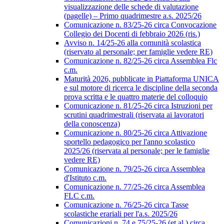
visualizzazione delle schede di valutazione
(pagelle) – Primo quadrimestre a.s. 2025/26
Comunicazione n. 83/25-26 circa Convocazione
Collegio dei Docenti di febbraio 2026 (ris.)
Avviso n. 14/25-26 alla comunità scolastica
(riservato al personale; per famiglie vedere RE)
Comunicazione n. 82/25-26 circa Assemblea Flc
c.m.
Maturità 2026, pubblicate in Piattaforma UNICA
e sul motore di ricerca le discipline della seconda
prova scritta e le quattro materie del colloquio
Comunicazione n. 81/25-26 circa Istruzioni per
scrutini quadrimestrali (riservata ai lavoratori
della conoscenza)
Comunicazione n. 80/25-26 circa Attivazione
sportello pedagogico per l'anno scolastico
2025/26 (riservata al personale; per le famiglie
vedere RE)
Comunicazione n. 79/25-26 circa Assemblea
d'Istituto c.m.
Comunicazione n. 77/25-26 circa Assemblea
FLC c.m.
Comunicazione n. 76/25-26 circa Tasse
scolastiche erariali per l'a.s. 2025/26
Comunicazioni n. 74 e 75/25-26 (et al.) circa