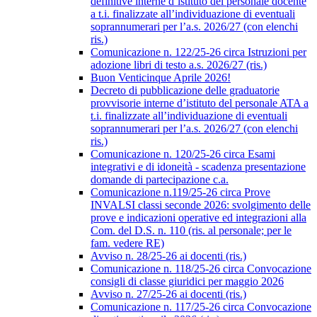
definitive interne d’istituto del personale docente
a t.i. finalizzate all’individuazione di eventuali
soprannumerari per l’a.s. 2026/27 (con elenchi
ris.)
Comunicazione n. 122/25-26 circa Istruzioni per
adozione libri di testo a.s. 2026/27 (ris.)
Buon Venticinque Aprile 2026!
Decreto di pubblicazione delle graduatorie
provvisorie interne d’istituto del personale ATA a
t.i. finalizzate all’individuazione di eventuali
soprannumerari per l’a.s. 2026/27 (con elenchi
ris.)
Comunicazione n. 120/25-26 circa Esami
integrativi e di idoneità - scadenza presentazione
domande di partecipazione c.a.
Comunicazione n.119/25-26 circa Prove
INVALSI classi seconde 2026: svolgimento delle
prove e indicazioni operative ed integrazioni alla
Com. del D.S. n. 110 (ris. al personale; per le
fam. vedere RE)
Avviso n. 28/25-26 ai docenti (ris.)
Comunicazione n. 118/25-26 circa Convocazione
consigli di classe giuridici per maggio 2026
Avviso n. 27/25-26 ai docenti (ris.)
Comunicazione n. 117/25-26 circa Convocazione