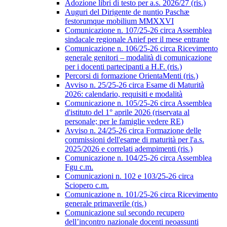
Adozione libri di testo per a.s. 2026/27 (ris.)
Auguri del Dirigente de nuntio Paschæ
festorumque mobilium MMXXVI
Comunicazione n. 107/25-26 circa Assemblea
sindacale regionale Anief per il mese entrante
Comunicazione n. 106/25-26 circa Ricevimento
generale genitori – modalità di comunicazione
per i docenti partecipanti a H.F. (ris.)
Percorsi di formazione OrientaMenti (ris.)
Avviso n. 25/25-26 circa Esame di Maturità
2026: calendario, requisiti e modalità
Comunicazione n. 105/25-26 circa Assemblea
d'istituto del 1° aprile 2026 (riservata al
personale; per le famiglie vedere RE)
Avviso n. 24/25-26 circa Formazione delle
commissioni dell'esame di maturità per l'a.s.
2025/2026 e correlati adempimenti (ris.)
Comunicazione n. 104/25-26 circa Assemblea
Fgu c.m.
Comunicazioni n. 102 e 103/25-26 circa
Sciopero c.m.
Comunicazione n. 101/25-26 circa Ricevimento
generale primaverile (ris.)
Comunicazione sul secondo recupero
dell’incontro nazionale docenti neoassunti