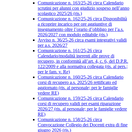
Comunicazione n. 163/25-26 circa Calendario
scrutini per alunni con giudizio sospeso nell’anno
scolastico 2025/26 (ris.)
Comunicazione n. 162/25-26 circa Disponibilità
a ricoprire incarico per ore aggiuntive di
insegnamento oltre l’orario d’obbligo per l’a.s.
2026/2027 con modulo editabile (ris.)
Avviso n. 36/25-26 circa esami integrativi validi
per a.s. 2026/27
Comunicazione n. 161/25-26 circa
Calendario/modalità inerenti alle prove di
recupero, in conformità all’art. 4, c. 6, del D.P.R.
122/2009 e alla normativa collegata (ris. al pers.;
per le fam. v. Re)
Comunicazione n. 160/25-26 circa Calendario
corsi di recupero a.s. 2025/26 rettificato ed
aggiornato (ris. al personale; per le famiglie
vedere RE)
Comunicazione n. 159/25-26 circa Calendario
corsi di recupero validi per esami riparazione
2026/27 (ris. al personale; per le famiglie vedere
RE)
Comunicazione n. 158/25-26 circa
Convocazione Collegio dei Docenti extra di fine
giugno 2026 (ris.)