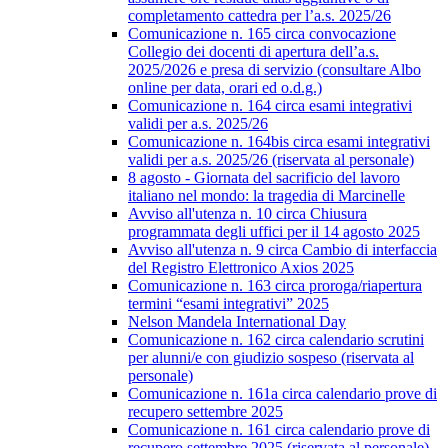
completamento cattedra per l’a.s. 2025/26
Comunicazione n. 165 circa convocazione
Collegio dei docenti di apertura dell’a.s.
2025/2026 e presa di servizio (consultare Albo
online per data, orari ed o.d.g.)
Comunicazione n. 164 circa esami integrativi
validi per a.s. 2025/26
Comunicazione n. 164bis circa esami integrativi
validi per a.s. 2025/26 (riservata al personale)
8 agosto - Giornata del sacrificio del lavoro
italiano nel mondo: la tragedia di Marcinelle
Avviso all'utenza n. 10 circa Chiusura
programmata degli uffici per il 14 agosto 2025
Avviso all'utenza n. 9 circa Cambio di interfaccia
del Registro Elettronico Axios 2025
Comunicazione n. 163 circa proroga/riapertura
termini “esami integrativi” 2025
Nelson Mandela International Day
Comunicazione n. 162 circa calendario scrutini
per alunni/e con giudizio sospeso (riservata al
personale)
Comunicazione n. 161a circa calendario prove di
recupero settembre 2025
Comunicazione n. 161 circa calendario prove di
recupero settembre 2025 (riservata al personale)