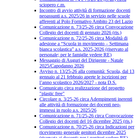
sciopero c.m.
Incontro di avvio attività di formazione docenti
neoassunti a.s. 2025/26 in servizio nelle scuole
afferenti al Polo Formativo Ambito 23 del Lazio
Comunicazione n. 73/25-26 circa Convocazione
Collegio dei docenti di gennaio 2026 (ris.)
Comunicazione n. 72/25-26 circa Modalità di
adesione a “Scuola in movimento – Settimana
bianca scolastica” a.s. 2025-2026 (riservato al
personale; per le famiglie vedere RE)
Messaggio di Auguri del Dirigente - Natale
2025/Capodanno 2026
Avviso n. 13/25-26 alla comunità: Scuola, dal 13
gennaio al 21 febbraio aperte le iscrizioni per
l’anno scolastico 2026/2027 - nota D.S.
Comunicato circa realizzazione del progetto
"plastic free"
Circolare n. 3/25-26 circa Adempimenti inerenti
alle attività di formazione dei docenti neo-
immessi in ruolo a.s. 2025/26
Comunicazione n. 71/25-26 circa Convocazione
Collegio dei docenti del 16 dicembre 2025 (ris.)
Comunicazione n. 70/25-26 circa Indicazioni per
ricevimento generale genitori dicembre 2025
(riservata ai docenti; per i genitori vedere RE)