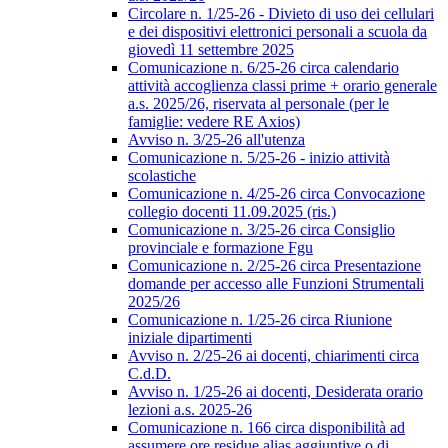
Circolare n. 1/25-26 - Divieto di uso dei cellulari
e dei dispositivi elettronici personali a scuola da
giovedì 11 settembre 2025
Comunicazione n. 6/25-26 circa calendario
attività accoglienza classi prime + orario generale
a.s. 2025/26, riservata al personale (per le
famiglie: vedere RE Axios)
Avviso n. 3/25-26 all'utenza
Comunicazione n. 5/25-26 - inizio attività
scolastiche
Comunicazione n. 4/25-26 circa Convocazione
collegio docenti 11.09.2025 (ris.)
Comunicazione n. 3/25-26 circa Consiglio
provinciale e formazione Fgu
Comunicazione n. 2/25-26 circa Presentazione
domande per accesso alle Funzioni Strumentali
2025/26
Comunicazione n. 1/25-26 circa Riunione
iniziale dipartimenti
Avviso n. 2/25-26 ai docenti, chiarimenti circa
C.d.D.
Avviso n. 1/25-26 ai docenti, Desiderata orario
lezioni a.s. 2025-26
Comunicazione n. 166 circa disponibilità ad
assumere ore residue alias aggiuntive o di