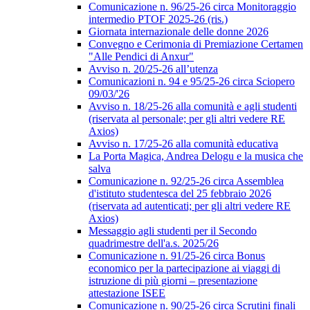
Comunicazione n. 96/25-26 circa Monitoraggio
intermedio PTOF 2025-26 (ris.)
Giornata internazionale delle donne 2026
Convegno e Cerimonia di Premiazione Certamen
"Alle Pendici di Anxur"
Avviso n. 20/25-26 all’utenza
Comunicazioni n. 94 e 95/25-26 circa Sciopero
09/03/'26
Avviso n. 18/25-26 alla comunità e agli studenti
(riservata al personale; per gli altri vedere RE
Axios)
Avviso n. 17/25-26 alla comunità educativa
La Porta Magica, Andrea Delogu e la musica che
salva
Comunicazione n. 92/25-26 circa Assemblea
d'istituto studentesca del 25 febbraio 2026
(riservata ad autenticati; per gli altri vedere RE
Axios)
Messaggio agli studenti per il Secondo
quadrimestre dell'a.s. 2025/26
Comunicazione n. 91/25-26 circa Bonus
economico per la partecipazione ai viaggi di
istruzione di più giorni – presentazione
attestazione ISEE
Comunicazione n. 90/25-26 circa Scrutini finali