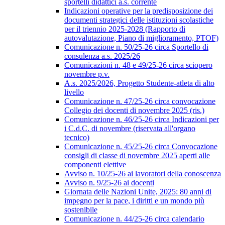
sportelli didattici a.s. corrente
Indicazioni operative per la predisposizione dei
documenti strategici delle istituzioni scolastiche
per il triennio 2025-2028 (Rapporto di
autovalutazione, Piano di miglioramento, PTOF)
Comunicazione n. 50/25-26 circa Sportello di
consulenza a.s. 2025/26
Comunicazioni n. 48 e 49/25-26 circa sciopero
novembre p.v.
A.s. 2025/2026, Progetto Studente-atleta di alto
livello
Comunicazione n. 47/25-26 circa convocazione
Collegio dei docenti di novembre 2025 (ris.)
Comunicazione n. 46/25-26 circa Indicazioni per
i C.d.C. di novembre (riservata all'organo
tecnico)
Comunicazione n. 45/25-26 circa Convocazione
consigli di classe di novembre 2025 aperti alle
componenti elettive
Avviso n. 10/25-26 ai lavoratori della conoscenza
Avviso n. 9/25-26 ai docenti
Giornata delle Nazioni Unite, 2025: 80 anni di
impegno per la pace, i diritti e un mondo più
sostenibile
Comunicazione n. 44/25-26 circa calendario