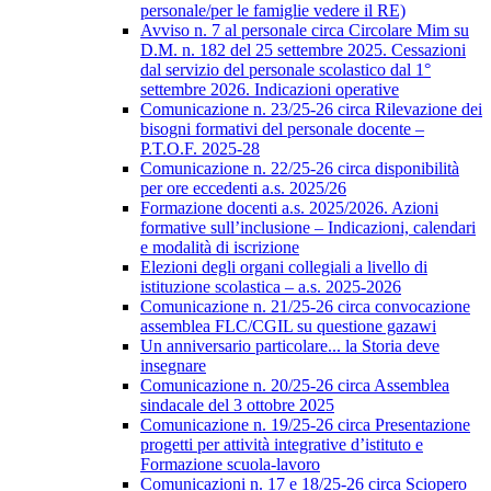
personale/per le famiglie vedere il RE)
Avviso n. 7 al personale circa Circolare Mim su
D.M. n. 182 del 25 settembre 2025. Cessazioni
dal servizio del personale scolastico dal 1°
settembre 2026. Indicazioni operative
Comunicazione n. 23/25-26 circa Rilevazione dei
bisogni formativi del personale docente –
P.T.O.F. 2025-28
Comunicazione n. 22/25-26 circa disponibilità
per ore eccedenti a.s. 2025/26
Formazione docenti a.s. 2025/2026. Azioni
formative sull’inclusione – Indicazioni, calendari
e modalità di iscrizione
Elezioni degli organi collegiali a livello di
istituzione scolastica – a.s. 2025-2026
Comunicazione n. 21/25-26 circa convocazione
assemblea FLC/CGIL su questione gazawi
Un anniversario particolare... la Storia deve
insegnare
Comunicazione n. 20/25-26 circa Assemblea
sindacale del 3 ottobre 2025
Comunicazione n. 19/25-26 circa Presentazione
progetti per attività integrative d’istituto e
Formazione scuola-lavoro
Comunicazioni n. 17 e 18/25-26 circa Sciopero