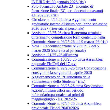
INDIRE del 30 gennaio 2026 (ris.)
Polo Formativo Ambito 23 - Incontro di
formazione finale, EC per i docenti neoassunti
a.s. 2025/26 (ris.)
Circolare n. 4/25-26 circa Aggiornamento
graduatorie interne d'Istituto per l’anno scolastico
2026-2027 (riservata al personale)
Avviso n. 22/25-26 circa Riapertura termini e
differimento compilazione form contenuto nella
Comunicazione n. 96/25-26 del 9 marzo '26 (ris.)
Nota + Raccomandazione AGPD n. 2 del 5
marzo 2026 (riservata al personale)
Avviso n. 21/25 -26 all'utenza
Comunicazione n. 100/25-26 circa Assemblea
regionale Flc/Cgil del 17 p.v.
Comunicazione n. 99/25-26 circa Convocazione
consigli di classe giuridici - aprile 2026
Aggiornamento del “Curriculum della
Studentessa e dello Studente” (ris.)
Comunicazione n. 98/25-26 circa Sospensione
lezioni/chiusura uffici nel periodo
referendario/pasquale e ai primi di
maggio/giugno - a.s. 2025/26
Comunicazione n. 97/25-26 circa Assemblea
provinciale Flc del 20/03/2026