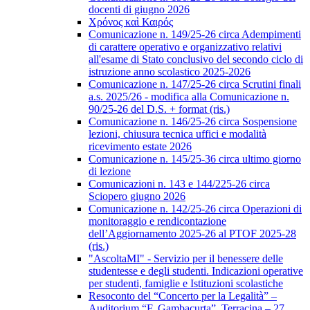
docenti di giugno 2026
Χρόνος καὶ Καιρός
Comunicazione n. 149/25-26 circa Adempimenti
di carattere operativo e organizzativo relativi
all'esame di Stato conclusivo del secondo ciclo di
istruzione anno scolastico 2025-2026
Comunicazione n. 147/25-26 circa Scrutini finali
a.s. 2025/26 - modifica alla Comunicazione n.
90/25-26 del D.S. + format (ris.)
Comunicazione n. 146/25-26 circa Sospensione
lezioni, chiusura tecnica uffici e modalità
ricevimento estate 2026
Comunicazione n. 145/25-36 circa ultimo giorno
di lezione
Comunicazioni n. 143 e 144/225-26 circa
Sciopero giugno 2026
Comunicazione n. 142/25-26 circa Operazioni di
monitoraggio e rendicontazione
dell’Aggiornamento 2025-26 al PTOF 2025-28
(ris.)
"AscoltaMI" - Servizio per il benessere delle
studentesse e degli studenti. Indicazioni operative
per studenti, famiglie e Istituzioni scolastiche
Resoconto del “Concerto per la Legalità” –
Auditorium “F. Gambacurta”, Terracina – 27