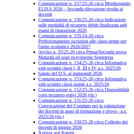
Comunicazione n. 157/25-26 circa Monitoraggio
ELISA 2026 – Seconda rilevazione rivolta ai
docenti
Comunicazione n. 156/25-26 circa Indicazioni
sulle modalità di recupero debiti finalizzata agli
esami di riparazione 2026
Comunicazione n. 155/24-26 circa
Perfezionamento iscrizioni alle classi prime per
l'anno scolastico 2026/2027
Avviso n. 35/25-26 circa Prima/Seconda prova
Maturità ed orari ricevimento Segreteria
Comunicazione n. 154/25-26 circa Informativa
esiti scrutini classi I, II, III e IV a.s. 2025/26
Saluto del D.S. ai maturandi 2026
Comunicazione n. 153/25-26 circa Informativa
esiti scrutini classi quinte a.s. 2025/26
Comunicazione n. 152/25-26 circa Disponibilità
corsi recupero estivi 2026 (ris.)
Comunicazione n. 151/25-26 circa
Convocazione del Comitato per la valutazione
dei docenti in anno di formazione e prova - a.s.
2025/26 (ris.)
Comunicazione n. 150/25-26 circa Collegio dei
docenti di giugno 2026
Χρόνος καὶ Καιρός