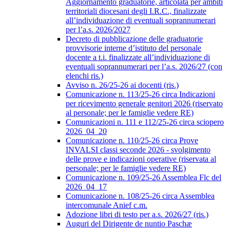
Aggiornamento graduatorie, articolata per ambiti
territoriali diocesani degli I.R.C., finalizzate
all’individuazione di eventuali soprannumerari
per l’a.s. 2026/2027
Decreto di pubblicazione delle graduatorie
provvisorie interne d’istituto del personale
docente a t.i. finalizzate all’individuazione di
eventuali soprannumerari per l’a.s. 2026/27 (con
elenchi ris.)
Avviso n. 26/25-26 ai docenti (ris.)
Comunicazione n. 113/25-26 circa Indicazioni
per ricevimento generale genitori 2026 (riservato
al personale; per le famiglie vedere RE)
Comunicazioni n. 111 e 112/25-26 circa sciopero
2026_04_20
Comunicazione n. 110/25-26 circa Prove
INVALSI classi seconde 2026 - svolgimento
delle prove e indicazioni operative (riservata al
personale; per le famiglie vedere RE)
Comunicazione n. 109/25-26 Assemblea Flc del
2026_04_17
Comunicazione n. 108/25-26 circa Assemblea
intercomunale Anief c.m.
Adozione libri di testo per a.s. 2026/27 (ris.)
Auguri del Dirigente de nuntio Paschæ