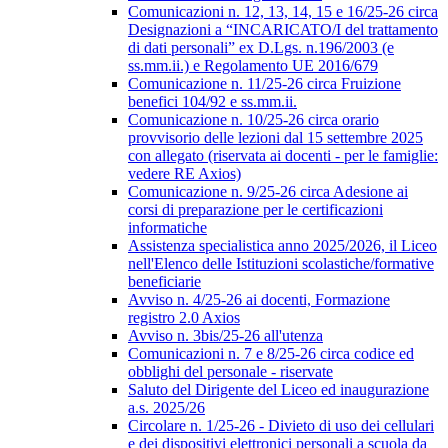
Comunicazioni n. 12, 13, 14, 15 e 16/25-26 circa
Designazioni a “INCARICATO/I del trattamento
di dati personali” ex D.Lgs. n.196/2003 (e
ss.mm.ii.) e Regolamento UE 2016/679
Comunicazione n. 11/25-26 circa Fruizione
benefici 104/92 e ss.mm.ii.
Comunicazione n. 10/25-26 circa orario
provvisorio delle lezioni dal 15 settembre 2025
con allegato (riservata ai docenti - per le famiglie:
vedere RE Axios)
Comunicazione n. 9/25-26 circa Adesione ai
corsi di preparazione per le certificazioni
informatiche
Assistenza specialistica anno 2025/2026, il Liceo
nell'Elenco delle Istituzioni scolastiche/formative
beneficiarie
Avviso n. 4/25-26 ai docenti, Formazione
registro 2.0 Axios
Avviso n. 3bis/25-26 all'utenza
Comunicazioni n. 7 e 8/25-26 circa codice ed
obblighi del personale - riservate
Saluto del Dirigente del Liceo ed inaugurazione
a.s. 2025/26
Circolare n. 1/25-26 - Divieto di uso dei cellulari
e dei dispositivi elettronici personali a scuola da