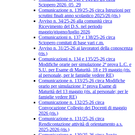
Sciopero 2026_05_29
Comunicazione n. 139/25-26 circa Istruzioni per
scrutini finali anno scolastico 2025/26 (ris.)
Avviso n. 34/25-26 alla comunità circa
Ricevimento del D.S. nel periodo
maggio/giugno/luglio 2026
Comunicazioni n. 137 e 138/25-26 circa
Sciopero comitati di base vari c.m.
Avviso n. 31/25-26 ai lavoratori della conoscenza
(ris.)
Comunicazioni n. 134 e 135/25-26 circa
Modifiche orarie per simulazione 2ª prova L.C. e
S.U. per Esame di Maturità, 18 e 19 maggio (ris.
al personale, per le famiglie vedere RE)
Comunicazione n. 133/25-26 circa Modifiche
orario per simulazione 1ª prova Esame di
Maturità del 13 maggio (ris. al personale; per le
famiglie vedere RE)
Comunicazione n. 132/25-26 circa
Convocazione Collegio dei Docenti di maggio
2026 (ris.)
Comunicazione n. 131/25-26 circa
Rendicontazione attività di orientamento a.s.
2025-2026 (ris.)
Comunicazione n. 130/25-26 circa Avvio