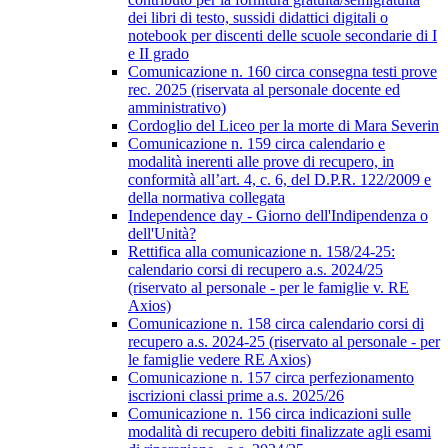
dei libri di testo, sussidi didattici digitali o
notebook per discenti delle scuole secondarie di I
e II grado
Comunicazione n. 160 circa consegna testi prove
rec. 2025 (riservata al personale docente ed
amministrativo)
Cordoglio del Liceo per la morte di Mara Severin
Comunicazione n. 159 circa calendario e
modalità inerenti alle prove di recupero, in
conformità all’art. 4, c. 6, del D.P.R. 122/2009 e
della normativa collegata
Independence day - Giorno dell'Indipendenza o
dell'Unità?
Rettifica alla comunicazione n. 158/24-25:
calendario corsi di recupero a.s. 2024/25
(riservato al personale - per le famiglie v. RE
Axios)
Comunicazione n. 158 circa calendario corsi di
recupero a.s. 2024-25 (riservato al personale - per
le famiglie vedere RE Axios)
Comunicazione n. 157 circa perfezionamento
iscrizioni classi prime a.s. 2025/26
Comunicazione n. 156 circa indicazioni sulle
modalità di recupero debiti finalizzate agli esami