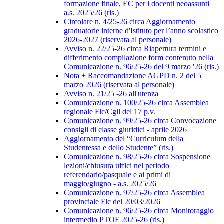
formazione finale, EC per i docenti neoassunti
a.s. 2025/26 (ris.)
Circolare n. 4/25-26 circa Aggiornamento
graduatorie interne d'Istituto per l’anno scolastico
2026-2027 (riservata al personale)
Avviso n. 22/25-26 circa Riapertura termini e
differimento compilazione form contenuto nella
Comunicazione n. 96/25-26 del 9 marzo '26 (ris.)
Nota + Raccomandazione AGPD n. 2 del 5
marzo 2026 (riservata al personale)
Avviso n. 21/25 -26 all'utenza
Comunicazione n. 100/25-26 circa Assemblea
regionale Flc/Cgil del 17 p.v.
Comunicazione n. 99/25-26 circa Convocazione
consigli di classe giuridici - aprile 2026
Aggiornamento del “Curriculum della
Studentessa e dello Studente” (ris.)
Comunicazione n. 98/25-26 circa Sospensione
lezioni/chiusura uffici nel periodo
referendario/pasquale e ai primi di
maggio/giugno - a.s. 2025/26
Comunicazione n. 97/25-26 circa Assemblea
provinciale Flc del 20/03/2026
Comunicazione n. 96/25-26 circa Monitoraggio
intermedio PTOF 2025-26 (ris.)