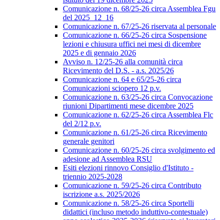
Comunicazione n. 68/25-26 circa Assemblea Fgu
del 2025_12_16
Comunicazione n. 67/25-26 riservata al personale
Comunicazione n. 66/25-26 circa Sospensione
lezioni e chiusura uffici nei mesi di dicembre
2025 e di gennaio 2026
Avviso n. 12/25-26 alla comunità circa
Ricevimento del D.S. - a.s. 2025/26
Comunicazione n. 64 e 65/25-26 circa
Comunicazioni sciopero 12 p.v.
Comunicazione n. 63/25-26 circa Convocazione
riunioni Dipartimenti mese dicembre 2025
Comunicazione n. 62/25-26 circa Assemblea Flc
del 2/12 p.v.
Comunicazione n. 61/25-26 circa Ricevimento
generale genitori
Comunicazione n. 60/25-26 circa svolgimento ed
adesione ad Assemblea RSU
Esiti elezioni rinnovo Consiglio d'Istituto -
triennio 2025-2028
Comunicazione n. 59/25-26 circa Contributo
iscrizione a.s. 2025/2026
Comunicazione n. 58/25-26 circa Sportelli
didattici (incluso metodo induttivo-contestuale)