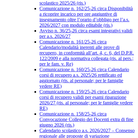
scolastico 2025/26 (ris.)
Comunicazione n. 162/25-26 circa Disponibilità
a ricoprire incarico per ore aggiuntive di
insegnamento oltre l’orario d’obbligo per l’a.s.
2026/2027 con modulo editabile (ris.)
Avviso n. 36/25-26 circa esami integrativi validi
per a.s. 2026/27
Comunicazione n. 161/25-26 circa
Calendario/modalità inerenti alle prove di
recupero, in conformità all’art. 4, c. 6, del D.P.R.
122/2009 e alla normativa collegata (ris. al pers.;
per le fam. v. Re)
Comunicazione n. 160/25-26 circa Calendario
corsi di recupero a.s. 2025/26 rettificato ed
aggiornato (ris. al personale; per le famiglie
vedere RE)
Comunicazione n. 159/25-26 circa Calendario
corsi di recupero validi per esami riparazione
2026/27 (ris. al personale; per le famiglie vedere
RE)
Comunicazione n. 158/25-26 circa
Convocazione Collegio dei Docenti extra di fine
giugno 2026 (ris.)
Calendario scolastico a.s. 2026/2027 – Consenso
regionale alle proposte di variazione