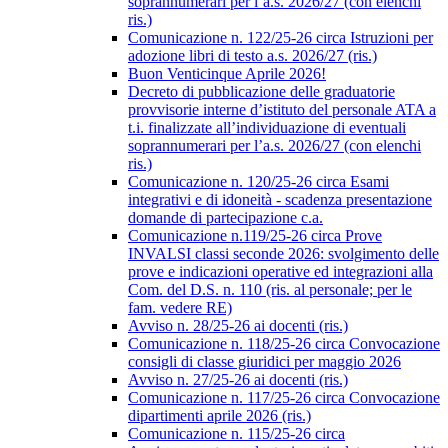
soprannumerari per l’a.s. 2026/27 (con elenchi
ris.)
Comunicazione n. 122/25-26 circa Istruzioni per
adozione libri di testo a.s. 2026/27 (ris.)
Buon Venticinque Aprile 2026!
Decreto di pubblicazione delle graduatorie
provvisorie interne d’istituto del personale ATA a
t.i. finalizzate all’individuazione di eventuali
soprannumerari per l’a.s. 2026/27 (con elenchi
ris.)
Comunicazione n. 120/25-26 circa Esami
integrativi e di idoneità - scadenza presentazione
domande di partecipazione c.a.
Comunicazione n.119/25-26 circa Prove
INVALSI classi seconde 2026: svolgimento delle
prove e indicazioni operative ed integrazioni alla
Com. del D.S. n. 110 (ris. al personale; per le
fam. vedere RE)
Avviso n. 28/25-26 ai docenti (ris.)
Comunicazione n. 118/25-26 circa Convocazione
consigli di classe giuridici per maggio 2026
Avviso n. 27/25-26 ai docenti (ris.)
Comunicazione n. 117/25-26 circa Convocazione
dipartimenti aprile 2026 (ris.)
Comunicazione n. 115/25-26 circa