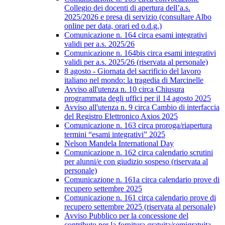
Collegio dei docenti di apertura dell’a.s.
2025/2026 e presa di servizio (consultare Albo
online per data, orari ed o.d.g.)
Comunicazione n. 164 circa esami integrativi
validi per a.s. 2025/26
Comunicazione n. 164bis circa esami integrativi
validi per a.s. 2025/26 (riservata al personale)
8 agosto - Giornata del sacrificio del lavoro
italiano nel mondo: la tragedia di Marcinelle
Avviso all'utenza n. 10 circa Chiusura
programmata degli uffici per il 14 agosto 2025
Avviso all'utenza n. 9 circa Cambio di interfaccia
del Registro Elettronico Axios 2025
Comunicazione n. 163 circa proroga/riapertura
termini “esami integrativi” 2025
Nelson Mandela International Day
Comunicazione n. 162 circa calendario scrutini
per alunni/e con giudizio sospeso (riservata al
personale)
Comunicazione n. 161a circa calendario prove di
recupero settembre 2025
Comunicazione n. 161 circa calendario prove di
recupero settembre 2025 (riservata al personale)
Avviso Pubblico per la concessione del
contributo per la fornitura gratuita/semigratuita