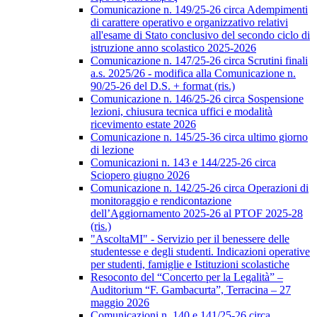
Comunicazione n. 149/25-26 circa Adempimenti
di carattere operativo e organizzativo relativi
all'esame di Stato conclusivo del secondo ciclo di
istruzione anno scolastico 2025-2026
Comunicazione n. 147/25-26 circa Scrutini finali
a.s. 2025/26 - modifica alla Comunicazione n.
90/25-26 del D.S. + format (ris.)
Comunicazione n. 146/25-26 circa Sospensione
lezioni, chiusura tecnica uffici e modalità
ricevimento estate 2026
Comunicazione n. 145/25-36 circa ultimo giorno
di lezione
Comunicazioni n. 143 e 144/225-26 circa
Sciopero giugno 2026
Comunicazione n. 142/25-26 circa Operazioni di
monitoraggio e rendicontazione
dell’Aggiornamento 2025-26 al PTOF 2025-28
(ris.)
"AscoltaMI" - Servizio per il benessere delle
studentesse e degli studenti. Indicazioni operative
per studenti, famiglie e Istituzioni scolastiche
Resoconto del “Concerto per la Legalità” –
Auditorium “F. Gambacurta”, Terracina – 27
maggio 2026
Comunicazioni n. 140 e 141/25-26 circa