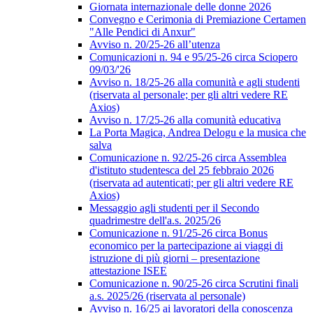
Giornata internazionale delle donne 2026
Convegno e Cerimonia di Premiazione Certamen
"Alle Pendici di Anxur"
Avviso n. 20/25-26 all’utenza
Comunicazioni n. 94 e 95/25-26 circa Sciopero
09/03/'26
Avviso n. 18/25-26 alla comunità e agli studenti
(riservata al personale; per gli altri vedere RE
Axios)
Avviso n. 17/25-26 alla comunità educativa
La Porta Magica, Andrea Delogu e la musica che
salva
Comunicazione n. 92/25-26 circa Assemblea
d'istituto studentesca del 25 febbraio 2026
(riservata ad autenticati; per gli altri vedere RE
Axios)
Messaggio agli studenti per il Secondo
quadrimestre dell'a.s. 2025/26
Comunicazione n. 91/25-26 circa Bonus
economico per la partecipazione ai viaggi di
istruzione di più giorni – presentazione
attestazione ISEE
Comunicazione n. 90/25-26 circa Scrutini finali
a.s. 2025/26 (riservata al personale)
Avviso n. 16/25 ai lavoratori della conoscenza