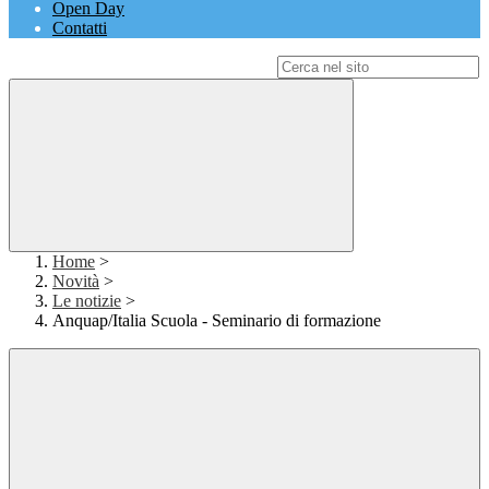
Open Day
Contatti
Campo di ricerca per le pagine del sito
Home
>
Novità
>
Le notizie
>
Anquap/Italia Scuola - Seminario di formazione