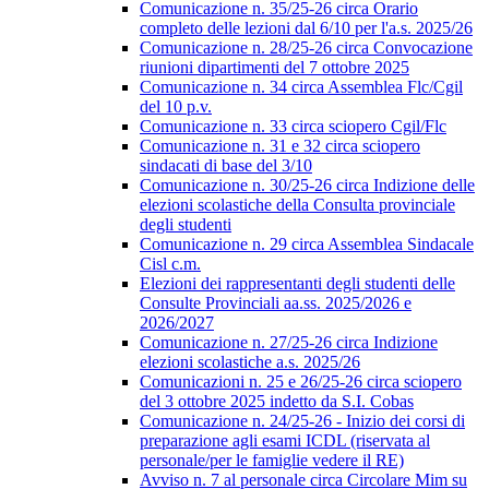
Comunicazione n. 35/25-26 circa Orario
completo delle lezioni dal 6/10 per l'a.s. 2025/26
Comunicazione n. 28/25-26 circa Convocazione
riunioni dipartimenti del 7 ottobre 2025
Comunicazione n. 34 circa Assemblea Flc/Cgil
del 10 p.v.
Comunicazione n. 33 circa sciopero Cgil/Flc
Comunicazione n. 31 e 32 circa sciopero
sindacati di base del 3/10
Comunicazione n. 30/25-26 circa Indizione delle
elezioni scolastiche della Consulta provinciale
degli studenti
Comunicazione n. 29 circa Assemblea Sindacale
Cisl c.m.
Elezioni dei rappresentanti degli studenti delle
Consulte Provinciali aa.ss. 2025/2026 e
2026/2027
Comunicazione n. 27/25-26 circa Indizione
elezioni scolastiche a.s. 2025/26
Comunicazioni n. 25 e 26/25-26 circa sciopero
del 3 ottobre 2025 indetto da S.I. Cobas
Comunicazione n. 24/25-26 - Inizio dei corsi di
preparazione agli esami ICDL (riservata al
personale/per le famiglie vedere il RE)
Avviso n. 7 al personale circa Circolare Mim su