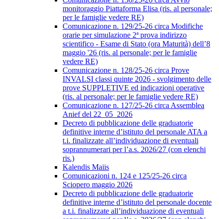
monitoraggio Piattaforma Elisa (ris. al personale;
per le famiglie vedere RE)
Comunicazione n. 129/25-26 circa Modifiche
orarie per simulazione 2ª prova indirizzo
scientifico - Esame di Stato (ora Maturità) dell’8
maggio '26 (ris. al personale; per le famiglie
vedere RE)
Comunicazione n. 128/25-26 circa Prove
INVALSI classi quinte 2026 - svolgimento delle
prove SUPPLETIVE ed indicazioni operative
(ris. al personale; per le famiglie vedere RE)
Comunicazione n. 127/25-26 circa Assemblea
Anief del 22_05_2026
Decreto di pubblicazione delle graduatorie
definitive interne d’istituto del personale ATA a
t.i. finalizzate all’individuazione di eventuali
soprannumerari per l’a.s. 2026/27 (con elenchi
ris.)
Kalendis Maiis
Comunicazioni n. 124 e 125/25-26 circa
Sciopero maggio 2026
Decreto di pubblicazione delle graduatorie
definitive interne d’istituto del personale docente
a t.i. finalizzate all’individuazione di eventuali