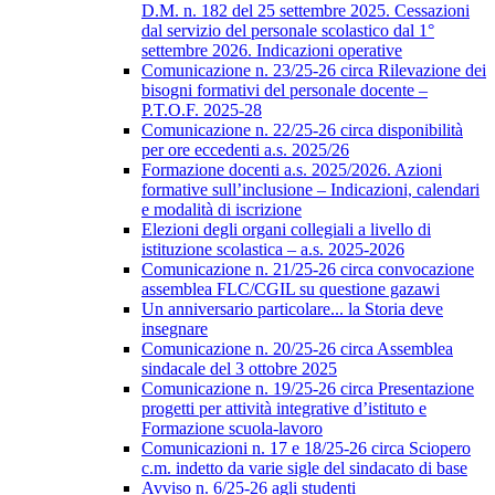
D.M. n. 182 del 25 settembre 2025. Cessazioni
dal servizio del personale scolastico dal 1°
settembre 2026. Indicazioni operative
Comunicazione n. 23/25-26 circa Rilevazione dei
bisogni formativi del personale docente –
P.T.O.F. 2025-28
Comunicazione n. 22/25-26 circa disponibilità
per ore eccedenti a.s. 2025/26
Formazione docenti a.s. 2025/2026. Azioni
formative sull’inclusione – Indicazioni, calendari
e modalità di iscrizione
Elezioni degli organi collegiali a livello di
istituzione scolastica – a.s. 2025-2026
Comunicazione n. 21/25-26 circa convocazione
assemblea FLC/CGIL su questione gazawi
Un anniversario particolare... la Storia deve
insegnare
Comunicazione n. 20/25-26 circa Assemblea
sindacale del 3 ottobre 2025
Comunicazione n. 19/25-26 circa Presentazione
progetti per attività integrative d’istituto e
Formazione scuola-lavoro
Comunicazioni n. 17 e 18/25-26 circa Sciopero
c.m. indetto da varie sigle del sindacato di base
Avviso n. 6/25-26 agli studenti