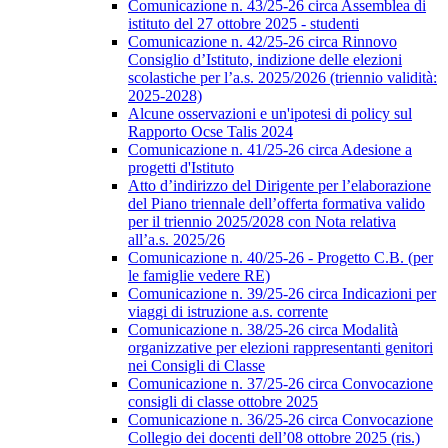
Comunicazione n. 43/25-26 circa Assemblea di
istituto del 27 ottobre 2025 - studenti
Comunicazione n. 42/25-26 circa Rinnovo
Consiglio d’Istituto, indizione delle elezioni
scolastiche per l’a.s. 2025/2026 (triennio validità:
2025-2028)
Alcune osservazioni e un'ipotesi di policy sul
Rapporto Ocse Talis 2024
Comunicazione n. 41/25-26 circa Adesione a
progetti d'Istituto
Atto d’indirizzo del Dirigente per l’elaborazione
del Piano triennale dell’offerta formativa valido
per il triennio 2025/2028 con Nota relativa
all’a.s. 2025/26
Comunicazione n. 40/25-26 - Progetto C.B. (per
le famiglie vedere RE)
Comunicazione n. 39/25-26 circa Indicazioni per
viaggi di istruzione a.s. corrente
Comunicazione n. 38/25-26 circa Modalità
organizzative per elezioni rappresentanti genitori
nei Consigli di Classe
Comunicazione n. 37/25-26 circa Convocazione
consigli di classe ottobre 2025
Comunicazione n. 36/25-26 circa Convocazione
Collegio dei docenti dell’08 ottobre 2025 (ris.)