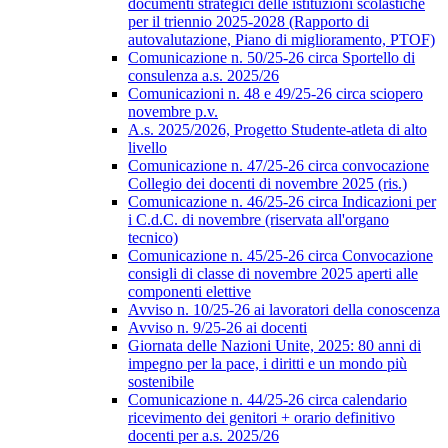
documenti strategici delle istituzioni scolastiche
per il triennio 2025-2028 (Rapporto di
autovalutazione, Piano di miglioramento, PTOF)
Comunicazione n. 50/25-26 circa Sportello di
consulenza a.s. 2025/26
Comunicazioni n. 48 e 49/25-26 circa sciopero
novembre p.v.
A.s. 2025/2026, Progetto Studente-atleta di alto
livello
Comunicazione n. 47/25-26 circa convocazione
Collegio dei docenti di novembre 2025 (ris.)
Comunicazione n. 46/25-26 circa Indicazioni per
i C.d.C. di novembre (riservata all'organo
tecnico)
Comunicazione n. 45/25-26 circa Convocazione
consigli di classe di novembre 2025 aperti alle
componenti elettive
Avviso n. 10/25-26 ai lavoratori della conoscenza
Avviso n. 9/25-26 ai docenti
Giornata delle Nazioni Unite, 2025: 80 anni di
impegno per la pace, i diritti e un mondo più
sostenibile
Comunicazione n. 44/25-26 circa calendario
ricevimento dei genitori + orario definitivo
docenti per a.s. 2025/26