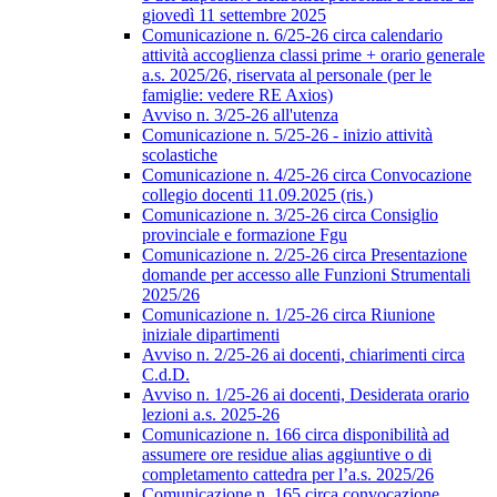
giovedì 11 settembre 2025
Comunicazione n. 6/25-26 circa calendario
attività accoglienza classi prime + orario generale
a.s. 2025/26, riservata al personale (per le
famiglie: vedere RE Axios)
Avviso n. 3/25-26 all'utenza
Comunicazione n. 5/25-26 - inizio attività
scolastiche
Comunicazione n. 4/25-26 circa Convocazione
collegio docenti 11.09.2025 (ris.)
Comunicazione n. 3/25-26 circa Consiglio
provinciale e formazione Fgu
Comunicazione n. 2/25-26 circa Presentazione
domande per accesso alle Funzioni Strumentali
2025/26
Comunicazione n. 1/25-26 circa Riunione
iniziale dipartimenti
Avviso n. 2/25-26 ai docenti, chiarimenti circa
C.d.D.
Avviso n. 1/25-26 ai docenti, Desiderata orario
lezioni a.s. 2025-26
Comunicazione n. 166 circa disponibilità ad
assumere ore residue alias aggiuntive o di
completamento cattedra per l’a.s. 2025/26
Comunicazione n. 165 circa convocazione