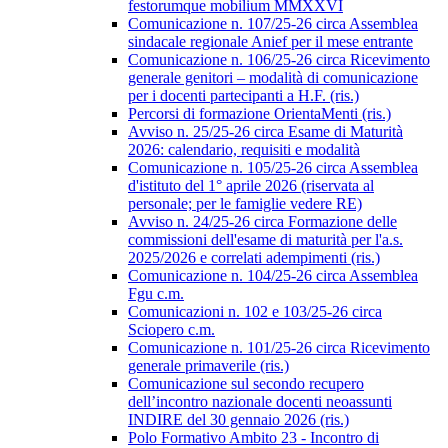
festorumque mobilium MMXXVI
Comunicazione n. 107/25-26 circa Assemblea
sindacale regionale Anief per il mese entrante
Comunicazione n. 106/25-26 circa Ricevimento
generale genitori – modalità di comunicazione
per i docenti partecipanti a H.F. (ris.)
Percorsi di formazione OrientaMenti (ris.)
Avviso n. 25/25-26 circa Esame di Maturità
2026: calendario, requisiti e modalità
Comunicazione n. 105/25-26 circa Assemblea
d'istituto del 1° aprile 2026 (riservata al
personale; per le famiglie vedere RE)
Avviso n. 24/25-26 circa Formazione delle
commissioni dell'esame di maturità per l'a.s.
2025/2026 e correlati adempimenti (ris.)
Comunicazione n. 104/25-26 circa Assemblea
Fgu c.m.
Comunicazioni n. 102 e 103/25-26 circa
Sciopero c.m.
Comunicazione n. 101/25-26 circa Ricevimento
generale primaverile (ris.)
Comunicazione sul secondo recupero
dell’incontro nazionale docenti neoassunti
INDIRE del 30 gennaio 2026 (ris.)
Polo Formativo Ambito 23 - Incontro di