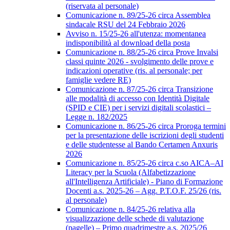
(riservata al personale)
Comunicazione n. 89/25-26 circa Assemblea
sindacale RSU del 24 Febbraio 2026
Avviso n. 15/25-26 all'utenza: momentanea
indisponibilità al download della posta
Comunicazione n. 88/25-26 circa Prove Invalsi
classi quinte 2026 - svolgimento delle prove e
indicazioni operative (ris. al personale; per
famiglie vedere RE)
Comunicazione n. 87/25-26 circa Transizione
alle modalità di accesso con Identità Digitale
(SPID e CIE) per i servizi digitali scolastici –
Legge n. 182/2025
Comunicazione n. 86/25-26 circa Proroga termini
per la presentazione delle iscrizioni degli studenti
e delle studentesse al Bando Certamen Anxuris
2026
Comunicazione n. 85/25-26 circa c.so AICA–AI
Literacy per la Scuola (Alfabetizzazione
all'Intelligenza Artificiale) - Piano di Formazione
Docenti a.s. 2025-26 – Agg. P.T.O.F. 25/26 (ris.
al personale)
Comunicazione n. 84/25-26 relativa alla
visualizzazione delle schede di valutazione
(pagelle) – Primo quadrimestre a.s. 2025/26