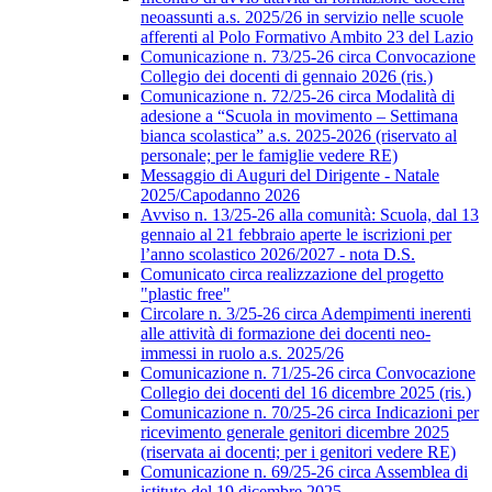
neoassunti a.s. 2025/26 in servizio nelle scuole
afferenti al Polo Formativo Ambito 23 del Lazio
Comunicazione n. 73/25-26 circa Convocazione
Collegio dei docenti di gennaio 2026 (ris.)
Comunicazione n. 72/25-26 circa Modalità di
adesione a “Scuola in movimento – Settimana
bianca scolastica” a.s. 2025-2026 (riservato al
personale; per le famiglie vedere RE)
Messaggio di Auguri del Dirigente - Natale
2025/Capodanno 2026
Avviso n. 13/25-26 alla comunità: Scuola, dal 13
gennaio al 21 febbraio aperte le iscrizioni per
l’anno scolastico 2026/2027 - nota D.S.
Comunicato circa realizzazione del progetto
"plastic free"
Circolare n. 3/25-26 circa Adempimenti inerenti
alle attività di formazione dei docenti neo-
immessi in ruolo a.s. 2025/26
Comunicazione n. 71/25-26 circa Convocazione
Collegio dei docenti del 16 dicembre 2025 (ris.)
Comunicazione n. 70/25-26 circa Indicazioni per
ricevimento generale genitori dicembre 2025
(riservata ai docenti; per i genitori vedere RE)
Comunicazione n. 69/25-26 circa Assemblea di
istituto del 19 dicembre 2025