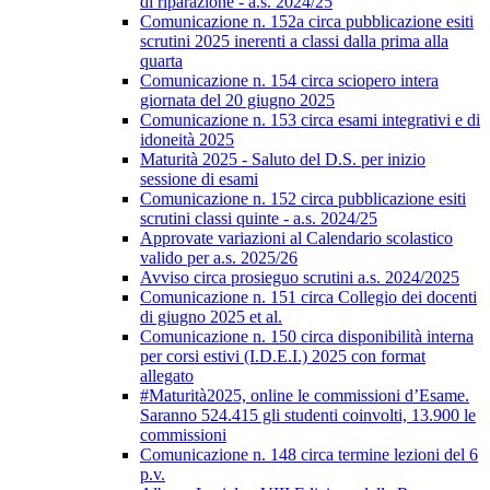
di riparazione - a.s. 2024/25
Comunicazione n. 152a circa pubblicazione esiti
scrutini 2025 inerenti a classi dalla prima alla
quarta
Comunicazione n. 154 circa sciopero intera
giornata del 20 giugno 2025
Comunicazione n. 153 circa esami integrativi e di
idoneità 2025
Maturità 2025 - Saluto del D.S. per inizio
sessione di esami
Comunicazione n. 152 circa pubblicazione esiti
scrutini classi quinte - a.s. 2024/25
Approvate variazioni al Calendario scolastico
valido per a.s. 2025/26
Avviso circa prosieguo scrutini a.s. 2024/2025
Comunicazione n. 151 circa Collegio dei docenti
di giugno 2025 et al.
Comunicazione n. 150 circa disponibilità interna
per corsi estivi (I.D.E.I.) 2025 con format
allegato
#Maturità2025, online le commissioni d’Esame.
Saranno 524.415 gli studenti coinvolti, 13.900 le
commissioni
Comunicazione n. 148 circa termine lezioni del 6
p.v.