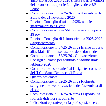
anno scolastico 2025-2026 (riservato ai lavoratori
della conoscenza; per le famiglie: vedere RE
Axios)
Comunicazione n. 57/25-26 circa Assemblea di
istituto del 21 novembre 2025
Elezioni Consiglio d'istituto 2025, tutte le
informazioni per il voto
Comunicazioni n. 55 e 56/25-26 circa Sciopero
28 p.v.
Elezioni Consiglio di Istituto triennio 2025-2028
- aggiornamento
Comunicazione n. 54/25-26 circa Esame di Stato
alias Maturità - Presentazione delle domande
Comunicazione n. 53/25-26 - Convocazione
Consigli di classe per scrutinio quadrimestrale
febbraio 2026
Comunicato di solidarietà al Dirigente scolastico
dell’I.C. “Santa Beatrice” di Roma
Quattro novembre
Comunicazione n. 52/25-26 circa Richiesta,
svolgimento e verbalizzazione dell’assemblea di
classe
Comunicazione n. 51/25-26 circa Disponibilità
sportelli didattici a.s. corrente
Indicazioni operative per la predisposizione dei