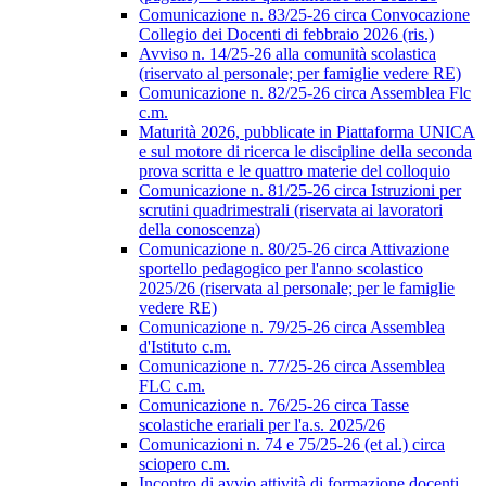
Comunicazione n. 83/25-26 circa Convocazione
Collegio dei Docenti di febbraio 2026 (ris.)
Avviso n. 14/25-26 alla comunità scolastica
(riservato al personale; per famiglie vedere RE)
Comunicazione n. 82/25-26 circa Assemblea Flc
c.m.
Maturità 2026, pubblicate in Piattaforma UNICA
e sul motore di ricerca le discipline della seconda
prova scritta e le quattro materie del colloquio
Comunicazione n. 81/25-26 circa Istruzioni per
scrutini quadrimestrali (riservata ai lavoratori
della conoscenza)
Comunicazione n. 80/25-26 circa Attivazione
sportello pedagogico per l'anno scolastico
2025/26 (riservata al personale; per le famiglie
vedere RE)
Comunicazione n. 79/25-26 circa Assemblea
d'Istituto c.m.
Comunicazione n. 77/25-26 circa Assemblea
FLC c.m.
Comunicazione n. 76/25-26 circa Tasse
scolastiche erariali per l'a.s. 2025/26
Comunicazioni n. 74 e 75/25-26 (et al.) circa
sciopero c.m.
Incontro di avvio attività di formazione docenti