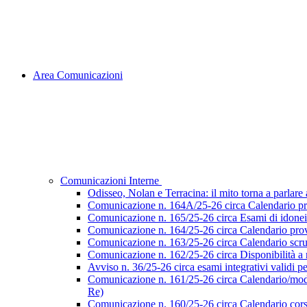
Area Comunicazioni
Comunicazioni Interne
Odisseo, Nolan e Terracina: il mito torna a parlare al
Comunicazione n. 164A/25-26 circa Calendario pr
Comunicazione n. 165/25-26 circa Esami di idoneità 
Comunicazione n. 164/25-26 circa Calendario prove
Comunicazione n. 163/25-26 circa Calendario scruti
Comunicazione n. 162/25-26 circa Disponibilità a ri
Avviso n. 36/25-26 circa esami integrativi validi p
Comunicazione n. 161/25-26 circa Calendario/modalità
Re)
Comunicazione n. 160/25-26 circa Calendario corsi d