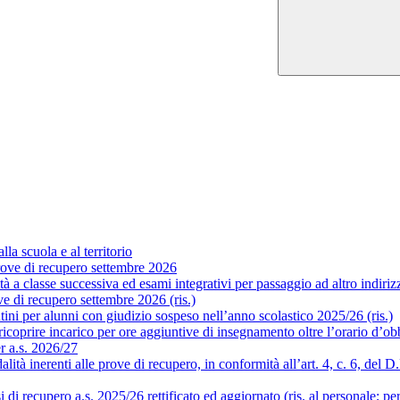
la scuola e al territorio
ove di recupero settembre 2026
a classe successiva ed esami integrativi per passaggio ad altro indirizzo
 di recupero settembre 2026 (ris.)
ni per alunni con giudizio sospeso nell’anno scolastico 2025/26 (ris.)
coprire incarico per ore aggiuntive di insegnamento oltre l’orario d’obb
er a.s. 2026/27
 inerenti alle prove di recupero, in conformità all’art. 4, c. 6, del D.P.
i recupero a.s. 2025/26 rettificato ed aggiornato (ris. al personale; pe