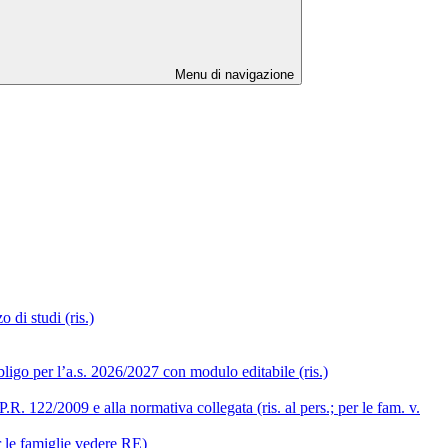
Menu di navigazione
 di studi (ris.)
ligo per l’a.s. 2026/2027 con modulo editabile (ris.)
R. 122/2009 e alla normativa collegata (ris. al pers.; per le fam. v.
r le famiglie vedere RE)