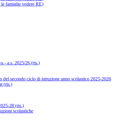
r le famiglie vedere RE)
- a.s. 2025/26 (ris.)
o del secondo ciclo di istruzione anno scolastico 2025-2026
 (ris.)
25-28 (ris.)
tuzioni scolastiche