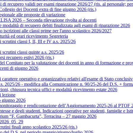
di recupero validi per esami riparazione 2026/27 (ris. al personale; pe
legio dei Docenti extra di fine giugno 2026 (ris.)
gionale alle proposte di variazione
ISA 2026 – Seconda rilevazione rivolta ai docenti
modalità di recupero debiti finalizzata agli esami di riparazione 2026
scrizioni alle classi prime per l'anno scolastico 2026/2027
rità ed orari ricevimento Segreteria
crutini classi I, II, III e IV a.s. 2025/26
scrutini classi quinte a.s. 2025/26
si recupero estivi 2026 (ris.)
Comitato per la valutazione dei docenti in anno di formazione e prova 
centi di giugno 2026
rattere operativo e organizzativo relativi all'esame di Stato conclusiv
.s. 2025/26 - modifica alla Comunicazione n. 90/25-26 del D.S. + format
ni, chiusura tecnica uffici e modalità ricevimento estate 2026
 lezione
o giugno 2026
monitoraggio e rendicontazione dell’Aggiornamento 2025-26 al PTOF 20
esse e degli studenti. Indicazioni operative per studenti, famiglie e Isti
orium “F. Gambacurta”, Terracina – 27 maggio 2026
o 2026_05_29
utini finali anno scolastico 2025/26 (ris.)
to del D.S. nel periodo maggio/giugno/luglio 2026