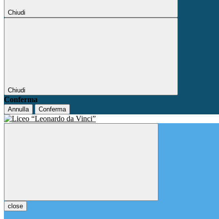
Chiudi
Chiudi
Conferma
Annulla
Conferma
close