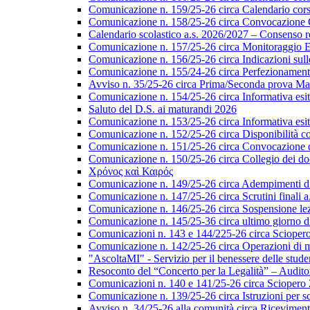
Comunicazione n. 159/25-26 circa Calendario corsi 
Comunicazione n. 158/25-26 circa Convocazione Col
Calendario scolastico a.s. 2026/2027 – Consenso re
Comunicazione n. 157/25-26 circa Monitoraggio EL
Comunicazione n. 156/25-26 circa Indicazioni sulle 
Comunicazione n. 155/24-26 circa Perfezionamento i
Avviso n. 35/25-26 circa Prima/Seconda prova Matu
Comunicazione n. 154/25-26 circa Informativa esiti s
Saluto del D.S. ai maturandi 2026
Comunicazione n. 153/25-26 circa Informativa esiti 
Comunicazione n. 152/25-26 circa Disponibilità cor
Comunicazione n. 151/25-26 circa Convocazione del 
Comunicazione n. 150/25-26 circa Collegio dei do
Χρόνος καὶ Καιρός
Comunicazione n. 149/25-26 circa Adempimenti di ca
Comunicazione n. 147/25-26 circa Scrutini finali a
Comunicazione n. 146/25-26 circa Sospensione lezio
Comunicazione n. 145/25-36 circa ultimo giorno di
Comunicazioni n. 143 e 144/225-26 circa Scioper
Comunicazione n. 142/25-26 circa Operazioni di 
"AscoltaMI" - Servizio per il benessere delle student
Resoconto del “Concerto per la Legalità” – Audit
Comunicazioni n. 140 e 141/25-26 circa Scioper
Comunicazione n. 139/25-26 circa Istruzioni per scr
Avviso n. 34/25-26 alla comunità circa Ricevimen