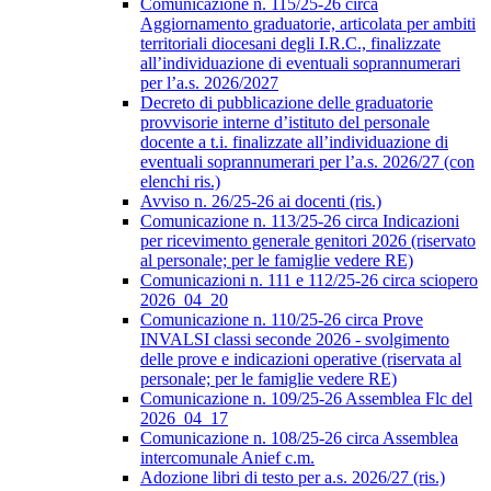
Comunicazione n. 115/25-26 circa
Aggiornamento graduatorie, articolata per ambiti
territoriali diocesani degli I.R.C., finalizzate
all’individuazione di eventuali soprannumerari
per l’a.s. 2026/2027
Decreto di pubblicazione delle graduatorie
provvisorie interne d’istituto del personale
docente a t.i. finalizzate all’individuazione di
eventuali soprannumerari per l’a.s. 2026/27 (con
elenchi ris.)
Avviso n. 26/25-26 ai docenti (ris.)
Comunicazione n. 113/25-26 circa Indicazioni
per ricevimento generale genitori 2026 (riservato
al personale; per le famiglie vedere RE)
Comunicazioni n. 111 e 112/25-26 circa sciopero
2026_04_20
Comunicazione n. 110/25-26 circa Prove
INVALSI classi seconde 2026 - svolgimento
delle prove e indicazioni operative (riservata al
personale; per le famiglie vedere RE)
Comunicazione n. 109/25-26 Assemblea Flc del
2026_04_17
Comunicazione n. 108/25-26 circa Assemblea
intercomunale Anief c.m.
Adozione libri di testo per a.s. 2026/27 (ris.)