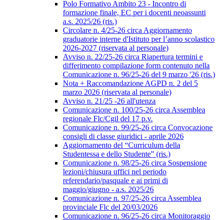
Polo Formativo Ambito 23 - Incontro di
formazione finale, EC per i docenti neoassunti
a.s. 2025/26 (ris.)
Circolare n. 4/25-26 circa Aggiornamento
graduatorie interne d'Istituto per l’anno scolastico
2026-2027 (riservata al personale)
Avviso n. 22/25-26 circa Riapertura termini e
differimento compilazione form contenuto nella
Comunicazione n. 96/25-26 del 9 marzo '26 (ris.)
Nota + Raccomandazione AGPD n. 2 del 5
marzo 2026 (riservata al personale)
Avviso n. 21/25 -26 all'utenza
Comunicazione n. 100/25-26 circa Assemblea
regionale Flc/Cgil del 17 p.v.
Comunicazione n. 99/25-26 circa Convocazione
consigli di classe giuridici - aprile 2026
Aggiornamento del “Curriculum della
Studentessa e dello Studente” (ris.)
Comunicazione n. 98/25-26 circa Sospensione
lezioni/chiusura uffici nel periodo
referendario/pasquale e ai primi di
maggio/giugno - a.s. 2025/26
Comunicazione n. 97/25-26 circa Assemblea
provinciale Flc del 20/03/2026
Comunicazione n. 96/25-26 circa Monitoraggio