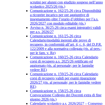
scrutini per alunni con giudizio sospeso nell’anno
scolastico 2025/26 (ris.)
Comunicazione n. 162/25-26 circa Disponibilità
a ricoprire incarico per ore aggiuntive di
insegnamento oltre l’orario d’obbligo per l’a.s.
2026/2027 con modulo editabile (ris.)
Avviso n. 36/25-26 circa esami integrativi validi
per a.s. 2026/27
Comunicazione n. 161/25-26 circa
Calendario/modalità inerenti alle prove di
recupero, in conformità all’art. 4, c. 6, del D.P.R.
122/2009 e alla normativa collegata (ris. al pers.;
per le fam. v. Re)
Comunicazione n. 160/25-26 circa Calendario
corsi di recupero a.s. 2025/26 rettificato ed
aggiornato (ris. al personale; per le famiglie
vedere RE)
Comunicazione n. 159/25-26 circa Calendario
corsi di recupero validi per esami riparazione
2026/27 (ris. al personale; per le famiglie vedere
RE)
Comunicazione n. 158/25-26 circa
Convocazione Collegio dei Docenti extra di fine
giugno 2026 (ris.)
Calendario scolastico a.s. 2026/2027 – Consenso