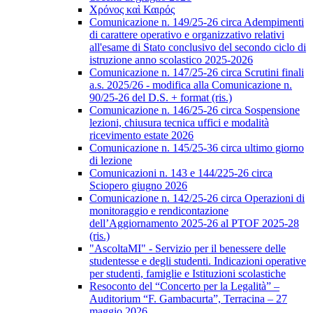
Χρόνος καὶ Καιρός
Comunicazione n. 149/25-26 circa Adempimenti
di carattere operativo e organizzativo relativi
all'esame di Stato conclusivo del secondo ciclo di
istruzione anno scolastico 2025-2026
Comunicazione n. 147/25-26 circa Scrutini finali
a.s. 2025/26 - modifica alla Comunicazione n.
90/25-26 del D.S. + format (ris.)
Comunicazione n. 146/25-26 circa Sospensione
lezioni, chiusura tecnica uffici e modalità
ricevimento estate 2026
Comunicazione n. 145/25-36 circa ultimo giorno
di lezione
Comunicazioni n. 143 e 144/225-26 circa
Sciopero giugno 2026
Comunicazione n. 142/25-26 circa Operazioni di
monitoraggio e rendicontazione
dell’Aggiornamento 2025-26 al PTOF 2025-28
(ris.)
"AscoltaMI" - Servizio per il benessere delle
studentesse e degli studenti. Indicazioni operative
per studenti, famiglie e Istituzioni scolastiche
Resoconto del “Concerto per la Legalità” –
Auditorium “F. Gambacurta”, Terracina – 27
maggio 2026