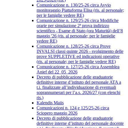
Comunicazione n. 130/25-26 circa Avvio
monitoraggio Piattaforma Elisa (ris. al personale;
per le famiglie vedere RE)
Comunicazione n. 129/25-26 circa Modifiche
orarie per simulazione 2ª prova indirizzo
scientifico - Esame di Stato (ora Maturità) dell’8
maggio '26 (ris. al personale; per le famiglie
vedere RE)
Comunicazione n. 128/25-26 circa Prove
INVALSI classi quinte 2026 - svolgimento delle
prove SUPPLETIVE ed indicazioni operative
(ris. al personale; per le famiglie vedere RE)
Comunicazione n. 127/25-26 circa Assemblea
Anief del 22_05_2026
Decreto di pubblicazione delle graduatorie
definitive interne d’istituto del personale ATA a
t.i. finalizzate all’individuazione di eventuali
soprannumerari per l’a.s. 2026/27 (con elenchi
ris.)
Kalendis Maiis
Comunicazioni n. 124 e 125/25-26 circa
Sciopero maggio 2026
Decreto di pubblicazione delle graduatorie
definitive interne d’istituto del personale docente