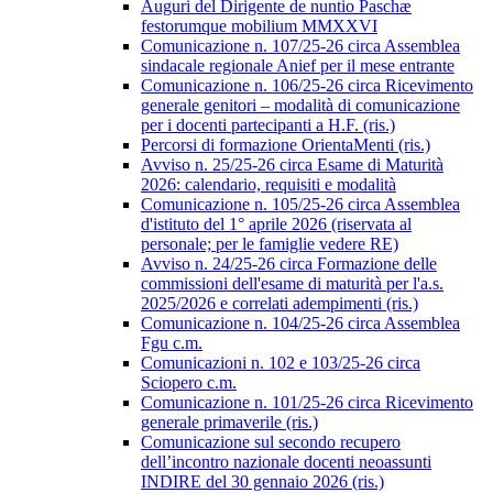
Auguri del Dirigente de nuntio Paschæ
festorumque mobilium MMXXVI
Comunicazione n. 107/25-26 circa Assemblea
sindacale regionale Anief per il mese entrante
Comunicazione n. 106/25-26 circa Ricevimento
generale genitori – modalità di comunicazione
per i docenti partecipanti a H.F. (ris.)
Percorsi di formazione OrientaMenti (ris.)
Avviso n. 25/25-26 circa Esame di Maturità
2026: calendario, requisiti e modalità
Comunicazione n. 105/25-26 circa Assemblea
d'istituto del 1° aprile 2026 (riservata al
personale; per le famiglie vedere RE)
Avviso n. 24/25-26 circa Formazione delle
commissioni dell'esame di maturità per l'a.s.
2025/2026 e correlati adempimenti (ris.)
Comunicazione n. 104/25-26 circa Assemblea
Fgu c.m.
Comunicazioni n. 102 e 103/25-26 circa
Sciopero c.m.
Comunicazione n. 101/25-26 circa Ricevimento
generale primaverile (ris.)
Comunicazione sul secondo recupero
dell’incontro nazionale docenti neoassunti
INDIRE del 30 gennaio 2026 (ris.)