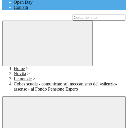
Open Day
Contatti
Campo di ricerca per le pagine del sito
Home
>
Novità
>
Le notizie
>
Cobas scuola - comunicato sul meccanismo del «silenzio-
assenso» al Fondo Pensione Espero