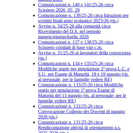
Comunicazioni n. 140 e 141/25-26 circa
Sciopero 2026_05_29
Comunicazione n. 139/25-26 circa Istruzioni per
scrutini finali anno scolastico 2025/26 (ris.)
Avviso n. 34/25-26 alla comunità circa
Ricevimento del D.S. nel periodo
maggio/giugno/luglio 2026
Comunicazioni n. 137 e 138/25-26 circa
Sciopero comitati di base vari c.m.
Avviso n. 31/25-26 ai lavoratori della conoscenza
(ris.)
Comunicazioni n. 134 e 135/25-26 circa
Modifiche orarie per simulazione 2ª prova L.C. e
S.U. per Esame di Maturità, 18 e 19 maggio (ris.
al personale, per le famiglie vedere RE)
Comunicazione n. 133/25-26 circa Modifiche
orario per simulazione 1ª prova Esame di
Maturità del 13 maggio (ris. al personale; per le
famiglie vedere RE)
Comunicazione n. 132/25-26 circa
Convocazione Collegio dei Docenti di maggio
2026 (ris.)
Comunicazione n. 131/25-26 circa
Rendicontazione attività di orientamento a.s.
2025-2026 (ris.)