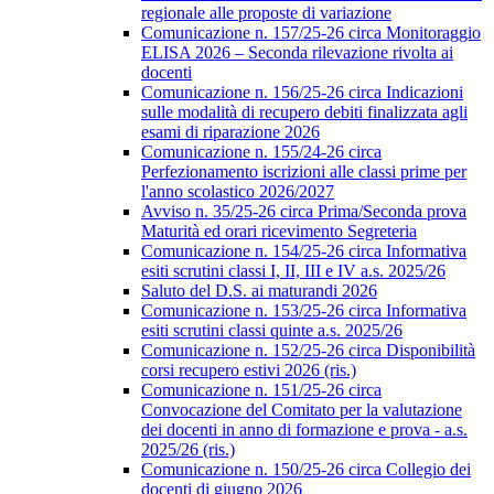
regionale alle proposte di variazione
Comunicazione n. 157/25-26 circa Monitoraggio
ELISA 2026 – Seconda rilevazione rivolta ai
docenti
Comunicazione n. 156/25-26 circa Indicazioni
sulle modalità di recupero debiti finalizzata agli
esami di riparazione 2026
Comunicazione n. 155/24-26 circa
Perfezionamento iscrizioni alle classi prime per
l'anno scolastico 2026/2027
Avviso n. 35/25-26 circa Prima/Seconda prova
Maturità ed orari ricevimento Segreteria
Comunicazione n. 154/25-26 circa Informativa
esiti scrutini classi I, II, III e IV a.s. 2025/26
Saluto del D.S. ai maturandi 2026
Comunicazione n. 153/25-26 circa Informativa
esiti scrutini classi quinte a.s. 2025/26
Comunicazione n. 152/25-26 circa Disponibilità
corsi recupero estivi 2026 (ris.)
Comunicazione n. 151/25-26 circa
Convocazione del Comitato per la valutazione
dei docenti in anno di formazione e prova - a.s.
2025/26 (ris.)
Comunicazione n. 150/25-26 circa Collegio dei
docenti di giugno 2026