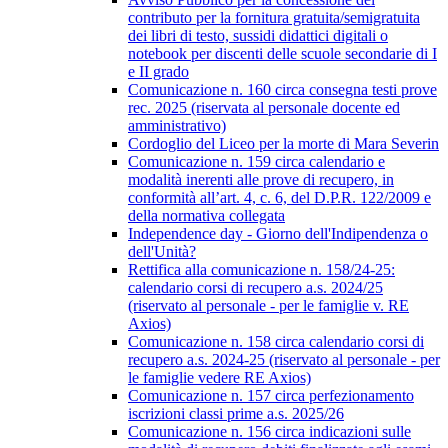
contributo per la fornitura gratuita/semigratuita
dei libri di testo, sussidi didattici digitali o
notebook per discenti delle scuole secondarie di I
e II grado
Comunicazione n. 160 circa consegna testi prove
rec. 2025 (riservata al personale docente ed
amministrativo)
Cordoglio del Liceo per la morte di Mara Severin
Comunicazione n. 159 circa calendario e
modalità inerenti alle prove di recupero, in
conformità all’art. 4, c. 6, del D.P.R. 122/2009 e
della normativa collegata
Independence day - Giorno dell'Indipendenza o
dell'Unità?
Rettifica alla comunicazione n. 158/24-25:
calendario corsi di recupero a.s. 2024/25
(riservato al personale - per le famiglie v. RE
Axios)
Comunicazione n. 158 circa calendario corsi di
recupero a.s. 2024-25 (riservato al personale - per
le famiglie vedere RE Axios)
Comunicazione n. 157 circa perfezionamento
iscrizioni classi prime a.s. 2025/26
Comunicazione n. 156 circa indicazioni sulle