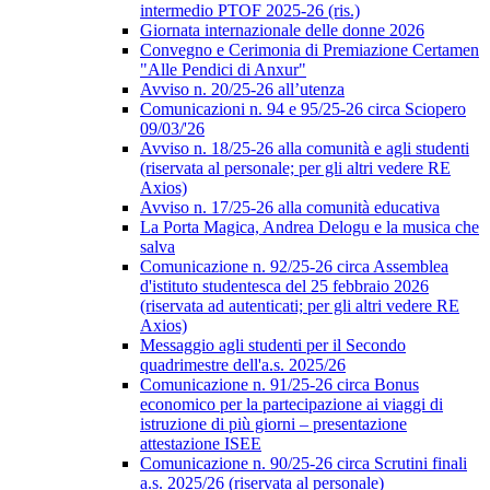
intermedio PTOF 2025-26 (ris.)
Giornata internazionale delle donne 2026
Convegno e Cerimonia di Premiazione Certamen
"Alle Pendici di Anxur"
Avviso n. 20/25-26 all’utenza
Comunicazioni n. 94 e 95/25-26 circa Sciopero
09/03/'26
Avviso n. 18/25-26 alla comunità e agli studenti
(riservata al personale; per gli altri vedere RE
Axios)
Avviso n. 17/25-26 alla comunità educativa
La Porta Magica, Andrea Delogu e la musica che
salva
Comunicazione n. 92/25-26 circa Assemblea
d'istituto studentesca del 25 febbraio 2026
(riservata ad autenticati; per gli altri vedere RE
Axios)
Messaggio agli studenti per il Secondo
quadrimestre dell'a.s. 2025/26
Comunicazione n. 91/25-26 circa Bonus
economico per la partecipazione ai viaggi di
istruzione di più giorni – presentazione
attestazione ISEE
Comunicazione n. 90/25-26 circa Scrutini finali
a.s. 2025/26 (riservata al personale)