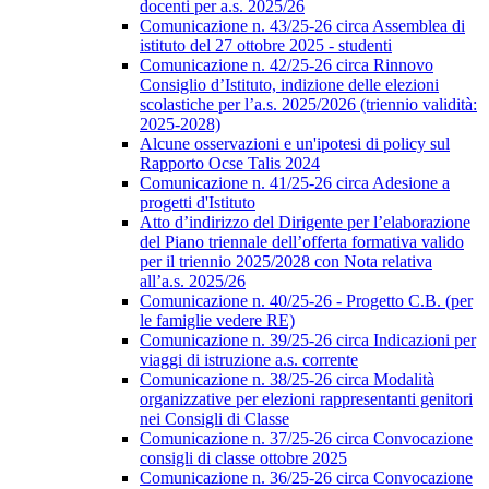
docenti per a.s. 2025/26
Comunicazione n. 43/25-26 circa Assemblea di
istituto del 27 ottobre 2025 - studenti
Comunicazione n. 42/25-26 circa Rinnovo
Consiglio d’Istituto, indizione delle elezioni
scolastiche per l’a.s. 2025/2026 (triennio validità:
2025-2028)
Alcune osservazioni e un'ipotesi di policy sul
Rapporto Ocse Talis 2024
Comunicazione n. 41/25-26 circa Adesione a
progetti d'Istituto
Atto d’indirizzo del Dirigente per l’elaborazione
del Piano triennale dell’offerta formativa valido
per il triennio 2025/2028 con Nota relativa
all’a.s. 2025/26
Comunicazione n. 40/25-26 - Progetto C.B. (per
le famiglie vedere RE)
Comunicazione n. 39/25-26 circa Indicazioni per
viaggi di istruzione a.s. corrente
Comunicazione n. 38/25-26 circa Modalità
organizzative per elezioni rappresentanti genitori
nei Consigli di Classe
Comunicazione n. 37/25-26 circa Convocazione
consigli di classe ottobre 2025
Comunicazione n. 36/25-26 circa Convocazione