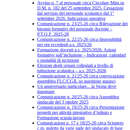
Avviso n. 7 al personale circa Circolare Mim su
D.M. n. 182 del 25 settembre 2025. Cessazioni
dal servizio del personale scolastico dal 1°
settembre 2026. Indicazioni operative
Comunicazione n. 23/25-26 circa Rilevazione dei
bisogni formativi del personale docente –
P.T.O.F. 2025-28
Comunicazione n. 22/25-26 circa disponibilità
per ore eccedenti a.s. 2025/26
Formazione docenti a.s. 2025/2026. Azioni
formative sull’inclusione – Indicazioni, calendari
e modalità di iscrizione
Elezioni degli organi collegiali a livello di
istituzione scolastica – a.s. 2025-2026
Comunicazione n. 21/25-26 circa convocazione
assemblea FLC/CGIL su questione gazawi
Un anniversario particolare... la Storia deve
insegnare
Comunicazione n. 20/25-26 circa Assemblea
sindacale del 3 ottobre 2025
Comunicazione n. 19/25-26 circa Presentazione
progetti per attività integrative d’istituto e
Formazione scuola-lavoro
Comunicazioni n. 17 e 18/25-26 circa Sciopero
c.m. indetto da varie sigle del sindacato di base