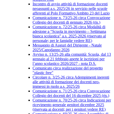
Incontro di avvio attività di formazione docenti
neoassunti a.s. 2025/26 in servizio nelle scuole
afferenti al Polo Formativo Ambito 23 del Lazio
Comunicazione n. 73/25-26 circa Convocazione
Collegio dei docenti di gennaio 2026 (ris.)
Comunicazione n. 72/25-26 circa Modalità di
adesione a “Scuola in movimento – Settimana
bianca scolastica” a.s. 2025-2026 (riservato al
personale; per le famiglie vedere RE)
Messaggio di Auguri del Dirigente - Natale
2025/Capodanno 2026
Avviso n. 13/25-26 alla comunità: Scuola, dal 13
gennaio al 21 febbraio aperte le iscrizioni per
l’anno scolastico 2026/2027 - nota D.S.
Comunicato circa realizzazione del progetto
"plastic free"
Circolare n. 3/25-26 circa Adempimenti inerenti
alle attività di formazione dei docenti neo-
immessi in ruolo a.s. 2025/26
Comunicazione n. 71/25-26 circa Convocazione
Collegio dei docenti del 16 dicembre 2025 (ris.)
Comunicazione n. 70/25-26 circa Indicazioni per
ricevimento generale genitori dicembre 2025
(riservata ai docenti; per i genitori vedere RE)
Comunicazione n. 69/25-26 circa Assemblea di