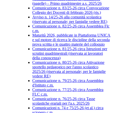
(pagelle) – Primo quadrimestre a.s. 2025/26
Comunicazione n. 83/25-26 circa Convocazione
Collegio dei Docenti di febbraio 2026 (ris.)
Avviso n. 14/25-26 alla comunità scolastica
(riservato al personale; per famiglie vedere RE)
Comunicazione n. 82/25-26 circa Assemblea Flc
c.m.
Maturità 2026, pubblicate in Piattaforma UNICA
e sul motore di ricerca le discipline della seconda
prova scritta e le quattro materie del colloquio
Comunicazione n. 81/25-26 circa Istruzioni per
scrutini quadrimestrali (riservata ai lavoratori
della conoscenza)
Comunicazione n. 80/25-26 circa Attivazione
sportello pedagogico per l'anno scolastico
2025/26 (riservata al personale; per le famiglie
vedere RE)
Comunicazione n. 79/25-26 circa Assemblea
d'Istituto c.m.
Comunicazione n. 77/25-26 circa Assemblea
FLC c.m.
Comunicazione n. 76/25-26 circa Tasse
scolastiche erariali per l'a.s. 2025/26
Comunicazioni n. 74 e 75/25-26 (et al.) circa
sciopero c.m.