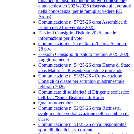
didattici (incluso metodo induttivo-contestuale)
anno scolastico 2025-2026 (riservato ai lavoratori
della conoscenza; per le famiglie: vedere RE
Axios)
Comunicazione n. 57/25-26 circa Assemblea di
istituto del 21 novembre 2025
Elezioni Consiglio d'istituto 2025, tutte le
informazioni per il voto
Comunicazioni n. 55 e 56/25-26 circa Sciopero
28 p.v.
Elezioni Consiglio di Istituto triennio 2025-2028
- aggiornamento
Comunicazione n. 54/25-26 circa Esame di Stato
alias Maturità - Presentazione delle domande
Comunicazione n. 53/25-26 - Convocazione
Consigli di classe per scrutinio quadrimestrale
febbraio 2026
Comunicato di solidarietà al Dirigente scolastico
dell’I.C. “Santa Beatrice” di Roma
Quattro novembre
Comunicazione n. 52/25-26 circa Richiesta,
svolgimento e verbalizzazione dell’assemblea di
classe
Comunicazione n. 51/25-26 circa Disponibilità
sportelli didattici a.s. corrente