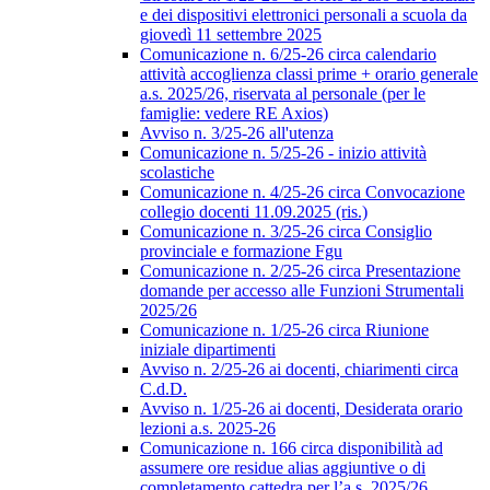
e dei dispositivi elettronici personali a scuola da
giovedì 11 settembre 2025
Comunicazione n. 6/25-26 circa calendario
attività accoglienza classi prime + orario generale
a.s. 2025/26, riservata al personale (per le
famiglie: vedere RE Axios)
Avviso n. 3/25-26 all'utenza
Comunicazione n. 5/25-26 - inizio attività
scolastiche
Comunicazione n. 4/25-26 circa Convocazione
collegio docenti 11.09.2025 (ris.)
Comunicazione n. 3/25-26 circa Consiglio
provinciale e formazione Fgu
Comunicazione n. 2/25-26 circa Presentazione
domande per accesso alle Funzioni Strumentali
2025/26
Comunicazione n. 1/25-26 circa Riunione
iniziale dipartimenti
Avviso n. 2/25-26 ai docenti, chiarimenti circa
C.d.D.
Avviso n. 1/25-26 ai docenti, Desiderata orario
lezioni a.s. 2025-26
Comunicazione n. 166 circa disponibilità ad
assumere ore residue alias aggiuntive o di
completamento cattedra per l’a.s. 2025/26