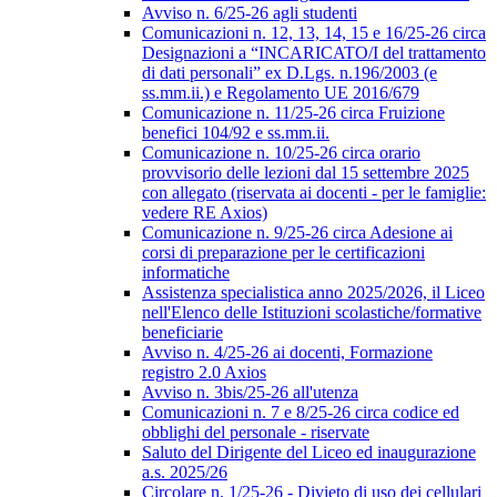
Avviso n. 6/25-26 agli studenti
Comunicazioni n. 12, 13, 14, 15 e 16/25-26 circa
Designazioni a “INCARICATO/I del trattamento
di dati personali” ex D.Lgs. n.196/2003 (e
ss.mm.ii.) e Regolamento UE 2016/679
Comunicazione n. 11/25-26 circa Fruizione
benefici 104/92 e ss.mm.ii.
Comunicazione n. 10/25-26 circa orario
provvisorio delle lezioni dal 15 settembre 2025
con allegato (riservata ai docenti - per le famiglie:
vedere RE Axios)
Comunicazione n. 9/25-26 circa Adesione ai
corsi di preparazione per le certificazioni
informatiche
Assistenza specialistica anno 2025/2026, il Liceo
nell'Elenco delle Istituzioni scolastiche/formative
beneficiarie
Avviso n. 4/25-26 ai docenti, Formazione
registro 2.0 Axios
Avviso n. 3bis/25-26 all'utenza
Comunicazioni n. 7 e 8/25-26 circa codice ed
obblighi del personale - riservate
Saluto del Dirigente del Liceo ed inaugurazione
a.s. 2025/26
Circolare n. 1/25-26 - Divieto di uso dei cellulari