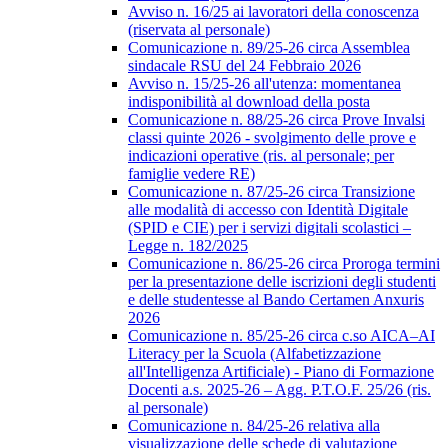
Avviso n. 16/25 ai lavoratori della conoscenza
(riservata al personale)
Comunicazione n. 89/25-26 circa Assemblea
sindacale RSU del 24 Febbraio 2026
Avviso n. 15/25-26 all'utenza: momentanea
indisponibilità al download della posta
Comunicazione n. 88/25-26 circa Prove Invalsi
classi quinte 2026 - svolgimento delle prove e
indicazioni operative (ris. al personale; per
famiglie vedere RE)
Comunicazione n. 87/25-26 circa Transizione
alle modalità di accesso con Identità Digitale
(SPID e CIE) per i servizi digitali scolastici –
Legge n. 182/2025
Comunicazione n. 86/25-26 circa Proroga termini
per la presentazione delle iscrizioni degli studenti
e delle studentesse al Bando Certamen Anxuris
2026
Comunicazione n. 85/25-26 circa c.so AICA–AI
Literacy per la Scuola (Alfabetizzazione
all'Intelligenza Artificiale) - Piano di Formazione
Docenti a.s. 2025-26 – Agg. P.T.O.F. 25/26 (ris.
al personale)
Comunicazione n. 84/25-26 relativa alla
visualizzazione delle schede di valutazione