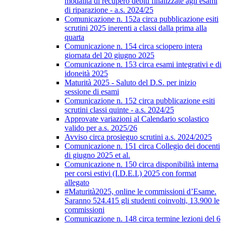
modalità di recupero debiti finalizzate agli esami
di riparazione - a.s. 2024/25
Comunicazione n. 152a circa pubblicazione esiti
scrutini 2025 inerenti a classi dalla prima alla
quarta
Comunicazione n. 154 circa sciopero intera
giornata del 20 giugno 2025
Comunicazione n. 153 circa esami integrativi e di
idoneità 2025
Maturità 2025 - Saluto del D.S. per inizio
sessione di esami
Comunicazione n. 152 circa pubblicazione esiti
scrutini classi quinte - a.s. 2024/25
Approvate variazioni al Calendario scolastico
valido per a.s. 2025/26
Avviso circa prosieguo scrutini a.s. 2024/2025
Comunicazione n. 151 circa Collegio dei docenti
di giugno 2025 et al.
Comunicazione n. 150 circa disponibilità interna
per corsi estivi (I.D.E.I.) 2025 con format
allegato
#Maturità2025, online le commissioni d’Esame.
Saranno 524.415 gli studenti coinvolti, 13.900 le
commissioni
Comunicazione n. 148 circa termine lezioni del 6