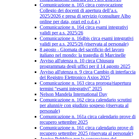
Comunicazione n. 165 circa convocazione
Collegio dei docenti di apertura dell’a.s.
2025/2026 e presa di servizio (consultare Albo
online per data, orari ed o.d.g.)
Comunicazione n. 164 circa esami integrativi
validi per a.s. 2025/26
Comunicazione n. 164bis circa esami integrativi
validi per a.s. 2025/26 (riservata al personale)
8 agosto - Giornata del sacrificio del lavoro
italiano nel mondo: la tragedia di Marcinelle
Avviso all'utenza n. 10 circa Chiusura
programmata degli uffici per il 14 agosto 2025
Avviso all'utenza n. 9 circa Cambio di interfaccia
del Registro Elettronico Axios 2025
Comunicazione n. 163 circa proroga/riapertura
termini “esami integrativi” 2025
Nelson Mandela International Day
Comunicazione n. 162 circa calendario scrutini
per alunni/e con giudizio sospeso (riservata al
personale)
Comunicazione n. 161a circa calendario prove di
recupero settembre 2025
Comunicazione n. 161 circa calendario prove di
recupero settembre 2025 (riservata al personale)
Avviso Pubblico per la concessione del