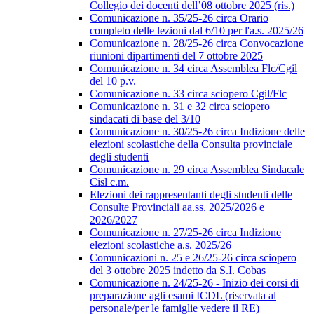
Collegio dei docenti dell’08 ottobre 2025 (ris.)
Comunicazione n. 35/25-26 circa Orario
completo delle lezioni dal 6/10 per l'a.s. 2025/26
Comunicazione n. 28/25-26 circa Convocazione
riunioni dipartimenti del 7 ottobre 2025
Comunicazione n. 34 circa Assemblea Flc/Cgil
del 10 p.v.
Comunicazione n. 33 circa sciopero Cgil/Flc
Comunicazione n. 31 e 32 circa sciopero
sindacati di base del 3/10
Comunicazione n. 30/25-26 circa Indizione delle
elezioni scolastiche della Consulta provinciale
degli studenti
Comunicazione n. 29 circa Assemblea Sindacale
Cisl c.m.
Elezioni dei rappresentanti degli studenti delle
Consulte Provinciali aa.ss. 2025/2026 e
2026/2027
Comunicazione n. 27/25-26 circa Indizione
elezioni scolastiche a.s. 2025/26
Comunicazioni n. 25 e 26/25-26 circa sciopero
del 3 ottobre 2025 indetto da S.I. Cobas
Comunicazione n. 24/25-26 - Inizio dei corsi di
preparazione agli esami ICDL (riservata al
personale/per le famiglie vedere il RE)