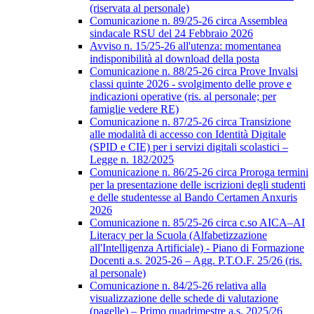
(riservata al personale)
Comunicazione n. 89/25-26 circa Assemblea
sindacale RSU del 24 Febbraio 2026
Avviso n. 15/25-26 all'utenza: momentanea
indisponibilità al download della posta
Comunicazione n. 88/25-26 circa Prove Invalsi
classi quinte 2026 - svolgimento delle prove e
indicazioni operative (ris. al personale; per
famiglie vedere RE)
Comunicazione n. 87/25-26 circa Transizione
alle modalità di accesso con Identità Digitale
(SPID e CIE) per i servizi digitali scolastici –
Legge n. 182/2025
Comunicazione n. 86/25-26 circa Proroga termini
per la presentazione delle iscrizioni degli studenti
e delle studentesse al Bando Certamen Anxuris
2026
Comunicazione n. 85/25-26 circa c.so AICA–AI
Literacy per la Scuola (Alfabetizzazione
all'Intelligenza Artificiale) - Piano di Formazione
Docenti a.s. 2025-26 – Agg. P.T.O.F. 25/26 (ris.
al personale)
Comunicazione n. 84/25-26 relativa alla
visualizzazione delle schede di valutazione
(pagelle) – Primo quadrimestre a.s. 2025/26