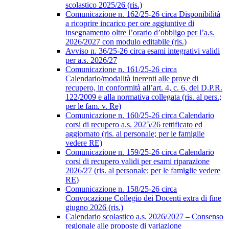
scolastico 2025/26 (ris.)
Comunicazione n. 162/25-26 circa Disponibilità
a ricoprire incarico per ore aggiuntive di
insegnamento oltre l’orario d’obbligo per l’a.s.
2026/2027 con modulo editabile (ris.)
Avviso n. 36/25-26 circa esami integrativi validi
per a.s. 2026/27
Comunicazione n. 161/25-26 circa
Calendario/modalità inerenti alle prove di
recupero, in conformità all’art. 4, c. 6, del D.P.R.
122/2009 e alla normativa collegata (ris. al pers.;
per le fam. v. Re)
Comunicazione n. 160/25-26 circa Calendario
corsi di recupero a.s. 2025/26 rettificato ed
aggiornato (ris. al personale; per le famiglie
vedere RE)
Comunicazione n. 159/25-26 circa Calendario
corsi di recupero validi per esami riparazione
2026/27 (ris. al personale; per le famiglie vedere
RE)
Comunicazione n. 158/25-26 circa
Convocazione Collegio dei Docenti extra di fine
giugno 2026 (ris.)
Calendario scolastico a.s. 2026/2027 – Consenso
regionale alle proposte di variazione