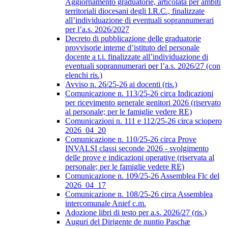
Aggiornamento graduatorie, articolata per ambiti
territoriali diocesani degli I.R.C., finalizzate
all’individuazione di eventuali soprannumerari
per l’a.s. 2026/2027
Decreto di pubblicazione delle graduatorie
provvisorie interne d’istituto del personale
docente a t.i. finalizzate all’individuazione di
eventuali soprannumerari per l’a.s. 2026/27 (con
elenchi ris.)
Avviso n. 26/25-26 ai docenti (ris.)
Comunicazione n. 113/25-26 circa Indicazioni
per ricevimento generale genitori 2026 (riservato
al personale; per le famiglie vedere RE)
Comunicazioni n. 111 e 112/25-26 circa sciopero
2026_04_20
Comunicazione n. 110/25-26 circa Prove
INVALSI classi seconde 2026 - svolgimento
delle prove e indicazioni operative (riservata al
personale; per le famiglie vedere RE)
Comunicazione n. 109/25-26 Assemblea Flc del
2026_04_17
Comunicazione n. 108/25-26 circa Assemblea
intercomunale Anief c.m.
Adozione libri di testo per a.s. 2026/27 (ris.)
Auguri del Dirigente de nuntio Paschæ