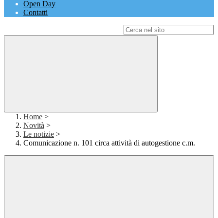
Open Day
Contatti
Campo di ricerca per le pagine del sito
Home
>
Novità
>
Le notizie
>
Comunicazione n. 101 circa attività di autogestione c.m.