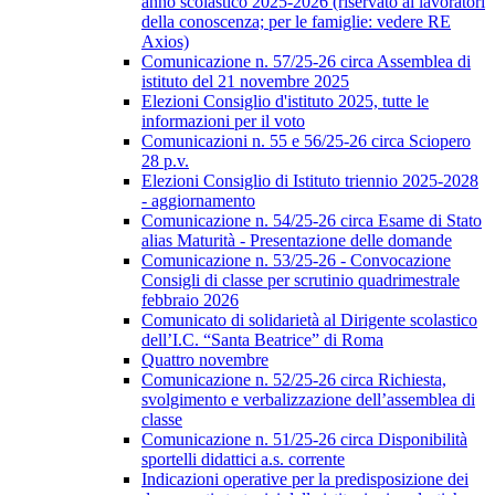
anno scolastico 2025-2026 (riservato ai lavoratori
della conoscenza; per le famiglie: vedere RE
Axios)
Comunicazione n. 57/25-26 circa Assemblea di
istituto del 21 novembre 2025
Elezioni Consiglio d'istituto 2025, tutte le
informazioni per il voto
Comunicazioni n. 55 e 56/25-26 circa Sciopero
28 p.v.
Elezioni Consiglio di Istituto triennio 2025-2028
- aggiornamento
Comunicazione n. 54/25-26 circa Esame di Stato
alias Maturità - Presentazione delle domande
Comunicazione n. 53/25-26 - Convocazione
Consigli di classe per scrutinio quadrimestrale
febbraio 2026
Comunicato di solidarietà al Dirigente scolastico
dell’I.C. “Santa Beatrice” di Roma
Quattro novembre
Comunicazione n. 52/25-26 circa Richiesta,
svolgimento e verbalizzazione dell’assemblea di
classe
Comunicazione n. 51/25-26 circa Disponibilità
sportelli didattici a.s. corrente
Indicazioni operative per la predisposizione dei