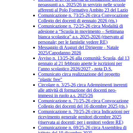
neoassunti a.s. 2025/26 in servizio nelle scuole
afferenti al Polo Formativo Ambito 23 del Lazio
Comunicazione n. 73/25-26 circa Convocazione
Collegio dei docenti di gennaio 2026 (ris.)
Comunicazione n. 72/25-26 circa Modalità di
adesione a “Scuola in movimento – Settimana
bianca scolastica” a.s. 2025-2026 (riservato al
personale; per le famiglie vedere RE)
Messaggio di Auguri del Dirigente - Natale
2025/Capodanno 2026
Avviso n. 13/25-26 alla comunità: Scuola, dal 13
gennaio al 21 febbraio aperte le iscrizioni per
l’anno scolastico 2026/2027 - nota D.S.
Comunicato circa realizzazione del progetto
"plastic free"
Circolare n. 3/25-26 circa Adempimenti inerenti
alle attività di formazione dei docenti neo-
immessi in ruolo a.s. 2025/26
Comunicazione n. 71/25-26 circa Convocazione
Collegio dei docenti del 16 dicembre 2025 (ris.)
Comunicazione n. 70/25-26 circa Indicazioni per
ricevimento generale genitori dicembre 2025
(riservata ai docenti; per i genitori vedere RE)
Comunicazione n. 69/25-26 circa Assemblea di
istituto del 19 dicembre 2025