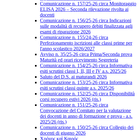
Comunicazione n. 157/25-26 circa Monitoraggio
ELISA 2026 – Seconda rilevazione rivolta ai
docenti
Comunicazione n. 156/25-26 circa Indicazioni
sulle modalità di recupero debiti finalizzata agli
esami di riparazione 2026
Comunicazione n. 155/24-26 circa
Perfezionamento iscrizioni alle classi prime per
l'anno scolastico 2026/2027
Avviso n. 35/25-26 circa Prima/Seconda prova
Maturità ed orari ricevimento Segreteria
Comunicazione n. 154/25-26 circa Informativa
esiti scrutini classi I, II, III e IV a.s. 2025/26
Saluto del D.S. ai maturandi 2026
Comunicazione n. 153/25-26 circa Informativa
esiti scrutini classi quinte a.s. 2025/26
Comunicazione n. 152/25-26 circa Disponibilità
corsi recupero estivi 2026 (ris.)
Comunicazione n. 151/25-26 circa
Convocazione del Comitato per la valutazione
dei docenti in anno di formazione e prova - a.s.
2025/26 (ris.)
Comunicazione n. 150/25-26 circa Collegio dei
docenti di giugno 2026
Χρόνος καὶ Καιρός