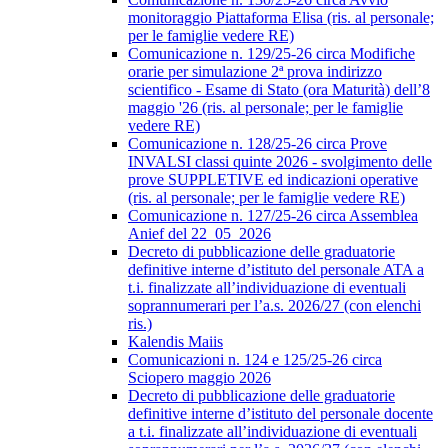
monitoraggio Piattaforma Elisa (ris. al personale;
per le famiglie vedere RE)
Comunicazione n. 129/25-26 circa Modifiche
orarie per simulazione 2ª prova indirizzo
scientifico - Esame di Stato (ora Maturità) dell’8
maggio '26 (ris. al personale; per le famiglie
vedere RE)
Comunicazione n. 128/25-26 circa Prove
INVALSI classi quinte 2026 - svolgimento delle
prove SUPPLETIVE ed indicazioni operative
(ris. al personale; per le famiglie vedere RE)
Comunicazione n. 127/25-26 circa Assemblea
Anief del 22_05_2026
Decreto di pubblicazione delle graduatorie
definitive interne d’istituto del personale ATA a
t.i. finalizzate all’individuazione di eventuali
soprannumerari per l’a.s. 2026/27 (con elenchi
ris.)
Kalendis Maiis
Comunicazioni n. 124 e 125/25-26 circa
Sciopero maggio 2026
Decreto di pubblicazione delle graduatorie
definitive interne d’istituto del personale docente
a t.i. finalizzate all’individuazione di eventuali