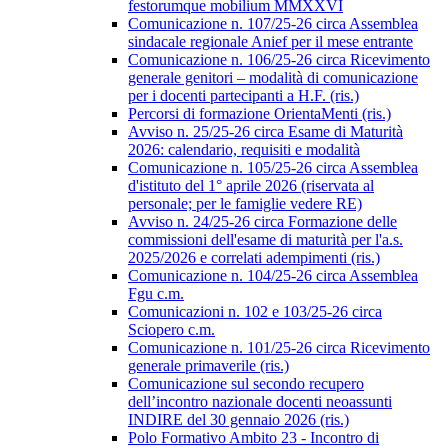
festorumque mobilium MMXXVI
Comunicazione n. 107/25-26 circa Assemblea
sindacale regionale Anief per il mese entrante
Comunicazione n. 106/25-26 circa Ricevimento
generale genitori – modalità di comunicazione
per i docenti partecipanti a H.F. (ris.)
Percorsi di formazione OrientaMenti (ris.)
Avviso n. 25/25-26 circa Esame di Maturità
2026: calendario, requisiti e modalità
Comunicazione n. 105/25-26 circa Assemblea
d'istituto del 1° aprile 2026 (riservata al
personale; per le famiglie vedere RE)
Avviso n. 24/25-26 circa Formazione delle
commissioni dell'esame di maturità per l'a.s.
2025/2026 e correlati adempimenti (ris.)
Comunicazione n. 104/25-26 circa Assemblea
Fgu c.m.
Comunicazioni n. 102 e 103/25-26 circa
Sciopero c.m.
Comunicazione n. 101/25-26 circa Ricevimento
generale primaverile (ris.)
Comunicazione sul secondo recupero
dell’incontro nazionale docenti neoassunti
INDIRE del 30 gennaio 2026 (ris.)
Polo Formativo Ambito 23 - Incontro di