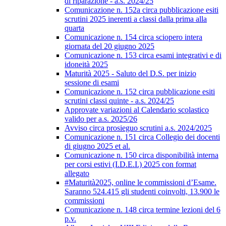
di riparazione - a.s. 2024/25
Comunicazione n. 152a circa pubblicazione esiti
scrutini 2025 inerenti a classi dalla prima alla
quarta
Comunicazione n. 154 circa sciopero intera
giornata del 20 giugno 2025
Comunicazione n. 153 circa esami integrativi e di
idoneità 2025
Maturità 2025 - Saluto del D.S. per inizio
sessione di esami
Comunicazione n. 152 circa pubblicazione esiti
scrutini classi quinte - a.s. 2024/25
Approvate variazioni al Calendario scolastico
valido per a.s. 2025/26
Avviso circa prosieguo scrutini a.s. 2024/2025
Comunicazione n. 151 circa Collegio dei docenti
di giugno 2025 et al.
Comunicazione n. 150 circa disponibilità interna
per corsi estivi (I.D.E.I.) 2025 con format
allegato
#Maturità2025, online le commissioni d’Esame.
Saranno 524.415 gli studenti coinvolti, 13.900 le
commissioni
Comunicazione n. 148 circa termine lezioni del 6
p.v.