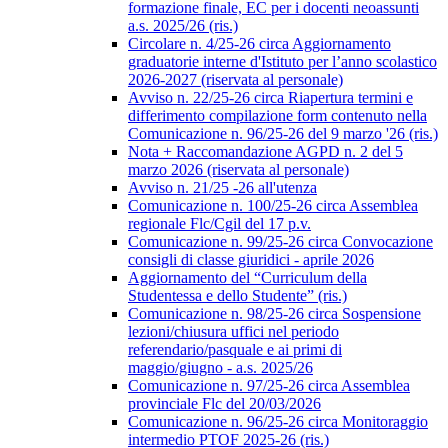
formazione finale, EC per i docenti neoassunti
a.s. 2025/26 (ris.)
Circolare n. 4/25-26 circa Aggiornamento
graduatorie interne d'Istituto per l’anno scolastico
2026-2027 (riservata al personale)
Avviso n. 22/25-26 circa Riapertura termini e
differimento compilazione form contenuto nella
Comunicazione n. 96/25-26 del 9 marzo '26 (ris.)
Nota + Raccomandazione AGPD n. 2 del 5
marzo 2026 (riservata al personale)
Avviso n. 21/25 -26 all'utenza
Comunicazione n. 100/25-26 circa Assemblea
regionale Flc/Cgil del 17 p.v.
Comunicazione n. 99/25-26 circa Convocazione
consigli di classe giuridici - aprile 2026
Aggiornamento del “Curriculum della
Studentessa e dello Studente” (ris.)
Comunicazione n. 98/25-26 circa Sospensione
lezioni/chiusura uffici nel periodo
referendario/pasquale e ai primi di
maggio/giugno - a.s. 2025/26
Comunicazione n. 97/25-26 circa Assemblea
provinciale Flc del 20/03/2026
Comunicazione n. 96/25-26 circa Monitoraggio
intermedio PTOF 2025-26 (ris.)