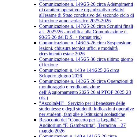
Comunicazione n. 149/25-26 circa Adempimenti
di carattere operativo e organizzativo relativi
all'esame di Stato conclusivo del secondo ciclo di
istruzione anno scolastico 2025-2026
Comunicazione n. 147/25-26 circa Scrutini finali
a.s. 2025/26 - modifica alla Comunicazione n.
90/25-26 del D.S. + format (ris.)
Comunicazione n. 146/25-26 circa Sospensione
lezioni, chiusura tecnica uffici e modalità
ricevimento estate 2026
Comunicazione n. 145/25-36 circa ultimo giorno
di lezione
Comunicazioni n. 143 e 144/225-26 circa
Sciopero giugno 2026
Comunicazione n. 142/25-26 circa Operazioni di
monitoraggio e rendicontazione
dell’Aggiornamento 2025-26 al PTOF 2025-28
(ris.)
"AscoltaMI" - Servizio per il benessere delle
studentesse e degli studenti. Indicazioni operative
per studenti, famiglie e Istituzioni scolastiche
Resoconto del “Concerto per la Legalità” –
Auditorium “F. Gambacurta”, Terracina – 27
maggio 2026
Comunicazioni n. 140 e 141/25-26 circa