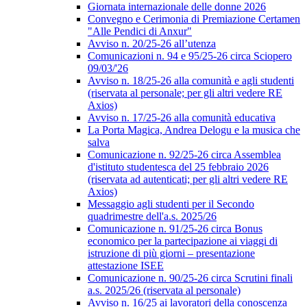
Giornata internazionale delle donne 2026
Convegno e Cerimonia di Premiazione Certamen
"Alle Pendici di Anxur"
Avviso n. 20/25-26 all’utenza
Comunicazioni n. 94 e 95/25-26 circa Sciopero
09/03/'26
Avviso n. 18/25-26 alla comunità e agli studenti
(riservata al personale; per gli altri vedere RE
Axios)
Avviso n. 17/25-26 alla comunità educativa
La Porta Magica, Andrea Delogu e la musica che
salva
Comunicazione n. 92/25-26 circa Assemblea
d'istituto studentesca del 25 febbraio 2026
(riservata ad autenticati; per gli altri vedere RE
Axios)
Messaggio agli studenti per il Secondo
quadrimestre dell'a.s. 2025/26
Comunicazione n. 91/25-26 circa Bonus
economico per la partecipazione ai viaggi di
istruzione di più giorni – presentazione
attestazione ISEE
Comunicazione n. 90/25-26 circa Scrutini finali
a.s. 2025/26 (riservata al personale)
Avviso n. 16/25 ai lavoratori della conoscenza