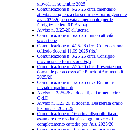
giovedì 11 settembre 2025
Comunicazione n. 6/25-26 circa calendario
attività accoglienza classi prime + orario generale
a.s. 2025/26, riservata al personale (per le
famiglie: vedere RE Axios)
Avviso n. 3/25-26 all'utenza
Comunicazione n. 5/25-26 - inizio attività
scolastiche
Comunicazione n. 4/25-26 circa Convocazione
collegio docenti 11.09.2025 (ris.)
Comunicazione n. 3/25-26 circa Consiglio
provinciale e formazione Fgu
Comunicazione n. 2/25-26 circa Presentazione
domande per accesso alle Funzioni Strumentali
2025/26
Comunicazione n. 1/25-26 circa Riunione
iniziale dipartimenti
Avviso n. 2/25-26 ai docenti, chiarimenti circa
C.d.D.
Avviso n. 1/25-26 ai docenti, Desiderata orario
lezioni a.s. 2025-26
Comunicazione n. 166 circa disponibilità ad
assumere ore residue alias aggiuntive o di
completamento cattedra per l’a.s. 2025/26
Comunicazione n. 165 circa convocazione