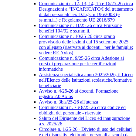
Comunicazioni n. 12, 13, 14, 15 e 16/25-26 circa
Designazioni a “INCARICATO/I del trattamento
di dati personali” ex D.Lgs. n.196/2003 (e
ss.mm.ii.) e Regolamento UE 2016/679
Comunicazione n. 11/25-26 circa Fruizione
benefici 104/92 e ss.mm.ii.
Comunicazione n. 10/25-26 circa orario
provvisorio delle lezioni dal 15 settembre 2025
con allegato (riservata ai docenti - per le famiglie:
vedere RE Axios)
Comunicazione n. 9/25-26 circa Adesione ai
corsi di preparazione per le certificazioni
informatiche
Assistenza specialistica anno 2025/2026, il Liceo
nell'Elenco delle Istituzioni scolastiche/formative
beneficiarie
Avviso n. 4/25-26 ai docenti, Formazione
registro 2.0 Axios
Avviso n. 3bis/25-26 all'utenza
Comunicazioni n. 7 e 8/25-26 circa codice ed
obblighi del personale - riservate
Saluto del Dirigente del Liceo ed inaugurazione
a.s. 2025/26
Circolare n. 1/25-26 - Divieto di uso dei cellulari
e dei dispositivi elettronici personali a scuola da