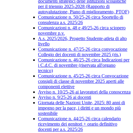
documenti strategici delle istituzioni scolastiche
per il triennio 2025-2028 (Rapporto di
autovalutazione, Piano di miglioramento, PTOF)
Comunicazione n. 50/25-26 circa Sportello di
consulenza a.s. 2025/26
Comunicazioni n. 48 e 49/25-26 circa sciopero
novembre p.v.
A.s. 2025/2026, Progetto Studente-atleta di alto
livello
Comunicazione n. 47/25-26 circa convocazione
Collegio dei docenti di novembre 2025 (ris.)
Comunicazione n. 46/25-26 circa Indicazioni per
i C.d.C. di novembre (riservata all'organo
tecnico)
Comunicazione n. 45/25-26 circa Convocazione
consigli di classe di novembre 2025 aperti alle
componenti elettive
Avviso n. 10/25-26 ai lavoratori della conoscenza
Avviso n. 9/25-26 ai docenti
Giornata delle Nazioni Unite, 2025: 80 anni di
impegno per la pace, i diritti e un mondo più
sostenibile
Comunicazione n. 44/25-26 circa calendario
ricevimento dei genitori + orario definitivo
docenti per a.s. 2025/26