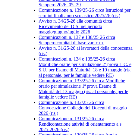
Sciopero 2026_05_29
Comunicazione n. 139/25-26 circa Istruzioni per
scrutini finali anno scolastico 2025/26 (ris.)
Avviso n. 34/25-26 alla comunità circa
Ricevimento del D.S. nel periodo
maggio/giugno/luglio 2026
Comunicazioni n. 137 e 138/25-26 circa
Sciopero comitati di base vari c.m.
Avviso n. 31/25-26 ai lavoratori della conoscenza
(ris.)
Comunicazioni n. 134 e 135/25-26 circa
Modifiche orarie per simulazione 2ª prova L.C. e
S.U. per Esame di Maturità, 18 e 19 maggio (ris.
al personale, per le famiglie vedere RE)
Comunicazione n. 133/25-26 circa Modifiche
orario per simulazione 1ª prova Esame di
Maturità del 13 maggio (ris. al personale; per le
famiglie vedere RE)
Comunicazione n. 132/25-26 circa
Convocazione Collegio dei Docenti di maggio
2026 (ris.)
Comunicazione n. 131/25-26 circa
Rendicontazione attività di orientamento a.s.
2025-2026 (ris.)
Comunicazione n. 130/25-26 circa Avvio