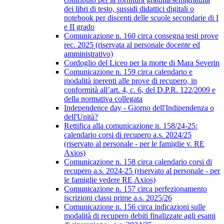
dei libri di testo, sussidi didattici digitali o
notebook per discenti delle scuole secondarie di I
e II grado
Comunicazione n. 160 circa consegna testi prove
rec. 2025 (riservata al personale docente ed
amministrativo)
Cordoglio del Liceo per la morte di Mara Severin
Comunicazione n. 159 circa calendario e
modalità inerenti alle prove di recupero, in
conformità all’art. 4, c. 6, del D.P.R. 122/2009 e
della normativa collegata
Independence day - Giorno dell'Indipendenza o
dell'Unità?
Rettifica alla comunicazione n. 158/24-25:
calendario corsi di recupero a.s. 2024/25
(riservato al personale - per le famiglie v. RE
Axios)
Comunicazione n. 158 circa calendario corsi di
recupero a.s. 2024-25 (riservato al personale - per
le famiglie vedere RE Axios)
Comunicazione n. 157 circa perfezionamento
iscrizioni classi prime a.s. 2025/26
Comunicazione n. 156 circa indicazioni sulle
modalità di recupero debiti finalizzate agli esami