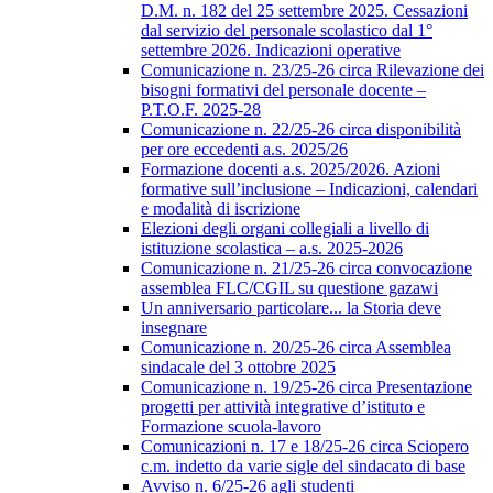
D.M. n. 182 del 25 settembre 2025. Cessazioni
dal servizio del personale scolastico dal 1°
settembre 2026. Indicazioni operative
Comunicazione n. 23/25-26 circa Rilevazione dei
bisogni formativi del personale docente –
P.T.O.F. 2025-28
Comunicazione n. 22/25-26 circa disponibilità
per ore eccedenti a.s. 2025/26
Formazione docenti a.s. 2025/2026. Azioni
formative sull’inclusione – Indicazioni, calendari
e modalità di iscrizione
Elezioni degli organi collegiali a livello di
istituzione scolastica – a.s. 2025-2026
Comunicazione n. 21/25-26 circa convocazione
assemblea FLC/CGIL su questione gazawi
Un anniversario particolare... la Storia deve
insegnare
Comunicazione n. 20/25-26 circa Assemblea
sindacale del 3 ottobre 2025
Comunicazione n. 19/25-26 circa Presentazione
progetti per attività integrative d’istituto e
Formazione scuola-lavoro
Comunicazioni n. 17 e 18/25-26 circa Sciopero
c.m. indetto da varie sigle del sindacato di base
Avviso n. 6/25-26 agli studenti