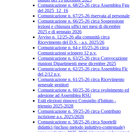
Comunicazione n. 68/25-26 circa Assemblea Fgu
del 2025_12_16
Comunicazione n. 67/25-26 riservata al personale
Comunicazione n. 66/25-26 circa Sospensione
lezioni e chiusura uffici nei mesi di dicembre
2025 e di gennaio 2026
Avviso n. 12/25-26 alla comunità circa
Ricevimento del D.S. - a.s. 2025/26
Comunicazione n. 64 e 65/25-26 circa
Comunicazioni sciopero 12 p.v.
Comunicazione n. 63/25-26 circa Convocazione
riunioni Dipartimenti mese dicembre 2025
Comunicazione n. 62/25-26 circa Assemblea Flc
del 2/12 p.v.
Comunicazione n. 61/25-26 circa Ricevimento
generale genitori
Comunicazione n. 60/25-26 circa svolgimento ed
adesione ad Assemblea RSU
Esiti elezioni rinnovo Consiglio d'Istituto -
triennio 2025-2028
Comunicazione n. 59/25-26 circa Contributo
iscrizione a.s. 2025/2026
Comunicazione n. 58/25-26 circa Sportelli
didattici (incluso metodo induttivo-contestuale)