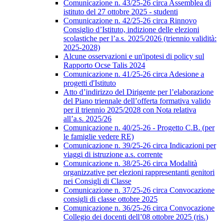
Comunicazione n. 43/25-26 circa Assemblea di
istituto del 27 ottobre 2025 - studenti
Comunicazione n. 42/25-26 circa Rinnovo
Consiglio d’Istituto, indizione delle elezioni
scolastiche per l’a.s. 2025/2026 (triennio validità:
2025-2028)
Alcune osservazioni e un'ipotesi di policy sul
Rapporto Ocse Talis 2024
Comunicazione n. 41/25-26 circa Adesione a
progetti d'Istituto
Atto d’indirizzo del Dirigente per l’elaborazione
del Piano triennale dell’offerta formativa valido
per il triennio 2025/2028 con Nota relativa
all’a.s. 2025/26
Comunicazione n. 40/25-26 - Progetto C.B. (per
le famiglie vedere RE)
Comunicazione n. 39/25-26 circa Indicazioni per
viaggi di istruzione a.s. corrente
Comunicazione n. 38/25-26 circa Modalità
organizzative per elezioni rappresentanti genitori
nei Consigli di Classe
Comunicazione n. 37/25-26 circa Convocazione
consigli di classe ottobre 2025
Comunicazione n. 36/25-26 circa Convocazione
Collegio dei docenti dell’08 ottobre 2025 (ris.)