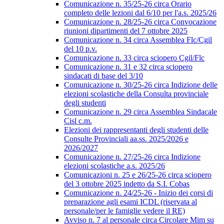
Comunicazione n. 35/25-26 circa Orario
completo delle lezioni dal 6/10 per l'a.s. 2025/26
Comunicazione n. 28/25-26 circa Convocazione
riunioni dipartimenti del 7 ottobre 2025
Comunicazione n. 34 circa Assemblea Flc/Cgil
del 10 p.v.
Comunicazione n. 33 circa sciopero Cgil/Flc
Comunicazione n. 31 e 32 circa sciopero
sindacati di base del 3/10
Comunicazione n. 30/25-26 circa Indizione delle
elezioni scolastiche della Consulta provinciale
degli studenti
Comunicazione n. 29 circa Assemblea Sindacale
Cisl c.m.
Elezioni dei rappresentanti degli studenti delle
Consulte Provinciali aa.ss. 2025/2026 e
2026/2027
Comunicazione n. 27/25-26 circa Indizione
elezioni scolastiche a.s. 2025/26
Comunicazioni n. 25 e 26/25-26 circa sciopero
del 3 ottobre 2025 indetto da S.I. Cobas
Comunicazione n. 24/25-26 - Inizio dei corsi di
preparazione agli esami ICDL (riservata al
personale/per le famiglie vedere il RE)
Avviso n. 7 al personale circa Circolare Mim su