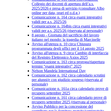
Collegio dei docenti di apertura dell’a.s.
2025/2026 e presa di servizio (consultare Albo
online per data, orari ed o.d.g.)
Comunicazione n. 164 circa esami integrativi
validi per a.s. 2025/26
Comunicazione n. 164bis circa esami integrativi
validi per a.s. 2025/26 (riservata al personale)
8 agosto - Giornata del sacrificio del lavoro
italiano nel mondo: la tragedia di Marcinelle
Avviso all'utenza n. 10 circa Chiusura
programmata degli uffici per il 14 agosto 2025
Avviso all'utenza n. 9 circa Cambio di interfaccia
del Registro Elettronico Axios 2025
Comunicazione n. 163 circa proroga/riapertura
termini “esami integrativi” 2025
Nelson Mandela International Day
Comunicazione n. 162 circa calendario scrutini
per alunni/e con giudizio sospeso (riservata al
personale)
Comunicazione n. 161a circa calendario prove di
recupero settembre 2025
Comunicazione n. 161 circa calendario prove di
recupero settembre 2025 (riservata al personale)
Avviso Pubblico per la concessione del
contributo per la fornitura gratuita/semigratuita