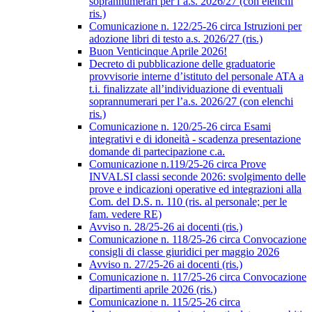
soprannumerari per l’a.s. 2026/27 (con elenchi
ris.)
Comunicazione n. 122/25-26 circa Istruzioni per
adozione libri di testo a.s. 2026/27 (ris.)
Buon Venticinque Aprile 2026!
Decreto di pubblicazione delle graduatorie
provvisorie interne d’istituto del personale ATA a
t.i. finalizzate all’individuazione di eventuali
soprannumerari per l’a.s. 2026/27 (con elenchi
ris.)
Comunicazione n. 120/25-26 circa Esami
integrativi e di idoneità - scadenza presentazione
domande di partecipazione c.a.
Comunicazione n.119/25-26 circa Prove
INVALSI classi seconde 2026: svolgimento delle
prove e indicazioni operative ed integrazioni alla
Com. del D.S. n. 110 (ris. al personale; per le
fam. vedere RE)
Avviso n. 28/25-26 ai docenti (ris.)
Comunicazione n. 118/25-26 circa Convocazione
consigli di classe giuridici per maggio 2026
Avviso n. 27/25-26 ai docenti (ris.)
Comunicazione n. 117/25-26 circa Convocazione
dipartimenti aprile 2026 (ris.)
Comunicazione n. 115/25-26 circa