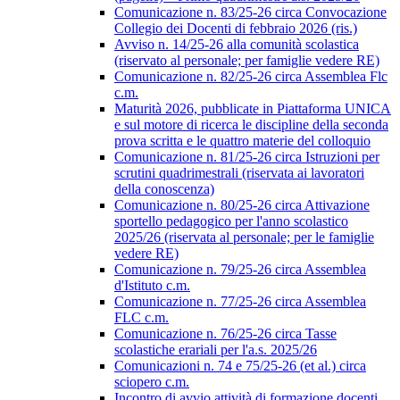
Comunicazione n. 83/25-26 circa Convocazione
Collegio dei Docenti di febbraio 2026 (ris.)
Avviso n. 14/25-26 alla comunità scolastica
(riservato al personale; per famiglie vedere RE)
Comunicazione n. 82/25-26 circa Assemblea Flc
c.m.
Maturità 2026, pubblicate in Piattaforma UNICA
e sul motore di ricerca le discipline della seconda
prova scritta e le quattro materie del colloquio
Comunicazione n. 81/25-26 circa Istruzioni per
scrutini quadrimestrali (riservata ai lavoratori
della conoscenza)
Comunicazione n. 80/25-26 circa Attivazione
sportello pedagogico per l'anno scolastico
2025/26 (riservata al personale; per le famiglie
vedere RE)
Comunicazione n. 79/25-26 circa Assemblea
d'Istituto c.m.
Comunicazione n. 77/25-26 circa Assemblea
FLC c.m.
Comunicazione n. 76/25-26 circa Tasse
scolastiche erariali per l'a.s. 2025/26
Comunicazioni n. 74 e 75/25-26 (et al.) circa
sciopero c.m.
Incontro di avvio attività di formazione docenti