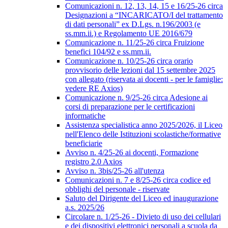
Comunicazioni n. 12, 13, 14, 15 e 16/25-26 circa
Designazioni a “INCARICATO/I del trattamento
di dati personali” ex D.Lgs. n.196/2003 (e
ss.mm.ii.) e Regolamento UE 2016/679
Comunicazione n. 11/25-26 circa Fruizione
benefici 104/92 e ss.mm.ii.
Comunicazione n. 10/25-26 circa orario
provvisorio delle lezioni dal 15 settembre 2025
con allegato (riservata ai docenti - per le famiglie:
vedere RE Axios)
Comunicazione n. 9/25-26 circa Adesione ai
corsi di preparazione per le certificazioni
informatiche
Assistenza specialistica anno 2025/2026, il Liceo
nell'Elenco delle Istituzioni scolastiche/formative
beneficiarie
Avviso n. 4/25-26 ai docenti, Formazione
registro 2.0 Axios
Avviso n. 3bis/25-26 all'utenza
Comunicazioni n. 7 e 8/25-26 circa codice ed
obblighi del personale - riservate
Saluto del Dirigente del Liceo ed inaugurazione
a.s. 2025/26
Circolare n. 1/25-26 - Divieto di uso dei cellulari
e dei dispositivi elettronici personali a scuola da