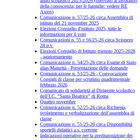
anno scolastico 2025-2026 (riservato ai lavoratori
della conoscenza; per le famiglie: vedere RE
Axios)
Comunicazione n. 57/25-26 circa Assemblea di
istituto del 21 novembre 2025
Elezioni Consiglio d'istituto 2025, tutte le
informazioni per il voto
Comunicazioni n. 55 e 56/25-26 circa Sciopero
28 p.v.
Elezioni Consiglio di Istituto triennio 2025-2028
- aggiornamento
Comunicazione n. 54/25-26 circa Esame di Stato
alias Maturità - Presentazione delle domande
Comunicazione n. 53/25-26 - Convocazione
Consigli di classe per scrutinio quadrimestrale
febbraio 2026
Comunicato di solidarietà al Dirigente scolastico
dell’I.C. “Santa Beatrice” di Roma
Quattro novembre
Comunicazione n. 52/25-26 circa Richiesta,
svolgimento e verbalizzazione dell’assemblea di
classe
Comunicazione n. 51/25-26 circa Disponibilità
sportelli didattici a.s. corrente
Indicazioni operative per la predisposizione dei