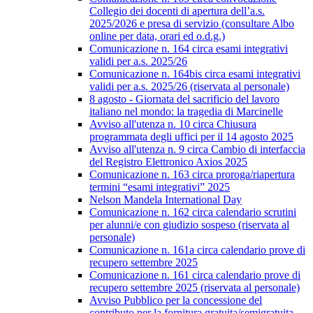
Collegio dei docenti di apertura dell’a.s.
2025/2026 e presa di servizio (consultare Albo
online per data, orari ed o.d.g.)
Comunicazione n. 164 circa esami integrativi
validi per a.s. 2025/26
Comunicazione n. 164bis circa esami integrativi
validi per a.s. 2025/26 (riservata al personale)
8 agosto - Giornata del sacrificio del lavoro
italiano nel mondo: la tragedia di Marcinelle
Avviso all'utenza n. 10 circa Chiusura
programmata degli uffici per il 14 agosto 2025
Avviso all'utenza n. 9 circa Cambio di interfaccia
del Registro Elettronico Axios 2025
Comunicazione n. 163 circa proroga/riapertura
termini “esami integrativi” 2025
Nelson Mandela International Day
Comunicazione n. 162 circa calendario scrutini
per alunni/e con giudizio sospeso (riservata al
personale)
Comunicazione n. 161a circa calendario prove di
recupero settembre 2025
Comunicazione n. 161 circa calendario prove di
recupero settembre 2025 (riservata al personale)
Avviso Pubblico per la concessione del
contributo per la fornitura gratuita/semigratuita