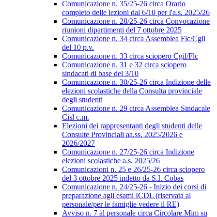
Comunicazione n. 35/25-26 circa Orario
completo delle lezioni dal 6/10 per l'a.s. 2025/26
Comunicazione n. 28/25-26 circa Convocazione
riunioni dipartimenti del 7 ottobre 2025
Comunicazione n. 34 circa Assemblea Flc/Cgil
del 10 p.v.
Comunicazione n. 33 circa sciopero Cgil/Flc
Comunicazione n. 31 e 32 circa sciopero
sindacati di base del 3/10
Comunicazione n. 30/25-26 circa Indizione delle
elezioni scolastiche della Consulta provinciale
degli studenti
Comunicazione n. 29 circa Assemblea Sindacale
Cisl c.m.
Elezioni dei rappresentanti degli studenti delle
Consulte Provinciali aa.ss. 2025/2026 e
2026/2027
Comunicazione n. 27/25-26 circa Indizione
elezioni scolastiche a.s. 2025/26
Comunicazioni n. 25 e 26/25-26 circa sciopero
del 3 ottobre 2025 indetto da S.I. Cobas
Comunicazione n. 24/25-26 - Inizio dei corsi di
preparazione agli esami ICDL (riservata al
personale/per le famiglie vedere il RE)
Avviso n. 7 al personale circa Circolare Mim su