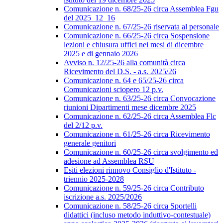
Comunicazione n. 68/25-26 circa Assemblea Fgu
del 2025_12_16
Comunicazione n. 67/25-26 riservata al personale
Comunicazione n. 66/25-26 circa Sospensione
lezioni e chiusura uffici nei mesi di dicembre
2025 e di gennaio 2026
Avviso n. 12/25-26 alla comunità circa
Ricevimento del D.S. - a.s. 2025/26
Comunicazione n. 64 e 65/25-26 circa
Comunicazioni sciopero 12 p.v.
Comunicazione n. 63/25-26 circa Convocazione
riunioni Dipartimenti mese dicembre 2025
Comunicazione n. 62/25-26 circa Assemblea Flc
del 2/12 p.v.
Comunicazione n. 61/25-26 circa Ricevimento
generale genitori
Comunicazione n. 60/25-26 circa svolgimento ed
adesione ad Assemblea RSU
Esiti elezioni rinnovo Consiglio d'Istituto -
triennio 2025-2028
Comunicazione n. 59/25-26 circa Contributo
iscrizione a.s. 2025/2026
Comunicazione n. 58/25-26 circa Sportelli
didattici (incluso metodo induttivo-contestuale)