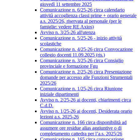
giovedì 11 settembre 2025
Comunicazione n. 6/25-26 circa calendario
attività accoglienza classi prime + orario generale
a.s. 2025/26, riservata al personale (per le
famiglie: vedere RE Axios)
Avviso n. 3/25-26 all'utenza
Comunicazione n. 5/25-26 - inizio attività
scolastiche
Comunicazione n. 4/25-26 circa Convocazione
collegio docenti 11.09.2025 (ris.)
Comunicazione n. 3/25-26 circa Consiglio
provinciale e formazione Fgu
Comunicazione n. 2/25-26 circa Presentazione
domande per accesso alle Funzioni Strumentali
2025/26
Comunicazione n. 1/25-26 circa Riunione
iniziale dipartimenti
Avviso n. 2/25-26 ai docenti, chiarimenti circa
C.d.D.
Avviso n. 1/25-26 ai docenti, Desiderata orario
lezioni a.s. 2025-26
Comunicazione n. 166 circa disponibilità ad
assumere ore residue alias aggiuntive o di
completamento cattedra per l’a.s. 2025/26
Comunicazione n. 165 circa convocazione