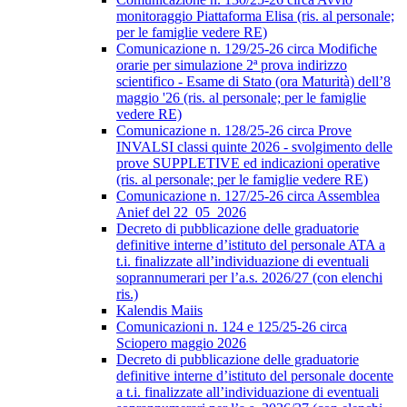
monitoraggio Piattaforma Elisa (ris. al personale;
per le famiglie vedere RE)
Comunicazione n. 129/25-26 circa Modifiche
orarie per simulazione 2ª prova indirizzo
scientifico - Esame di Stato (ora Maturità) dell’8
maggio '26 (ris. al personale; per le famiglie
vedere RE)
Comunicazione n. 128/25-26 circa Prove
INVALSI classi quinte 2026 - svolgimento delle
prove SUPPLETIVE ed indicazioni operative
(ris. al personale; per le famiglie vedere RE)
Comunicazione n. 127/25-26 circa Assemblea
Anief del 22_05_2026
Decreto di pubblicazione delle graduatorie
definitive interne d’istituto del personale ATA a
t.i. finalizzate all’individuazione di eventuali
soprannumerari per l’a.s. 2026/27 (con elenchi
ris.)
Kalendis Maiis
Comunicazioni n. 124 e 125/25-26 circa
Sciopero maggio 2026
Decreto di pubblicazione delle graduatorie
definitive interne d’istituto del personale docente
a t.i. finalizzate all’individuazione di eventuali