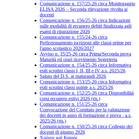
Comunicazione n. 157/25-26 circa Monitoraggio
ELISA 2026 – Seconda rilevazione rivolta ai
docenti
Comunicazione n. 156/25-26 circa Indicazioni
sulle modalità di recupero debiti finalizzata agli
esami di riparazione 2026
Comunicazione n. 155/24-26 circa
Perfezionamento iscrizioni alle classi prime per
l'anno scolastico 2026/2027
Avviso n. 35/25-26 circa Prima/Seconda prova
Maturità ed orari ricevimento Segreteria
Comunicazione n. 154/25-26 circa Informativa
esiti scrutini classi I, II, III e IV a.s. 2025/26
Saluto del D.S. ai maturandi 2026
Comunicazione n. 153/25-26 circa Informativa
esiti scrutini classi quinte a.s. 2025/26
Comunicazione n. 152/25-26 circa Disponibilità
corsi recupero estivi 2026 (ris.)
Comunicazione n. 151/25-26 circa
Convocazione del Comitato per la valutazione
dei docenti in anno di formazione e prova - a.s.
2025/26 (ris.)
Comunicazione n. 150/25-26 circa Collegio dei
docenti di giugno 2026
Χρόνος καὶ Καιρός