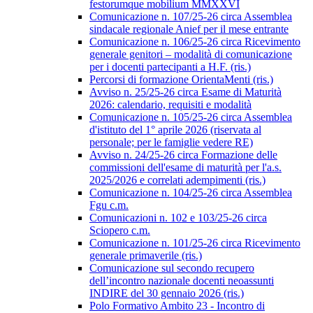
festorumque mobilium MMXXVI
Comunicazione n. 107/25-26 circa Assemblea
sindacale regionale Anief per il mese entrante
Comunicazione n. 106/25-26 circa Ricevimento
generale genitori – modalità di comunicazione
per i docenti partecipanti a H.F. (ris.)
Percorsi di formazione OrientaMenti (ris.)
Avviso n. 25/25-26 circa Esame di Maturità
2026: calendario, requisiti e modalità
Comunicazione n. 105/25-26 circa Assemblea
d'istituto del 1° aprile 2026 (riservata al
personale; per le famiglie vedere RE)
Avviso n. 24/25-26 circa Formazione delle
commissioni dell'esame di maturità per l'a.s.
2025/2026 e correlati adempimenti (ris.)
Comunicazione n. 104/25-26 circa Assemblea
Fgu c.m.
Comunicazioni n. 102 e 103/25-26 circa
Sciopero c.m.
Comunicazione n. 101/25-26 circa Ricevimento
generale primaverile (ris.)
Comunicazione sul secondo recupero
dell’incontro nazionale docenti neoassunti
INDIRE del 30 gennaio 2026 (ris.)
Polo Formativo Ambito 23 - Incontro di