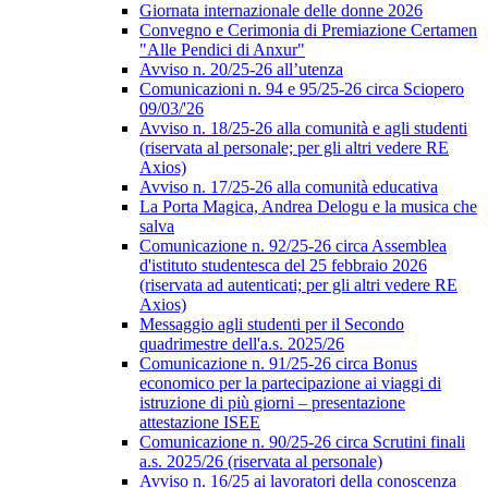
Giornata internazionale delle donne 2026
Convegno e Cerimonia di Premiazione Certamen
"Alle Pendici di Anxur"
Avviso n. 20/25-26 all’utenza
Comunicazioni n. 94 e 95/25-26 circa Sciopero
09/03/'26
Avviso n. 18/25-26 alla comunità e agli studenti
(riservata al personale; per gli altri vedere RE
Axios)
Avviso n. 17/25-26 alla comunità educativa
La Porta Magica, Andrea Delogu e la musica che
salva
Comunicazione n. 92/25-26 circa Assemblea
d'istituto studentesca del 25 febbraio 2026
(riservata ad autenticati; per gli altri vedere RE
Axios)
Messaggio agli studenti per il Secondo
quadrimestre dell'a.s. 2025/26
Comunicazione n. 91/25-26 circa Bonus
economico per la partecipazione ai viaggi di
istruzione di più giorni – presentazione
attestazione ISEE
Comunicazione n. 90/25-26 circa Scrutini finali
a.s. 2025/26 (riservata al personale)
Avviso n. 16/25 ai lavoratori della conoscenza