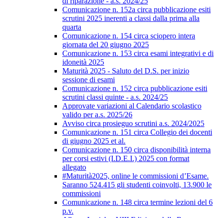
di riparazione - a.s. 2024/25
Comunicazione n. 152a circa pubblicazione esiti
scrutini 2025 inerenti a classi dalla prima alla
quarta
Comunicazione n. 154 circa sciopero intera
giornata del 20 giugno 2025
Comunicazione n. 153 circa esami integrativi e di
idoneità 2025
Maturità 2025 - Saluto del D.S. per inizio
sessione di esami
Comunicazione n. 152 circa pubblicazione esiti
scrutini classi quinte - a.s. 2024/25
Approvate variazioni al Calendario scolastico
valido per a.s. 2025/26
Avviso circa prosieguo scrutini a.s. 2024/2025
Comunicazione n. 151 circa Collegio dei docenti
di giugno 2025 et al.
Comunicazione n. 150 circa disponibilità interna
per corsi estivi (I.D.E.I.) 2025 con format
allegato
#Maturità2025, online le commissioni d’Esame.
Saranno 524.415 gli studenti coinvolti, 13.900 le
commissioni
Comunicazione n. 148 circa termine lezioni del 6
p.v.