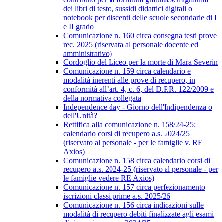
dei libri di testo, sussidi didattici digitali o
notebook per discenti delle scuole secondarie di I
e II grado
Comunicazione n. 160 circa consegna testi prove
rec. 2025 (riservata al personale docente ed
amministrativo)
Cordoglio del Liceo per la morte di Mara Severin
Comunicazione n. 159 circa calendario e
modalità inerenti alle prove di recupero, in
conformità all’art. 4, c. 6, del D.P.R. 122/2009 e
della normativa collegata
Independence day - Giorno dell'Indipendenza o
dell'Unità?
Rettifica alla comunicazione n. 158/24-25:
calendario corsi di recupero a.s. 2024/25
(riservato al personale - per le famiglie v. RE
Axios)
Comunicazione n. 158 circa calendario corsi di
recupero a.s. 2024-25 (riservato al personale - per
le famiglie vedere RE Axios)
Comunicazione n. 157 circa perfezionamento
iscrizioni classi prime a.s. 2025/26
Comunicazione n. 156 circa indicazioni sulle
modalità di recupero debiti finalizzate agli esami