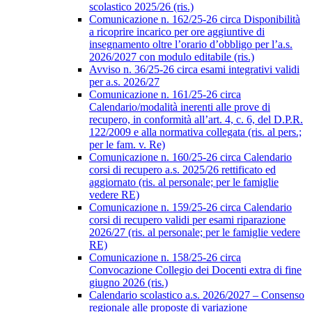
scolastico 2025/26 (ris.)
Comunicazione n. 162/25-26 circa Disponibilità
a ricoprire incarico per ore aggiuntive di
insegnamento oltre l’orario d’obbligo per l’a.s.
2026/2027 con modulo editabile (ris.)
Avviso n. 36/25-26 circa esami integrativi validi
per a.s. 2026/27
Comunicazione n. 161/25-26 circa
Calendario/modalità inerenti alle prove di
recupero, in conformità all’art. 4, c. 6, del D.P.R.
122/2009 e alla normativa collegata (ris. al pers.;
per le fam. v. Re)
Comunicazione n. 160/25-26 circa Calendario
corsi di recupero a.s. 2025/26 rettificato ed
aggiornato (ris. al personale; per le famiglie
vedere RE)
Comunicazione n. 159/25-26 circa Calendario
corsi di recupero validi per esami riparazione
2026/27 (ris. al personale; per le famiglie vedere
RE)
Comunicazione n. 158/25-26 circa
Convocazione Collegio dei Docenti extra di fine
giugno 2026 (ris.)
Calendario scolastico a.s. 2026/2027 – Consenso
regionale alle proposte di variazione