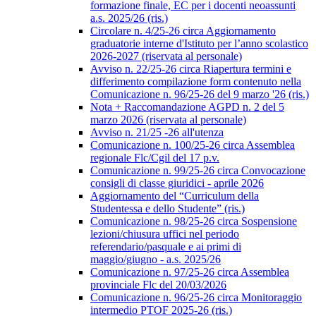
formazione finale, EC per i docenti neoassunti
a.s. 2025/26 (ris.)
Circolare n. 4/25-26 circa Aggiornamento
graduatorie interne d'Istituto per l’anno scolastico
2026-2027 (riservata al personale)
Avviso n. 22/25-26 circa Riapertura termini e
differimento compilazione form contenuto nella
Comunicazione n. 96/25-26 del 9 marzo '26 (ris.)
Nota + Raccomandazione AGPD n. 2 del 5
marzo 2026 (riservata al personale)
Avviso n. 21/25 -26 all'utenza
Comunicazione n. 100/25-26 circa Assemblea
regionale Flc/Cgil del 17 p.v.
Comunicazione n. 99/25-26 circa Convocazione
consigli di classe giuridici - aprile 2026
Aggiornamento del “Curriculum della
Studentessa e dello Studente” (ris.)
Comunicazione n. 98/25-26 circa Sospensione
lezioni/chiusura uffici nel periodo
referendario/pasquale e ai primi di
maggio/giugno - a.s. 2025/26
Comunicazione n. 97/25-26 circa Assemblea
provinciale Flc del 20/03/2026
Comunicazione n. 96/25-26 circa Monitoraggio
intermedio PTOF 2025-26 (ris.)