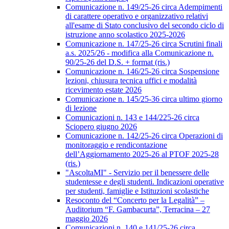
Comunicazione n. 149/25-26 circa Adempimenti
di carattere operativo e organizzativo relativi
all'esame di Stato conclusivo del secondo ciclo di
istruzione anno scolastico 2025-2026
Comunicazione n. 147/25-26 circa Scrutini finali
a.s. 2025/26 - modifica alla Comunicazione n.
90/25-26 del D.S. + format (ris.)
Comunicazione n. 146/25-26 circa Sospensione
lezioni, chiusura tecnica uffici e modalità
ricevimento estate 2026
Comunicazione n. 145/25-36 circa ultimo giorno
di lezione
Comunicazioni n. 143 e 144/225-26 circa
Sciopero giugno 2026
Comunicazione n. 142/25-26 circa Operazioni di
monitoraggio e rendicontazione
dell’Aggiornamento 2025-26 al PTOF 2025-28
(ris.)
"AscoltaMI" - Servizio per il benessere delle
studentesse e degli studenti. Indicazioni operative
per studenti, famiglie e Istituzioni scolastiche
Resoconto del “Concerto per la Legalità” –
Auditorium “F. Gambacurta”, Terracina – 27
maggio 2026
Comunicazioni n. 140 e 141/25-26 circa