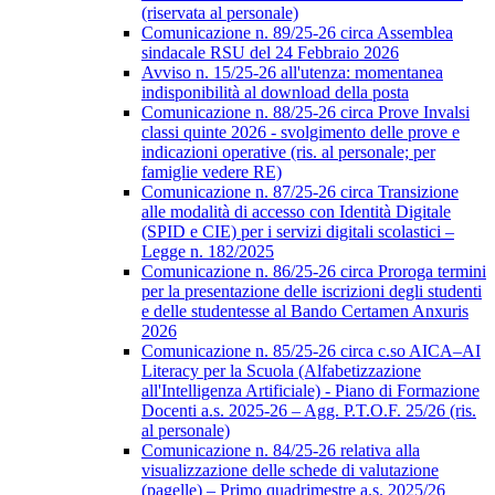
(riservata al personale)
Comunicazione n. 89/25-26 circa Assemblea
sindacale RSU del 24 Febbraio 2026
Avviso n. 15/25-26 all'utenza: momentanea
indisponibilità al download della posta
Comunicazione n. 88/25-26 circa Prove Invalsi
classi quinte 2026 - svolgimento delle prove e
indicazioni operative (ris. al personale; per
famiglie vedere RE)
Comunicazione n. 87/25-26 circa Transizione
alle modalità di accesso con Identità Digitale
(SPID e CIE) per i servizi digitali scolastici –
Legge n. 182/2025
Comunicazione n. 86/25-26 circa Proroga termini
per la presentazione delle iscrizioni degli studenti
e delle studentesse al Bando Certamen Anxuris
2026
Comunicazione n. 85/25-26 circa c.so AICA–AI
Literacy per la Scuola (Alfabetizzazione
all'Intelligenza Artificiale) - Piano di Formazione
Docenti a.s. 2025-26 – Agg. P.T.O.F. 25/26 (ris.
al personale)
Comunicazione n. 84/25-26 relativa alla
visualizzazione delle schede di valutazione
(pagelle) – Primo quadrimestre a.s. 2025/26