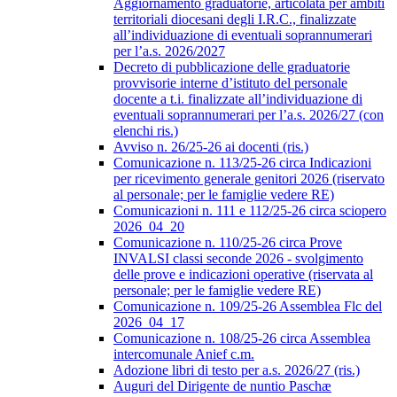
Aggiornamento graduatorie, articolata per ambiti
territoriali diocesani degli I.R.C., finalizzate
all’individuazione di eventuali soprannumerari
per l’a.s. 2026/2027
Decreto di pubblicazione delle graduatorie
provvisorie interne d’istituto del personale
docente a t.i. finalizzate all’individuazione di
eventuali soprannumerari per l’a.s. 2026/27 (con
elenchi ris.)
Avviso n. 26/25-26 ai docenti (ris.)
Comunicazione n. 113/25-26 circa Indicazioni
per ricevimento generale genitori 2026 (riservato
al personale; per le famiglie vedere RE)
Comunicazioni n. 111 e 112/25-26 circa sciopero
2026_04_20
Comunicazione n. 110/25-26 circa Prove
INVALSI classi seconde 2026 - svolgimento
delle prove e indicazioni operative (riservata al
personale; per le famiglie vedere RE)
Comunicazione n. 109/25-26 Assemblea Flc del
2026_04_17
Comunicazione n. 108/25-26 circa Assemblea
intercomunale Anief c.m.
Adozione libri di testo per a.s. 2026/27 (ris.)
Auguri del Dirigente de nuntio Paschæ