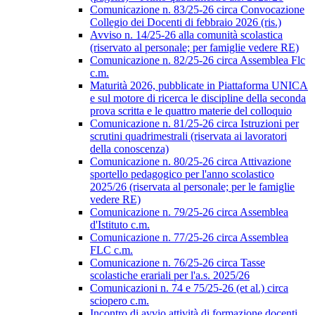
Comunicazione n. 83/25-26 circa Convocazione
Collegio dei Docenti di febbraio 2026 (ris.)
Avviso n. 14/25-26 alla comunità scolastica
(riservato al personale; per famiglie vedere RE)
Comunicazione n. 82/25-26 circa Assemblea Flc
c.m.
Maturità 2026, pubblicate in Piattaforma UNICA
e sul motore di ricerca le discipline della seconda
prova scritta e le quattro materie del colloquio
Comunicazione n. 81/25-26 circa Istruzioni per
scrutini quadrimestrali (riservata ai lavoratori
della conoscenza)
Comunicazione n. 80/25-26 circa Attivazione
sportello pedagogico per l'anno scolastico
2025/26 (riservata al personale; per le famiglie
vedere RE)
Comunicazione n. 79/25-26 circa Assemblea
d'Istituto c.m.
Comunicazione n. 77/25-26 circa Assemblea
FLC c.m.
Comunicazione n. 76/25-26 circa Tasse
scolastiche erariali per l'a.s. 2025/26
Comunicazioni n. 74 e 75/25-26 (et al.) circa
sciopero c.m.
Incontro di avvio attività di formazione docenti