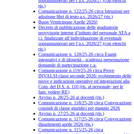
soprannumerari per l’a.s. 2026/27 (con elenchi
ris.)
Comunicazione n. 122/25-26 circa Istruzioni per
adozione libri di testo a.s. 2026/27 (ris.)
Buon Venticinque Aprile 2026!
Decreto di pubblicazione delle graduatorie
provvisorie interne d’istituto del personale ATA a
t.i. finalizzate all’individuazione di eventuali
soprannumerari per l’a.s. 2026/27 (con elenchi
ris.)
Comunicazione n. 120/25-26 circa Esami
integrativi e di idoneità - scadenza presentazione
domande di partecipazione c.a.
Comunicazione n.119/25-26 circa Prove
INVALSI classi seconde 2026: svolgimento delle
prove e indicazioni operative ed integrazioni alla
Com. del D.S. n. 110 (ris. al personale; per le
fam. vedere RE)
Avviso n. 28/25-26 ai docenti (ris.)
Comunicazione n. 118/25-26 circa Convocazione
consigli di classe giuridici per maggio 2026
Avviso n. 27/25-26 ai docenti (ris.)
Comunicazione n. 117/25-26 circa Convocazione
dipartimenti aprile 2026 (ris.)
Comunicazione n. 115/25-26 circa