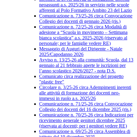
neoassunti a.s. 2025/26 in servizio nelle scuole
afferenti al Polo Formativo Ambito 23 del Lazio
Comunicazione n. 73/25-26 circa Convocazione
Collegio dei docenti di gennaio 2026 (ris.)
Comunicazione n. 72/25-26 circa Modalità di
adesione a “Scuola in movimento – Settimana
bianca scolastica” a.s. 2025-2026 (riservato al
personale; per le famiglie vedere RE)
Messaggio di Auguri del Dirigente - Natale
2025/Capodanno 2026
Avviso n. 13/25-26 alla comunità: Scuola, dal 13
gennaio al 21 febbraio aperte le iscrizioni per
l’anno scolastico 2026/2027 - nota D.S.
Comunicato circa realizzazione del progetto
"plastic free"
Circolare n. 3/25-26 circa Adempimenti inerenti
alle attività di formazione dei docenti neo-
immessi in ruolo a.s. 2025/26
Comunicazione n. 71/25-26 circa Convocazione
Collegio dei docenti del 16 dicembre 2025 (ris.)
Comunicazione n. 70/25-26 circa Indicazioni per
ricevimento generale genitori dicembre 2025
(riservata ai docenti; per i genitori vedere RE)
Comunicazione n. 69/25-26 circa Assemblea di
istituto del 19 dicembre 2025