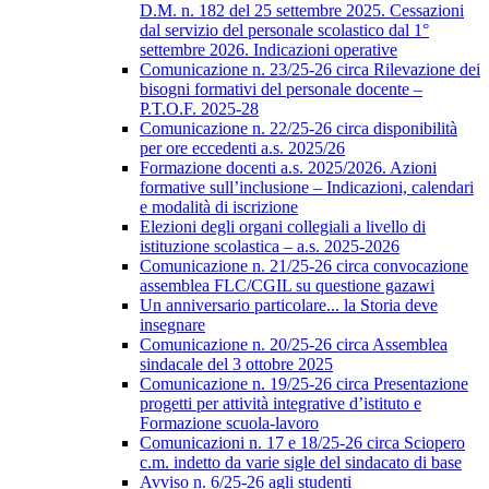
D.M. n. 182 del 25 settembre 2025. Cessazioni
dal servizio del personale scolastico dal 1°
settembre 2026. Indicazioni operative
Comunicazione n. 23/25-26 circa Rilevazione dei
bisogni formativi del personale docente –
P.T.O.F. 2025-28
Comunicazione n. 22/25-26 circa disponibilità
per ore eccedenti a.s. 2025/26
Formazione docenti a.s. 2025/2026. Azioni
formative sull’inclusione – Indicazioni, calendari
e modalità di iscrizione
Elezioni degli organi collegiali a livello di
istituzione scolastica – a.s. 2025-2026
Comunicazione n. 21/25-26 circa convocazione
assemblea FLC/CGIL su questione gazawi
Un anniversario particolare... la Storia deve
insegnare
Comunicazione n. 20/25-26 circa Assemblea
sindacale del 3 ottobre 2025
Comunicazione n. 19/25-26 circa Presentazione
progetti per attività integrative d’istituto e
Formazione scuola-lavoro
Comunicazioni n. 17 e 18/25-26 circa Sciopero
c.m. indetto da varie sigle del sindacato di base
Avviso n. 6/25-26 agli studenti