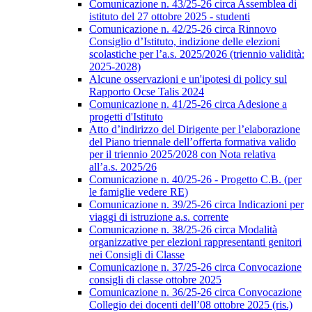
Comunicazione n. 43/25-26 circa Assemblea di
istituto del 27 ottobre 2025 - studenti
Comunicazione n. 42/25-26 circa Rinnovo
Consiglio d’Istituto, indizione delle elezioni
scolastiche per l’a.s. 2025/2026 (triennio validità:
2025-2028)
Alcune osservazioni e un'ipotesi di policy sul
Rapporto Ocse Talis 2024
Comunicazione n. 41/25-26 circa Adesione a
progetti d'Istituto
Atto d’indirizzo del Dirigente per l’elaborazione
del Piano triennale dell’offerta formativa valido
per il triennio 2025/2028 con Nota relativa
all’a.s. 2025/26
Comunicazione n. 40/25-26 - Progetto C.B. (per
le famiglie vedere RE)
Comunicazione n. 39/25-26 circa Indicazioni per
viaggi di istruzione a.s. corrente
Comunicazione n. 38/25-26 circa Modalità
organizzative per elezioni rappresentanti genitori
nei Consigli di Classe
Comunicazione n. 37/25-26 circa Convocazione
consigli di classe ottobre 2025
Comunicazione n. 36/25-26 circa Convocazione
Collegio dei docenti dell’08 ottobre 2025 (ris.)