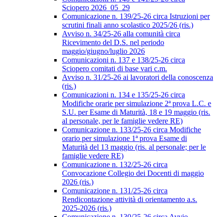
Sciopero 2026_05_29
Comunicazione n. 139/25-26 circa Istruzioni per
scrutini finali anno scolastico 2025/26 (ris.)
Avviso n. 34/25-26 alla comunità circa
Ricevimento del D.S. nel periodo
maggio/giugno/luglio 2026
Comunicazioni n. 137 e 138/25-26 circa
Sciopero comitati di base vari c.m.
Avviso n. 31/25-26 ai lavoratori della conoscenza
(ris.)
Comunicazioni n. 134 e 135/25-26 circa
Modifiche orarie per simulazione 2ª prova L.C. e
S.U. per Esame di Maturità, 18 e 19 maggio (ris.
al personale, per le famiglie vedere RE)
Comunicazione n. 133/25-26 circa Modifiche
orario per simulazione 1ª prova Esame di
Maturità del 13 maggio (ris. al personale; per le
famiglie vedere RE)
Comunicazione n. 132/25-26 circa
Convocazione Collegio dei Docenti di maggio
2026 (ris.)
Comunicazione n. 131/25-26 circa
Rendicontazione attività di orientamento a.s.
2025-2026 (ris.)
Comunicazione n. 130/25-26 circa Avvio