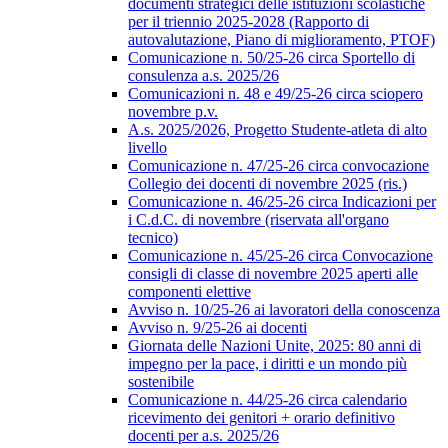
documenti strategici delle istituzioni scolastiche
per il triennio 2025-2028 (Rapporto di
autovalutazione, Piano di miglioramento, PTOF)
Comunicazione n. 50/25-26 circa Sportello di
consulenza a.s. 2025/26
Comunicazioni n. 48 e 49/25-26 circa sciopero
novembre p.v.
A.s. 2025/2026, Progetto Studente-atleta di alto
livello
Comunicazione n. 47/25-26 circa convocazione
Collegio dei docenti di novembre 2025 (ris.)
Comunicazione n. 46/25-26 circa Indicazioni per
i C.d.C. di novembre (riservata all'organo
tecnico)
Comunicazione n. 45/25-26 circa Convocazione
consigli di classe di novembre 2025 aperti alle
componenti elettive
Avviso n. 10/25-26 ai lavoratori della conoscenza
Avviso n. 9/25-26 ai docenti
Giornata delle Nazioni Unite, 2025: 80 anni di
impegno per la pace, i diritti e un mondo più
sostenibile
Comunicazione n. 44/25-26 circa calendario
ricevimento dei genitori + orario definitivo
docenti per a.s. 2025/26