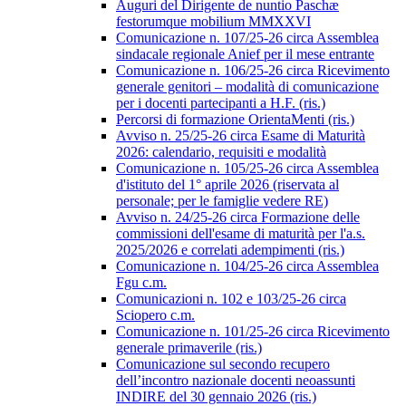
Auguri del Dirigente de nuntio Paschæ
festorumque mobilium MMXXVI
Comunicazione n. 107/25-26 circa Assemblea
sindacale regionale Anief per il mese entrante
Comunicazione n. 106/25-26 circa Ricevimento
generale genitori – modalità di comunicazione
per i docenti partecipanti a H.F. (ris.)
Percorsi di formazione OrientaMenti (ris.)
Avviso n. 25/25-26 circa Esame di Maturità
2026: calendario, requisiti e modalità
Comunicazione n. 105/25-26 circa Assemblea
d'istituto del 1° aprile 2026 (riservata al
personale; per le famiglie vedere RE)
Avviso n. 24/25-26 circa Formazione delle
commissioni dell'esame di maturità per l'a.s.
2025/2026 e correlati adempimenti (ris.)
Comunicazione n. 104/25-26 circa Assemblea
Fgu c.m.
Comunicazioni n. 102 e 103/25-26 circa
Sciopero c.m.
Comunicazione n. 101/25-26 circa Ricevimento
generale primaverile (ris.)
Comunicazione sul secondo recupero
dell’incontro nazionale docenti neoassunti
INDIRE del 30 gennaio 2026 (ris.)