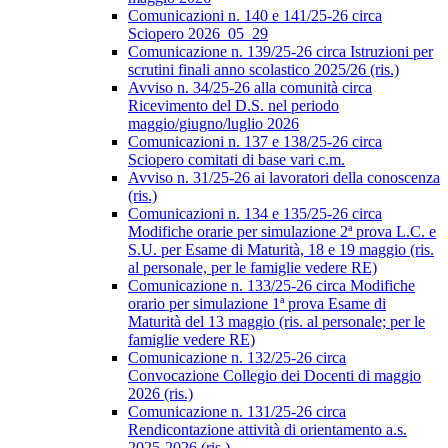
Comunicazioni n. 140 e 141/25-26 circa
Sciopero 2026_05_29
Comunicazione n. 139/25-26 circa Istruzioni per
scrutini finali anno scolastico 2025/26 (ris.)
Avviso n. 34/25-26 alla comunità circa
Ricevimento del D.S. nel periodo
maggio/giugno/luglio 2026
Comunicazioni n. 137 e 138/25-26 circa
Sciopero comitati di base vari c.m.
Avviso n. 31/25-26 ai lavoratori della conoscenza
(ris.)
Comunicazioni n. 134 e 135/25-26 circa
Modifiche orarie per simulazione 2ª prova L.C. e
S.U. per Esame di Maturità, 18 e 19 maggio (ris.
al personale, per le famiglie vedere RE)
Comunicazione n. 133/25-26 circa Modifiche
orario per simulazione 1ª prova Esame di
Maturità del 13 maggio (ris. al personale; per le
famiglie vedere RE)
Comunicazione n. 132/25-26 circa
Convocazione Collegio dei Docenti di maggio
2026 (ris.)
Comunicazione n. 131/25-26 circa
Rendicontazione attività di orientamento a.s.
2025-2026 (ris.)