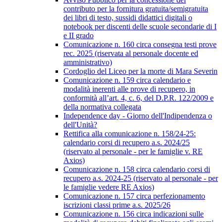
contributo per la fornitura gratuita/semigratuita
dei libri di testo, sussidi didattici digitali o
notebook per discenti delle scuole secondarie di I
e II grado
Comunicazione n. 160 circa consegna testi prove
rec. 2025 (riservata al personale docente ed
amministrativo)
Cordoglio del Liceo per la morte di Mara Severin
Comunicazione n. 159 circa calendario e
modalità inerenti alle prove di recupero, in
conformità all’art. 4, c. 6, del D.P.R. 122/2009 e
della normativa collegata
Independence day - Giorno dell'Indipendenza o
dell'Unità?
Rettifica alla comunicazione n. 158/24-25:
calendario corsi di recupero a.s. 2024/25
(riservato al personale - per le famiglie v. RE
Axios)
Comunicazione n. 158 circa calendario corsi di
recupero a.s. 2024-25 (riservato al personale - per
le famiglie vedere RE Axios)
Comunicazione n. 157 circa perfezionamento
iscrizioni classi prime a.s. 2025/26
Comunicazione n. 156 circa indicazioni sulle