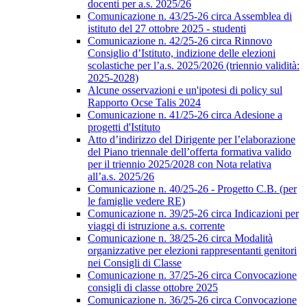
docenti per a.s. 2025/26
Comunicazione n. 43/25-26 circa Assemblea di
istituto del 27 ottobre 2025 - studenti
Comunicazione n. 42/25-26 circa Rinnovo
Consiglio d’Istituto, indizione delle elezioni
scolastiche per l’a.s. 2025/2026 (triennio validità:
2025-2028)
Alcune osservazioni e un'ipotesi di policy sul
Rapporto Ocse Talis 2024
Comunicazione n. 41/25-26 circa Adesione a
progetti d'Istituto
Atto d’indirizzo del Dirigente per l’elaborazione
del Piano triennale dell’offerta formativa valido
per il triennio 2025/2028 con Nota relativa
all’a.s. 2025/26
Comunicazione n. 40/25-26 - Progetto C.B. (per
le famiglie vedere RE)
Comunicazione n. 39/25-26 circa Indicazioni per
viaggi di istruzione a.s. corrente
Comunicazione n. 38/25-26 circa Modalità
organizzative per elezioni rappresentanti genitori
nei Consigli di Classe
Comunicazione n. 37/25-26 circa Convocazione
consigli di classe ottobre 2025
Comunicazione n. 36/25-26 circa Convocazione