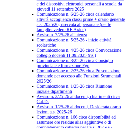
e dei dispositivi elettronici personali a scuola da
giovedì 11 settembre 2025
Comunicazione n. 6/25-26 circa calendario
attività accoglienza classi prime + orario generale
a.s. 2025/26, riservata al personale (per le
famiglie: vedere RE Axios)
Avviso n. 3/25-26 all'utenza
Comunicazione n. 5/25-26 - inizio attività
scolastiche
Comunicazione n. 4/25-26 circa Convocazione
collegio docenti 11.09.2025 (ris.)
Comunicazione n. 3/25-26 circa Consiglio
provinciale e formazione Fgu
Comunicazione n. 2/25-26 circa Presentazione
domande per accesso alle Funzioni Strumentali
2025/26
Comunicazione n. 1/25-26 circa Riunione
iniziale dipartimenti
Avviso n. 2/25-26 ai docenti, chiarimenti circa
C.d.D.
Avviso n. 1/25-26 ai docenti, Desiderata orario
lezioni a.s. 2025-26
Comunicazione n. 166 circa disponibilità ad
assumere ore residue alias aggiuntive o di
completamento cattedra per l’a.s. 2025/26