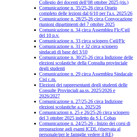
Collegio dei docenti dell’08 ottobre 2025 (ris.)
Comunicazione n. 35/25-26 circa Orario
completo delle lezioni dal 6/10 per l'a.s. 2025/26
Comunicazione n. 28/25-26 circa Convocazione
riunioni dipartimenti del 7 ottobre 2025
Comunicazione n. 34 circa Assemblea Flc/Cgil
del 10 p.v.
Comunicazione n. 33 circa sciopero Cgil/Flc
Comunicazione n. 31 e 32 circa sciopero
sindacati di base del 3/10
Comunicazione n. 30/25-26 circa Indizione delle
elezioni scolastiche della Consulta provinciale
degli studenti
Comunicazione n. 29 circa Assemblea Sindacale
Cisl c.m.
Elezioni dei rappresentanti degli studenti delle
Consulte Provinciali aa.ss. 2025/2026 e
2026/2027
Comunicazione n. 27/25-26 circa Indizione
elezioni scolastiche a.s. 2025/26
Comunicazioni n. 25 e 26/25-26 circa sciopero
del 3 ottobre 2025 indetto da S.I. Cobas
Comunicazione n. 24/25-26 - Inizio dei corsi di
preparazione agli esami ICDL (riservata al
personale/per le famiglie vedere il RE)