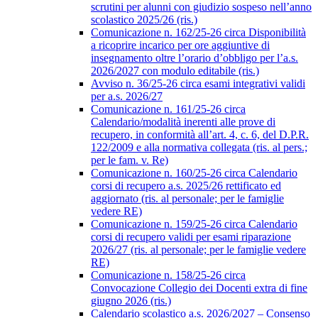
scrutini per alunni con giudizio sospeso nell’anno
scolastico 2025/26 (ris.)
Comunicazione n. 162/25-26 circa Disponibilità
a ricoprire incarico per ore aggiuntive di
insegnamento oltre l’orario d’obbligo per l’a.s.
2026/2027 con modulo editabile (ris.)
Avviso n. 36/25-26 circa esami integrativi validi
per a.s. 2026/27
Comunicazione n. 161/25-26 circa
Calendario/modalità inerenti alle prove di
recupero, in conformità all’art. 4, c. 6, del D.P.R.
122/2009 e alla normativa collegata (ris. al pers.;
per le fam. v. Re)
Comunicazione n. 160/25-26 circa Calendario
corsi di recupero a.s. 2025/26 rettificato ed
aggiornato (ris. al personale; per le famiglie
vedere RE)
Comunicazione n. 159/25-26 circa Calendario
corsi di recupero validi per esami riparazione
2026/27 (ris. al personale; per le famiglie vedere
RE)
Comunicazione n. 158/25-26 circa
Convocazione Collegio dei Docenti extra di fine
giugno 2026 (ris.)
Calendario scolastico a.s. 2026/2027 – Consenso