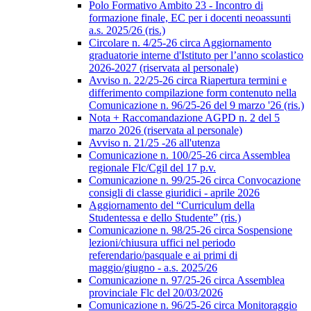
Polo Formativo Ambito 23 - Incontro di
formazione finale, EC per i docenti neoassunti
a.s. 2025/26 (ris.)
Circolare n. 4/25-26 circa Aggiornamento
graduatorie interne d'Istituto per l’anno scolastico
2026-2027 (riservata al personale)
Avviso n. 22/25-26 circa Riapertura termini e
differimento compilazione form contenuto nella
Comunicazione n. 96/25-26 del 9 marzo '26 (ris.)
Nota + Raccomandazione AGPD n. 2 del 5
marzo 2026 (riservata al personale)
Avviso n. 21/25 -26 all'utenza
Comunicazione n. 100/25-26 circa Assemblea
regionale Flc/Cgil del 17 p.v.
Comunicazione n. 99/25-26 circa Convocazione
consigli di classe giuridici - aprile 2026
Aggiornamento del “Curriculum della
Studentessa e dello Studente” (ris.)
Comunicazione n. 98/25-26 circa Sospensione
lezioni/chiusura uffici nel periodo
referendario/pasquale e ai primi di
maggio/giugno - a.s. 2025/26
Comunicazione n. 97/25-26 circa Assemblea
provinciale Flc del 20/03/2026
Comunicazione n. 96/25-26 circa Monitoraggio