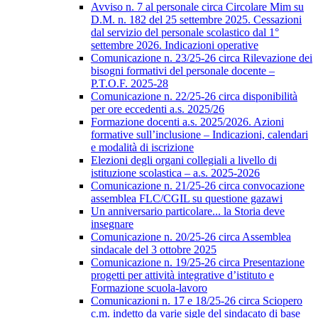
Avviso n. 7 al personale circa Circolare Mim su
D.M. n. 182 del 25 settembre 2025. Cessazioni
dal servizio del personale scolastico dal 1°
settembre 2026. Indicazioni operative
Comunicazione n. 23/25-26 circa Rilevazione dei
bisogni formativi del personale docente –
P.T.O.F. 2025-28
Comunicazione n. 22/25-26 circa disponibilità
per ore eccedenti a.s. 2025/26
Formazione docenti a.s. 2025/2026. Azioni
formative sull’inclusione – Indicazioni, calendari
e modalità di iscrizione
Elezioni degli organi collegiali a livello di
istituzione scolastica – a.s. 2025-2026
Comunicazione n. 21/25-26 circa convocazione
assemblea FLC/CGIL su questione gazawi
Un anniversario particolare... la Storia deve
insegnare
Comunicazione n. 20/25-26 circa Assemblea
sindacale del 3 ottobre 2025
Comunicazione n. 19/25-26 circa Presentazione
progetti per attività integrative d’istituto e
Formazione scuola-lavoro
Comunicazioni n. 17 e 18/25-26 circa Sciopero
c.m. indetto da varie sigle del sindacato di base