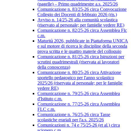
(pagelle) – Primo quadrimestre a.s. 2025/26
Comunicazione n. 83/25-26 circa Convocazione
Collegio dei Docenti di febbraio 2026 (ris.)
Avviso n. 14/25-26 alla comunità scolastica
(riservato al personale; per famiglie vedere RE)
Comunicazione n. 82/25-26 circa Assemblea Flc
c.m.
Maturità 2026, pubblicate in Piattaforma UNICA
e sul motore di ricerca le discipline della seconda
prova scritta e le quattro materie del colloquio
Comunicazione n. 81/25-26 circa Istruzioni per
scrutini quadrimestrali (riservata ai lavoratori
della conoscenza)
Comunicazione n. 80/25-26 circa Attivazione
sportello pedagogico per l'anno scolastico
2025/26 (riservata al personale; per le famiglie
vedere RE)
Comunicazione n. 79/25-26 circa Assemblea
d'Istituto c.m.
Comunicazione n. 77/25-26 circa Assemblea
FLC c.m.
Comunicazione n. 76/25-26 circa Tasse
scolastiche erariali per l'a.s. 2025/26
Comunicazioni n. 74 e 75/25-26 (et al.) circa
sciopero c.m.