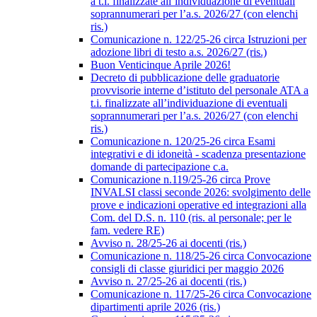
a t.i. finalizzate all’individuazione di eventuali
soprannumerari per l’a.s. 2026/27 (con elenchi
ris.)
Comunicazione n. 122/25-26 circa Istruzioni per
adozione libri di testo a.s. 2026/27 (ris.)
Buon Venticinque Aprile 2026!
Decreto di pubblicazione delle graduatorie
provvisorie interne d’istituto del personale ATA a
t.i. finalizzate all’individuazione di eventuali
soprannumerari per l’a.s. 2026/27 (con elenchi
ris.)
Comunicazione n. 120/25-26 circa Esami
integrativi e di idoneità - scadenza presentazione
domande di partecipazione c.a.
Comunicazione n.119/25-26 circa Prove
INVALSI classi seconde 2026: svolgimento delle
prove e indicazioni operative ed integrazioni alla
Com. del D.S. n. 110 (ris. al personale; per le
fam. vedere RE)
Avviso n. 28/25-26 ai docenti (ris.)
Comunicazione n. 118/25-26 circa Convocazione
consigli di classe giuridici per maggio 2026
Avviso n. 27/25-26 ai docenti (ris.)
Comunicazione n. 117/25-26 circa Convocazione
dipartimenti aprile 2026 (ris.)