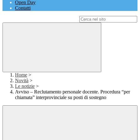
Open Day
Contatti
Campo di ricerca per le pagine del sito
Home
>
Novità
>
Le notizie
>
Avviso – Reclutamento personale docente. Procedura “per
chiamata” interprovinciale su posti di sostegno