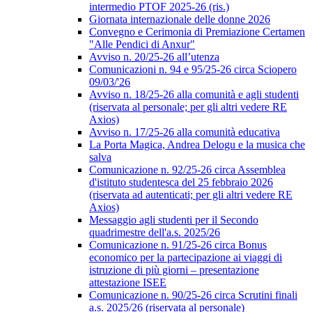
intermedio PTOF 2025-26 (ris.)
Giornata internazionale delle donne 2026
Convegno e Cerimonia di Premiazione Certamen
"Alle Pendici di Anxur"
Avviso n. 20/25-26 all’utenza
Comunicazioni n. 94 e 95/25-26 circa Sciopero
09/03/'26
Avviso n. 18/25-26 alla comunità e agli studenti
(riservata al personale; per gli altri vedere RE
Axios)
Avviso n. 17/25-26 alla comunità educativa
La Porta Magica, Andrea Delogu e la musica che
salva
Comunicazione n. 92/25-26 circa Assemblea
d'istituto studentesca del 25 febbraio 2026
(riservata ad autenticati; per gli altri vedere RE
Axios)
Messaggio agli studenti per il Secondo
quadrimestre dell'a.s. 2025/26
Comunicazione n. 91/25-26 circa Bonus
economico per la partecipazione ai viaggi di
istruzione di più giorni – presentazione
attestazione ISEE
Comunicazione n. 90/25-26 circa Scrutini finali
a.s. 2025/26 (riservata al personale)