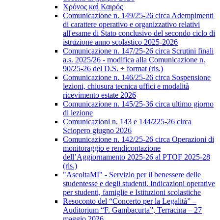
Χρόνος καὶ Καιρός
Comunicazione n. 149/25-26 circa Adempimenti
di carattere operativo e organizzativo relativi
all'esame di Stato conclusivo del secondo ciclo di
istruzione anno scolastico 2025-2026
Comunicazione n. 147/25-26 circa Scrutini finali
a.s. 2025/26 - modifica alla Comunicazione n.
90/25-26 del D.S. + format (ris.)
Comunicazione n. 146/25-26 circa Sospensione
lezioni, chiusura tecnica uffici e modalità
ricevimento estate 2026
Comunicazione n. 145/25-36 circa ultimo giorno
di lezione
Comunicazioni n. 143 e 144/225-26 circa
Sciopero giugno 2026
Comunicazione n. 142/25-26 circa Operazioni di
monitoraggio e rendicontazione
dell’Aggiornamento 2025-26 al PTOF 2025-28
(ris.)
"AscoltaMI" - Servizio per il benessere delle
studentesse e degli studenti. Indicazioni operative
per studenti, famiglie e Istituzioni scolastiche
Resoconto del “Concerto per la Legalità” –
Auditorium “F. Gambacurta”, Terracina – 27
maggio 2026