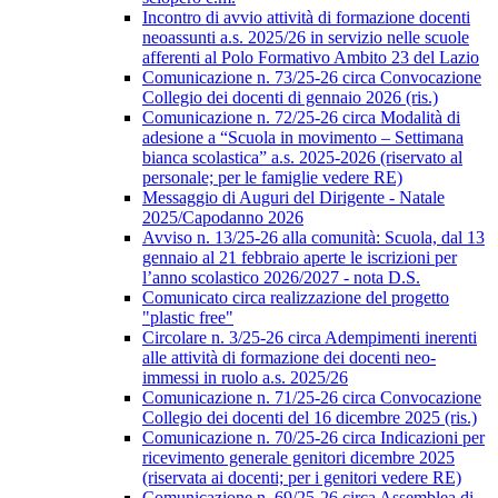
Incontro di avvio attività di formazione docenti
neoassunti a.s. 2025/26 in servizio nelle scuole
afferenti al Polo Formativo Ambito 23 del Lazio
Comunicazione n. 73/25-26 circa Convocazione
Collegio dei docenti di gennaio 2026 (ris.)
Comunicazione n. 72/25-26 circa Modalità di
adesione a “Scuola in movimento – Settimana
bianca scolastica” a.s. 2025-2026 (riservato al
personale; per le famiglie vedere RE)
Messaggio di Auguri del Dirigente - Natale
2025/Capodanno 2026
Avviso n. 13/25-26 alla comunità: Scuola, dal 13
gennaio al 21 febbraio aperte le iscrizioni per
l’anno scolastico 2026/2027 - nota D.S.
Comunicato circa realizzazione del progetto
"plastic free"
Circolare n. 3/25-26 circa Adempimenti inerenti
alle attività di formazione dei docenti neo-
immessi in ruolo a.s. 2025/26
Comunicazione n. 71/25-26 circa Convocazione
Collegio dei docenti del 16 dicembre 2025 (ris.)
Comunicazione n. 70/25-26 circa Indicazioni per
ricevimento generale genitori dicembre 2025
(riservata ai docenti; per i genitori vedere RE)
Comunicazione n. 69/25-26 circa Assemblea di