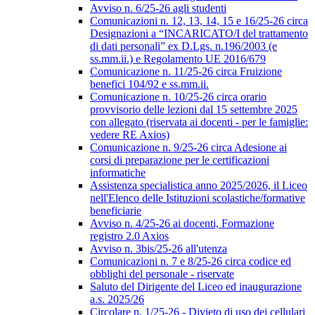
Avviso n. 6/25-26 agli studenti
Comunicazioni n. 12, 13, 14, 15 e 16/25-26 circa
Designazioni a “INCARICATO/I del trattamento
di dati personali” ex D.Lgs. n.196/2003 (e
ss.mm.ii.) e Regolamento UE 2016/679
Comunicazione n. 11/25-26 circa Fruizione
benefici 104/92 e ss.mm.ii.
Comunicazione n. 10/25-26 circa orario
provvisorio delle lezioni dal 15 settembre 2025
con allegato (riservata ai docenti - per le famiglie:
vedere RE Axios)
Comunicazione n. 9/25-26 circa Adesione ai
corsi di preparazione per le certificazioni
informatiche
Assistenza specialistica anno 2025/2026, il Liceo
nell'Elenco delle Istituzioni scolastiche/formative
beneficiarie
Avviso n. 4/25-26 ai docenti, Formazione
registro 2.0 Axios
Avviso n. 3bis/25-26 all'utenza
Comunicazioni n. 7 e 8/25-26 circa codice ed
obblighi del personale - riservate
Saluto del Dirigente del Liceo ed inaugurazione
a.s. 2025/26
Circolare n. 1/25-26 - Divieto di uso dei cellulari