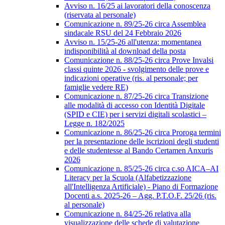
Avviso n. 16/25 ai lavoratori della conoscenza
(riservata al personale)
Comunicazione n. 89/25-26 circa Assemblea
sindacale RSU del 24 Febbraio 2026
Avviso n. 15/25-26 all'utenza: momentanea
indisponibilità al download della posta
Comunicazione n. 88/25-26 circa Prove Invalsi
classi quinte 2026 - svolgimento delle prove e
indicazioni operative (ris. al personale; per
famiglie vedere RE)
Comunicazione n. 87/25-26 circa Transizione
alle modalità di accesso con Identità Digitale
(SPID e CIE) per i servizi digitali scolastici –
Legge n. 182/2025
Comunicazione n. 86/25-26 circa Proroga termini
per la presentazione delle iscrizioni degli studenti
e delle studentesse al Bando Certamen Anxuris
2026
Comunicazione n. 85/25-26 circa c.so AICA–AI
Literacy per la Scuola (Alfabetizzazione
all'Intelligenza Artificiale) - Piano di Formazione
Docenti a.s. 2025-26 – Agg. P.T.O.F. 25/26 (ris.
al personale)
Comunicazione n. 84/25-26 relativa alla
visualizzazione delle schede di valutazione