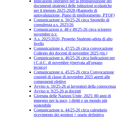
Indicazioni operative per la predisposizione dei
documenti strategici delle istituzioni scolastiche
per il triennio 2025-2028 (Rapporto di
autovalutazione, Piano di miglioramento, PTOF)
Comunicazione n. 50/25-26 circa Sportello di
consulenza a.s. 2025/26
Comunicazioni n. 48 e 49/25-26 circa sciopero
novembre p.v.
A.s. 2025/2026, Progetto Studente-atleta di alto
livello
Comunicazione n. 47/25-26 circa convocazione
Collegio dei docenti di novembre 2025 (ris.)
Comunicazione n. 46/25-26 circa Indicazioni per
i C.d.C. di novembre (riservata all'organo
tecnico)
Comunicazione n. 45/25-26 circa Convocazione
consigli di classe di novembre 2025 aperti alle
componenti elettive
Avviso n. 10/25-26 ai lavoratori della conoscenza
Avviso n. 9/25-26 ai docenti
Giornata delle Nazioni Unite, 2025: 80 anni di
impegno per la pace, i diritti e un mondo più
sostenibile
Comunicazione n. 44/25-26 circa calendario
ricevimento dei genitori + orario definitivo