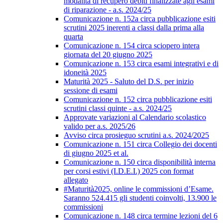
modalità di recupero debiti finalizzate agli esami
di riparazione - a.s. 2024/25
Comunicazione n. 152a circa pubblicazione esiti
scrutini 2025 inerenti a classi dalla prima alla
quarta
Comunicazione n. 154 circa sciopero intera
giornata del 20 giugno 2025
Comunicazione n. 153 circa esami integrativi e di
idoneità 2025
Maturità 2025 - Saluto del D.S. per inizio
sessione di esami
Comunicazione n. 152 circa pubblicazione esiti
scrutini classi quinte - a.s. 2024/25
Approvate variazioni al Calendario scolastico
valido per a.s. 2025/26
Avviso circa prosieguo scrutini a.s. 2024/2025
Comunicazione n. 151 circa Collegio dei docenti
di giugno 2025 et al.
Comunicazione n. 150 circa disponibilità interna
per corsi estivi (I.D.E.I.) 2025 con format
allegato
#Maturità2025, online le commissioni d’Esame.
Saranno 524.415 gli studenti coinvolti, 13.900 le
commissioni
Comunicazione n. 148 circa termine lezioni del 6