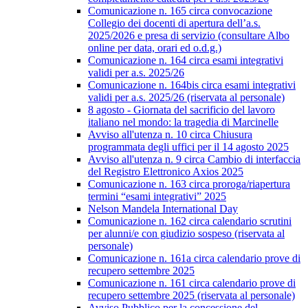
Comunicazione n. 165 circa convocazione
Collegio dei docenti di apertura dell’a.s.
2025/2026 e presa di servizio (consultare Albo
online per data, orari ed o.d.g.)
Comunicazione n. 164 circa esami integrativi
validi per a.s. 2025/26
Comunicazione n. 164bis circa esami integrativi
validi per a.s. 2025/26 (riservata al personale)
8 agosto - Giornata del sacrificio del lavoro
italiano nel mondo: la tragedia di Marcinelle
Avviso all'utenza n. 10 circa Chiusura
programmata degli uffici per il 14 agosto 2025
Avviso all'utenza n. 9 circa Cambio di interfaccia
del Registro Elettronico Axios 2025
Comunicazione n. 163 circa proroga/riapertura
termini “esami integrativi” 2025
Nelson Mandela International Day
Comunicazione n. 162 circa calendario scrutini
per alunni/e con giudizio sospeso (riservata al
personale)
Comunicazione n. 161a circa calendario prove di
recupero settembre 2025
Comunicazione n. 161 circa calendario prove di
recupero settembre 2025 (riservata al personale)
Avviso Pubblico per la concessione del