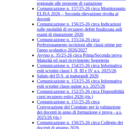
regionale alle proposte di variazione
Comunicazione n. 157/25-26 circa Monitoraggio
ELISA 2026 – Seconda rilevazione rivolta ai
docenti
Comunicazione n. 156/25-26 circa Indicazioni
sulle modalità di recupero debiti finalizzata agli
esami di riparazione 2026
Comunicazione n. 155/24-26 circa
Perfezionamento iscrizioni alle classi prime per
l'anno scolastico 2026/2027
Avviso n. 35/25-26 circa Prima/Seconda prova
Maturità ed orari ricevimento Segreteria
Comunicazione n. 154/25-26 circa Informativa
esiti scrutini classi I, II, III e IV a.s. 2025/26
Saluto del D.S. ai maturandi 2026
Comunicazione n. 153/25-26 circa Informativa
esiti scrutini classi quinte a.s. 2025/26
Comunicazione n. 152/25-26 circa Disponibilità
corsi recupero estivi 2026 (ris.)
Comunicazione n. 151/25-26 circa
Convocazione del Comitato per la valutazione
dei docenti in anno di formazione e prova - a.s.
2025/26 (ris.)
Comunicazione n. 150/25-26 circa Collegio dei
docenti di giugno 2026