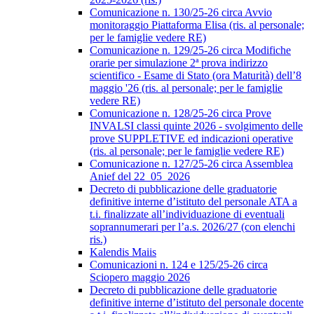
Comunicazione n. 130/25-26 circa Avvio
monitoraggio Piattaforma Elisa (ris. al personale;
per le famiglie vedere RE)
Comunicazione n. 129/25-26 circa Modifiche
orarie per simulazione 2ª prova indirizzo
scientifico - Esame di Stato (ora Maturità) dell’8
maggio '26 (ris. al personale; per le famiglie
vedere RE)
Comunicazione n. 128/25-26 circa Prove
INVALSI classi quinte 2026 - svolgimento delle
prove SUPPLETIVE ed indicazioni operative
(ris. al personale; per le famiglie vedere RE)
Comunicazione n. 127/25-26 circa Assemblea
Anief del 22_05_2026
Decreto di pubblicazione delle graduatorie
definitive interne d’istituto del personale ATA a
t.i. finalizzate all’individuazione di eventuali
soprannumerari per l’a.s. 2026/27 (con elenchi
ris.)
Kalendis Maiis
Comunicazioni n. 124 e 125/25-26 circa
Sciopero maggio 2026
Decreto di pubblicazione delle graduatorie
definitive interne d’istituto del personale docente