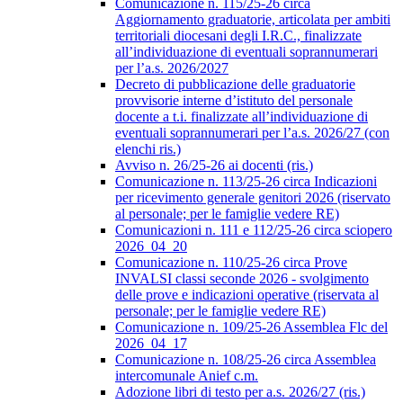
Comunicazione n. 115/25-26 circa
Aggiornamento graduatorie, articolata per ambiti
territoriali diocesani degli I.R.C., finalizzate
all’individuazione di eventuali soprannumerari
per l’a.s. 2026/2027
Decreto di pubblicazione delle graduatorie
provvisorie interne d’istituto del personale
docente a t.i. finalizzate all’individuazione di
eventuali soprannumerari per l’a.s. 2026/27 (con
elenchi ris.)
Avviso n. 26/25-26 ai docenti (ris.)
Comunicazione n. 113/25-26 circa Indicazioni
per ricevimento generale genitori 2026 (riservato
al personale; per le famiglie vedere RE)
Comunicazioni n. 111 e 112/25-26 circa sciopero
2026_04_20
Comunicazione n. 110/25-26 circa Prove
INVALSI classi seconde 2026 - svolgimento
delle prove e indicazioni operative (riservata al
personale; per le famiglie vedere RE)
Comunicazione n. 109/25-26 Assemblea Flc del
2026_04_17
Comunicazione n. 108/25-26 circa Assemblea
intercomunale Anief c.m.
Adozione libri di testo per a.s. 2026/27 (ris.)