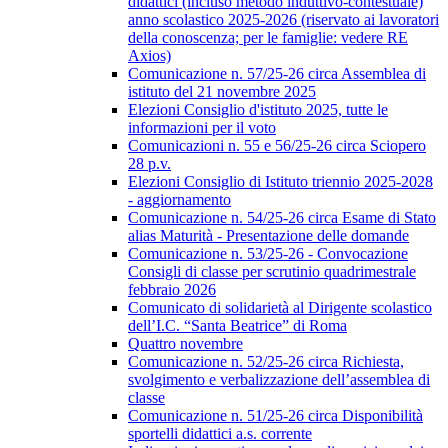
didattici (incluso metodo induttivo-contestuale)
anno scolastico 2025-2026 (riservato ai lavoratori
della conoscenza; per le famiglie: vedere RE
Axios)
Comunicazione n. 57/25-26 circa Assemblea di
istituto del 21 novembre 2025
Elezioni Consiglio d'istituto 2025, tutte le
informazioni per il voto
Comunicazioni n. 55 e 56/25-26 circa Sciopero
28 p.v.
Elezioni Consiglio di Istituto triennio 2025-2028
- aggiornamento
Comunicazione n. 54/25-26 circa Esame di Stato
alias Maturità - Presentazione delle domande
Comunicazione n. 53/25-26 - Convocazione
Consigli di classe per scrutinio quadrimestrale
febbraio 2026
Comunicato di solidarietà al Dirigente scolastico
dell’I.C. “Santa Beatrice” di Roma
Quattro novembre
Comunicazione n. 52/25-26 circa Richiesta,
svolgimento e verbalizzazione dell’assemblea di
classe
Comunicazione n. 51/25-26 circa Disponibilità
sportelli didattici a.s. corrente