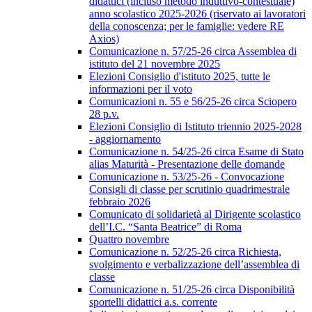
didattici (incluso metodo induttivo-contestuale)
anno scolastico 2025-2026 (riservato ai lavoratori
della conoscenza; per le famiglie: vedere RE
Axios)
Comunicazione n. 57/25-26 circa Assemblea di
istituto del 21 novembre 2025
Elezioni Consiglio d'istituto 2025, tutte le
informazioni per il voto
Comunicazioni n. 55 e 56/25-26 circa Sciopero
28 p.v.
Elezioni Consiglio di Istituto triennio 2025-2028
- aggiornamento
Comunicazione n. 54/25-26 circa Esame di Stato
alias Maturità - Presentazione delle domande
Comunicazione n. 53/25-26 - Convocazione
Consigli di classe per scrutinio quadrimestrale
febbraio 2026
Comunicato di solidarietà al Dirigente scolastico
dell’I.C. “Santa Beatrice” di Roma
Quattro novembre
Comunicazione n. 52/25-26 circa Richiesta,
svolgimento e verbalizzazione dell’assemblea di
classe
Comunicazione n. 51/25-26 circa Disponibilità
sportelli didattici a.s. corrente