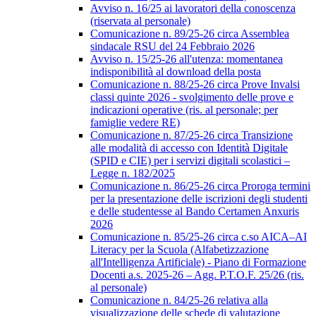
Avviso n. 16/25 ai lavoratori della conoscenza
(riservata al personale)
Comunicazione n. 89/25-26 circa Assemblea
sindacale RSU del 24 Febbraio 2026
Avviso n. 15/25-26 all'utenza: momentanea
indisponibilità al download della posta
Comunicazione n. 88/25-26 circa Prove Invalsi
classi quinte 2026 - svolgimento delle prove e
indicazioni operative (ris. al personale; per
famiglie vedere RE)
Comunicazione n. 87/25-26 circa Transizione
alle modalità di accesso con Identità Digitale
(SPID e CIE) per i servizi digitali scolastici –
Legge n. 182/2025
Comunicazione n. 86/25-26 circa Proroga termini
per la presentazione delle iscrizioni degli studenti
e delle studentesse al Bando Certamen Anxuris
2026
Comunicazione n. 85/25-26 circa c.so AICA–AI
Literacy per la Scuola (Alfabetizzazione
all'Intelligenza Artificiale) - Piano di Formazione
Docenti a.s. 2025-26 – Agg. P.T.O.F. 25/26 (ris.
al personale)
Comunicazione n. 84/25-26 relativa alla
visualizzazione delle schede di valutazione