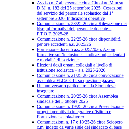
Avviso n. 7 al personale circa Circolare Mim su
D.M. n. 182 del 25 settembre 2025. Cessazioni
dal servizio del personale scolastico dal 1°
settembre 2026. Indicazioni operative
Comunicazione n. 23/25-26 circa Rilevazione dei
bisogni formativi del personale docente –
P.T.O.F. 2025-28
Comunicazione n. 22/25-26 circa disponibilità
per ore eccedenti a.s. 2025/26
Formazione docenti a.s. 2025/2026. Azioni
formative sull’inclusione – Indicazioni, calendari
e modalità di iscrizione
Elezioni degli organi collegiali a livello di
istituzione scolastica – a.s. 2025-2026
Comunicazione n. 21/25-26 circa convocazione
assemblea FLC/CGIL su questione gazawi
Un anniversario particolare... la Storia deve
insegnare
Comunicazione n. 20/25-26 circa Assemblea
sindacale del 3 ottobre 2025
Comunicazione n. 19/25-26 circa Presentazione
progetti per attività integrative d’istituto e
Formazione scuola-lavoro
Comunicazioni n. 17 e 18/25-26 circa Sciopero
c.m. indetto da varie sigle del sindacato di base