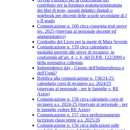
contributo per la fornitura gratuita/semigratuita
dei libri di testo, sussidi didattici digitali o
notebook per discenti delle scuole secondarie di I
e II grado
Comunicazione n. 160 circa consegna testi prove
rec. 2025 (riservata al personale docente ed
amministrativo)
Cordoglio del Liceo per la morte di Mara Severin
Comunicazione n. 159 circa calendario e
modalità inerenti alle prove di recupero, in
conformità all’art. 4, c. 6, del D.P.R. 122/2009 e
della normativa collegata
Independence day - Giorno dell'Indipendenza o
dell'Unità?
Rettifica alla comunicazione n. 158/24-25:
calendario corsi di recupero a.s. 2024/25
(riservato al personale - per le famiglie v. RE
Axios)
Comunicazione n. 158 circa calendario corsi di
recupero a.s. 2024-25 (riservato al personale - per
le famiglie vedere RE Axios)
Comunicazione n. 157 circa perfezionamento
iscrizioni classi prime a.s. 2025/26
Comunicazione n. 156 circa indicazioni sulle