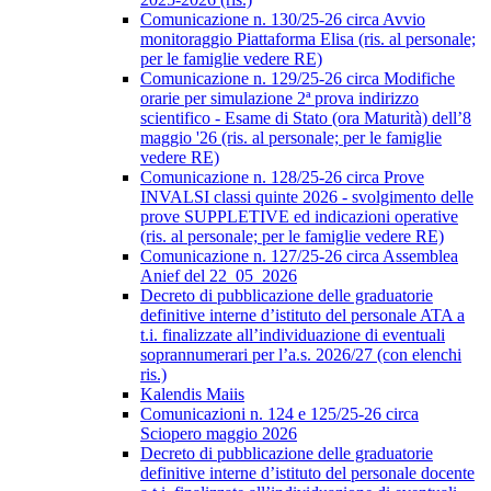
Comunicazione n. 130/25-26 circa Avvio
monitoraggio Piattaforma Elisa (ris. al personale;
per le famiglie vedere RE)
Comunicazione n. 129/25-26 circa Modifiche
orarie per simulazione 2ª prova indirizzo
scientifico - Esame di Stato (ora Maturità) dell’8
maggio '26 (ris. al personale; per le famiglie
vedere RE)
Comunicazione n. 128/25-26 circa Prove
INVALSI classi quinte 2026 - svolgimento delle
prove SUPPLETIVE ed indicazioni operative
(ris. al personale; per le famiglie vedere RE)
Comunicazione n. 127/25-26 circa Assemblea
Anief del 22_05_2026
Decreto di pubblicazione delle graduatorie
definitive interne d’istituto del personale ATA a
t.i. finalizzate all’individuazione di eventuali
soprannumerari per l’a.s. 2026/27 (con elenchi
ris.)
Kalendis Maiis
Comunicazioni n. 124 e 125/25-26 circa
Sciopero maggio 2026
Decreto di pubblicazione delle graduatorie
definitive interne d’istituto del personale docente