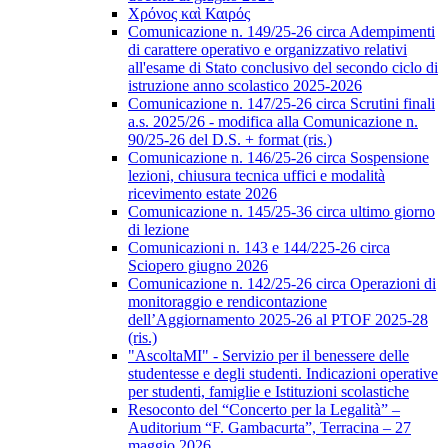
Χρόνος καὶ Καιρός
Comunicazione n. 149/25-26 circa Adempimenti
di carattere operativo e organizzativo relativi
all'esame di Stato conclusivo del secondo ciclo di
istruzione anno scolastico 2025-2026
Comunicazione n. 147/25-26 circa Scrutini finali
a.s. 2025/26 - modifica alla Comunicazione n.
90/25-26 del D.S. + format (ris.)
Comunicazione n. 146/25-26 circa Sospensione
lezioni, chiusura tecnica uffici e modalità
ricevimento estate 2026
Comunicazione n. 145/25-36 circa ultimo giorno
di lezione
Comunicazioni n. 143 e 144/225-26 circa
Sciopero giugno 2026
Comunicazione n. 142/25-26 circa Operazioni di
monitoraggio e rendicontazione
dell’Aggiornamento 2025-26 al PTOF 2025-28
(ris.)
"AscoltaMI" - Servizio per il benessere delle
studentesse e degli studenti. Indicazioni operative
per studenti, famiglie e Istituzioni scolastiche
Resoconto del “Concerto per la Legalità” –
Auditorium “F. Gambacurta”, Terracina – 27
maggio 2026