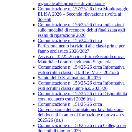
regionale alle proposte di variazione
Comunicazione n. 157/25-26 circa Monitoraggio
ELISA 2026 – Seconda rilevazione rivolta ai
docenti
Comunicazione n. 156/25-26 circa Indicazioni
sulle modalità di recupero debiti finalizzata agli
esami di riparazione 2026
Comunicazione n. 155/24-26 circa
Perfezionamento iscrizioni alle classi prime per
l'anno scolastico 2026/2027
Avviso n. 35/25-26 circa Prima/Seconda prova
Maturità ed orari ricevimento Segreteria
Comunicazione n. 154/25-26 circa Informativa
esiti scrutini classi I, II, III e IV a.s. 2025/26
Saluto del D.S. ai maturandi 2026
Comunicazione n. 153/25-26 circa Informativa
esiti scrutini classi quinte a.s. 2025/26
Comunicazione n. 152/25-26 circa Disponibilità
corsi recupero estivi 2026 (ris.)
Comunicazione n. 151/25-26 circa
Convocazione del Comitato per la valutazione
dei docenti in anno di formazione e prova - a.s.
2025/26 (ris.)
Comunicazione n. 150/25-26 circa Collegio dei
docenti di giugno 2026