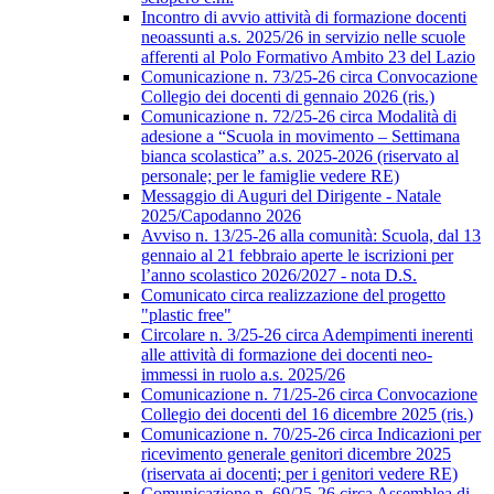
Incontro di avvio attività di formazione docenti
neoassunti a.s. 2025/26 in servizio nelle scuole
afferenti al Polo Formativo Ambito 23 del Lazio
Comunicazione n. 73/25-26 circa Convocazione
Collegio dei docenti di gennaio 2026 (ris.)
Comunicazione n. 72/25-26 circa Modalità di
adesione a “Scuola in movimento – Settimana
bianca scolastica” a.s. 2025-2026 (riservato al
personale; per le famiglie vedere RE)
Messaggio di Auguri del Dirigente - Natale
2025/Capodanno 2026
Avviso n. 13/25-26 alla comunità: Scuola, dal 13
gennaio al 21 febbraio aperte le iscrizioni per
l’anno scolastico 2026/2027 - nota D.S.
Comunicato circa realizzazione del progetto
"plastic free"
Circolare n. 3/25-26 circa Adempimenti inerenti
alle attività di formazione dei docenti neo-
immessi in ruolo a.s. 2025/26
Comunicazione n. 71/25-26 circa Convocazione
Collegio dei docenti del 16 dicembre 2025 (ris.)
Comunicazione n. 70/25-26 circa Indicazioni per
ricevimento generale genitori dicembre 2025
(riservata ai docenti; per i genitori vedere RE)
Comunicazione n. 69/25-26 circa Assemblea di