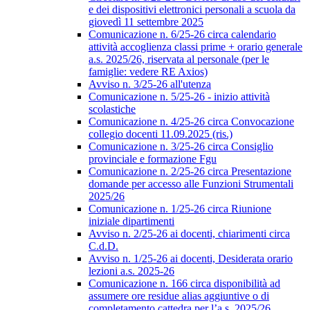
e dei dispositivi elettronici personali a scuola da
giovedì 11 settembre 2025
Comunicazione n. 6/25-26 circa calendario
attività accoglienza classi prime + orario generale
a.s. 2025/26, riservata al personale (per le
famiglie: vedere RE Axios)
Avviso n. 3/25-26 all'utenza
Comunicazione n. 5/25-26 - inizio attività
scolastiche
Comunicazione n. 4/25-26 circa Convocazione
collegio docenti 11.09.2025 (ris.)
Comunicazione n. 3/25-26 circa Consiglio
provinciale e formazione Fgu
Comunicazione n. 2/25-26 circa Presentazione
domande per accesso alle Funzioni Strumentali
2025/26
Comunicazione n. 1/25-26 circa Riunione
iniziale dipartimenti
Avviso n. 2/25-26 ai docenti, chiarimenti circa
C.d.D.
Avviso n. 1/25-26 ai docenti, Desiderata orario
lezioni a.s. 2025-26
Comunicazione n. 166 circa disponibilità ad
assumere ore residue alias aggiuntive o di
completamento cattedra per l’a.s. 2025/26