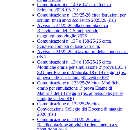
Comunicazioni n. 140 e 141/25-26 circa
Sciopero 2026_05_29
Comunicazione n. 139/25-26 circa Istruzioni per
scrutini finali anno scolastico 2025/26 (ris.)
Avviso n. 34/25-26 alla comunità circa
Ricevimento del D.S. nel periodo
maggio/giugno/luglio 2026
Comunicazioni n. 137 e 138/25-26 circa
Sciopero comitati di base vari c.m.
Avviso n. 31/25-26 ai lavoratori della conoscenza
(ris.)
Comunicazioni n. 134 e 135/25-26 circa
Modifiche orarie per simulazione 2ª prova L.C. e
S.U. per Esame di Maturità, 18 e 19 maggio (ris.
al personale, per le famiglie vedere RE)
Comunicazione n. 133/25-26 circa Modifiche
orario per simulazione 1ª prova Esame di
Maturità del 13 maggio (ris. al personale; per le
famiglie vedere RE)
Comunicazione n. 132/25-26 circa
Convocazione Collegio dei Docenti di maggio
2026 (ris.)
Comunicazione n. 131/25-26 circa
Rendicontazione attività di orientamento a.s.
2025-2026 (ris.)