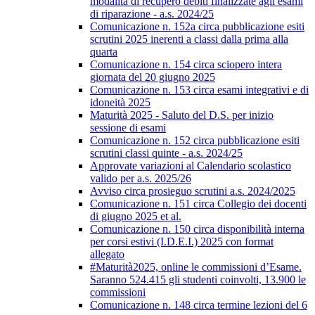
modalità di recupero debiti finalizzate agli esami
di riparazione - a.s. 2024/25
Comunicazione n. 152a circa pubblicazione esiti
scrutini 2025 inerenti a classi dalla prima alla
quarta
Comunicazione n. 154 circa sciopero intera
giornata del 20 giugno 2025
Comunicazione n. 153 circa esami integrativi e di
idoneità 2025
Maturità 2025 - Saluto del D.S. per inizio
sessione di esami
Comunicazione n. 152 circa pubblicazione esiti
scrutini classi quinte - a.s. 2024/25
Approvate variazioni al Calendario scolastico
valido per a.s. 2025/26
Avviso circa prosieguo scrutini a.s. 2024/2025
Comunicazione n. 151 circa Collegio dei docenti
di giugno 2025 et al.
Comunicazione n. 150 circa disponibilità interna
per corsi estivi (I.D.E.I.) 2025 con format
allegato
#Maturità2025, online le commissioni d’Esame.
Saranno 524.415 gli studenti coinvolti, 13.900 le
commissioni
Comunicazione n. 148 circa termine lezioni del 6