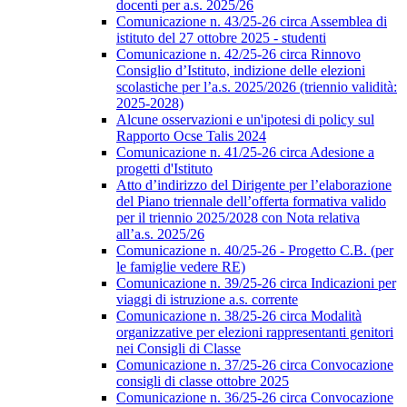
docenti per a.s. 2025/26
Comunicazione n. 43/25-26 circa Assemblea di
istituto del 27 ottobre 2025 - studenti
Comunicazione n. 42/25-26 circa Rinnovo
Consiglio d’Istituto, indizione delle elezioni
scolastiche per l’a.s. 2025/2026 (triennio validità:
2025-2028)
Alcune osservazioni e un'ipotesi di policy sul
Rapporto Ocse Talis 2024
Comunicazione n. 41/25-26 circa Adesione a
progetti d'Istituto
Atto d’indirizzo del Dirigente per l’elaborazione
del Piano triennale dell’offerta formativa valido
per il triennio 2025/2028 con Nota relativa
all’a.s. 2025/26
Comunicazione n. 40/25-26 - Progetto C.B. (per
le famiglie vedere RE)
Comunicazione n. 39/25-26 circa Indicazioni per
viaggi di istruzione a.s. corrente
Comunicazione n. 38/25-26 circa Modalità
organizzative per elezioni rappresentanti genitori
nei Consigli di Classe
Comunicazione n. 37/25-26 circa Convocazione
consigli di classe ottobre 2025
Comunicazione n. 36/25-26 circa Convocazione