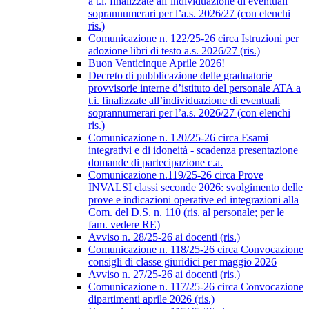
a t.i. finalizzate all’individuazione di eventuali
soprannumerari per l’a.s. 2026/27 (con elenchi
ris.)
Comunicazione n. 122/25-26 circa Istruzioni per
adozione libri di testo a.s. 2026/27 (ris.)
Buon Venticinque Aprile 2026!
Decreto di pubblicazione delle graduatorie
provvisorie interne d’istituto del personale ATA a
t.i. finalizzate all’individuazione di eventuali
soprannumerari per l’a.s. 2026/27 (con elenchi
ris.)
Comunicazione n. 120/25-26 circa Esami
integrativi e di idoneità - scadenza presentazione
domande di partecipazione c.a.
Comunicazione n.119/25-26 circa Prove
INVALSI classi seconde 2026: svolgimento delle
prove e indicazioni operative ed integrazioni alla
Com. del D.S. n. 110 (ris. al personale; per le
fam. vedere RE)
Avviso n. 28/25-26 ai docenti (ris.)
Comunicazione n. 118/25-26 circa Convocazione
consigli di classe giuridici per maggio 2026
Avviso n. 27/25-26 ai docenti (ris.)
Comunicazione n. 117/25-26 circa Convocazione
dipartimenti aprile 2026 (ris.)