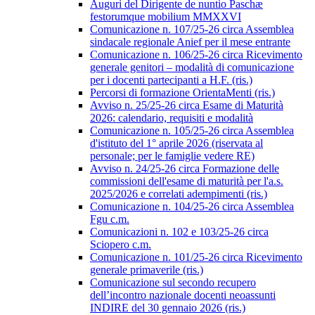
Auguri del Dirigente de nuntio Paschæ
festorumque mobilium MMXXVI
Comunicazione n. 107/25-26 circa Assemblea
sindacale regionale Anief per il mese entrante
Comunicazione n. 106/25-26 circa Ricevimento
generale genitori – modalità di comunicazione
per i docenti partecipanti a H.F. (ris.)
Percorsi di formazione OrientaMenti (ris.)
Avviso n. 25/25-26 circa Esame di Maturità
2026: calendario, requisiti e modalità
Comunicazione n. 105/25-26 circa Assemblea
d'istituto del 1° aprile 2026 (riservata al
personale; per le famiglie vedere RE)
Avviso n. 24/25-26 circa Formazione delle
commissioni dell'esame di maturità per l'a.s.
2025/2026 e correlati adempimenti (ris.)
Comunicazione n. 104/25-26 circa Assemblea
Fgu c.m.
Comunicazioni n. 102 e 103/25-26 circa
Sciopero c.m.
Comunicazione n. 101/25-26 circa Ricevimento
generale primaverile (ris.)
Comunicazione sul secondo recupero
dell’incontro nazionale docenti neoassunti
INDIRE del 30 gennaio 2026 (ris.)