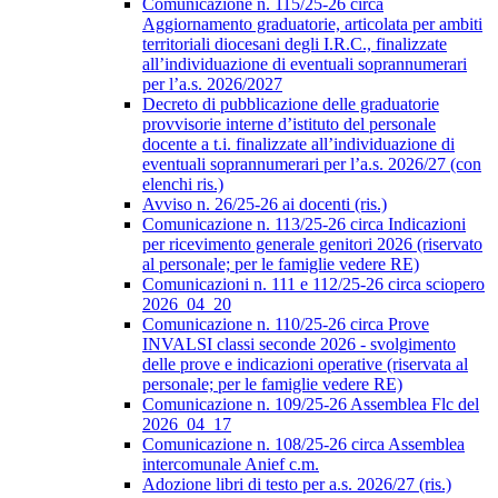
Comunicazione n. 115/25-26 circa
Aggiornamento graduatorie, articolata per ambiti
territoriali diocesani degli I.R.C., finalizzate
all’individuazione di eventuali soprannumerari
per l’a.s. 2026/2027
Decreto di pubblicazione delle graduatorie
provvisorie interne d’istituto del personale
docente a t.i. finalizzate all’individuazione di
eventuali soprannumerari per l’a.s. 2026/27 (con
elenchi ris.)
Avviso n. 26/25-26 ai docenti (ris.)
Comunicazione n. 113/25-26 circa Indicazioni
per ricevimento generale genitori 2026 (riservato
al personale; per le famiglie vedere RE)
Comunicazioni n. 111 e 112/25-26 circa sciopero
2026_04_20
Comunicazione n. 110/25-26 circa Prove
INVALSI classi seconde 2026 - svolgimento
delle prove e indicazioni operative (riservata al
personale; per le famiglie vedere RE)
Comunicazione n. 109/25-26 Assemblea Flc del
2026_04_17
Comunicazione n. 108/25-26 circa Assemblea
intercomunale Anief c.m.
Adozione libri di testo per a.s. 2026/27 (ris.)