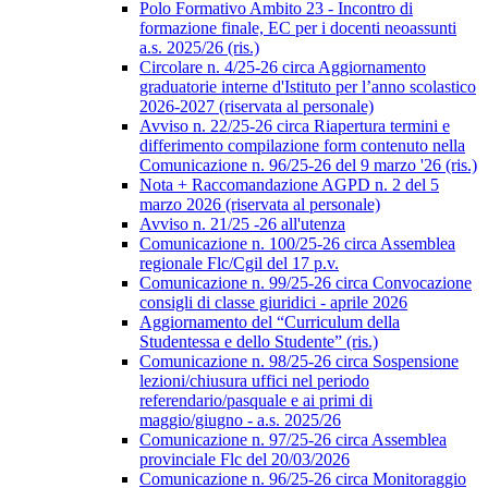
Polo Formativo Ambito 23 - Incontro di
formazione finale, EC per i docenti neoassunti
a.s. 2025/26 (ris.)
Circolare n. 4/25-26 circa Aggiornamento
graduatorie interne d'Istituto per l’anno scolastico
2026-2027 (riservata al personale)
Avviso n. 22/25-26 circa Riapertura termini e
differimento compilazione form contenuto nella
Comunicazione n. 96/25-26 del 9 marzo '26 (ris.)
Nota + Raccomandazione AGPD n. 2 del 5
marzo 2026 (riservata al personale)
Avviso n. 21/25 -26 all'utenza
Comunicazione n. 100/25-26 circa Assemblea
regionale Flc/Cgil del 17 p.v.
Comunicazione n. 99/25-26 circa Convocazione
consigli di classe giuridici - aprile 2026
Aggiornamento del “Curriculum della
Studentessa e dello Studente” (ris.)
Comunicazione n. 98/25-26 circa Sospensione
lezioni/chiusura uffici nel periodo
referendario/pasquale e ai primi di
maggio/giugno - a.s. 2025/26
Comunicazione n. 97/25-26 circa Assemblea
provinciale Flc del 20/03/2026
Comunicazione n. 96/25-26 circa Monitoraggio