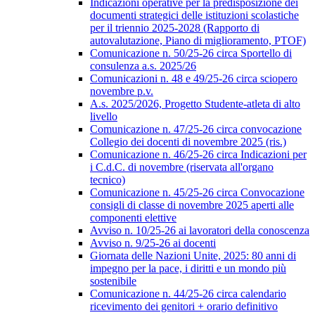
Indicazioni operative per la predisposizione dei
documenti strategici delle istituzioni scolastiche
per il triennio 2025-2028 (Rapporto di
autovalutazione, Piano di miglioramento, PTOF)
Comunicazione n. 50/25-26 circa Sportello di
consulenza a.s. 2025/26
Comunicazioni n. 48 e 49/25-26 circa sciopero
novembre p.v.
A.s. 2025/2026, Progetto Studente-atleta di alto
livello
Comunicazione n. 47/25-26 circa convocazione
Collegio dei docenti di novembre 2025 (ris.)
Comunicazione n. 46/25-26 circa Indicazioni per
i C.d.C. di novembre (riservata all'organo
tecnico)
Comunicazione n. 45/25-26 circa Convocazione
consigli di classe di novembre 2025 aperti alle
componenti elettive
Avviso n. 10/25-26 ai lavoratori della conoscenza
Avviso n. 9/25-26 ai docenti
Giornata delle Nazioni Unite, 2025: 80 anni di
impegno per la pace, i diritti e un mondo più
sostenibile
Comunicazione n. 44/25-26 circa calendario
ricevimento dei genitori + orario definitivo