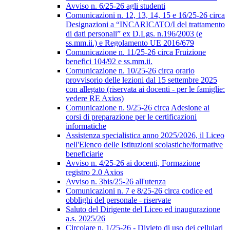
Avviso n. 6/25-26 agli studenti
Comunicazioni n. 12, 13, 14, 15 e 16/25-26 circa
Designazioni a “INCARICATO/I del trattamento
di dati personali” ex D.Lgs. n.196/2003 (e
ss.mm.ii.) e Regolamento UE 2016/679
Comunicazione n. 11/25-26 circa Fruizione
benefici 104/92 e ss.mm.ii.
Comunicazione n. 10/25-26 circa orario
provvisorio delle lezioni dal 15 settembre 2025
con allegato (riservata ai docenti - per le famiglie:
vedere RE Axios)
Comunicazione n. 9/25-26 circa Adesione ai
corsi di preparazione per le certificazioni
informatiche
Assistenza specialistica anno 2025/2026, il Liceo
nell'Elenco delle Istituzioni scolastiche/formative
beneficiarie
Avviso n. 4/25-26 ai docenti, Formazione
registro 2.0 Axios
Avviso n. 3bis/25-26 all'utenza
Comunicazioni n. 7 e 8/25-26 circa codice ed
obblighi del personale - riservate
Saluto del Dirigente del Liceo ed inaugurazione
a.s. 2025/26
Circolare n. 1/25-26 - Divieto di uso dei cellulari