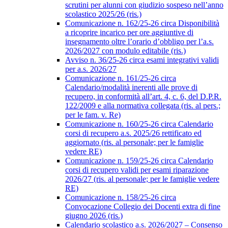
scrutini per alunni con giudizio sospeso nell’anno
scolastico 2025/26 (ris.)
Comunicazione n. 162/25-26 circa Disponibilità
a ricoprire incarico per ore aggiuntive di
insegnamento oltre l’orario d’obbligo per l’a.s.
2026/2027 con modulo editabile (ris.)
Avviso n. 36/25-26 circa esami integrativi validi
per a.s. 2026/27
Comunicazione n. 161/25-26 circa
Calendario/modalità inerenti alle prove di
recupero, in conformità all’art. 4, c. 6, del D.P.R.
122/2009 e alla normativa collegata (ris. al pers.;
per le fam. v. Re)
Comunicazione n. 160/25-26 circa Calendario
corsi di recupero a.s. 2025/26 rettificato ed
aggiornato (ris. al personale; per le famiglie
vedere RE)
Comunicazione n. 159/25-26 circa Calendario
corsi di recupero validi per esami riparazione
2026/27 (ris. al personale; per le famiglie vedere
RE)
Comunicazione n. 158/25-26 circa
Convocazione Collegio dei Docenti extra di fine
giugno 2026 (ris.)
Calendario scolastico a.s. 2026/2027 – Consenso