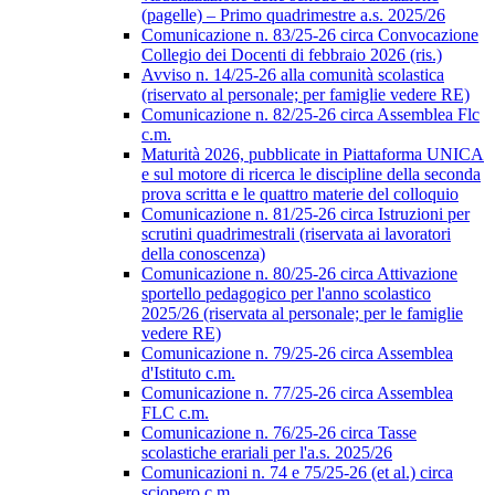
(pagelle) – Primo quadrimestre a.s. 2025/26
Comunicazione n. 83/25-26 circa Convocazione
Collegio dei Docenti di febbraio 2026 (ris.)
Avviso n. 14/25-26 alla comunità scolastica
(riservato al personale; per famiglie vedere RE)
Comunicazione n. 82/25-26 circa Assemblea Flc
c.m.
Maturità 2026, pubblicate in Piattaforma UNICA
e sul motore di ricerca le discipline della seconda
prova scritta e le quattro materie del colloquio
Comunicazione n. 81/25-26 circa Istruzioni per
scrutini quadrimestrali (riservata ai lavoratori
della conoscenza)
Comunicazione n. 80/25-26 circa Attivazione
sportello pedagogico per l'anno scolastico
2025/26 (riservata al personale; per le famiglie
vedere RE)
Comunicazione n. 79/25-26 circa Assemblea
d'Istituto c.m.
Comunicazione n. 77/25-26 circa Assemblea
FLC c.m.
Comunicazione n. 76/25-26 circa Tasse
scolastiche erariali per l'a.s. 2025/26
Comunicazioni n. 74 e 75/25-26 (et al.) circa
sciopero c.m.