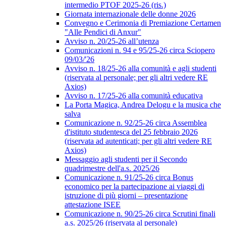
intermedio PTOF 2025-26 (ris.)
Giornata internazionale delle donne 2026
Convegno e Cerimonia di Premiazione Certamen
"Alle Pendici di Anxur"
Avviso n. 20/25-26 all’utenza
Comunicazioni n. 94 e 95/25-26 circa Sciopero
09/03/'26
Avviso n. 18/25-26 alla comunità e agli studenti
(riservata al personale; per gli altri vedere RE
Axios)
Avviso n. 17/25-26 alla comunità educativa
La Porta Magica, Andrea Delogu e la musica che
salva
Comunicazione n. 92/25-26 circa Assemblea
d'istituto studentesca del 25 febbraio 2026
(riservata ad autenticati; per gli altri vedere RE
Axios)
Messaggio agli studenti per il Secondo
quadrimestre dell'a.s. 2025/26
Comunicazione n. 91/25-26 circa Bonus
economico per la partecipazione ai viaggi di
istruzione di più giorni – presentazione
attestazione ISEE
Comunicazione n. 90/25-26 circa Scrutini finali
a.s. 2025/26 (riservata al personale)