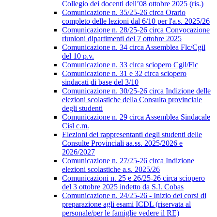
Collegio dei docenti dell’08 ottobre 2025 (ris.)
Comunicazione n. 35/25-26 circa Orario
completo delle lezioni dal 6/10 per l'a.s. 2025/26
Comunicazione n. 28/25-26 circa Convocazione
riunioni dipartimenti del 7 ottobre 2025
Comunicazione n. 34 circa Assemblea Flc/Cgil
del 10 p.v.
Comunicazione n. 33 circa sciopero Cgil/Flc
Comunicazione n. 31 e 32 circa sciopero
sindacati di base del 3/10
Comunicazione n. 30/25-26 circa Indizione delle
elezioni scolastiche della Consulta provinciale
degli studenti
Comunicazione n. 29 circa Assemblea Sindacale
Cisl c.m.
Elezioni dei rappresentanti degli studenti delle
Consulte Provinciali aa.ss. 2025/2026 e
2026/2027
Comunicazione n. 27/25-26 circa Indizione
elezioni scolastiche a.s. 2025/26
Comunicazioni n. 25 e 26/25-26 circa sciopero
del 3 ottobre 2025 indetto da S.I. Cobas
Comunicazione n. 24/25-26 - Inizio dei corsi di
preparazione agli esami ICDL (riservata al
personale/per le famiglie vedere il RE)