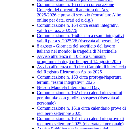
Comunicazione n. 165 circa convocazione
Collegio dei docenti di apertura dell’a.s.
2025/2026 e presa di servizio (consultare Albo
online per data, orari ed o.d.g.)
Comunicazione n. 164 circa esami integrativi
validi per a.s. 2025/26
Comunicazione n. 164bis circa esami integrativi
validi per a.s. 2025/26 (riservata al personale)
8 agosto - Giornata del sacrificio del lavoro
italiano nel mondo: la tragedia di Marcinelle
Avviso all'utenza n. 10 circa Chiusura
programmata degli uffici per il 14 agosto 2025
Avviso all'utenza n. 9 circa Cambio di interfaccia
del Registro Elettronico Axios 2025
Comunicazione n. 163 circa proroga/riapertura
termini “esami integrativi” 2025
Nelson Mandela International Day
Comunicazione n. 162 circa calendario scrutini
per alunni/e con giudizio sospeso (riservata al
personale)
Comunicazione n. 161a circa calendario prove di
recupero settembre 2025
Comunicazione n. 161 circa calendario prove di
recupero settembre 2025 (riservata al personale)
Avviso Pubblico per la concessione del