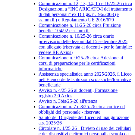
Comunicazioni n. 12, 13, 14, 15 e 16/25-26 circa
Designazioni a “INCARICATO/I del trattamento
di dati personali” ex D.Lgs. n.196/2003 (e
ss.mm.ii.) e Regolamento UE 2016/679
Comunicazione n. 11/25-26 circa Fruizione
benefici 104/92 e ss.mm.ii.
Comunicazione n. 10/25-26 circa orario
provvisorio delle lezioni dal 15 settembre 2025
con allegato (riservata ai docenti - per le famiglie:
vedere RE Axios)
Comunicazione n. 9/25-26 circa Adesione ai
corsi di preparazione per le certificazioni
informatiche
Assistenza specialistica anno 2025/2026, il Liceo
nell'Elenco delle Istituzioni scolastiche/formative
beneficiarie
Avviso n. 4/25-26 ai docenti, Formazione
registro 2.0 Axios
Avviso n. 3bis/25-26 all'utenza
Comunicazioni n. 7 e 8/25-26 circa codice ed
obblighi del personale - riservate
Saluto del Dirigente del Liceo ed inaugurazione
a.s. 2025/26
Circolare n. 1/25-26 - Divieto di uso dei cellulari
e dei dispositivi elettronici personali a scuola da