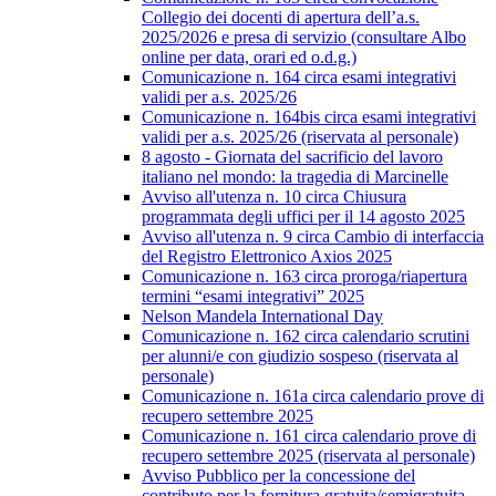
Collegio dei docenti di apertura dell’a.s.
2025/2026 e presa di servizio (consultare Albo
online per data, orari ed o.d.g.)
Comunicazione n. 164 circa esami integrativi
validi per a.s. 2025/26
Comunicazione n. 164bis circa esami integrativi
validi per a.s. 2025/26 (riservata al personale)
8 agosto - Giornata del sacrificio del lavoro
italiano nel mondo: la tragedia di Marcinelle
Avviso all'utenza n. 10 circa Chiusura
programmata degli uffici per il 14 agosto 2025
Avviso all'utenza n. 9 circa Cambio di interfaccia
del Registro Elettronico Axios 2025
Comunicazione n. 163 circa proroga/riapertura
termini “esami integrativi” 2025
Nelson Mandela International Day
Comunicazione n. 162 circa calendario scrutini
per alunni/e con giudizio sospeso (riservata al
personale)
Comunicazione n. 161a circa calendario prove di
recupero settembre 2025
Comunicazione n. 161 circa calendario prove di
recupero settembre 2025 (riservata al personale)
Avviso Pubblico per la concessione del
contributo per la fornitura gratuita/semigratuita