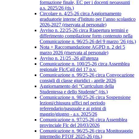
formazione finale, EC per i docenti neoassunti
a.s. 2025/26 (ris.)
Circolare n. 4/25-26 circa Aggiornamento
graduatorie interne d'Istituto per l’anno scolastico
2026-2027 (riservata al personale)
Avviso n. 22/25-26 circa Riapertura termini e
differimento compilazione form contenuto nella
Comunicazione n. 96/25-26 del 9 marzo '26 (ris.)
Nota + Raccomandazione AGPD n. 2 del 5
marzo 2026 (riservata al personale)
Avviso n. 21/25 -26 all'utenza
Comunicazione n. 100/25-26 circa Assemblea
regionale Flc/Cgil del 17 p.v.
Comunicazione n. 99/25-26 circa Convocazione
consigli di classe giuridici - aprile 2026
Aggiornamento del “Curriculum della
Studentessa e dello Studente” (ris.)
Comunicazione n. 98/25-26 circa Sospensione
lezioni/chiusura uffici nel periodo
referendario/pasquale e ai primi di
maggio/giugno - a.s. 2025/26
Comunicazione n. 97/25-26 circa Assemblea
provinciale Flc del 20/03/2026
Comunicazione n. 96/25-26 circa Monitoraggio
intermedio PTOF 2025-26 (ris.)