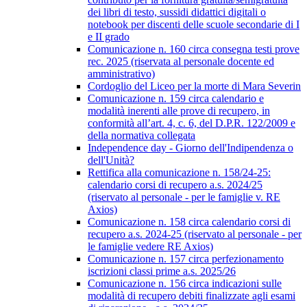
dei libri di testo, sussidi didattici digitali o
notebook per discenti delle scuole secondarie di I
e II grado
Comunicazione n. 160 circa consegna testi prove
rec. 2025 (riservata al personale docente ed
amministrativo)
Cordoglio del Liceo per la morte di Mara Severin
Comunicazione n. 159 circa calendario e
modalità inerenti alle prove di recupero, in
conformità all’art. 4, c. 6, del D.P.R. 122/2009 e
della normativa collegata
Independence day - Giorno dell'Indipendenza o
dell'Unità?
Rettifica alla comunicazione n. 158/24-25:
calendario corsi di recupero a.s. 2024/25
(riservato al personale - per le famiglie v. RE
Axios)
Comunicazione n. 158 circa calendario corsi di
recupero a.s. 2024-25 (riservato al personale - per
le famiglie vedere RE Axios)
Comunicazione n. 157 circa perfezionamento
iscrizioni classi prime a.s. 2025/26
Comunicazione n. 156 circa indicazioni sulle
modalità di recupero debiti finalizzate agli esami