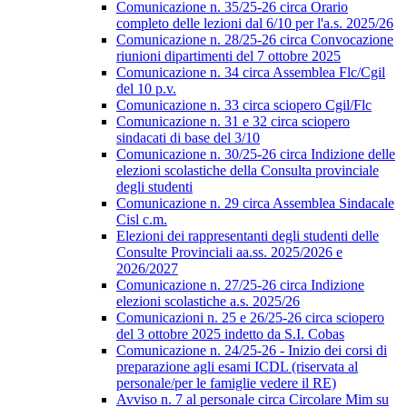
Comunicazione n. 35/25-26 circa Orario
completo delle lezioni dal 6/10 per l'a.s. 2025/26
Comunicazione n. 28/25-26 circa Convocazione
riunioni dipartimenti del 7 ottobre 2025
Comunicazione n. 34 circa Assemblea Flc/Cgil
del 10 p.v.
Comunicazione n. 33 circa sciopero Cgil/Flc
Comunicazione n. 31 e 32 circa sciopero
sindacati di base del 3/10
Comunicazione n. 30/25-26 circa Indizione delle
elezioni scolastiche della Consulta provinciale
degli studenti
Comunicazione n. 29 circa Assemblea Sindacale
Cisl c.m.
Elezioni dei rappresentanti degli studenti delle
Consulte Provinciali aa.ss. 2025/2026 e
2026/2027
Comunicazione n. 27/25-26 circa Indizione
elezioni scolastiche a.s. 2025/26
Comunicazioni n. 25 e 26/25-26 circa sciopero
del 3 ottobre 2025 indetto da S.I. Cobas
Comunicazione n. 24/25-26 - Inizio dei corsi di
preparazione agli esami ICDL (riservata al
personale/per le famiglie vedere il RE)
Avviso n. 7 al personale circa Circolare Mim su