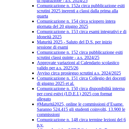
di riparazione - a.s. 2024/25
Comunicazione n. 152a circa pubblicazione esiti
scrutini 2025 inerenti a classi dalla prima alla
quarta
Comunicazione n. 154 circa sciopero intera
giornata del 20 giugno 2025
Comunicazione n. 153 circa esami integrativi e di
idoneità 2025
Maturità 2025 - Saluto del D.S. per inizio
sessione di esami
Comunicazione n. 152 circa pubblicazione esiti
scrutini classi quinte - a.s. 2024/25
Approvate variazioni al Calendario scolastico
valido per a.s. 2025/26
Avviso circa prosieguo scrutini a.s. 2024/2025
Comunicazione n. 151 circa Collegio dei docenti
di giugno 2025 et al.
Comunicazione n. 150 circa disponibilità interna
per corsi estivi (I.D.E.I.) 2025 con format
allegato
#Maturità2025, online le commissioni d’Esame.
Saranno 524.415 gli studenti coinvolti, 13.900 le
commissioni
Comunicazione n. 148 circa termine lezioni del 6
p.v.