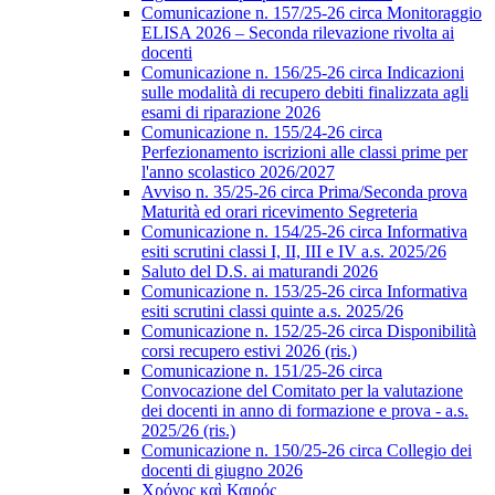
Comunicazione n. 157/25-26 circa Monitoraggio
ELISA 2026 – Seconda rilevazione rivolta ai
docenti
Comunicazione n. 156/25-26 circa Indicazioni
sulle modalità di recupero debiti finalizzata agli
esami di riparazione 2026
Comunicazione n. 155/24-26 circa
Perfezionamento iscrizioni alle classi prime per
l'anno scolastico 2026/2027
Avviso n. 35/25-26 circa Prima/Seconda prova
Maturità ed orari ricevimento Segreteria
Comunicazione n. 154/25-26 circa Informativa
esiti scrutini classi I, II, III e IV a.s. 2025/26
Saluto del D.S. ai maturandi 2026
Comunicazione n. 153/25-26 circa Informativa
esiti scrutini classi quinte a.s. 2025/26
Comunicazione n. 152/25-26 circa Disponibilità
corsi recupero estivi 2026 (ris.)
Comunicazione n. 151/25-26 circa
Convocazione del Comitato per la valutazione
dei docenti in anno di formazione e prova - a.s.
2025/26 (ris.)
Comunicazione n. 150/25-26 circa Collegio dei
docenti di giugno 2026
Χρόνος καὶ Καιρός