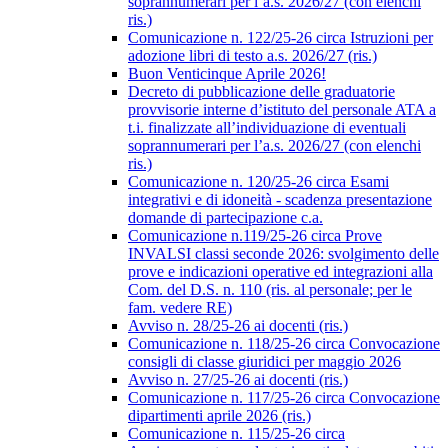
soprannumerari per l’a.s. 2026/27 (con elenchi
ris.)
Comunicazione n. 122/25-26 circa Istruzioni per
adozione libri di testo a.s. 2026/27 (ris.)
Buon Venticinque Aprile 2026!
Decreto di pubblicazione delle graduatorie
provvisorie interne d’istituto del personale ATA a
t.i. finalizzate all’individuazione di eventuali
soprannumerari per l’a.s. 2026/27 (con elenchi
ris.)
Comunicazione n. 120/25-26 circa Esami
integrativi e di idoneità - scadenza presentazione
domande di partecipazione c.a.
Comunicazione n.119/25-26 circa Prove
INVALSI classi seconde 2026: svolgimento delle
prove e indicazioni operative ed integrazioni alla
Com. del D.S. n. 110 (ris. al personale; per le
fam. vedere RE)
Avviso n. 28/25-26 ai docenti (ris.)
Comunicazione n. 118/25-26 circa Convocazione
consigli di classe giuridici per maggio 2026
Avviso n. 27/25-26 ai docenti (ris.)
Comunicazione n. 117/25-26 circa Convocazione
dipartimenti aprile 2026 (ris.)
Comunicazione n. 115/25-26 circa