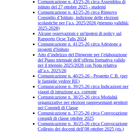
Comunicazione n. 43/25-26 circa Assemblea di
istituto del 27 ottobre 2025 - studenti
Comunicazione n. 42/25-26 circa Rinnovo
Consiglio d’Istituto, indizione delle elezioni
scolastiche per l’a.s. 2025/2026 (triennio validità:
2025-2028)
Alcune osservazioni e un'ipotesi di policy sul
Rapporto Ocse Talis 2024
Comunicazione n. 41/25-26 circa Adesione a
progetti d'Istituto
Atto d’indirizzo del Dirigente per l’elaborazione
del Piano triennale dell’offerta formativa valido
per il triennio 2025/2028 con Nota relativa
all’a.s. 2025/26
Comunicazione n. 40/25-26 - Progetto C.B. (per
le famiglie vedere RE)
Comunicazione n. 39/25-26 circa Indicazioni per
viaggi di istruzione a.s. corrente
Comunicazione n. 38/25-26 circa Modalità
organizzative per elezioni rappresentanti genitori
nei Consigli di Classe
Comunicazione n. 37/25-26 circa Convocazione
consigli di classe ottobre 2025
Comunicazione n. 36/25-26 circa Convocazione
Collegio dei docenti dell’08 ottobre 2025 (ris.)