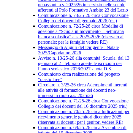
neoassunti a.s. 2025/26 in servizio nelle scuole
afferenti al Polo Formativo Ambito 23 del Lazio
Comunicazione n. 73/25-26 circa Convocazione
Collegio dei docenti di gennaio 2026 (ris.)
Comunicazione n. 72/25-26 circa Modalità di
adesione a “Scuola in movimento – Settimana
bianca scolastica” a.s. 2025-2026 (riservato al
personale; per le famiglie vedere RE)
Messaggio di Auguri del Dirigente - Natale
2025/Capodanno 2026
Avviso n. 13/25-26 alla comunità: Scuola, dal 13
gennaio al 21 febbraio aperte le iscrizioni per
l’anno scolastico 2026/2027 - nota D.S.
Comunicato circa realizzazione del progetto
"plastic free"
Circolare n. 3/25-26 circa Adempimenti inerenti
alle attività di formazione dei docenti neo-
immessi in ruolo a.s. 2025/26
Comunicazione n. 71/25-26 circa Convocazione
Collegio dei docenti del 16 dicembre 2025 (ris.)
Comunicazione n. 70/25-26 circa Indicazioni per
ricevimento generale genitori dicembre 2025
(riservata ai docenti; per i genitori vedere RE)
Comunicazione n. 69/25-26 circa Assemblea di
istituto del 19 dicembre 2025