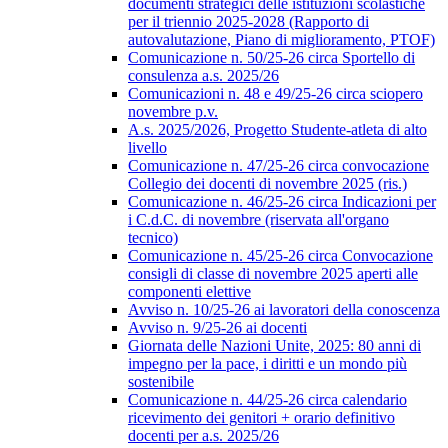
documenti strategici delle istituzioni scolastiche
per il triennio 2025-2028 (Rapporto di
autovalutazione, Piano di miglioramento, PTOF)
Comunicazione n. 50/25-26 circa Sportello di
consulenza a.s. 2025/26
Comunicazioni n. 48 e 49/25-26 circa sciopero
novembre p.v.
A.s. 2025/2026, Progetto Studente-atleta di alto
livello
Comunicazione n. 47/25-26 circa convocazione
Collegio dei docenti di novembre 2025 (ris.)
Comunicazione n. 46/25-26 circa Indicazioni per
i C.d.C. di novembre (riservata all'organo
tecnico)
Comunicazione n. 45/25-26 circa Convocazione
consigli di classe di novembre 2025 aperti alle
componenti elettive
Avviso n. 10/25-26 ai lavoratori della conoscenza
Avviso n. 9/25-26 ai docenti
Giornata delle Nazioni Unite, 2025: 80 anni di
impegno per la pace, i diritti e un mondo più
sostenibile
Comunicazione n. 44/25-26 circa calendario
ricevimento dei genitori + orario definitivo
docenti per a.s. 2025/26