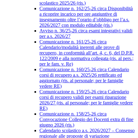
scolastico 2025/26 (ris.)
Comunicazione n. 162/25-26 circa Disponibilità
a ricoprire incarico per ore aggiuntive di
insegnamento oltre l’orario d’obbligo per l’a.s.
2026/2027 con modulo editabile (ris.)
Avviso n. 36/25-26 circa esami integrativi validi
per a.s. 2026/27
Comunicazione n. 161/25-26 circa
Calendario/modalità inerenti alle prove di
recupero, in conformità all’art. 4, c. 6, del D.P.R.
122/2009 e alla normativa collegata (ris. al pers.;
per le fam. v. Re)
Comunicazione n. 160/25-26 circa Calendario
corsi di recupero a.s. 2025/26 rettificato ed
aggiornato (ris. al personale; per le famiglie
vedere RE)
Comunicazione n. 159/25-26 circa Calendario
corsi di recupero validi per esami riparazione
2026/27 (ris. al personale; per le famiglie vedere
RE)
Comunicazione n. 158/25-26 circa
Convocazione Collegio dei Docenti extra di fine
giugno 2026 (ris.)
Calendario scolastico a.s. 2026/2027 – Consenso
regionale alle proposte di variazione