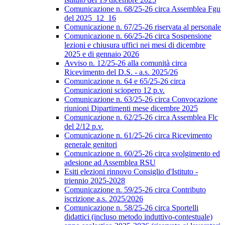
Comunicazione n. 68/25-26 circa Assemblea Fgu
del 2025_12_16
Comunicazione n. 67/25-26 riservata al personale
Comunicazione n. 66/25-26 circa Sospensione
lezioni e chiusura uffici nei mesi di dicembre
2025 e di gennaio 2026
Avviso n. 12/25-26 alla comunità circa
Ricevimento del D.S. - a.s. 2025/26
Comunicazione n. 64 e 65/25-26 circa
Comunicazioni sciopero 12 p.v.
Comunicazione n. 63/25-26 circa Convocazione
riunioni Dipartimenti mese dicembre 2025
Comunicazione n. 62/25-26 circa Assemblea Flc
del 2/12 p.v.
Comunicazione n. 61/25-26 circa Ricevimento
generale genitori
Comunicazione n. 60/25-26 circa svolgimento ed
adesione ad Assemblea RSU
Esiti elezioni rinnovo Consiglio d'Istituto -
triennio 2025-2028
Comunicazione n. 59/25-26 circa Contributo
iscrizione a.s. 2025/2026
Comunicazione n. 58/25-26 circa Sportelli
didattici (incluso metodo induttivo-contestuale)