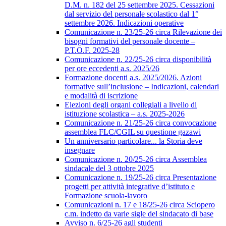
D.M. n. 182 del 25 settembre 2025. Cessazioni
dal servizio del personale scolastico dal 1°
settembre 2026. Indicazioni operative
Comunicazione n. 23/25-26 circa Rilevazione dei
bisogni formativi del personale docente –
P.T.O.F. 2025-28
Comunicazione n. 22/25-26 circa disponibilità
per ore eccedenti a.s. 2025/26
Formazione docenti a.s. 2025/2026. Azioni
formative sull’inclusione – Indicazioni, calendari
e modalità di iscrizione
Elezioni degli organi collegiali a livello di
istituzione scolastica – a.s. 2025-2026
Comunicazione n. 21/25-26 circa convocazione
assemblea FLC/CGIL su questione gazawi
Un anniversario particolare... la Storia deve
insegnare
Comunicazione n. 20/25-26 circa Assemblea
sindacale del 3 ottobre 2025
Comunicazione n. 19/25-26 circa Presentazione
progetti per attività integrative d’istituto e
Formazione scuola-lavoro
Comunicazioni n. 17 e 18/25-26 circa Sciopero
c.m. indetto da varie sigle del sindacato di base
Avviso n. 6/25-26 agli studenti