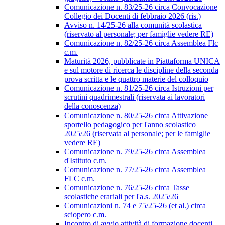
Comunicazione n. 83/25-26 circa Convocazione
Collegio dei Docenti di febbraio 2026 (ris.)
Avviso n. 14/25-26 alla comunità scolastica
(riservato al personale; per famiglie vedere RE)
Comunicazione n. 82/25-26 circa Assemblea Flc
c.m.
Maturità 2026, pubblicate in Piattaforma UNICA
e sul motore di ricerca le discipline della seconda
prova scritta e le quattro materie del colloquio
Comunicazione n. 81/25-26 circa Istruzioni per
scrutini quadrimestrali (riservata ai lavoratori
della conoscenza)
Comunicazione n. 80/25-26 circa Attivazione
sportello pedagogico per l'anno scolastico
2025/26 (riservata al personale; per le famiglie
vedere RE)
Comunicazione n. 79/25-26 circa Assemblea
d'Istituto c.m.
Comunicazione n. 77/25-26 circa Assemblea
FLC c.m.
Comunicazione n. 76/25-26 circa Tasse
scolastiche erariali per l'a.s. 2025/26
Comunicazioni n. 74 e 75/25-26 (et al.) circa
sciopero c.m.
Incontro di avvio attività di formazione docenti