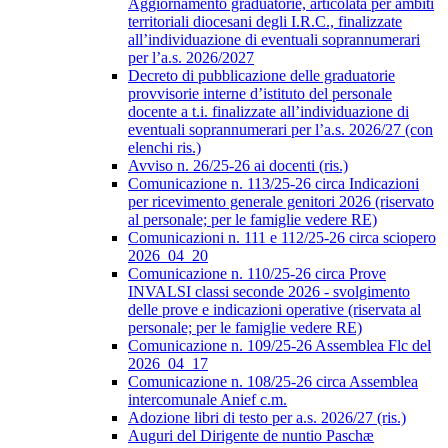
Aggiornamento graduatorie, articolata per ambiti
territoriali diocesani degli I.R.C., finalizzate
all’individuazione di eventuali soprannumerari
per l’a.s. 2026/2027
Decreto di pubblicazione delle graduatorie
provvisorie interne d’istituto del personale
docente a t.i. finalizzate all’individuazione di
eventuali soprannumerari per l’a.s. 2026/27 (con
elenchi ris.)
Avviso n. 26/25-26 ai docenti (ris.)
Comunicazione n. 113/25-26 circa Indicazioni
per ricevimento generale genitori 2026 (riservato
al personale; per le famiglie vedere RE)
Comunicazioni n. 111 e 112/25-26 circa sciopero
2026_04_20
Comunicazione n. 110/25-26 circa Prove
INVALSI classi seconde 2026 - svolgimento
delle prove e indicazioni operative (riservata al
personale; per le famiglie vedere RE)
Comunicazione n. 109/25-26 Assemblea Flc del
2026_04_17
Comunicazione n. 108/25-26 circa Assemblea
intercomunale Anief c.m.
Adozione libri di testo per a.s. 2026/27 (ris.)
Auguri del Dirigente de nuntio Paschæ