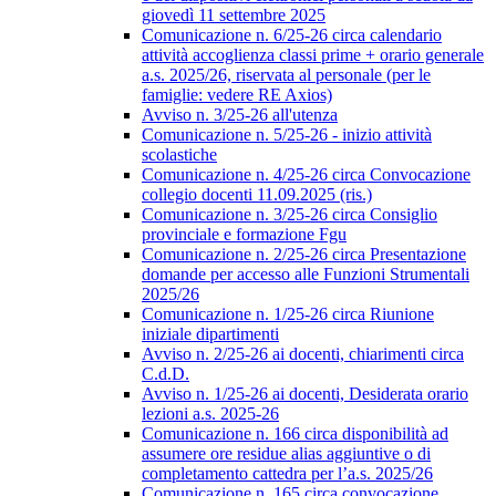
giovedì 11 settembre 2025
Comunicazione n. 6/25-26 circa calendario
attività accoglienza classi prime + orario generale
a.s. 2025/26, riservata al personale (per le
famiglie: vedere RE Axios)
Avviso n. 3/25-26 all'utenza
Comunicazione n. 5/25-26 - inizio attività
scolastiche
Comunicazione n. 4/25-26 circa Convocazione
collegio docenti 11.09.2025 (ris.)
Comunicazione n. 3/25-26 circa Consiglio
provinciale e formazione Fgu
Comunicazione n. 2/25-26 circa Presentazione
domande per accesso alle Funzioni Strumentali
2025/26
Comunicazione n. 1/25-26 circa Riunione
iniziale dipartimenti
Avviso n. 2/25-26 ai docenti, chiarimenti circa
C.d.D.
Avviso n. 1/25-26 ai docenti, Desiderata orario
lezioni a.s. 2025-26
Comunicazione n. 166 circa disponibilità ad
assumere ore residue alias aggiuntive o di
completamento cattedra per l’a.s. 2025/26
Comunicazione n. 165 circa convocazione