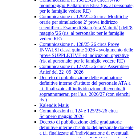
monitoraggio Piattaforma Elisa (ris. al personale;
per le famiglie vedere RE)
Comunicazione n. 129/25-26 circa Modifiche
orarie per simulazione 2ª prova indirizzo
scientifico - Esame di Stato (ora Maturità) dell’8
maggio '26 (ris. al personale; per le famiglie
vedere RE)
Comunicazione n. 128/25-26 circa Prove
INVALSI classi quinte 2026 - svolgimento delle
prove SUPPLETIVE ed indicazioni operative
(ris. al personale; per le famiglie vedere RE)
Comunicazione n. 127/25-26 circa Assemblea
Anief del 22_05_2026
Decreto di pubblicazione delle graduatorie
definitive interne d’istituto del personale ATA a
t.i. finalizzate all’individuazione di eventuali
soprannumerari per l’a.s. 2026/27 (con elenchi
ris.)
Kalendis Maiis
Comunicazioni n. 124 e 125/25-26 circa
Sciopero maggio 2026
Decreto di pubblicazione delle graduatorie
definitive interne d’istituto del personale docente
a t.i. finalizzate all’individuazione di eventuali