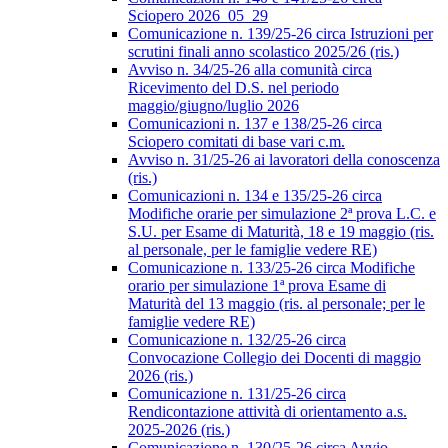
Sciopero 2026_05_29
Comunicazione n. 139/25-26 circa Istruzioni per
scrutini finali anno scolastico 2025/26 (ris.)
Avviso n. 34/25-26 alla comunità circa
Ricevimento del D.S. nel periodo
maggio/giugno/luglio 2026
Comunicazioni n. 137 e 138/25-26 circa
Sciopero comitati di base vari c.m.
Avviso n. 31/25-26 ai lavoratori della conoscenza
(ris.)
Comunicazioni n. 134 e 135/25-26 circa
Modifiche orarie per simulazione 2ª prova L.C. e
S.U. per Esame di Maturità, 18 e 19 maggio (ris.
al personale, per le famiglie vedere RE)
Comunicazione n. 133/25-26 circa Modifiche
orario per simulazione 1ª prova Esame di
Maturità del 13 maggio (ris. al personale; per le
famiglie vedere RE)
Comunicazione n. 132/25-26 circa
Convocazione Collegio dei Docenti di maggio
2026 (ris.)
Comunicazione n. 131/25-26 circa
Rendicontazione attività di orientamento a.s.
2025-2026 (ris.)
Comunicazione n. 130/25-26 circa Avvio