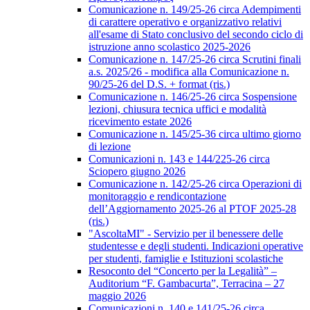
Comunicazione n. 149/25-26 circa Adempimenti
di carattere operativo e organizzativo relativi
all'esame di Stato conclusivo del secondo ciclo di
istruzione anno scolastico 2025-2026
Comunicazione n. 147/25-26 circa Scrutini finali
a.s. 2025/26 - modifica alla Comunicazione n.
90/25-26 del D.S. + format (ris.)
Comunicazione n. 146/25-26 circa Sospensione
lezioni, chiusura tecnica uffici e modalità
ricevimento estate 2026
Comunicazione n. 145/25-36 circa ultimo giorno
di lezione
Comunicazioni n. 143 e 144/225-26 circa
Sciopero giugno 2026
Comunicazione n. 142/25-26 circa Operazioni di
monitoraggio e rendicontazione
dell’Aggiornamento 2025-26 al PTOF 2025-28
(ris.)
"AscoltaMI" - Servizio per il benessere delle
studentesse e degli studenti. Indicazioni operative
per studenti, famiglie e Istituzioni scolastiche
Resoconto del “Concerto per la Legalità” –
Auditorium “F. Gambacurta”, Terracina – 27
maggio 2026
Comunicazioni n. 140 e 141/25-26 circa