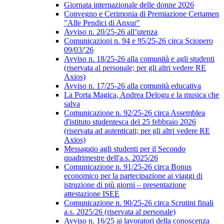
Giornata internazionale delle donne 2026
Convegno e Cerimonia di Premiazione Certamen
"Alle Pendici di Anxur"
Avviso n. 20/25-26 all’utenza
Comunicazioni n. 94 e 95/25-26 circa Sciopero
09/03/'26
Avviso n. 18/25-26 alla comunità e agli studenti
(riservata al personale; per gli altri vedere RE
Axios)
Avviso n. 17/25-26 alla comunità educativa
La Porta Magica, Andrea Delogu e la musica che
salva
Comunicazione n. 92/25-26 circa Assemblea
d'istituto studentesca del 25 febbraio 2026
(riservata ad autenticati; per gli altri vedere RE
Axios)
Messaggio agli studenti per il Secondo
quadrimestre dell'a.s. 2025/26
Comunicazione n. 91/25-26 circa Bonus
economico per la partecipazione ai viaggi di
istruzione di più giorni – presentazione
attestazione ISEE
Comunicazione n. 90/25-26 circa Scrutini finali
a.s. 2025/26 (riservata al personale)
Avviso n. 16/25 ai lavoratori della conoscenza