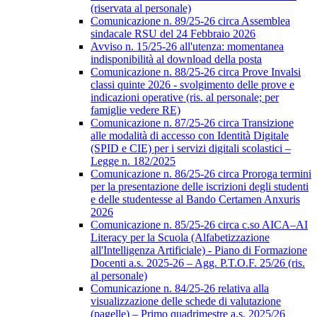
(riservata al personale)
Comunicazione n. 89/25-26 circa Assemblea
sindacale RSU del 24 Febbraio 2026
Avviso n. 15/25-26 all'utenza: momentanea
indisponibilità al download della posta
Comunicazione n. 88/25-26 circa Prove Invalsi
classi quinte 2026 - svolgimento delle prove e
indicazioni operative (ris. al personale; per
famiglie vedere RE)
Comunicazione n. 87/25-26 circa Transizione
alle modalità di accesso con Identità Digitale
(SPID e CIE) per i servizi digitali scolastici –
Legge n. 182/2025
Comunicazione n. 86/25-26 circa Proroga termini
per la presentazione delle iscrizioni degli studenti
e delle studentesse al Bando Certamen Anxuris
2026
Comunicazione n. 85/25-26 circa c.so AICA–AI
Literacy per la Scuola (Alfabetizzazione
all'Intelligenza Artificiale) - Piano di Formazione
Docenti a.s. 2025-26 – Agg. P.T.O.F. 25/26 (ris.
al personale)
Comunicazione n. 84/25-26 relativa alla
visualizzazione delle schede di valutazione
(pagelle) – Primo quadrimestre a.s. 2025/26