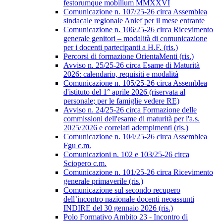
festorumque mobilium MMXXVI
Comunicazione n. 107/25-26 circa Assemblea
sindacale regionale Anief per il mese entrante
Comunicazione n. 106/25-26 circa Ricevimento
generale genitori – modalità di comunicazione
per i docenti partecipanti a H.F. (ris.)
Percorsi di formazione OrientaMenti (ris.)
Avviso n. 25/25-26 circa Esame di Maturità
2026: calendario, requisiti e modalità
Comunicazione n. 105/25-26 circa Assemblea
d'istituto del 1° aprile 2026 (riservata al
personale; per le famiglie vedere RE)
Avviso n. 24/25-26 circa Formazione delle
commissioni dell'esame di maturità per l'a.s.
2025/2026 e correlati adempimenti (ris.)
Comunicazione n. 104/25-26 circa Assemblea
Fgu c.m.
Comunicazioni n. 102 e 103/25-26 circa
Sciopero c.m.
Comunicazione n. 101/25-26 circa Ricevimento
generale primaverile (ris.)
Comunicazione sul secondo recupero
dell’incontro nazionale docenti neoassunti
INDIRE del 30 gennaio 2026 (ris.)
Polo Formativo Ambito 23 - Incontro di