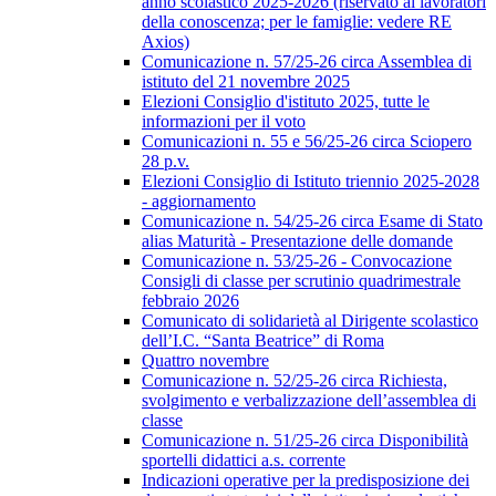
anno scolastico 2025-2026 (riservato ai lavoratori
della conoscenza; per le famiglie: vedere RE
Axios)
Comunicazione n. 57/25-26 circa Assemblea di
istituto del 21 novembre 2025
Elezioni Consiglio d'istituto 2025, tutte le
informazioni per il voto
Comunicazioni n. 55 e 56/25-26 circa Sciopero
28 p.v.
Elezioni Consiglio di Istituto triennio 2025-2028
- aggiornamento
Comunicazione n. 54/25-26 circa Esame di Stato
alias Maturità - Presentazione delle domande
Comunicazione n. 53/25-26 - Convocazione
Consigli di classe per scrutinio quadrimestrale
febbraio 2026
Comunicato di solidarietà al Dirigente scolastico
dell’I.C. “Santa Beatrice” di Roma
Quattro novembre
Comunicazione n. 52/25-26 circa Richiesta,
svolgimento e verbalizzazione dell’assemblea di
classe
Comunicazione n. 51/25-26 circa Disponibilità
sportelli didattici a.s. corrente
Indicazioni operative per la predisposizione dei