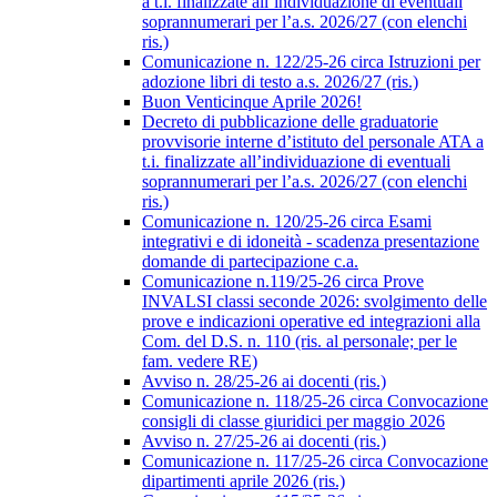
a t.i. finalizzate all’individuazione di eventuali
soprannumerari per l’a.s. 2026/27 (con elenchi
ris.)
Comunicazione n. 122/25-26 circa Istruzioni per
adozione libri di testo a.s. 2026/27 (ris.)
Buon Venticinque Aprile 2026!
Decreto di pubblicazione delle graduatorie
provvisorie interne d’istituto del personale ATA a
t.i. finalizzate all’individuazione di eventuali
soprannumerari per l’a.s. 2026/27 (con elenchi
ris.)
Comunicazione n. 120/25-26 circa Esami
integrativi e di idoneità - scadenza presentazione
domande di partecipazione c.a.
Comunicazione n.119/25-26 circa Prove
INVALSI classi seconde 2026: svolgimento delle
prove e indicazioni operative ed integrazioni alla
Com. del D.S. n. 110 (ris. al personale; per le
fam. vedere RE)
Avviso n. 28/25-26 ai docenti (ris.)
Comunicazione n. 118/25-26 circa Convocazione
consigli di classe giuridici per maggio 2026
Avviso n. 27/25-26 ai docenti (ris.)
Comunicazione n. 117/25-26 circa Convocazione
dipartimenti aprile 2026 (ris.)