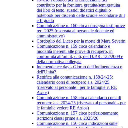
contributo per la fornitura gratuita/semigratuita
dei libri di testo, sussidi didattici digitali o
notebook per discenti delle scuole secondarie di I
e II grado
Comunicazione n. 160 circa consegna testi prove
rec. 2025 (riservata al personale docente ed
amministrativo)
Cordoglio del Liceo per la morte di Mara Severin
Comunicazione n. 159 circa calendario e
modalità inerenti alle prove di recupero, in
conformità all’art. 4, c. 6, del D.P.R. 122/2009 e
della normativa collegata
Independence day - Giorno dell'Indipendenza o
dell'Unità?
Rettifica alla comunicazione n. 158/24-25:
calendario corsi di recupero a.s. 2024/25
(riservato al personale - per le famiglie v. RE
Axios)
Comunicazione n. 158 circa calendario corsi di
recupero a.s. 2024-25 (riservato al personale - per
le famiglie vedere RE Axios)
Comunicazione n. 157 circa perfezionamento
iscrizioni classi prime a.s. 2025/26
Comunicazione n. 156 circa indicazioni sulle