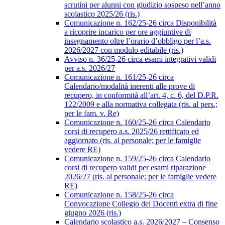
scrutini per alunni con giudizio sospeso nell’anno
scolastico 2025/26 (ris.)
Comunicazione n. 162/25-26 circa Disponibilità
a ricoprire incarico per ore aggiuntive di
insegnamento oltre l’orario d’obbligo per l’a.s.
2026/2027 con modulo editabile (ris.)
Avviso n. 36/25-26 circa esami integrativi validi
per a.s. 2026/27
Comunicazione n. 161/25-26 circa
Calendario/modalità inerenti alle prove di
recupero, in conformità all’art. 4, c. 6, del D.P.R.
122/2009 e alla normativa collegata (ris. al pers.;
per le fam. v. Re)
Comunicazione n. 160/25-26 circa Calendario
corsi di recupero a.s. 2025/26 rettificato ed
aggiornato (ris. al personale; per le famiglie
vedere RE)
Comunicazione n. 159/25-26 circa Calendario
corsi di recupero validi per esami riparazione
2026/27 (ris. al personale; per le famiglie vedere
RE)
Comunicazione n. 158/25-26 circa
Convocazione Collegio dei Docenti extra di fine
giugno 2026 (ris.)
Calendario scolastico a.s. 2026/2027 – Consenso