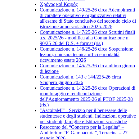
Χρόνος καὶ Καιρός
Comunicazione n. 149/25-26 circa Adempimenti
di carattere operativo e organizzativo relativi
all'esame di Stato conclusivo del secondo ciclo di
istruzione anno scolastico 2025-2026
Comunicazione n. 147/25-26 circa Scrutini finali
a.s. 2025/26 - modifica alla Comunicazione n.
90/25-26 del D.S. + format (ris.)
Comunicazione n. 146/25-26 circa Sospensione
lezioni, chiusura tecnica uffici e modalità
ricevimento estate 2026
Comunicazione n. 145/25-36 circa ultimo giorno
di lezione
Comunicazioni n. 143 e 144/225-26 circa
Sciopero giugno 2026
Comunicazione n. 142/25-26 circa Operazioni di
monitoraggio e rendicontazione
dell’Aggiornamento 2025-26 al PTOF 2025-28
(ris.)
"AscoltaMI" - Servizio per il benessere delle
studentesse e degli studenti. Indicazioni operative
per studenti, famiglie e Istituzioni scolastiche
Resoconto del “Concerto per la Legalità” –
Auditorium “F. Gambacurta”, Terracina – 27
maggio 2026