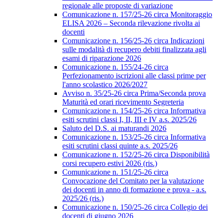
regionale alle proposte di variazione
Comunicazione n. 157/25-26 circa Monitoraggio
ELISA 2026 – Seconda rilevazione rivolta ai
docenti
Comunicazione n. 156/25-26 circa Indicazioni
sulle modalità di recupero debiti finalizzata agli
esami di riparazione 2026
Comunicazione n. 155/24-26 circa
Perfezionamento iscrizioni alle classi prime per
l'anno scolastico 2026/2027
Avviso n. 35/25-26 circa Prima/Seconda prova
Maturità ed orari ricevimento Segreteria
Comunicazione n. 154/25-26 circa Informativa
esiti scrutini classi I, II, III e IV a.s. 2025/26
Saluto del D.S. ai maturandi 2026
Comunicazione n. 153/25-26 circa Informativa
esiti scrutini classi quinte a.s. 2025/26
Comunicazione n. 152/25-26 circa Disponibilità
corsi recupero estivi 2026 (ris.)
Comunicazione n. 151/25-26 circa
Convocazione del Comitato per la valutazione
dei docenti in anno di formazione e prova - a.s.
2025/26 (ris.)
Comunicazione n. 150/25-26 circa Collegio dei
docenti di giugno 2026