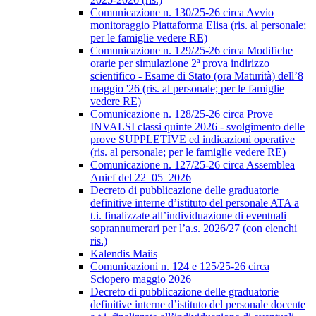
Comunicazione n. 130/25-26 circa Avvio
monitoraggio Piattaforma Elisa (ris. al personale;
per le famiglie vedere RE)
Comunicazione n. 129/25-26 circa Modifiche
orarie per simulazione 2ª prova indirizzo
scientifico - Esame di Stato (ora Maturità) dell’8
maggio '26 (ris. al personale; per le famiglie
vedere RE)
Comunicazione n. 128/25-26 circa Prove
INVALSI classi quinte 2026 - svolgimento delle
prove SUPPLETIVE ed indicazioni operative
(ris. al personale; per le famiglie vedere RE)
Comunicazione n. 127/25-26 circa Assemblea
Anief del 22_05_2026
Decreto di pubblicazione delle graduatorie
definitive interne d’istituto del personale ATA a
t.i. finalizzate all’individuazione di eventuali
soprannumerari per l’a.s. 2026/27 (con elenchi
ris.)
Kalendis Maiis
Comunicazioni n. 124 e 125/25-26 circa
Sciopero maggio 2026
Decreto di pubblicazione delle graduatorie
definitive interne d’istituto del personale docente