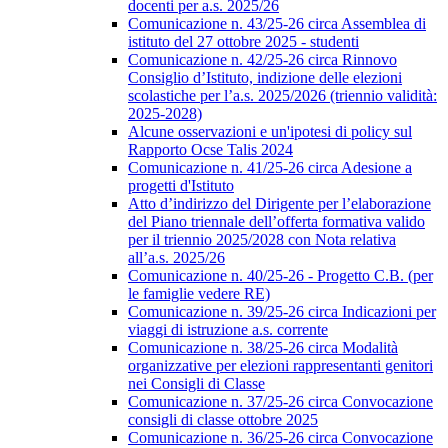
docenti per a.s. 2025/26
Comunicazione n. 43/25-26 circa Assemblea di
istituto del 27 ottobre 2025 - studenti
Comunicazione n. 42/25-26 circa Rinnovo
Consiglio d’Istituto, indizione delle elezioni
scolastiche per l’a.s. 2025/2026 (triennio validità:
2025-2028)
Alcune osservazioni e un'ipotesi di policy sul
Rapporto Ocse Talis 2024
Comunicazione n. 41/25-26 circa Adesione a
progetti d'Istituto
Atto d’indirizzo del Dirigente per l’elaborazione
del Piano triennale dell’offerta formativa valido
per il triennio 2025/2028 con Nota relativa
all’a.s. 2025/26
Comunicazione n. 40/25-26 - Progetto C.B. (per
le famiglie vedere RE)
Comunicazione n. 39/25-26 circa Indicazioni per
viaggi di istruzione a.s. corrente
Comunicazione n. 38/25-26 circa Modalità
organizzative per elezioni rappresentanti genitori
nei Consigli di Classe
Comunicazione n. 37/25-26 circa Convocazione
consigli di classe ottobre 2025
Comunicazione n. 36/25-26 circa Convocazione