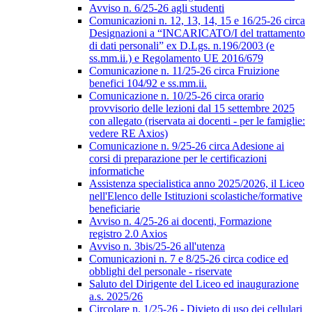
Avviso n. 6/25-26 agli studenti
Comunicazioni n. 12, 13, 14, 15 e 16/25-26 circa
Designazioni a “INCARICATO/I del trattamento
di dati personali” ex D.Lgs. n.196/2003 (e
ss.mm.ii.) e Regolamento UE 2016/679
Comunicazione n. 11/25-26 circa Fruizione
benefici 104/92 e ss.mm.ii.
Comunicazione n. 10/25-26 circa orario
provvisorio delle lezioni dal 15 settembre 2025
con allegato (riservata ai docenti - per le famiglie:
vedere RE Axios)
Comunicazione n. 9/25-26 circa Adesione ai
corsi di preparazione per le certificazioni
informatiche
Assistenza specialistica anno 2025/2026, il Liceo
nell'Elenco delle Istituzioni scolastiche/formative
beneficiarie
Avviso n. 4/25-26 ai docenti, Formazione
registro 2.0 Axios
Avviso n. 3bis/25-26 all'utenza
Comunicazioni n. 7 e 8/25-26 circa codice ed
obblighi del personale - riservate
Saluto del Dirigente del Liceo ed inaugurazione
a.s. 2025/26
Circolare n. 1/25-26 - Divieto di uso dei cellulari