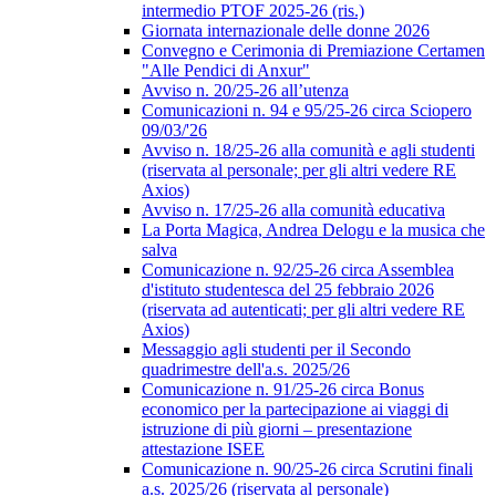
intermedio PTOF 2025-26 (ris.)
Giornata internazionale delle donne 2026
Convegno e Cerimonia di Premiazione Certamen
"Alle Pendici di Anxur"
Avviso n. 20/25-26 all’utenza
Comunicazioni n. 94 e 95/25-26 circa Sciopero
09/03/'26
Avviso n. 18/25-26 alla comunità e agli studenti
(riservata al personale; per gli altri vedere RE
Axios)
Avviso n. 17/25-26 alla comunità educativa
La Porta Magica, Andrea Delogu e la musica che
salva
Comunicazione n. 92/25-26 circa Assemblea
d'istituto studentesca del 25 febbraio 2026
(riservata ad autenticati; per gli altri vedere RE
Axios)
Messaggio agli studenti per il Secondo
quadrimestre dell'a.s. 2025/26
Comunicazione n. 91/25-26 circa Bonus
economico per la partecipazione ai viaggi di
istruzione di più giorni – presentazione
attestazione ISEE
Comunicazione n. 90/25-26 circa Scrutini finali
a.s. 2025/26 (riservata al personale)