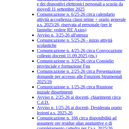
e dei dispositivi elettronici personali a scuola da
giovedì 11 settembre 2025
Comunicazione n. 6/25-26 circa calendario
attività accoglienza classi prime + orario generale
a.s. 2025/26, riservata al personale (per le
famiglie: vedere RE Axios)
Avviso n. 3/25-26 all'utenza
Comunicazione n. 5/25-26 - inizio attività
scolastiche
Comunicazione n. 4/25-26 circa Convocazione
collegio docenti 11.09.2025 (ris.)
Comunicazione n. 3/25-26 circa Consiglio
provinciale e formazione Fgu
Comunicazione n. 2/25-26 circa Presentazione
domande per accesso alle Funzioni Strumentali
2025/26
Comunicazione n. 1/25-26 circa Riunione
iniziale dipartimenti
Avviso n. 2/25-26 ai docenti, chiarimenti circa
C.d.D.
Avviso n. 1/25-26 ai docenti, Desiderata orario
lezioni a.s. 2025-26
Comunicazione n. 166 circa disponibilità ad
assumere ore residue alias aggiuntive o di
completamento cattedra per l’a.s. 2025/26