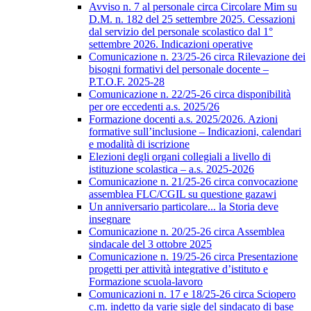
Avviso n. 7 al personale circa Circolare Mim su
D.M. n. 182 del 25 settembre 2025. Cessazioni
dal servizio del personale scolastico dal 1°
settembre 2026. Indicazioni operative
Comunicazione n. 23/25-26 circa Rilevazione dei
bisogni formativi del personale docente –
P.T.O.F. 2025-28
Comunicazione n. 22/25-26 circa disponibilità
per ore eccedenti a.s. 2025/26
Formazione docenti a.s. 2025/2026. Azioni
formative sull’inclusione – Indicazioni, calendari
e modalità di iscrizione
Elezioni degli organi collegiali a livello di
istituzione scolastica – a.s. 2025-2026
Comunicazione n. 21/25-26 circa convocazione
assemblea FLC/CGIL su questione gazawi
Un anniversario particolare... la Storia deve
insegnare
Comunicazione n. 20/25-26 circa Assemblea
sindacale del 3 ottobre 2025
Comunicazione n. 19/25-26 circa Presentazione
progetti per attività integrative d’istituto e
Formazione scuola-lavoro
Comunicazioni n. 17 e 18/25-26 circa Sciopero
c.m. indetto da varie sigle del sindacato di base