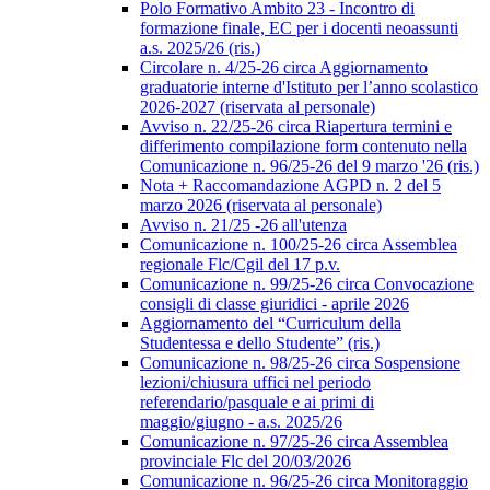
Polo Formativo Ambito 23 - Incontro di
formazione finale, EC per i docenti neoassunti
a.s. 2025/26 (ris.)
Circolare n. 4/25-26 circa Aggiornamento
graduatorie interne d'Istituto per l’anno scolastico
2026-2027 (riservata al personale)
Avviso n. 22/25-26 circa Riapertura termini e
differimento compilazione form contenuto nella
Comunicazione n. 96/25-26 del 9 marzo '26 (ris.)
Nota + Raccomandazione AGPD n. 2 del 5
marzo 2026 (riservata al personale)
Avviso n. 21/25 -26 all'utenza
Comunicazione n. 100/25-26 circa Assemblea
regionale Flc/Cgil del 17 p.v.
Comunicazione n. 99/25-26 circa Convocazione
consigli di classe giuridici - aprile 2026
Aggiornamento del “Curriculum della
Studentessa e dello Studente” (ris.)
Comunicazione n. 98/25-26 circa Sospensione
lezioni/chiusura uffici nel periodo
referendario/pasquale e ai primi di
maggio/giugno - a.s. 2025/26
Comunicazione n. 97/25-26 circa Assemblea
provinciale Flc del 20/03/2026
Comunicazione n. 96/25-26 circa Monitoraggio