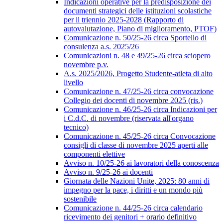
Indicazioni operative per la predisposizione dei
documenti strategici delle istituzioni scolastiche
per il triennio 2025-2028 (Rapporto di
autovalutazione, Piano di miglioramento, PTOF)
Comunicazione n. 50/25-26 circa Sportello di
consulenza a.s. 2025/26
Comunicazioni n. 48 e 49/25-26 circa sciopero
novembre p.v.
A.s. 2025/2026, Progetto Studente-atleta di alto
livello
Comunicazione n. 47/25-26 circa convocazione
Collegio dei docenti di novembre 2025 (ris.)
Comunicazione n. 46/25-26 circa Indicazioni per
i C.d.C. di novembre (riservata all'organo
tecnico)
Comunicazione n. 45/25-26 circa Convocazione
consigli di classe di novembre 2025 aperti alle
componenti elettive
Avviso n. 10/25-26 ai lavoratori della conoscenza
Avviso n. 9/25-26 ai docenti
Giornata delle Nazioni Unite, 2025: 80 anni di
impegno per la pace, i diritti e un mondo più
sostenibile
Comunicazione n. 44/25-26 circa calendario
ricevimento dei genitori + orario definitivo