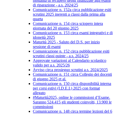
modalità di recupero debiti finalizzate agli esami
di riparazione - a.s. 2024/25
Comunicazione n. 152a circa pubblicazione esiti
scrutini 2025 inerenti a classi dalla prima alla
quarta
Comunicazione n. 154 circa sciopero intera
giornata del 20 giugno 2025
Comunicazione n. 153 circa esami integrativi e di
idoneità 2025
Maturità 2025 - Saluto del D.S. per inizio
sessione di esami
Comunicazione n. 152 circa pubblicazione esiti
scrutini classi quinte - a.s. 2024/25
Approvate variazioni al Calendario scolastico
valido per a.s. 2025/26
Avviso circa prosieguo scrutini a.s. 2024/2025
Comunicazione n. 151 circa Collegio dei docenti
di giugno 2025 et al.
Comunicazione n. 150 circa disponibilità interna
per corsi estivi (I.D.E.I.) 2025 con format
allegato
#Maturità2025, online le commissioni d’Esame.
Saranno 524.415 gli studenti coinvolti, 13.900 le
commissioni
Comunicazione n. 148 circa termine lezioni del 6