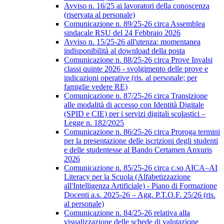
Avviso n. 16/25 ai lavoratori della conoscenza
(riservata al personale)
Comunicazione n. 89/25-26 circa Assemblea
sindacale RSU del 24 Febbraio 2026
Avviso n. 15/25-26 all'utenza: momentanea
indisponibilità al download della posta
Comunicazione n. 88/25-26 circa Prove Invalsi
classi quinte 2026 - svolgimento delle prove e
indicazioni operative (ris. al personale; per
famiglie vedere RE)
Comunicazione n. 87/25-26 circa Transizione
alle modalità di accesso con Identità Digitale
(SPID e CIE) per i servizi digitali scolastici –
Legge n. 182/2025
Comunicazione n. 86/25-26 circa Proroga termini
per la presentazione delle iscrizioni degli studenti
e delle studentesse al Bando Certamen Anxuris
2026
Comunicazione n. 85/25-26 circa c.so AICA–AI
Literacy per la Scuola (Alfabetizzazione
all'Intelligenza Artificiale) - Piano di Formazione
Docenti a.s. 2025-26 – Agg. P.T.O.F. 25/26 (ris.
al personale)
Comunicazione n. 84/25-26 relativa alla
visualizzazione delle schede di valutazione