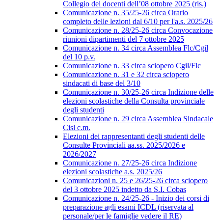
Collegio dei docenti dell’08 ottobre 2025 (ris.)
Comunicazione n. 35/25-26 circa Orario
completo delle lezioni dal 6/10 per l'a.s. 2025/26
Comunicazione n. 28/25-26 circa Convocazione
riunioni dipartimenti del 7 ottobre 2025
Comunicazione n. 34 circa Assemblea Flc/Cgil
del 10 p.v.
Comunicazione n. 33 circa sciopero Cgil/Flc
Comunicazione n. 31 e 32 circa sciopero
sindacati di base del 3/10
Comunicazione n. 30/25-26 circa Indizione delle
elezioni scolastiche della Consulta provinciale
degli studenti
Comunicazione n. 29 circa Assemblea Sindacale
Cisl c.m.
Elezioni dei rappresentanti degli studenti delle
Consulte Provinciali aa.ss. 2025/2026 e
2026/2027
Comunicazione n. 27/25-26 circa Indizione
elezioni scolastiche a.s. 2025/26
Comunicazioni n. 25 e 26/25-26 circa sciopero
del 3 ottobre 2025 indetto da S.I. Cobas
Comunicazione n. 24/25-26 - Inizio dei corsi di
preparazione agli esami ICDL (riservata al
personale/per le famiglie vedere il RE)