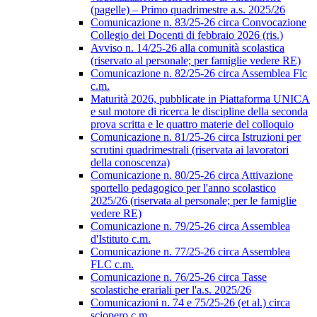
(pagelle) – Primo quadrimestre a.s. 2025/26
Comunicazione n. 83/25-26 circa Convocazione
Collegio dei Docenti di febbraio 2026 (ris.)
Avviso n. 14/25-26 alla comunità scolastica
(riservato al personale; per famiglie vedere RE)
Comunicazione n. 82/25-26 circa Assemblea Flc
c.m.
Maturità 2026, pubblicate in Piattaforma UNICA
e sul motore di ricerca le discipline della seconda
prova scritta e le quattro materie del colloquio
Comunicazione n. 81/25-26 circa Istruzioni per
scrutini quadrimestrali (riservata ai lavoratori
della conoscenza)
Comunicazione n. 80/25-26 circa Attivazione
sportello pedagogico per l'anno scolastico
2025/26 (riservata al personale; per le famiglie
vedere RE)
Comunicazione n. 79/25-26 circa Assemblea
d'Istituto c.m.
Comunicazione n. 77/25-26 circa Assemblea
FLC c.m.
Comunicazione n. 76/25-26 circa Tasse
scolastiche erariali per l'a.s. 2025/26
Comunicazioni n. 74 e 75/25-26 (et al.) circa
sciopero c.m.