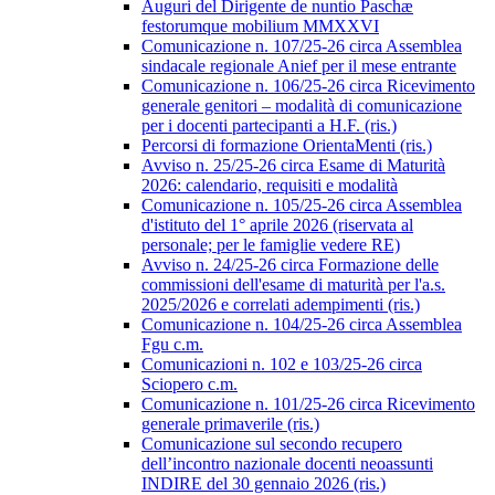
Auguri del Dirigente de nuntio Paschæ
festorumque mobilium MMXXVI
Comunicazione n. 107/25-26 circa Assemblea
sindacale regionale Anief per il mese entrante
Comunicazione n. 106/25-26 circa Ricevimento
generale genitori – modalità di comunicazione
per i docenti partecipanti a H.F. (ris.)
Percorsi di formazione OrientaMenti (ris.)
Avviso n. 25/25-26 circa Esame di Maturità
2026: calendario, requisiti e modalità
Comunicazione n. 105/25-26 circa Assemblea
d'istituto del 1° aprile 2026 (riservata al
personale; per le famiglie vedere RE)
Avviso n. 24/25-26 circa Formazione delle
commissioni dell'esame di maturità per l'a.s.
2025/2026 e correlati adempimenti (ris.)
Comunicazione n. 104/25-26 circa Assemblea
Fgu c.m.
Comunicazioni n. 102 e 103/25-26 circa
Sciopero c.m.
Comunicazione n. 101/25-26 circa Ricevimento
generale primaverile (ris.)
Comunicazione sul secondo recupero
dell’incontro nazionale docenti neoassunti
INDIRE del 30 gennaio 2026 (ris.)