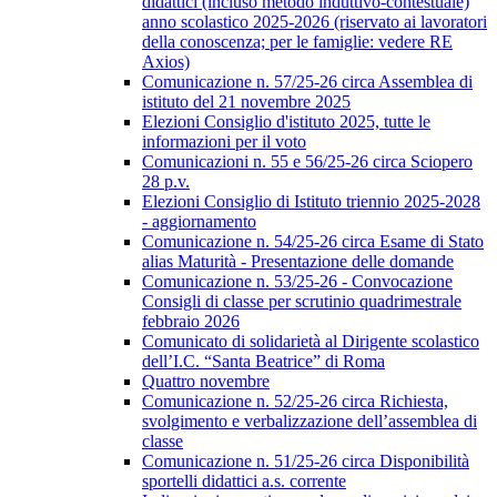
didattici (incluso metodo induttivo-contestuale)
anno scolastico 2025-2026 (riservato ai lavoratori
della conoscenza; per le famiglie: vedere RE
Axios)
Comunicazione n. 57/25-26 circa Assemblea di
istituto del 21 novembre 2025
Elezioni Consiglio d'istituto 2025, tutte le
informazioni per il voto
Comunicazioni n. 55 e 56/25-26 circa Sciopero
28 p.v.
Elezioni Consiglio di Istituto triennio 2025-2028
- aggiornamento
Comunicazione n. 54/25-26 circa Esame di Stato
alias Maturità - Presentazione delle domande
Comunicazione n. 53/25-26 - Convocazione
Consigli di classe per scrutinio quadrimestrale
febbraio 2026
Comunicato di solidarietà al Dirigente scolastico
dell’I.C. “Santa Beatrice” di Roma
Quattro novembre
Comunicazione n. 52/25-26 circa Richiesta,
svolgimento e verbalizzazione dell’assemblea di
classe
Comunicazione n. 51/25-26 circa Disponibilità
sportelli didattici a.s. corrente