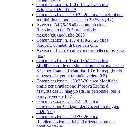
Comunicazioni n. 140 e 141/25-26 circa
Sciopero 2026_05_29
Comunicazione n. 139/25-26 circa Istruzioni per
scrutini finali anno scolastico 2025/26 (ris.)
Avviso n. 34/25-26 alla comunità circa
Ricevimento del D.S. nel periodo
maggio/giugno/luglio 2026
Comunicazioni n. 137 e 138/25-26 circa
Sciopero comitati di base vari c.m.
Avviso n. 31/25-26 ai lavoratori della conoscenza
(ris.)
Comunicazioni n. 134 e 135/25-26 circa
Modifiche orarie per simulazione 2ª prova L.C. e
S.U. per Esame di Maturità, 18 e 19 maggio (ris.
al personale, per le famiglie vedere RE)
Comunicazione n. 133/25-26 circa Modifiche
orario per simulazione 1ª prova Esame di
Maturità del 13 maggio (ris. al personale; per le
famiglie vedere RE)
Comunicazione n. 132/25-26 circa
Convocazione Collegio dei Docenti di maggio
2026 (ris.)
Comunicazione n. 131/25-26 circa
Rendicontazione attività di orientamento a.s.
2025-2026 (ris.)