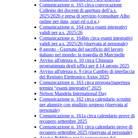
Comunicazione n. 165 circa convocazione
Collegio dei docenti di apertura dell’a.s.
2025/2026 e presa di servizio (consultare Albo
online per data, orari ed o.d.g.)
Comunicazione n. 164 circa esami integrativi
validi per a.s. 2025/26
Comunicazione n. 164bis circa esami integrativi
validi per a.s. 2025/26 (riservata al personale)
8 agosto - Giornata del sacrificio del lavoro
italiano nel mondo: la tragedia di Marcinelle
Avviso all'utenza n. 10 circa Chiusura
programmata degli uffici per il 14 agosto 2025
Avviso all'utenza n. 9 circa Cambio di interfaccia
del Registro Elettronico Axios 2025
Comunicazione n. 163 circa proroga/riapertura
termini “esami integrativi” 2025
Nelson Mandela International Day
Comunicazione n. 162 circa calendario scrutini
per alunni/e con giudizio sospeso (riservata al
personale)
Comunicazione n. 161a circa calendario prove di
recupero settembre 2025
Comunicazione n. 161 circa calendario prove di
recupero settembre 2025 (riservata al personale)
Avviso Pubblico per la concessione del