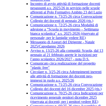
Incontro di avvio attività di formazione docenti
neoassunti a.s. 2025/26 in servizio nelle scuole
afferenti al Polo Formativo Ambito 23 del Lazio
Comunicazione n. 73/25-26 circa Convocazione
Collegio dei docenti di gennaio 2026 (ris.)
Comunicazione n. 72/25-26 circa Modalità di
adesione a “Scuola in movimento – Settimana
bianca scolastica” a.s. 2025-2026 (riservato al
personale; per le famiglie vedere RE)
Messaggio di Auguri del Dirigente - Natale
2025/Capodanno 2026
Avviso n. 13/25-26 alla comunità: Scuola, dal 13
gennaio al 21 febbraio aperte le iscrizioni per
l’anno scolastico 2026/2027 - nota D.S.
Comunicato circa realizzazione del progetto
"plastic free"
Circolare n. 3/25-26 circa Adempimenti inerenti
alle attività di formazione dei docenti neo-
immessi in ruolo a.s. 2025/26
Comunicazione n. 71/25-26 circa Convocazione
Collegio dei docenti del 16 dicembre 2025 (ris.)
Comunicazione n. 70/25-26 circa Indicazioni per
ricevimento generale genitori dicembre 2025
(riservata ai docenti; per i genitori vedere RE)
Comunicazione n. 69/25-26 circa Assemblea di