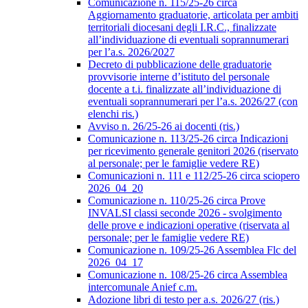
Comunicazione n. 115/25-26 circa
Aggiornamento graduatorie, articolata per ambiti
territoriali diocesani degli I.R.C., finalizzate
all’individuazione di eventuali soprannumerari
per l’a.s. 2026/2027
Decreto di pubblicazione delle graduatorie
provvisorie interne d’istituto del personale
docente a t.i. finalizzate all’individuazione di
eventuali soprannumerari per l’a.s. 2026/27 (con
elenchi ris.)
Avviso n. 26/25-26 ai docenti (ris.)
Comunicazione n. 113/25-26 circa Indicazioni
per ricevimento generale genitori 2026 (riservato
al personale; per le famiglie vedere RE)
Comunicazioni n. 111 e 112/25-26 circa sciopero
2026_04_20
Comunicazione n. 110/25-26 circa Prove
INVALSI classi seconde 2026 - svolgimento
delle prove e indicazioni operative (riservata al
personale; per le famiglie vedere RE)
Comunicazione n. 109/25-26 Assemblea Flc del
2026_04_17
Comunicazione n. 108/25-26 circa Assemblea
intercomunale Anief c.m.
Adozione libri di testo per a.s. 2026/27 (ris.)